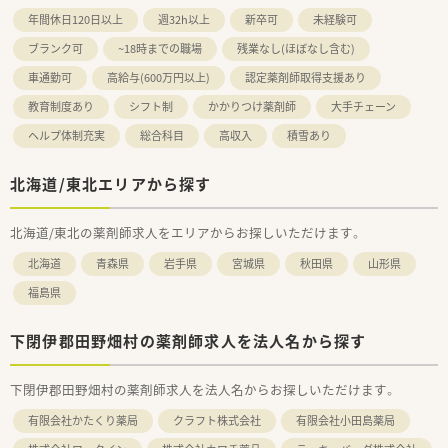
年間休日120日以上
週32h以上
新卒可
未経験可
ブランク可
~18時までの職場
残業なし(ほぼなし含む)
車通勤可
高給与(600万円以上)
認定薬剤師取得支援あり
教育制度あり
シフト制
かかりつけ薬剤師
大手チェーン
ヘルプ体制充実
総合科目
高収入
積雪あり
北海道/東北エリアから探す
北海道/東北の薬剤師求人をエリアからお探しいただけます。
北海道
青森県
岩手県
宮城県
秋田県
山形県
福島県
下閉伊郡田野畑村の薬剤師求人を法人名から探す
下閉伊郡田野畑村の薬剤師求人を法人名からお探しいただけます。
有限会社かたくり薬局
クラフト株式会社
有限会社小田島薬局