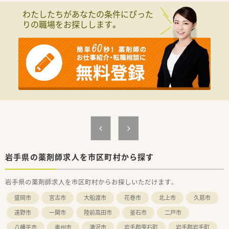
す。
わたしたちがあなたの条件にぴった
■主な応需科目は内科となっており、1日あたりの処方箋枚数は
りの職場をお探しします。
30枚程度のため、落ち着いて一人ひとりの患者様と向き合える
環境です。
■薬剤師は常勤1名とパート2名の体制で運営しており、無理の
ない業務量で地域の方々の健康を支える店舗となります。
【法人特徴について】
■東証プライム上場企業のグループ会社であり、医薬品卸最大手
のネットワークを背景とした業界トップクラスの安定した経営
基盤が魅力です。
■最新のICTシステムを積極的に導入しており、在庫管理の自動
化や監査システムの整備など、薬剤師が業務に集中できる環境で
す。
■東北から沖縄まで全国に店舗を展開しており、大手ならではの
豊富なノウハウと充実した福利厚生制度がしっかりと整ってい
ます。
岩手県の薬剤師求人を市区町村から探す
【こんな方にオススメ】
岩手県の薬剤師求人を市区町村からお探しいただけます。
■年間休日120日以上、土日休み、残業ほぼなしという条件にこ
だわり、私生活と仕事を高いレベルで両立させたい方に最適で
盛岡市
宮古市
大船渡市
花巻市
北上市
久慈市
す。
■経営基盤が安定した東証プライム上場グループで、定年まで安
遠野市
一関市
陸前高田市
釜石市
二戸市
心して長く働ける場所を探している方にぜひ検討いただきたい
八幡平市
奥州市
滝沢市
岩手郡雫石町
岩手郡岩手町
求人です。