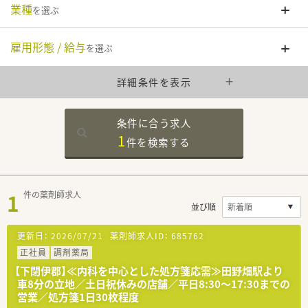
業種
を選ぶ
雇用形態 / 給与
を選ぶ
詳細条件を表示
条件に合う求人
1
件を
検索する
1
件の薬剤師求人
並び順
更新日：
2026/07/21
薬剤師求人ID：
685762
正社員
調剤薬局
【下閉伊郡】≪内科を中心とした処方箋応需≫田野畑駅より
車8分の立地／土日祝休みの店舗／平日8:30～17:30までの
営業／処方箋1日30枚程度