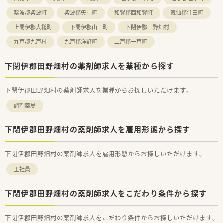
■研修費用の会社負担など、手厚い教育制度を活用して、将来的
紫波郡紫波町
紫波郡矢巾町
和賀郡西和賀町
気仙郡住田町
にどこでも通用する高い専門性と管理能力を身につけたい方に
オススメです。
上閉伊郡大槌町
下閉伊郡山田町
下閉伊郡田野畑村
九戸郡九戸村
九戸郡洋野町
二戸郡一戸町
下閉伊郡田野畑村の薬剤師求人を業種から探す
下閉伊郡田野畑村の薬剤師求人を業種からお探しいただけます。
調剤薬局
下閉伊郡田野畑村の薬剤師求人を雇用形態から探す
下閉伊郡田野畑村の薬剤師求人を雇用形態からお探しいただけます。
正社員
下閉伊郡田野畑村の薬剤師求人をこだわり条件から探す
下閉伊郡田野畑村の薬剤師求人をこだわり条件からお探しいただけます。