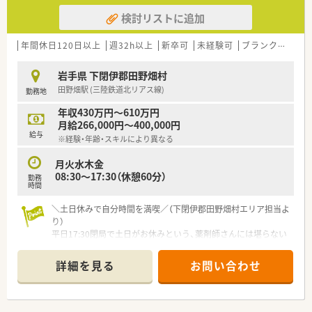
検討リストに追加
年間休日120日以上
週32h以上
新卒可
未経験可
ブランク可
残業
岩手県 下閉伊郡田野畑村
田野畑駅 (三陸鉄道北リアス線)
勤務地
年収430万円～610万円
月給266,000円～400,000円
給与
※経験・年齢・スキルにより異なる
月火水木金
08:30～17:30（休憩60分）
勤務
時間
＼土日休みで自分時間を満喫／（下閉伊郡田野畑村エリア担当よ
り）
平日17:30閉局で土日がお休みという、薬剤師さんには堪らない
好条件です！ワークライフバランスを最優先に考えたい方に、自
信を持っておすすめできる環境ですよ。
詳細を見る
お問い合わせ
＊------------------------------------------＊
【店舗情報と応需状況について】
■最寄り駅から車で8分ほどの場所に位置しており、近隣にある
村の診療所からの処方箋をメインに受け付けている調剤薬局で