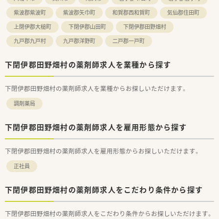
■研修費用の会社負担など、手厚い教育制度を活用して、将来的
紫波郡紫波町
紫波郡矢巾町
和賀郡西和賀町
気仙郡住田町
にどこでも通用する高い専門性と管理能力を身につけたい方に
オススメです。
上閉伊郡大槌町
下閉伊郡山田町
下閉伊郡田野畑村
九戸郡九戸村
九戸郡洋野町
二戸郡一戸町
下閉伊郡田野畑村の薬剤師求人を業種から探す
下閉伊郡田野畑村の薬剤師求人を業種からお探しいただけます。
調剤薬局
下閉伊郡田野畑村の薬剤師求人を雇用形態から探す
下閉伊郡田野畑村の薬剤師求人を雇用形態からお探しいただけます。
正社員
下閉伊郡田野畑村の薬剤師求人をこだわり条件から探す
下閉伊郡田野畑村の薬剤師求人をこだわり条件からお探しいただけます。