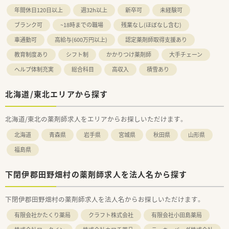
年間休日120日以上
週32h以上
新卒可
未経験可
ブランク可
~18時までの職場
残業なし(ほぼなし含む)
車通勤可
高給与(600万円以上)
認定薬剤師取得支援あり
教育制度あり
シフト制
かかりつけ薬剤師
大手チェーン
ヘルプ体制充実
総合科目
高収入
積雪あり
北海道/東北エリアから探す
北海道/東北の薬剤師求人をエリアからお探しいただけます。
北海道
青森県
岩手県
宮城県
秋田県
山形県
福島県
下閉伊郡田野畑村の薬剤師求人を法人名から探す
下閉伊郡田野畑村の薬剤師求人を法人名からお探しいただけます。
有限会社かたくり薬局
クラフト株式会社
有限会社小田島薬局