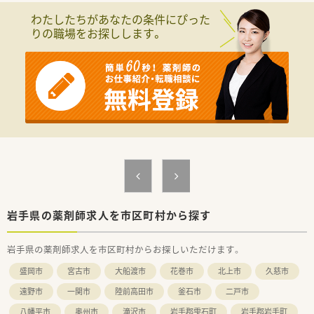
す。
わたしたちがあなたの条件にぴった
■主な応需科目は内科となっており、1日あたりの処方箋枚数は
りの職場をお探しします。
30枚程度のため、落ち着いて一人ひとりの患者様と向き合える
環境です。
■薬剤師は常勤1名とパート2名の体制で運営しており、無理の
ない業務量で地域の方々の健康を支える店舗となります。
【法人特徴について】
■東証プライム上場企業のグループ会社であり、医薬品卸最大手
のネットワークを背景とした業界トップクラスの安定した経営
基盤が魅力です。
■最新のICTシステムを積極的に導入しており、在庫管理の自動
化や監査システムの整備など、薬剤師が業務に集中できる環境で
す。
■東北から沖縄まで全国に店舗を展開しており、大手ならではの
豊富なノウハウと充実した福利厚生制度がしっかりと整ってい
ます。
岩手県の薬剤師求人を市区町村から探す
【こんな方にオススメ】
岩手県の薬剤師求人を市区町村からお探しいただけます。
■年間休日120日以上、土日休み、残業ほぼなしという条件にこ
だわり、私生活と仕事を高いレベルで両立させたい方に最適で
盛岡市
宮古市
大船渡市
花巻市
北上市
久慈市
す。
■経営基盤が安定した東証プライム上場グループで、定年まで安
遠野市
一関市
陸前高田市
釜石市
二戸市
心して長く働ける場所を探している方にぜひ検討いただきたい
八幡平市
奥州市
滝沢市
岩手郡雫石町
岩手郡岩手町
求人です。