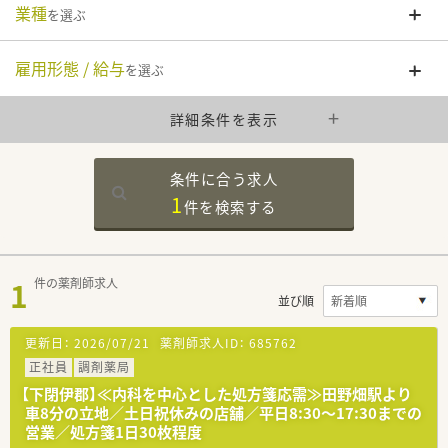
業種
を選ぶ
雇用形態 / 給与
を選ぶ
詳細条件を表示
条件に合う求人
1
件を
検索する
1
件の薬剤師求人
並び順
更新日：
2026/07/21
薬剤師求人ID：
685762
正社員
調剤薬局
【下閉伊郡】≪内科を中心とした処方箋応需≫田野畑駅より
車8分の立地／土日祝休みの店舗／平日8:30～17:30までの
営業／処方箋1日30枚程度