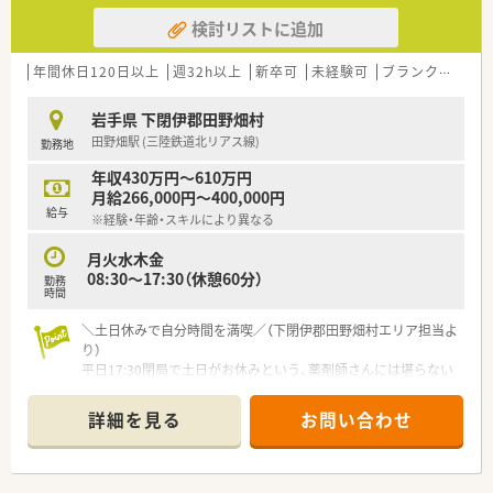
検討リストに追加
年間休日120日以上
週32h以上
新卒可
未経験可
ブランク可
残業
岩手県 下閉伊郡田野畑村
田野畑駅 (三陸鉄道北リアス線)
勤務地
年収430万円～610万円
月給266,000円～400,000円
給与
※経験・年齢・スキルにより異なる
月火水木金
08:30～17:30（休憩60分）
勤務
時間
＼土日休みで自分時間を満喫／（下閉伊郡田野畑村エリア担当よ
り）
平日17:30閉局で土日がお休みという、薬剤師さんには堪らない
好条件です！ワークライフバランスを最優先に考えたい方に、自
信を持っておすすめできる環境ですよ。
詳細を見る
お問い合わせ
＊------------------------------------------＊
【店舗情報と応需状況について】
■最寄り駅から車で8分ほどの場所に位置しており、近隣にある
村の診療所からの処方箋をメインに受け付けている調剤薬局で