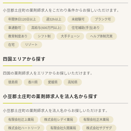
小豆郡土庄町の薬剤師求人をこだわり条件からお探しいただけます。
年間休日120日以上
週32h以上
未経験可
ブランク可
車通勤可
高給与(600万円以上)
住宅補助(手当)あり
教育制度あり
シフト制
大手チェーン
ヘルプ体制充実
在宅
リゾート
四国エリアから探す
四国の薬剤師求人をエリアからお探しいただけます。
徳島県
香川県
愛媛県
高知県
小豆郡土庄町の薬剤師求人を法人名から探す
小豆郡土庄町の薬剤師求人を法人名からお探しいただけます。
有限会社辻上薬局
株式会社レデイ薬局
有限会社正木薬局
株式会社ハートリーフ
有限会社久間薬局
株式会社ザグザグ