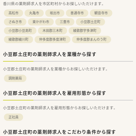
香川県の薬剤師求人を市区町村からお探しいただけます。
★業界トップクラスの認定薬局数と盤石化を図る組織体制
高松市
丸亀市
坂出市
善通寺市
観音寺市
全店舗で地域連携薬局を目指している地域に根差した調剤薬局
です。
さぬき市
東かがわ市
三豊市
小豆郡土庄町
がん診療連携拠点病院等との密な連携を行いつつ、より高度な薬
小豆郡小豆島町
木田郡三木町
綾歌郡宇多津町
学管理や、
高い専門性が求められる特殊な調剤に対応できる専門医療機関
綾歌郡綾川町
仲多度郡多度津町
仲多度郡まんのう町
連携薬局も取得しています。
本社から業界動向などの情報が常に発信されており、患者様や医
療機関と信頼関係を築きやすい体制があるのも認定薬局が増え
小豆郡土庄町の薬剤師求人を業種から探す
ている理由の1つです。
小豆郡土庄町の薬剤師求人を業種からお探しいただけます。
★安心して働ける環境と福利厚生制度
年間休日が「126日相当時間」と業界トップクラスのさくら薬局
調剤薬局
では産休・育休の希望取得率も100％！長く働き続けるための環
境づくりを考え、ライフステージに応じた福利厚生をご用意して
います。
小豆郡土庄町の薬剤師求人を雇用形態から探す
また、患者さまへの想いをカタチにする「リトルチャレンジ制
度」では「現場主義」を念頭に、
小豆郡土庄町の薬剤師求人を雇用形態からお探しいただけます。
地域・店舗ごとに異なる患者さまのニーズやスタッフの思いを実
現する取り組みも行っています。
正社員
入社後もひとりひとりの薬剤師像に近しい多彩なキャリアステ
ップをご用意しております。
こうした働きやすい環境づくりに力を入れている『さくら薬局グ
小豆郡土庄町の薬剤師求人をこだわり条件から探す
ループ』でご活躍されてみませんか？