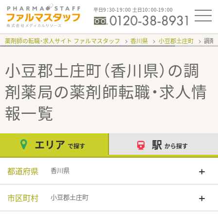
平日9：30-19：00 土日10：00-19：00
薬剤師の転職・求人サイト ファルマスタッフ
香川県
小豆郡土庄町
調剤
小豆郡土庄町（香川県）の調
剤薬局
の薬剤師転職・求人情
報一覧
エリア
駅
で探す
から探す
都道府県
香川県
市区町村
小豆郡土庄町