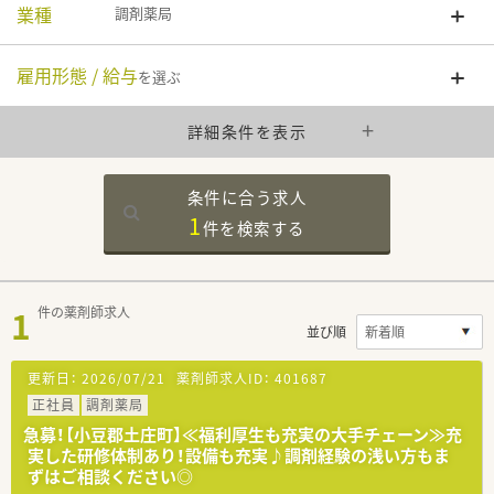
業種
調剤薬局
雇用形態 / 給与
を選ぶ
詳細条件を表示
条件に合う求人
1
件を
検索する
1
件の薬剤師求人
並び順
更新日：
2026/07/21
薬剤師求人ID：
401687
正社員
調剤薬局
急募！【小豆郡土庄町】≪福利厚生も充実の大手チェーン≫充
実した研修体制あり！設備も充実♪調剤経験の浅い方もま
ずはご相談ください◎