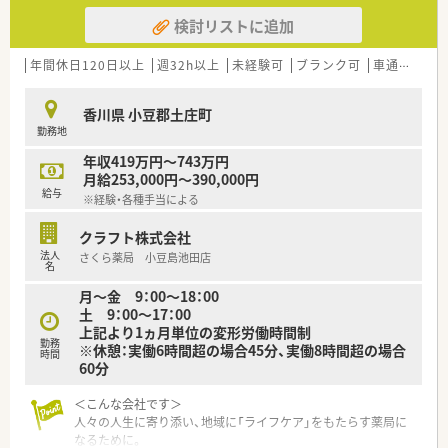
検討リストに追加
年間休日120日以上
週32h以上
未経験可
ブランク可
車通勤可
高
香川県 小豆郡土庄町
勤務地
年収419万円～743万円
月給253,000円～390,000円
給与
※経験・各種手当による
クラフト株式会社
法人
さくら薬局 小豆島池田店
名
月～金 9：00～18：00
土 9：00～17：00
上記より1ヵ月単位の変形労働時間制
勤務
※休憩：実働6時間超の場合45分、実働8時間超の場合
時間
60分
＜こんな会社です＞
人々の人生に寄り添い、地域に「ライフケア」をもたらす薬局に
なるために。