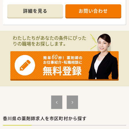
さくら薬局グループでは様々な取り組みとともに、患者さまひと
りひとりの人生に寄り添い、質の高い医療サービスを届ける薬剤
詳細を見る
お問い合わせ
師を求め育てています。
＜特徴・ポイントのご紹介＞
★薬剤師を守る独自システム
業務をサポートするために様々なシステムを独自開発していま
わたしたちがあなたの条件にぴった
す。
りの職場をお探しします。
その一つが約20年前から導入され、進化を続けている調剤シス
テム「SPITS」。
処方箋受付から一連の調剤業務を連動させ、業務効率化を図るほ
か、
調剤過誤防止機能を高め、患者様と働くスタッフを守っていま
す。
システム改修が必要な制度変更があった場合も、迅速に対応でき
る強みを生かしていきます。
★刷新された新規採用者研修
中途入社ならではの悩みを解消し、さくら薬局グループのビジョ
ンや社内規定などをご案内。
同期入社の方との繋がりを踏まえ、『さくら薬局の薬剤師』とし
て、安心してキャリアをスタートいただくための研修です。
店舗OJT・フォローアップや通常の社内研修と絡めて中途入社専
香川県の薬剤師求人を市区町村から探す
門の体系的な研修をご用意。
安心して飛び込める体制が整備されています。