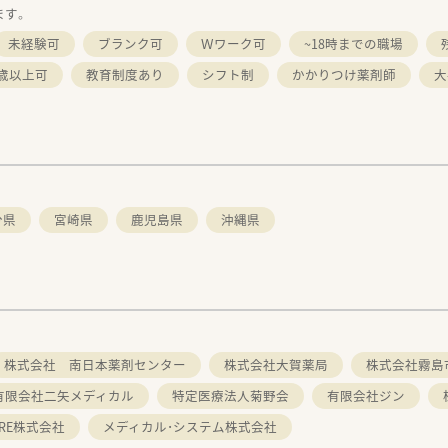
ます。
未経験可
ブランク可
Ｗワーク可
~18時までの職場
0歳以上可
教育制度あり
シフト制
かかりつけ薬剤師
大
分県
宮崎県
鹿児島県
沖縄県
株式会社 南日本薬剤センター
株式会社大賀薬局
株式会社霧島
有限会社二矢メディカル
特定医療法人菊野会
有限会社ジン
CARE株式会社
メディカル･システム株式会社