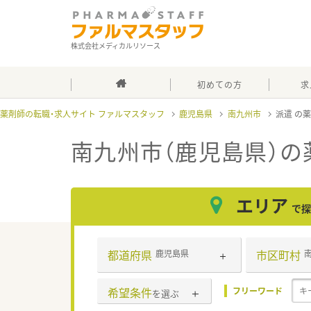
株式会社メディカルリソース
初めての方
求
薬剤師の転職・求人サイト ファルマスタッフ
鹿児島県
南九州市
派遣
南九州市（鹿児島県）
の
エリア
で探
都道府県
市区町村
鹿児島県
希望条件
フリーワード
を選ぶ