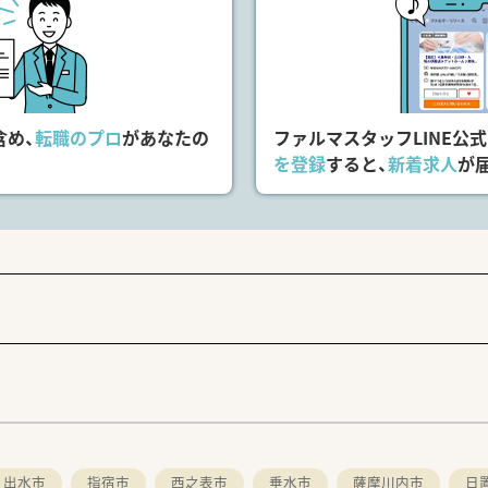
患者様・利用者様のお話を聴き、なにげない会話からその方の想
つながるように患者様ファーストの意識を持って運営しており
ティアの受け入れなど活動にも力を入れており、地域の根付い
ペースがあり、地域の方が集まれるスペースなどもございます。
児島市内よりご勤務されており、道も混まない為鹿児島市内にお
含め、
転職のプロ
があなたの
ファルマスタッフLINE公
を登録
すると、
新着求人
が
環器科,脳外科,整形外科糖尿病外来・リウマチ科・リハビリテ
。
*******
ルマスタッフ／
出水市
指宿市
西之表市
垂水市
薩摩川内市
日