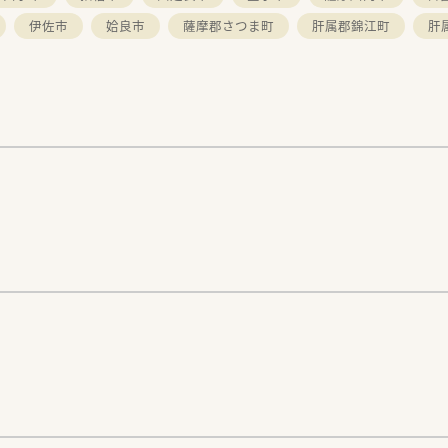
で担当がつきしっかりサポート！
伊佐市
姶良市
薩摩郡さつま町
肝属郡錦江町
肝
0時間以上)/雇用保険/薬剤師賠償責任保険
ヶ月以上勤務)、夏季休暇、慶弔休暇など
探しします！
ださい。
。