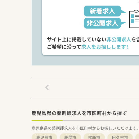
す。
■目指す医療は、「きく」医療。
りに応じた「効く」医療・介護に
■地域のお祭り・講演会・ボラン
■病院の前には足湯が入れるス
■病院勤務者の30％以上は鹿
サイト上に掲載していない
非公開求人
を
【業 種】一般病院
ご希望に沿って
求人をお探しします！
【アクセス】車通勤
【契約期間】即日～3カ月
【想定時給】3,000～3,500円
【勤務時間】
月～土
08:30～17:30(休憩60分)
09:00～18:00(休憩60分)
※時間帯・曜日は相談可能です。
【応需科目】内科,呼吸器科,循
【応需枚数】
【人員体制】
鹿児島県の薬剤師求人を市区町村から探す
薬剤師 常勤１名 助手2名
鹿児島県の薬剤師求人を市区町村からお探しいただけます
*************************
＼手厚いサポートが魅力のファ
鹿児島市
鹿屋市
枕崎市
阿久根市