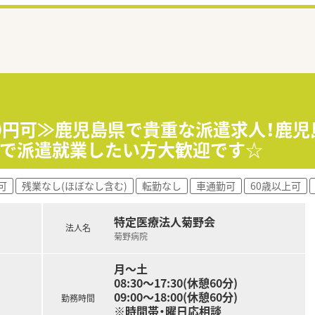
500円可≫鹿児島県で貴重な派遣求人！鹿
院で派遣就業したい方大歓迎です☆
可
残業なし(ほぼなし含む)
転勤なし
車通勤可
60歳以上可
特定医療法人菊野会
法人名
菊野病院
月～土
08:30～17:30(休憩60分)
09:00～18:00(休憩60分)
勤務時間
※時間帯・曜日応相談