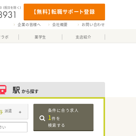
00
（祝日を除く）
【無料】転職サポート登録
企業の皆様へ
会社概要
お問い合わせ
マラボ
薬学生
支店紹介
駅
から探す
条件に合う求人
与
派遣
1
件を
検索する