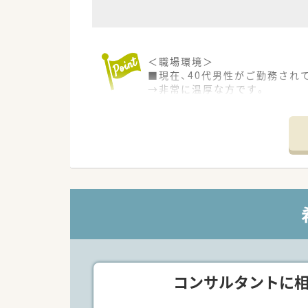
＜職場環境＞
■現在、40代男性がご勤務され
→非常に温厚な方です。
■助手さんは2名おります。
■色んな業種の方がご勤務され
■食堂が完備されてますが、職
■市外からの方は高速代も相談
＜業務内容＞
■調剤業務
■処方監査
■調剤監査
■持参薬処方鑑別
■病棟配置薬管理
＜こんな病院です＞
コンサルタントに
■136床の一般病院です。
■病院だけでなく、介護施設・リ