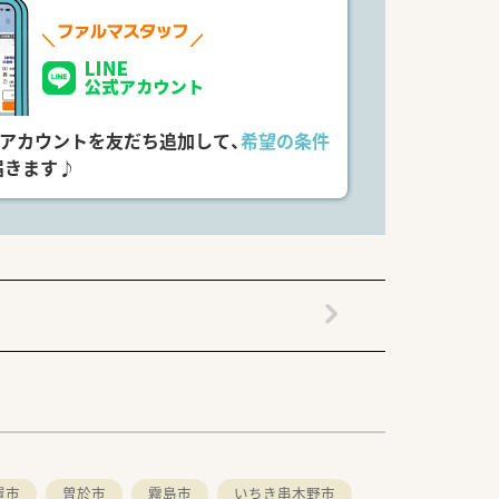
いや状態を汲み取ることが、ひとりひと
ます。
た病院です。
住いの方も大歓迎です。
式アカウントを友だち追加して、
希望の条件
届きます♪
ーション科
置市
曽於市
霧島市
いちき串木野市