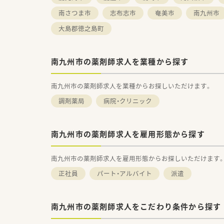
■万全のサポート体制：2名体制
南さつま市
志布志市
奄美市
南九州市
■各種保険を完備：社会保険(週2
■充実の休暇制度：有給休暇(6
大島郡徳之島町
ご希望条件に合わせて求人をお
まずはお気軽にお問い合わせく
南九州市の薬剤師求人を業種から探す
南九州市の薬剤師求人を業種からお探しいただけます。
調剤薬局
病院・クリニック
南九州市の薬剤師求人を雇用形態から探す
南九州市の薬剤師求人を雇用形態からお探しいただけます
正社員
パート・アルバイト
派遣
南九州市の薬剤師求人をこだわり条件から探す