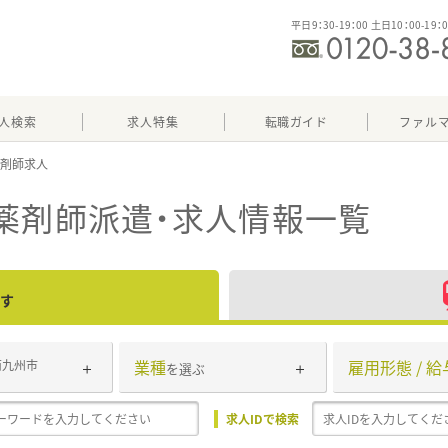
平日9：30-19：00 土日10：00-19：
人検索
求人特集
転職ガイド
ファル
薬剤師派遣・求人情報一覧
す
業種
雇用形態 / 給
南九州市
を選ぶ
求人IDで検索