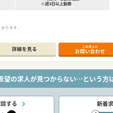
※週3日以上勤務
ております。
ておりますが、関係性が良くチーム医療をする環境が整っており
この求人に
員の方は半額でご利用頂けるます。
詳細を見る
お問い合わせ
可能です。
希望の求人が見つからない…という方
相談する
新着
ハビリ施設・障害者の療育施設を運営しており、医療から介護・