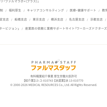
『ファルマラボ+（プラス）』
体制
福利厚生
キャリアコンサルティング
医療・健康サポート
教
宮支店
船橋支店
東京支店
横浜支店
名古屋支店
京都支店
タービジョン」
産業医の依頼と業務サポートサイト『ワーカーズドクターズ
ス
有料職業紹介事業 厚生労働大臣許可
【紹介業】13-ユ-010743 【派遣業】派 13-010770
© 2000-2026 MEDICAL RESOURCES Co., Ltd. All Rights Reserved.