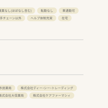
残業なし(ほぼなし含む)
転勤なし
車通勤可
手チェーン以外
ヘルプ体制充実
在宅
市民薬局
株式会社ディー・シー・トレーディング
株式会社大信薬局
株式会社ケアファーマシィ