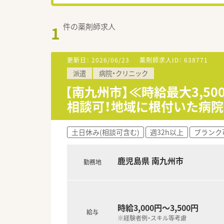
件の薬剤師求人
1
更新日：
2026/06/23
薬剤師求人ID：
638771
派遣
病院・クリニック
【南九州市】≪時給最大3,
相談可！地域に根付いた病
土日休み(相談可含む)
週32h以上
ブランク
鹿児島県 南九州市
勤務地
時給3,000円～3,500円
給与
※経験者例・スキル等考慮