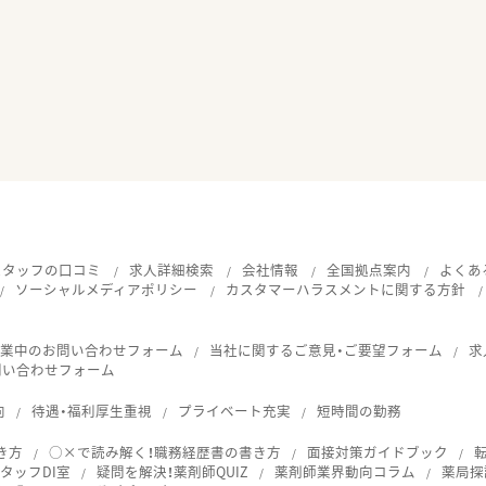
スタッフの口コミ
求人詳細検索
会社情報
全国拠点案内
よくあ
ソーシャルメディアポリシー
カスタマーハラスメントに関する方針
就業中のお問い合わせフォーム
当社に関するご意見・ご要望フォーム
求
問い合わせフォーム
向
待遇・福利厚生重視
プライベート充実
短時間の勤務
き方
○×で読み解く！職務経歴書の書き方
面接対策ガイドブック
タッフDI室
疑問を解決！薬剤師QUIZ
薬剤師業界動向コラム
薬局探