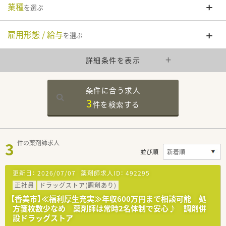
業種
を選ぶ
雇用形態 / 給与
を選ぶ
詳細条件を表示
条件に合う求人
3
件を
検索する
3
件の薬剤師求人
並び順
更新日：
2026/07/07
薬剤師求人ID：
492295
正社員
ドラッグストア(調剤あり)
【香美市】≪福利厚生充実≫年収600万円まで相談可能 処
方箋枚数少なめ 薬剤師は常時2名体制で安心♪ 調剤併
設ドラッグストア