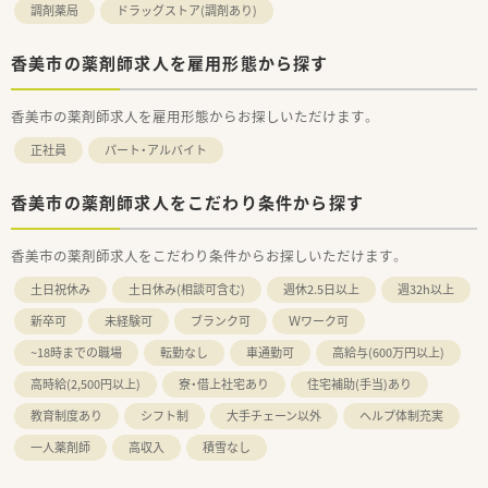
調剤薬局
ドラッグストア(調剤あり)
香美市の薬剤師求人を雇用形態から探す
香美市の薬剤師求人を雇用形態からお探しいただけます。
正社員
パート・アルバイト
香美市の薬剤師求人をこだわり条件から探す
香美市の薬剤師求人をこだわり条件からお探しいただけます。
土日祝休み
土日休み(相談可含む)
週休2.5日以上
週32h以上
新卒可
未経験可
ブランク可
Ｗワーク可
~18時までの職場
転勤なし
車通勤可
高給与(600万円以上)
高時給(2,500円以上)
寮・借上社宅あり
住宅補助(手当)あり
教育制度あり
シフト制
大手チェーン以外
ヘルプ体制充実
一人薬剤師
高収入
積雪なし