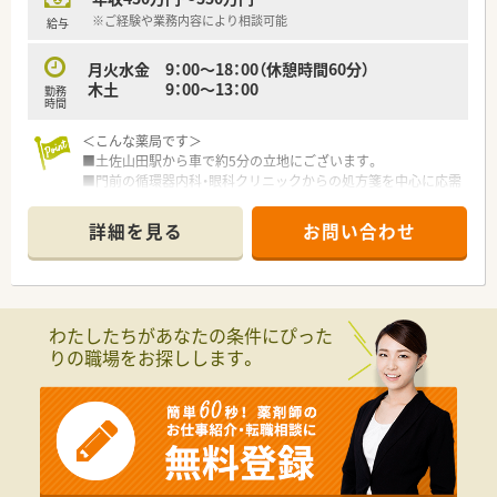
※ご経験や業務内容により相談可能
給与
月火水金 9：00～18：00（休憩時間60分）
木土 9：00～13：00
勤務
時間
＜こんな薬局です＞
■土佐山田駅から車で約5分の立地にございます。
■門前の循環器内科・眼科クリニックからの処方箋を中心に応需
しています。
■店内にはOTC商品も数多く取り揃えがございます。
詳細を見る
お問い合わせ
■当店舗は健康サポート薬局の認定も受けています。
＜業務内容＞
■調剤・監査・投薬・薬歴管理等の薬剤師業務全般をお願いしま
す。
わたしたちがあなたの条件にぴった
■処方箋枚数は70枚/日程です。
りの職場をお探しします。
＜研修体制＞
■新人教育プログラム・社内研修・海外研修・医療コンサルト（薬
剤師・薬学博士）による特別研修 等
＜法人概要＞
■高知県で主要な総合病院から地域密着型病院まで対応したか