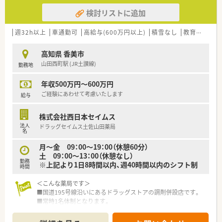
検討リストに追加
週32h以上
車通勤可
高給与(600万円以上)
積雪なし
教育制度あり
高知県 香美市
山田西町駅 (JR土讃線)
勤務地
年収500万円～600万円
ご経験にあわせて考慮いたします
給与
株式会社西日本セイムス
法人
ドラッグセイムス土佐山田薬局
名
月～金 09：00～19：00（休憩60分）
土 09：00～13：00（休憩なし）
勤務
※上記より1日8時間以内、週40時間以内のシフト制
時間
＜こんな薬局です＞
■国道195号線沿いにあるドラッグストアの調剤併設店です。
■常時1名体制となります。
■面対応にて処方箋枚数はおよそ20枚/日程応需しています。
■事務の方はいらっしゃいませんが、集約型の事務センターにて