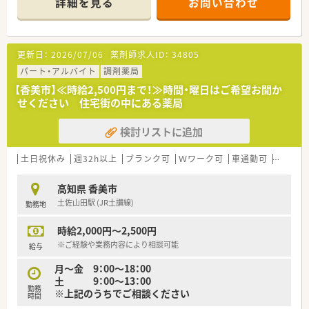
詳細を見る
お問い合わせ
対応しています。
＜業務内容＞
■処方箋による調剤業務、服薬指導、薬剤情報の提供、OTCなど
更新日：
2026/07/06
薬剤師求人ID：
34805
■広域処方箋を応需しています。
パート・アルバイト
調剤薬局
＜法人概要＞
【香美市】≪時給2,500円まで！≫時間・曜日はご希望お聞か
■大手製薬会社のドラッグストア・調剤部門となります。安定経
せください 住宅街の中にある薬局
営で福利厚生も充実しています。
■調剤だけでなくOTCにも触れられる環境です。これからの薬
検討リストに追加
剤師に必要なスキルが身につきます。
■対物業務の効率化を目指されています。（メディカルサポート
センターを軸に指示書・ピッキングシステム・薬歴音声入力・可変
土日祝休み
週32h以上
ブランク可
Ｗワーク可
車通勤可
教育制
式棚・自動発注を導入されています。）
■個人在宅は250店舗で実施しています。
高知県 香美市
■予防～介護までサポートできる、かかりつけ薬剤師を目指され
土佐山田駅 (JR土讃線)
勤務地
ています。
■残業代は1分単位で支給、平均残業時間は6.6時間/月。残業は
時給2,000円～2,500円
事前申請無しで可能です。
■年間休日111日、希望休はカレンダーにハンコを押す形の申請
※ご経験や業務内容により相談可能
給与
しやすい方法です。
月～金 9：00～18：00
■育児休業制度充実、育児休業3歳まで・時短勤務は小学校卒業
土 9：00～13：00
までと手厚く、制度利用支援、女性育休100％・男性社員も利用推
勤務
※上記のうちでご相談ください
進。
時間
■2021年9月17日、えるぼしの最高認定を取得されています。