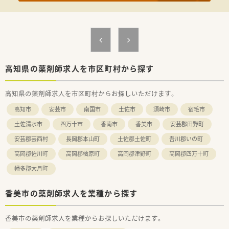
かりつけ薬局として複数店舗運営されています。
法人の特徴として病院前の店舗展開をされているため大変勉
強になります。
■薬剤師と管理栄養士が連携した健康サポートを行っていま
す。3店舗が、厚生労働省基準適合の健康サポート薬局として認
定されています。
■薬局薬剤師はもちろん病院薬剤師、薬学博士、大学教授経験者
なども在籍しています。
高知県の薬剤師求人を市区町村から探す
■社長も薬剤師として長くお勤めされてきたこともあり、現場に
対する理解がございます。
高知県の薬剤師求人を市区町村からお探しいただけます。
また、薬剤師を成長させたいという思いも強く、熱心な研修体
制を整えられています。
高知市
安芸市
南国市
土佐市
須崎市
宿毛市
■福利厚生や研修制度も充実しています。
土佐清水市
四万十市
香南市
香美市
安芸郡田野町
＜こんな方にもおススメ＞
安芸郡芸西村
長岡郡本山町
土佐郡土佐町
吾川郡いの町
■18時定時です。
ライフワークバランスを重視されたい方
高岡郡佐川町
高岡郡檮原町
高岡郡津野町
高岡郡四万十町
■研修体制も充実です。
薬剤師としてスキルアップをお考えの方
幡多郡大月町
などお気軽にご連絡くださいませ！
香美市の薬剤師求人を業種から探す
香美市の薬剤師求人を業種からお探しいただけます。