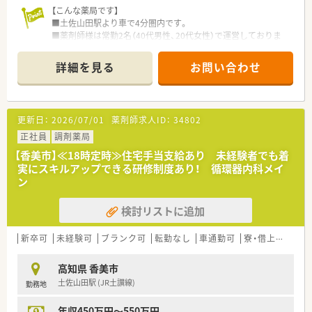
【こんな薬局です】
＜こんな方にもおススメ＞
■土佐山田駅より車で4分圏内です。
■処方箋枚数も少なめで自分のペースで働きたい方
■薬剤師様は常勤2名（40代男性、20代女性）で運営しておりま
■地域の薬局として患者様一人一人に丁寧に対応されたい方
す。
等々、気になる方はお気軽にお問い合わせください！
詳細を見る
お問い合わせ
【業務内容】
■循環器科, 眼科, 内科をメインに応需しており、在宅業務も行っ
ております。
更新日：
2026/07/01
薬剤師求人ID：
34802
【研修制度】
■先輩社員によるOJT研修を行っていただきます。
正社員
調剤薬局
【香美市】≪18時定時≫住宅手当支給あり 未経験者でも着
＜法人特徴＞
実にスキルアップできる研修制度あり！ 循環器内科メイ
■高知県で主要な総合病院から地域密着型病院まで対応したか
ン
かりつけ薬局として複数店舗運営されています。
■薬剤師と管理栄養士が連携した健康サポートを行っていま
検討リストに追加
す。法人内の3店舗が厚生労働省基準適合の健康サポート薬局と
して認定されています。
■薬局薬剤師はもちろん病院薬剤師、薬学博士、大学教授経験者
新卒可
未経験可
ブランク可
転勤なし
車通勤可
寮・借上社宅あり
なども在籍しています。
高知県 香美市
土佐山田駅 (JR土讃線)
勤務地
年収450万円～550万円