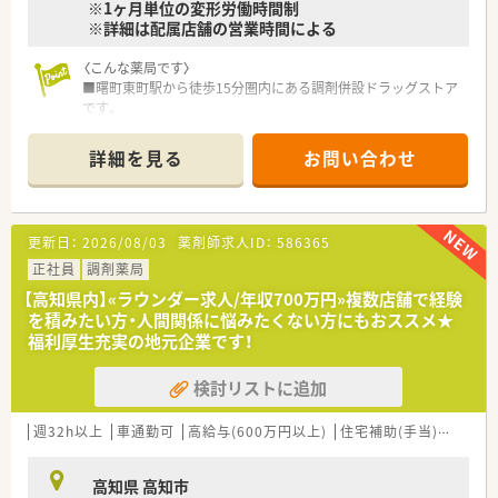
※1ヶ月単位の変形労働時間制
※詳細は配属店舗の営業時間による
〈こんな薬局です〉
■曙町東町駅から徒歩15分圏内にある調剤併設ドラッグストア
です。
■処方箋枚数は5～10枚/日程。
広域処方箋の他、近隣の耳鼻咽喉科クリニックからの処方箋も
詳細を見る
お問い合わせ
応需しています。
■薬剤師1名、事務2名体制です。
〈業務内容〉
更新日：
2026/08/03
薬剤師求人ID：
586365
■OTC医薬品の販売に関する販売・接客・レジ業務。
■調剤業務、レセコンを用いての処方箋入力などをお願いしま
正社員
調剤薬局
す。
【高知県内】«ラウンダー求人/年収700万円»複数店舗で経験
を積みたい方・人間関係に悩みたくない方にもおススメ★
〈法人概要〉
福利厚生充実の地元企業です！
■創業205周年を迎える総合健康企業です。
■高知県内でドラッグストアを経営し、調剤併設店も展開してい
検討リストに追加
ます。
■医薬品から日用品、化粧品等も取扱があり幅広い業務に触れる
ことができます。
週32h以上
車通勤可
高給与(600万円以上)
住宅補助(手当)あり
シ
■薬剤師は新しいポストとなりますので、新たな挑戦をしたい方
に最適の環境です。調剤ご経験者であれば高年収が狙えます。
高知県 高知市
■広々とした調剤室はどこも綺麗で、監査システム・自動分包機