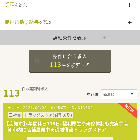
業種
を選ぶ
雇用形態 / 給与
を選ぶ
詳細条件を表示
条件に合う求人
113
件を
検索する
113
件の薬剤師求人
並び順
更新日：
2026/08/03
薬剤師求人ID：
613662
正社員
ドラッグストア(調剤あり)
【高知市】«年間休日116日»福利厚生や研修体制も充実◎高
知市内に店舗展開中★調剤併設ドラッグストア