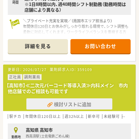
時間
※1日8時間以内、週40時間シフト制勤務（勤務時間は
店舗により異なる）
＼プライベート充実を実現／（南国市エリア担当より）
年間休日120日とお休みがしっかり取れる環境で、シフト調整も
柔軟に対応してくれます。ワークライフバランスを重視する方
にぴったりの職場です。
詳細を見る
お問い合わせ
【店舗情報と応需状況について】
■後免町駅から車で6分ほどの立地にあり、通勤しやすい環境が
整っている活気ある調剤薬局です。
■内科や外科をはじめ多岐にわたる診療科目の処方箋を1日あた
更新日：
2026/07/27
薬剤師求人ID：
359109
り60から70枚ほど応需しています。
■周辺の複数医療機関からの処方箋を受け付けており、地域の患
正社員
調剤薬局
者様の健康をしっかりと支えています。
【高知市】≪二次元バーコード等導入済≫内科メイン 市内
他店舗でのご相談も可能です
【法人特徴について】
■患者様を第一に考えることを理念として掲げ、医療のプロフェ
検討リストに追加
ッショナルとしての使命感を大切にしています。
■地域に根ざしたクリニックの門前を中心とした店舗展開を行
い、地域住民の健康づくりを支援しています。
駅チカ
年間休日120日以上
週32h以上
新卒可
未経験可
ブラン
■経営陣が薬剤師として現場で勤務する現場主義を貫いており、
現場の声を反映しやすい風通しの良い組織です。
高知県 高知市
西高須駅 (土佐電鉄ごめん線)
勤務地
【勤務実態について】