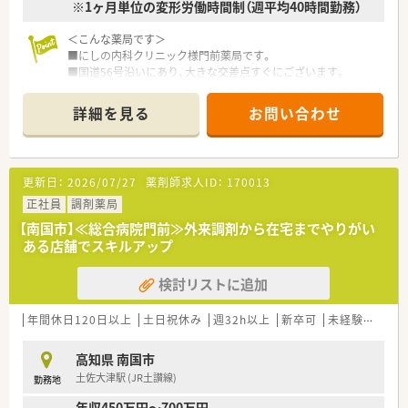
※1ヶ月単位の変形労働時間制（週平均40時間勤務）
県内・県外にて店舗を増やしていく方針です。
■総合病院門前からクリニック門前までさまざまな科目の店舗
＜こんな薬局です＞
を運営されています。
■にしの内科クリニック様門前薬局です。
■在宅件数はグループ全体で700件以上ございます。在宅専任薬
■国道56号沿いにあり、大きな交差点すぐにございます。
剤師も複数名いらっしゃいます。
■駐車場は広々、同じ敷地内に複数ございます。
■1年に1回以上学会に参加されており、学会発表チームを立ち
■コンビニやスーパーも近くに複数ございますのでお帰りの際
上げ、日々の業務で感じたことや、患者さまからの要望などを議
詳細を見る
お問い合わせ
にお買い物をして帰ることも可能です。
論して発表の題目を検討されています。
■業務短縮の為最新機器（電子薬歴・分包機（円盤）二次元バーコ
■調剤業務だけでなく、災害対策や野菜の販売等を通して地域貢
ード、ピッキング鑑査機、散剤鑑査機を導入されています。
献を行われています。
■薬剤師常時3名体制です。
■業務短縮の為、全店舗にて最新機器（電子薬歴・分包機（円盤）・
更新日：
2026/07/27
薬剤師求人ID：
170013
一部店舗に二次元バーコードやクリーンベンチ、ピッキング鑑査
＜業務内容＞
正社員
調剤薬局
機 等）を導入されています。
■内科・循環器科（心臓内科）・呼吸器内科・老年内科の診療を受け
【南国市】≪総合病院門前≫外来調剤から在宅までやりがい
た患者様の来局が中心です。
＜こんな方にもオススメ＞
ある店舗でスキルアップ
■在宅対応も行っており、ご経験や入職後の状況に応じてお願い
■複数店舗展開されているチェーン薬局を希望されている方
する場合もございます。
■研修制度が充実している企業をご希望の方
検討リストに追加
■処方箋枚数は70枚/日平均となります。
■外来対応だけでなく、在宅業務など幅広く経験していきたい方
等 少しでも気になる方はお気軽にお問い合わせ下さい。
＜研修制度＞
年間休日120日以上
土日祝休み
週32h以上
新卒可
未経験可
ブ
■ご入職後は店舗での実務研修がメインとなります。
■認定薬剤師取得サポートとしてe-ラーニングの利用が可能で
高知県 南国市
す。
土佐大津駅 (JR土讃線)
勤務地
＜法人特徴＞
年収450万円～700万円