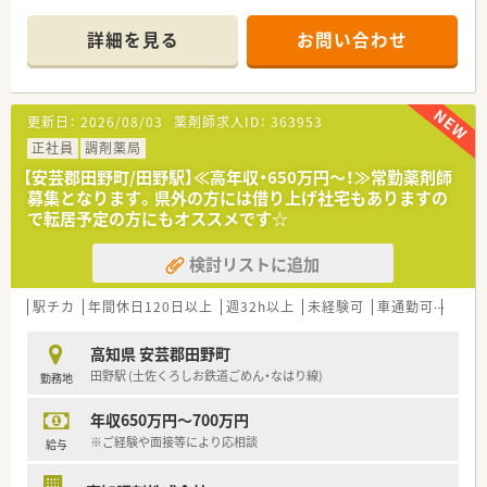
にぴったりの環境です。
■関連会社でのジェネリック医薬品の取り扱いがあるため、安定
した医薬品供給と経済性を考慮した調剤業務を実践することが
詳細を見る
お問い合わせ
【店舗情報と応需状況について】
可能です。
■旭町三丁目駅から徒歩4分という好立地にあり、毎日の通勤負
担が少なく通いやすい調剤薬局です。
■皮膚科や整形外科など多岐にわたる専門的な処方箋を1日あた
更新日：
2026/08/03
薬剤師求人ID：
363953
り50から60枚ほど応需しています。
■居宅や施設への在宅業務にも積極的に注力しており、地域医療
正社員
調剤薬局
に深く貢献できるやりがいのある環境です。
【安芸郡田野町/田野駅】≪高年収・650万円～！≫常勤薬剤師
募集となります。県外の方には借り上げ社宅もありますの
【法人特徴について】
で転居予定の方にもオススメです☆
■何よりも患者様のためになることを理念として掲げ、医療のプ
ロフェッショナルとしての使命を大切にしています。
検討リストに追加
■地域に根ざしたクリニックの門前を中心とした店舗展開を行
い、かかりつけ薬剤師の役割を担っています。
■経営陣が薬剤師として自ら現場で勤務する現場主義を貫いて
駅チカ
年間休日120日以上
週32h以上
未経験可
車通勤可
高給与
おり、現場の意見が届きやすい社風です。
高知県 安芸郡田野町
【職場環境と雰囲気】
田野駅 (土佐くろしお鉄道ごめん・なはり線)
勤務地
■調剤室は整理整頓が徹底されており、手狭な店舗であってもゆ
とりを持って安全に業務を行える空間です。
年収650万円～700万円
■最新のレセコンやピッキングサポートシステムを積極的に導
入し、スタッフの業務負担を軽減しています。
※ご経験や面接等により応相談
給与
■平均勤続年数は10年と非常に長く、長期間にわたって安心し
て働き続けられる温かい雰囲気が魅力です。