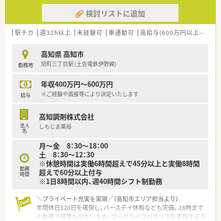
■自治体と強固なタッグを組みながら地域の皆様の栄養管理を
検討リストに追加
実施しており、地域医療へ積極的に参画する姿勢を非常に大切に
しています。
■社長や専務自身が薬剤師として現場に出て勤務しているため、
駅チカ
週32h以上
未経験可
車通勤可
高給与(600万円以上)
住宅
現場の声を反映しやすく風通しの良い組織文化が醸成されてい
る会社です。
高知県 高知市
旭町三丁目駅 (土佐電鉄伊野線)
勤務地
【勤務実態について】
■年間休日は120日確保されており、バースデイ休暇やリフレッ
年収400万円～600万円
シュ休暇を利用することで心身ともにリフレッシュできる環境
です。
※ご経験や面接等により決定いたします
給与
■有給休暇の消化率は約90％と非常に高く、私生活の予定と業
務のバランスを保ちながら無理なく長期的に勤め続けることが
高知調剤株式会社
可能です。
法人
しもじま薬局
■固定残業代が設定されているため月々の給与が安定しており、
名
残業自体もほとんど発生しない仕組みが整えられている点が魅
月～金 8：30～18：00
力です。
土 8：30～12：30
※休憩時間は実働6時間超えで45分以上と実働8時間
【想定される業務内容】
勤務
超えで60分以上付与
■高知県内にある各店舗を巡回しながら調剤や監査および服薬
時間
※1日8時間以内、週40時間シフト制勤務
指導を行い、状況に応じて在宅業務や施設への配達なども担当し
ていただきます。
＼プライベート充実を実現／（高知市エリア担当より）
■特定の店舗に縛られることなく欠員のある場所へヘルプに入
年間休日120日を確保し、バースデイ休暇なども完備。18時まで
るため、多様な処方内容や患者様への対応能力を磨くことができ
の勤務で残業も少ないため、ワークライフバランスを重視する方
る内容です。