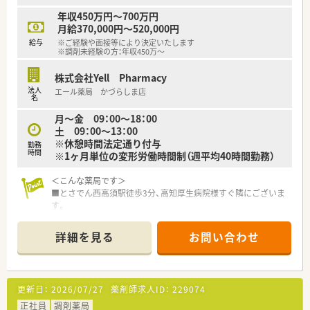
■営業時間は平日が17時30分まで、土曜日は12時30分までとな
年収450万円～700万円
っており、無理のない勤務が可能です。
月給370,000円～520,000円
■完全週休2日制をベースに年間休日120日を確保しており、仕
給与
※ご経験や面接等により決定いたします
事とプライベートの充実を両立できます。
※調剤未経験の方：年収450万～
■固定残業代が支給されますが、実際の残業時間はそれを超える
ことがないようしっかり管理されています。
株式会社Yell Pharmacy
法人
エール薬局 かづらしま店
【職場環境と雰囲気】
名
■調剤室は常に整理整頓が心がけられており、ゆとりを持って業
月～金 09：00～18：00
務に取り組める快適な空間が広がっています。
土 09：00～13：00
■最新のレセコンや調剤機器、ピッキングサポートシステムなど
※休憩時間法定通り付与
勤務
を導入し、業務の効率化を図っています。
時間
※1ヶ月単位の変形労働時間制（週平均40時間勤務）
■平均勤続年数が10年と非常に長く、長期間にわたって安心し
て働き続けられる居心地の良い職場環境です。
＜こんな薬局です＞
■とさでん西高須駅徒歩3分、高知厚生病院様すぐ隣にございま
す。
■2階建ての建物の1階が全て店舗です。
■業務効率化や正確な調剤を行うために電子薬歴・散剤分包機
詳細を見る
お問い合わせ
（円盤）・二次元バーコードなど導入されています。
■薬剤師2名体制。管理薬剤師は女性です。
＜業務内容＞
更新日：
2026/07/27
薬剤師求人ID：
229074
■調剤・投薬・監査等、外来処方箋の対応全般をお願いいたしま
す。
正社員
調剤薬局