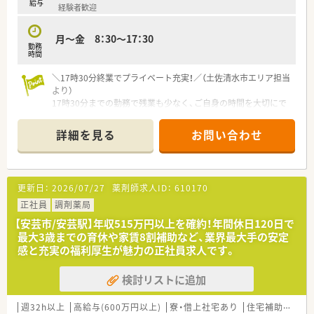
給与
経験者歓迎
ネージャー・看護師・事務職全ての職員を集めての勉強会を開か
れています。薬の知識だけでなく、安全管理の取り組みや外部の
専門家による接遇研修等も行われています。
月～金 8：30～17：30
勤務
■保険薬局での勤務未経験の方に対しても、電子薬歴の使用方法
時間
や調剤報酬の算定方法等の教育カリキュラムをご準備されてい
ます。
＼17時30分終業でプライベート充実！／（土佐清水市エリア担当
■希望制となりますが、職員研修の一環として医療機関のご協力
より）
のもと、4～6カ月の病院研修も行われています。
17時30分までの勤務で残業も少なく、ご自身の時間を大切にで
きる環境です。託児所や住宅補助など福利厚生も手厚く、安心し
＜法人特徴＞
て長く働きたい方に大変おすすめの求人です。
詳細を見る
お問い合わせ
■高知県内を中心にグループ全体で32店舗展開中です。今後も
県内・県外にて店舗を増やしていく方針です。
【募集背景と求める人物像について】
■総合病院門前からクリニック門前までさまざまな科目の店舗
■現在活躍中のスタッフの欠員補充を目的としており新たに2名
を運営されています。
の薬剤師を急募でお迎えしたいと考えています。
更新日：
2026/07/27
薬剤師求人ID：
610170
■在宅件数はグループ全体で700件以上ございます。在宅専任薬
■経験や年齢および性別は一切不問であり未経験の方やブラン
剤師も複数名いらっしゃいます。
クのある方でも前向きに取り組める方を歓迎します。
正社員
調剤薬局
■1年に1回以上学会に参加されており、学会発表チームを立ち
■入社時期については2027年4月からの勤務開始も相談可能な
【安芸市/安芸駅】年収515万円以上を確約！年間休日120日で
上げ、日々の業務で感じたことや、患者さまからの要望などを議
ので現在就業中の方も余裕を持って準備可能です。
最大3歳までの育休や家賃8割補助など、業界最大手の安定
論して発表の題目を検討されています。
感と充実の福利厚生が魅力の正社員求人です。
■調剤業務だけでなく、災害対策や野菜の販売等を通して地域貢
【求人情報について】
献を行われています。
■年収は562万円から749万円と高水準の給与設定となっており
■業務短縮の為、全店舗にて最新機器（電子薬歴・分包機（円盤）・
検討リストに追加
別途で時間外手当なども支給される求人です。
一部店舗に二次元バーコードやクリーンベンチ、ピッキング鑑査
■4週8休制を採用しており年間休日は112日確保されているた
機 等）を導入されています。
めプライベートな時間もしっかり確保できます。
週32h以上
高給与(600万円以上)
寮・借上社宅あり
住宅補助(手当)あり