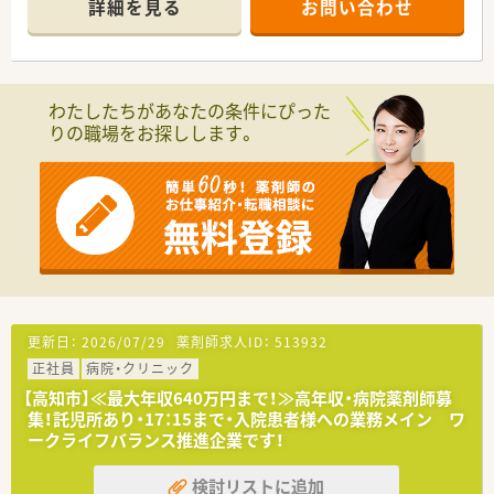
詳細を見る
お問い合わせ
■薬剤師2名、事務1名体制が在籍しています。
〈業務内容〉
■OTC医薬品の販売に関する販売・接客・レジ業務。
■調剤業務、レセコンを用いての処方箋入力などをお願いしま
わたしたちがあなたの条件にぴった
す。
りの職場をお探しします。
〈法人概要〉
■創業205周年を迎える総合健康企業です。
■高知県内でドラッグストアを経営し、調剤併設店も展開してい
ます。
■医薬品から日用品、化粧品等も取扱があり幅広い業務に触れる
ことができます。
■薬剤師は新しいポストとなりますので、新たな挑戦をしたい方
に最適の環境です。調剤ご経験者であれば高年収が狙えます。
■広々とした調剤室はどこも綺麗で、監査システム・自動分包機
などの調剤設備も整っています。
更新日：
2026/07/29
薬剤師求人ID：
513932
■ドラッグストアでのご就業となりますので、医薬品から日用
正社員
病院・クリニック
品、化粧品等も取扱があり幅広い業務に触れることができます。
【高知市】≪最大年収640万円まで！≫高年収・病院薬剤師募
〈こんな方にもおススメ〉
集！託児所あり・17：15まで・入院患者様への業務メイン ワ
■ゆったりとした職場をお探しの方
ークライフバランス推進企業です！
■ドラッグストアでのご勤務に興味のある方
■研修体制や福利厚生を重視したい方
検討リストに追加