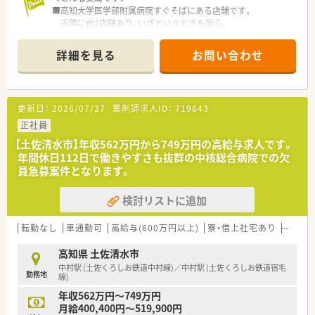
■高知大学医学部附属病院すぐそばにある店舗です。
■病棟業務担当と調剤業務担当で多少分けている分もありま
近隣に他2店舗あり、いざというときも安心。
す。
■ドライブスルーでの対応も行っている店舗です。
広々とした駐車場、ピンクの看板が目印です。
＜研修制度＞
詳細を見る
お問い合わせ
■お隣の敷地にはコンビニもありお昼休みやお帰りの際に立ち
■現場の先輩薬剤師より指導を受けて頂きます。
寄ることもでき便利。
■薬剤師3名在籍、管理薬剤師は女性です。
＜こんな方にもオススメ＞
■調剤経験のある方
更新日：
2026/07/27
薬剤師求人ID：
719643
＜業務内容＞
■夜遅くまでの勤務が難しい方
■調剤・投薬・監査等、外来処方箋の対応全般をお願いいたしま
正社員
■子育て中・介護中の方
す。
【土佐清水市】年収562万円から749万円の高給与求人です。
■総合科目を応需しています。幅広い処方箋を対応しますので
年間休日112日で働きやすさも抜群の中核総合病院での欠
スキルアップにつながります。
員急募案件となります。
■処方箋枚数は1日あたり平均60枚です。
■投薬は立ち投薬となります。
検討リストに追加
■在宅業務もございます。これまでのご経験や入社後の状況に
応じてご担当頂く場合がございます。
転勤なし
車通勤可
高給与(600万円以上)
寮・借上社宅あり
住宅補
＜研修制度＞
■ご入職後は店舗での実務を通じて一連の流れを習得頂きま
高知県 土佐清水市
す。
中村駅 (土佐くろしお鉄道中村線)／中村駅 (土佐くろしお鉄道宿毛
勤務地
ベテランの社員さんもおられますので安心です。
線)
■認定薬剤師取得サポートとしてe-ラーニングの利用が可能で
年収562万円～749万円
す。
月給400,400円～519,900円
■1年に3回（3月、7月、11月）グループ内の薬剤師・看護師・ケアマ