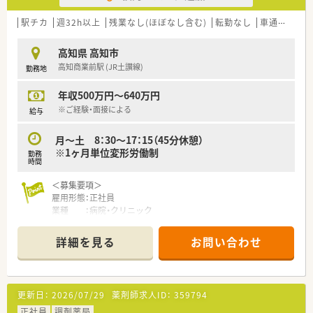
などお気軽にお問い合わせください！
駅チカ
週32h以上
残業なし(ほぼなし含む)
転勤なし
車通勤可
高
高知県 高知市
高知商業前駅 (JR土讃線)
勤務地
年収500万円～640万円
※ご経験・面接による
給与
月～土 8：30～17：15（45分休憩）
※1ヶ月単位変形労働制
勤務
時間
＜募集要項＞
雇用形態：正社員
業種 ：病院・クリニック
業務内容：調剤／監査／服薬指導／病棟業務／持参薬チェック／
DI業務／院内委員会参加／混注業務／病棟服薬指導
詳細を見る
お問い合わせ
診療科目（脳神経外科、内科、循環器内科、消化器内科、小児科、眼
科、放射線科ほか）
資格 ：薬剤師免許をお持ちの方（取得見込みの方を含む）
給与 ：年収500万円～640万円
更新日：
2026/07/29
薬剤師求人ID：
359794
※ご経験・面接による
勤務時間：月～土 8：30～17：15（45分休憩）
正社員
調剤薬局