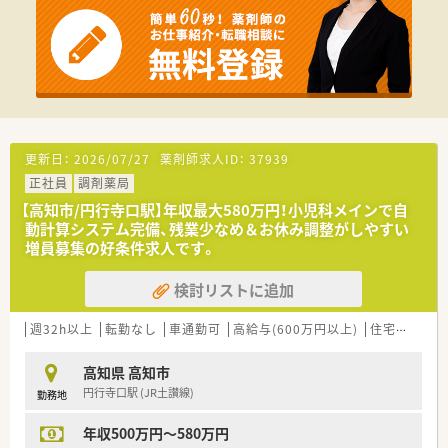
■処方箋枚数は1日あたり平均70枚です。
■投薬口は4か所あり、立ち投薬となります。
患者様のプライバシーに配慮しすりガラスのパーテーション
で区切られています。
■在宅業務もございます。これまでのご経験や入社後の状況に
応じてご担当頂く場合がございます。
■クリーンベンチも導入されています。
＜研修制度＞
更新日：
2026/07/27
薬剤師求人ID：
37939
■ご入職後は店舗での実務を通じて一連の流れを習得頂きま
正社員
調剤薬局
す。
ベテランの社員さんもおられますので安心です。
【高知市/円行寺口駅】年収最大580万円！小児科メインで自
■認定薬剤師取得サポートとしてe-ラーニングの利用が可能で
動計算システム完備、残業少なめ＆お休み調整がしやすい
す。
増員募集の好条件求人です。
■1年に3回（3月、7月、11月）グループ内の薬剤師・看護師・ケアマ
ネージャー・看護師・事務職全ての職員を集めての勉強会を開か
検討リストに追加
れています。薬の知識だけでなく、安全管理の取り組みや外部の
専門家による接遇研修等も行われています。
週32h以上
転勤なし
車通勤可
高給与(600万円以上)
住宅補助(手当)あり
■保険薬局での勤務未経験の方に対しても、電子薬歴の使用方法
や調剤報酬の算定方法等の教育カリキュラムをご準備されてい
ます。
高知県 高知市
■希望制となりますが、職員研修の一環として医療機関のご協力
円行寺口駅 (JR土讃線)
勤務地
のもと、4～6カ月の病院研修も行われています。
年収500万円～580万円
＜法人特徴＞