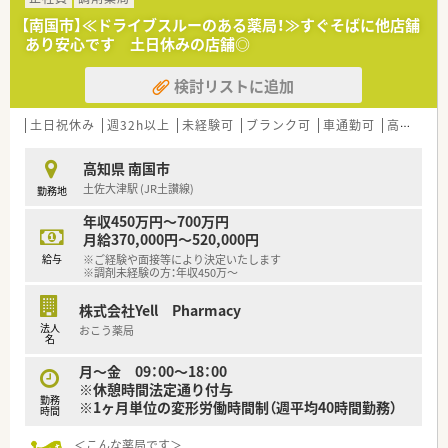
※1ヶ月単位変形労働制
【南国市】≪ドライブスルーのある薬局！≫すぐそばに他店舗
休日：月9日休み（2月のみ8日）、有給休暇（時間単位で取得可能）、
あり安心です 土日休みの店舗◎
夏季休暇、年末年始
福利厚生諸手当：厚生年金／雇用保険／薬剤師賠償責任保険／そ
検討リストに追加
の他健保 職務手当50,000円
＜こんな病院です＞
土日祝休み
週32h以上
未経験可
ブランク可
車通勤可
高給与(600万円以上)
■最寄り駅より徒歩3分！通勤便利な立地です。
■脳動脈瘤・脳腫瘍・慢性硬膜下血腫などの手術を中心に行って
高知県 南国市
いる病院です。
土佐大津駅 (JR土讃線)
勤務地
■救急の受け入れもしている他、脳卒中の患者様を退院後も他の
医療機関との連携によって地域全体で支えていくための仕組み
年収450万円～700万円
作りをしているなど患者様一人ひとりに合わせた柔軟な対応で
月給370,000円～520,000円
地域住民の健康に寄与しています。
給与
※ご経験や面接等により決定いたします
■ガンマナイフ等最新の機器を導入しています。
※調剤未経験の方：年収450万～
■地域の方に向けた健康教室を開催しています。
■「くるみんマーク」を取得している法人です。育児・介護休業の
株式会社Yell Pharmacy
規定の改善など、従業員の方が働きやすい環境を整備されていま
法人
おこう薬局
す。高知県ワークライフバランス推進企業にも認定されました。
名
月～金 09：00～18：00
＜業務内容＞
※休憩時間法定通り付与
■処方箋による調剤業務、服薬指導、薬剤情報の提供など
勤務
※1ヶ月単位の変形労働時間制（週平均40時間勤務）
■調剤、監査、薬剤管理指導、ミキシング、DI、持参薬鑑別、在庫管
時間
理、委員会活動（薬事、安全管理、感染対策）を行っていただきま
＜こんな薬局です＞
す。