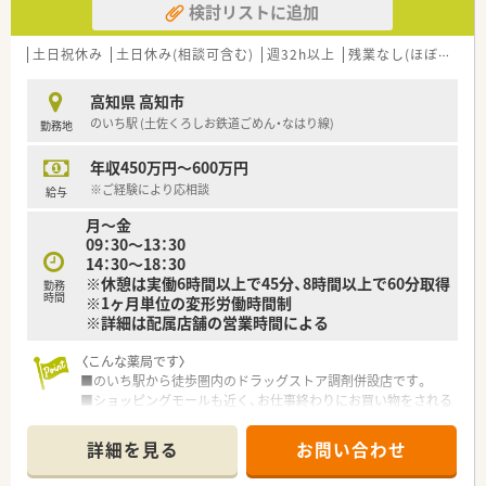
検討リストに追加
【勤務実態について】
■年間休日は120日（公休117日、バースデイ休暇1日、リフレッ
シュ休暇2日）ございます。
土日祝休み
土日休み(相談可含む)
週32h以上
残業なし(ほぼなし含む)
■有給休暇の消化率は約90％と非常に高く、プライベートも大
切にできる環境です。
高知県 高知市
■固定残業代（20時間分）が給与に含まれていますが、超過する
のいち駅 (土佐くろしお鉄道ごめん・なはり線)
勤務地
ことはほぼありません。
年収450万円～600万円
【法人特徴について】
■高知県内において、グループ会社を含めて16店舗の調剤薬局
※ご経験により応相談
給与
を展開しています。
月～金
■「かかりつけ薬剤師」の推進と「健康づくり支援」を運営の2本
09：30～13：30
柱としています。
14：30～18：30
■地域医療に積極的に参画できる薬剤師の教育・採用をビジョン
※休憩は実働6時間以上で45分、8時間以上で60分取得
として目指しています。
勤務
時間
※1ヶ月単位の変形労働時間制
※詳細は配属店舗の営業時間による
〈こんな薬局です〉
■のいち駅から徒歩圏内のドラッグストア調剤併設店です。
■ショッピングモールも近く、お仕事終わりにお買い物をされる
際にも便利な立地です。
■処方箋枚数は6～7枚/日と少なめです。
詳細を見る
お問い合わせ
■一人薬剤師でのご勤務となります。