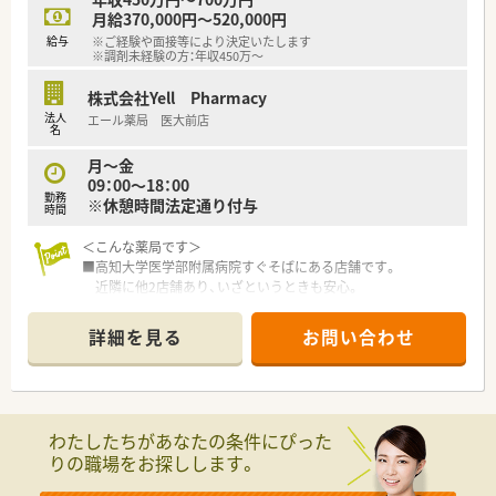
■高知県内を中心にグループ全体で32店舗展開中です。今後も
月給370,000円～520,000円
県内・県外にて店舗を増やしていく方針です。
給与
※ご経験や面接等により決定いたします
■総合病院門前からクリニック門前までさまざまな科目の店舗
※調剤未経験の方：年収450万～
を運営されています。
■在宅件数はグループ全体で700件以上ございます。在宅専任薬
株式会社Yell Pharmacy
剤師も複数名いらっしゃいます。
法人
エール薬局 医大前店
■1年に1回以上学会に参加されており、学会発表チームを立ち
名
上げ、日々の業務で感じたことや、患者さまからの要望などを議
月～金
論して発表の題目を検討されています。
09：00～18：00
■1年に3回（3月、7月、11月）グループ内の薬剤師・看護師・ケアマ
勤務
※休憩時間法定通り付与
ネージャー・看護師・事務職全ての職員を集めての勉強会を開か
時間
れています。薬の知識だけでなく、安全管理の取り組みや外部の
＜こんな薬局です＞
専門家による接遇研修等も行われています。
■高知大学医学部附属病院すぐそばにある店舗です。
■保険薬局での勤務未経験の方に対しても、電子薬歴の使用方法
近隣に他2店舗あり、いざというときも安心。
や調剤報酬の算定方法等の教育カリキュラムをご準備されてい
■2階建ての建物。1階部分が薬局となっています。
ます。
ダークグレーを基調としたスタイリッシュな外観で、ピンクの
■希望制となりますが、職員研修の一環として医療機関のご協力
詳細を見る
お問い合わせ
看板が目印です。
のもと、4～6カ月の病院研修も行われています。
■薬剤師常時4～5名体制、管理薬剤師は女性です。
■調剤業務だけでなく、災害対策や野菜の販売等を通して地域貢
献を行われています。
＜業務内容＞
■調剤・投薬・監査等、外来処方箋の対応全般をお願いいたしま
わたしたちがあなたの条件にぴった
す。
りの職場をお探しします。
■総合科目を応需しています。幅広い処方箋を対応しますので
スキルアップにつながります。