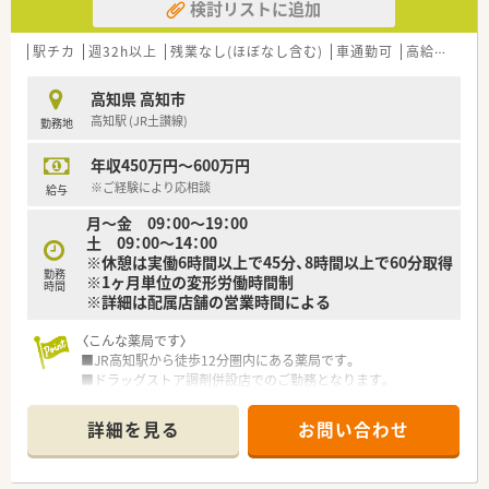
検討リストに追加
駅チカ
週32h以上
残業なし(ほぼなし含む)
車通勤可
高給与(600万円以上)
高知県 高知市
高知駅 (JR土讃線)
勤務地
年収450万円～600万円
※ご経験により応相談
給与
月～金 09：00〜19：00
土 09：00〜14：00
※休憩は実働6時間以上で45分、8時間以上で60分取得
勤務
※1ヶ月単位の変形労働時間制
時間
※詳細は配属店舗の営業時間による
〈こんな薬局です〉
■JR高知駅から徒歩12分圏内にある薬局です。
■ドラッグストア調剤併設店でのご勤務となります。
■広域処方箋は11～14枚/日平均と少なめです。
■薬剤師1名体制ですので自分のペースでご勤務いただけます。
詳細を見る
お問い合わせ
〈業務内容〉
■OTC医薬品の販売に関する販売・接客・レジ業務。