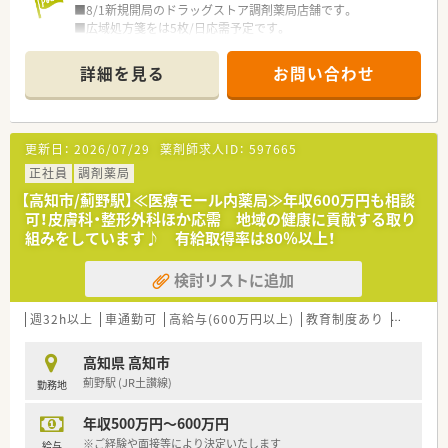
■8/1新規開局のドラッグストア調剤薬局店舗です。
■広域処方箋をは5枚/日応需予定です。
■一人薬剤師でのご勤務となります。
詳細を見る
お問い合わせ
〈業務内容〉
■OTC医薬品の販売に関する販売・接客・レジ業務。
■調剤業務、レセコンを用いての処方箋入力などをお願いしま
す。
更新日：
2026/07/29
薬剤師求人ID：
597665
〈法人概要〉
正社員
調剤薬局
■創業205周年を迎える総合健康企業です。
【高知市/薊野駅】≪医療モール内薬局≫年収600万円も相談
■高知県内でドラッグストアを経営し、調剤併設店も展開してい
可！皮膚科・整形外科ほか応需 地域の健康に貢献する取り
ます。
組みをしています♪ 有給取得率は80％以上！
■医薬品から日用品、化粧品等も取扱があり幅広い業務に触れる
ことができます。
検討リストに追加
■薬剤師は新しいポストとなりますので、新たな挑戦をしたい方
に最適の環境です。調剤ご経験者であれば高年収が狙えます。
■広々とした調剤室はどこも綺麗で、監査システム・自動分包機
週32h以上
車通勤可
高給与(600万円以上)
教育制度あり
シフト制
などの調剤設備も整っています。
■ドラッグストアでのご就業となりますので、医薬品から日用
高知県 高知市
品、化粧品等も取扱があり幅広い業務に触れることができます。
薊野駅 (JR土讃線)
勤務地
〈こんな方にもおススメ〉
年収500万円～600万円
■経営面の安定性を大切にしたい方
■福利厚生や手当がしっかりとした企業で働きたい方
※ご経験や面接等により決定いたします
給与