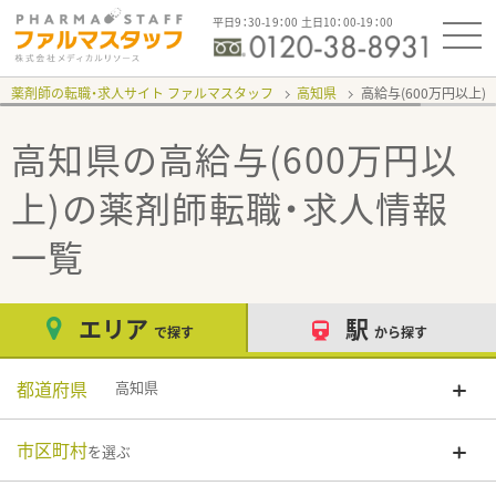
平日9：30-19：00 土日10：00-19：00
薬剤師の転職・求人サイト ファルマスタッフ
高知県
高給与(600万円以上)
高知県の高給与(600万円以
上)
の薬剤師転職・求人情報
一覧
エリア
駅
で探す
から探す
都道府県
高知県
市区町村
を選ぶ