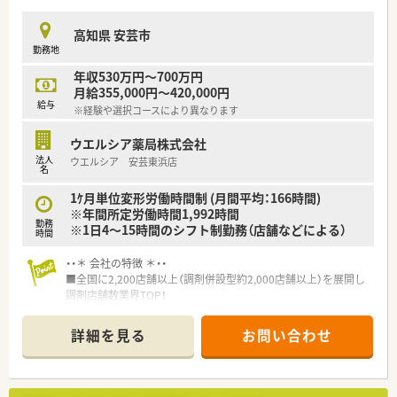
■転勤が発生しないため住み慣れた地域で腰を据えて長期的な
＜こんな方にもオススメ＞
キャリアを築いていきたい方には最適な環境です。
■複数店舗展開されているチェーン薬局を希望されている方
高知県 安芸市
■研修制度が充実している企業をご希望の方
勤務地
■外来対応だけでなく、在宅業務など幅広く経験していきたい方
年収530万円～700万円
等 少しでも気になる方はお気軽にお問い合わせ下さい。
月給355,000円～420,000円
給与
※経験や選択コースにより異なります
ウエルシア薬局株式会社
法人
ウエルシア 安芸東浜店
名
1ｹ月単位変形労働時間制 (月間平均：166時間)
※年間所定労働時間1,992時間
勤務
※1日4～15時間のシフト制勤務（店舗などによる）
時間
・・＊ 会社の特徴 ＊・・
■全国に2,200店舗以上（調剤併設型約2,000店舗以上）を展開し
調剤店舗数業界TOP！
■店舗拡大に伴いキャリアアップできるポジションが多数あり！
頑張り次第で高給与も可能！
詳細を見る
お問い合わせ
■経験や勤務コースによりますが、経験の少ない方でも500万前
半スタートと業界TOP水準！
■職種や職域に合わせ、豊富な社内研修や外部組織と連携した研
修を用意されています