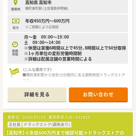
高知県 高知市
す。
曙町東町駅 (土佐電鉄伊野線)
勤務地
（※訪問薬局支援システム「P-pass」も導入して在宅訪問時の患
者管理も徹底しております。）
年収450万円～600万円
■有給消化とは別にリフレッシュ休暇もあり（最大5日）、有給取
得率も80％以上です。
※ご経験により応相談
給与
月～金 09：00～19：00
【働きやすい環境】
土 09：00～14：00
■子育て支援の取り組みも徹底されている法人です（徳島県では
※休憩は実働6時間以上で45分、8時間以上で60分取得
はぐくみ支援企業として認定されています。）
勤務
※1ヶ月単位の変形労働時間制
■人事考課制度やリフレッシュ休暇等も現場からの声で生まれ
時間
※詳細は配属店舗の営業時間による
たもので、風通しの良い会社です。
■人事考課制度があります。従業員のモチベーションを保つ為、
〈こんな薬局です〉
昇給率は比較的高く設定されています。
■曙町東町駅から徒歩15分圏内にある調剤併設ドラッグストア
■設備投資、託児所運営を含め、様々な労働環境改善を図ってい
です。
る薬局です。
■処方箋枚数：23～28枚/日程応需しています。広域処方箋の他、
門前には歯科・産科婦人科クリニックがございます。
詳細を見る
お問い合わせ
■薬剤師2名体制です。
〈業務内容〉
■OTC医薬品の販売に関する販売・接客・レジ業務。
更新日：
2026/07/29
薬剤師求人ID：
531820
■調剤業務、レセコンを用いての処方箋入力などをお願いしま
す。
正社員
ドラッグストア(調剤あり)
【高知市】≪年収600万円まで相談可能≫ドラッグストアの
〈法人概要〉