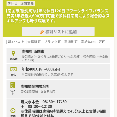
トの時間も確保しやすいです。
正社員
調剤薬局
■年間休日は111日で、有給休暇の平均取得日数は14日と高い消
【南国市/後免町駅】年間休日120日でワークライフバランス
化率を誇っています。
充実！年収最大600万円可能で多科目応需により総合的なス
■希望休はカレンダーに印をつけるだけで申請でき、6連休の取
キルアップも叶う環境です。
得制度も利用可能です。
検討リストに追加
【想定される業務内容】
■主な業務は調剤、監査、服薬指導となり、薬剤師本来の専門業
務に集中できます。
週32h以上
未経験可
ブランク可
車通勤可
高給与(600万円以上)
■患者様へのカウンセリングが必要な際には、OTC医薬品の提案
や販売もお願いします。
高知県 南国市
■レセプト入力や指示書作成は本社で一括対応するため、店舗で
後免町駅 (土佐くろしお鉄道ごめん・なはり線)／後免町駅 (土佐電鉄
勤務地
の事務作業は軽減されています。
ごめん線)
年収400万円～600万円
【法人特徴について】
■医薬品の研究開発から製造、販売までを一貫して手掛ける複合
※ご経験や面接等により決定いたします
給与
型医薬品企業が母体です。
■中四国エリアを中心にドラッグストア・調剤薬局を70店舗以
高知調剤株式会社
上展開しており、安定性は抜群です。
法人
高知調剤薬局 おおそね店
■治療から予防、介護までをサポートし、地域に根差したかかり
名
つけ薬局の役割を目指しています。
月火水木金 08：30～17：30
土 08：30～12：30
※休憩時間は実働6時間超えで45分以上と実働8時間
超えで60分以上付与
勤務