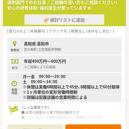
調剤部門でのお仕事♪ご経験の浅い方もご相談ください！
■創業205周年を迎える総合健康企業です。
安心の研修体制・福利厚生が整っています★
■高知県内でドラッグストアを経営し、調剤併設店も展開してい
ます。
検討リストに追加
■医薬品から日用品、化粧品等も取扱があり幅広い業務に触れる
ことができます。
■薬剤師は新しいポストとなりますので、新たな挑戦をしたい方
週32h以上
未経験可
ブランク可
残業なし(ほぼなし含む)
車通勤
に最適の環境です。調剤ご経験者であれば高年収が狙えます。
■広々とした調剤室はどこも綺麗で、監査システム・自動分包機
高知県 高知市
などの調剤設備も整っています。
宮の奥駅 (土佐電鉄伊野線)
勤務地
■ドラッグストアでのご就業となりますので、医薬品から日用
品、化粧品等も取扱があり幅広い業務に触れることができます。
年収450万円～600万円
〈こんな方にもおススメ〉
※ご経験により応相談
給与
■高知県内で複数店舗展開のある薬局をお探しの方
月～金 09：00〜19：00
■大手企業で安定した働き方を希望の方
土 09：00〜14：00
■新しいポストやキャリアアップを目指したい方
※休憩は実働6時間以上で45分、8時間以上で60分取得
勤務
※1ヶ月単位の変形労働時間制
などお気軽にお問い合わせください！
時間
※詳細は配属店舗の営業時間による
〈こんな薬局です〉
■JR宮の奥駅から車で約8分圏内です
■ドラッグストア調剤併設店でのご勤務となります。
■広域処方箋を応需しています。
処方箋枚数は16～20枚/日程です。