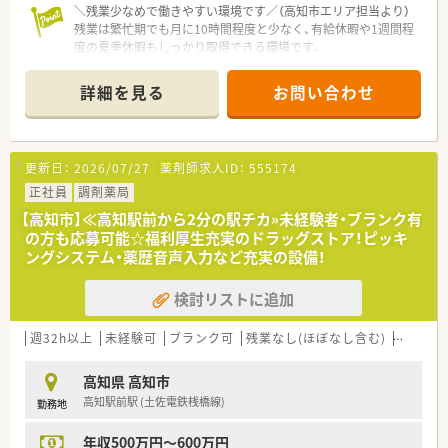
＼残業少なめで働きやすい環境です／（高知市エリア担当より）
残業は繁忙期でも月に10時間程度と少なく、有給休暇や1週間程
度の夏季休暇もしっかり取得できる環境です。
【店舗情報と応需状況について】
詳細を見る
お問い合わせ
■桟橋車庫前駅から車で8分ほどの立地にある調剤薬局で、車通
勤も可能なため日々の通勤もスムーズです。
■内科や小児科、皮膚科など幅広い科目の処方箋を1日80から90
枚程度応需し、専門性の高い知識が身につきます。
更新日：
2026/07/27
薬剤師求人ID：
555174
■近隣の居宅への在宅訪問業務にも対応しており、地域医療に貢
献しながら多職種連携の経験を積むことができます。
正社員
調剤薬局
【高知市】≪高知駅前から2分の駅チカ»未経験者・ブランク有
【法人特徴について】
の方も応募可能☆福利厚生充実のドラッグストア！ピッキ
■よく働き、よく遊び、よく学ぶことをテーマに掲げ、時代の変
ングシステム・薬歴音声入力など充実の設備！
化に合わせた攻めの経営を目指している法人です。
■開業当初から20年以上にわたり在宅医療に取り組んでおり、
検討リストに追加
これまでに400件以上の実績を誇る地域密着型の企業です。
■年に1回社長が従業員全員と面談を行うなど、現場の意見を大
切に汲み取るボトムアップの社風が根付いています。
週32h以上
未経験可
ブランク可
残業なし(ほぼなし含む)
車通勤
【勤務実態について】
高知県 高知市
■残業時間は繁忙期であっても月に10時間程度と少なく、ワーク
高知駅前駅 (土佐電鉄桟橋線)
勤務地
ライフバランスを保ちながら無理なく働けます。
■木曜は17時まで、その他の曜日は18時までの営業となってお
年収500万円～600万円
り、退勤後のプライベートな予定も立てやすい環境です。