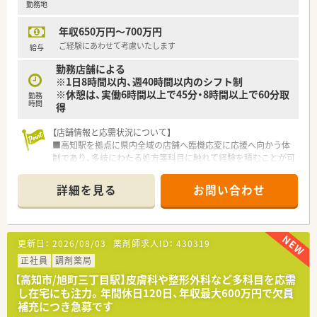
勤務地
などの調剤設備も整っています。
■ドラッグストアでのご就業となりますので、医薬品から日用
年収650万円～700万円
品、化粧品等も取扱があり幅広い業務に触れることができます。
ご経験にあわせて考慮いたします
給与
〈こんな方にもおススメ〉
勤務店舗による
■処方箋枚数は少なめ、ゆったりと働きたい方
※1日8時間以内、週40時間以内のシフト制
■福利厚生が充実した企業をお探しの方
※休憩は、実働6時間以上で45分・8時間以上で60分取
■残業時間はほとんどありません
勤務
時間
得
プライベートとの両立をしたい方
【店舗情報と応需状況について】
などお気軽にお問い合わせください！
■高知駅を拠点に県内全域の店舗へ臨機応変に応援へ向かう体
制であり、多岐にわたる処方箋科目に触れて経験を積むことが可
能です。
■各店舗の処方箋枚数や応需科目は配属先により異なりますが、
詳細を見る
お問い合わせ
地域に根ざしたクリニック門前への展開をメインとして運営し
ています。
■勤務する薬剤師や事務スタッフの人数は各店舗の規模に応じ
て最適化されており、協力しながら日々の業務を円滑に進めてお
更新日：
2026/08/03
薬剤師求人ID：
430319
ります。
正社員
調剤薬局
【法人特徴について】
【高知市/旭町三丁目駅】皮膚科や整形外科など多科目を応需
■高知県内においてグループ全体で16店舗を展開しており、地
し在宅にも注力。年間休日120日、年収最大600万円で欠員
域住民の健やかな暮らしを支える医療の提供を最優先事項とし
補充につき急募です
ています。