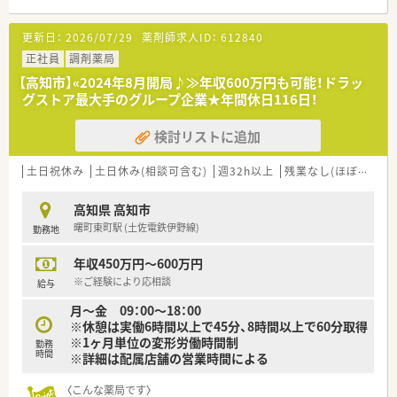
〈業務内容〉
■OTC医薬品の販売に関する販売・接客・レジ業務。
更新日：
2026/07/29
薬剤師求人ID：
612840
■調剤業務、レセコンを用いての処方箋入力などをお願いしま
す。
正社員
調剤薬局
【高知市】«2024年8月開局♪≫年収600万円も可能！ドラッ
〈法人概要〉
グストア最大手のグループ企業★年間休日116日！
■創業205周年を迎える総合健康企業です。
■高知県内でドラッグストアを経営し、調剤併設店も展開してい
検討リストに追加
ます。
■医薬品から日用品、化粧品等も取扱があり幅広い業務に触れる
ことができます。
土日祝休み
土日休み(相談可含む)
週32h以上
残業なし(ほぼなし含む)
■薬剤師は新しいポストとなりますので、新たな挑戦をしたい方
に最適の環境です。調剤ご経験者であれば高年収が狙えます。
高知県 高知市
■広々とした調剤室はどこも綺麗で、監査システム・自動分包機
曙町東町駅 (土佐電鉄伊野線)
勤務地
などの調剤設備も整っています。
■ドラッグストアでのご就業となりますので、医薬品から日用
年収450万円～600万円
品、化粧品等も取扱があり幅広い業務に触れることができます。
※ご経験により応相談
給与
〈こんな方にもおススメ〉
月～金 09：00～18：00
■処方箋枚数少なめ+一人薬剤師
※休憩は実働6時間以上で45分、8時間以上で60分取得
自分のペースで働きたい方
※1ヶ月単位の変形労働時間制
勤務
■福利厚生も充実！
時間
※詳細は配属店舗の営業時間による
安心して長くお勤めされたい方
〈こんな薬局です〉
などお気軽にお問い合わせください！