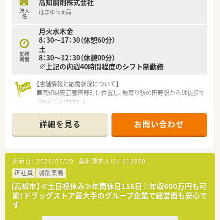
高知調剤株式会社
法人
はまゆう薬局
【こんな方が活躍中】
名
■患者様にしっかりと寄り添いながら、地域医療の発展に貢献し
月火水木金
たいという強い使命感を持った方が活躍しています。
8：30～17：30（休憩60分）
■店舗間の連携や事務スタッフとの円滑なコミュニケーション
土
を大切にし、チーム医療を実践できる方ばかりです。
勤務
8：30～12：30（休憩00分）
■未経験からスタートし、周囲の温かいサポートを受けながら着
時間
※上記の内週40時間程度のシフト制勤務
実にスキルアップを果たしたスタッフもいます。
【店舗情報と応需状況について】
■高知県安芸郡田野町に位置し、最寄り駅の田野駅からは徒歩で
3分ほどの立地です。
■近隣の病院門前にあり、1日あたり平均110～120枚の処方箋
を応需しています。
詳細を見る
お問い合わせ
■内科、外科、整形外科、皮膚科、小児科、精神科など多岐に対応
しています。
【求人情報について】
更新日：
2026/07/29
薬剤師求人ID：
612850
■正社員の勤務薬剤師としてご活躍いただくポジションでの募
集となります。
正社員
調剤薬局
■ご経験や面接評価により、年俸制で650万円から700万円の高
【高知市】≪土日祝休み≫年間休日116日☆年収600万円も可
年収がご提示可能です。
能！ドラッグストア最大手のグループ企業で経営面も安心で
■給与とは別に、薬剤師手当として月額30,000円、皆勤手当とし
す
て月額10,000円が支給されます。