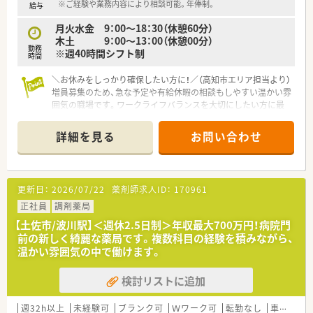
※ご経験や業務内容により相談可能。年俸制。
給与
■高知県内を中心にグループ全体で32店舗展開中です。今後も
県内・県外にて店舗を増やしていく方針です。
月火水金 9：00～18：30（休憩60分）
■総合病院門前からクリニック門前までさまざまな科目の店舗
木土 9：00～13：00（休憩00分）
を運営されています。
勤務
※週40時間シフト制
時間
■在宅件数はグループ全体で700件以上ございます。在宅専任薬
剤師も複数名いらっしゃいます。
＼お休みをしっかり確保したい方に！／（高知市エリア担当より）
■1年に1回以上学会に参加されており、学会発表チームを立ち
増員募集のため、急な予定や有給休暇の相談もしやすい温かい雰
上げ、日々の業務で感じたことや、患者さまからの要望などを議
囲気の職場です。ワークライフバランスを大切にしたい方に最
論して発表の題目を検討されています。
適ですよ。
■調剤業務だけでなく、災害対策や野菜の販売等を通して地域貢
献を行われています。
詳細を見る
お問い合わせ
【店舗情報と応需状況について】
■業務短縮の為、全店舗にて最新機器（電子薬歴・分包機（円盤）・
■円行寺口駅から車で5分の立地で、小児科を中心に内科や皮膚
一部店舗に二次元バーコードやクリーンベンチ、ピッキング鑑査
科など複数の医療機関から処方箋を応需しています。
機 等）を導入されています。
■1日あたりの処方箋枚数は60枚から70枚程度で、地域に密着し
更新日：
2026/07/22
薬剤師求人ID：
170961
た薬局として多くの患者様に親しまれています。
＜こんな方にもオススメ＞
■小児科特有の複雑な体重計算などは最新のシステムが自動で
正社員
調剤薬局
■複数店舗展開されているチェーン薬局を希望されている方
行うため、計数調剤の負担が少なく集中できます。
■研修制度が充実している企業をご希望の方
【土佐市/波川駅】＜週休2.5日制＞年収最大700万円！病院門
■外来対応だけでなく、在宅業務など幅広く経験していきたい方
前の新しく綺麗な薬局です。複数科目の経験を積みながら、
【募集背景と求める人物像について】
等 少しでも気になる方はお気軽にお問い合わせ下さい。
温かい雰囲気の中で働けます。
■スタッフの皆様がより柔軟にお休みを取得できる体制を整え
るため、今回は将来を見据えた増員募集を行います。
検討リストに追加
■年齢や性別だけでなく経験の有無も一切問いませんので、周囲
と協力しながら明るく勤務できる方を募ります。
■患者様一人ひとりに寄り添った丁寧な服薬指導を大切にでき
週32h以上
未経験可
ブランク可
Ｗワーク可
転勤なし
車通勤可