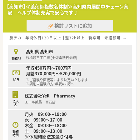
■内科・整形外科・緩和ケアの診療を行っておられますので、これ
【高知市】≪薬剤師複数名体制≫高知県内展開中チェーン薬
らの科目を主に応需しています。
局 ヘルプ体制充実で安心です♪
■処方箋枚数は1日あたり平均80枚です。
■投薬口は1カ所。投薬は立ち投薬がメインとなります。
検討リストに追加
■在宅業務もございます。これまでのご経験や入社後の状況に
応じてご担当頂く場合がございます。
駅チカ
年間休日120日以上
週32h以上
新卒可
未経験可
ブラン
＜研修制度＞
■ご入職後は店舗での実務を通じて一連の流れを習得頂きま
高知県 高知市
す。
桟橋通三丁目駅 (土佐電鉄桟橋線)
勤務地
ベテランの社員さんもおられますので安心です。
■認定薬剤師取得サポートとしてe-ラーニングの利用が可能で
年収450万円～700万円
す。
月給370,000円～520,000円
■1年に3回（3月、7月、11月）グループ内の薬剤師・看護師・ケアマ
給与
※ご経験や面接等により決定いたします
ネージャー・看護師・事務職全ての職員を集めての勉強会を開か
※調剤未経験の方：年収450万～
れています。薬の知識だけでなく、安全管理の取り組みや外部の
専門家による接遇研修等も行われています。
株式会社Yell Pharmacy
■保険薬局での勤務未経験の方に対しても、電子薬歴の使用方法
法人
エール薬局 百石店
や調剤報酬の算定方法等の教育カリキュラムをご準備されてい
名
ます。
月火 09：00～19：00
■希望制となりますが、職員研修の一環として医療機関のご協力
水 09：00～17：00
のもと、4～6カ月の病院研修も行われています。
木金 09：00～18：00
土 09：00～13：00
勤務
＜法人特徴＞
時間
※休憩時間法定通り付与
■高知県内を中心にグループ全体で32店舗展開中です。今後も