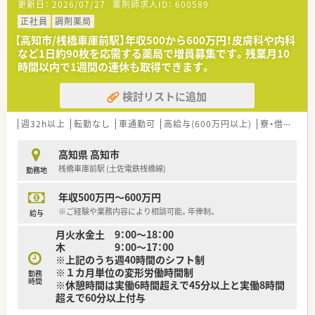
更新日：
2026/07/27
薬剤師求人ID：
600589
■薬剤師が中心の会社だからこそ活躍できるキャリアパスが多
種多様に用意されています。
正社員
調剤薬局
■店舗拡大に伴い、エリアマネジャーや営業部長等のマネジメン
【高知市/桟橋車庫前駅】年収500から600万円！皮膚科や内科
トのポジションも増えます。
など1日約90枚を応需する薬局で増員募集です。残業月10
■在宅や教育等の専門性を活かせるスペシャリストを目指すこ
時間以内で1週間の連休も取得できます。
とも可能です。
■その他にも、管理部門や商品部門等の本社スタッフなど活動領
検討リストに追加
域は多種多様です。
■在宅実施店舗は年々増加しており、在宅医療へもしっかりと関
わる事ができます。
週32h以上
転勤なし
車通勤可
高給与(600万円以上)
寮・借上社宅あり
■育児休暇は3歳まで取得が可能で、時短制度は小学5年生まで
時短勤務ができるよう変更予定です。
高知県 高知市
■年間休日が120日とワークライフバランスが整っています
桟橋車庫前駅 (土佐電鉄桟橋線)
勤務地
■日用品から常備薬まで、従業員割引制度など嬉しいメリットも
たくさんあります！
年収500万円～600万円
※ご経験や業務内容により相談可能。年俸制。
給与
月火水金土 9：00～18：00
木 9：00～17：00
※上記のうち週40時間のシフト制
※１カ月単位の変形労働時間制
勤務
時間
※休憩時間は実働6時間超えで45分以上と実働8時間
超えで60分以上付与