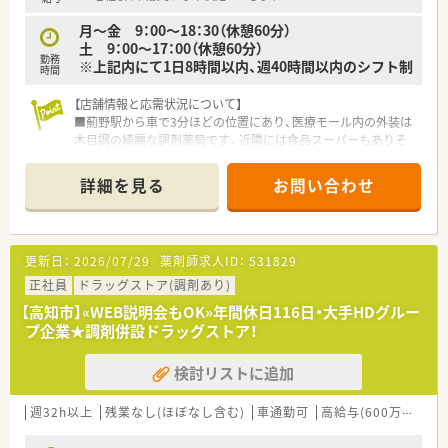
■患者様とのコミュニケーションがお好きな方
月～金 9：00～18：30（休憩60分）
土 9：00～17：00（休憩60分）
などお気軽にお問い合わせください！
勤務
※上記内にて1日8時間以内、週40時間以内のシフト制
時間
【店舗情報と応需状況について】
■薊野駅から車で3分ほどの位置にあり、医療モール内の外装は
木目調の綺麗な調剤薬局です。近隣には食品スーパーもありそ
のままお買い物をして帰ることもできます。
■隣接する皮膚科、整形外科はもちろん、広域より応需していま
詳細を見る
お問い合わせ
す。処方箋枚数は1日平均100枚程度です。
■薬剤師は常時2～3名体制を整え、綺麗な店舗と最新設備完備
♪安心して就業できる環境が整っています。（電子薬歴・自動分
包機導入済み）
更新日：
2026/07/29
薬剤師求人ID：
531829
■低栄養予防のためのチェックなども行っており、地域の皆様に
気軽に立ち寄ってもらえる店舗運営をしています。
正社員
ドラッグストア(調剤あり)
【高知市】«WEB説明会もOK»年間休日116日・大手HDグルー
【法人特徴】
プ企業★調剤併設ドラッグストア！
■医・食・福・美で地域貢献をするため、幅広い事業展開をされて
いるグループです。福祉事業も行っているため、施設在宅の件数
検討リストに追加
は徳島の薬局の中ではトップクラスです。
■調剤薬局事業以外も業績が安定しているため、将来性もあり、
徳島県内を中心に四国・関西エリアに店舗運営展開をしている法
週32h以上
残業なし(ほぼなし含む)
車通勤可
高給与(600万円以上)
人です。
■調剤センターを開設して在宅専門店舗も運営している法人で