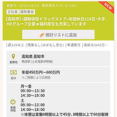
■調剤業務、レセコンを用いての処方箋入力などをお願いしま
更新日：
2026/08/03
薬剤師求人ID：
612867
す。
正社員
調剤薬局
〈法人概要〉
【高知市】«調剤併設ドラッグストア»年間休日116日・大手
■創業205周年を迎える総合健康企業です。
HDグループ企業★福利厚生も充実しています
■高知県内でドラッグストアを経営し、調剤併設店も展開してい
ます。
検討リストに追加
■医薬品から日用品、化粧品等も取扱があり幅広い業務に触れる
ことができます。
■薬剤師は新しいポストとなりますので、新たな挑戦をしたい方
週32h以上
残業なし(ほぼなし含む)
車通勤可
高給与(600万円以上)
に最適の環境です。調剤ご経験者であれば高年収が狙えます。
■広々とした調剤室はどこも綺麗で、監査システム・自動分包機
高知県 高知市
などの調剤設備も整っています。
鴨部駅 (土佐電鉄伊野線)
勤務地
■ドラッグストアでのご就業となりますので、医薬品から日用
品、化粧品等も取扱があり幅広い業務に触れることができます。
年収450万円～600万円
〈こんな方にもおススメ〉
※ご経験により応相談
給与
■少数精鋭体制で人間関係を気にせず働きたい方
月～金
■大手HDグループならではの福利厚生や企業安定度を大切にし
09：00～13：30
たい方
14：30～19：00
土
などお気軽にお問い合わせください！
09：00～13：00
勤務
14：00～18：00
時間
※休憩は実働6時間以上で45分、8時間以上で60分取得