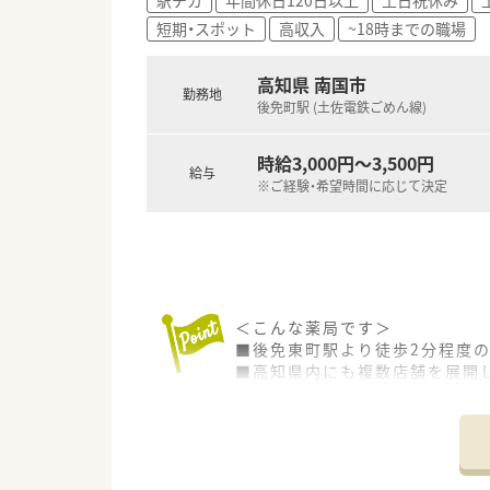
■就業日は当社負担にて薬剤師
短期・スポット
高収入
~18時までの職場
■有給休暇も取得(6ヶ月以上勤
護休暇・介護休暇が取得可能です
高知県 南国市
勤務地
★少しでも気になった方はお気
後免町駅 (土佐電鉄ごめん線)
時給3,000円～3,500円
給与
※ご経験・希望時間に応じて決定
＜こんな薬局です＞
■後免東町駅より徒歩2分程度
■高知県内にも複数店舗を展開
＜業務内容＞
■処方箋による調剤業務、服薬
■近隣のクリニックより処方を