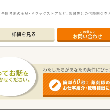
、全国各地の薬局・ドラッグストアなど、派遣先との信頼関係を
も、全国各地のエリア情報に精通したコンサルタントが皆様を
この求人に
ポーツクラブ利用可能・特別休暇制度・慶弔見舞金制度などがご
詳細を見る
お問い合わせ
マシーセミナーへの参加無料・情報メディア「ファルマラボ」 
会保険：週20時間以上勤務者)
賠償責任保険が適用されますので、安心してご就業いただけます
務)可能です。他にも、夏季休暇・結婚休暇・出産休暇（産休取得者
。
わたしたちがあなたの条件にぴっ