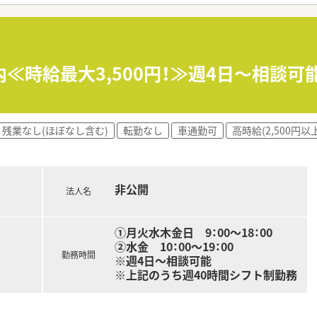
、全国各地の薬局・ドラッグストアなど、派遣先との信頼関係を
も、全国各地のエリア情報に精通したコンサルタントが皆様を
≪時給最大3,500円！≫週4日～相談可
ポーツクラブ利用可能・特別休暇制度・慶弔見舞金制度などがご
マシーセミナーへの参加無料・情報メディア「ファルマラボ」 
会保険：週20時間以上勤務者)
残業なし(ほぼなし含む)
転勤なし
車通勤可
高時給(2,500円以上
賠償責任保険が適用されますので、安心してご就業いただけます
務)可能です。他にも、夏季休暇・結婚休暇・出産休暇（産休取得者
。
非公開
軽にお問合せください！
法人名
①月火水木金日 9：00～18：00
②水金 10：00～19：00
勤務時間
※週4日～相談可能
※上記のうち週40時間シフト制勤務