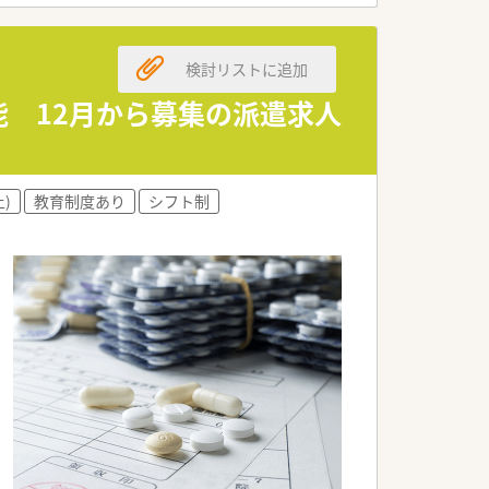
大切にしながら、豊富な求人情報をご提
検討リストに追加
お迎えいたします。
能 12月から募集の派遣求人
ざいます。
などがございます。
)
教育制度あり
シフト制
。
以外）・産前産後休暇・忌引休暇・子の看