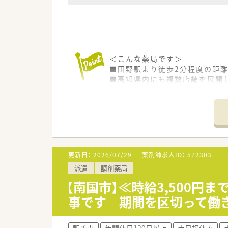
＜こんな薬局です＞
■田野駅より徒歩2分程度の距
■高知県内にも複数店舗を展開
＜業務内容＞
■処方箋による調剤業務、服薬
■近隣のクリニックより処方を
＜メディカルリソースの派遣＞
■弊社は全国に12拠点を展開し
更新日：
2026/07/29
薬剤師求人ID：
572303
供しています。
派遣
調剤薬局
また、今後ご転居された場合で
■充実した福利厚生！
【南国市】≪時給3,500
福利厚生サービス利用可能・ス
事です 期間を区切って働
■研修制度も充実！
e-ラーニング受講無料・ファー
■各種社会保険完備(雇用保険・社
駅チカ
年間休日120日以上
土日祝休み