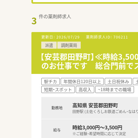
件の薬剤師求人
3
更新日：
2026/07/29
薬剤師求人ID：
706211
派遣
調剤薬局
【安芸郡田野町】≪時給3,
のお仕事です 総合門前で
駅チカ
年間休日120日以上
土日祝休み
短期・スポット
高収入
~18時までの職場
高知県 安芸郡田野町
勤務地
田野駅 (土佐くろしお鉄道ごめん・なはり
時給3,000円～3,500円
給与
※ご経験・希望時間に応じて決定