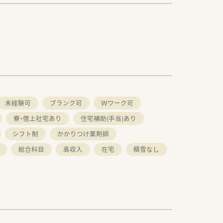
未経験可
ブランク可
Ｗワーク可
寮・借上社宅あり
住宅補助(手当)あり
シフト制
かかりつけ薬剤師
総合科目
高収入
在宅
積雪なし