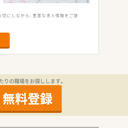
大切にしながら、豊富な求人情報をご提
お迎えいたします。
ざいます。
などがございます。
。
以外）・産前産後休暇・忌引休暇・子の看
たりの職場をお探しします。