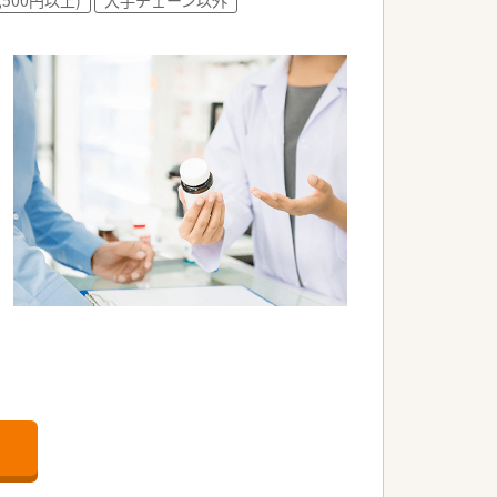
。
以外）・産前産後休暇・忌引休暇・子の看