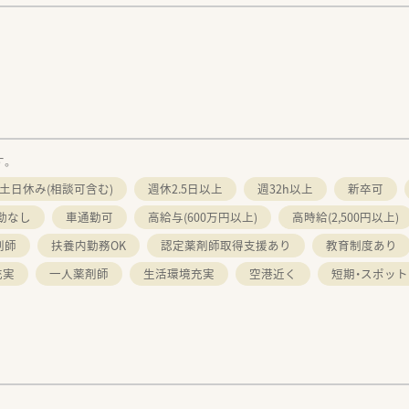
す。
土日休み(相談可含む)
週休2.5日以上
週32h以上
新卒可
勤なし
車通勤可
高給与(600万円以上)
高時給(2,500円以上)
剤師
扶養内勤務OK
認定薬剤師取得支援あり
教育制度あり
充実
一人薬剤師
生活環境充実
空港近く
短期・スポット