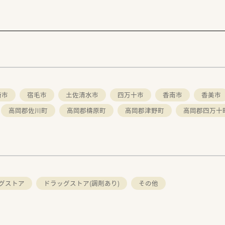
崎市
宿毛市
土佐清水市
四万十市
香南市
香美市
高岡郡佐川町
高岡郡檮原町
高岡郡津野町
高岡郡四万十
グストア
ドラッグストア(調剤あり)
その他