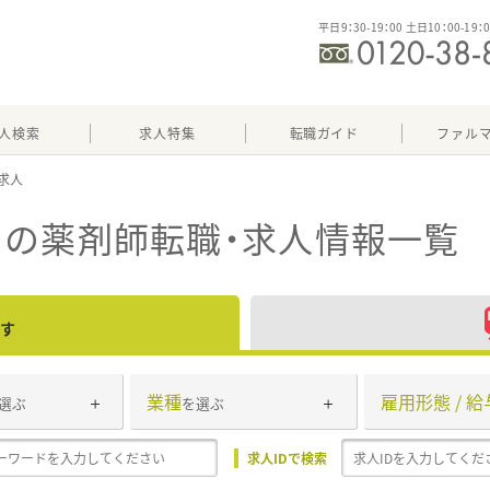
平日9：30-19：00 土日10：00-19：
人検索
求人特集
転職ガイド
ファル
ト
の薬剤師転職・求人情報一覧
す
業種
雇用形態 / 給
選ぶ
を選ぶ
求人IDで検索