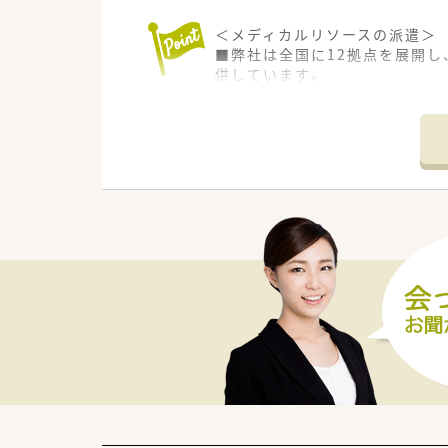
＜メディカルリソースの派遣＞
■弊社は全国に12拠点を展開し
供しています。
また、今後ご転居された場合で
■充実した福利厚生！
福利厚生サービス利用可能・ス
■研修制度も充実！
e-ラーニング受講無料・ファー
■各種社会保険完備(雇用保険・社
■就業日は当社負担にて薬剤師
■有給休暇も取得(6ヶ月以上勤
護休暇・介護休暇が取得可能です
ださい！