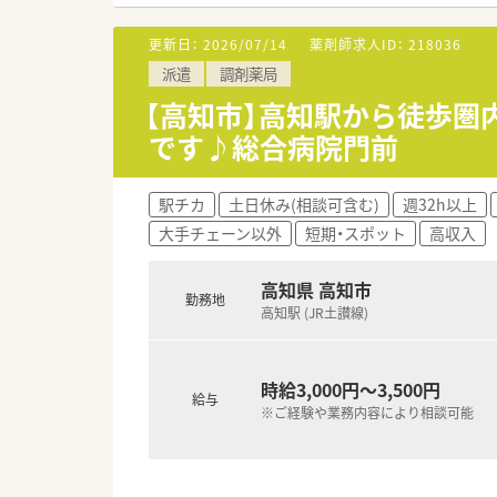
＜メディカルリソースの派遣＞
■弊社は全国に12拠点を展開し
更新日：
2026/07/14
薬剤師求人ID：
218036
供しています。
派遣
調剤薬局
また、今後ご転居された場合で
■充実した福利厚生！
【高知市】高知駅から徒歩圏内
福利厚生サービス利用可能・ス
です♪総合病院門前
■研修制度も充実！
e-ラーニング受講無料・ファー
■各種社会保険完備(雇用保険・社
駅チカ
土日休み(相談可含む)
週32h以上
■就業日は当社負担にて薬剤師
大手チェーン以外
短期・スポット
高収入
■有給休暇も取得(6ヶ月以上勤
護休暇・介護休暇が取得可能です
高知県 高知市
勤務地
★少しでも気になった方はお気
高知駅 (JR土讃線)
時給3,000円～3,500円
給与
※ご経験や業務内容により相談可能