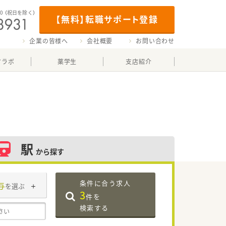
00
（祝日を除く）
【無料】転職サポート登録
企業の皆様へ
会社概要
お問い合わせ
マラボ
薬学生
支店紹介
駅
から探す
条件に合う求人
与
を選ぶ
3
件を
検索する