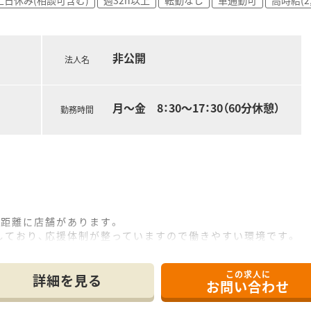
賠償責任保険が適用されますので、安心してご就業いただけます
務)可能です。他にも、夏季休暇・結婚休暇・出産休暇（産休取得者
。
非公開
軽にお問合せください！
法人名
月～金 8：30～17：30（60分休憩）
勤務時間
の距離に店舗があります。
しており、応援体制が整っていますので働きやすい環境です。
この求人に
指導、薬剤情報の提供など
詳細を見る
お問い合わせ
応需しています。