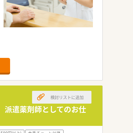
大切にしながら、豊富な求人情報をご提
検討リストに追加
お迎えいたします。
K 派遣薬剤師としてのお仕
ざいます。
などがございます。
,500円以上)
大手チェーン以外