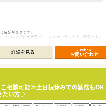
離に店舗があります。
しており、応援体制が整っていますので働きやすい環境です。
この求人に
指導、薬剤情報の提供など
詳細を見る
お問い合わせ
応需しています。
、全国各地の薬局・ドラッグストアなど、派遣先との信頼関係を
も、全国各地のエリア情報に精通したコンサルタントが皆様を
円までご相談可能≫土日祝休みでの勤務もO
ポーツクラブ利用可能・特別休暇制度・慶弔見舞金制度などがご
きたい方♪
マシーセミナーへの参加無料・情報メディア「ファルマラボ」 
会保険：週20時間以上勤務者)
土日休み(相談可含む)
週32h以上
転勤なし
車通勤可
高時給(2