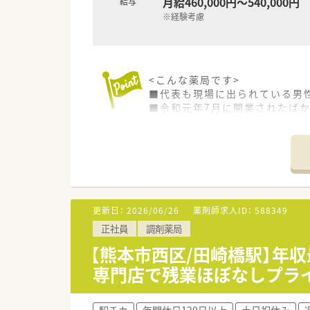
月給460,000円～540,000円
給与
※経験考慮
<こんな薬局です>
■代表も現場に出られている男
■令和元年7月に開業されたば
■熊本県内に2店舗運営しており
■「思いやり」「調和」「心地よさ
更新日：
2026/06/26
薬剤師求人ID：
588349
正社員
調剤薬局
【熊本市西区/田崎橋駅】年収
専門店で残業ほぼなしプラ
駅チカ
年間休日120日以上
土日祝休み