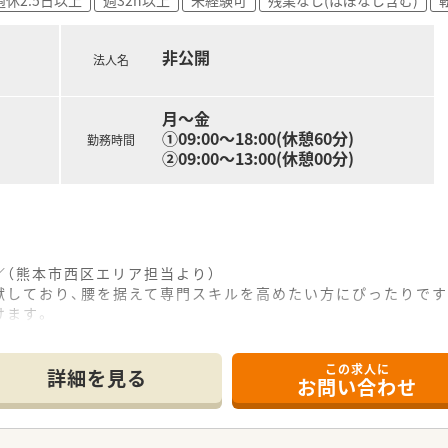
非公開
法人名
月～金
①09:00～18:00(休憩60分)
勤務時間
②09:00～13:00(休憩00分)
（熊本市西区エリア担当より）
献しており、腰を据えて専門スキルを高めたい方にぴったりです
けます。
この求人に
の店舗は、熊本市電Ａ系統の田崎橋駅から徒歩11分ほどの場所
詳細を見る
お問い合わせ
れており、施設を中心に約140名の患者様に対して、きめ細や
400枚程度となっており、一つひとつの業務に対して丁寧に向