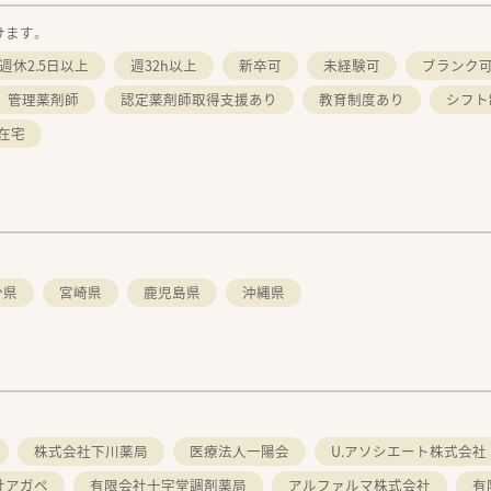
けます。
週休2.5日以上
週32h以上
新卒可
未経験可
ブランク
管理薬剤師
認定薬剤師取得支援あり
教育制度あり
シフト
在宅
分県
宮崎県
鹿児島県
沖縄県
。
株式会社下川薬局
医療法人一陽会
U.アソシエート株式会社
社アガペ
有限会社十字堂調剤薬局
アルファルマ株式会社
有