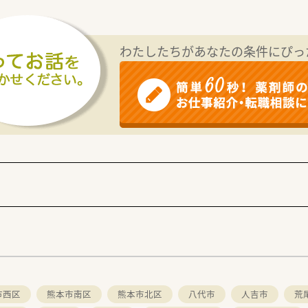
かりの非常に新しく勢いのある会社で、熊本県内において特色の
わたしたちがあなたの条件にぴっ
て現場に立っており、現場の苦労や状況を深く理解しているため
虚さ、忍耐強さの5つを指針に掲げており、スタッフ全員が心地
新の調剤機器の導入や、事務スタッフとの効率的な役割分担など
ており、複雑な処方や疾患に対する知識の共有を行うことで、ス
ことに加え、健康診断などの基本的な福利厚生も完備しており、
市西区
熊本市南区
熊本市北区
八代市
人吉市
荒