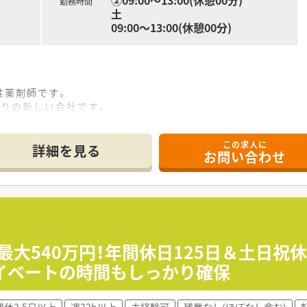
②09:00～13:00(休憩00分)
勤務時間
土
09:00～13:00(休憩00分)
性薬剤師です。
かりの新しい会社です。
ます。
」「謙虚さ」「忍耐強さ」を行動指針にしております。
この求人に
詳細を見る
お問い合わせ
最大540万円！年間休日125日＆土日祝
イベートの時間もしっかり確保
週休2.5日以上
週32h以上
未経験可
残業なし(ほぼなし含む)