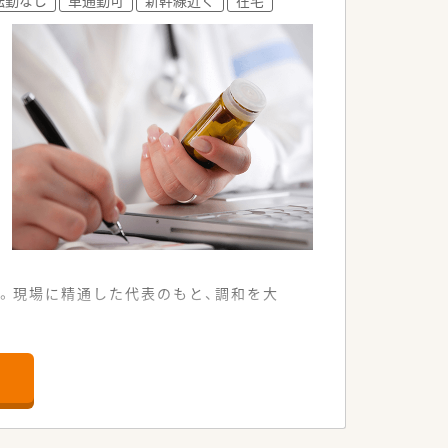
。現場に精通した代表のもと、調和を大
にあり、車通勤も可能な便利な立地です。
かな薬学的管理と指導を行っています。
き合いながら取り組める環境が整っていま