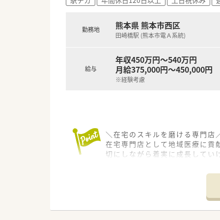
熊本県 熊本市西区
勤務地
田崎橋駅 (熊本市電Ａ系統)
年収450万円～540万円
月給375,000円～450,000円
給与
※経験考慮
＼在宅のスキルを磨ける専門店／
在宅専門店として地域医療に貢
切にしながら着実に成長してい
【店舗情報と応需状況について】
■熊本市西区に位置するこちら
■現在は在宅専門店として運営さ
■処方箋枚数は月に300枚から
す。