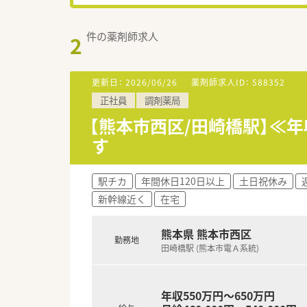
件の薬剤師求人
2
更新日：
2026/06/26
薬剤師求人ID：
588352
正社員
調剤薬局
【熊本市西区/田崎橋駅】≪
す
駅チカ
年間休日120日以上
土日祝休み
新幹線近く
在宅
熊本県 熊本市西区
勤務地
田崎橋駅 (熊本市電Ａ系統)
年収550万円～650万円