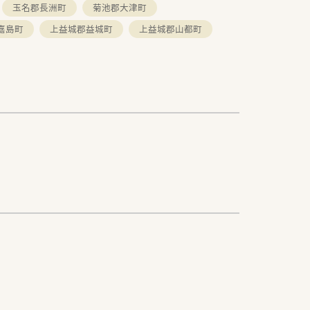
玉名郡長洲町
菊池郡大津町
嘉島町
上益城郡益城町
上益城郡山都町