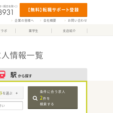
00
（祝日を除く）
【無料】転職サポート登録
企業の皆様へ
会社概要
お問い合わせ
マラボ
薬学生
支店紹介
求人情報一覧
駅
から探す
条件に合う求人
与
を選ぶ
2
件を
検索する