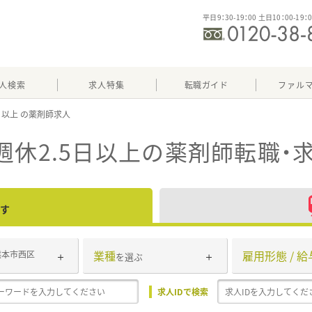
平日9：30-19：00 土日10：00-19：
人検索
求人特集
転職ガイド
ファル
日以上
週休2.5日以上
の薬剤師転職・
す
業種
雇用形態 / 給
熊本市西区
を選ぶ
求人IDで検索