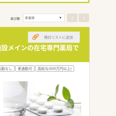
並び順
検討リストに追加
！施設メインの在宅専門薬局で
転勤なし
車通勤可
高給与(600万円以上)