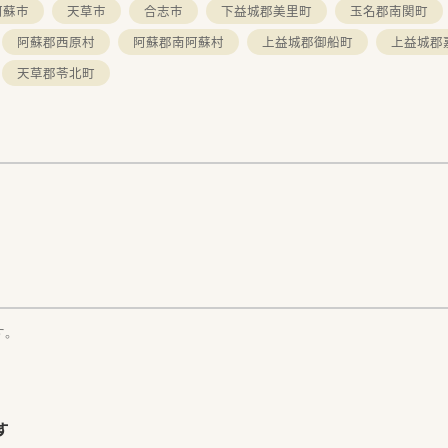
阿蘇市
天草市
合志市
下益城郡美里町
玉名郡南関町
阿蘇郡西原村
阿蘇郡南阿蘇村
上益城郡御船町
上益城郡
天草郡苓北町
す。
す