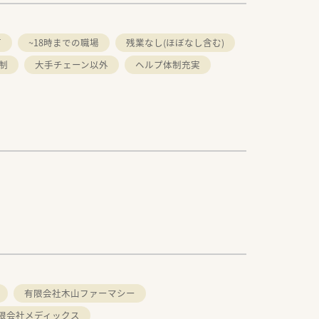
可
~18時までの職場
残業なし(ほぼなし含む)
制
大手チェーン以外
ヘルプ体制充実
有限会社木山ファーマシー
限会社メディックス