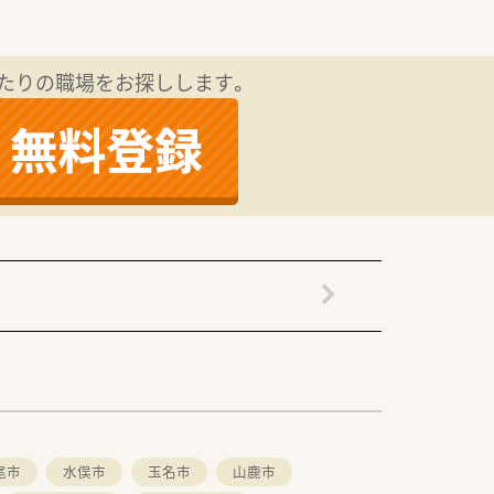
異なる2店舗を安定して運営していま
たりの職場をお探しします。
、意思疎通がスムーズで相談しやすい環
よく働ける組織づくりに注力していま
、在宅業務の負担軽減に日々取り組んで
タッフ全体のスキルアップを図っていま
従業員の健康と生活を支える体制があり
尾市
水俣市
玉名市
山鹿市