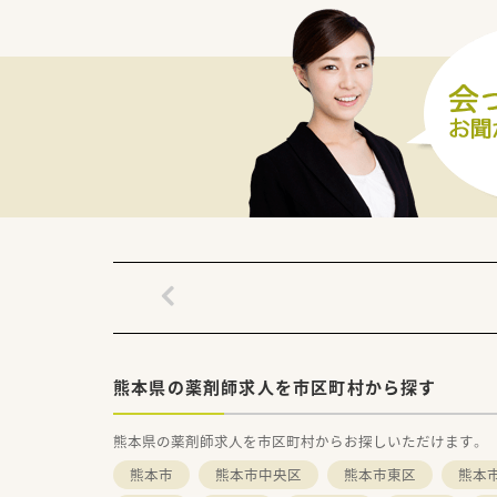
【法人特徴について】
■令和元年7月に設立されたば
す。
■代表自身が現役の薬剤師とし
境です。
■思いやり、調和、心地よさ、謙
す。
【こんな取り組みをしています】
■在宅特化型の薬局として、最
います。
■定期的な社内勉強会を実施し
す。
■産休や育休の取得実績がある
ます。
熊本県の薬剤師求人を市区町村から探す
熊本県の薬剤師求人を市区町村からお探しいただけます。
熊本市
熊本市中央区
熊本市東区
熊本