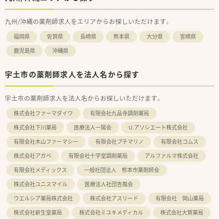
九州/沖縄の薬剤師求人をエリアからお探しいただけます。
福岡県
佐賀県
長崎県
熊本県
大分県
宮崎県
鹿児島県
沖縄県
宇土市の薬剤師求人を法人名から探す
宇土市の薬剤師求人を法人名からお探しいただけます。
株式会社ファーマダイワ
有限会社九品寺調剤薬局
株式会社下川薬局
医療法人一陽会
U.アソシエート株式会社
有限会社木山ファーマシー
有限会社プチマリノ
有限会社コムス
株式会社アガペ
有限会社十字堂調剤薬局
アルファルマ株式会社
有限会社メディックス
一般社団法人 熊本市薬剤師会
株式会社ユニスマイル
医療法人社団杏風会
ウエルシア薬局株式会社
株式会社アスリード
有限会社 岡山薬局
株式会社新生堂薬局
株式会社ミユキメディカル
株式会社大賀薬局