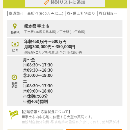
検討リストに追加
車通勤可
高給与(600万円以上)
寮・借上社宅あり
教育制度あり
シ
熊本県 宇土市
宇土駅 (JR鹿児島本線)／宇土駅 (JR三角線)
勤務地
年収450万円～600万円
月給300,000円～350,000円
給与
※経験・エリアを考慮、新卒：年収420万円
月～金
①08:30～17:30
②09:30～18:30
③10:00～19:00
土
勤務
①08:30～17:30
時間
②09:00～18:00
※休憩は60分
※週40時間制
【店舗情報と応需状況について】
■宇土市内中心地に位置する大型の薬局です。
■錠剤自動分包機・監査機等の設備も充実しており、薬剤師が対
人業務に集中できる環境が整っています。