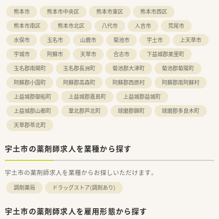
管理コストを最適化しています。
熊本市
熊本市中央区
熊本市東区
熊本市西区
■クリーンベンチを完備している店舗もあり、中心静脈栄養輸液
などの無菌製剤調剤も扱います。
熊本市南区
熊本市北区
八代市
人吉市
荒尾市
水俣市
玉名市
山鹿市
菊池市
宇土市
上天草市
宇城市
阿蘇市
天草市
合志市
下益城郡美里町
玉名郡南関町
玉名郡長洲町
菊池郡大津町
菊池郡菊陽町
阿蘇郡小国町
阿蘇郡高森町
阿蘇郡西原村
阿蘇郡南阿蘇村
上益城郡御船町
上益城郡嘉島町
上益城郡益城町
上益城郡山都町
葦北郡芦北町
球磨郡錦町
球磨郡多良木町
天草郡苓北町
宇土市の薬剤師求人を業種から探す
宇土市の薬剤師求人を業種からお探しいただけます。
調剤薬局
ドラッグストア(調剤あり)
宇土市の薬剤師求人を雇用形態から探す