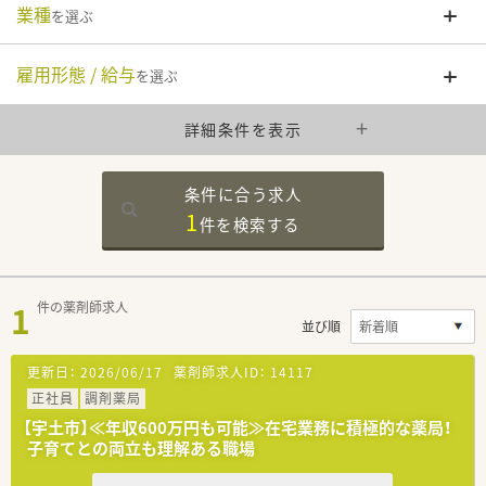
業種
を選ぶ
雇用形態 / 給与
を選ぶ
詳細条件を表示
条件に合う求人
1
件を
検索する
1
件の薬剤師求人
並び順
更新日：
2026/06/17
薬剤師求人ID：
14117
正社員
調剤薬局
【宇土市】≪年収600万円も可能≫在宅業務に積極的な薬局！
子育てとの両立も理解ある職場