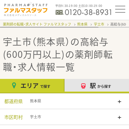
平日9：30-19：00 土日10：00-19：00
薬剤師の転職・求人サイト ファルマスタッフ
熊本県
宇土市
高給与(60
宇土市（熊本県）の高給与
(600万円以上)
の薬剤師転
職・求人情報一覧
エリア
駅
で探す
から探す
都道府県
熊本県
市区町村
宇土市