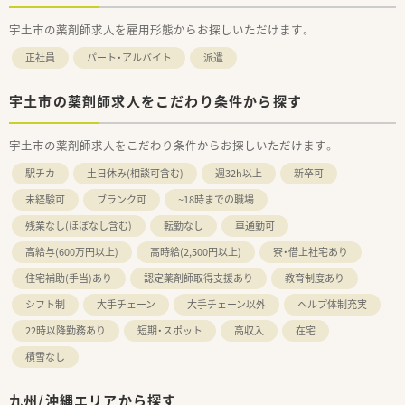
宇土市の薬剤師求人を雇用形態からお探しいただけます。
正社員
パート・アルバイト
派遣
宇土市の薬剤師求人をこだわり条件から探す
宇土市の薬剤師求人をこだわり条件からお探しいただけます。
駅チカ
土日休み(相談可含む)
週32h以上
新卒可
未経験可
ブランク可
~18時までの職場
残業なし(ほぼなし含む)
転勤なし
車通勤可
高給与(600万円以上)
高時給(2,500円以上)
寮・借上社宅あり
住宅補助(手当)あり
認定薬剤師取得支援あり
教育制度あり
シフト制
大手チェーン
大手チェーン以外
ヘルプ体制充実
22時以降勤務あり
短期・スポット
高収入
在宅
積雪なし
九州/沖縄エリアから探す