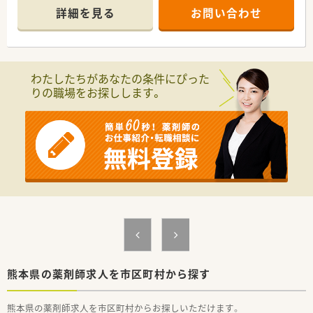
■未経験の方も相談可能です。内科・呼吸器科・循環器科・消化器
詳細を見る
お問い合わせ
科とスキルアップできる環境です。
【募集背景と求める人物像について】
■今後の事業拡大と地域医療への貢献体制をさらに強化してい
くための増員募集です。
わたしたちがあなたの条件にぴった
■周囲のスタッフと協力しながら、前向きに新しい知識や業務へ
りの職場をお探しします。
挑戦できる方を求めています。
■多様なキャリア形成に意欲があり、将来的には組織の中核を担
っていただける人材を歓迎します。
【企業情報】
■熊本県下に約30店（FC含）舗展開しているチェーングループ薬
局です。
■東邦ホールディングス傘下の企業で、共創未来グループに属し
ており基盤が安定しております。
■「在宅事業」に関して本部前に事務所を構えており、ケアマネ
ージャーの方たちと協力しながら事業拡大を図っています。
■「クリーンベンチ」を完備している店舗もあり、中心静脈栄養
輸液などの注射剤調剤や各種無菌製剤を取り扱っています。
【こんな取り組みをしています】
熊本県の薬剤師求人を市区町村から探す
■地域の大学と共同でオリジナル化粧品を研究し、希望者は商品
企画の段階から関与できます。
熊本県の薬剤師求人を市区町村からお探しいただけます。
■本部に医薬品の備蓄配送センター機能を持たせ、各店舗の在庫