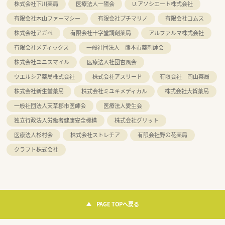
株式会社下川薬局
医療法人一陽会
U.アソシエート株式会社
有限会社木山ファーマシー
有限会社プチマリノ
有限会社コムス
株式会社アガペ
有限会社十字堂調剤薬局
アルファルマ株式会社
有限会社メディックス
一般社団法人 熊本市薬剤師会
株式会社ユニスマイル
医療法人社団杏風会
ウエルシア薬局株式会社
株式会社アスリード
有限会社 岡山薬局
株式会社新生堂薬局
株式会社ミユキメディカル
株式会社大賀薬局
一般社団法人天草郡市医師会
医療法人愛生会
独立行政法人労働者健康安全機構
株式会社グリット
医療法人杉村会
株式会社ストレチア
有限会社野の花薬局
クラフト株式会社
PAGE TOPへ戻る