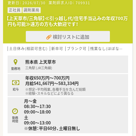
更新日：
2026/07/30
薬剤師求人ID：
709931
■現在、常勤薬剤師2名と契約社員薬剤師2名の合計4名体制で
日々の業務に対応しています。
正社員
調剤薬局
【上天草市/三角駅】≪引っ越し代/住宅手当込みの年収700万
【法人特徴について】
円も可能≫遠方の方も大歓迎です！
■創業100年以上の歴史を持つ大手の医薬品商社が運営母体と
なっているため安定した経営基盤を誇ります。
検討リストに追加
■現在は複数の店舗を経営しており今後もさらなる店舗展開を
予定している成長著しい薬局グループです。
■社員一人ひとりの働きやすさを最優先に考慮しながらこれか
土日休み(相談可含む)
新卒可
ブランク可
残業なし(ほぼなし含む)
らの発展を目指している安心の企業です。
熊本県 上天草市
【こんな取り組みをしています】
三角駅 (JR三角線)
勤務地
■地域の方々の健康を支えるため個人宅への在宅訪問を複数件
担当するなど在宅医療に力を入れています。
年収650万円～700万円
■母体である大手の医薬品商社が開発したオリジナル製品の紹
月給541,667円～583,334円
介や店頭でのOTC販売を積極的に行っています。
給与
※想定・平均残業、各種手当を含んだ総額
■スタッフの知識向上を目的とした勉強会を定期的に開催して
※経験・スキルなどにより異なる
おり日々の業務に活かせる体制を整えています。
月～金
08:30～17:30
09:00～18:00
土
勤務
時間
09:00～13:00
※休憩：平日60分、土曜日無し