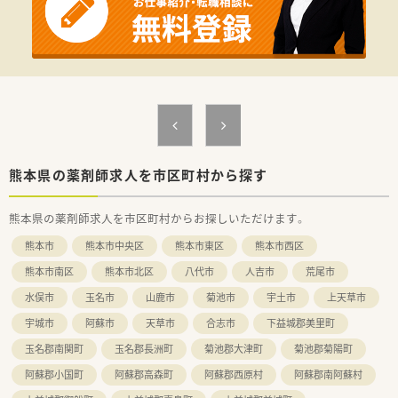
【勤務実態について】
■開局時間は平日の9時から18時までと、土曜日の9時から13時
までとなっており、残業はほぼありません。
■希望休の取得に関しては非常に柔軟な対応がなされており、プ
ライベートとの両立もしやすい環境です。
■週30時間以上の勤務となる場合には社会保険への加入が可能
で、ライフスタイルに合わせられます。
熊本県の薬剤師求人を市区町村から探す
熊本県の薬剤師求人を市区町村からお探しいただけます。
熊本市
熊本市中央区
熊本市東区
熊本市西区
熊本市南区
熊本市北区
八代市
人吉市
荒尾市
水俣市
玉名市
山鹿市
菊池市
宇土市
上天草市
宇城市
阿蘇市
天草市
合志市
下益城郡美里町
玉名郡南関町
玉名郡長洲町
菊池郡大津町
菊池郡菊陽町
阿蘇郡小国町
阿蘇郡高森町
阿蘇郡西原村
阿蘇郡南阿蘇村