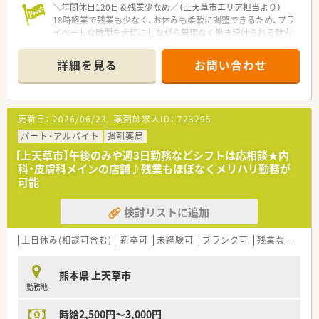
＼年間休日120日＆残業少なめ／（上天草市エリア担当より）
18時終業で残業も少なく、お休みも柔軟に調整できるため、プラ
イベートな時間を大切にしながら無理なく働き続けられる魅力
的な職場環境です！
詳細を見る
お問い合わせ
【店舗情報と応需状況について】
■店舗は三角駅から車で12分の距離にあり、近隣の医療機関よ
り主に皮膚科と内科の処方箋を応需しております。
■1日あたりの処方箋応需枚数は約120枚となっており、地域の
更新日：
2026/06/23
薬剤師求人ID：
723295
方々に寄り添った調剤サービスを提供しています。
■人員体制は常勤薬剤師2名と契約社員薬剤師2名の合計4名体
パート・アルバイト
調剤薬局
制で、協力しながら日々の業務に対応しています。
【上天草市】午後のみや週3日勤務などシフトは応相談★内
科・皮膚科メインの店舗♪残業もほぼなくメリハリ勤務が
【法人特徴について】
可能
■創業100年を超える歴史ある大企業が運営母体となっており、
非常に安定した経営基盤を備えている法人です。
検討リストに追加
■熊本県や福岡県を中心に計8店舗を展開するグループ薬局であ
り、今後もさらなる店舗展開を予定しております。
■従業員の働きやすさを第一に考慮しながら成長を続けており、
土日休み(相談可含む)
新卒可
未経験可
ブランク可
残業なし(ほぼなし含む)
かかりつけ薬局や在宅業務にも注力しています。
熊本県 上天草市
【こんな取り組みをしています】
勤務地
■地域密着型の薬局としてかかりつけ薬剤師の育成に注力して
おり、患者様一人ひとりに合わせた服薬支援を行っています。
時給2,500円～3,000円
■個人宅への在宅調剤訪問を積極的に実施しており、地域の在宅