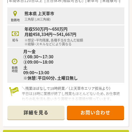
年間休日120日以上
土日休み(相談可含む)
新卒可
未経験可
ブラ
熊本県 上天草市
三角駅 (JR三角線)
勤務地
年収550万円～650万円
月給458,334円～541,667円
給与
※想定・平均残業、各種手当を含んだ総額
※経験・スキルなどにより異なる
月～金
①08:30～17:30
②09:00～18:00
土
勤務
時間
09:00～13:00
※休憩：平日60分、土曜日無し
＼残業ほぼなしで18時終業／（上天草市エリア担当より）
平日は18時に業務が終了し残業もほとんどないため、お仕事終
わりの私生活も思いきり満喫できる環境が整っています。
【店舗情報と応需状況について】
詳細を見る
お問い合わせ
■熊本県上天草市に位置し、1994年の設立以来、地域に根差した
医療を提供しています。
■近隣の医療機関から、主に皮膚科と内科の処方箋を1日に約
120枚応需している薬局です。