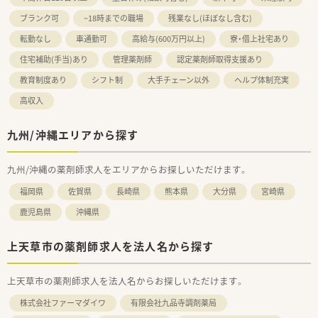
ブランク可
~18時までの職場
残業なし(ほぼなし含む)
転勤なし
車通勤可
高給与(600万円以上)
寮・借上社宅あり
住宅補助(手当)あり
管理薬剤師
認定薬剤師取得支援あり
教育制度あり
シフト制
大手チェーン以外
ヘルプ体制充実
高収入
九州/沖縄エリアから探す
九州/沖縄の薬剤師求人をエリアからお探しいただけます。
福岡県
佐賀県
長崎県
熊本県
大分県
宮崎県
鹿児島県
沖縄県
上天草市の薬剤師求人を法人名から探す
上天草市の薬剤師求人を法人名からお探しいただけます。
株式会社ファーマダイワ
有限会社九品寺調剤薬局