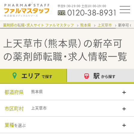
平日9：30-19：00 土日10：00-19：00
薬剤師の転職・求人サイト ファルマスタッフ
熊本県
上天草市
新卒可
上天草市（熊本県）の新卒可
の薬剤師転職・求人情報一覧
エリア
駅
で探す
から探す
都道府県
熊本県
市区町村
上天草市
業種
を選ぶ