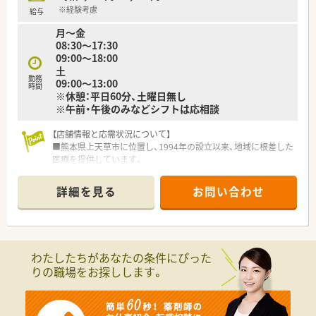
医療を支える体制整備を進めております。
※経験考慮
給与
■親会社由来のプライベートブランド商品の取り扱いを強化し、
月～金
患者様の健康維持に貢献する取り組みを実施しています。
08:30～17:30
09:00～18:00
土
勤務
09:00～13:00
時間
※休憩：平日60分、土曜日無し
※午前・午後のみなどシフトは応相談
【店舗情報と応需状況について】
■熊本県上天草市に位置し、1994年の設立以来、地域に根差した
医療を提供しています。
■近隣の医療機関から、主に皮膚科と内科の処方箋を1日に約
120枚応需している薬局です。
詳細を見る
お問い合わせ
■現在、常勤薬剤師2名と契約社員薬剤師2名の合計4名体制で
日々の業務に対応しています。
【法人特徴について】
■創業100年以上の歴史を持つ大手医薬品会社を母体としてお
わたしたちがあなたの条件にぴった
り、非常に安定した経営基盤が強みです。
りの職場をお探しします。
■熊本県や福岡県を中心に計8店舗のグループ薬局を経営してお
り、今後もさらなる店舗展開を予定しています。
■地域に根さしたかかりつけ薬局として、在宅業務や医薬品の販
売などにも積極的に取り組んでいます。