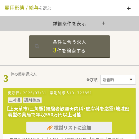
雇用形態 / 給与
を選ぶ
詳細条件を表示
条件に合う求人
3
件を
検索する
3
件の薬剤師求人
並び順
更新日：
2026/07/31
薬剤師求人ID：
723851
正社員
調剤薬局
【上天草市/三角駅】経験者歓迎★内科・皮膚科を応需/地域密
着型の薬局で年収550万円以上可能
検討リストに追加