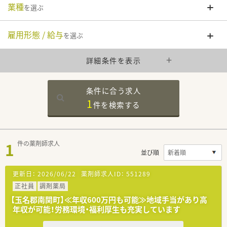
業種
を選ぶ
雇用形態 / 給与
を選ぶ
詳細条件を表示
条件に合う求人
1
件を
検索する
1
件の薬剤師求人
並び順
更新日：
2026/06/22
薬剤師求人ID：
551289
正社員
調剤薬局
【玉名郡南関町】≪年収600万円も可能≫地域手当があり高
年収が可能！労務環境・福利厚生も充実しています