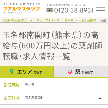
平日9：30-19：00 土日10：00-19：00
薬剤師の転職・求人サイト ファルマスタッフ
熊本県
玉名郡南関町
高給
玉名郡南関町（熊本県）の高
給与(600万円以上)
の薬剤師
転職・求人情報一覧
エリア
駅
で探す
から探す
都道府県
熊本県
市区町村
玉名郡南関町