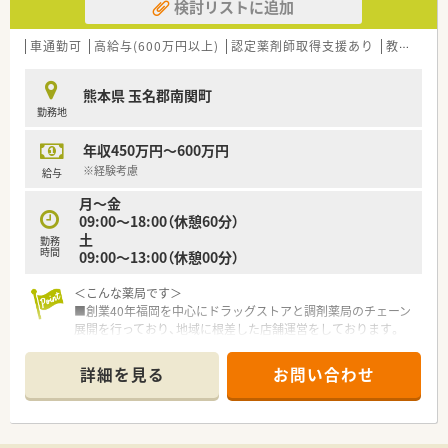
検討リストに追加
車通勤可
高給与(600万円以上)
認定薬剤師取得支援あり
教育制度あり
熊本県 玉名郡南関町
勤務地
年収450万円～600万円
※経験考慮
給与
月～金
09:00～18:00（休憩60分）
土
勤務
時間
09:00～13:00（休憩00分）
＜こんな薬局です＞
■創業40年福岡を中心にドラッグストアと調剤薬局のチェーン
展開を行っており、地域に根差した店舗運営をしております。
■自社にてかかりつけネットワークの構築や健康セミナー、スポ
ーツイベントの協賛や実施を通じて地域医療サポートに取り組
詳細を見る
お問い合わせ
んでおります。
■調剤ロボット等、最新の調剤機器を導入し調剤・監査業務を効
率化することで薬剤師の対人業務を強化しております。
■ドラッグ部門と調剤部門は分かれておりますのでOTCの知識