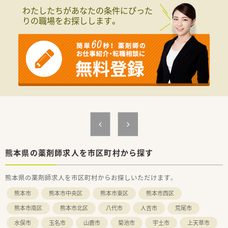
を身に着けながらもしっかりと分業ができております。
わたしたちがあなたの条件にぴった
りの職場をお探しします。
＜ワークライフ・バランスを推進＞
■社員の健康増進に取り組み、残業時間も毎年改善傾向で平均8
時間/月！ホワイト500にも認定されています！
■産育休からの復帰率97.2％と女性も長く働くことができる企
業です。
■離職率7.4％と新卒からの定着率も高く「働きやすい」と定評の
ある企業です。
■年間休日110日。今後、毎年年間休日数を増やして行く予定で
す！
＜薬局としての取り組みについて＞
■会社内の勉強会も充実しており新人研修・中堅研修・管理者研
修の他、専門別研修として薬局経営学、労務管理なども学べま
す。
中途社員に関しては必要に応じて新人研修を受ける事が出来る
熊本県の薬剤師求人を市区町村から探す
ので未経験の方でも安心できます。
■店舗売上に影響されない個人評価制度を導入。個人の取り組
熊本県の薬剤師求人を市区町村からお探しいただけます。
みや努力が正当に評価される為やりがいがあります。
■時間外でも処方箋・OTCの受け取りが可能な“最新のAIロボッ
熊本市
熊本市中央区
熊本市東区
熊本市西区
ト導入の最先端調剤薬局”の開局など、
最先端技術を導入した取り組みを積極的に行っております。
熊本市南区
熊本市北区
八代市
人吉市
荒尾市
水俣市
玉名市
山鹿市
菊池市
宇土市
上天草市