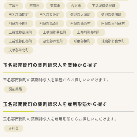
宇城市
阿蘇市
天草市
合志市
下益城郡美里町
玉名郡南関町
玉名郡長洲町
菊池郡大津町
菊池郡菊陽町
阿蘇郡小国町
阿蘇郡高森町
阿蘇郡西原村
阿蘇郡南阿蘇村
上益城郡御船町
上益城郡嘉島町
上益城郡益城町
上益城郡山都町
葦北郡芦北町
球磨郡錦町
球磨郡多良木町
天草郡苓北町
玉名郡南関町の薬剤師求人を業種から探す
玉名郡南関町の薬剤師求人を業種からお探しいただけます。
調剤薬局
玉名郡南関町の薬剤師求人を雇用形態から探す
玉名郡南関町の薬剤師求人を雇用形態からお探しいただけます。
正社員