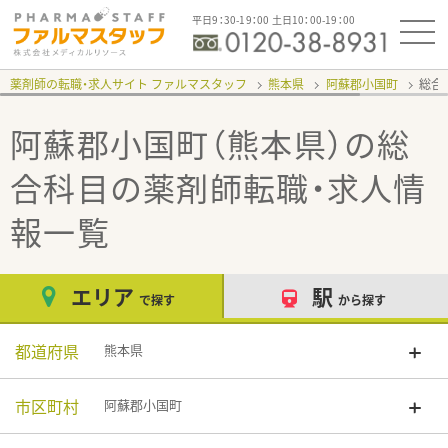
平日9：30-19：00 土日10：00-19：00
薬剤師の転職・求人サイト ファルマスタッフ
熊本県
阿蘇郡小国町
総合
阿蘇郡小国町（熊本県）の総
合科目
の薬剤師転職・求人情
報一覧
エリア
駅
で探す
から探す
都道府県
熊本県
市区町村
阿蘇郡小国町