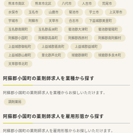
熊本市南区
熊本市北区
八代市
人吉市
荒尾市
水俣市
玉名市
山鹿市
菊池市
宇土市
上天草市
宇城市
阿蘇市
天草市
合志市
下益城郡美里町
玉名郡南関町
玉名郡長洲町
菊池郡大津町
菊池郡菊陽町
阿蘇郡小国町
阿蘇郡高森町
阿蘇郡西原村
阿蘇郡南阿蘇村
上益城郡御船町
上益城郡嘉島町
上益城郡益城町
上益城郡山都町
葦北郡芦北町
球磨郡錦町
球磨郡多良木町
天草郡苓北町
阿蘇郡小国町の薬剤師求人を業種から探す
阿蘇郡小国町の薬剤師求人を業種からお探しいただけます。
調剤薬局
阿蘇郡小国町の薬剤師求人を雇用形態から探す
阿蘇郡小国町の薬剤師求人を雇用形態からお探しいただけます。