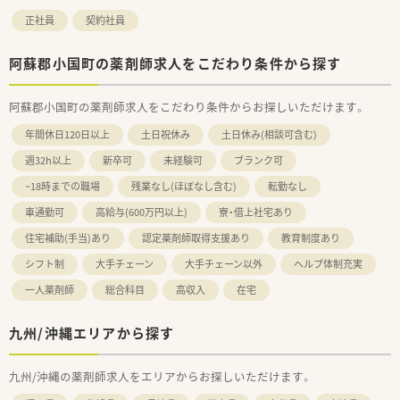
正社員
契約社員
阿蘇郡小国町の薬剤師求人をこだわり条件から探す
阿蘇郡小国町の薬剤師求人をこだわり条件からお探しいただけます。
年間休日120日以上
土日祝休み
土日休み(相談可含む)
週32h以上
新卒可
未経験可
ブランク可
~18時までの職場
残業なし(ほぼなし含む)
転勤なし
車通勤可
高給与(600万円以上)
寮・借上社宅あり
住宅補助(手当)あり
認定薬剤師取得支援あり
教育制度あり
シフト制
大手チェーン
大手チェーン以外
ヘルプ体制充実
一人薬剤師
総合科目
高収入
在宅
九州/沖縄エリアから探す
九州/沖縄の薬剤師求人をエリアからお探しいただけます。