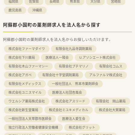
福岡県
佐賀県
長崎県
熊本県
大分県
宮崎県
鹿児島県
沖縄県
阿蘇郡小国町の薬剤師求人を法人名から探す
阿蘇郡小国町の薬剤師求人を法人名からお探しいただけます。
株式会社ファーマダイワ
有限会社九品寺調剤薬局
株式会社下川薬局
医療法人一陽会
U.アソシエート株式会社
有限会社木山ファーマシー
有限会社プチマリノ
有限会社コムス
株式会社アガペ
有限会社十字堂調剤薬局
アルファルマ株式会社
有限会社メディックス
一般社団法人 熊本市薬剤師会
株式会社ユニスマイル
医療法人社団杏風会
ウエルシア薬局株式会社
株式会社アスリード
有限会社 岡山薬局
株式会社新生堂薬局
株式会社ミユキメディカル
株式会社大賀薬局
一般社団法人天草郡市医師会
医療法人愛生会
独立行政法人労働者健康安全機構
株式会社グリット