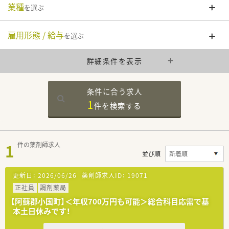
業種
を選ぶ
雇用形態 / 給与
を選ぶ
詳細条件を表示
条件に合う求人
1
件を
検索する
1
件の薬剤師求人
並び順
更新日：
2026/06/26
薬剤師求人ID：
19071
正社員
調剤薬局
【阿蘇郡小国町】＜年収700万円も可能＞総合科目応需で基
本土日休みです！