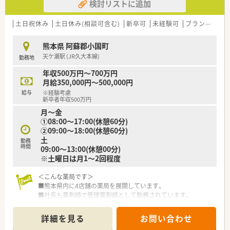
検討リストに追加
土日祝休み
土日休み(相談可含む)
新卒可
未経験可
ブランク可
熊本県 阿蘇郡小国町
天ケ瀬駅 (JR久大本線)
勤務地
年収500万円～700万円
月給350,000円～500,000円
給与
※経験考慮
新卒者年収500万円
月～金
①08:00～17:00(休憩60分)
②09:00～18:00(休憩60分)
土
勤務
時間
09:00～13:00(休憩00分)
※土曜日は月1～2回程度
＜こんな薬局です＞
■熊本県内に4店舗の薬局を展開しています。
■社長も薬剤師で管理薬剤師として勤務されています。
■現場の意見を大切にされる風通しの良い薬局です。
詳細を見る
お問い合わせ
＜こんな店舗です＞