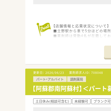
【店舗情報と応需状況について】
■立野駅から車で5分ほどの場所
■薬剤師は常勤4名が在籍して
■内科や消化器科に加えて泌尿
【募集背景と求める人物像につい
■調剤業務の質をさらに高める
■周囲とのコミュニケーション
■ブランクがある方や未経験の
更新日：
2026/06/23
薬剤師求人ID：
708048
【法人特徴について】
パート・アルバイト
調剤薬局
■熊本県内に11店舗を展開す
■熊本大学大学院の博士課程実
【阿蘇郡南阿蘇村】＜パート
■在宅医療や生薬調剤にも注力
【求人情報について】
土日休み(相談可含む)
未経験可
ブランク可
■時給は2,000円からのスタ
■ライフスタイルに合わせてシ