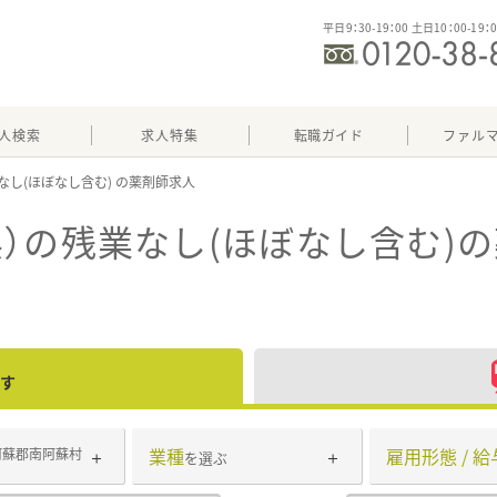
平日9：30-19：00 土日10：00-19：
人検索
求人特集
転職ガイド
ファル
なし(ほぼなし含む)
）の残業なし(ほぼなし含む)
の
す
業種
雇用形態 / 給
阿蘇郡南阿蘇村
を選ぶ