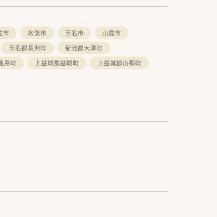
尾市
水俣市
玉名市
山鹿市
玉名郡長洲町
菊池郡大津町
嘉島町
上益城郡益城町
上益城郡山都町