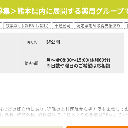
ており、熊本大学大学院の博士課程実習施設にも認定されている
募集＞熊本県内に展開する薬局グループ
設や個人宅を訪問するほか、クリーンルームを用いた無菌調剤も
、学術的な視点と臨床現場の融合を重視する先進的な薬局グルー
残業なし(ほぼなし含む)
車通勤可
認定薬剤師取得支援あり
相談しやすく、同じ小学校にお子様が通う事務スタッフが在籍す
非公開
い患者様が多く、地域に根差した環境の中でゆとりを持って患者
法人名
ツなどの社内サークル活動が盛んで、店舗の垣根を越えたスタッ
月～金08:30～15:00(休憩60分)
勤務時間
※日数や曜日のご希望は応相談
0分ほどの好立地にあり、近隣の上村医院から処方箋を応需して
、外科、整形外科、消化器科で、1日あたりの枚数は20枚から2
ッフが在籍しており、少人数のアットホームな雰囲気の中で落ち