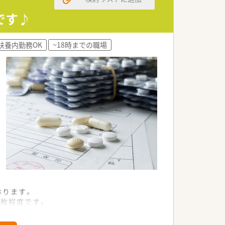
信頼の法人です。
です♪
実施しています。
プだと言えます。
扶養内勤務OK
~18時までの職場
るなど、非常に家庭的な雰囲気です。
様一人ひとりに向き合えます。
フ同士の交流も活発に行われています。
おります。
5枚程度です。
着いて勤務できます。