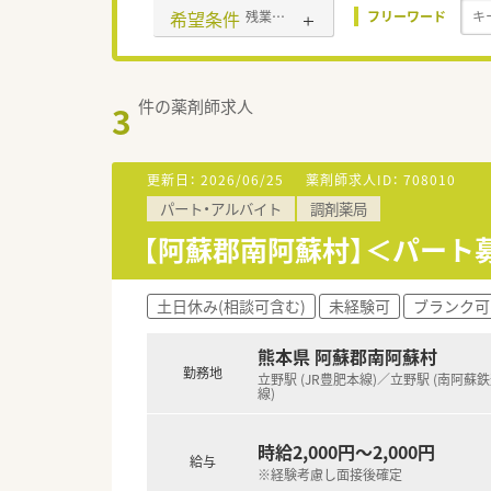
希望条件
残業なし(ほぼなし含む)
フリーワード
件の薬剤師求人
3
更新日：
2026/06/25
薬剤師求人ID：
708010
パート・アルバイト
調剤薬局
【阿蘇郡南阿蘇村】＜パート
土日休み(相談可含む)
未経験可
ブランク可
熊本県 阿蘇郡南阿蘇村
勤務地
立野駅 (JR豊肥本線)／立野駅 (南阿蘇
線)
時給2,000円～2,000円
給与
※経験考慮し面接後確定