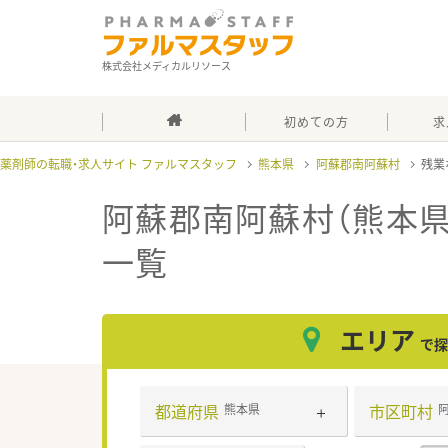
株式会社メディカルリソース
初めての方
求
薬剤師の転職・求人サイト ファルマスタッフ
熊本県
阿蘇郡南阿蘇村
残業
阿蘇郡南阿蘇村（熊本県
一覧
エリア
で探
都道府県
市区町村
熊本県