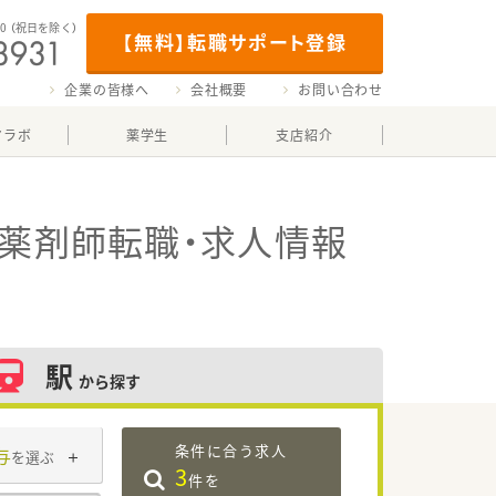
00
（祝日を除く）
【無料】転職サポート登録
企業の皆様へ
会社概要
お問い合わせ
マラボ
薬学生
支店紹介
薬剤師転職・求人情報
駅
から探す
条件に合う求人
与
を選ぶ
3
件を