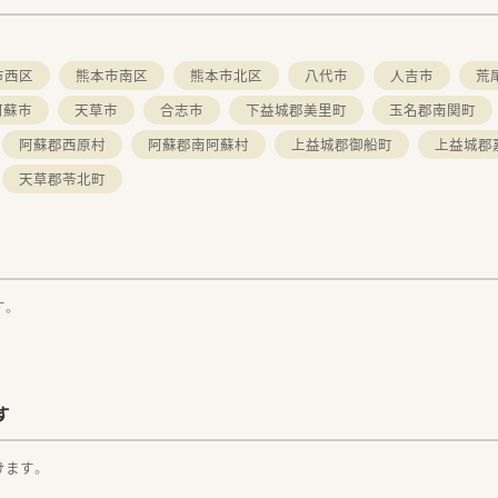
市西区
熊本市南区
熊本市北区
八代市
人吉市
荒
阿蘇市
天草市
合志市
下益城郡美里町
玉名郡南関町
阿蘇郡西原村
阿蘇郡南阿蘇村
上益城郡御船町
上益城郡
天草郡苓北町
す。
す
けます。