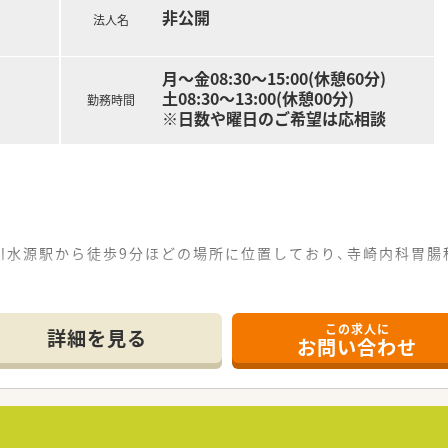
非公開
実績が豊富にあるため、ライフステージの変化に関わらず長く安
法人名
月～金08:30～15:00(休憩60分)
土08:30～13:00(休憩00分)
勤務時間
※日数や曜日のご希望は応相談
川水源駅から徒歩9分ほどの場所に位置しており、寺崎内科胃腸
科や耳鼻科、泌尿器科など幅広く応需し、1日の処方箋枚数は平
短勤務1名）と事務員3名の体制で、さらなるサービス向上のた
この求人に
詳細を見る
お問い合わせ
て】
医療への貢献を目指すための増員募集であり、意欲的な方を急募
思いやりの心を持って誠実に服薬指導へ取り組んでいただける方
お持ちの方であっても、学び直したいという前向きな姿勢があれ