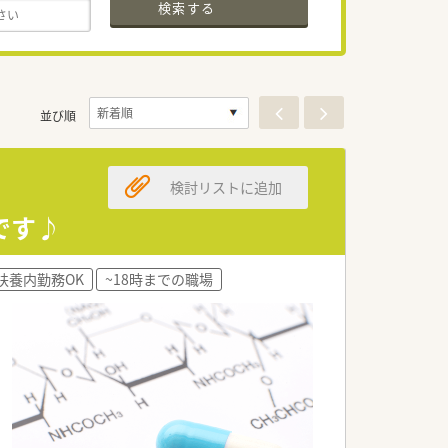
検索する
並び順
検討リストに追加
です♪
扶養内勤務OK
~18時までの職場