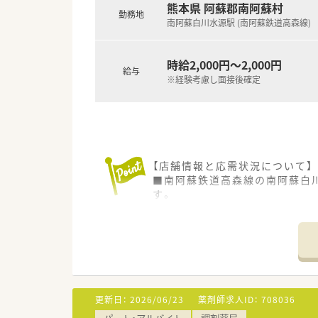
熊本県 阿蘇郡南阿蘇村
■産休や育休、介護休業の取得
勤務地
南阿蘇白川水源駅 (南阿蘇鉄道高森線)
時給2,000円～2,000円
給与
※経験考慮し面接後確定
【店舗情報と応需状況について】
■南阿蘇鉄道高森線の南阿蘇白
す。
■消化器科や内科を中心に整形外
■現在は常勤薬剤師2名（うち時
【募集背景と求める人物像につい
■さらなるサービス向上と地域
■患者様との対話を大切にし、
■調剤未経験の方やブランクを
更新日：
2026/06/23
薬剤師求人ID：
708036
パート・アルバイト
調剤薬局