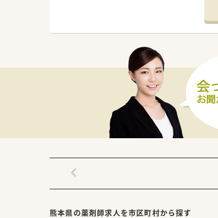
【募集背景と求める人物像につい
■地域に密着した医療提供をさ
■患者様一人ひとりと丁寧に向
■未経験やブランクのある方で
【法人特徴について】
■熊本県内に11店舗を展開す
■熊本大学大学院の博士課程実
■在宅医療に特化した取り組み
熊本県の薬剤師求人を市区町村から探す