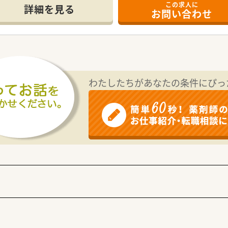
この求人に
て】
詳細を見る
お問い合わせ
らに充実させるための増員募集であり、即戦力となる方を急募し
き合い、思いやりのあるコミュニケーションを大切にできる方を
も、これから知識を深めたいという前向きな意欲がある方は大歓
る薬局グループに属しており、安定した経営基盤と教育体制が大
習施設として認定されており、臨床と学術の両面で高い専門性を
わたしたちがあなたの条件にぴっ
を行っており、施設や個人宅の患者様に対して手厚いサポートを