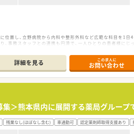
に位置し、立野病院から内科や整形外科など広範な科目を1日4
おり、事務スタッフとの連携も円滑で、一人ひとりの患者様にじ
器科など多岐にわたる処方箋を経験できるため、パート勤務でも
この求人に
て】
詳細を見る
お問い合わせ
ための増員募集であり、地域医療に貢献したいという意欲をお
を大切にし、チームワークを重視しながら明るく業務に取り組
方でも、これから専門知識を学びたいという前向きな姿勢があ
る薬局グループの一員として、地域に根ざした質の高い医療サー
習施設に認定されており、学術的な視点と臨床現場の双方を重視
募集＞熊本県内に展開する薬局グループ
しており、時代のニーズに合わせたセルフメディケーションの推
残業なし(ほぼなし含む)
車通勤可
認定薬剤師取得支援あり
ートとなっており、これまでのご経験やスキルを正当に評価した
フト相談が可能であり、扶養内勤務を希望される方にとっても非