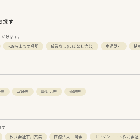
ら探す
ただけます。
~18時までの職場
残業なし(ほぼなし含む)
車通勤可
扶
分県
宮崎県
鹿児島県
沖縄県
ます。
株式会社下川薬局
医療法人一陽会
U.アソシエート株式会社