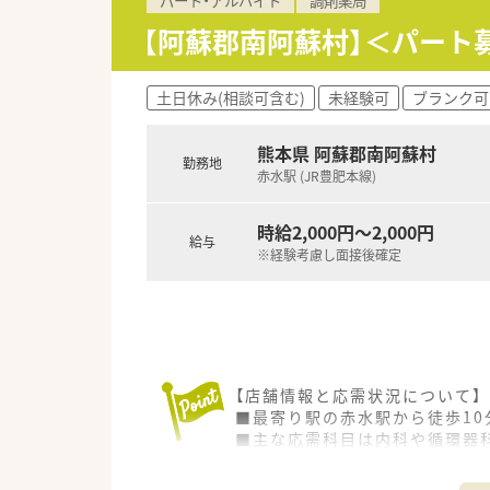
【法人特徴について】
■熊本県内に11店舗を展開し
【阿蘇郡南阿蘇村】＜パート
■在宅医療に特化しており、施
■学会発表などの実績も豊富で
土日休み(相談可含む)
未経験可
ブランク可
【職場環境と雰囲気】
■管理薬剤師は30代の男性で
熊本県 阿蘇郡南阿蘇村
■南阿蘇エリアは穏やかで優し
勤務地
赤水駅 (JR豊肥本線)
■ゴルフ、陶芸、マリンスポー
時給2,000円～2,000円
給与
※経験考慮し面接後確定
【店舗情報と応需状況について】
■最寄り駅の赤水駅から徒歩1
■主な応需科目は内科や循環器科
■薬剤師は常勤1名と事務スタ