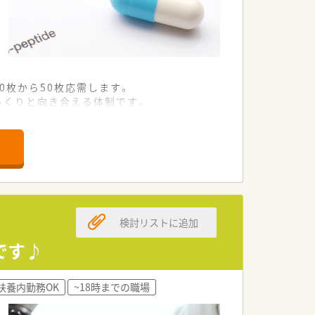
0枚から50枚応需します。
っくりと向き合える体制です。
幅広い知識が自然と身につきます。
持ちの方を急募しております。
める方を積極的に採用します。
る方を心よりお待ちしています。
検討リストに追加
ビスを多角的に提供しています。
する先進的な法人です。
です♪
進にも積極的に取り組んでいます。
扶養内勤務OK
~18時までの職場
上で面接後に最終確定します。
常に働きやすい条件です。