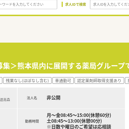
求人IDで検索
募集＞熊本県内に展開する薬局グループ
残業なし(ほぼなし含む)
車通勤可
認定薬剤師取得支援あり
非公開
法人名
鉄道高森
月～金08:45～15:00(休憩60分)
土08:45～13:00(休憩00分)
勤務時間
※日数や曜日のご希望は応相談