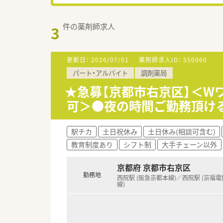
件の薬剤師求人
3
更新日：
2026/07/01
薬剤師求人ID：
550960
パート・アルバイト
調剤薬局
★急募【京都市右京区】＜W
可＞●夜の時間ご勤務頂ける
駅チカ
土日祝休み
土日休み(相談可含む)
教育制度あり
シフト制
大手チェーン以外
京都府 京都市右京区
勤務地
西院駅 (阪急京都本線)／西院駅 (京福
線)