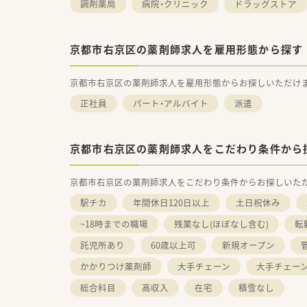
調剤薬局
病院・クリニック
ドラッグストア
京都市右京区の薬剤師求人を雇用形態から探す
京都市右京区の薬剤師求人を雇用形態からお探しいただけ
正社員
パート・アルバイト
派遣
京都市右京区の薬剤師求人をこだわり条件から
京都市右京区の薬剤師求人をこだわり条件からお探しいた
駅チカ
年間休日120日以上
土日祝休み
~18時までの職場
残業なし(ほぼなし含む)
転
託児所あり
60歳以上可
新規オープン
かかりつけ薬剤師
大手チェーン
大手チェー
総合科目
高収入
在宅
積雪なし