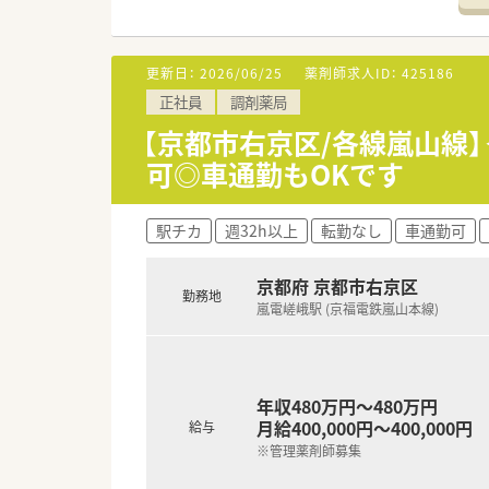
更新日：
2026/06/25
薬剤師求人ID：
425186
正社員
調剤薬局
【京都市右京区/各線嵐山線
可◎車通勤もOKです
駅チカ
週32h以上
転勤なし
車通勤可
京都府 京都市右京区
勤務地
嵐電嵯峨駅 (京福電鉄嵐山本線)
年収480万円～480万円
月給400,000円～400,000円
給与
※管理薬剤師募集