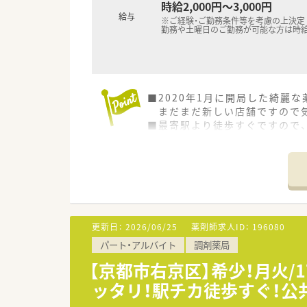
時給2,000円～3,000円
給与
※ご経験・ご勤務条件等を考慮の上決定
勤務や土曜日のご勤務が可能な方は時給2
■2020年1月に開局した綺麗な
まだまだ新しい店舗ですので気
■最寄駅より徒歩すぐですので
■夜の時間にご勤務頂ける方は京
■全国に150店舗以上を展開す
将来的に正社員様をお考えの
更新日：
2026/06/25
薬剤師求人ID：
196080
パート・アルバイト
調剤薬局
【京都市右京区】希少！月火
ッタリ！駅チカ徒歩すぐ！