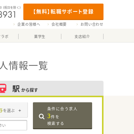
00
（祝日を除く）
【無料】転職サポート登録
企業の皆様へ
会社概要
お問い合わせ
マラボ
薬学生
支店紹介
求人情報一覧
駅
から探す
条件に合う求人
与
を選ぶ
3
件を
検索する