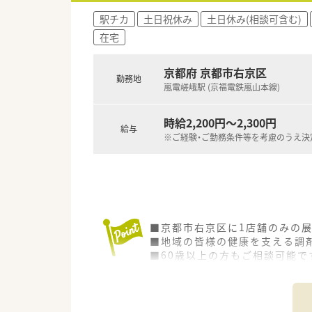
駅チカ
土日祝休み
土日休み(相談可含む)
在宅
京都府 京都市右京区
勤務地
嵐電嵯峨駅 (京福電鉄嵐山本線)
時給2,200円～2,300円
給与
※ご経験・ご勤務条件等を考慮のうえ決
■京都市右京区に1店舗のみの
■地域の皆様の健康を支える調
■60歳以上の方もご相談可能で
■月曜日が特に忙しいため月曜