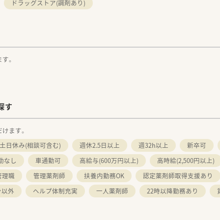
ドラッグストア(調剤あり)
ます。
探す
だけます。
土日休み(相談可含む)
週休2.5日以上
週32h以上
新卒可
勤なし
車通勤可
高給与(600万円以上)
高時給(2,500円以上)
管理職
管理薬剤師
扶養内勤務OK
認定薬剤師取得支援あり
ン以外
ヘルプ体制充実
一人薬剤師
22時以降勤務あり