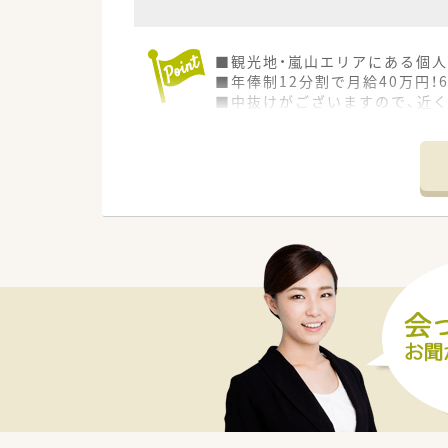
■観光地・嵐山エリアにある個
■年俸制12分割で月給40万円
■中抜けがございますので、近
■定年制を設けてないため、長く
■管理薬剤師様の後任枠として