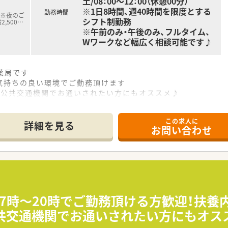
土/08：00～12：00（休憩00分）
※1日8時間、週40時間を限度とする
勤務時間
 ※夜のご
シフト制勤務
,500
…
※午前のみ・午後のみ、フルタイム、
Wワークなど幅広く相談可能です♪
薬局です
持ちの良い環境でご勤務頂けます
、公共交通機関でお通いされたい方にもオススメ♪
都市内でも最高時給2,500円以上でお迎えいたします！
る中堅チェーン薬局様で安定性抜群◎
この求人に
方も歓迎いたします♪
詳細を見る
お問い合わせ
/17時～20時でご勤務頂ける方歓迎！扶
公共交通機関でお通いされたい方にもオス