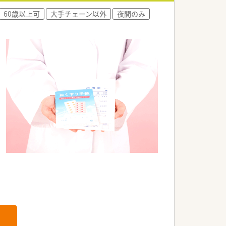
60歳以上可
大手チェーン以外
夜間のみ