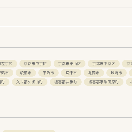
市左京区
京都市中京区
京都市東山区
京都市下京区
京
舞鶴市
綾部市
宇治市
宮津市
亀岡市
城陽市
崎町
久世郡久御山町
綴喜郡井手町
綴喜郡宇治田原町
。