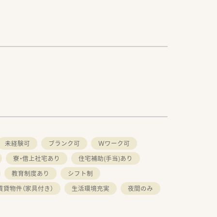
未経験可
ブランク可
Ｗワーク可
寮・借上社宅あり
住宅補助(手当)あり
教育制度あり
シフト制
賃貸物件（家具付き）
生活環境充実
夜間のみ