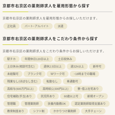
京都市右京区の薬剤師求人を雇用形態から探す
京都市右京区の薬剤師求人を雇用形態からお探しいただけます。
正社員
パート・アルバイト
派遣
京都市右京区の薬剤師求人をこだわり条件から探す
京都市右京区の薬剤師求人をこだわり条件からお探しいただけます。
駅チカ
年間休日120日以上
土日祝休み
土日休み(相談可含む)
週休2.5日以上
週32h以上
新卒可
未経験可
ブランク可
Ｗワーク可
~18時までの職場
残業なし(ほぼなし含む)
転勤なし
車通勤可
高給与(600万円以上)
高時給(2,500円以上)
寮・借上社宅あり
住宅補助(手当)あり
託児所あり
60歳以上可
新規オープン
管理職
管理薬剤師
扶養内勤務OK
認定薬剤師取得支援あり
教育制度あり
シフト制
かかりつけ薬剤師
大手チェーン