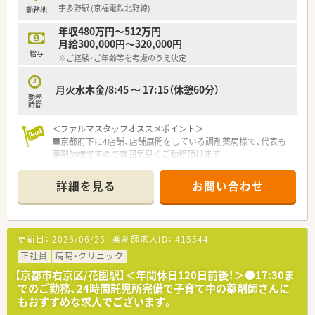
宇多野駅 (京福電鉄北野線)
勤務地
年収480万円～512万円
月給300,000円～320,000円
給与
※ご経験・ご年齢等を考慮のうえ決定
月火水木金/8:45 ～ 17:15（休憩60分）
勤務
時間
＜ファルマスタッフオススメポイント＞
■京都府下に4店舗、店舗展開をしている調剤薬局様で、代表も
薬剤師様ですので雰囲気良くご勤務頂けます
■京都府外の移動がございませんので、京都府で腰を据えて長く
働きたい方にもオススメです
詳細を見る
お問い合わせ
■2ヶ月に1回メーカー主催の勉強会も開催しており学びたい方
にもおすすめ◎
更新日：
2026/06/25
薬剤師求人ID：
415544
正社員
病院・クリニック
【京都市右京区/花園駅】＜年間休日120日前後！＞●17:30ま
でのご勤務、24時間託児所完備で子育て中の薬剤師さんに
もおすすめな求人でございます。