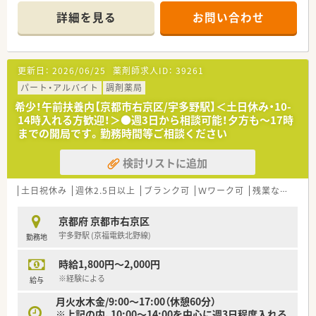
■電子カルテが導入されており、分包機等も最新の設備が入って
詳細を見る
お問い合わせ
おります
■午前中扶養内でのご勤務をお考えの方にピッタリです
■京都市内では希少な午前中のみ・土日休みも相談可能な求人で
す◎
更新日：
2026/06/25
薬剤師求人ID：
39261
パート・アルバイト
調剤薬局
希少！午前扶養内【京都市右京区/宇多野駅】＜土日休み・10-
14時入れる方歓迎！＞●週3日から相談可能！夕方も～17時
までの開局です。勤務時間等ご相談ください
検討リストに追加
土日祝休み
週休2.5日以上
ブランク可
Ｗワーク可
残業なし(ほぼなし含む)
京都府 京都市右京区
宇多野駅 (京福電鉄北野線)
勤務地
時給1,800円～2,000円
※経験による
給与
月火水木金/9:00～17:00（休憩60分）
※上記の内、10:00～14:00を中心に週3日程度入れる