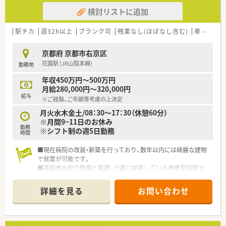
検討リストに追加
駅チカ
週32h以上
ブランク可
残業なし(ほぼなし含む)
車通勤可
京都府 京都市右京区
花園駅 (JR山陰本線)
勤務地
年収450万円～500万円
月給280,000円～320,000円
給与
※ご経験、ご年齢等考慮の上決定
月火水木金土/08：30～17：30（休憩60分）
※月間9~11日のお休み
勤務
※シフト制の週5日勤務
時間
■現在病院の改装・新築を行っており、数年以内には綺麗な建物
で就業が可能です。
■高齢者の総合医療と看護、介護に従事している療養型病院で
す。
■賞与は嬉しい年3回支給です◎
詳細を見る
お問い合わせ
■24時間託児所完備！1日単位での利用も可能♪ママさん・パパ
さん薬剤師も安心してご活躍頂ける環境です。
■有休取得率はほぼ100％！お休みもしっかりと取得が可能で
す。