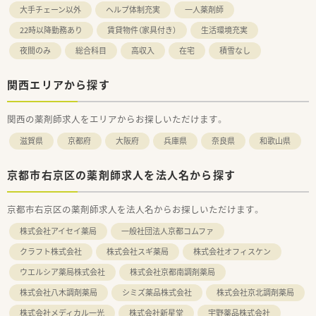
大手チェーン以外
ヘルプ体制充実
一人薬剤師
22時以降勤務あり
賃貸物件（家具付き）
生活環境充実
夜間のみ
総合科目
高収入
在宅
積雪なし
関西エリアから探す
関西の薬剤師求人をエリアからお探しいただけます。
滋賀県
京都府
大阪府
兵庫県
奈良県
和歌山県
京都市右京区の薬剤師求人を法人名から探す
京都市右京区の薬剤師求人を法人名からお探しいただけます。
株式会社アイセイ薬局
一般社団法人京都コムファ
クラフト株式会社
株式会社スギ薬局
株式会社オフィスケン
ウエルシア薬局株式会社
株式会社京都南調剤薬局
株式会社八木調剤薬局
シミズ薬品株式会社
株式会社京北調剤薬局
株式会社メディカル一光
株式会社新星堂
宇野薬品株式会社