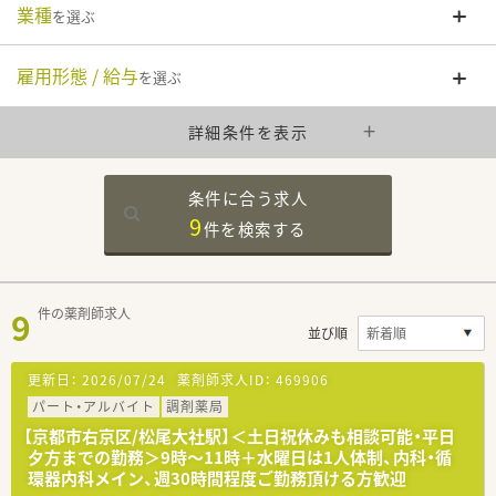
業種
を選ぶ
雇用形態 / 給与
を選ぶ
詳細条件を表示
条件に合う求人
9
件を
検索する
9
件の薬剤師求人
並び順
更新日：
2026/07/24
薬剤師求人ID：
469906
パート・アルバイト
調剤薬局
【京都市右京区/松尾大社駅】＜土日祝休みも相談可能・平日
夕方までの勤務＞9時～11時＋水曜日は1人体制、内科・循
環器内科メイン、週30時間程度ご勤務頂ける方歓迎