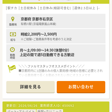
■在宅業務へ積極的に取り組んでおり、今後ますます需要が高ま
る分野で確固たる基盤を築いている企業です。
駅チカ
土日祝休み
土日休み(相談可含む)
週休2.5日以上
残業なし
■従業員が長く働きやすい環境作りにも注力しており、柔軟な働
き方や充実した福利厚生の整備を進めています。
京都府 京都市右京区
有栖川駅 (京福電鉄嵐山本線)
勤務地
【やりがい/おすすめポイント】
■有給消化率が87％と高く土日祝休みでもあるため、ワークラ
時給2,200円～2,500円
イフバランスを重視する方にとって非常に魅力的な求人です。
■年俸500万円から700万円という高待遇であり、経験や実績が
※ご経験・ご勤務条件等を考慮のうえ決定
給与
しっかりと収入に直結するためモチベーションを保てます。
■在宅医療の最前線で患者様の生活を直接サポートできるため、
月～土/09:00～14:30（休憩0分）
薬剤師としての大きなやりがいと達成感を得られます。
上記の間で週5日勤務できる方歓迎
勤務
時間
＼＼＼ファルマスタッフオススメポイント／／／
■京都府内に1店舗のみの個人薬局様！地域の皆様に必要とされ
ている薬局様で長くお勤めされたい方にオススメです
■代表と奥様が店舗に入られておりますので風遠しが良く、融通
の利きやすい環境です！
詳細を見る
お問い合わせ
■小さなお子様がいらっしゃる子育て世代の方も歓迎♪急なお
休みなど柔軟にご対応いただけますので安心してご勤務頂けま
す
■門前の整形クリニックからの処方をメインに応需しており、専
更新日：
2026/06/26
薬剤師求人ID：
450692
門的なスキルを身に着けることが可能です◎
■薬局内の設備をできる限り機械化をして、効率的に業務ができ
パート・アルバイト
病院・クリニック