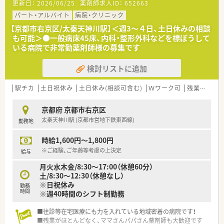
更新日：
2026/06/25
薬剤師求人ID：
652663
■寮も完備しています！京都市内在住の方でも利用が可能で、
23,000円程度の安い価格でご利用が可能です。
パート・アルバイト
病院・クリニック
【京都市右京区/太秦天神川駅】＜週3～４日、土日休みの相談
も可能＞●一般病床45床、内科・整形外科などを標ぼうして
いる病院で非常勤薬剤師様の募集です
検討リストに追加
駅チカ
土日祝休み
土日休み(相談可含む)
Ｗワーク可
残業なし(ほぼなし含む)
京都府 京都市右京区
太秦天神川駅 (京都市営地下鉄東西線)
勤務地
時給1,600円～1,800円
※ご経験、ご年齢等考慮の上決定
給与
月火水木金/8:30～17:00（休憩60分）
土/8:30～12:30（休憩なし）
※日祝休み
勤務
時間
※週40時間のシフト制勤務
■往診等在宅医療にも力を入れている地域密着の病院です！
■残業がほとんどなく、ママさんパパさん薬剤師も大歓迎です