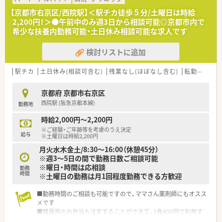
るように整備されています
【京都市右京区/西院駅】＜駅チカ徒歩５分/土曜日は時給
2,200円！＞●午前中のみ週3日から相談可能◎京都市内で
希少な扶養内勤務可能・土日休み相談可能な求人です
検討リストに追加
駅チカ
土日休み(相談可含む)
残業なし(ほぼなし含む)
転勤なし
扶
京都府 京都市右京区
西院駅 (阪急京都本線)
勤務地
時給2,000円～2,200円
※ご経験・ご年齢等を考慮のうえ決定
給与
※土曜日は時給2,200円
月火水木金土/8:30～16:00（休憩45分）
※週3～5日の間で勤務日数ご相談可能
※曜日・時間は応相談
勤務
時間
※土曜日の勤務は月1回程度勤務できる方歓迎
■勤務時間のご相談も可能ですので、ママさん薬剤師にもオスス
メです
■職員用のお弁当も注文することができて、1食400円で利用す
ることができます