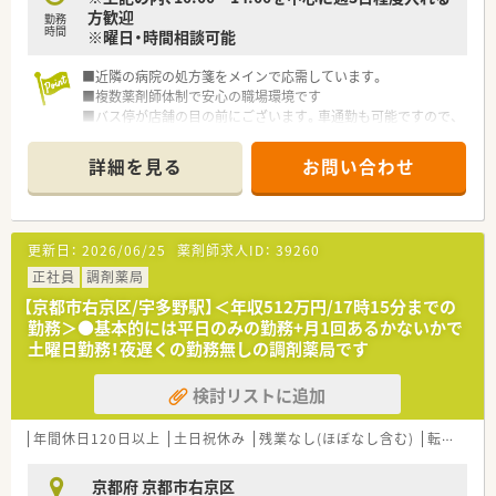
方歓迎
勤務
時間
※曜日・時間相談可能
■近隣の病院の処方箋をメインで応需しています。
■複数薬剤師体制で安心の職場環境です
■バス停が店舗の目の前にございます。車通勤も可能ですので、
ご希望の通勤手段でお越しください♪
詳細を見る
お問い合わせ
更新日：
2026/06/25
薬剤師求人ID：
39260
正社員
調剤薬局
【京都市右京区/宇多野駅】＜年収512万円/17時15分までの
勤務＞●基本的には平日のみの勤務+月1回あるかないかで
土曜日勤務！夜遅くの勤務無しの調剤薬局です
検討リストに追加
年間休日120日以上
土日祝休み
残業なし(ほぼなし含む)
転勤なし
京都府 京都市右京区