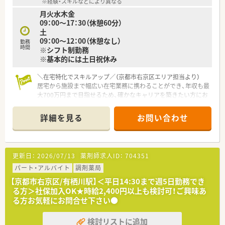
※経験・スキルなどにより異なる
月火水木金
09：00～17：30（休憩60分）
土
09：00～12：00（休憩なし）
勤務
時間
※シフト制勤務
※基本的には土日祝休み
＼在宅特化でスキルアップ／（京都市右京区エリア担当より）
居宅から施設まで幅広い在宅業務に携わることができ、年収も最
大700万円まで目指せるため、確かなキャリアを築きたい方にお
すすめです。
＊------------------------------------------＊
詳細を見る
お問い合わせ
【店舗情報と応需状況について】
■西京極駅から徒歩12分ほどの場所に位置しており、日々の通
勤にも便利な好立地にある調剤薬局の求人です。
更新日：
2026/07/13
薬剤師求人ID：
704351
■主に居宅や施設の在宅業務に特化して応需しており、地域医療
を最前線で支える重要な役割を担っています。
パート・アルバイト
調剤薬局
■平日は9時から17時30分まで、土曜日は9時から12時までの開
【京都市右京区/有栖川駅】＜平日14:30まで週5日勤務でき
局時間で、地域の方々の健康をサポートしています。
る方＞社保加入OK★時給2,400円以上も検討可！ご興味あ
る方お気軽にお問合せ下さい●
【法人特徴について】
■地域に根ざした医療提供を目指しており、患者様からの信頼を
検討リストに追加
第一に考えた薬局運営を心がけている法人です。