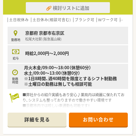
検討リストに追加
土日祝休み
土日休み(相談可含む)
ブランク可
Ｗワーク可
残業なし
京都府 京都市右京区
松尾大社駅 (阪急嵐山線)
勤務地
時給2,000円～2,000円
給与
月火木金/09:00～18:00（休憩60分）
水土/09:00～13:00（休憩0分）
※1日8時間、週40時間を限度とするシフト制勤務
勤務
時間
※土曜日の勤務は無しでも相談可能
■弊社からの紹介実績もあり安心♪薬局内は綺麗に保たれてお
り、システムも整っておりますので働きやすい環境です
■京都市内では珍しい車通勤も可能です！
■土日休みの相談も可能！平日18時までの勤務で残業ほぼ無し
◎
詳細を見る
お問い合わせ