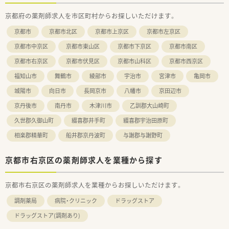
京都府の薬剤師求人を市区町村からお探しいただけます。
京都市
京都市北区
京都市上京区
京都市左京区
京都市中京区
京都市東山区
京都市下京区
京都市南区
京都市右京区
京都市伏見区
京都市山科区
京都市西京区
福知山市
舞鶴市
綾部市
宇治市
宮津市
亀岡市
城陽市
向日市
長岡京市
八幡市
京田辺市
京丹後市
南丹市
木津川市
乙訓郡大山崎町
久世郡久御山町
綴喜郡井手町
綴喜郡宇治田原町
相楽郡精華町
船井郡京丹波町
与謝郡与謝野町
京都市右京区の薬剤師求人を業種から探す
京都市右京区の薬剤師求人を業種からお探しいただけます。
調剤薬局
病院・クリニック
ドラッグストア
ドラッグストア(調剤あり)