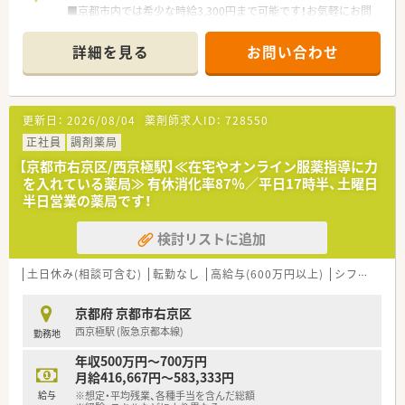
■京都市内では希少な時給3,300円まで可能です！お気軽にお問
い合わせ下さい
詳細を見る
お問い合わせ
更新日：
2026/08/04
薬剤師求人ID：
728550
正社員
調剤薬局
【京都市右京区/西京極駅】≪在宅やオンライン服薬指導に力
を入れている薬局≫ 有休消化率87％／平日17時半、土曜日
半日営業の薬局です！
検討リストに追加
土日休み(相談可含む)
転勤なし
高給与(600万円以上)
シフト制
大
京都府 京都市右京区
西京極駅 (阪急京都本線)
勤務地
年収500万円～700万円
月給416,667円～583,333円
給与
※想定・平均残業、各種手当を含んだ総額