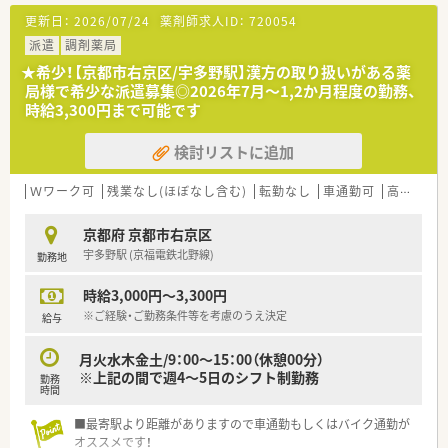
更新日：
2026/07/24
薬剤師求人ID：
720054
派遣
調剤薬局
★希少！【京都市右京区/宇多野駅】漢方の取り扱いがある薬
局様で希少な派遣募集◎2026年7月～1,2か月程度の勤務、
時給3,300円まで可能です
検討リストに追加
Ｗワーク可
残業なし(ほぼなし含む)
転勤なし
車通勤可
高時給(2,500円以上)
京都府 京都市右京区
宇多野駅 (京福電鉄北野線)
勤務地
時給3,000円～3,300円
※ご経験・ご勤務条件等を考慮のうえ決定
給与
月火水木金土/9：00～15：00（休憩00分）
※上記の間で週4～5日のシフト制勤務
勤務
時間
■最寄駅より距離がありますので車通勤もしくはバイク通勤が
オススメです！