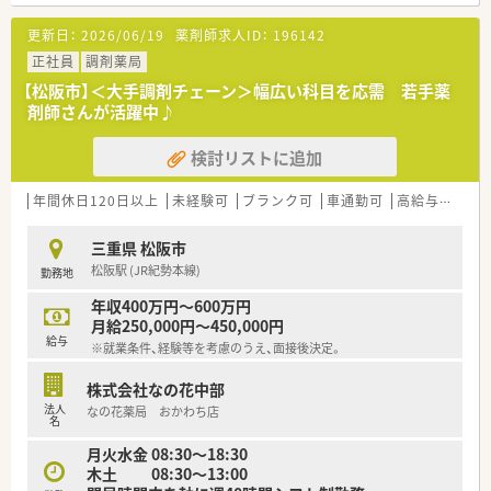
用事を済ませるのにも最適な、生活利便性の高い立地にありま
す。
更新日：
2026/06/19
薬剤師求人ID：
196142
【募集背景と求める人物像について】
正社員
調剤薬局
■現在、欠員補充のため急募にて採用を行っており、周囲の仲間
【松阪市】＜大手調剤チェーン＞幅広い科目を応需 若手薬
を思いやり、協力して仕事を進めることができる方を求めていま
剤師さんが活躍中♪
す。
■年齢や経験は問わず、地域住民の健康を支えるために自ら学
検討リストに追加
び、豊かな向上心を持って新しいことに挑戦できる方を募集しま
す。
■多職種とのチーム医療を大切にしているため、良好な人間関係
年間休日120日以上
未経験可
ブランク可
車通勤可
高給与(600万円以上)
を築き、円滑なコミュニケーションを取れる方を歓迎していま
す。
三重県 松阪市
松阪駅 (JR紀勢本線)
勤務地
【法人特徴について】
■全国規模で展開する大手グループの一員として、愛知や三重を
年収400万円～600万円
中心に東海・北陸エリアで地域に根ざした薬局運営を行っていま
月給250,000円～450,000円
す。
給与
※就業条件、経験等を考慮のうえ、面接後決定。
■医薬品の製造販売からデジタル化支援まで多角的な事業を手
掛け、良質な医療インフラを提供することで社会に貢献する法人
株式会社なの花中部
です。
法人
なの花薬局 おかわち店
■在宅訪問や未病・予防サポートに注力し、患者様の人生を支え
名
るために多職種連携を強化したチーム医療を実践しています。
月火水金 08:30～18:30
木土 08:30～13:00