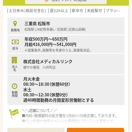
土日休み(相談可含む)
週32h以上
新卒可
未経験可
ブランク可
三重県 松阪市
松阪駅 (JR紀勢本線)／松阪駅 (近鉄山田線)
勤務地
年収500万円～650万円
月給416,000円～541,000円
給与
※就業条件、経験等を考慮のうえ、面接後決定。
株式会社メディカルリンク
法人
健やか薬局 川井町店
名
月火木金
08:30〜18:30（休憩60分）
水土
勤務
08:30〜12:30（休憩0分）
時間
週40時間勤務の月間変形労働制とする
＼＼店舗について／／
■内科・循環器科の処方箋を1日60～70枚応需しております。
■広い店舗で地域イベントも積極的に行っている薬局です。