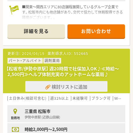
■関東～関西エリアに80店舗程展開しているグループ企業で
す。松阪市内にも他店舗があり、交代で協力して休暇取得できる
環境がございます。。
■調剤未経験、ブランクのある方も丁寧に指導いたします。
■産休・育休や介護休暇など社会保険制度も充実！
詳細を見る
お問い合わせ
更新日：
2026/06/19
薬剤師求人ID：
552665
パート・アルバイト
調剤薬局
【松坂市/伊勢中原駅】 週20時間で社保加入OK♪≪時給～
2,500円≫ヘルプ体制充実のアットホームな薬局♪
検討リストに追加
土日休み(相談可含む)
週32h以上
未経験可
ブランク可
Ｗワーク可
三重県 松阪市
伊勢中原駅 (近鉄山田線)
勤務地
時給2,000円～2,500円