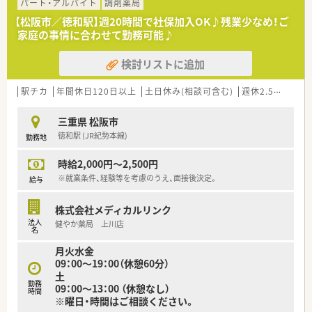
っています。
パート・アルバイト
調剤薬局
■在宅に積極的に取り組んでおり、三重県では在宅件数トップク
【松阪市／徳和駅】週20時間で社保加入OK♪残業少なめ！ご
ラスです！
家庭の事情に合わせて勤務可能♪
■2～3店舗/年のペースで新規出店を行っております。
■患者様との距離が近く、かかりつけ薬剤師として活躍ができま
検討リストに追加
す。
■性別問わず社内の人間関係は良好で、穏やかな雰囲気の店舗が
多い企業です。
駅チカ
年間休日120日以上
土日休み(相談可含む)
週休2.5日以上
＼＼働きやすさが魅力、定着率◎／／
三重県 松阪市
■産休・育休取得率は100％！ほぼ全員が復帰され、時短正社員や
徳和駅 (JR紀勢本線)
勤務地
パートへ切り替えて勤務されている方もいらっしゃいます。
■残業は全社平均で10時間/月程度！
時給2,000円～2,500円
■近隣に複数店舗あり、急なお休みにも対応が可能な仕組みが整
っています。
※就業条件、経験等を考慮のうえ、面接後決定。
給与
■8～9割の店舗が完全週休2日のシフトを採用しており、しっか
りとお休みが出来る環境がございます。
株式会社メディカルリンク
法人
健やか薬局 上川店
名
月火水金
09：00～19：00（休憩60分）
土
勤務
09：00～13：00 （休憩なし）
時間
※曜日・時間はご相談ください。