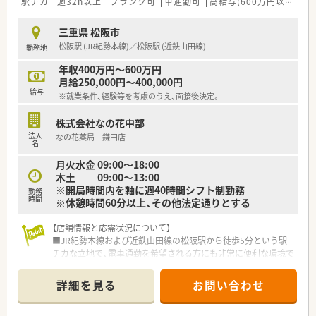
駅チカ
週32h以上
ブランク可
車通勤可
高給与(600万円以上)
管
三重県 松阪市
松阪駅 (JR紀勢本線)／松阪駅 (近鉄山田線)
勤務地
年収400万円～600万円
月給250,000円～400,000円
給与
※就業条件、経験等を考慮のうえ、面接後決定。
株式会社なの花中部
法人
なの花薬局 鎌田店
名
月火水金 09:00～18:00
木土 09:00～13:00
※開局時間内を軸に週40時間シフト制勤務
勤務
時間
※休憩時間60分以上、その他法定通りとする
【店舗情報と応需状況について】
■JR紀勢本線および近鉄山田線の松阪駅から徒歩5分という駅
チカな立地で、電車通勤を希望される方にも非常に便利な環境で
す。
■内科、消化器科、循環器科をメインに応需しており、処方箋枚
詳細を見る
お問い合わせ
数は1日平均40枚程度と、一人ひとりに丁寧な対応が可能です。
■近隣には銀行や郵便局が点在しており、仕事終わりの買い物や