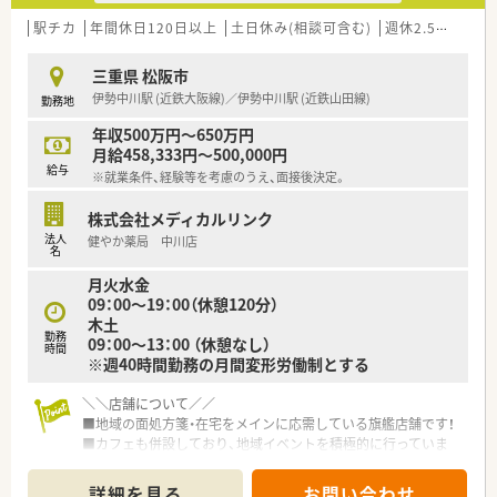
駅チカ
年間休日120日以上
土日休み(相談可含む)
週休2.5日以上
三重県 松阪市
伊勢中川駅 (近鉄大阪線)／伊勢中川駅 (近鉄山田線)
勤務地
年収500万円～650万円
月給458,333円～500,000円
給与
※就業条件、経験等を考慮のうえ、面接後決定。
株式会社メディカルリンク
法人
健やか薬局 中川店
名
月火水金
09：00～19：00（休憩120分）
木土
勤務
09：00～13：00 （休憩なし）
時間
※週40時間勤務の月間変形労働制とする
＼＼店舗について／／
■地域の面処方箋・在宅をメインに応需している旗艦店舗です！
■カフェも併設しており、地域イベントを積極的に行っていま
す。
■明るく清潔感のある店内で、気持ちよくご勤務いただけます。
詳細を見る
お問い合わせ