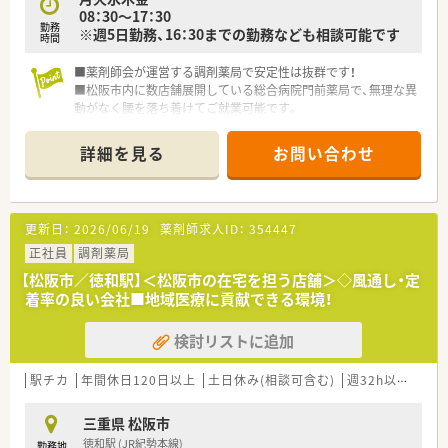
08：30～17：30
勤務
※週5日勤務、16：30までの勤務なども相談可能です
時間
■薬剤師会が運営する調剤薬局で安定性は抜群です！
■松阪市内に数店舗展開している総合病院門前薬局で、無理な異
動がなく腰を落ち着けてご就業可能です。
■育児休業・時短制度の実績もあり、女性の働きやすい環境が整
っています。
詳細を見る
お問い合わせ
■任意参加の勉強会などを開催しており、スキルアップできる環
境です！
■希少な土日休み！
■16：30までの勤務など、柔軟にご相談可能です
更新日：
2026/06/19
薬剤師求人ID：
354447
■残業は全社平均平均7時間/月と、プライベートの時間も大切に
していただけます。
正社員
調剤薬局
【松阪市／徳和駅】＜松阪市の在宅を担う店舗＞◇風通し・定
着率の良い会社■地域医療に貢献できる環境！
検討リストに追加
駅チカ
年間休日120日以上
土日休み(相談可含む)
週32h以上
新卒
三重県 松阪市
徳和駅 (JR紀勢本線)
勤務地