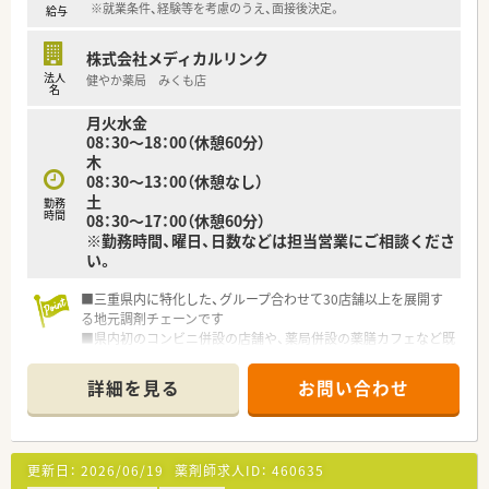
※就業条件、経験等を考慮のうえ、面接後決定。
給与
株式会社メディカルリンク
法人
健やか薬局 みくも店
名
月火水金
08：30～18：00（休憩60分）
木
08：30～13：00（休憩なし）
土
勤務
時間
08：30～17：00（休憩60分）
※勤務時間、曜日、日数などは担当営業にご相談くださ
い。
■三重県内に特化した、グループ合わせて30店舗以上を展開す
る地元調剤チェーンです
■県内初のコンビニ併設の店舗や、薬局併設の薬膳カフェなど既
存の枠にとらわれない運営を行っています。
■在宅には積極的に取り組んでおり、三重県では在宅件数トップ
詳細を見る
お問い合わせ
クラスです。
■産休・育休取得率は100％！ほぼ全員が復帰をされており、時短
での勤務者もいらっしゃいます。
更新日：
2026/06/19
薬剤師求人ID：
460635