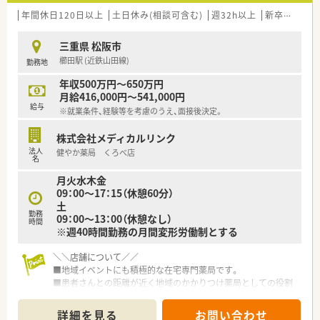
年間休日120日以上
土日休み(相談可含む)
週32h以上
新卒可
未経
三重県 松阪市
櫛田駅 (近鉄山田線)
勤務地
年収500万円～650万円
月給416,000円～541,000円
給与
※就業条件、経験等を考慮のうえ、面接後決定。
株式会社メディカルリンク
法人
健やか薬局 くろべ店
名
月火水木金
09：00～17：15（休憩60分）
土
勤務
09：00～13：00（休憩なし）
時間
※週40時間勤務の月間変形労働制とする
＼＼店舗について／／
■地域イベントにも積極的な在宅専門薬局です。
■患者さんとの距離が近く地域のかかりつけ薬局としての役割
を担っています。
詳細を見る
お問い合わせ