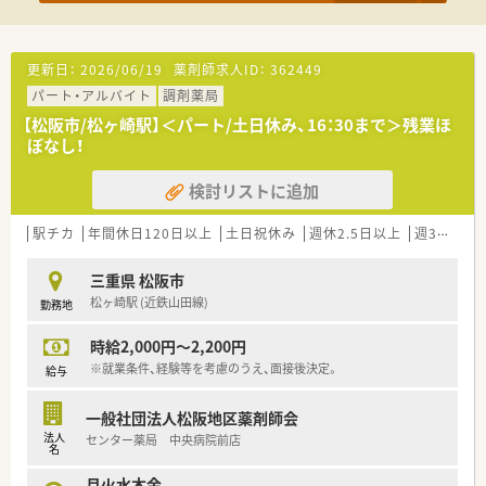
更新日：
2026/06/19
薬剤師求人ID：
362449
パート・アルバイト
調剤薬局
【松阪市/松ヶ崎駅】＜パート/土日休み、16：30まで＞残業ほ
ぼなし！
検討リストに追加
駅チカ
年間休日120日以上
土日祝休み
週休2.5日以上
週32h以上
三重県 松阪市
松ヶ崎駅 (近鉄山田線)
勤務地
時給2,000円～2,200円
※就業条件、経験等を考慮のうえ、面接後決定。
給与
一般社団法人松阪地区薬剤師会
法人
センター薬局 中央病院前店
名
月火水木金