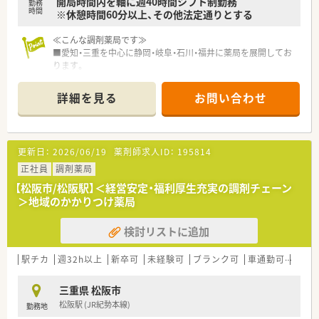
開局時間内を軸に週40時間シフト制勤務
勤務
時間
※休憩時間60分以上、その他法定通りとする
≪こんな調剤薬局です≫
■愛知・三重を中心に静岡・岐阜・石川・福井に薬局を展開してお
ります。
■地域に根ざした薬局づくりを全国規模で展開しており、様々な
店舗形態があります。
詳細を見る
お問い合わせ
■全国に展開しているメディカルシステムネットワークのグル
ープ会社になります。
■在宅訪問をはじめ、健康フェア・こども薬剤師体験・栄養相談を
積極的に実施しております。
更新日：
2026/06/19
薬剤師求人ID：
195814
■医師・看護師・ケアマネジャーなど多職種間で情報を共有をし、
チーム医療に取り組んでいます。
正社員
調剤薬局
■魅力ある人材の育成を行い、豊かな向上心をもって挑戦できる
【松阪市/松阪駅】＜経営安定・福利厚生充実の調剤チェーン
会社であり続けます。
＞地域のかかりつけ薬局
■どのような形で地域医療に関わりたいのか、働く方の希望や状
況に合わせて柔軟に働ける環境があります。
検討リストに追加
■薬局勤務を経て、別の視点から地域医療に貢献するために本部
での勤務を希望し、活躍している社員もいます。
駅チカ
週32h以上
新卒可
未経験可
ブランク可
車通勤可
高給与
三重県 松阪市
松阪駅 (JR紀勢本線)
勤務地