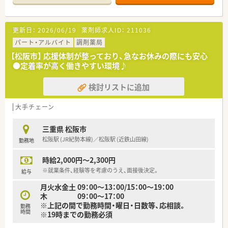
っています。
■任意参加の勉強会などを開催しており、スキルアップできる環
境です！
更新日：
2026/06/19
薬剤師求人ID：
211036
■年間休日123日！平均残業時間は7時間/月と、家庭と両立がし
やすい環境です。
パート・アルバイト
調剤薬局
【松阪市】 応援体制が整っており、急なお休みの際にも安心
●定着率が高く働きやすい環境♪
検討リストに追加
大手チェーン
三重県 松阪市
松阪駅 (JR紀勢本線)／松阪駅 (近鉄山田線)
勤務地
時給2,000円～2,300円
※就業条件、経験等を考慮のうえ、面接後決定。
給与
月火水金土 09：00～13：00/15：00～19：00
木 09：00～17：00
※上記の間で勤務時間・曜日・日数等、応相談。
勤務
時間
※19時までの勤務必須