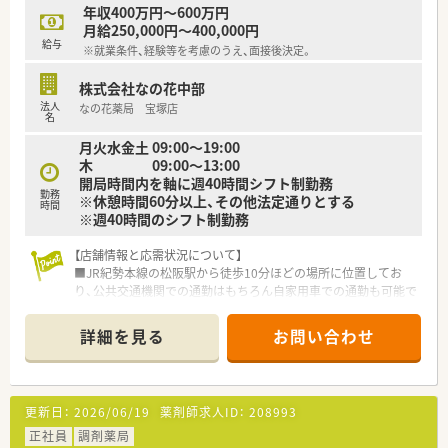
年収400万円～600万円
月給250,000円～400,000円
給与
※就業条件、経験等を考慮のうえ、面接後決定。
株式会社なの花中部
法人
なの花薬局 宝塚店
名
月火水金土 09:00～19:00
木 09:00～13:00
開局時間内を軸に週40時間シフト制勤務
勤務
※休憩時間60分以上、その他法定通りとする
時間
※週40時間のシフト制勤務
【店舗情報と応需状況について】
■JR紀勢本線の松阪駅から徒歩10分ほどの場所に位置してお
り、公共交通機関での通勤はもちろん自家用車での通勤も可能で
す。
■応需科目は内科と小児科が中心となっており、近隣にあるクリ
詳細を見る
お問い合わせ
ニックからの処方箋をメインに受け付けている店舗です。
■1日70～80枚の処方箋を応需しており、薬剤師は常時3名程度
で対応をしております。
更新日：
2026/06/19
薬剤師求人ID：
208993
【募集背景と求める人物像について】
■今回の募集は組織の体制強化を見据えた定期採用となってお
正社員
調剤薬局