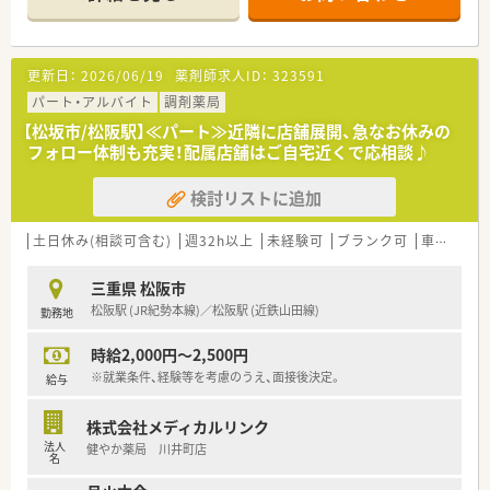
＼＼こんな会社です／／
■三重県内に特化した、グループ合わせて30店舗以上を展開す
る地元調剤チェーンです。
■薬局併設の薬膳カフェなど既存の枠にとらわれない運営を行
更新日：
2026/06/19
薬剤師求人ID：
323591
っています。
■在宅に積極的に取り組んでおり、三重県では在宅件数トップク
パート・アルバイト
調剤薬局
ラスです！
【松坂市/松阪駅】≪パート≫近隣に店舗展開、急なお休みの
■2～3店舗/年のペースで新規出店を行っております。
フォロー体制も充実！配属店舗はご自宅近くで応相談♪
■患者様との距離が近く、かかりつけ薬剤師として活躍ができま
す。
検討リストに追加
■性別問わず社内の人間関係は良好で、穏やかな雰囲気の店舗が
多い企業です。
土日休み(相談可含む)
週32h以上
未経験可
ブランク可
車通勤可
＼＼働きやすさが魅力、定着率◎／／
■産休・育休取得率は100％！ほぼ全員が復帰され、時短正社員や
三重県 松阪市
パートへ切り替えて勤務されている方もいらっしゃいます。
松阪駅 (JR紀勢本線)／松阪駅 (近鉄山田線)
勤務地
■残業は全社平均で10時間/月程度！
■近隣に複数店舗あり、急なお休みにも対応が可能な仕組みが整
時給2,000円～2,500円
っています。
■8～9割の店舗が完全週休2日のシフトを採用しており、しっか
※就業条件、経験等を考慮のうえ、面接後決定。
給与
りとお休みが出来る環境がございます。
株式会社メディカルリンク
法人
健やか薬局 川井町店
名