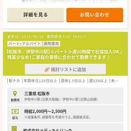
■患者さんの描いた絵が待合室に飾られているくらいに地域に
密着している店舗です。
■残業少なめで家庭との両立もしやすい環境です。
詳細を見る
お問い合わせ
＼＼こんな会社です／／
■三重県内に特化した、グループ合わせて30店舗以上を展開す
る地元調剤チェーンです。
更新日：
2026/06/19
薬剤師求人ID：
354177
■薬局併設の薬膳カフェなど既存の枠にとらわれない運営を行
っています。
パート・アルバイト
調剤薬局
■在宅に積極的に取り組んでおり、三重県では在宅件数トップク
【松阪市／伊勢中川駅】≪パート≫週20時間で社保加入OK♪
ラスです！
残業少なめ！ご家庭の事情に合わせて勤務できます♪
■2～3店舗/年のペースで新規出店を行っております。
■患者様との距離が近く、かかりつけ薬剤師として活躍ができま
検討リストに追加
す。
■性別問わず社内の人間関係は良好で、穏やかな雰囲気の店舗が
多い企業です。
駅チカ
年間休日120日以上
週休2.5日以上
週32h以上
未経験可
＼＼働きやすさが魅力、定着率◎／／
三重県 松阪市
■産休・育休取得率は100％！ほぼ全員が復帰され、時短正社員や
伊勢中川駅 (近鉄大阪線)／伊勢中川駅 (近鉄山田線)
勤務地
パートへ切り替えて勤務されている方もいらっしゃいます。
■残業は全社平均で10時間/月程度！
時給2,000円～2,500円
■近隣に複数店舗あり、急なお休みにも対応が可能な仕組みが整
っています。
※就業条件、経験等を考慮のうえ、面接後決定。
給与
■8～9割の店舗が完全週休2日のシフトを採用しており、しっか
りとお休みが出来る環境がございます。
株式会社メディカルリンク