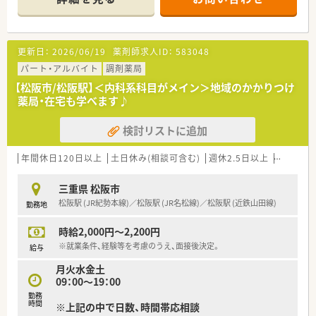
＼＼こんな会社です／／
■三重県内に特化した、グループ合わせて30店舗以上を展開す
る地元調剤チェーンです。
更新日：
2026/06/19
薬剤師求人ID：
583048
■薬局併設の薬膳カフェなど既存の枠にとらわれない運営を行
っています。
パート・アルバイト
調剤薬局
■在宅に積極的に取り組んでおり、三重県では在宅件数トップク
【松阪市/松阪駅】＜内科系科目がメイン＞地域のかかりつけ
ラスです！
薬局・在宅も学べます♪
■2～3店舗/年のペースで新規出店を行っております。
■患者様との距離が近く、かかりつけ薬剤師として活躍ができま
検討リストに追加
す。
■性別問わず社内の人間関係は良好で、穏やかな雰囲気の店舗が
多い企業です。
年間休日120日以上
土日休み(相談可含む)
週休2.5日以上
週32h以
＼＼働きやすさが魅力、定着率◎／／
三重県 松阪市
■産休・育休取得率は100％！ほぼ全員が復帰され、時短正社員や
松阪駅 (JR紀勢本線)／松阪駅 (JR名松線)／松阪駅 (近鉄山田線)
勤務地
パートへ切り替えて勤務されている方もいらっしゃいます。
■残業は全社平均で10時間/月程度！
時給2,000円～2,200円
■近隣に複数店舗あり、急なお休みにも対応が可能な仕組みが整
っています。
※就業条件、経験等を考慮のうえ、面接後決定。
給与
■8～9割の店舗が完全週休2日のシフトを採用しており、しっか
月火水金土
りとお休みが出来る環境がございます。
09：00～19：00
勤務
時間
※上記の中で日数、時間帯応相談