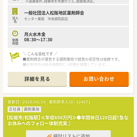
※就業条件、経験等を考慮のうえ、面接後決定。
一般社団法人松阪地区薬剤師会
法人
センター薬局 中央病院前店
名
月火水木金
08：30～17：30
勤務
時間
＼ こんな会社です ／
■薬剤師会が運営する調剤薬局で経営の安定性は抜群です。
■松阪市内の総合病院前に3店舗を展開しています。
■育児休業・時短制度の実績もあり、女性の働きやすい環境が整
っています。
詳細を見る
お問い合わせ
■任意参加の勉強会などを開催しており、スキルアップできる環
境です！
＼ こんな店舗です ／
更新日：
2026/06/19
薬剤師求人ID：
324971
■土日休みの17：30終業の店舗でプライベートも充実をさせる
ことができます！
正社員
調剤薬局
■薬剤師は常時10名程度在籍をしており、安心して勤務ができ
【松坂市/松阪駅】≪年収650万円≫●年間休日120日超！急な
る環境がございます。
お休みへのフォロー体制充実♪
■年間休日123日！
■平均残業時間は7時間/月で、プライベートの時間も大切にして
検討リストに追加
いただけます。