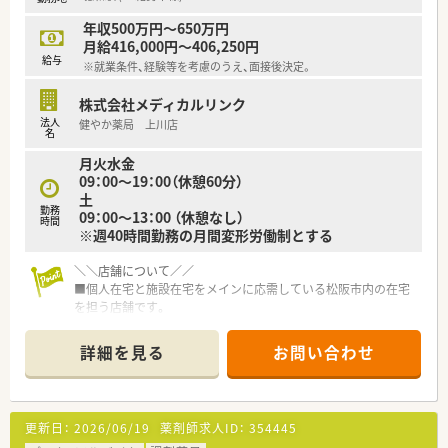
年収500万円～650万円
月給416,000円～406,250円
給与
※就業条件、経験等を考慮のうえ、面接後決定。
株式会社メディカルリンク
法人
健やか薬局 上川店
名
月火水金
09：00～19：00（休憩60分）
土
勤務
09：00～13：00 （休憩なし）
時間
※週40時間勤務の月間変形労働制とする
＼＼店舗について／／
■個人在宅と施設在宅をメインに応需している松阪市内の在宅
を担う店舗です。
■駅チカの店舗で電車通勤にも便利！
■残業少なめの環境です。
詳細を見る
お問い合わせ
＼＼こんな会社です／／
■三重県内に特化した、グループ合わせて30店舗以上を展開す
る地元調剤チェーンです。
更新日：
2026/06/19
薬剤師求人ID：
354445
■薬局併設の薬膳カフェなど既存の枠にとらわれない運営を行