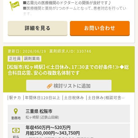
■応需元の医療機関のドクターとの関係が良好です♪
■医療機関と薬局が1つのチームとなって、患者対応を行ってい
ます。
詳細を見る
お問い合わせ
更新日：
2026/06/19
薬剤師求人ID：
330746
正社員
調剤薬局
【松阪市/松ヶ崎駅】≪土日休み、17：30までの好条件！≫◆総
合科目応需、安心の複数名体制です
検討リストに追加
駅チカ
年間休日120日以上
土日祝休み
土日休み(相談可含む)
週3
三重県 松阪市
松ヶ崎駅 (近鉄山田線)
勤務地
年収450万円～520万円
月給250,000円～343,750円
給与