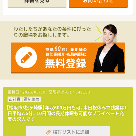
詳細を見る
お問い合わせ
わたしたちがあなたの条件にぴった
りの職場をお探しします。
更新日：
2026/06/19
薬剤師求人ID：
349168
正社員
調剤薬局
【松阪市/松ヶ崎駅】年収600万円も可、木日祝休みで残業は1
日平均7.5分。10日間の長期休暇も可能なプライベート充
実の求人です
検討リストに追加