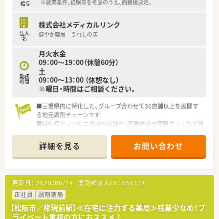
※就業条件、経験等を考慮のうえ、面接後決定。
給与
株式会社メディカルリンク
法人
健やか薬局 うれしの店
名
月火水金
09：00～19：00（休憩60分）
土
勤務
09：00～13：00 （休憩なし）
時間
※曜日・時間はご相談ください。
■三重県内に特化した、グループ合わせて30店舗以上を展開す
る地元調剤チェーンです
■県内初のコンビニ併設の店舗や、薬局併設の薬膳カフェなど既
存の枠にとらわれない運営を行っています。
■在宅には積極的に取り組んでおり、三重県では在宅件数トップ
詳細を見る
お問い合わせ
クラスです。
■産休・育休取得率は100％！ほぼ全員が復帰をされており、時短
での勤務者もいらっしゃいます。
更新日：
2026/06/19
薬剤師求人ID：
354178
正社員
調剤薬局
【松阪市／権現前駅】≪在宅に注力する薬局≫残業少なめ！プ
ライベート重視の方におススメ♪