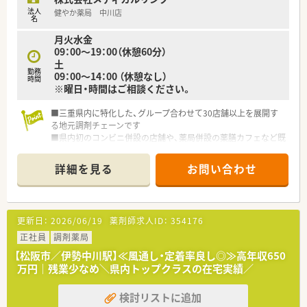
法人
健やか薬局 中川店
名
月火水金
09：00～19：00（休憩60分）
土
勤務
09：00～14：00 （休憩なし）
時間
※曜日・時間はご相談ください。
■三重県内に特化した、グループ合わせて30店舗以上を展開す
る地元調剤チェーンです
■県内初のコンビニ併設の店舗や、薬局併設の薬膳カフェなど既
存の枠にとらわれない運営を行っています。
■在宅には積極的に取り組んでおり、三重県では在宅件数トップ
詳細を見る
お問い合わせ
クラスです。
■産休・育休取得率は100％！ほぼ全員が復帰をされており、時短
での勤務者もいらっしゃいます。
更新日：
2026/06/19
薬剤師求人ID：
354176
正社員
調剤薬局
【松阪市／伊勢中川駅】≪風通し・定着率良し◎≫高年収650
万円｜残業少なめ＼県内トップクラスの在宅実績／
検討リストに追加