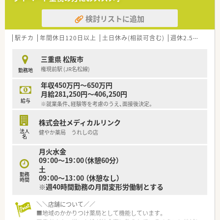
検討リストに追加
駅チカ
年間休日120日以上
土日休み(相談可含む)
週休2.5日以上
三重県 松阪市
権現前駅 (JR名松線)
勤務地
年収450万円～650万円
月給281,250円～406,250円
給与
※就業条件、経験等を考慮のうえ、面接後決定。
株式会社メディカルリンク
法人
健やか薬局 うれしの店
名
月火水金
09：00～19：00（休憩60分）
土
勤務
09：00～13：00 （休憩なし）
時間
※週40時間勤務の月間変形労働制とする
＼＼店舗について／／
■地域のかかりつけ薬局として機能しています。