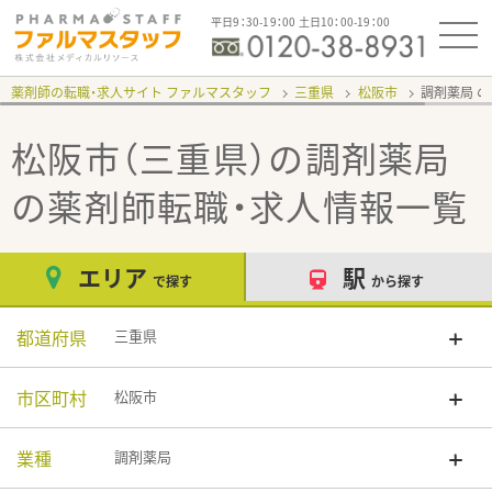
平日9：30-19：00 土日10：00-19：00
薬剤師の転職・求人サイト ファルマスタッフ
三重県
松阪市
調剤薬局
松阪市（三重県）の調剤薬局
の薬剤師転職・求人情報一覧
エリア
駅
で探す
から探す
都道府県
三重県
市区町村
松阪市
業種
調剤薬局