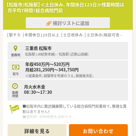
り、将来の薬局運営を担うフレッシュな正社員の方を募集してい
【松阪市/松阪駅】≪土日休み、年間休日123日≫残業時間は
ます。 ■仲間を思いやる気持ちを大切にし、多職種と連携しなが
月平均7時間！総合病院門前
ら力を合わせて仕事に取り組める協調性のある方を求めていま
す。
検討リストに追加
■経験の有無は問いませんが、地域医療に貢献したいという強い
熱意と、豊かな向上心を持って挑戦し続けられる方を歓迎しま
す。
駅チカ
年間休日120日以上
土日祝休み
土日休み(相談可含む)
週3
【求人情報について】
三重県 松阪市
■想定年収は400万円から600万円となっており、これまでのご
松阪駅 (JR紀勢本線)／松阪駅 (近鉄山田線)
勤務地
経験やスキルを十分に考慮した上で面接後に決定いたします。
■日曜日と祝日が固定休みであることに加え、週休2日制が確保
年収450万円～520万円
されており、年間休日は120日と非常に多いのが魅力です。
月給281,250円～343,750円
■産休や育休の取得実績が豊富にあるだけでなく、住宅補助や借
給与
※就業条件、経験等を考慮のうえ、面接後決定。
上社宅制度も完備されており、福利厚生が極めて充実していま
す。
月火水木金
08：30～17：30
勤務
時間
■松阪市内に数店舗展開している総合病院門前薬局で、無理な異
動はありません！
■薬剤師、常時複数名体制です。
■トップダウンではなく、現場が物事を決めて薬局を作ってい
る、ボトムアップの薬局です♪
詳細を見る
お問い合わせ
■育児休業・時短制度の実績もあり、女性の働きやすい環境が整