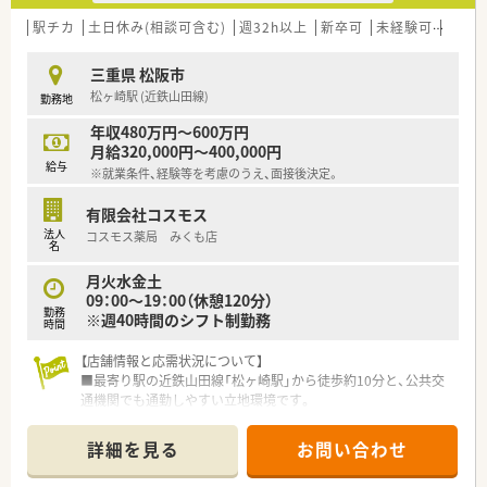
駅チカ
土日休み(相談可含む)
週32h以上
新卒可
未経験可
ブラ
三重県 松阪市
松ヶ崎駅 (近鉄山田線)
勤務地
年収480万円～600万円
月給320,000円～400,000円
給与
※就業条件、経験等を考慮のうえ、面接後決定。
有限会社コスモス
法人
コスモス薬局 みくも店
名
月火水金土
09：00～19：00（休憩120分）
勤務
※週40時間のシフト制勤務
時間
【店舗情報と応需状況について】
■最寄り駅の近鉄山田線「松ヶ崎駅」から徒歩約10分と、公共交
通機関でも通勤しやすい立地環境です。
■近隣のクリニックから内科と消化器科の処方箋を応需してお
り、1日の枚数は平均60～70枚程度です。
詳細を見る
お問い合わせ
■土曜日は交代制勤務となり、出勤した週は平日に半日休みを取
得できるため、週末の予定も立てやすいです。