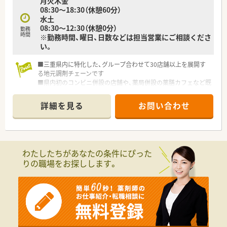
月火木金
08:30〜18:30（休憩60分）
水土
08:30〜12:30（休憩0分）
勤務
時間
※勤務時間、曜日、日数などは担当営業にご相談くださ
い。
■三重県内に特化した、グループ合わせて30店舗以上を展開す
る地元調剤チェーンです
■県内初のコンビニ併設の店舗や、薬局併設の薬膳カフェなど既
存の枠にとらわれない運営を行っています。
■在宅には積極的に取り組んでおり、三重県では在宅件数トップ
詳細を見る
お問い合わせ
クラスです。
■産休・育休取得率は100％！ほぼ全員が復帰をされており、時短
での勤務者もいらっしゃいます。
わたしたちがあなたの条件にぴった
りの職場をお探しします。