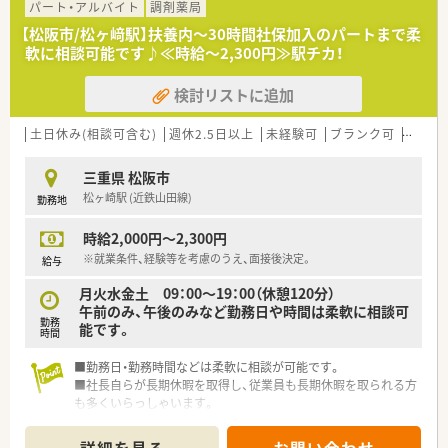
パート・アルバイト
調剤薬局
【松阪市/松ヶ﨑駅】扶養内～30時間社保加入のパートまで柔
軟に相談可能です♪≪時給～2,300円≫駅チカ！
検討リストに追加
土日休み(相談可含む)
週休2.5日以上
未経験可
ブランク可
車通勤
三重県 松阪市
松ヶ崎駅 (近鉄山田線)
勤務地
時給2,000円～2,300円
※就業条件、経験等を考慮のうえ、面接後決定。
給与
月火水金土 09：00～19：00（休憩120分）
午前のみ、午後のみなど勤務日や時間は柔軟に相談可
勤務
能です。
時間
■勤務日・勤務時間などは柔軟に相談が可能です。
■社長自らが長期休暇を取得し、従業員も長期休暇を取られる方
も多くいらっしゃいます。
■社員へのバースデープレゼントなど、うれしい心遣いがありま
す。