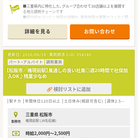
■三重県内に特化した、グループ合わせて30店舗以上を展開す
る地元調剤チェーンです
■県内初のコンビニ併設の店舗や、薬局併設の薬膳カフェなど既
存の枠にとらわれない運営を行っています。
■在宅には積極的に取り組んでおり、三重県では在宅件数トップ
詳細を見る
お問い合わせ
クラスです。
■産休・育休取得率は100％！ほぼ全員が復帰をされており、時短
での勤務者もいらっしゃいます。
更新日：
2026/06/19
薬剤師求人ID：
354180
パート・アルバイト
調剤薬局
【松阪市／権現前駅】風通しの良い社風◎週20時間で社保加
入OK♪残業少なめ
検討リストに追加
駅チカ
年間休日120日以上
土日休み(相談可含む)
週休2.5日以上
三重県 松阪市
権現前駅 (JR名松線)
勤務地
時給2,000円～2,500円