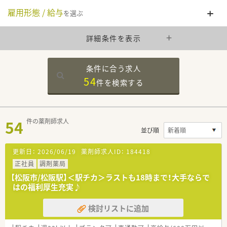
雇用形態 / 給与
を選ぶ
詳細条件を表示
条件に合う求人
54
件を
検索する
54
件の薬剤師求人
並び順
更新日：
2026/06/19
薬剤師求人ID：
184418
正社員
調剤薬局
【松阪市/松阪駅】＜駅チカ＞ラストも18時まで！大手ならで
はの福利厚生充実♪
検討リストに追加