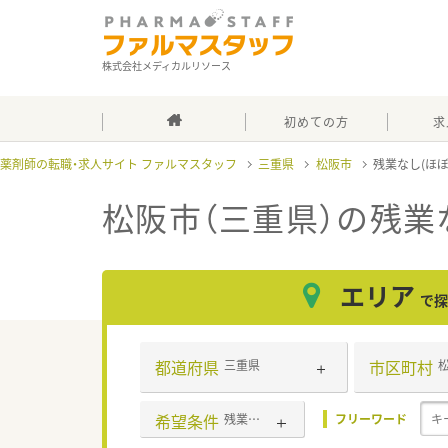
株式会社メディカルリソース
初めての方
求
薬剤師の転職・求人サイト ファルマスタッフ
三重県
松阪市
残業なし(ほ
松阪市（三重県）の残業
エリア
で探
都道府県
市区町村
三重県
希望条件
残業なし(ほぼなし含む)
フリーワード