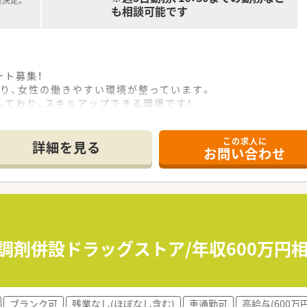
も相談可能です
ート募集！
り、女性の働きやすい環境が整っています。
しており、スキルアップできる環境です！
年2回賞与がございます。
能です。
この求人に
詳細を見る
お問い合わせ
手調剤併設ドラッグストア/年収600万
ブランク可
残業なし(ほぼなし含む)
車通勤可
高給与(600万