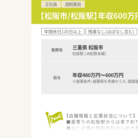
正社員
調剤薬局
【松阪市/松阪駅】年収600
年間休日120日以上
残業なし(ほぼなし含む)
三重県 松阪市
勤務地
松阪駅 (JR紀勢本線)
年収480万円～600万円
給与
※就業条件、経験等を考慮のうえ、面接
【店舗情報と応需状況について】
■最寄りの松阪駅からは車で約
■主に近隣の整形外科から処方
■地域に密着したマンツーマン