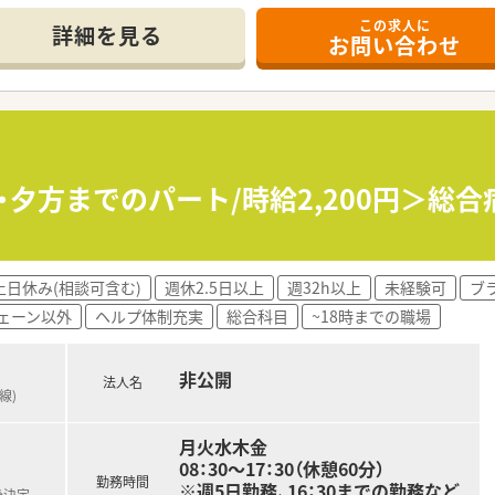
この求人に
詳細を見る
お問い合わせ
舗の調剤薬局を運営し、地域医療に深く貢献しています。
おり、現場で働くスタッフの目線を大切にしています。
き合う、地域に根差した薬局づくりを理念としています。
野で、ご自身のスキルと知識を深めていきたい方に最適です。
密着型薬局で、患者様と丁寧な関係を築きたい方に向いています
・夕方までのパート/時給2,200円＞総
環境で、プライベートも充実させたいと考えている方に推奨しま
土日休み(相談可含む)
週休2.5日以上
週32h以上
未経験可
ブ
ェーン以外
ヘルプ体制充実
総合科目
~18時までの職場
非公開
法人名
線)
月火水木金
08：30～17：30（休憩60分）
勤務時間
※週5日勤務、16：30までの勤務など
後決定。