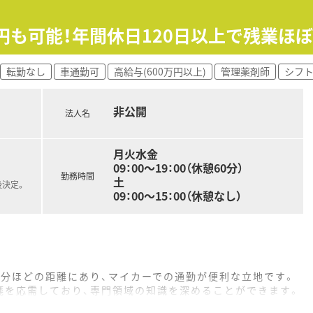
万円も可能！年間休日120日以上で残業
転勤なし
車通勤可
高給与(600万円以上)
管理薬剤師
シフ
非公開
法人名
月火水金
09：00～19：00（休憩60分）
勤務時間
土
後決定。
09：00～15：00（休憩なし）
7分ほどの距離にあり、マイカーでの通勤が便利な立地です。
箋を応需しており、専門領域の知識を深めることができます。
に近い形態の店舗のため、患者様とじっくり向き合えます。