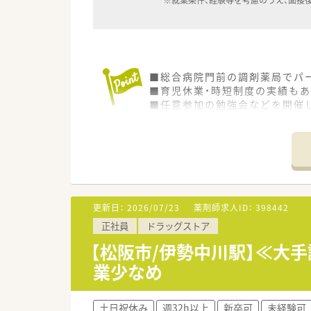
■総合病院門前の調剤薬局でパ
■育児休業・時短制度の実績もあ
■任意参加の勉強会などを開催
■時給2,200円！パートさんも
■～16：30までの勤務も相談可
更新日：
2026/07/23
薬剤師求人ID：
398442
正社員
ドラッグストア
【松阪市/伊勢中川駅】≪大
業少なめ
土日祝休み
週32h以上
新卒可
未経験可