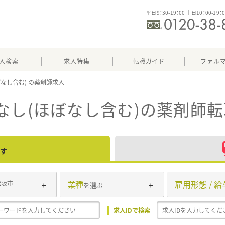
平日9：30-19：00 土日10：00-19：
人検索
求人特集
転職ガイド
ファル
ぼなし含む)
なし(ほぼなし含む)
の薬剤師転
す
業種
雇用形態 / 給
松阪市
を選ぶ
求人IDで検索