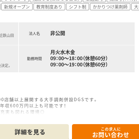
新規オープン
教育制度あり
シフト制
かかりつけ薬剤師
大
非公開
法人名
(近鉄山田
月火水木金
09：00～18：00（休憩60分）
勤務時間
09：00～19：00（休憩60分）
後決定。
00店舗以上展開する大手調剤併設DGSです。
年収600万円以上も可能です！
の充実も図れる環境◎
修など教育研修制度も充実！
歓迎♪
この求人に
ざいます♪
詳細を見る
お問い合わせ