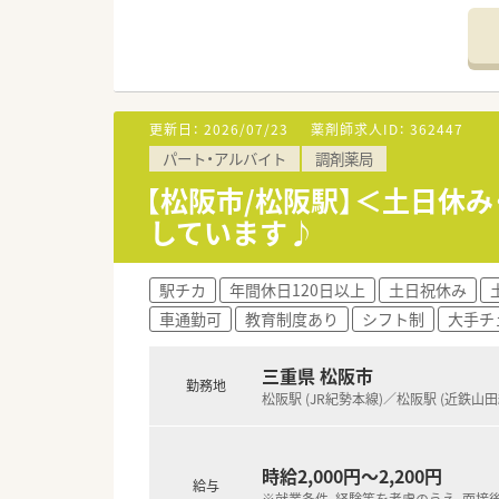
【法人特徴について】
■三重県と岐阜県において7店
■30代の薬剤師が社長を務めて
■患者様一人ひとりと真摯に向
更新日：
2026/07/23
薬剤師求人ID：
362447
【こんな方にオススメ】
パート・アルバイト
調剤薬局
■整形外科という特定の専門分
■アットホームな雰囲気の地域
【松阪市/松阪駅】＜土日休み
■年間休日が多く残業が少ない
しています♪
駅チカ
年間休日120日以上
土日祝休み
車通勤可
教育制度あり
シフト制
大手チ
三重県 松阪市
勤務地
松阪駅 (JR紀勢本線)／松阪駅 (近鉄山田
時給2,000円～2,200円
給与
※就業条件、経験等を考慮のうえ、面接