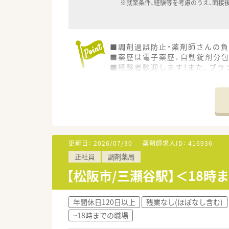
※就業条件、経験等を考慮のうえ、面接
■調剤過誤防止・薬剤師さんの
■薬歴は電子薬歴、自動錠剤分包機
■経験者歓迎します！また、ブ
■20～40代の若手薬剤師さん
■残業少なめ、定時18：30で
■経営者が薬剤師で現場の仕事
更新日：
2026/07/30
薬剤師求人ID：
416936
正社員
調剤薬局
【松阪市/三瀬谷駅】＜18
年間休日120日以上
残業なし(ほぼなし含む)
~18時までの職場