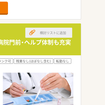
検討リストに追加
。
合病院門前・ヘルプ体制も充実
す。
ランク可
残業なし(ほぼなし含む)
転勤なし