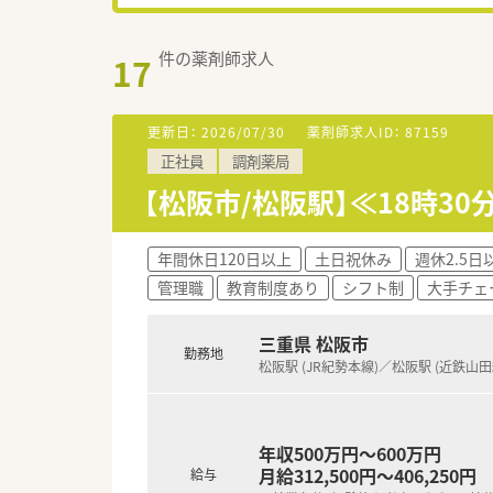
件の薬剤師求人
17
更新日：
2026/07/30
薬剤師求人ID：
87159
正社員
調剤薬局
【松阪市/松阪駅】≪18時3
年間休日120日以上
土日祝休み
週休2.5日
管理職
教育制度あり
シフト制
大手チェ
三重県 松阪市
勤務地
松阪駅 (JR紀勢本線)／松阪駅 (近鉄山田
年収500万円～600万円
月給312,500円～406,250円
給与