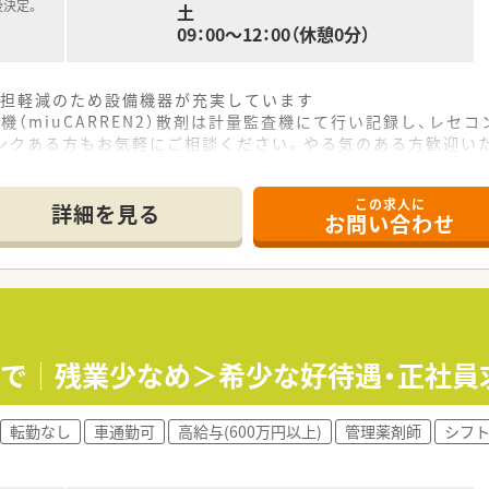
後決定。
土
09：00～12：00（休憩0分）
負担軽減のため設備機器が充実しています
（miuCARREN2）散剤は計量監査機にて行い記録し、レセコン
ランクある方もお気軽にご相談ください。やる気のある方歓迎い
が活躍中！今後の世代を担って頂ける方を募集しています。
プライベートも充実できる環境です。
この求人に
に理解のある薬局さんです♪
詳細を見る
お問い合わせ
時まで｜残業少なめ＞希少な好待遇・正社
転勤なし
車通勤可
高給与(600万円以上)
管理薬剤師
シフ