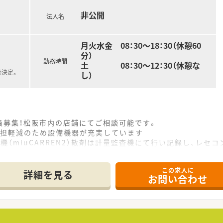
非公開
法人名
月火水金 08：30～18：30（休憩60
分）
勤務時間
土 08：30～12：30（休憩な
後決定。
し）
員募集！松阪市内の店舗にてご相談可能です。
負担軽減のため設備機器が充実しています
（miuCARREN2）散剤は計量監査機にて行い記録し、レセコン
ランクある方もお気軽にご相談ください。やる気のある方歓迎い
が活躍中！今後の世代を担って頂ける方を募集しています。
この求人に
詳細を見る
お問い合わせ