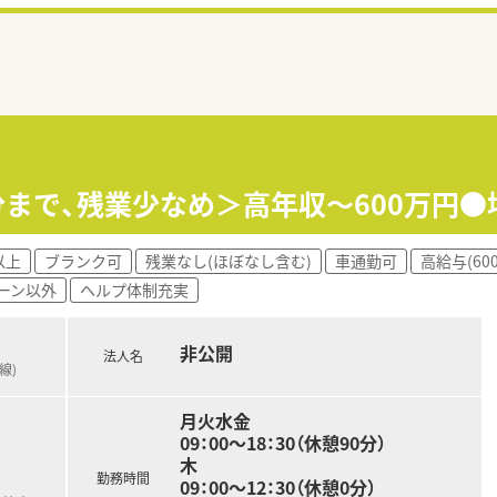
0分まで、残業少なめ＞高年収～600万円●
以上
ブランク可
残業なし(ほぼなし含む)
車通勤可
高給与(60
ーン以外
ヘルプ体制充実
非公開
法人名
線)
月火水金
09：00～18：30（休憩90分）
木
勤務時間
09：00～12：30（休憩0分）