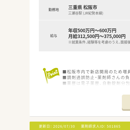
三重県 松阪市
勤務地
三瀬谷駅 (JR紀勢本線)
年収500万円～600万円
月給312,500円～375,000円
給与
※就業条件、経験等を考慮のうえ、面接
■松阪市内で新店開局のため増
■調剤過誤防止・薬剤師さんの
■薬歴は電子薬歴、自動錠剤分包機
■経験者歓迎します！また、ブ
■20～40代の若手薬剤師さん
更新日：
2026/07/30
薬剤師求人ID：
501865