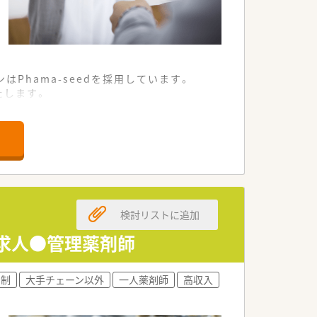
はPhama-seedを採用しています。
たします。
検討リストに追加
員求人●管理薬剤師
ト制
大手チェーン以外
一人薬剤師
高収入