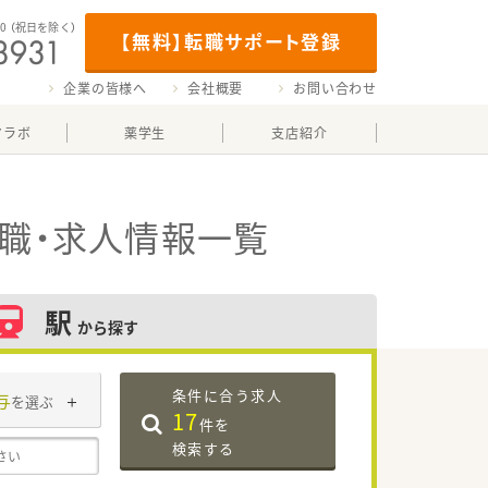
00
（祝日を除く）
【無料】転職サポート登録
企業の皆様へ
会社概要
お問い合わせ
マラボ
薬学生
支店紹介
職・求人情報一覧
駅
から探す
条件に合う求人
与
を選ぶ
17
件を
検索する