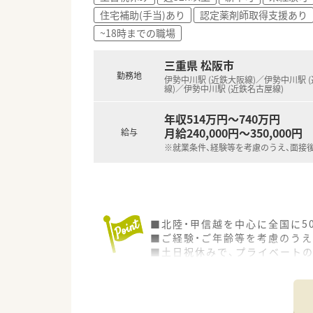
住宅補助(手当)あり
認定薬剤師取得支援あり
~18時までの職場
三重県 松阪市
勤務地
伊勢中川駅 (近鉄大阪線)／伊勢中川駅 
線)／伊勢中川駅 (近鉄名古屋線)
年収514万円～740万円
月給240,000円～350,000円
給与
※就業条件、経験等を考慮のうえ、面接
■北陸・甲信越を中心に全国に5
■ご経験・ご年齢等を考慮のうえ
■土日祝休みで、プライベート
■基礎研修や階層別研修、専門研
■未経験・ブランクのある方も
■弊社からの紹介実績も多数ご