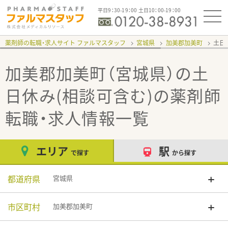
平日9：30-19：00 土日10：00-19：00
薬剤師の転職・求人サイト ファルマスタッフ
宮城県
加美郡加美町
土日
加美郡加美町（宮城県）の土
日休み(相談可含む)
の薬剤師
転職・求人情報一覧
エリア
駅
で探す
から探す
都道府県
宮城県
市区町村
加美郡加美町