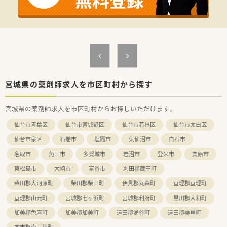
宮城県の薬剤師求人を市区町村から探す
宮城県の薬剤師求人を市区町村からお探しいただけます。
仙台市青葉区
仙台市宮城野区
仙台市若林区
仙台市太白区
仙台市泉区
石巻市
塩竈市
気仙沼市
白石市
名取市
角田市
多賀城市
岩沼市
登米市
栗原市
東松島市
大崎市
富谷市
刈田郡蔵王町
柴田郡大河原町
柴田郡柴田町
伊具郡丸森町
亘理郡亘理町
亘理郡山元町
宮城郡七ヶ浜町
宮城郡利府町
黒川郡大和町
加美郡色麻町
加美郡加美町
遠田郡涌谷町
遠田郡美里町