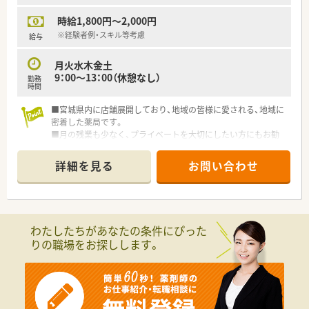
時給1,800円～2,000円
※経験者例・スキル等考慮
給与
月火水木金土
9：00～13：00（休憩なし）
勤務
時間
■宮城県内に店舗展開しており、地域の皆様に愛される、地域に
密着した薬局です。
■月の残業も少なく、プライベートを大切にしたい方にもお勧
め！
■内科・小児科メインに応需、処方箋枚数は45枚前後と安定して
詳細を見る
お問い合わせ
います。お子様がお好きな方におすすめの環境です
■高速代も支給可、仙台エリアから通勤希望の方も安心！
わたしたちがあなたの条件にぴった
りの職場をお探しします。