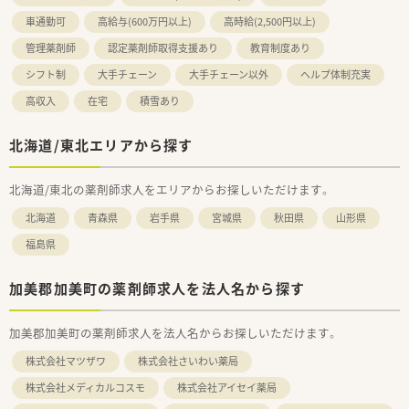
車通勤可
高給与(600万円以上)
高時給(2,500円以上)
管理薬剤師
認定薬剤師取得支援あり
教育制度あり
シフト制
大手チェーン
大手チェーン以外
ヘルプ体制充実
高収入
在宅
積雪あり
北海道/東北エリアから探す
北海道/東北の薬剤師求人をエリアからお探しいただけます。
北海道
青森県
岩手県
宮城県
秋田県
山形県
福島県
加美郡加美町の薬剤師求人を法人名から探す
加美郡加美町の薬剤師求人を法人名からお探しいただけます。
株式会社マツザワ
株式会社さいわい薬局
株式会社メディカルコスモ
株式会社アイセイ薬局