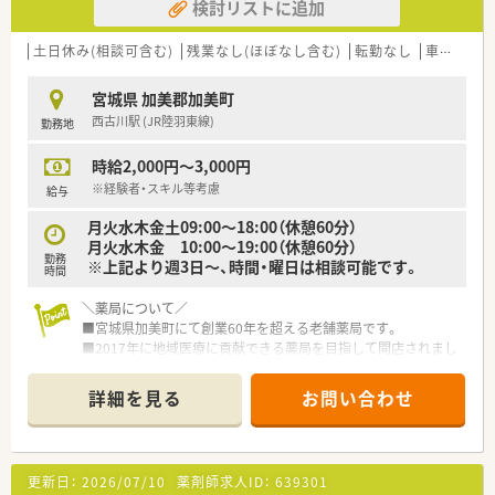
検討リストに追加
土日休み(相談可含む)
残業なし(ほぼなし含む)
転勤なし
車通勤可
宮城県 加美郡加美町
西古川駅 (JR陸羽東線)
勤務地
時給2,000円～3,000円
※経験者・スキル等考慮
給与
月火水木金土09:00～18:00（休憩60分）
月火水木金 10:00～19:00（休憩60分）
勤務
※上記より週3日～、時間・曜日は相談可能です。
時間
＼薬局について／
■宮城県加美町にて創業60年を超える老舗薬局です。
■2017年に地域医療に貢献できる薬局を目指して開店されまし
た。
■地域医療機関との連携も取りやすく、患者様との繋がりも強い
詳細を見る
お問い合わせ
雰囲気の良い薬局です。
■OTCと薬局製剤を主力に併せて調剤業務を行っており、豊富な
経験ができる環境です。
更新日：
2026/07/10
薬剤師求人ID：
639301
＼こんな方にオススメです／