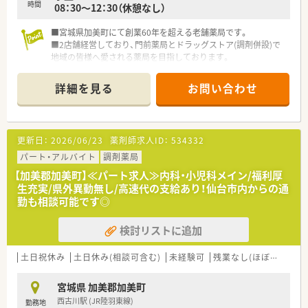
時間
08：30～12：30（休憩なし）
■宮城県加美町にて創業60年を超える老舗薬局です。
■2店舗経営しており、門前薬局とドラッグストア(調剤併設)で
地域の皆様へ愛される薬局を目指しております。
■内科メインに応需。処方箋枚数にゆとりあり、無理なくご就業
頂ける環境です。
詳細を見る
お問い合わせ
■店舗内の風通し良く、のびのびとお仕事に取り組めます。
更新日：
2026/06/23
薬剤師求人ID：
534332
パート・アルバイト
調剤薬局
【加美郡加美町】≪パート求人≫内科・小児科メイン/福利厚
生充実/県外異動無し/高速代の支給あり！仙台市内からの通
勤も相談可能です◎
検討リストに追加
土日祝休み
土日休み(相談可含む)
未経験可
残業なし(ほぼなし含む)
宮城県 加美郡加美町
西古川駅 (JR陸羽東線)
勤務地