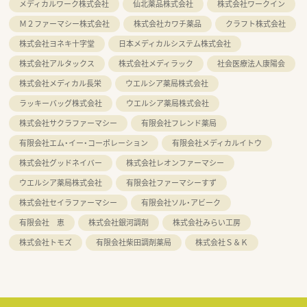
メディカルワーク株式会社
仙北薬品株式会社
株式会社ワークイン
Ｍ２ファーマシー株式会社
株式会社カワチ薬品
クラフト株式会社
株式会社ヨネキ十字堂
日本メディカルシステム株式会社
株式会社アルタックス
株式会社メディラック
社会医療法人康陽会
株式会社メディカル長栄
ウエルシア薬局株式会社
ラッキーバッグ株式会社
ウエルシア薬局株式会社
株式会社サクラファーマシー
有限会社フレンド薬局
有限会社エム・イー・コーポレーション
有限会社メディカルイトウ
株式会社グッドネイバー
株式会社レオンファーマシー
ウエルシア薬局株式会社
有限会社ファーマシーすず
株式会社セイラファーマシー
有限会社ソル・アビーク
有限会社 恵
株式会社銀河調剤
株式会社みらい工房
株式会社トモズ
有限会社柴田調剤薬局
株式会社Ｓ＆Ｋ