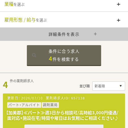
業種
を選ぶ
雇用形態 / 給与
を選ぶ
詳細条件を表示
条件に合う求人
4
件を
検索する
4
件の薬剤師求人
並び順
更新日：
2026/07/10
薬剤師求人ID：
657138
パート・アルバイト
調剤薬局
【加美郡】≪パート≫週3日から相談可/高時給3,000円優遇/
面対応+施設在宅/時間や曜日はお気軽にご相談ください♪