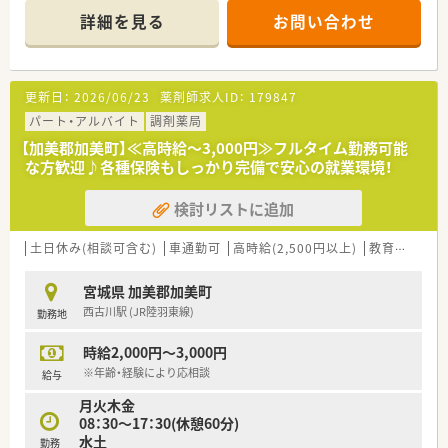
■地域医療機関との連携も取りやすく、患者様との繋がりも強い
詳細を見る
お問い合わせ
雰囲気の良い薬局です。
■OTCと薬局製剤を主力に併せて調剤業務を行っており、豊富な
経験ができる環境です。
更新日：
2026/06/23
薬剤師求人ID：
179847
＼オススメポイント／
■ご経験等を考慮し高年収650万円優遇いたします！
パート・アルバイト
調剤薬局
■近隣のクリニックから処方箋を面対応しています。その他施
【加美郡加美町】≪高時給～3,000円≫フルタイム勤務可能
設在宅の対応もしておりますので、往診同行や配達などの業務に
な方歓迎♪各種保険もしっかり完備で安心の就業環境！
携わることができます。
検討リストに追加
土日休み(相談可含む)
車通勤可
高時給(2,500円以上)
教育制度あり
宮城県 加美郡加美町
西古川駅 (JR陸羽東線)
勤務地
時給2,000円～3,000円
※年齢・経験により応相談
給与
月火木金
08：30～17：30(休憩60分)
水土
勤務