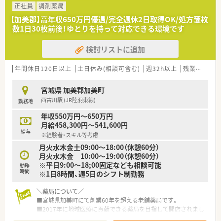
■メリハリをつけてお仕事したい方
正社員
調剤薬局
■子育てや家事等と両立し、しっかりプライベートも確保したい
【加美郡】高年収650万円優遇/完全週休2日取得OK/処方箋枚
方
数1日30枚前後！ゆとりを持って対応できる環境です
検討リストに追加
年間休日120日以上
土日休み(相談可含む)
週32h以上
残業なし(ほぼなし含む)
宮城県 加美郡加美町
西古川駅 (JR陸羽東線)
勤務地
年収550万円～650万円
月給458,300円～541,600円
給与
※経験者・スキル等考慮
月火水木金土09:00～18:00（休憩60分）
月火水木金 10:00～19:00（休憩60分）
※平日9:00～18;00固定なども相談可能
勤務
時間
※1日8時間、週5日のシフト制勤務
＼薬局について／
■宮城県加美町にて創業60年を超える老舗薬局です。
■2017年に地域医療に貢献できる薬局を目指して開店されまし
た。