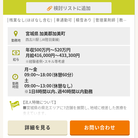
検討リストに追加
残業なし(ほぼなし含む)
車通勤可
積雪あり
管理薬剤師
教育制度あり
宮城県 加美郡加美町
西古川駅 (JR陸羽東線)
勤務地
年収500万円～520万円
月給416,000円～433,300円
給与
※経験者例・スキル等考慮
月～金
09:00～18:00（休憩60分）
土
勤務
09:00～13:00（休憩なし）
時間
※1日8時間以内、週40時間以内勤務
【法人特徴について】
■宮城県の県北エリアに7店舗を展開し、地域に根差した医療を
支えています。
■在宅支援にも積極的に取り組んでおり、地域住民の健康を支え
る薬局です。
詳細を見る
お問い合わせ
■大手チェーン薬局のグループ企業なので、安定した経営基盤を
誇ります。