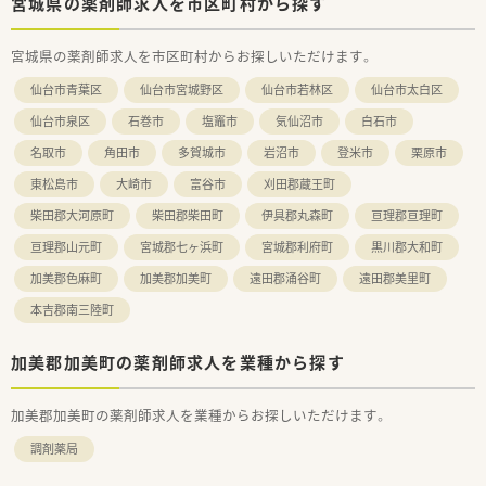
宮城県の薬剤師求人を市区町村から探す
宮城県の薬剤師求人を市区町村からお探しいただけます。
仙台市青葉区
仙台市宮城野区
仙台市若林区
仙台市太白区
仙台市泉区
石巻市
塩竈市
気仙沼市
白石市
名取市
角田市
多賀城市
岩沼市
登米市
栗原市
東松島市
大崎市
富谷市
刈田郡蔵王町
柴田郡大河原町
柴田郡柴田町
伊具郡丸森町
亘理郡亘理町
亘理郡山元町
宮城郡七ヶ浜町
宮城郡利府町
黒川郡大和町
加美郡色麻町
加美郡加美町
遠田郡涌谷町
遠田郡美里町
本吉郡南三陸町
加美郡加美町の薬剤師求人を業種から探す
加美郡加美町の薬剤師求人を業種からお探しいただけます。
調剤薬局