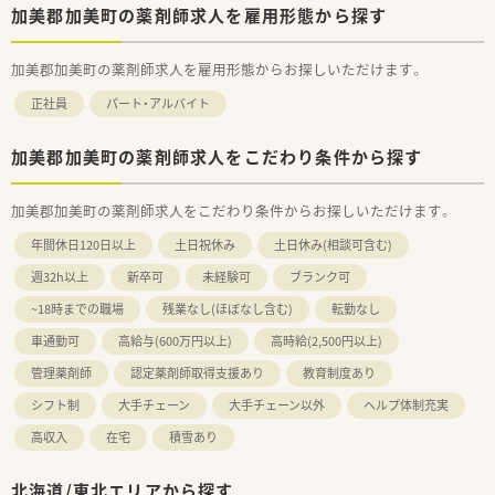
加美郡加美町の薬剤師求人を雇用形態から探す
加美郡加美町の薬剤師求人を雇用形態からお探しいただけます。
正社員
パート・アルバイト
加美郡加美町の薬剤師求人をこだわり条件から探す
加美郡加美町の薬剤師求人をこだわり条件からお探しいただけます。
年間休日120日以上
土日祝休み
土日休み(相談可含む)
週32h以上
新卒可
未経験可
ブランク可
~18時までの職場
残業なし(ほぼなし含む)
転勤なし
車通勤可
高給与(600万円以上)
高時給(2,500円以上)
管理薬剤師
認定薬剤師取得支援あり
教育制度あり
シフト制
大手チェーン
大手チェーン以外
ヘルプ体制充実
高収入
在宅
積雪あり
北海道/東北エリアから探す