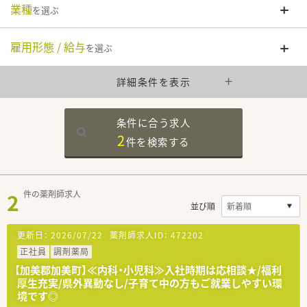
業種
を選ぶ
雇用形態 / 給与
を選ぶ
詳細条件を表示
条件に合う求人
2
件を
検索する
2
件の薬剤師求人
並び順
更新日：
2026/07/22
薬剤師求人ID：
472202
正社員
調剤薬局
【加美郡加美町】≪内科・小児科≫入社時期は応相談★/福利
厚生充実/県外異動なし/子育て中の方もご就業しやすい環
境です◎