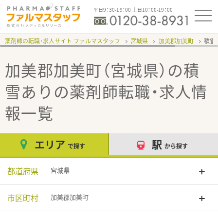
平日9：30-19：00 土日10：00-19：00
薬剤師の転職・求人サイト ファルマスタッフ
宮城県
加美郡加美町
積雪
加美郡加美町（宮城県）の積
雪あり
の薬剤師転職・求人情
報一覧
エリア
駅
で探す
から探す
都道府県
宮城県
市区町村
加美郡加美町