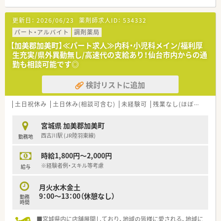
【店舗情報と応需状況について】
更新日：
2026/06/23
薬剤師求人ID：
534332
■JR陸羽東線の西古川駅から車で10分ほどの場所にある店舗で
す。
パート・アルバイト
調剤薬局
■内科と小児科をメインに、1日80枚の処方箋を応需している薬
【加美郡加美町】≪パート求人≫内科・小児科メイン/福利厚
局です。
生充実/県外異動無し/高速代の支給あり！仙台市内からの通
■薬剤師は正社員2名とパート1名、事務員3名の体制で勤務して
勤も相談可能です◎
います。
検討リストに追加
【勤務実態について】
■勤務時間は月曜から金曜は9時から18時、土曜は9時から13時
までです。
土日祝休み
土日休み(相談可含む)
未経験可
残業なし(ほぼなし含む)
■週40時間のシフト制ですが、勤務時間や曜日は相談に応じて
いただけます。
宮城県 加美郡加美町
■夏季休暇や年末年始休暇は門前クリニックに準じて取得が可
西古川駅 (JR陸羽東線)
勤務地
能です。
時給1,800円～2,000円
※経験者例・スキル等考慮
給与
月火水木金土
9：00～13：00（休憩なし）
勤務
時間
■宮城県内に店舗展開しており、地域の皆様に愛される、地域に