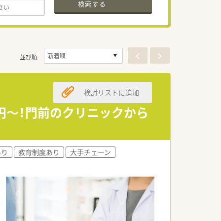
検索する
並び順
検討リストに追加
円～！門前のクリニックから
あり
教育制度あり
大手チェーン