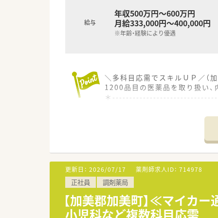
年収500万円～600万円
月給333,000円～400,000円
給与
※年齢・経験により優遇
＼多科目応需でスキルＵＰ／（加
1200品目の医薬品を取り扱い
＊------------------------------
【店舗情報と応需状況について】
■西古川駅から車で25分ほど
■1日の処方箋応需枚数は60枚
■現在は正社員の薬剤師2名と
【法人特徴について】
更新日：
2026/07/17
薬剤師求人ID：
714978
■地域密着型の薬局運営を目指
正社員
調剤薬局
■明るく元気に過ごすための健
■薬局としての存在意義を日々
【加美郡加美町】≪マイカー
小児科など複数科目応需
【職場環境と雰囲気】