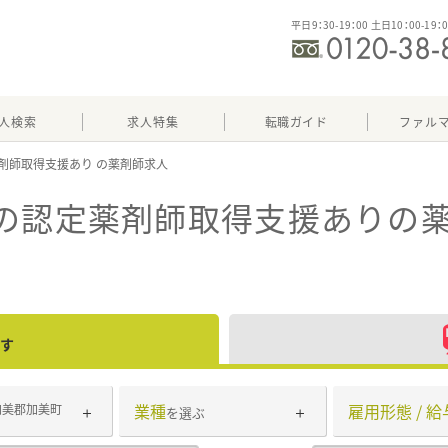
平日9：30-19：00 土日10：00-19：
人検索
求人特集
転職ガイド
ファル
剤師取得支援あり
）の認定薬剤師取得支援あり
の
す
業種
雇用形態 / 給
加美郡加美町
を選ぶ