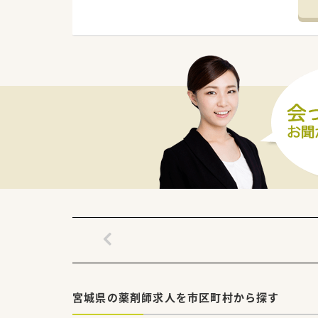
■有備館駅から車で30分ほど
■主に近隣の医療機関から内科、
■取り扱い医薬品は約1200品
【法人特徴について】
■地域密着型の薬局を目指し、
■明るく元気に過ごしていただ
■日々の活動において、笑顔で
【求人情報について】
■年収は500万円から600万
■年間休日は120日以上確保さ
■大手チェーンの安定した経営
宮城県の薬剤師求人を市区町村から探す