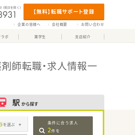
00
（祝日を除く）
【無料】転職サポート登録
企業の皆様へ
会社概要
お問い合わせ
マラボ
薬学生
支店紹介
薬剤師転職・求人情報一
駅
から探す
条件に合う求人
与
を選ぶ
2
件を