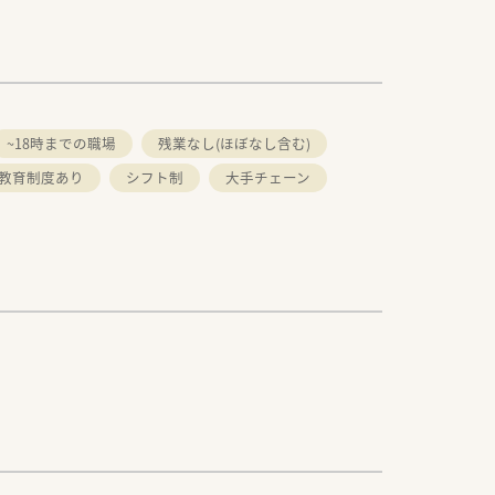
~18時までの職場
残業なし(ほぼなし含む)
教育制度あり
シフト制
大手チェーン