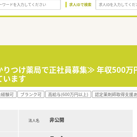
求人IDで検索
かりつけ薬局で正社員募集≫ 年収500万
ています
未経験可
ブランク可
高給与(600万円以上)
認定薬剤師取得支援
非公開
法人名