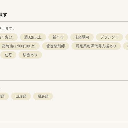
探す
だけます。
談可含む)
週32h以上
新卒可
未経験可
ブランク可
高時給(2,500円以上)
管理薬剤師
認定薬剤師取得支援あり
在宅
積雪あり
。
田県
山形県
福島県