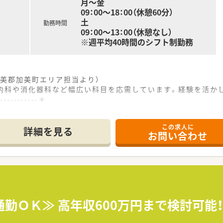
月～金
09：00～18：00（休憩60分）
土
勤務時間
09：00～13：00（休憩なし）
※週平均40時間のシフト制勤務
美郡加美町エリア担当より）
、内科や消化器科など幅広い科目を応需しています。経験を活かし
------------＊
この求人に
の立地にあり、内科や消化器科など多岐にわたる科目を応需して
詳細を見る
お問い合わせ
から70枚程度となっており、医薬品の採用品目数は約1200品目
正社員の事務スタッフ3名が在籍しており、地域医療への貢献に
しており、患者様とのふれあいや思いやりの心を何よりも大切に
康アドバイザーとして、常に身近な存在であり続けることを目標
考えながら活動しており、日々の業務を通じて地域社会へ貢献し
通勤ＯＫ≫ 高年収600万円まで検討可能