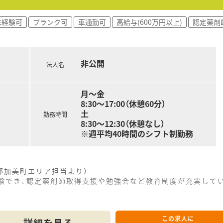
ているため、ヘルプ体制が充実しており、安心して業務に集中で
ョンが活発であり、お互いに助け合いながら笑顔で働くことがで
未経験可
ブランク可
車通勤可
高給与(600万円以上)
認定薬剤
う実績が示す通り、スタッフの定着率が高く、長く腰を据えて働
非公開
法人名
月～金
8:30～17:00（休憩60分）
土
勤務時間
8:30～12:30（休憩なし）
※週平均40時間のシフト制勤務
郡加美町エリア担当より）
経験でき、認定薬剤師取得支援や勉強会など教育制度が充実して
------------＊
この求人に
詳細を見る