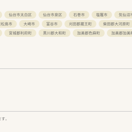
仙台市太白区
仙台市泉区
石巻市
塩竈市
気仙沼
東松島市
大崎市
富谷市
刈田郡蔵王町
柴田郡大河原町
宮城郡利府町
黒川郡大和町
加美郡色麻町
加美郡加美
。
ます。