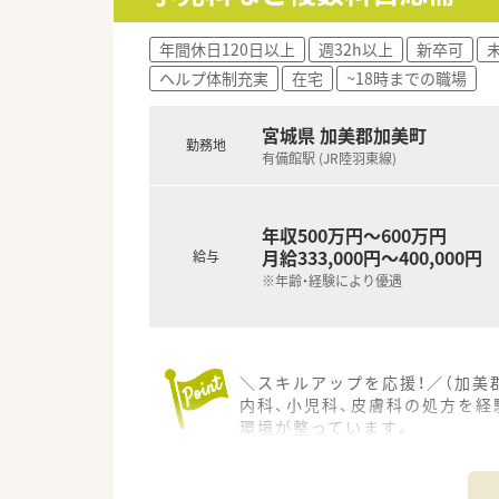
■大手チェーンが運営に関わっ
■従業員同士のコミュニケーシ
年間休日120日以上
週32h以上
新卒可
■平均勤続勤務年数が7年とい
ヘルプ体制充実
在宅
~18時までの職場
宮城県 加美郡加美町
勤務地
有備館駅 (JR陸羽東線)
年収500万円～600万円
月給333,000円～400,000円
給与
※年齢・経験により優遇
＼スキルアップを応援！／（加美
内科、小児科、皮膚科の処方を
環境が整っています。
＊------------------------------
【店舗情報と応需状況について】