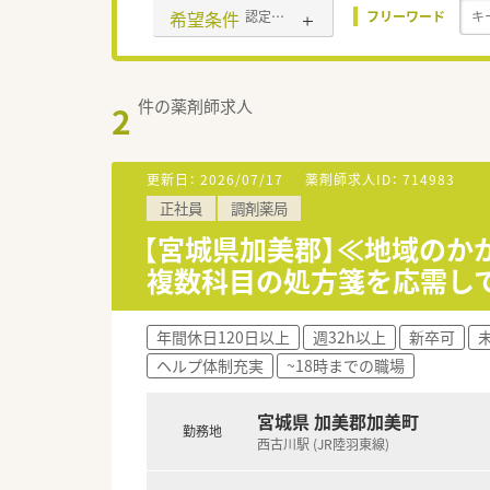
希望条件
認定薬剤師取得支援あり
フリーワード
件の薬剤師求人
2
更新日：
2026/07/17
薬剤師求人ID：
714983
正社員
調剤薬局
【宮城県加美郡】≪地域のか
複数科目の処方箋を応需し
年間休日120日以上
週32h以上
新卒可
ヘルプ体制充実
~18時までの職場
宮城県 加美郡加美町
勤務地
西古川駅 (JR陸羽東線)