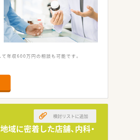
て年収600万円の相談も可能です。
いる調剤薬局です。
にも及びます。
努めております。
している法人です。
検討リストに追加
に掲げております。
続けております。
！地域に密着した店舗、内科・