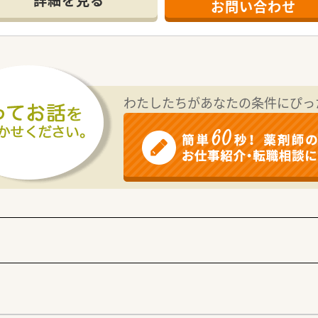
お問い合わせ
の場所にあり、マイカー通勤が可能なので毎日の通勤も快適で便
小児科、皮膚科の処方箋を1日平均40〜50枚程度応需していま
目と幅広く、様々な疾患に対する幅広い知識を身につけることが
患者様とのふれあいと思いやりを何よりも大切にしながら日々の
くための健康アドバイザーとして、地域で一番身近な薬局であり
わたしたちがあなたの条件にぴっ
の挨拶とありがとうという感謝の気持ちを常に持ち続けることを
円の間で、ご本人のこれまでのご経験やご年齢を考慮して優遇し
れており、ワークライフバランスを重視して働きたい方に最適な
基盤があり、将来にわたって長く安心して働くことができる環境