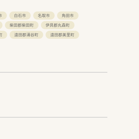
市
白石市
名取市
角田市
柴田郡柴田町
伊具郡丸森町
町
遠田郡涌谷町
遠田郡美里町