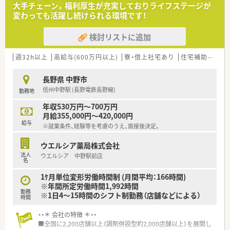
ば夫婦で転勤が可能です。
多い環境でも一人ひとりが無理なく業務に集中できる環境で
大手チェーン。福利厚生が充実しておりライフステージが
■子女教育手当・社宅手当･住宅助成など、プライベートな部分を
す。
変わっても活躍し続けられる環境です！
支援してくれる福利厚生も充実しています。
【募集背景と求める人物像について】
検討リストに追加
■中野市を含む北信エリアで薬剤師が不足しており、マネジメン
トを担うべきエリアマネージャーの応援体制を解消するための
募集です。
週32h以上
高給与(600万円以上)
寮・借上社宅あり
住宅補助(手当)あり
■55歳までの方であれば正社員として幅広くお受け入れしてお
り、周囲と協力しながら円滑に業務を進められる方を求めていま
長野県 中野市
す。
信州中野駅 (長野電鉄長野線)
勤務地
■転職回数が気になる方でも、将来的な近隣エリアへの異動など
柔軟な対応が可能であれば、積極的に採用を検討する方針でござ
年収530万円～700万円
います。
月給355,000円～420,000円
給与
※就業条件、経験等を考慮のうえ、面接後決定。
【勤務実態について】
■4週9休制を導入しており、年間休日は117日まで増加している
ウエルシア薬局株式会社
ため、しっかり身体を休めてリフレッシュすることが可能です。
法人
ウエルシア 中野駅前店
■富士薬品グループ共通の厳しい勤怠管理により、残業時間は月
名
平均6.6時間と非常に少なく、自分の時間を大切に確保できま
す。
1ｹ月単位変形労働時間制 (月間平均：166時間)
■全社員が対象となる6連休のリフレッシュ休暇制度があるた
※年間所定労働時間1,992時間
勤務
め、家族旅行や趣味の時間など、まとまった休日を毎年楽しめま
※1日4～15時間のシフト制勤務（店舗などによる）
時間
す。
・・＊ 会社の特徴 ＊・・
■全国に2,200店舗以上（調剤併設型約2,000店舗以上）を展開し