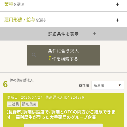
業種
を選ぶ
雇用形態 / 給与
を選ぶ
詳細条件を表示
条件に合う求人
6
件を
検索する
6
件の薬剤師求人
並び順
更新日：
2026/07/27
薬剤師求人ID：
324576
正社員
調剤薬局
【長野市】調剤併設店で、調剤とOTCの両方がご経験できま
す 福利厚生が整った大手薬局のグループ企業