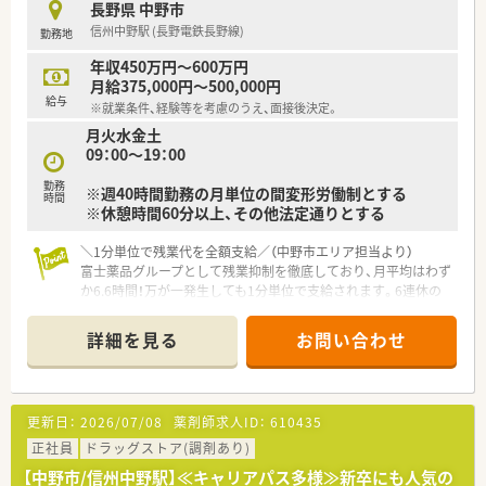
長野県 中野市
■管理薬剤師以降は、自分が進みたいコースにチャレンジできる
信州中野駅 (長野電鉄長野線)
勤務地
チャンスが誰にでもあります。
■「社内・グループ公募制度、自己申告制度、ポイント面談」など
年収450万円～600万円
を通じて、今後のキャリアや希望を会社側に伝え新たなキャリア
月給375,000円～500,000円
形成する事も可能です。
給与
※就業条件、経験等を考慮のうえ、面接後決定。
月火水金土
≪プライベートの時間もしっかり確保≫
09：00～19：00
■最大20日間（1～4回分割）の長期連休の取得が可能となり、ほ
ぼ全員が取得をしています。
勤務
※週40時間勤務の月単位の間変形労働制とする
※（例）①20日、②10日＋10日、③10日＋5日＋5日 ④5日×4
時間
※休憩時間60分以上、その他法定通りとする
回 ※最低5日取得
■年間休日が120～125日あるのでプライベートな時間を十分に
確保できます。
＼1分単位で残業代を全額支給／（中野市エリア担当より）
富士薬品グループとして残業抑制を徹底しており、月平均はわず
≪充実した教育制度でスキルアップが可能≫
か6.6時間！万が一発生しても1分単位で支給されます。6連休の
■ビジネススクール制度を活用し「マーケティング・経営管理」な
リフレッシュ休暇もあり、私生活も大切にできます。
どの科目の履修が可能です。
詳細を見る
お問い合わせ
【店舗情報と応需状況について】
≪安心して長く働ける福利厚生制度≫
■信州中野駅から徒歩16分の立地にあり、内科や循環器科、外科
■育時休業は最大3年間の取得が可能、育児休職からの復帰率
など幅広い科目の処方箋を1日約150枚応需している薬局です。
「98.6％（昨年までの2年間平均）」です。
■広域からの処方箋も受け付ける総合科目の環境であり、様々な
更新日：
2026/07/08
薬剤師求人ID：
610435
■育時時短勤務は、最大3時間の時間短縮する事ができ、お子様
症例に触れながら薬剤師としての専門知識を深めることが可能
が小学校卒業する迄取得が可能です。
です。
正社員
ドラッグストア(調剤あり)
■夫婦共に就業している事を条件に「ペア転勤制度」を利用すれ
■常勤5名、パート5名の厚い人員体制を敷いているため、枚数が
【中野市/信州中野駅】≪キャリアパス多様≫新卒にも人気の