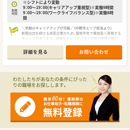
※シフトにより変動
9：00～19：00(キャリアアップ重視型)※実働9時間
勤務
9：00～19：00(ワークライフバランス型)※実働8時
時間
間
＼早期のキャリアアップが可能／（中野市エリア担当より）
新規出店を続ける成長企業のため、最短半年で薬局長へ昇格する
チャンスがあります。明確なキャリアパスと充実の研修が魅力
です。
詳細を見る
お問い合わせ
【店舗情報と応需状況について】
■最寄り駅の信州中野駅から徒歩で7分ほどの場所に位置してお
り、通勤の利便性が非常に高い調剤薬局です。
■処方箋は面応需で1日あたり30枚程度となっており、複数の診
療科目をバランスよく学べる環境が整っています。
わたしたちがあなたの条件にぴった
■在宅業務は居宅と施設の両方に対応しており、地域医療に深く
りの職場をお探しします。
貢献しながら幅広い経験を積むことが可能です。
【法人特徴について】
■創業150年以上の歴史を誇る老舗企業であり、北陸地域をはじ
め全国に600店舗以上を展開して成長しています。
■利便性と信頼性を追求した店舗づくりを特長とし、地域住民に
とってなくてはならないかかりつけ薬局を目指します。
■最新の調剤機器を積極的に導入することで、薬剤師の業務負担
を軽減し安心して働ける環境を構築しています。