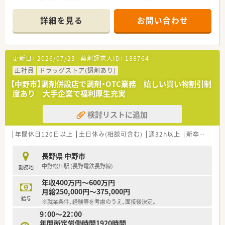
◎転勤時借上住宅（個人負担なし、特別勤務手当て最大3万円支
600万円以上も十分に目指せます。
給あり）
詳細を見る
お問い合わせ
◎研修認定薬剤師並びに実務実習指導薬剤師認定資格取得補助、
【店舗情報と応需状況について】
他
■信州中野駅が最寄りの当薬局は、総合病院の門前に位置してお
◎労働組合あり！
り、日々多岐にわたる症例や処方に触れることが可能です。
■1日あたりの処方箋応需枚数は約20枚と比較的落ち着いてお
更新日：
2026/07/23
薬剤師求人ID：
188764
＼こんな方におすすめです／
り、一人ひとりの患者様に対して丁寧な服薬指導が行えます。
◎甲信越エリアで働きたい方
■平日08:30から17:30までの開局時間となっており、病院の診
正社員
ドラッグストア(調剤あり)
◎Uターン就職を希望する方
療時間に合わせた規則正しい勤務スケジュールが魅力です。
【中野市】調剤併設店で調剤・OTC業務 嬉しい買い物割引制
◎甲信越エリアで地域貢献をしていきたいとお考えの方！
度あり 大手企業で福利厚生充実
【募集背景と求める人物像について】
■現在、中野エリアを含む北信地域では薬剤師が不足しており、
検討リストに追加
体制強化のために正社員として活躍いただける方を急募してい
ます。
■エリアマネージャーが応援に入っている現状を打破し、地域医
年間休日120日以上
土日休み(相談可含む)
週32h以上
新卒可
未経
療の質を共に高めていける意欲的な方を積極的にお迎えしま
す。
長野県 中野市
■転職回数よりもお人柄や今後の意欲を重視しており、55歳ま
中野松川駅 (長野電鉄長野線)
勤務地
での方であれば経験の有無を問わず幅広くご相談が可能です。
年収400万円～600万円
【勤務実態について】
月給250,000円～375,000円
■富士薬品グループの方針により残業抑制が徹底されており、全
給与
※就業条件、経験等を考慮のうえ、面接後決定。
社平均の残業時間は月間6.6時間と非常に少ない水準です。
9：00～22：00
■残業代は1分単位で計算されて全額支給されるため、サービス
年間所定労働時間1920時間
残業が発生することはなく、納得感を持って勤務いただけます。