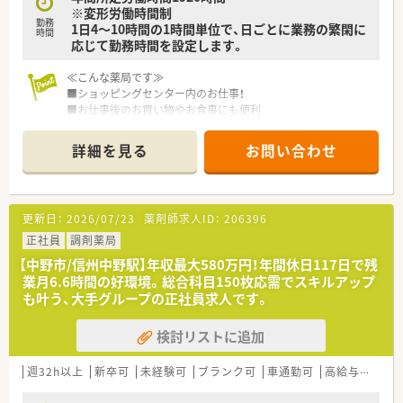
※変形労働時間制
■4週9休制を採用しており年間休日は117日に設定されている
勤務
1日4～10時間の1時間単位で、日ごとに業務の繁閑に
ため、仕事とプライベートのメリハリをつけた生活が送れます。
時間
応じて勤務時間を設定します。
≪こんな薬局です≫
■ショッピングセンター内のお仕事！
■お仕事後のお買い物やお食事にも便利
■面対応のため複数の処方箋に触れられる環境です。
■22：00まで・土日祝も営業しておりますが、パートも土日祝勤
詳細を見る
お問い合わせ
務できる方を優先して採用されておりますので、偏りなくシフト
調整が可能
≪会社の安定性は抜群≫
更新日：
2026/07/23
薬剤師求人ID：
206396
■世界14カ国(約300社)に展開するグループ中核企業。グローバ
ル企業にて安定した経営環境の中で安心して働く事が出来ま
正社員
調剤薬局
す。
【中野市/信州中野駅】年収最大580万円！年間休日117日で残
■全国に約300店舗を展開しており、調剤はもちろん、OTCやシ
業月6.6時間の好環境。総合科目150枚応需でスキルアップ
ニアケア、漢方薬、健康食品といった健康に必要な商品・サービ
も叶う、大手グループの正社員求人です。
ス提供、クリニックの誘致など新たな取り組みも実施していま
す。
検討リストに追加
≪多種多様なキャリアパスを用意≫
■調剤・OTCの担当として経験を積み更に管理薬剤師を経験した
週32h以上
新卒可
未経験可
ブランク可
車通勤可
高給与(600万円以上)
後は、「在宅・企画開発・バイヤー・教育・薬事・調剤サポート」等の
より専門性の高い業務に携わる事も可能です。