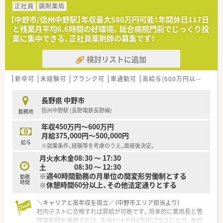
攻めの販売活動を展開しております。
正社員
調剤薬局
◎お客様の生活全般をカバーできる食品・日用品などを充実させ
【中野市/信州中野駅】年収最大580万円可能！年間休日117日
るなど、
と残業月平均6.6時間の好環境。総合病院門前でじっくり投
地域に合わせた事業展開に強みを有しています。
薬に集中できる、正社員薬剤師の募集です！
◎若い人がやる気を持って挑戦できる環境があります。
ドラッグストアで働く醍醐味は、調剤以外にお客さまの生活改善
検討リストに追加
のお手伝いが出来ます。
人との繋がりを作っていけることで、働くモチベーションの高さ
にも繋がっています。
新卒可
未経験可
ブランク可
車通勤可
高給与(600万円以上)
大
調剤だけにこだわらず、明るく人と話すのが好きだという方に楽
しめる職場です。
長野県 中野市
信州中野駅 (長野電鉄長野線)
勤務地
＼教育・研修制度／
◎充実した研修制度と福利厚生が整っています！
年収450万円～600万円
⇒新人研修、登録販売者取得研修、営業研修（医薬品・化粧品な
月給375,000円～500,000円
ど）
給与
※就業条件、経験等を考慮のうえ、面接後決定。
⇒e-ラーニングシステム、通信教育資格取得援助制度、研修認定
月火水木金08:30 ～ 17:30
薬剤師取得支援、等
土 08:30 ～ 12:30
※週40時間勤務の月単位の間変形労働制とする
＼福利厚生・手当／
勤務
時間
※休憩時間60分以上、その他法定通りとする
◎通勤手当(上限50,000円)、各種資格手当、時間外手当、役職手当
など
◎社会保険完備、確定拠出年金制度、買物割引制度、財形貯蓄、持
＼キャリアと高年収を両立／（中野市エリア担当より）
株会
社内テストに合格すれば昇給が可能です。将来的に薬局長と管
◎団体薬剤師賠償責任保険
理薬剤師を兼務すれば、手当だけで月4万円プラスになり、年収