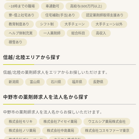
~18時までの職場
車通勤可
高給与(600万円以上)
寮・借上社宅あり
住宅補助(手当)あり
認定薬剤師取得支援あり
教育制度あり
シフト制
大手チェーン
大手チェーン以外
ヘルプ体制充実
一人薬剤師
総合科目
高収入
積雪あり
信越/北陸エリアから探す
信越/北陸の薬剤師求人をエリアからお探しいただけます。
新潟県
富山県
石川県
福井県
長野県
中野市の薬剤師求人を法人名から探す
中野市の薬剤師求人を法人名からお探しいただけます。
株式会社モリキ
株式会社アイセイ薬局
ウエルシア薬局株式会社
株式会社ノリ薬局
株式会社中島薬局
株式会社コスモファーマ東京