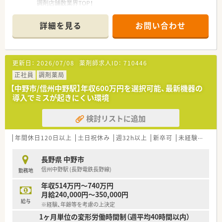
調剤店舗数業界TOP！
■店舗拡大に伴いキャリアアップできるポジションが多数あり！
頑張り次第で高給与も可能！
詳細を見る
お問い合わせ
■経験や勤務コースによりますが、経験の少ない方でも500万前
半スタートと業界TOP水準！
■職種や職域に合わせ、豊富な社内研修や外部組織と連携した研
修を用意されています
更新日：
2026/07/08
薬剤師求人ID：
710446
■薬剤師が中心の会社だからこそ活躍できるキャリアパスが多
種多様に用意されています。
正社員
調剤薬局
■店舗拡大に伴い、エリアマネジャーや営業部長等のマネジメン
【中野市/信州中野駅】年収600万円を選択可能、最新機器の
トのポジションも増えます。
導入でミスが起きにくい環境
■在宅や教育等の専門性を活かせるスペシャリストを目指すこ
とも可能です。
検討リストに追加
■その他にも、管理部門や商品部門等の本社スタッフなど活動領
域は多種多様です。
■在宅実施店舗は年々増加しており、在宅医療へもしっかりと関
年間休日120日以上
土日祝休み
週32h以上
新卒可
未経験可
ブ
わる事ができます。
■育児休暇は3歳まで取得が可能で、時短制度は小学5年生まで
長野県 中野市
時短勤務ができるよう変更予定です。
信州中野駅 (長野電鉄長野線)
勤務地
■年間休日が120日とワークライフバランスが整っています
■日用品から常備薬まで、従業員割引制度など嬉しいメリットも
年収514万円～740万円
たくさんあります！
月給240,000円～350,000円
給与
※経験、年齢等を考慮の上決定
1ヶ月単位の変形労働時間制（週平均40時間以内）