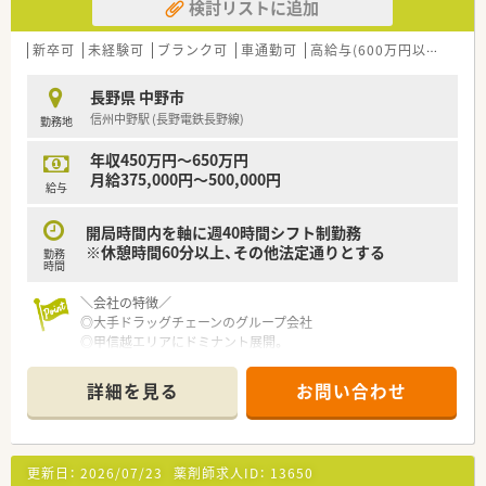
検討リストに追加
新卒可
未経験可
ブランク可
車通勤可
高給与(600万円以上)
住宅
長野県 中野市
信州中野駅 (長野電鉄長野線)
勤務地
年収450万円～650万円
月給375,000円～500,000円
給与
開局時間内を軸に週40時間シフト制勤務
※休憩時間60分以上、その他法定通りとする
勤務
時間
＼会社の特徴／
◎大手ドラッグチェーンのグループ会社
◎甲信越エリアにドミナント展開。
◎甲信越エリアのシェアNO.1を目指しています！
詳細を見る
お問い合わせ
＼働く環境／
◎高齢化への対応や調剤の併設等、地域に密着したサポートが強
みです！
「楽しんで頂ける売場」・「気配りの利いた商品構成・接客」を目指
更新日：
2026/07/23
薬剤師求人ID：
13650
し、