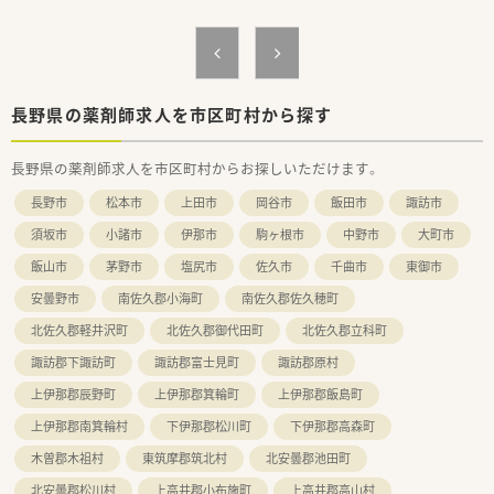
【こんな方にオススメ】
■処方箋枚数が多すぎない環境において、一人ひとりの患者様と
じっくり向き合った服薬指導を行いたい方です。
■大手チェーンならではの手厚い福利厚生や安心の労働環境の
中で、腰を据えて長期的な勤務を続けたい方です。
長野県の薬剤師求人を市区町村から探す
■これまでの調剤経験や管理職経験を存分に活かし、早期に役職
に就いて組織を牽引していきたいと考えている方です。
長野県の薬剤師求人を市区町村からお探しいただけます。
長野市
松本市
上田市
岡谷市
飯田市
諏訪市
須坂市
小諸市
伊那市
駒ヶ根市
中野市
大町市
飯山市
茅野市
塩尻市
佐久市
千曲市
東御市
安曇野市
南佐久郡小海町
南佐久郡佐久穂町
北佐久郡軽井沢町
北佐久郡御代田町
北佐久郡立科町
諏訪郡下諏訪町
諏訪郡富士見町
諏訪郡原村
上伊那郡辰野町
上伊那郡箕輪町
上伊那郡飯島町
上伊那郡南箕輪村
下伊那郡松川町
下伊那郡高森町
木曽郡木祖村
東筑摩郡筑北村
北安曇郡池田町
北安曇郡松川村
上高井郡小布施町
上高井郡高山村