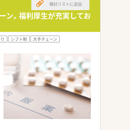
検討リストに追加
ェーン。福利厚生が充実してお
ー・教育・薬事・調剤サポート」等のより専
望を会社側に伝え新たなキャリア形成す
あり
シフト制
大手チェーン
」です。
です。
実しています。