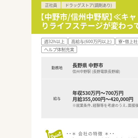
クリニックの誘致など新たな取
正社員
ドラッグストア(調剤あり)
≪多種多様なキャリアパスを用
【中野市/信州中野駅】≪キ
■調剤・OTCの担当として経験
りライフステージが変わっ
門性の高い業務に携わる事も可
■管理薬剤師以降は、自分が進
■「社内・グループ公募制度、自
週32h以上
高給与(600万円以上)
寮・借上
る事も可能です。
ヘルプ体制充実
≪プライベートの時間もしっか
■最大20日間（1～4回分割）
長野県 中野市
勤務地
※（例）①20日、②10日＋10日
信州中野駅 (長野電鉄長野線)
■年間休日が120～125日あ
≪充実した教育制度でスキルア
年収530万円～700万円
■ビジネススクール制度を活用し
月給355,000円～420,000円
給与
≪安心して長く働ける福利厚生
※就業条件、経験等を考慮のうえ、面接
■育時休業は最大3年間の取得が可
■育時時短勤務は、最大3時間
■夫婦共に就業している事を条
■子女教育手当・社宅手当･住
・・＊ 会社の特徴 ＊・・