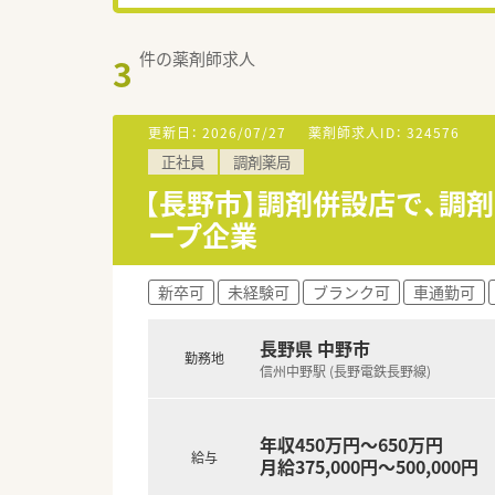
件の薬剤師求人
3
更新日：
2026/07/27
薬剤師求人ID：
324576
正社員
調剤薬局
【長野市】調剤併設店で、調
ープ企業
新卒可
未経験可
ブランク可
車通勤可
長野県 中野市
勤務地
信州中野駅 (長野電鉄長野線)
年収450万円～650万円
給与
月給375,000円～500,000円