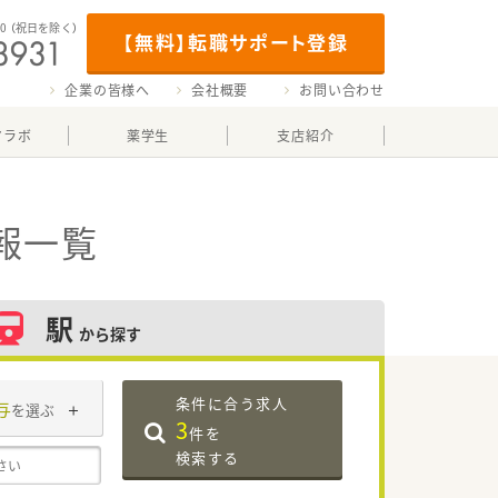
00
（祝日を除く）
【無料】転職サポート登録
企業の皆様へ
会社概要
お問い合わせ
マラボ
薬学生
支店紹介
報一覧
駅
から探す
条件に合う求人
与
を選ぶ
3
件を
検索する