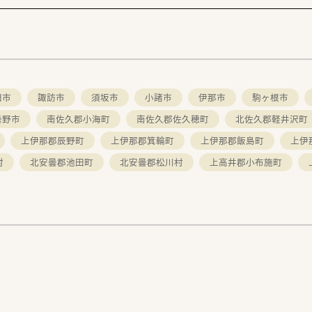
田市
諏訪市
須坂市
小諸市
伊那市
駒ヶ根市
曇野市
南佐久郡小海町
南佐久郡佐久穂町
北佐久郡軽井沢町
上伊那郡辰野町
上伊那郡箕輪町
上伊那郡飯島町
上伊
村
北安曇郡池田町
北安曇郡松川村
上高井郡小布施町