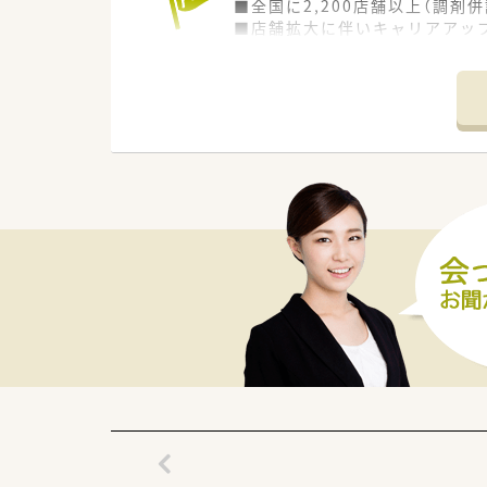
■全国に2,200店舗以上（調剤併
■店舗拡大に伴いキャリアアッ
■経験や勤務コースによりますが
■職種や職域に合わせ、豊富な
■薬剤師が中心の会社だからこ
■店舗拡大に伴い、エリアマネ
■在宅や教育等の専門性を活か
■その他にも、管理部門や商品
■在宅実施店舗は年々増加して
■育児休暇は3歳まで取得が可
■年間休日が120日とワークラ
■日用品から常備薬まで、従業