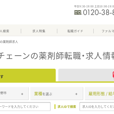
平日9：30-19：00 土日10：00-19：
人検索
求人特集
転職ガイド
ファル
チェーン
の薬剤師転職・求人情
す
業種
雇用形態 / 給
中野市
を選ぶ
求人IDで検索