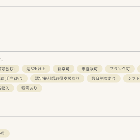
す。
談可含む)
週32h以上
新卒可
未経験可
ブランク可
助(手当)あり
認定薬剤師取得支援あり
教育制度あり
シフト
高収入
積雪あり
野県