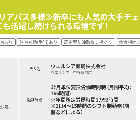
り組みも実施しています。
意≫
ャリアパス多様≫新卒にも人気の大手チ
を積み更に管理薬剤師を経験した後は、「在宅・企画開発・バイヤ
ても活躍し続けられる環境です！
能です。
みたいコースにチャレンジできるチャンスが誰にでもあります。
己申告制度、ポイント面談」などを通じて、今後のキャリアや希
社宅あり
住宅補助(手当)あり
認定薬剤師取得支援あり
教育制度
り確保≫
の長期連休の取得が可能となり、ほぼ全員が取得をしています。
ウエルシア薬局株式会社
、③10日＋5日＋5日 ④5日×4回 ※最低5日取得
法人名
ウエルシア 中野駅前店
るのでプライベートな時間を十分に確保できます。
1ｹ月単位変形労働時間制 (月間平均：
ップが可能≫
166時間)
「マーケティング・経営管理」などの科目の履修が可能です。
※年間所定労働時間1,992時間
勤務時間
※1日4～15時間のシフト制勤務（店
制度≫
後決定。
舗などによる）
能、育児休職からの復帰率「98.6％（昨年までの2年間平均）
の時間短縮する事ができ、お子様が小学校卒業する迄取得が可能
件に「ペア転勤制度」を利用すれば夫婦で転勤が可能です。
宅助成など、プライベートな部分を支援してくれる福利厚生も充