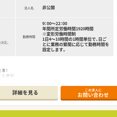
、営業研修（医薬品・化粧品など）
教育資格取得援助制度、研修認定薬剤師取得支援、等
非公開
法人名
、各種資格手当、時間外手当、役職手当など
9：00～22：00
度、買物割引制度、財形貯蓄、持株会
年間所定労働時間1920時間
※変形労働時間制
、特別勤務手当て最大3万円支給あり）
勤務時間
1日4～10時間の1時間単位で、日ご
習指導薬剤師認定資格取得補助、他
後決定。
とに業務の繁閑に応じて勤務時間を
設定します。
事！
ていきたいとお考えの方！
にも便利
触れられる環境です。
しておりますが、パートも土日祝勤務できる方を優先して採用さ
この求人に
詳細を見る
お問い合わせ
展開するグループ中核企業。グローバル企業にて安定した経営環境
おり、調剤はもちろん、OTCやシニアケア、漢方薬、健康食品と