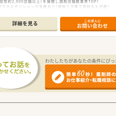
設型約2,000店舗以上）を展開し調剤店舗数業界TOP！
プできるポジションが多数あり！頑張り次第で高給与も可能！
、経験の少ない方でも500万前半スタートと業界TOP水準！
社内研修や外部組織と連携した研修を用意されています
この求人に
そ活躍できるキャリアパスが多種多様に用意されています。
詳細を見る
お問い合わせ
ジャーや営業部長等のマネジメントのポジションも増えます。
せるスペシャリストを目指すことも可能です。
部門等の本社スタッフなど活動領域は多種多様です。
おり、在宅医療へもしっかりと関わる事ができます。
能で、時短制度は小学5年生まで時短勤務ができるよう変更予定
イフバランスが整っています
員割引制度など嬉しいメリットもたくさんあります！
わたしたちがあなたの条件にぴっ