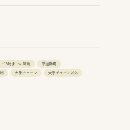
~18時までの職場
車通勤可
制
大手チェーン
大手チェーン以外