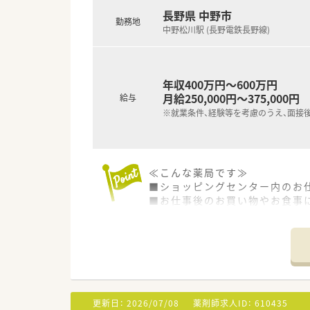
⇒新人研修、登録販売者取得研修
長野県 中野市
⇒e-ラーニングシステム、通信
勤務地
中野松川駅 (長野電鉄長野線)
＼福利厚生・手当／
◎通勤手当(上限50,000円)
◎社会保険完備、確定拠出年金制
年収400万円～600万円
◎団体薬剤師賠償責任保険
月給250,000円～375,000円
◎転勤時借上住宅（個人負担なし
給与
◎研修認定薬剤師並びに実務実
※就業条件、経験等を考慮のうえ、面接
◎労働組合あり！
＼こんな方におすすめです／
◎甲信越エリアで働きたい方
≪こんな薬局です≫
◎Uターン就職を希望する方
■ショッピングセンター内のお仕
◎甲信越エリアで地域貢献をし
■お仕事後のお買い物やお食事
■面対応のため複数の処方箋に
■22：00まで・土日祝も営業
可能
≪会社の安定性は抜群≫
■世界14カ国(約300社)に
■全国に約300店舗を展開して
更新日：
2026/07/08
薬剤師求人ID：
610435