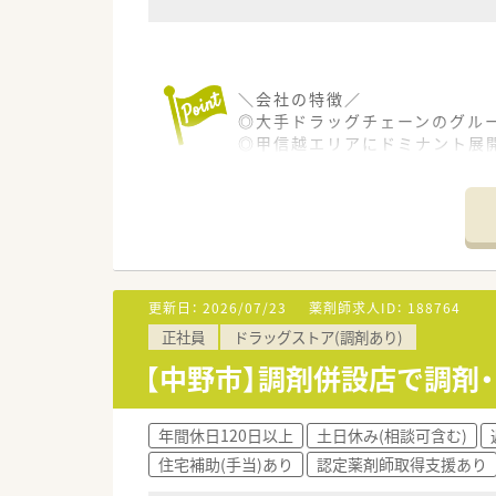
＼会社の特徴／
◎大手ドラッグチェーンのグル
◎甲信越エリアにドミナント展
◎甲信越エリアのシェアNO.1
＼働く環境／
◎高齢化への対応や調剤の併設
「楽しんで頂ける売場」・「気配
攻めの販売活動を展開しており
◎お客様の生活全般をカバーで
更新日：
2026/07/23
薬剤師求人ID：
188764
地域に合わせた事業展開に強み
正社員
ドラッグストア(調剤あり)
◎若い人がやる気を持って挑戦
ドラッグストアで働く醍醐味は
【中野市】調剤併設店で調剤
人との繋がりを作っていけるこ
調剤だけにこだわらず、明るく
年間休日120日以上
土日休み(相談可含む)
＼教育・研修制度／
住宅補助(手当)あり
認定薬剤師取得支援あり
◎充実した研修制度と福利厚生