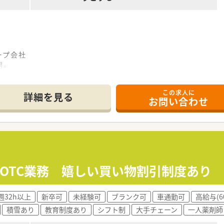
ープ会社
開。
を目指しています！
この求人に
詳細を見る
お問い合わせ
等、地域に密着したサポートが強みです！
りの利いた商品構成・接客」を目指し、
ます。
きる食品・日用品などを充実させるなど、
を有しています。
できる環境があります。
、調剤以外にお客さまの生活改善のお手伝いが出来ます。
・OTC業務 嬉しい買い物割引制度あり
とで、働くモチベーションの高さにも繋がっています。
人と話すのが好きだという方に楽しめる職場です。
週32h以上
新卒可
未経験可
ブランク可
車通勤可
高給与(6
積雪あり
教育制度あり
シフト制
大手チェーン
一人薬剤師
が整っています！