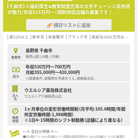
【千曲市】≪福利厚生&教育制度充実の大手チェーン≫高待遇
が魅力/年収515万円～！調剤併設店舗の募集です♪
検討リストに追加
週32h以上
新卒可
未経験可
ブランク可
高給与(600万円以上)
寮
長野県 千曲市
稲荷山駅 (JR篠ノ井線)
勤務地
年収530万円～700万円
月給355,000円～420,000円
給与
※就業条件、経験等を考慮のうえ、面接後決定。
ウエルシア薬局株式会社
法人
ウエルシア千曲稲荷山店
名
1ヶ月単位の変形労働時間制（月平均:165.6時間/年間
所定労働時間:1,988時間）
勤務
※1日4~15時間のシフト制勤務（店舗により異なる）
時間
・・＊ 会社の特徴 ＊・・
■全国に2,200店舗以上（調剤併設型約2,000店舗以上）を展開し