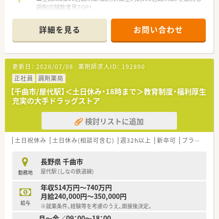
調剤店舗数業界TOP！
■店舗拡大に伴いキャリアアップできるポジションが多数あり！
頑張り次第で高給与も可能！
詳細を見る
お問い合わせ
■経験や勤務コースによりますが、経験の少ない方でも500万前
半スタートと業界TOP水準！
■職種や職域に合わせ、豊富な社内研修や外部組織と連携した研
修を用意されています
更新日：
2026/07/08
薬剤師求人ID：
192890
■薬剤師が中心の会社だからこそ活躍できるキャリアパスが多
種多様に用意されています。
正社員
調剤薬局
■店舗拡大に伴い、エリアマネジャーや営業部長等のマネジメン
【千曲市/屋代駅】＜土日休み・18時まで＞教育制度・福利厚生
トのポジションも増えます。
充実の大手ドラッグストア
■在宅や教育等の専門性を活かせるスペシャリストを目指すこ
とも可能です。
検討リストに追加
■その他にも、管理部門や商品部門等の本社スタッフなど活動領
域は多種多様です。
■在宅実施店舗は年々増加しており、在宅医療へもしっかりと関
土日祝休み
土日休み(相談可含む)
週32h以上
新卒可
ブランク可
わる事ができます。
■育児休暇は3歳まで取得が可能で、時短制度は小学5年生まで
長野県 千曲市
時短勤務ができるよう変更予定です。
屋代駅 (しなの鉄道線)
勤務地
■年間休日が120日とワークライフバランスが整っています
■日用品から常備薬まで、従業員割引制度など嬉しいメリットも
年収514万円～740万円
たくさんあります！
月給240,000円～350,000円
給与
※就業条件、経験等を考慮のうえ、面接後決定。
月～金／09：00～18：00