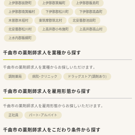
上伊那郡辰野町
上伊那郡箕輪町
上伊那郡飯島町
上伊那郡南箕輪村
下伊那郡松川町
下伊那郡高森町
木曽郡木祖村
東筑摩郡筑北村
北安曇郡池田町
北安曇郡松川村
上高井郡小布施町
上高井郡高山村
上水内郡飯綱町
千曲市の薬剤師求人を業種から探す
千曲市の薬剤師求人を業種からお探しいただけます。
調剤薬局
病院・クリニック
ドラッグストア(調剤あり)
千曲市の薬剤師求人を雇用形態から探す
千曲市の薬剤師求人を雇用形態からお探しいただけます。
正社員
パート・アルバイト
千曲市の薬剤師求人をこだわり条件から探す