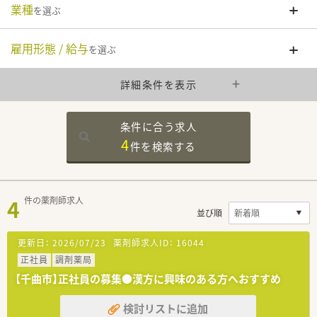
業種
を選ぶ
雇用形態 / 給与
を選ぶ
詳細条件を表示
条件に合う求人
4
件を
検索する
4
件の薬剤師求人
並び順
更新日：
2026/07/23
薬剤師求人ID：
16044
正社員
調剤薬局
【千曲市】正社員の募集●漢方に興味のある方へおすすめ
検討リストに追加