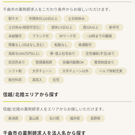
千曲市の薬剤師求人をこだわり条件からお探しいただけます。
駅チカ
年間休日120日以上
土日祝休み
土日休み(相談可含む)
週休2.5日以上
週32h以上
新卒可
未経験可
ブランク可
Ｗワーク可
~18時までの職場
残業なし(ほぼなし含む)
転勤なし
車通勤可
高給与(600万円以上)
寮・借上社宅あり
住宅補助(手当)あり
託児所あり
管理薬剤師
扶養内勤務OK
教育制度あり
シフト制
大手チェーン
大手チェーン以外
ヘルプ体制充実
総合科目
高収入
在宅
信越/北陸エリアから探す
信越/北陸の薬剤師求人をエリアからお探しいただけます。
新潟県
富山県
石川県
福井県
長野県
千曲市の薬剤師求人を法人名から探す