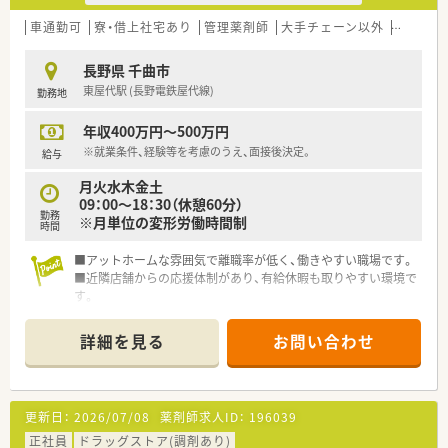
車通勤可
寮・借上社宅あり
管理薬剤師
大手チェーン以外
漢方
長野県 千曲市
東屋代駅 (長野電鉄屋代線)
勤務地
年収400万円～500万円
※就業条件、経験等を考慮のうえ、面接後決定。
給与
月火水木金土
09：00～18：30（休憩60分）
勤務
※月単位の変形労働時間制
時間
■アットホームな雰囲気で離職率が低く、働きやすい職場です。
■近隣店舗からの応援体制があり、有給休暇も取りやすい環境で
す。
■残業少なめです。
■長野市内に社宅（寮）があり、ご希望の方はご利用いただけま
詳細を見る
お問い合わせ
す。
■経験等により、高年収が検討いただけます。
■調剤未経験・ブランクのある方も丁寧に指導いたします。
■代表者も薬剤師さんです。
更新日：
2026/07/08
薬剤師求人ID：
196039
正社員
ドラッグストア(調剤あり)