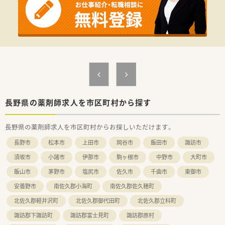
長野県の薬剤師求人を市区町村から探す
長野県の薬剤師求人を市区町村からお探しいただけます。
長野市
松本市
上田市
岡谷市
飯田市
諏訪市
須坂市
小諸市
伊那市
駒ヶ根市
中野市
大町市
飯山市
茅野市
塩尻市
佐久市
千曲市
東御市
安曇野市
南佐久郡小海町
南佐久郡佐久穂町
北佐久郡軽井沢町
北佐久郡御代田町
北佐久郡立科町
諏訪郡下諏訪町
諏訪郡富士見町
諏訪郡原村