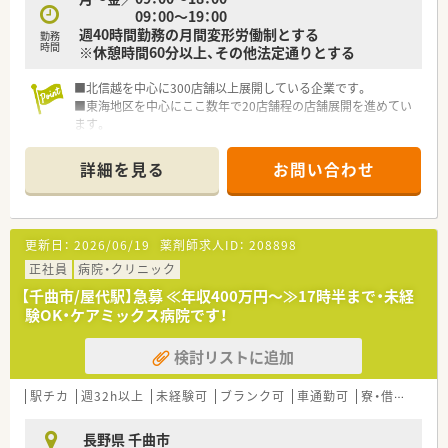
09：00～19：00
週40時間勤務の月間変形労働制とする
勤務
時間
※休憩時間60分以上、その他法定通りとする
■北信越を中心に300店舗以上展開している企業です。
■東海地区を中心にここ数年で20店舗程の店舗展開を進めてい
ます。
■組織の利益比率も年々上昇しており経営は安定です！
■手厚い社宅制度があり、単身者の家賃自己負担は5,000円で
詳細を見る
お問い合わせ
す！
■有給消化率は70%と高め、プライベートも充実させられる環
境です！
更新日：
2026/06/19
薬剤師求人ID：
208898
正社員
病院・クリニック
【千曲市/屋代駅】急募 ≪年収400万円～≫17時半まで・未経
験OK・ケアミックス病院です！
検討リストに追加
駅チカ
週32h以上
未経験可
ブランク可
車通勤可
寮・借上社宅あり
長野県 千曲市