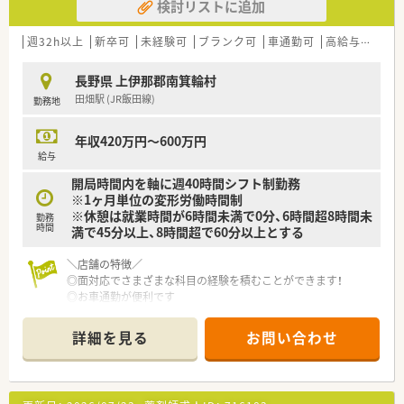
検討リストに追加
週32h以上
新卒可
未経験可
ブランク可
車通勤可
高給与(600万円以上)
長野県 上伊那郡南箕輪村
田畑駅 (JR飯田線)
勤務地
年収420万円～600万円
給与
開局時間内を軸に週40時間シフト制勤務
※1ヶ月単位の変形労働時間制
※休憩は就業時間が6時間未満で0分、6時間超8時間未
勤務
時間
満で45分以上、8時間超で60分以上とする
＼店舗の特徴／
◎面対応でさまざまな科目の経験を積むことができます！
◎お車通勤が便利です
＼会社の特徴／
詳細を見る
お問い合わせ
◎大手ドラッグチェーンのグループ会社
◎甲信越エリアにドミナント展開。
◎甲信越エリアのシェアNO.1を目指しています！