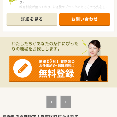
◎通勤手当(上限50,000円)、各種資格手当、時間外手当、役職手当
り）
など
教育制度が整っており、未経験やブランクのある方でも安心して
◎社会保険完備、確定拠出年金制度、買物割引制度、財形貯蓄、持
スタートできる職場です。
株会
詳細を見る
お問い合わせ
◎団体薬剤師賠償責任保険
【店舗情報と応需状況について】
◎転勤時借上住宅（個人負担なし、特別勤務手当て最大3万円支
■伊那北駅から車で6分ほどの場所に立地しており、マイカー通
給あり）
勤が可能で毎日の通勤も快適です。
◎研修認定薬剤師並びに実務実習指導薬剤師認定資格取得補助、
■近隣の医療機関から面処方を受けており、処方箋の応需枚数は
他
1日に20枚から30枚程度です。
わたしたちがあなたの条件にぴった
◎労働組合あり！
■平日は19時まで営業し、土曜日は14時30分までの開局時間で
りの職場をお探しします。
無理なく働くことができます。
＼こんな方におすすめです／
◎甲信越エリアで働きたい方
【職場環境と雰囲気】
◎Uターン就職を希望する方
■若いスタッフもやる気を持って挑戦できる環境があり、明るく
◎甲信越エリアで地域貢献をしていきたいとお考えの方！
活気に満ちた職場作りを行っております。
■調剤のみにこだわらず、お客様とのコミュニケーションを楽し
みながら働くことができる温かい雰囲気です。
■従業員の健康を第一に考えており、生活環境のサポートやリフ
レッシュできる各種制度を用意しています。
【やりがい/おすすめポイント】
■手厚い教育制度と資格取得支援が用意されており、働きながら
確実に自身のスキルアップを図ることができます。
■女性が働きやすい環境が整備されており、結婚や出産などのラ
イフイベントを経ても安心して働き続けられます。
長野県の薬剤師求人を市区町村から探す