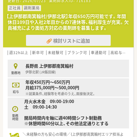
更新日：
2026/07/23
薬剤師求人ID：
716183
＼働く環境／
◎高齢化への対応や調剤の併設等、地域に密着したサポートが強
正社員
調剤薬局
みです！
【上伊那郡南箕輪村/伊那北駅】年収650万円可能です。年間
「楽しんで頂ける売場」・「気配りの利いた商品構成・接客」を目指
休日109日や入社2年目からの7連休等、福利厚生が充実。欠
し、
員補充により面処方対応の薬剤師を募集します。
攻めの販売活動を展開しております。
◎お客様の生活全般をカバーできる食品・日用品などを充実させ
検討リストに追加
るなど、
地域に合わせた事業展開に強みを有しています。
◎若い人がやる気を持って挑戦できる環境があります。
週32h以上
新卒可
未経験可
ブランク可
車通勤可
高給与(600万円以上)
ドラッグストアで働く醍醐味は、調剤以外にお客さまの生活改善
のお手伝いが出来ます。
長野県 上伊那郡南箕輪村
人との繋がりを作っていけることで、働くモチベーションの高さ
伊那北駅 (JR飯田線)
勤務地
にも繋がっています。
調剤だけにこだわらず、明るく人と話すのが好きだという方に楽
年収450万円～650万円
しめる職場です。
月給375,000円～500,000円
給与
※就業条件、経験等を考慮のうえ、面接後決定。
＼教育・研修制度／
月火水木金 09:00-19:00
◎充実した研修制度と福利厚生が整っています！
土 09:00-14:30
⇒新人研修、登録販売者取得研修、営業研修（医薬品・化粧品な
ど）
勤務
開局時間内を軸に週40時間シフト制勤務
⇒e-ラーニングシステム、通信教育資格取得援助制度、研修認定
時間
※休憩時間60分以上、その他法定通りとする
薬剤師取得支援、等
＼福利厚生・手当／
＼未経験の方も安心の環境／（上伊那郡南箕輪村エリア担当よ