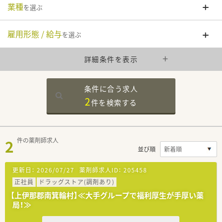
業種
を選ぶ
雇用形態 / 給与
を選ぶ
詳細条件を表示
条件に合う求人
2
件を
検索する
2
件の薬剤師求人
並び順
更新日：
2026/07/27
薬剤師求人ID：
205458
正社員
ドラッグストア(調剤あり)
【上伊那郡南箕輪村】≪大手グループで福利厚生が手厚い薬
局！≫