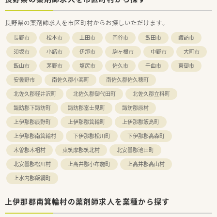
■転勤時には自己負担なしの借上住宅や特別勤務手当が支給さ
れるなど、生活面でのサポートが非常に強力です。
長野県の薬剤師求人を市区町村からお探しいただけます。
長野市
松本市
上田市
岡谷市
飯田市
諏訪市
須坂市
小諸市
伊那市
駒ヶ根市
中野市
大町市
飯山市
茅野市
塩尻市
佐久市
千曲市
東御市
安曇野市
南佐久郡小海町
南佐久郡佐久穂町
北佐久郡軽井沢町
北佐久郡御代田町
北佐久郡立科町
諏訪郡下諏訪町
諏訪郡富士見町
諏訪郡原村
上伊那郡辰野町
上伊那郡箕輪町
上伊那郡飯島町
上伊那郡南箕輪村
下伊那郡松川町
下伊那郡高森町
木曽郡木祖村
東筑摩郡筑北村
北安曇郡池田町
北安曇郡松川村
上高井郡小布施町
上高井郡高山村
上水内郡飯綱町
上伊那郡南箕輪村の薬剤師求人を業種から探す