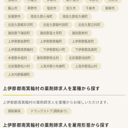
飯山市
茅野市
塩尻市
佐久市
千曲市
東御市
安曇野市
南佐久郡小海町
南佐久郡佐久穂町
北佐久郡軽井沢町
北佐久郡御代田町
北佐久郡立科町
諏訪郡下諏訪町
諏訪郡富士見町
諏訪郡原村
上伊那郡辰野町
上伊那郡箕輪町
上伊那郡飯島町
上伊那郡南箕輪村
下伊那郡松川町
下伊那郡高森町
木曽郡木祖村
東筑摩郡筑北村
北安曇郡池田町
北安曇郡松川村
上高井郡小布施町
上高井郡高山村
上水内郡飯綱町
上伊那郡南箕輪村の薬剤師求人を業種から探す
上伊那郡南箕輪村の薬剤師求人を業種からお探しいただけます。
調剤薬局
ドラッグストア(調剤あり)
上伊那郡南箕輪村の薬剤師求人を雇用形態から探す