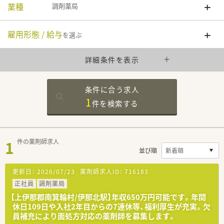
業種
調剤薬局
雇用形態 / 給与
を選ぶ
詳細条件を表示
条件に合う求人
1
件を
検索する
1
件の薬剤師求人
並び順
更新日：
2026/07/23
薬剤師求人ID：
716183
正社員
調剤薬局
【上伊那郡南箕輪村/伊那北駅】年収650万円可能です。年間
休日109日や入社2年目からの7連休等、福利厚生が充実。欠
員補充により面処方対応の薬剤師を募集します。