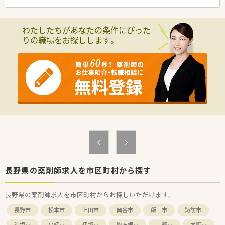
勤が可能で毎日の通勤も快適です。
■近隣の医療機関から面処方を受けており、処方箋の応需枚数は
1日に20枚から30枚程度です。
わたしたちがあなたの条件にぴった
■平日は19時まで営業し、土曜日は14時30分までの開局時間で
りの職場をお探しします。
無理なく働くことができます。
【職場環境と雰囲気】
■若いスタッフもやる気を持って挑戦できる環境があり、明るく
活気に満ちた職場作りを行っております。
■調剤のみにこだわらず、お客様とのコミュニケーションを楽し
みながら働くことができる温かい雰囲気です。
■従業員の健康を第一に考えており、生活環境のサポートやリフ
レッシュできる各種制度を用意しています。
【やりがい/おすすめポイント】
■手厚い教育制度と資格取得支援が用意されており、働きながら
確実に自身のスキルアップを図ることができます。
■女性が働きやすい環境が整備されており、結婚や出産などのラ
イフイベントを経ても安心して働き続けられます。
長野県の薬剤師求人を市区町村から探す
■転勤時には自己負担なしの借上住宅や特別勤務手当が支給さ
れるなど、生活面でのサポートが非常に強力です。
長野県の薬剤師求人を市区町村からお探しいただけます。
長野市
松本市
上田市
岡谷市
飯田市
諏訪市
須坂市
小諸市
伊那市
駒ヶ根市
中野市
大町市