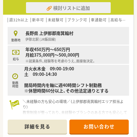
検討リストに追加
週32h以上
新卒可
未経験可
ブランク可
車通勤可
高給与(600万円以上)
長野県 上伊那郡南箕輪村
伊那北駅 (JR飯田線)
勤務地
年収450万円～650万円
月給375,000円～500,000円
給与
※就業条件、経験等を考慮のうえ、面接後決定。
月火水木金 09:00-19:00
土 09:00-14:30
勤務
開局時間内を軸に週40時間シフト制勤務
時間
※休憩時間60分以上、その他法定通りとする
＼未経験の方も安心の環境／（上伊那郡南箕輪村エリア担当よ
り）
教育制度が整っており、未経験やブランクのある方でも安心して
スタートできる職場です。
詳細を見る
お問い合わせ
【店舗情報と応需状況について】
■伊那北駅から車で6分ほどの場所に立地しており、マイカー通