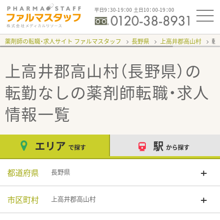
平日9：30-19：00 土日10：00-19：00
薬剤師の転職・求人サイト ファルマスタッフ
長野県
上高井郡高山村
転
上高井郡高山村（長野県）の
転勤なし
の薬剤師転職・求人
情報一覧
エリア
駅
で探す
から探す
都道府県
長野県
市区町村
上高井郡高山村