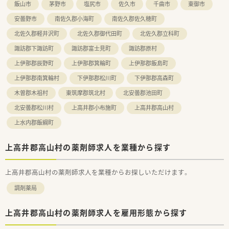
飯山市
茅野市
塩尻市
佐久市
千曲市
東御市
安曇野市
南佐久郡小海町
南佐久郡佐久穂町
北佐久郡軽井沢町
北佐久郡御代田町
北佐久郡立科町
諏訪郡下諏訪町
諏訪郡富士見町
諏訪郡原村
上伊那郡辰野町
上伊那郡箕輪町
上伊那郡飯島町
上伊那郡南箕輪村
下伊那郡松川町
下伊那郡高森町
木曽郡木祖村
東筑摩郡筑北村
北安曇郡池田町
北安曇郡松川村
上高井郡小布施町
上高井郡高山村
上水内郡飯綱町
上高井郡高山村の薬剤師求人を業種から探す
上高井郡高山村の薬剤師求人を業種からお探しいただけます。
調剤薬局
上高井郡高山村の薬剤師求人を雇用形態から探す