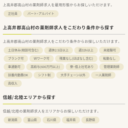
上高井郡高山村の薬剤師求人を雇用形態からお探しいただけます。
正社員
パート・アルバイト
上高井郡高山村の薬剤師求人をこだわり条件から探す
上高井郡高山村の薬剤師求人をこだわり条件からお探しいただけます。
土日休み(相談可含む)
週休2.5日以上
週32h以上
未経験可
ブランク可
Ｗワーク可
残業なし(ほぼなし含む)
転勤なし
車通勤可
高給与(600万円以上)
寮・借上社宅あり
管理薬剤師
扶養内勤務OK
シフト制
大手チェーン以外
一人薬剤師
高収入
信越/北陸エリアから探す
信越/北陸の薬剤師求人をエリアからお探しいただけます。
新潟県
富山県
石川県
福井県
長野県