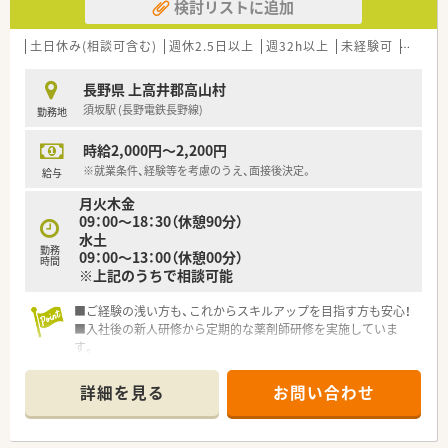
検討リストに追加
土日休み(相談可含む)
週休2.5日以上
週32h以上
未経験可
ブラン
長野県 上高井郡高山村
須坂駅 (長野電鉄長野線)
勤務地
時給2,000円～2,200円
※就業条件、経験等を考慮のうえ、面接後決定。
給与
月火木金
09：00～18：30（休憩90分）
水土
勤務
09：00～13：00（休憩00分）
時間
※上記のうちで相談可能
■ご経験の浅い方も、これからスキルアップを目指す方も安心！
■入社後の新人研修から定期的な薬剤師研修を実施していま
す。
詳細を見る
お問い合わせ