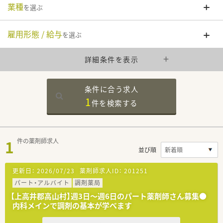
業種
を選ぶ
雇用形態 / 給与
を選ぶ
詳細条件を表示
条件に合う求人
1
件を
検索する
1
件の薬剤師求人
並び順
更新日：
2026/07/23
薬剤師求人ID：
201251
パート・アルバイト
調剤薬局
【上高井郡高山村】週3日～週6日のパート薬剤師さん募集●
内科メインで調剤の基本が学べます