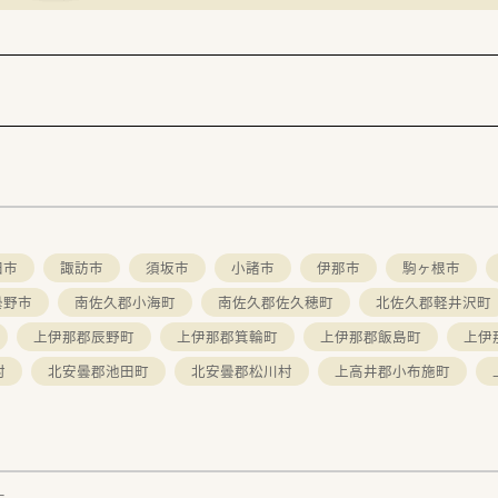
田市
諏訪市
須坂市
小諸市
伊那市
駒ヶ根市
曇野市
南佐久郡小海町
南佐久郡佐久穂町
北佐久郡軽井沢町
上伊那郡辰野町
上伊那郡箕輪町
上伊那郡飯島町
上伊
村
北安曇郡池田町
北安曇郡松川村
上高井郡小布施町