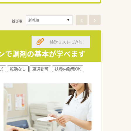
並び順
検討リストに追加
インで調剤の基本が学べます
)
転勤なし
車通勤可
扶養内勤務OK