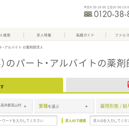
平日9：30-19：00 土日10：00-19：
人検索
求人特集
転職ガイド
ファル
ト・アルバイト
）のパート・アルバイト
の薬剤
す
業種
雇用形態 / 給
上高井郡高山村
を選ぶ
求人IDで検索