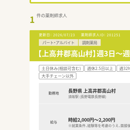
件の薬剤師求人
1
更新日：
2026/07/23
薬剤師求人ID：
201251
パート・アルバイト
調剤薬局
【上高井郡高山村】週3日～
土日休み(相談可含む)
週休2.5日以上
週32
大手チェーン以外
長野県 上高井郡高山村
勤務地
須坂駅 (長野電鉄長野線)
時給2,000円～2,200円
給与
※就業条件、経験等を考慮のうえ、面接