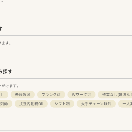
す。
す
けます。
ら探す
ただけます。
以上
未経験可
ブランク可
Ｗワーク可
残業なし(ほぼな
薬剤師
扶養内勤務OK
シフト制
大手チェーン以外
一人