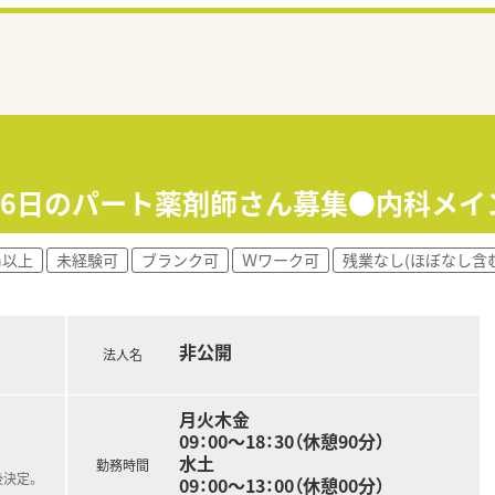
週6日のパート薬剤師さん募集●内科メ
h以上
未経験可
ブランク可
Ｗワーク可
残業なし(ほぼなし含む
非公開
法人名
月火木金
09：00～18：30（休憩90分）
水土
勤務時間
後決定。
09：00～13：00（休憩00分）