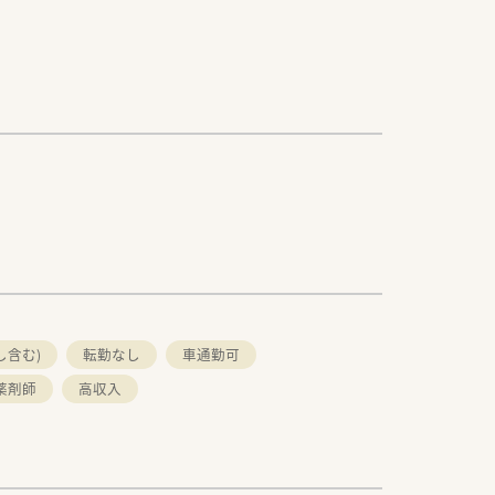
し含む)
転勤なし
車通勤可
薬剤師
高収入