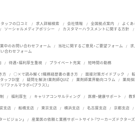
スタッフの口コミ
求人詳細検索
会社情報
全国拠点案内
よくあ
ソーシャルメディアポリシー
カスタマーハラスメントに関する方針
就業中のお問い合わせフォーム
当社に関するご意見・ご要望フォーム
求
問い合わせフォーム
向
待遇・福利厚生重視
プライベート充実
短時間の勤務
き方
○×で読み解く！職務経歴書の書き方
面接対策ガイドブック
タッフDI室
疑問を解決！薬剤師QUIZ
薬剤師業界動向コラム
薬局探
『ファルマラボ+（プラス）』
体制
福利厚生
キャリアコンサルティング
医療・健康サポート
教
宮支店
船橋支店
東京支店
横浜支店
名古屋支店
京都支店
タービジョン」
産業医の依頼と業務サポートサイト『ワーカーズドクターズ
ス