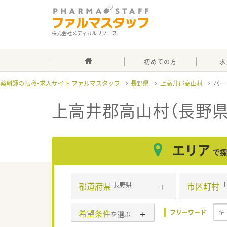
株式会社メディカルリソース
初めての方
求
薬剤師の転職・求人サイト ファルマスタッフ
長野県
上高井郡高山村
パー
上高井郡高山村（長野県
エリア
で探
都道府県
市区町村
長野県
希望条件
フリーワード
を選ぶ