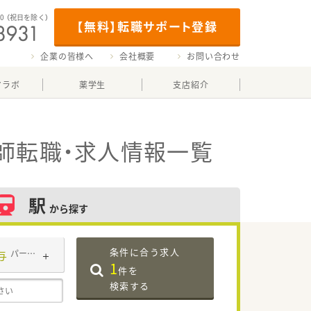
00
（祝日を除く）
【無料】転職サポート登録
企業の皆様へ
会社概要
お問い合わせ
マラボ
薬学生
支店紹介
師転職・求人情報一覧
駅
から探す
条件に合う求人
与
パート・アルバイト
1
件を
検索する