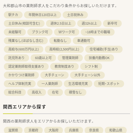
大和郡山市の薬剤師求人をこだわり条件からお探しいただけます。
駅チカ
年間休日120日以上
土日祝休み
土日休み(相談可含む)
週休2.5日以上
週32h以上
新卒可
未経験可
ブランク可
Ｗワーク可
~18時までの職場
残業なし(ほぼなし含む)
転勤なし
車通勤可
高給与(600万円以上)
高時給(2,500円以上)
住宅補助(手当)あり
託児所あり
60歳以上可
管理薬剤師
扶養内勤務OK
認定薬剤師取得支援あり
教育制度あり
シフト制
かかりつけ薬剤師
大手チェーン
大手チェーン以外
ヘルプ体制充実
一人薬剤師
生活環境充実
短期・スポット
総合科目
高収入
在宅
積雪なし
関西エリアから探す
関西の薬剤師求人をエリアからお探しいただけます。
滋賀県
京都府
大阪府
兵庫県
奈良県
和歌山県