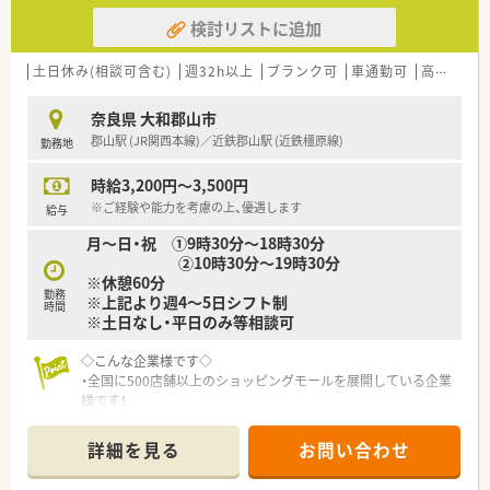
検討リストに追加
土日休み(相談可含む)
週32h以上
ブランク可
車通勤可
高時給(2,500円以上)
奈良県 大和郡山市
郡山駅 (JR関西本線)／近鉄郡山駅 (近鉄橿原線)
勤務地
時給3,200円～3,500円
※ご経験や能力を考慮の上、優遇します
給与
月～日・祝 ①9時30分～18時30分
②10時30分～19時30分
※休憩60分
勤務
※上記より週4～5日シフト制
時間
※土日なし・平日のみ等相談可
◇こんな企業様です◇
・全国に500店舗以上のショッピングモールを展開している企業
様です！
詳細を見る
お問い合わせ