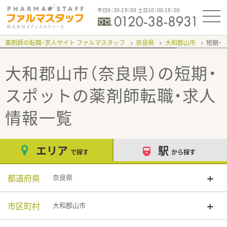
平日9：30-19：00 土日10：00-19：00
薬剤師の転職・求人サイト ファルマスタッフ
奈良県
大和郡山市
短期・
大和郡山市（奈良県）の短期・
スポット
の薬剤師転職・求人
情報一覧
エリア
駅
で探す
から探す
都道府県
奈良県
市区町村
大和郡山市