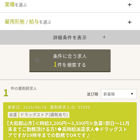
業種
を選ぶ
雇用形態 / 給与
を選ぶ
詳細条件を表示
条件に合う求人
1
件を
検索する
1
件の薬剤師求人
並び順
更新日：
2026/06/18
薬剤師求人ID：
33500
派遣
ドラッグストア(調剤あり)
【大和郡山市】≪時給3,200円～3,500円≫急募！即日～11月
末までご勤務頂ける方！◆高時給派遣求人◆ドラッグスト
アですが19時半までの勤務でOKです♪