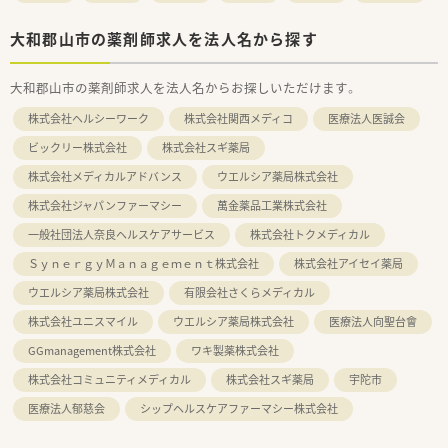
大和郡山市の薬剤師求人を法人名から探す
大和郡山市の薬剤師求人を法人名からお探しいただけます。
株式会社ヘルシーワーク
株式会社関西メディコ
医療法人医誠会
ビックリー株式会社
株式会社スギ薬局
株式会社メディカルアドバンス
ウエルシア薬局株式会社
株式会社ジャパンファーマシー
萬金薬品工業株式会社
一般社団法人奈良ヘルスケアサービス
株式会社トクメディカル
ＳｙｎｅｒｇｙＭａｎａｇｅｍｅｎｔ株式会社
株式会社アイセイ薬局
ウエルシア薬局株式会社
有限会社さくらメディカル
株式会社ユニスマイル
ウエルシア薬局株式会社
医療法人向聖台會
GGmanagement株式会社
ワキ製薬株式会社
株式会社コミュニティメディカル
株式会社スギ薬局
宇陀市
医療法人郁慈会
シップヘルスケアファーマシー株式会社