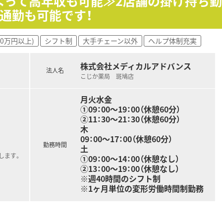
よって高年収も可能≫2店舗の掛け持ち
お客様のセルフメディケーションに貢献するためのOTC医薬品
通勤も可能です！
ングサポートシステムなど、薬剤師が安心して働けるよう最新
00万円以上)
シフト制
大手チェーン以外
ヘルプ体制充実
用のタブレット端末が設置されており、対物業務を効率化して丁
されており、1人薬剤師の店舗でもダブルチェックによりミスを
株式会社メディカルアドバンス
法人名
こじか薬局 斑鳩店
月火水金
①09：00～19：00（休憩60分）
②11：30～21：30（休憩60分）
木
09：00～17：00（休憩60分）
勤務時間
土
します。
①09：00～14：00（休憩なし）
②13：00～19：00（休憩なし）
※週40時間のシフト制
※1ヶ月単位の変形労働時間制勤務