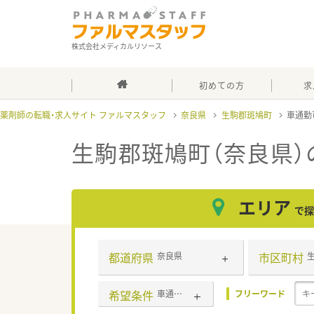
株式会社メディカルリソース
初めての方
求
薬剤師の転職・求人サイト ファルマスタッフ
奈良県
生駒郡斑鳩町
車通勤
生駒郡斑鳩町（奈良県）
エリア
で探
都道府県
市区町村
奈良県
希望条件
車通勤可
フリーワード