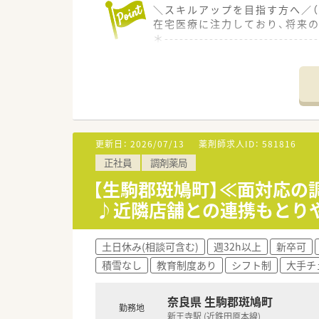
＼スキルアップを目指す方へ／（
在宅医療に注力しており、将来
＊------------------------------
【店舗情報と応需状況について】
■最寄りの法隆寺駅からは徒歩
■内科と循環器科の処方箋をメ
■1日の処方箋枚数は約60枚で
【求人情報について】
更新日：
2026/07/13
薬剤師求人ID：
581816
■ご経験やご年齢を考慮した上で
正社員
調剤薬局
■週40時間の月単位変形労働時
■通勤手当の全額支給や車通勤
【生駒郡斑鳩町】≪面対応の
♪近隣店舗との連携もとり
【勤務実態について】
■待合室で投薬しながら薬歴を
■門前ドクターとの関係性が非
土日休み(相談可含む)
週32h以上
新卒可
■年末年始や夏季休暇などの長
積雪なし
教育制度あり
シフト制
大手チ
奈良県 生駒郡斑鳩町
勤務地
新王寺駅 (近鉄田原本線)