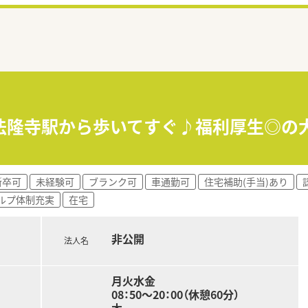
法隆寺駅から歩いてすぐ♪福利厚生◎の大
新卒可
未経験可
ブランク可
車通勤可
住宅補助(手当)あり
ルプ体制充実
在宅
非公開
法人名
月火水金
08：50～20：00（休憩60分）