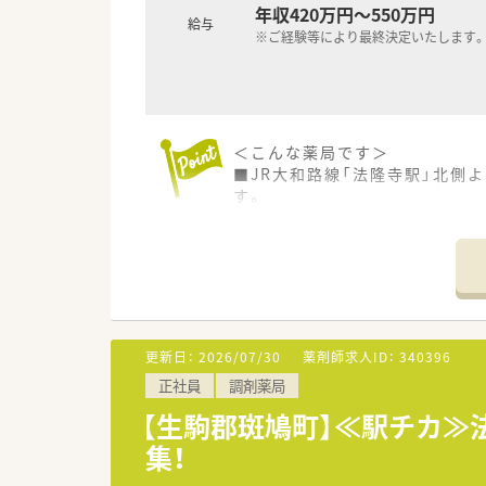
年収420万円～550万円
給与
※ご経験等により最終決定いたします。
＜こんな薬局です＞
■JR大和路線「法隆寺駅」北側
す。
■古くからある店舗のため、地元
■薬剤師は常時3～4名が在籍し
■お休みも比較的取得しやすく「
■ご面接時に適性をみて配属店
当店舗以外での配属となる可能
＜こんな会社です＞
更新日：
2026/07/30
薬剤師求人ID：
340396
■全国にグループ全体で400店
正社員
調剤薬局
大手と地場チェーンの良いとこ
■母体にあたる親会社は一部上
【生駒郡斑鳩町】≪駅チカ≫
調剤事業は全国展開でありなが
集！
■近畿圏内だけでも50店舗以上
■病院門前2割、クリニック門前