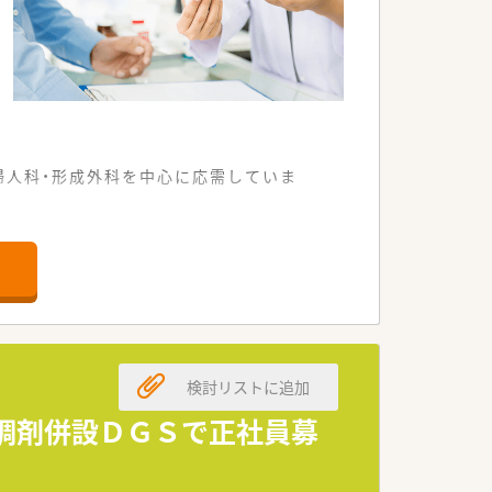
婦人科・形成外科を中心に応需していま
気のある店舗です。
います。
検討リストに追加
♪調剤併設ＤＧＳで正社員募
分けています。
クターとしっかりコミュニケーションを