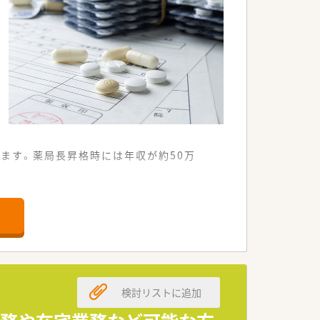
ます。薬局長昇格時には年収が約50万
ドラッグストア併設型の調剤薬局です。
とがない点が特徴となっています。
業務を運営している店舗です。
検討リストに追加
くサポートしていただきます。
くことが可能な環境です。