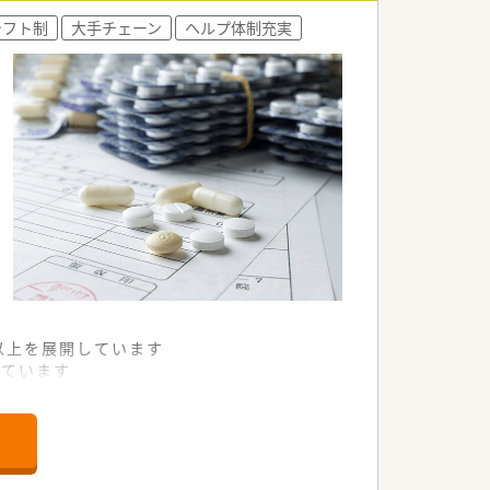
シフト制
大手チェーン
ヘルプ体制充実
「薬局の雰囲気の良さ」と回答。店舗数が
務が可能♪
パスが可能！
研修などそれぞれの段階に応じた研修制
舗以上を展開しています
れています
て様々な活躍ができるフィールドを用意
舗」など様々な店舗を運営しています
最多の51店舗設置しています