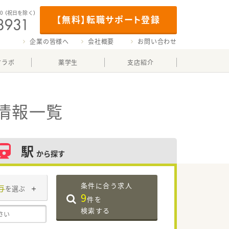
00
（祝日を除く）
【無料】転職サポート登録
企業の皆様へ
会社概要
お問い合わせ
マラボ
薬学生
支店紹介
情報一覧
駅
から探す
条件に合う求人
与
を選ぶ
9
件を
検索する