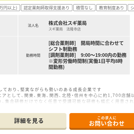
0万円以上)
認定薬剤師取得支援あり
積雪なし
教育制度あり
がら“地域密着”の取り組みを大切にしている薬局様です。
れ、信頼され、愛される「地域薬局」を追求されています。
薬局の雰囲気」！！新入社員アンケートで約8割が、入社の理由を
株式会社スギ薬局
法人名
6歳と経験豊富なベテラン社員が多い調剤薬局様です。
スギ薬局 法隆寺店
で行います。会社都合の転勤は原則なし！１店舗で腰を据えた勤
⇒エリアマネージャー⇒本部付け薬剤師としっかりしたキャリア
[総合薬剤師] 開局時間に合わせて
務以外の事に携わる事も可能です！
シフト制勤務
ての支援もしっかりございます。
[調剤薬剤師] 9:00～19:00内の勤務
勤務時間
も93％、小学1年まで時短制度が活用できます！
※変形労働時間制(実働1日平均8時
！調剤未経験者を対象にした研修から管理薬剤師、マネージャー
間勤務)
をしており、堅実ながらも勢いのある成長企業です
アとして、関東、東海、関西、北陸・信州を中心に約1,700店
り、集合研修だけでなく任意で受講可能な研修も幅広く用意さ
で活躍する従業員、将来経営幹部となる従業員など、薬剤師とし
この求人に
休み・19時までの勤務）どちらかの働き方を選択できます
詳細を見る
お問い合わせ
ール・クリニック併設店舗」「敷地内薬局」「訪問調剤特化型店
おり「訪問調剤特化型店舗」を50店舗以上、無菌調剤室は業界