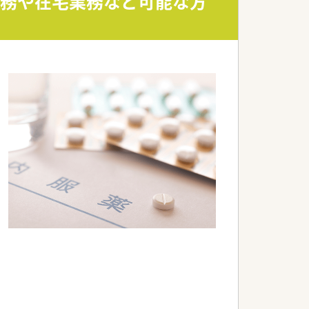
勤務や在宅業務など可能な方
の相談対応なども担当します。
の機械設備が導入されています。
寧な指導に集中できます。
防ぐ仕組みが確立しています。