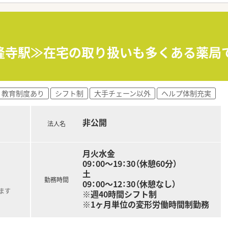
「健康経営優良法人2023（大規模法人部門）認定」等を取得し
評価制度、キャリア支援制度等があるのも特徴です
法隆寺駅≫在宅の取り扱いも多くある薬局
教育制度あり
シフト制
大手チェーン以外
ヘルプ体制充実
非公開
法人名
月火水金
09：00～19：30（休憩60分）
土
勤務時間
09：00～12：30（休憩なし）
ます
※週40時間シフト制
※1ヶ月単位の変形労働時間制勤務