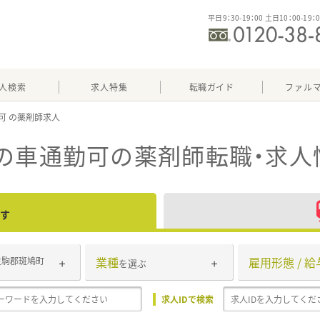
平日9：30-19：00 土日10：00-19：
人検索
求人特集
転職ガイド
ファル
可
の車通勤可
の薬剤師転職・求人
す
業種
雇用形態 / 給
生駒郡斑鳩町
を選ぶ
求人IDで検索