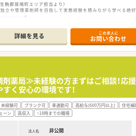
生駒郡斑鳩町エリア担当より）
の独立や管理薬剤師を目指して実務経験を積みながら学べる絶好
------------＊
この求人に
25分ほどですが、車通勤が可能なため日々の通勤も非常に便利
詳細を見る
お問い合わせ
インに応需しており、地域に密着した医療サービスの提供を日々
、常時2から3名の薬剤師体制を整えており、落ち着いて業務に
、年収450万円から500万円の範囲内で年俸制として決定さ
間制を採用しており、日祝と他1日の休日で年間休日は115日
時の距離換算支給など、働きやすさを支える充実したサポート体
調剤薬局≫未経験の方まずはご相談！応
やすく安心の環境です！
記入できる電子薬歴を採用しており、日々の業務効率化と残業抑
常に良好であり、疑義照会などスムーズに行えるためストレスな
未経験可
ブランク可
車通勤可
高給与(600万円以上)
住宅補
期休暇も取得可能で、ワークライフバランスを保ちながら長期的
ェーン
高収入
~18時までの職場
非公開
法人名