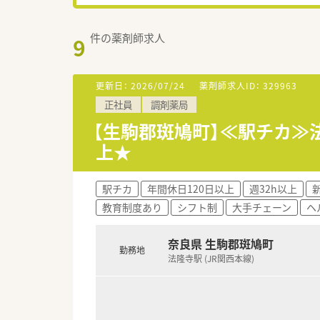
件の薬剤師求人
9
更新日：
2026/07/24
薬剤師求人ID：
329963
正社員
調剤薬局
【生駒郡斑鳩町】≪駅チカ≫
上★
駅チカ
年間休日120日以上
週32h以上
教育制度あり
シフト制
大手チェーン
ヘ
奈良県 生駒郡斑鳩町
勤務地
法隆寺駅 (JR関西本線)