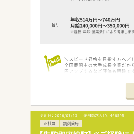
年収514万円～740万円
月給240,000円～350,000円
給与
※経験・年齢・就業条件により考慮しま
＼スピード昇格を目指す方へ／（
全国展開中の大手成長企業だか
円アップするなど評価も明確で
＊------------------------------
【店舗情報と応需状況について】
■最寄り駅の新王寺駅からお車
■処方箋は広域の医療機関から
■1日の処方箋枚数は30枚から
更新日：
2026/07/13
薬剤師求人ID：
466595
【想定される業務内容】
正社員
調剤薬局
■処方箋に基づく正確な調剤業
■広域からの様々な処方箋に対