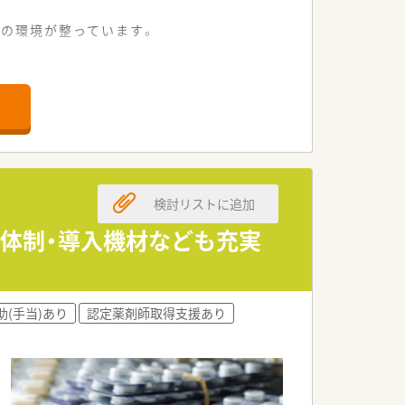
の環境が整っています。
で快適な立地です。
目指しています。
取り組める環境です。
れる給与条件です。
検討リストに追加
前後となります。
制が整っています。
援体制・導入機材なども充実
制に繋げています。
く働ける環境です。
助(手当)あり
認定薬剤師取得支援あり
に勤務できます。