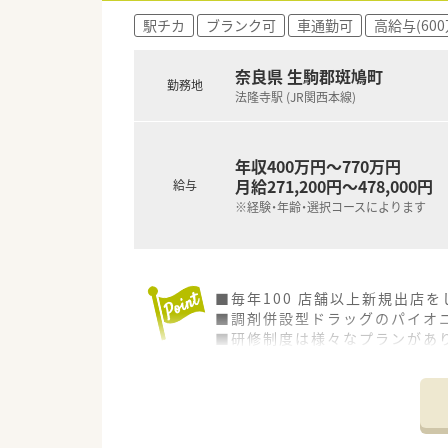
取りたい方にもおすすめです。
駅チカ
ブランク可
車通勤可
高給与(60
■特徴は、“全国展開”でありな
地域の皆様の役に立ち、必要とさ
■入社を決めた理由 第1位は「
奈良県 生駒郡斑鳩町
勤務地
多いのに、薬剤師の平均年齢が3
法隆寺駅 (JR関西本線)
■基本店舗異動は双方合意の上
■一般勤務薬剤師⇒管理薬剤師
■本部付け薬剤師として調剤業
年収400万円～770万円
■認定資格等の補助や会社とし
月給271,200円～478,000円
給与
■産休・育児休暇からの復帰実績
※経験・年齢・選択コースによります
■研修制度も充実しております
度がございます！
■毎年100 店舗以上新規出店
■調剤併設型ドラッグのパイオニ
■研修制度は様々なプランがあ
■店舗で活躍する従業員、社外
されています
■総合薬剤師・調剤薬剤師（土日
■調剤併設型だけでなく「医療モ
■在宅医療にも積極的取り組んで