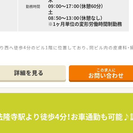
木
09：00～17：00（休憩60分）
勤務時間
土
08：50～13：00（休憩なし）
※1ヶ月単位の変形労働時間制勤務
より西へ徒歩4分のビル1階に位置しており、同ビル内の皮膚科・
での認知度は高く、日々100名を超える患者様が来局される活
、他に医療事務もおり協力し合いながら効率的に業務を行って
この求人に
お互い様精神」が根付いており、雰囲気の良い店舗です。
詳細を見る
お問い合わせ
舗を最終決定いたします。
性もございます。
舗以上運営している大手調剤薬局です。
ろを取っている会社です。
場の安定企業で、
法隆寺駅より徒歩4分！お車通勤も可能
ら地域特性やニーズを把握できるようエリア毎に運営会社を
出店しております。
/モールが8割のため幅広く勉強をしたい方にも、地域の方やド