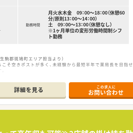
月火水木金 09：00～18：00（休憩60
分/原則13：00～14：00）
土 09：00～13：00（休憩なし）
勤務時間
※1ヶ月単位の変形労働時間制シフ
す
ト勤務
生駒郡斑鳩町エリア担当より）
らこそ空きポストが多く、未経験から最短半年で薬局長を目指せ
す。
------------＊
この求人に
詳細を見る
お問い合わせ
で7分ほどの場所に位置しており、マイカー通勤が非常に便利な
面対応で様々な科目を応需しており、特定の科目に極端に偏るこ
40枚ほどとなっており、基本的には1人薬剤師を中心に日々の
務や服薬指導を行っていただき、患者様の食から介護までを幅広
応するため、幅広い全科目の調剤スキルをバランスよく磨いてい