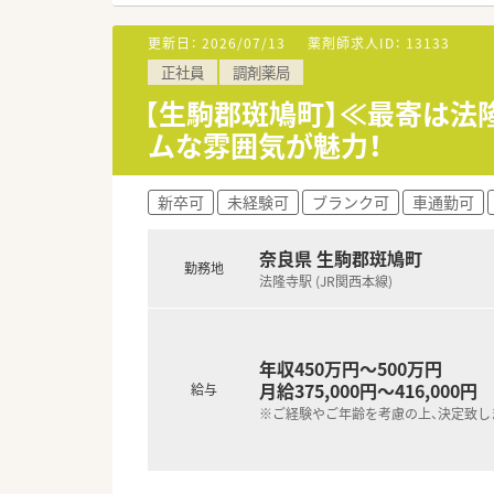
■「プラチナくるみん認定企業」
います
更新日：
2026/07/13
薬剤師求人ID：
13133
■充実した研修制度、人事制度、
正社員
調剤薬局
【生駒郡斑鳩町】≪最寄は
ムな雰囲気が魅力！
新卒可
未経験可
ブランク可
車通勤可
奈良県 生駒郡斑鳩町
勤務地
法隆寺駅 (JR関西本線)
年収450万円～500万円
月給375,000円～416,000円
給与
※ご経験やご年齢を考慮の上、決定致し