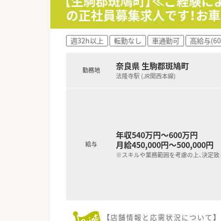
【生駒郡斑鳩町】≪ご経験に
■調剤業務のほかにも、地域の
の正社員募集求人です！お車
【職場環境と雰囲気】
■音声入力の電子薬歴やピッキ
週32h以上
転勤なし
車通勤可
高給与(6
■投薬カウンターには薬歴閲覧
■多くの店舗に医療事務が配属
奈良県 生駒郡斑鳩町
勤務地
法隆寺駅 (JR関西本線)
年収540万円～600万円
月給450,000円～500,000円
給与
※スキルや業務範囲を考慮の上、決定致
【店舗情報と応需状況について】