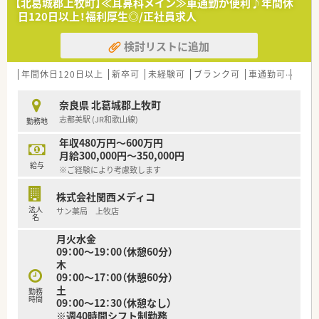
【北葛城郡上牧町】≪耳鼻科メイン≫車通勤が便利♪年間休
■処方箋は1日あたり約130枚を応需しており、地域に密着した
日120日以上！福利厚生◎/正社員求人
複数の施設在宅や居宅業務にも取り組んでいます。
検討リストに追加
【想定される業務内容】
■門前病院から応需する多科目の処方箋をもとに、調剤や処方監
査、患者様への丁寧な服薬指導をお任せします。
年間休日120日以上
新卒可
未経験可
ブランク可
車通勤可
高給与
■外来調剤だけではなく、老人ホームなどの各種施設や居宅への
在宅訪問業務、薬学的管理にも携わっていただきます。
奈良県 北葛城郡上牧町
■約1,560品目の医薬品を採用しており、適切な薬学管理を通じ
志都美駅 (JR和歌山線)
勤務地
て患者様の治療と健やかな生活をサポートします。
年収480万円～600万円
【職場環境と雰囲気】
月給300,000円～350,000円
■店舗には正社員2名とパート2名の薬剤師が在籍しており、互
給与
※ご経験により考慮致します
いにコミュニケーションを取りながら働いています。
■正社員5名とパート1名の医療事務が常駐しており、薬剤師が
株式会社関西メディコ
専門的な業務に集中できるよう手厚く支えています。
法人
サン薬局 上牧店
■大手チェーンならではの男女比3対7の構成で、従業員がそれ
名
ぞれの私生活と両立しながら活躍する職場です。
月火水金
09：00～19：00（休憩60分）
木
09：00～17：00（休憩60分）
土
勤務
時間
09：00～12：30（休憩なし）
※週40時間シフト制勤務