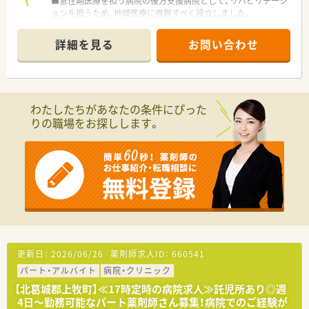
■急性期医療を担う病院の後方支援病院として、リハビリテーシ
ョンを担うため、地域医療に貢献すべく設立しました。
■リハビリテーションに特化した199床の療養型病院です。
■外来は院外ですので、院内調剤がメイン業務です。
詳細を見る
お問い合わせ
■薬局内はとても明るくとても雰囲気が良いです！
＼＼こんな働き方です／／
■9：00～17：15（土曜日は半日）で早めの帰宅ができる職場で
す。
わたしたちがあなたの条件にぴった
■お仕事内容は、服薬指導, 監査, 調剤, DI業務, 医薬品管理, 持参
りの職場をお探しします。
薬チェック, 残薬管理, 注射セット、その他調剤にまつわる付随業
務です。
■外来は院外に処方箋を出しているため、入院患者様への対応が
主なお仕事になります。
■現在は常勤2名体制でスタッフ全員女性です。
ご経験が浅くご不安な方もまずはご相談ください！
■職員は子育て経験のある方ばかりですので、理解がしっかりと
あります。
＼＼こんな方におすすめ！／／
■お子さんを預けながら働いていらっしゃる方！
更新日：
2026/06/26
薬剤師求人ID：
660541
■院内保育所を利用したい方！500円/回、ただし月間の上限が
パート・アルバイト
病院・クリニック
7,500円と格安料金です！
■仕事と家庭を両立し、無理なく勤務をしたい方！
【北葛城郡上牧町】≪17時定時の病院求人≫託児所あり◎週
■マイカー通勤をお考えの方！（駐車場代無料）
4日～勤務可能なパート薬剤師さん募集！病院でのご経験が