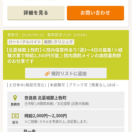
■病院経験のある方の募集となります。
■薬剤師は若年層から中堅層まで幅広く在籍してます。
詳細を見る
お問い合わせ
■従業員数も10名以上いるためお休みの融通も利きやすくワー
クライフバランスを整えやすいです環境。
≪こんな病院です≫
更新日：
2026/06/23
薬剤師求人ID：
335681
■平成2年開院の病院です。
■病床数が162床のケアミックス型で一般病床と療養病床を有
パート・アルバイト
病院・クリニック
しています。
【北葛城郡上牧町】≪院内保育所あり！週3～4日の募集！≫経
■院内処方で外来対応と入院患者様対応どちらも経験を積むこ
験次第で時給2,300円可能♪院内調剤メインの病院薬剤師
とができます。
のお仕事です
■健診センターも開設し、地域医療への貢献をしていらっしゃい
ます。
検討リストに追加
■提携の保育施設もあり、病児保育も可能！
職員が安心して子育てが出来る様な環境を整えています。
子育て中の方にもおすすめです。
土日休み(相談可含む)
未経験可
ブランク可
残業なし(ほぼなし含む)
・・・こんな方におすすめです・・・
奈良県 北葛城郡上牧町
■子育て中で、お仕事とご家庭の両立を叶えたい方！
王寺駅 (JR関西本線)／五位堂駅 (近鉄大阪線)
勤務地
■経験を活かしてさらに幅広い業務に携わりたいとお考えの方
■時間制約を設けながら働きたいとお考えの方
時給2,000円～2,300円
（残業ほぼなし・平日17時までのお仕事♪）
■ワークライフバランスを整えたい方
※ご経験・スキルを考慮の上、決定致します。
給与
月～金