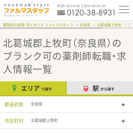
平日9：30-19：00 土日10：00-19：00
薬剤師の転職・求人サイト ファルマスタッフ
奈良県
北葛城郡上牧町
ブ
北葛城郡上牧町（奈良県）の
ブランク可
の薬剤師転職・求
人情報一覧
エリア
駅
で探す
から探す
都道府県
奈良県
市区町村
北葛城郡上牧町