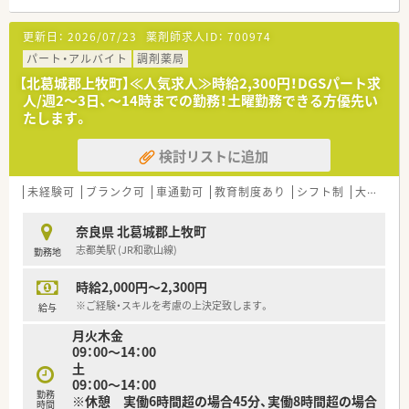
20枚ほどで、ゆとりをもって働けます。
■非常に離職率が低い事もあり、新卒の20代～60代と幅広い年
更新日：
2026/07/23
薬剤師求人ID：
700974
齢層の方がご活躍されています。
■残業代も1分単位でつくため、サービス残業がないよう会社と
パート・アルバイト
調剤薬局
しても取り組まれています。年間休日110日と別で7日間有給休
【北葛城郡上牧町】≪人気求人≫時給2,300円！DGSパート求
暇取得義務があり、連続での取得や個別での取得など選ぶことが
人/週2～3日、～14時までの勤務！土曜勤務できる方優先い
出来る為、ライフワークバランスも充実できます。
たします。
検討リストに追加
未経験可
ブランク可
車通勤可
教育制度あり
シフト制
大手チェーン
奈良県 北葛城郡上牧町
志都美駅 (JR和歌山線)
勤務地
時給2,000円～2,300円
※ご経験・スキルを考慮の上決定致します。
給与
月火木金
09：00～14：00
土
09：00～14：00
勤務
※休憩 実働6時間超の場合45分、実働8時間超の場合
時間