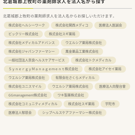
北葛城郡上牧町の薬剤師求人を法人名から探す
北葛城郡上牧町の薬剤師求人を法人名からお探しいただけます。
株式会社ヘルシーワーク
株式会社関西メディコ
医療法人医誠会
ビックリー株式会社
株式会社スギ薬局
株式会社メディカルアドバンス
ウエルシア薬局株式会社
株式会社ジャパンファーマシー
萬金薬品工業株式会社
一般社団法人奈良ヘルスケアサービス
株式会社トクメディカル
ＳｙｎｅｒｇｙＭａｎａｇｅｍｅｎｔ株式会社
株式会社アイセイ薬局
ウエルシア薬局株式会社
有限会社さくらメディカル
株式会社ユニスマイル
ウエルシア薬局株式会社
医療法人向聖台會
GGmanagement株式会社
ワキ製薬株式会社
株式会社コミュニティメディカル
株式会社スギ薬局
宇陀市
医療法人郁慈会
シップヘルスケアファーマシー株式会社