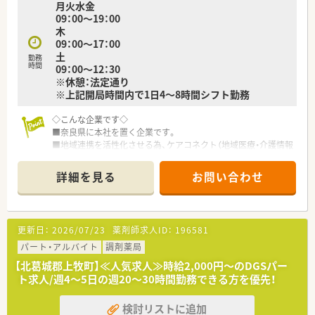
月火水金
09：00～19：00
木
09：00～17：00
土
勤務
時間
09：00～12：30
※休憩：法定通り
※上記開局時間内で1日4～8時間シフト勤務
◇こんな企業です◇
■奈良県に本社を置く企業です。
■地域連携を活性化させる為、ケアコネクト（地域医療・介護情報
ネットワーク）を全国に先駆けて実施している企業です。
■ボトムアップを大切にする会社です。在宅推進チームや学会
詳細を見る
お問い合わせ
発表チーム、マニュアルチームなど手上げ式で有志を募り、やり
たい仕事をしてもらいながら社内を活気付けたいという考えで
す。
■ライフワークバランスも重視されており、有休取得率100％、
更新日：
2026/07/23
薬剤師求人ID：
196581
育休取得・復帰率100％、平均残業時間7ｈ/月、離職率5％など従
業員満足度は非常に高いです。
パート・アルバイト
調剤薬局
■ボトムアップ・地域連携・ライフワークバランスを実現してい
【北葛城郡上牧町】≪人気求人≫時給2,000円～のDGSパー
る結果、「優良企業ガイド 2018」にて奈良県1位を獲得！
ト求人/週4～5日の週20～30時間勤務できる方を優先！
検討リストに追加