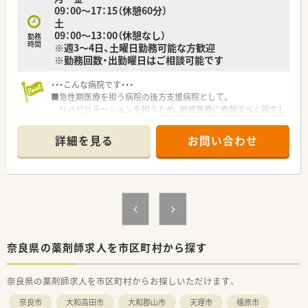
09：00～17：15（休憩60分）
土
09：00～13：00（休憩なし）
勤務
時間
※週3～4日、土曜日勤務可能な方歓迎
※勤務回数・出勤曜日はご相談可能です
・・・こんな病院です・・・
■急性期医療を担う病院の後方支援病院として、
リハビリテーションを担うため、地域医療に貢献すべく設立し
ました。
■リハビリテーションに特化した病院です。
詳細を見る
お問い合わせ
■外来は院外ですので、院内調剤がメイン業務です。
■薬局内はとても明るくとても雰囲気が良いです！
・・・こんな方におすすめ！・・・
■ご経験を活かして時給UPを叶えたい方！
■仕事と家庭を両立し、無理なく勤務をしたい方！
■マイカー通勤をお考えの方！（駐車場代無料）
奈良県の薬剤師求人を市区町村から探す
奈良県の薬剤師求人を市区町村からお探しいただけます。
奈良市
大和高田市
大和郡山市
天理市
橿原市