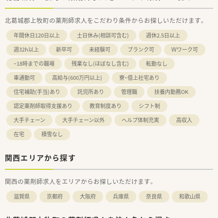
北葛城郡上牧町の薬剤師求人をこだわり条件からお探しいただけます。
年間休日120日以上
土日休み(相談可含む)
週休2.5日以上
週32h以上
新卒可
未経験可
ブランク可
Ｗワーク可
~18時までの職場
残業なし(ほぼなし含む)
転勤なし
車通勤可
高給与(600万円以上)
寮・借上社宅あり
住宅補助(手当)あり
託児所あり
管理職
扶養内勤務OK
認定薬剤師取得支援あり
教育制度あり
シフト制
大手チェーン
大手チェーン以外
ヘルプ体制充実
高収入
在宅
積雪なし
関西エリアから探す
関西の薬剤師求人をエリアからお探しいただけます。
滋賀県
京都府
大阪府
兵庫県
奈良県
和歌山県