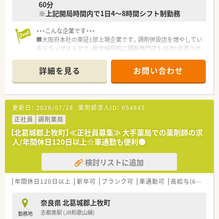
60分
※上記開局時間内で1日4～8時間シフト制勤務
・・・こんな企業です・・・
■大阪府本社の東証1部上場企業です。調剤併設店を増やしてい
るドラッグストアで、総合病院前に調剤専門店も出店！全売上の
20％の売上を調剤でカバーできるような経営方針があり、今後
調剤薬局店舗を新規・併設化で増やしていく予定です。
詳細を見る
お問い合わせ
■カウンセリングに力をいれており、お客様・患者様とのコミュ
ニケーションを重視されています。1人あたりの処方箋枚数は約
20枚ほどで、ゆとりをもって働けます。
■非常に離職率が低い事もあり、新卒の20代～60代と幅広い年
更新日：
2026/07/28
薬剤師求人ID：
654845
齢層の方がご活躍されています。
■残業代も1分単位でつくため、サービス残業がないよう会社と
正社員
調剤薬局
しても取り組まれています。年間休日110日と別で7日間有給休
【北葛城郡上牧町】≪正社員募集≫ 大手薬局での薬剤師の求
暇取得義務があり、連続での取得や個別での取得など選ぶことが
人/年間休日120日以上☆車通勤も便利●
出来る為、ライフワークバランスも充実できます。
検討リストに追加
年間休日120日以上
新卒可
ブランク可
車通勤可
高給与(600万円以上)
奈良県 北葛城郡上牧町
志都美駅 (JR和歌山線)
勤務地