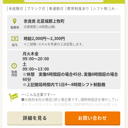
未経験可
ブランク可
車通勤可
教育制度あり
シフト制
大手チェーン
奈良県 北葛城郡上牧町
志都美駅 (JR和歌山線)
勤務地
時給2,000円～2,300円
※ご経験・スキルを考慮の上決定致します。
給与
月火木金
09：00～20：00
土
09：00～13：00
勤務
※休憩 実働6時間超の場合45分、実働8時間超の場合
時間
60分
※上記開局時間内で1日4～8時間シフト制勤務
・・・こんな企業です・・・
■大阪府本社の東証1部上場企業です。調剤併設店を増やしてい
るドラッグストアで、総合病院前に調剤専門店も出店！全売上の
20％の売上を調剤でカバーできるような経営方針があり、今後
調剤薬局店舗を新規・併設化で増やしていく予定です。
詳細を見る
お問い合わせ
■カウンセリングに力をいれており、お客様・患者様とのコミュ
ニケーションを重視されています。1人あたりの処方箋枚数は約