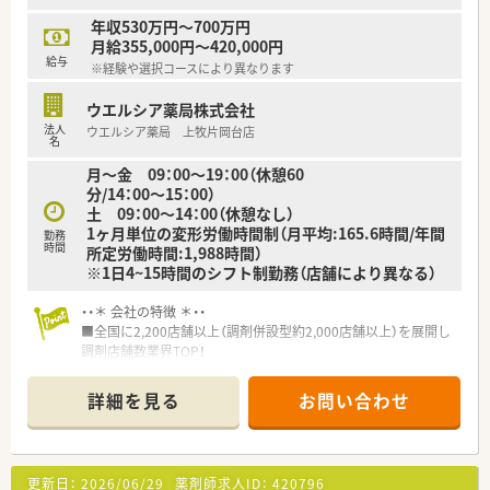
は約7時間と非常に少なく無理なく働き続けられます。
年収530万円～700万円
■有給休暇の取得率が100パーセントを達成しており、年度末に
月給355,000円～420,000円
消えてしまう有休を公休日に充てて消化可能です。
給与
※経験や選択コースにより異なります
■月単位の変形労働時間制を採用しており、所定の労働時間を満
たせばシフトによる柔軟な働き方が実現できる環境です。
ウエルシア薬局株式会社
法人
ウエルシア薬局 上牧片岡台店
名
月～金 09：00～19：00（休憩60
分/14：00～15：00）
土 09：00～14：00（休憩なし）
1ヶ月単位の変形労働時間制（月平均:165.6時間/年間
勤務
時間
所定労働時間:1,988時間）
※1日4~15時間のシフト制勤務（店舗により異なる）
・・＊ 会社の特徴 ＊・・
■全国に2,200店舗以上（調剤併設型約2,000店舗以上）を展開し
調剤店舗数業界TOP！
■店舗拡大に伴いキャリアアップできるポジションが多数あり！
頑張り次第で高給与も可能！
詳細を見る
お問い合わせ
■経験や勤務コースによりますが、経験の少ない方でも500万前
半スタートと業界TOP水準！
■職種や職域に合わせ、豊富な社内研修や外部組織と連携した研
修を用意されています
更新日：
2026/06/29
薬剤師求人ID：
420796
■薬剤師が中心の会社だからこそ活躍できるキャリアパスが多