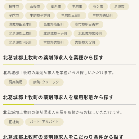
桜井市
五條市
御所市
生駒市
香芝市
葛城市
宇陀市
生駒郡平群町
生駒郡三郷町
生駒郡斑鳩町
磯城郡田原本町
高市郡高取町
高市郡明日香村
北葛城郡上牧町
北葛城郡王寺町
北葛城郡広陵町
北葛城郡河合町
吉野郡吉野町
吉野郡大淀町
北葛城郡上牧町の薬剤師求人を業種から探す
北葛城郡上牧町の薬剤師求人を業種からお探しいただけます。
調剤薬局
病院・クリニック
北葛城郡上牧町の薬剤師求人を雇用形態から探す
北葛城郡上牧町の薬剤師求人を雇用形態からお探しいただけます。
正社員
パート・アルバイト
北葛城郡上牧町の薬剤師求人をこだわり条件から探す