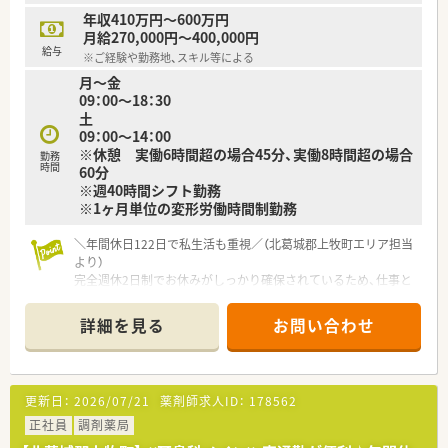
年収410万円～600万円
月給270,000円～400,000円
給与
※ご経験や勤務地、スキル等による
月～金
09：00～18：30
土
09：00～14：00
※休憩 実働6時間超の場合45分、実働8時間超の場合
勤務
時間
60分
※週40時間シフト勤務
※1ヶ月単位の変形労働時間制勤務
＼年間休日122日で私生活も重視／（北葛城郡上牧町エリア担当
より）
完全週休2日制でお休みがしっかり確保されているため、仕事と
私生活を両立させたい方に最適です。大手ならではの安定した
環境で無理なく長く活躍できます。
詳細を見る
お問い合わせ
＊------------------------------------------＊
【店舗情報と応需状況について】
■志都美駅が最寄りとなるほか王寺駅からのバスルートもあり、
更新日：
2026/07/21
薬剤師求人ID：
178562
無料駐車場完備でマイカー通勤も便利な店舗です。
■近隣にある総合病院の門前薬局として機能しており、内科や耳
正社員
調剤薬局
鼻科、外科など幅広い科目の処方箋を扱います。