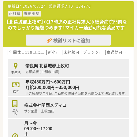
■ライフワークバランスも重視されており、有休取得率100％、
更新日：
2026/07/24
薬剤師求人ID：
184770
育休取得・復帰率100％、平均残業時間7ｈ/月、離職率5％など従
業員満足度は非常に高いです。
正社員
調剤薬局
■ボトムアップ・地域連携・ライフワークバランスを実現してい
【北葛城郡上牧町】≪17時迄の正社員求人≫総合病院門前な
る結果、「優良企業ガイド 2018」にて奈良県1位を獲得！
のでしっかり経験つめます！マイカー通勤可能な薬局です
検討リストに追加
年間休日120日以上
新卒可
未経験可
ブランク可
車通勤可
高給与
奈良県 北葛城郡上牧町
志都美駅 (JR和歌山線)
勤務地
年収480万円～600万円
月給300,000円～350,000円
給与
※ご経験やご年齢、ご勤務の曜日や時間を考慮の上で決定致します。
株式会社関西メディコ
法人
サン薬局 上牧西店
名
月～金
09：00～17：00
土