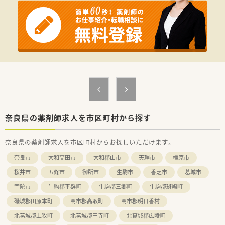
■在宅や教育等の専門性を活かせるスペシャリストを目指すこ
とも可能です。
■その他にも、管理部門や商品部門等の本社スタッフなど活動領
域は多種多様です。
■在宅実施店舗は年々増加しており、在宅医療へもしっかりと関
わる事ができます。
■育児休暇は3歳まで取得が可能で、時短制度は小学5年生まで
時短勤務ができるよう変更予定です。
■年間休日が120日とワークライフバランスが整っています
■日用品から常備薬まで、従業員割引制度など嬉しいメリットも
たくさんあります！
奈良県の薬剤師求人を市区町村から探す
奈良県の薬剤師求人を市区町村からお探しいただけます。
奈良市
大和高田市
大和郡山市
天理市
橿原市
桜井市
五條市
御所市
生駒市
香芝市
葛城市
宇陀市
生駒郡平群町
生駒郡三郷町
生駒郡斑鳩町
磯城郡田原本町
高市郡高取町
高市郡明日香村
北葛城郡上牧町
北葛城郡王寺町
北葛城郡広陵町