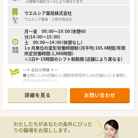
※経験や選択コースにより異なります
■月単位の変形労働時間制を採用しており、所定の労働時間を満
たせばシフトによる柔軟な働き方が実現できる環境です。
ウエルシア薬局株式会社
法人
ウエルシア薬局 上牧片岡台店
名
月～金 09：00～19：00（休憩60
分/14：00～15：00）
土 09：00～14：00（休憩なし）
1ヶ月単位の変形労働時間制（月平均:165.6時間/年間
勤務
時間
所定労働時間:1,988時間）
※1日4~15時間のシフト制勤務（店舗により異なる）
・・＊ 会社の特徴 ＊・・
■全国に2,200店舗以上（調剤併設型約2,000店舗以上）を展開し
調剤店舗数業界TOP！
■店舗拡大に伴いキャリアアップできるポジションが多数あり！
頑張り次第で高給与も可能！
詳細を見る
お問い合わせ
■経験や勤務コースによりますが、経験の少ない方でも500万前
半スタートと業界TOP水準！
■職種や職域に合わせ、豊富な社内研修や外部組織と連携した研
修を用意されています
■薬剤師が中心の会社だからこそ活躍できるキャリアパスが多
わたしたちがあなたの条件にぴった
種多様に用意されています。
りの職場をお探しします。
■店舗拡大に伴い、エリアマネジャーや営業部長等のマネジメン
トのポジションも増えます。