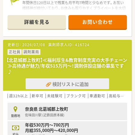
年間休日120日以上で残業も月平均7時間と少なめです。お互い
様精神が根付いており、お休みも取りやすくプライベートを大切
にしながら働ける環境が魅力です。
詳細を見る
お問い合わせ
【店舗情報と応需状況について】
■最寄り駅であるJR和歌山線の志都美駅から車で約6分に位置
し、マイカー通勤が大変便利な職場環境です。
■隣接するクリニックから耳鼻科と内科の処方箋をメインに、1
更新日：
2026/07/08
薬剤師求人ID：
416724
日あたり平均160枚ほどを応需しています。
■常勤の薬剤師が4名在籍しており、常に複数名で対応する手厚
正社員
調剤薬局
い体制のため未経験の方でも安心できる環境です。
【北葛城郡上牧町】≪福利厚生&教育制度充実の大手チェーン
≫高待遇が魅力/年収515万円～！調剤併設店舗の募集です
【求人情報について】
♪
■これまでのご経験や年齢などをしっかりと考慮した上で、年収
480万円から600万円の範囲内で決定いたします。
検討リストに追加
■日祝日と他1日のローテーションによる週休2日制を採用して
おり、年間休日は120日以上としっかり休めます。
■賞与は年2回で計約4ヶ月分が支給されますが、諸手当が基本
週32h以上
新卒可
未経験可
ブランク可
車通勤可
高給与(600万円以上)
給に含まれているため高い水準での支給となります。
奈良県 北葛城郡上牧町
【勤務実態について】
佐味田川駅 (近鉄田原本線)
勤務地
■会社全体で業務の効率化を推進した結果、月間の平均残業時間
は約7時間と非常に少なく無理なく働き続けられます。
年収530万円～700万円
■有給休暇の取得率が100パーセントを達成しており、年度末に
月給355,000円～420,000円
消えてしまう有休を公休日に充てて消化可能です。
給与