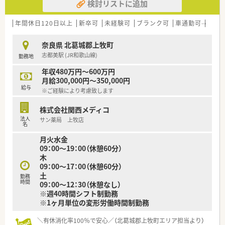
検討リストに追加
年間休日120日以上
新卒可
未経験可
ブランク可
車通勤可
高給与
奈良県 北葛城郡上牧町
志都美駅 (JR和歌山線)
勤務地
年収480万円～600万円
月給300,000円～350,000円
給与
※ご経験により考慮致します
株式会社関西メディコ
法人
サン薬局 上牧店
名
月火水金
09：00～19：00（休憩60分）
木
09：00～17：00（休憩60分）
土
勤務
時間
09：00～12：30（休憩なし）
※週40時間シフト制勤務
※1ヶ月単位の変形労働時間制勤務
＼有休消化率100％で安心／（北葛城郡上牧町エリア担当より）