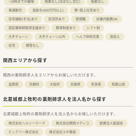
~18時までの職場
残業なし(ほぼなし含む)
転勤なし
車通勤可
高給与(600万円以上)
寮・借上社宅あり
住宅補助(手当)あり
託児所あり
管理職
扶養内勤務OK
認定薬剤師取得支援あり
教育制度あり
シフト制
大手チェーン
大手チェーン以外
ヘルプ体制充実
高収入
在宅
積雪なし
関西エリアから探す
関西の薬剤師求人をエリアからお探しいただけます。
滋賀県
京都府
大阪府
兵庫県
奈良県
和歌山県
北葛城郡上牧町の薬剤師求人を法人名から探す
北葛城郡上牧町の薬剤師求人を法人名からお探しいただけます。
株式会社ヘルシーワーク
株式会社関西メディコ
医療法人医誠会
ビックリー株式会社
株式会社スギ薬局