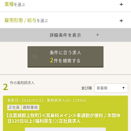
業種
を選ぶ
雇用形態 / 給与
を選ぶ
詳細条件を表示
条件に合う求人
2
件を
検索する
2
件の薬剤師求人
並び順
更新日：
2026/07/21
薬剤師求人ID：
178562
正社員
調剤薬局
【北葛城郡上牧町】≪耳鼻科メイン≫車通勤が便利♪年間休
日120日以上！福利厚生◎/正社員求人