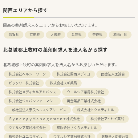
関西エリアから探す
関西の薬剤師求人をエリアからお探しいただけます。
滋賀県
京都府
大阪府
兵庫県
奈良県
和歌山県
北葛城郡上牧町の薬剤師求人を法人名から探す
北葛城郡上牧町の薬剤師求人を法人名からお探しいただけます。
株式会社ヘルシーワーク
株式会社関西メディコ
医療法人医誠会
ビックリー株式会社
株式会社スギ薬局
株式会社メディカルアドバンス
ウエルシア薬局株式会社
株式会社ジャパンファーマシー
萬金薬品工業株式会社
一般社団法人奈良ヘルスケアサービス
株式会社トクメディカル
ＳｙｎｅｒｇｙＭａｎａｇｅｍｅｎｔ株式会社
株式会社アイセイ薬局
ウエルシア薬局株式会社
有限会社さくらメディカル
株式会社ユニスマイル
ウエルシア薬局株式会社
医療法人向聖台會