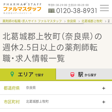
平日9：30-19：00 土日10：00-19：00
薬剤師の転職・求人サイト ファルマスタッフ
奈良県
北葛城郡上牧町
週
北葛城郡上牧町（奈良県）の
週休2.5日以上
の薬剤師転
職・求人情報一覧
エリア
駅
で探す
から探す
都道府県
奈良県
市区町村
北葛城郡上牧町