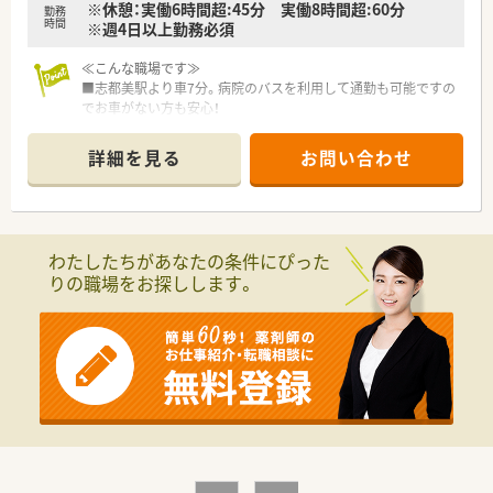
※休憩：実働6時間超:45分 実働8時間超:60分
勤務
時間
※週4日以上勤務必須
≪こんな職場です≫
■志都美駅より車7分。病院のバスを利用して通勤も可能ですの
でお車がない方も安心！
■病院経験のある方の募集となります。
■薬剤師は若年層から中堅層まで幅広く在籍してます。
詳細を見る
お問い合わせ
■従業員数も10名以上いるためお休みの融通も利きやすくワー
クライフバランスを整えやすいです環境。
≪こんな病院です≫
■平成2年開院の病院です。
わたしたちがあなたの条件にぴった
■病床数が162床のケアミックス型で一般病床と療養病床を有
りの職場をお探しします。
しています。
■院内処方で外来対応と入院患者様対応どちらも経験を積むこ
とができます。
■健診センターも開設し、地域医療への貢献をしていらっしゃい
ます。
■提携の保育施設もあり、病児保育も可能！
職員が安心して子育てが出来る様な環境を整えています。
子育て中の方にもおすすめです。
・・・こんな方におすすめです・・・
■子育て中で、お仕事とご家庭の両立を叶えたい方！