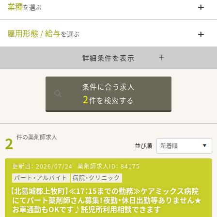
業種
を選ぶ
雇用形態 / 給与
を選ぶ
詳細条件を表示
条件に合う求人
2
件を
検索する
2
件の薬剤師求人
並び順
更新日：
2026/07/24
薬剤師求人ID：
84175
パート・アルバイト
病院・クリニック
【北葛城郡上牧町】≪17：15までの勤務≫ケアミックス病院
にてパート薬剤師さん募集！夜勤・休日出勤等ありません★
お車通勤もOKです♪託児所利用相談できます