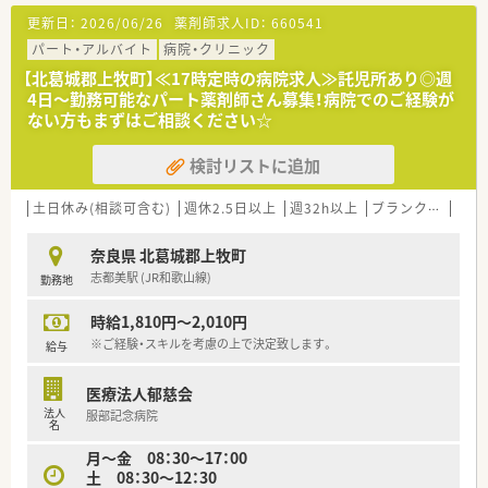
更新日：
2026/06/26
薬剤師求人ID：
660541
パート・アルバイト
病院・クリニック
【北葛城郡上牧町】≪17時定時の病院求人≫託児所あり◎週
4日～勤務可能なパート薬剤師さん募集！病院でのご経験が
ない方もまずはご相談ください☆
検討リストに追加
土日休み(相談可含む)
週休2.5日以上
週32h以上
ブランク可
残業
奈良県 北葛城郡上牧町
志都美駅 (JR和歌山線)
勤務地
時給1,810円～2,010円
※ご経験・スキルを考慮の上で決定致します。
給与
医療法人郁慈会
法人
服部記念病院
名
月～金 08：30～17：00
土 08：30～12：30