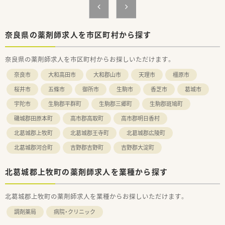
■経験を活かしてさらに幅広い業務に携わりたいとお考えの方
■時間制約を設けながら働きたいとお考えの方
（残業ほぼなし・平日17時までのお仕事♪）
■ワークライフバランスを整えたい方
奈良県の薬剤師求人を市区町村から探す
奈良県の薬剤師求人を市区町村からお探しいただけます。
奈良市
大和高田市
大和郡山市
天理市
橿原市
桜井市
五條市
御所市
生駒市
香芝市
葛城市
宇陀市
生駒郡平群町
生駒郡三郷町
生駒郡斑鳩町
磯城郡田原本町
高市郡高取町
高市郡明日香村
北葛城郡上牧町
北葛城郡王寺町
北葛城郡広陵町
北葛城郡河合町
吉野郡吉野町
吉野郡大淀町
北葛城郡上牧町の薬剤師求人を業種から探す
北葛城郡上牧町の薬剤師求人を業種からお探しいただけます。
調剤薬局
病院・クリニック