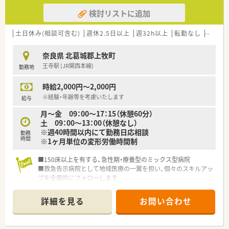
検討リストに追加
土日休み(相談可含む)
週休2.5日以上
週32h以上
転勤なし
車通勤
奈良県 北葛城郡上牧町
王寺駅 (JR関西本線)
勤務地
時給2,000円～2,000円
※経験・年齢等を考慮いたします
給与
月～金 09：00～17：15（休憩60分）
土 09：00～13：00（休憩なし）
※週40時間以内にて勤務日応相談
勤務
時間
※1ヶ月単位の変形労働時間制
■150床以上を有する、急性期・療養型のミックス型病院
■救急告示病院として地域医療の一翼を担い、個々のスキルアッ
プを全面的にフォローします
詳細を見る
お問い合わせ