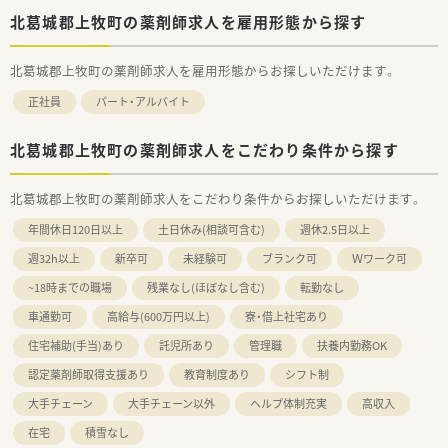
北葛城郡上牧町の薬剤師求人を雇用形態から探す
北葛城郡上牧町の薬剤師求人を雇用形態からお探しいただけます。
正社員
パート・アルバイト
北葛城郡上牧町の薬剤師求人をこだわり条件から探す
北葛城郡上牧町の薬剤師求人をこだわり条件からお探しいただけます。
年間休日120日以上
土日休み(相談可含む)
週休2.5日以上
週32h以上
新卒可
未経験可
ブランク可
Ｗワーク可
~18時までの職場
残業なし(ほぼなし含む)
転勤なし
車通勤可
高給与(600万円以上)
寮・借上社宅あり
住宅補助(手当)あり
託児所あり
管理職
扶養内勤務OK
認定薬剤師取得支援あり
教育制度あり
シフト制
大手チェーン
大手チェーン以外
ヘルプ体制充実
高収入
在宅
積雪なし