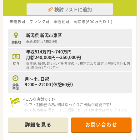
検討リストに追加
未経験可
ブランク可
車通勤可
高給与(600万円以上)
新潟県 新潟市東区
東新潟駅 (JR白新線)
勤務地
年収514万円～740万円
月給240,000円～350,000円
給与
※年齢、経験、能力などを考慮の上、規定により決定 ※昇給：年1回、賞
与：年2回（7月・12月
…
月～土、日祝
9：00～22：00（休憩60分）
勤務
時間
<こんな店舗です！>
・シフト制勤務の為、朝はゆっくりご出勤が可能です！
・OTC販売薬剤師としてご活躍したい方！健康食品やサプリメン
トなど幅広い接客の中で、お客様の健康のトータルケアに貢献で
きます。
詳細を見る
お問い合わせ
・住宅街にあり、地域の患者様の健康を支えています。