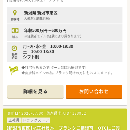
高給与(600万円以上)
シフト制
のある住宅手当が支給されます。
新潟県 新潟市東区
【想定される業務内容】
大形駅 (JR白新線)
勤務地
■調剤併設型のドラッグストアにおいて、処方箋に基づく調剤業
務全般を幅広く担当していただきます。
年収500万円～600万円
■患者様に対する丁寧な服薬指導を行い、地域住民の健康増進を
サポートしていただく重要な業務です。
※経験者モデル（経験により異なります）
給与
■必要に応じて一般用医薬品の販売や健康相談にも対応し、豊富
月・火・水・金 10:00-19:30
な知識を十分に活用していただきます。
土 10:00-13:30
勤務
シフト制
【職場環境と雰囲気】
時間
■幅広い年代の薬剤師が在籍しており、経験豊富なベテランから
若手まで幅広く活躍中の職場です。
◆社宅もあるのでIターン就職も歓迎です！
■産休や育休の取得率と復帰率がともに100パーセントであり、
◆皮膚科メインの為、ブランク明けの方にもおススメです。
子育て世代に大変優しい環境です。
■レセコンと薬歴が一体となったシステムを全店舗に導入して
おり、事務員によるピッキング補助もあります。
詳細を見る
お問い合わせ
更新日：
2026/07/30
薬剤師求人ID：
183952
正社員
ドラッグストア
【新潟市東区】≪正社員≫ ブランクご相談可 OTCにご興