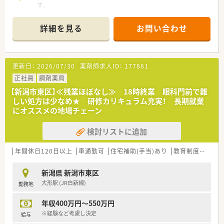
す。
■創業から100年を迎えた歴史ある企業です。
■新潟県と福島県にて64店舗展開しています。
詳細を見る
お問い合わせ
≪働く環境について≫
■メインの業務はOTC販売です。患者様からの相談やカウンセ
リングを行い商品提案を行います。
更新日：
2026/07/30
薬剤師求人ID：
177861
■レジ業務は専門の方にお任せして、OTC販売や医薬品補充、売
り場作りに専念出来ます。
正社員
調剤薬局
■勤務時間は10：00～19：30（休憩90分）で朝はゆっくり出勤出
【新潟市東区】≪残業ほぼなし≫ 18時終業 眼科門前で難
来ます。
しい処方は少なめ★ 研修カリキュラム充実！ 長期就業
■休みはシフトにより週休2日で年間休日110日あります。
にオススメの地場チェーン
■残業は月3時間程度でほぼ定時で帰ることが出来ます。
検討リストに追加
≪こんな方におすすめ≫
■安定した企業で長期就業したい方
■OTC専門薬剤師として働きたい方
年間休日120日以上
車通勤可
住宅補助(手当)あり
教育制度あり
■プライベートの時間もしっかり確保したい方
新潟県 新潟市東区
大形駅 (JR白新線)
勤務地
年収400万円～550万円
※経験など考慮し決定
給与