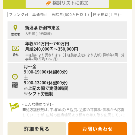
検討リストに追加
■1964年に新潟県で最初に処方箋調剤を開始した歴史ある企業
であり、全店舗の約7割が開業医門前という地域に根ざした運営
が特徴です。
ブランク可
車通勤可
高給与(600万円以上)
住宅補助(手当)あり
総
■健康サポート薬局の認定取得や在宅医療への注力など、時代や
地域のニーズに合わせた薬局機能を積極的に強化し続けている
新潟県 新潟市東区
優良法人です。
大形駅 (JR白新線)
勤務地
【勤務実態について】
年収514万円～740万円
■新潟県内に100店舗以上のネットワークがある強みを活かし、
月給240,000円～350,000円
ヘルプ体制が整っているため急な休みや有給休暇も相談しやす
給与
※経験により異なります （未経験は規定により支給） 昇給年1回 賞
い環境です。
与年2回（平均3.2ヶ月）
…
■産休や育休の取得実績が100％であることに加え、復帰後には
月～金
3歳まで利用可能な育児短時間勤務制度があり子育てとの両立を
9：00-19：00（休憩60分）
支援します。
土
■特定の店舗への業務偏重を防ぐ人員配置を心掛けており、薬剤
9：00-13：00（休憩00分）
勤務
師や調剤事務が手厚く配置されているため業務にしっかり向き
時間
※上記の間で実働8時間
合えます。
※シフト労働制
【こんな方にオススメ】
<こんな薬局です！>
■大手グループの安定した経営基盤と手厚い福利厚生の恩恵を
■処方箋枚数は、平均30枚/日程度、近隣の耳鼻科・歯科から応需
受けながら、新潟県内で腰を据えて長く働き続けたい方に最適な
していますが、広域の医療機関より様々な処方箋を応需していま
求人です。
す。
■小児科や泌尿器科、眼科など複数の科目を経験して薬剤師とし
■在籍薬剤師は3名！少人数で安定してご勤務したい方はおすす
ての知見を広げたい方や、ブランクがあり丁寧な指導を求める方
詳細を見る
お問い合わせ
めです！
に最適です。