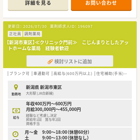
詳細を見る
お問い合わせ
■現在は常勤の薬剤師が２名在籍しており、無理のない人員体制
の中で落ち着いて業務に取り組める環境です。
【法人特徴について】
更新日：
2026/07/30
薬剤師求人ID：
196097
■東証プライム上場グループとしての安定した経営基盤を持ち、
新潟県と山形県を中心に店舗を展開しています。
正社員
調剤薬局
■１９６４年に県内で初めて処方箋調剤を開始した歴史があり、
【新潟市東区】≪クリニック門前≫ こじんまりとしたアッ
長年にわたり地域の健康を支え続けています。
トホームな薬局 経験者歓迎
■健康サポート薬局としての機能も有しており、地域のかかりつ
け薬局として住民からの信頼も厚い企業です。
検討リストに追加
【勤務実態について】
■年間休日は１１８日から１１９日確保されており、仕事とプラ
ブランク可
車通勤可
高給与(600万円以上)
住宅補助(手当)あり
教
イベートのメリハリをつけて働ける環境です。
■県内に多数の店舗を展開しているため応援体制が整っており、
新潟県 新潟市東区
急な休みでも互いに助け合う風土があります。
大形駅 (JR白新線)
勤務地
■残業時間は１分単位で計算され手当が支給されるため、働いた
分だけしっかりと給与に反映される仕組みです。
年収400万円～600万円
月給300,000円～455,000円
【職場環境と雰囲気】
経験など考慮し決定
給与
■２０代から３０代の若手薬剤師が多く活躍しており、活気があ
昇給年1回 賞与年2回
りながらも温かい雰囲気の職場環境と言えます。
資格手当
■薬剤師や調剤事務の人員配置が手厚くなっているため、焦るこ
月～金 9:00～18:00（休憩60分）
となく業務一つひとつに集中して取り組めます。
土 9:00～13:00（休憩なし）