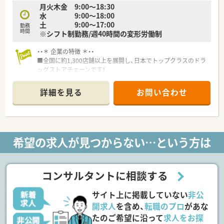
月火木金 9:00～18:30
あるポジションを目指したい方
水 9:00～18:00
・高年収希望の方はおすすめの会社です！
土 9:00～17:00
勤務
時間
※シフト制勤務/週40時間の変形労働制
<設備面について>
最新のシステムを導入し、対物業務にかかる時間を短縮し、より
・・＊ 企業の特徴 ＊・・
丁寧な服薬指導が可能な環境を整えています。機器類に関して
■全国に約1,300店舗以上を展開し、日本でトップクラスのドラ
は、音声入力の薬歴･ピッキングサポートシステム･投薬カウンタ
ッグストアチェーンです！
ーに薬歴閲覧用タブレット設置など、薬剤師が安心して働く事が
調剤業務だけでなく、在宅や介護、OTCまで経験が積めます。
出来る様に最新の機械を導入されています。
■1薬局あたりの薬剤師人数は平均5～6人と複数体制です。
詳細を見る
お問い合わせ
1人あたりの対応処方箋枚数は平均20枚以下になりますので、
<研修制度について>
丁寧に調剤をする事が可能です。
業務習得制度によるOJT・OTC店内勉強会や、中途入社社員研修、
そのため一人あたりの仕事量を減らし過誤の防止に努めてい
薬剤師全体研修、新任薬局長研修など幅広い研修を整えていま
ます。
す。
■調剤薬局採用の場合、会社の指示でOTC店舗への異動はありま
また研修認定薬剤師単位取得の支援（eラーニング）
希望の求人が見つからない…という方は
せん。
年間10万円まで学会参加やｅラーニング等に掛かる費用を会社
■入社後3年間の基本教育、20年後のキャリアを見据えた教育プ
負担しています。
ログラムなどを充実しています。
■時短勤務制度は小学校卒業まで時短をすることが可能で業界
コンサルタントに相談する
最長クラスです。
勤務時間は5・6・7時間から選ぶ事が出来るのも魅力の一つで
サイト上に掲載していない
非公
す！
そのため、育休復帰率も高水準を保っております！
開求人
を含め、
転職のプロ
があな
たのご希望に沿って
求人をお探