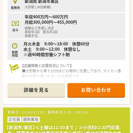
新潟県 新潟市東区
働いた分の還元が受けられます。
大形駅 (JR白新線)
勤務地
■新潟県内に90店舗以上のネットワークがあるため、近隣店舗
からのヘルプ体制が整っています。
年収400万円～600万円
月給300,000円～455,000円
【こんな取り組みをしています】
経験など考慮し決定
給与
■出産や育児をサポートするため、お子様が3歳になるまでの育
昇給年1回 賞与年2回
児短時間勤務制度を導入しています。
資格手当
■大手グループの株を購入する際に、購入額に対して10パーセ
月火木金 9:00～18:00 休憩60分
ントの奨励金が出る持株会がございます。
水土 9:00～12:00 休憩なし
■会社指示での転居を伴う異動の際には、家賃の8割を負担する
勤務
※週40時間労働シフト制
時間
借上社宅制度を利用できます。
【店舗情報と応需状況について】
■大形駅から車で10分ほどの場所に位置しており、マイカー通
勤が可能で通いやすい立地環境です。
■隣接するクリニックから整形外科の処方箋を1日あたり約40
枚応需している整形外科メインの店舗です。
詳細を見る
お問い合わせ
■現在は常勤の薬剤師が1名在籍しており、一人ひとりの患者様
にしっかりと向き合える落ち着いた環境です。
【勤務実態について】
更新日：
2026/07/30
薬剤師求人ID：
196209
■月火木金は18時までの勤務となっており、水曜日と土曜日は
午前中のみの営業でメリハリがつきます。
正社員
調剤薬局
■残業時間は1分単位でしっかりと計算されて支給されるため、
【新潟市/東区】≪土曜は12:30まで♪≫小児科CLの門前薬
働いた分の還元が受けられる安心の体制です。
局 残業手当は1分単位で支給◎幅広い世代が活躍中の地