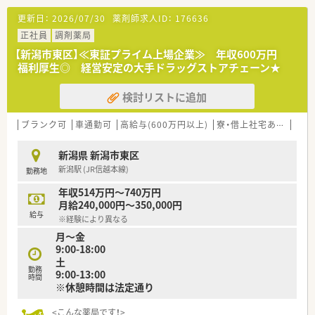
<こんな会社です！>
更新日：
2026/07/30
薬剤師求人ID：
176636
・現在4,000名程の従業員、840店程の店舗を持つドラッグストア
チェーンです！
正社員
調剤薬局
・設立以来、37年連続増収の成長企業で、経営も安定しています。
【新潟市東区】≪東証プライム上場企業≫ 年収600万円
・調剤・ビューティー・食品・ヘルス、ライフの分野で店舗展開して
福利厚生◎ 経営安定の大手ドラッグストアチェーン★
います。
検討リストに追加
<働き方について>
ライフスタイルに合わせて｢9時間勤務・8時間勤務｣のどちらか
選択が可能です！
ブランク可
車通勤可
高給与(600万円以上)
寮・借上社宅あり
教育
就業時間も薬局の営業時間に合わせている為、ライフワークバラ
ンスを保つことが可能です。
新潟県 新潟市東区
キャリアパスが明確で早い段階から責任あるポジションに就く
新潟駅 (JR信越本線)
勤務地
チャンスがあり｢1～2年目で薬局長最短3～4年目でエリアマネ
ージャー(SV)」に昇格できるなど、成長中の企業だからこそ 昇
年収514万円～740万円
格チャンスも多い企業です。
月給240,000円～350,000円
勤務年数や年齢に関係がない職務給制度を採用、若くから責任の
給与
※経験により異なる
あるポジションを目指したい方
月～金
・高年収希望の方はおすすめの会社です！
9:00-18:00
土
<研修制度について>
勤務
9:00-13:00
自己啓発支援制度があり、年間10万円まで学会参加やe-ラーニ
時間
※休憩時間は法定通り
ングにかかる費用などを会社負担してもらえます！
業務習得制度によるOJT・OTC店内勉強会や、中途入社社員研修、
<こんな薬局です！>
薬剤師全体研修、新任薬局長研修など幅広い研修を整えていま