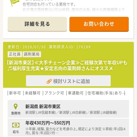
在宅対応も行っている薬局です。
す。
処方箋応需枚数は1日30枚程、面対応の為、様々な医療機関より
マニュアルもしっかりあり、未経験の方でも安心して就業するこ
応需しています。
とが可能です！
常勤薬剤師は2名在籍！最新システムも整っている為、安心して就
詳細を見る
お問い合わせ
業できる環境です。
<福利厚生について>
基本日祝休みになる為、プライベートも充実してご勤務が可能で
<こんな会社です!>
す。
設立以来、37年連続増収、店舗数は840店舗程、その中で調剤併
応援体制が整っているので、人数が少ない薬局に配属でも安心し
更新日：
2026/07/30
薬剤師求人ID：
176189
設店は470店舗ほどあり、調剤併設率は56％になります！
て勤務ができる環境です。
経営理念としては、健康と美と衛生を通じての社会貢献を掲げて
正社員
有給取得平均10.4日の為、有給休暇も取得しやすい会社です。ま
調剤薬局
いる会社です。
た、年に1回1週間程度
【新潟市東区】≪大手チェーン企業≫ご経験次第で年収UPも
調剤併設店は分離申請をしているため、薬局としての機能を最大
リフレッシュ休暇制度を設けており、全店休憩室を完備していま
♬福利厚生充実★安定志向の薬剤師さんにオススメ
限発揮し運営しています。
す。
在宅にも注力しており、在宅専門薬局も設置しています。
社員割引購入制度、リフレッシュ休暇に
検討リストに追加
会社都合での転勤の場合、家賃補助や遠隔地手当も付き、安心し
<働き方について>
て就業できます（規定あり）
ライフスタイルに合わせて｢9時間勤務・8時間勤務｣のどちらか
新卒可
未経験可
ブランク可
車通勤可
住宅補助(手当)あり
認定
選択が可能です！
就業時間も薬局の営業時間に合わせている為、ライフワークバラ
新潟県 新潟市東区
ンスを保つことが可能です。
新潟駅 (JR信越本線)／新潟駅 (JR白新線)／新潟駅 (JR越後線)
勤務地
キャリアパスが明確で早い段階から責任あるポジションに就く
チャンスがあり｢1～2年目で薬局長
年収430万円～550万円
最短3～4年目でエリアマネージャー(SV)」に昇格できるなど、成
※年齢、経験、能力などを考慮の上、規定により決定 ※昇給：年1回(4
長中の企業だからこそ 昇格チャンスも多い企業です。
給与
月)、賞与：年2回(7月
…
勤務年数や年齢に関係がない職務給制度を採用、若くから責任の