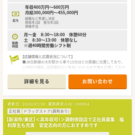
年収400万円～600万円
【こんな方にオススメ】
月給300,000円～455,000円
■神経内科や脳神経外科の処方箋に携わり、専門知識を深めたい
経験など考慮し決定
方に最適です。
給与
昇給年1回 賞与年2回
■安定した大手グループ企業で、福利厚生を活用しながら長く働
資格手当
きたい方に向いています。
月～金 8:30～18:00 休憩60分
■落ち着いたペースで患者様とじっくり向き合い、質の高い医療
土 8:30～13:00 休憩なし
を提供したい方です。
勤務
※週40時間労働シフト制
時間
【店舗情報と応需状況について】
■JR白新線の大形駅から車で15分ほどの距離に位置しており、
小児科や眼科、泌尿器科など多岐にわたる処方箋を応需しており
ます。
■処方箋枚数は1日平均100枚ほどで、常勤薬剤師3名体制で一人
詳細を見る
お問い合わせ
ひとりの患者様に寄り添った丁寧な服薬指導を日々実践してい
ます。
■近隣の泌尿器科クリニックや、小児科クリニックなど近隣のク
リニックと連携し、地域のかかりつけ薬局として機能していま
更新日：
2026/07/30
薬剤師求人ID：
190954
す。
正社員
ドラッグストア(調剤あり)
【法人特徴について】
【新潟市/東区】＜高年収可！＞調剤併設店で正社員募集 福
■新潟県と山形県を中心に100店舗以上を展開しており、東証プ
利厚生も充実 安定志向の方におすすめです
ライム上場グループに属するため抜群の経営安定性を誇りま
す。