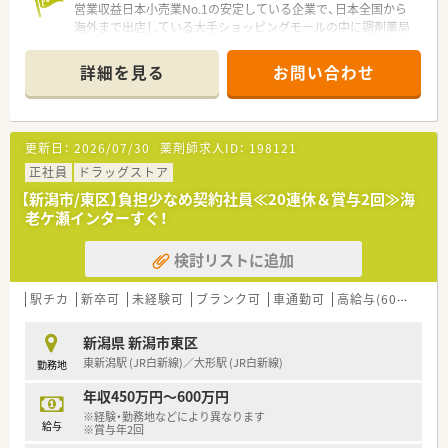
・OTC領域を学ぶために、配属店舗のエリア内にて3ヶ月程のド
営業収益日本小売業No.1の安定している企業で、日本全国から
ラッグ研修を設けられております。
海外まで出店している大手ショッピングモールの中に調剤薬局
を展開しています。
<働き方について>
■面分業がメインのため、多くの医療機関から処方箋を応需して
詳細を見る
お問い合わせ
ライフスタイルに合わせて｢9時間勤務・8時間勤務｣のどちらか
いるので、薬の品目数も多く、幅広い知識・スキルを磨くことが
選択が可能です！
できます。
就業時間も薬局の営業時間に合わせている為、ライフワークバラ
■OTC併設店だからこそ『健康をトータルでサポート』できま
ンスを保つことが可能です。
す。
更新日：
2026/07/30
薬剤師求人ID：
198121
キャリアパスが明確で早い段階から責任あるポジションに就く
※赤ちゃんからお年寄りまで健康相談を通じてセルフメディケ
チャンスがあり｢1～2年目で薬局長最短3～4年目でエリアマネ
ーション推進に貢献でき、カウンセリング力を身につけられる環
正社員
ドラッグストア
ージャー(SV)」に昇格できるなど、成長中の企業だからこそ 昇
境です。
【新潟市/東区】負担少なめ契約社員≪20連休＆賞与2回≫海
格チャンスも多い企業です。
※在宅医療への取り組みも積極的行っております。
老ケ瀬インターすぐ！
勤務年数や年齢に関係がない職務給制度を採用、若くから責任の
■漢方の取り扱いを促進しており、普通の調剤薬局では扱ってい
あるポジションを目指したい方
ない種類の漢方も勉強できます。
検討リストに追加
・高年収希望の方はおすすめの会社です！
■薬剤師としての専門制はもちろん、多様なキャリアを支援する
システムが整っています。
【例】管理薬剤師・店長・教育担当・エリア責任者・新規事業の立ち
駅チカ
新卒可
未経験可
ブランク可
車通勤可
高給与(600万円以上)
上げ・バイヤー/商品開発等
■連続休暇 長期休日20日間制度があり！
新潟県 新潟市東区
連続休暇を1～3回に分けて取得し、年間休日120～125日（長
東新潟駅 (JR白新線)／大形駅 (JR白新線)
勤務地
期休日20日間含む）あるので、ライフワークバランスが充実して
います。
年収450万円～600万円
※経験・勤務地などにより異なります
給与
※賞与年2回