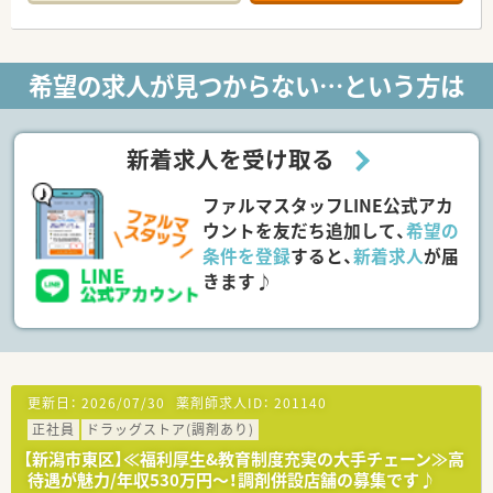
希望の求人が見つからない…という方は
新着求人を受け取る
ファルマスタッフLINE公式アカ
ウントを友だち追加して、
希望の
条件を登録
すると、
新着求人
が届
きます♪
更新日：
2026/07/30
薬剤師求人ID：
201140
正社員
ドラッグストア(調剤あり)
【新潟市東区】≪福利厚生&教育制度充実の大手チェーン≫高
待遇が魅力/年収530万円～！調剤併設店舗の募集です♪