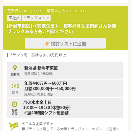
■メインの業務はOTC販売です。患者様からの相談やカウンセ
リングを行い商品提案を行います。
更新日：
2026/07/30
薬剤師求人ID：
183932
■レジ業務は専門の方にお任せして、OTC販売や医薬品補充、売
り場作りに専念出来ます。
正社員
ドラッグストア
■勤務時間は10：00～19：30（休憩90分）で朝はゆっくり出勤出
【新潟市東区】≪安定企業≫ 接客好きな薬剤師さん歓迎
来ます。
ブランクある方もご相談ください
■休みはシフトにより週休2日で年間休日110日あります。
■残業は月3時間程度でほぼ定時で帰ることが出来ます。
検討リストに追加
≪こんな方におすすめ≫
■安定した企業で長期就業したい方
ブランク可
高給与(600万円以上)
■OTC専門薬剤師として働きたい方
■プライベートの時間もしっかり確保したい方
新潟県 新潟市東区
東新潟駅 (JR白新線)
勤務地
年収440万円～600万円
月給300,000円～450,000円
給与
経験など考慮し決定
月火水木金土日
10：00～19：30（休憩90分）
勤務
※週40時間シフト制勤務
時間
≪こんな企業です≫
■プライム上場している大手ドラッグストアのグループ企業で