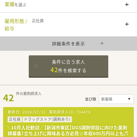
業種
を選ぶ
雇用形態 /
正社員
給与
詳細条件を表示
条件に合う求人
42
件を
検索する
42
件の薬剤師求人
並び順
更新日：
2026/07/31
薬剤師求人ID：
734478
正社員
ドラッグストア(調剤あり)
＼10月入社歓迎／【新潟市東区】DGS調剤併設に向けた薬剤
師募集！立ち上げに興味ある方必見☆年収600万円以上も♬