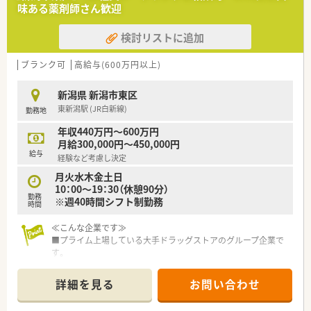
味ある薬剤師さん歓迎
検討リストに追加
ブランク可
高給与(600万円以上)
新潟県 新潟市東区
東新潟駅 (JR白新線)
勤務地
年収440万円～600万円
月給300,000円～450,000円
給与
経験など考慮し決定
月火水木金土日
10：00～19：30（休憩90分）
勤務
※週40時間シフト制勤務
時間
≪こんな企業です≫
■プライム上場している大手ドラッグストアのグループ企業で
す。
■創業から100年を迎えた歴史ある企業です。
■新潟県と福島県にて64店舗展開しています。
詳細を見る
お問い合わせ
≪働く環境について≫