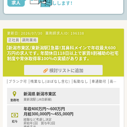
しします！
更新日：
2026/07/30
薬剤師求人ID：
196338
正社員
調剤薬局
【新潟市東区/東新潟駅】急募！耳鼻科メインで年収最大600
万円の求人です。年間休日118日以上で家賃8割補助の社宅
制度や育休取得率100％の実績があります。
検討リストに追加
ブランク可
残業なし(ほぼなし含む)
転勤なし
車通勤可
高給与(600万円以上)
新潟県 新潟市東区
東新潟駅 (JR白新線)
勤務地
年収400万円～600万円
月給300,000円～455,000円
経験など考慮し決定
給与
昇給年1回 賞与年2回
資格手当