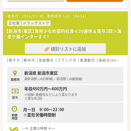
■在宅もおこなっている店舗の為、在宅業務も経験できます。
■将来的に管理職や本部業務など多岐にわたるキャリアを経験
したいという、向上心をお持ちの薬剤師の方には非常に魅力的な
<こんな会社です！>
環境です。
更新日：
2026/07/30
薬剤師求人ID：
198141
・創業150年以上もの歴史があり北陸地域では店舗数･処方箋応
需枚数共にトップクラスの企業です。・経験に左右されることな
正社員
ドラッグストア
く、まずは「働く時間数（8or9時間）」で年収が選択できる点が特
【新潟市/東区】負担少なめ契約社員≪20連休＆賞与2回≫海
徴的です！
老ケ瀬インターすぐ！
・設立以来、37年連続増収、店舗数は840店舗程、その中で調剤併
設店は470店舗ほど
検討リストに追加
あり、調剤併設率は56％になります！
・経営理念としては、健康と美と衛生を通じての社会貢献を掲げ
ている会社です。
駅チカ
新卒可
未経験可
ブランク可
車通勤可
高給与(600万円以上)
・調剤併設店は分離申請をしているため、薬局としての機能を最
大限発揮し運営しています。
新潟県 新潟市東区
東新潟駅 (JR白新線)／新潟駅 (JR越後線)
勤務地
<最新の設備環境と働きやすい環境が充実>
・音声入力の薬歴･ピッキングサポートシステム･投薬カウンター
年収450万円～600万円
に薬歴閲覧用タブレット設置など、薬剤師が安心して働く事が出
※経験・勤務地などにより異なります
来る様に最新の機械を導入されています。
給与
※賞与年2回
・多くの店舗に医療事務が配属されており、1人薬剤師の店舗で
もミスが無いかをチェックする仕組みが出来ており調剤過誤率
月～日 9：00～22：00
は、ひと月あたり「0.02%」程度と殆ど過誤が発生しにくい環境
※変形労働時間制
勤務
なので安心して働く事が出来ます。
時間
・研修制度（マニュアル）が充実しており、未経験や中途入社の方
でも スムーズに仕事が出来る環境が整っているので安心です。
・・＊ 企業の特徴 ＊・・