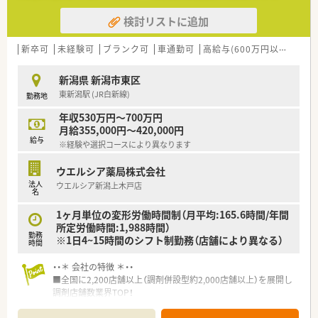
検討リストに追加
新卒可
未経験可
ブランク可
車通勤可
高給与(600万円以上)
寮・
新潟県 新潟市東区
東新潟駅 (JR白新線)
勤務地
年収530万円～700万円
月給355,000円～420,000円
給与
※経験や選択コースにより異なります
ウエルシア薬局株式会社
法人
ウエルシア新潟上木戸店
名
1ヶ月単位の変形労働時間制（月平均:165.6時間/年間
所定労働時間:1,988時間）
勤務
※1日4~15時間のシフト制勤務（店舗により異なる）
時間
・・＊ 会社の特徴 ＊・・
■全国に2,200店舗以上（調剤併設型約2,000店舗以上）を展開し
調剤店舗数業界TOP！
■店舗拡大に伴いキャリアアップできるポジションが多数あり！