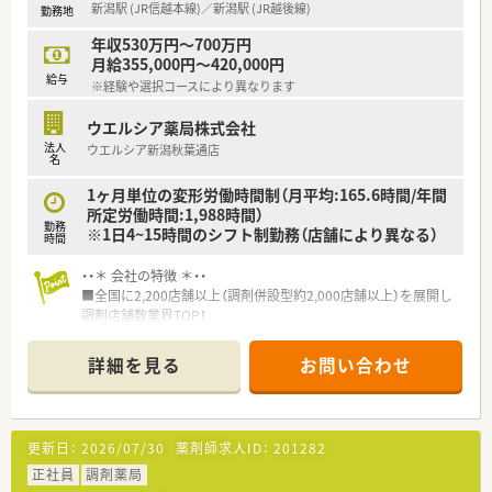
新潟駅 (JR信越本線)／新潟駅 (JR越後線)
勤務地
期休日20日間含む）あるので、ライフワークバランスが充実して
います。
年収530万円～700万円
月給355,000円～420,000円
給与
※経験や選択コースにより異なります
ウエルシア薬局株式会社
法人
ウエルシア新潟秋葉通店
名
1ヶ月単位の変形労働時間制（月平均:165.6時間/年間
所定労働時間:1,988時間）
勤務
※1日4~15時間のシフト制勤務（店舗により異なる）
時間
・・＊ 会社の特徴 ＊・・
■全国に2,200店舗以上（調剤併設型約2,000店舗以上）を展開し
調剤店舗数業界TOP！
■店舗拡大に伴いキャリアアップできるポジションが多数あり！
頑張り次第で高給与も可能！
詳細を見る
お問い合わせ
■経験や勤務コースによりますが、経験の少ない方でも500万前
半スタートと業界TOP水準！
■職種や職域に合わせ、豊富な社内研修や外部組織と連携した研
修を用意されています
更新日：
2026/07/30
薬剤師求人ID：
201282
■薬剤師が中心の会社だからこそ活躍できるキャリアパスが多
種多様に用意されています。
正社員
調剤薬局