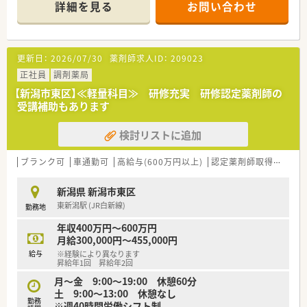
頑張り次第で高給与も可能！
詳細を見る
お問い合わせ
■経験や勤務コースによりますが、経験の少ない方でも500万前
半スタートと業界TOP水準！
■職種や職域に合わせ、豊富な社内研修や外部組織と連携した研
修を用意されています
更新日：
2026/07/30
薬剤師求人ID：
209023
■薬剤師が中心の会社だからこそ活躍できるキャリアパスが多
種多様に用意されています。
正社員
調剤薬局
■店舗拡大に伴い、エリアマネジャーや営業部長等のマネジメン
【新潟市東区】≪軽量科目≫ 研修充実 研修認定薬剤師の
トのポジションも増えます。
受講補助もあります
■在宅や教育等の専門性を活かせるスペシャリストを目指すこ
とも可能です。
検討リストに追加
■その他にも、管理部門や商品部門等の本社スタッフなど活動領
域は多種多様です。
■在宅実施店舗は年々増加しており、在宅医療へもしっかりと関
ブランク可
車通勤可
高給与(600万円以上)
認定薬剤師取得支援あり
わる事ができます。
■育児休暇は3歳まで取得が可能で、時短制度は小学5年生まで
新潟県 新潟市東区
時短勤務ができるよう変更予定です。
東新潟駅 (JR白新線)
勤務地
■年間休日が120日とワークライフバランスが整っています
■日用品から常備薬まで、従業員割引制度など嬉しいメリットも
年収400万円～600万円
たくさんあります！
月給300,000円～455,000円
給与
※経験により異なります
昇給年1回 昇給年2回
月～金 9:00～19:00 休憩60分
土 9:00～13:00 休憩なし
勤務
※週40時間労働シフト制