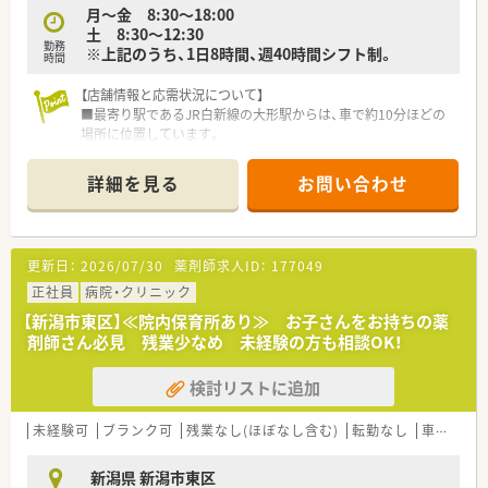
月〜金 8:30～18:00
土 8:30～12:30
勤務
※上記のうち、1日8時間、週40時間シフト制。
時間
【店舗情報と応需状況について】
■最寄り駅であるJR白新線の大形駅からは、車で約10分ほどの
場所に位置しています。
■門前のクリニックより、主に眼科の処方箋を1日平均50枚ほど
応需しています。
詳細を見る
お問い合わせ
■薬剤師は常時2名体制で、患者様一人ひとりに丁寧に対応でき
る環境が整っています。
【募集背景と求める人物像について】
更新日：
2026/07/30
薬剤師求人ID：
177049
■今後の事業拡大と体制強化を見据え、定期的に薬剤師の採用を
行っております。
正社員
病院・クリニック
■新しい知識や業務にも積極的に取り組んでおり、20代から30
【新潟市東区】≪院内保育所あり≫ お子さんをお持ちの薬
代の方が活躍している会社です。
剤師さん必見 残業少なめ 未経験の方も相談OK！
■店舗間のヘルプも発生するため、フットワーク軽く柔軟に対応
できる方を求めています。
検討リストに追加
【法人特徴について】
■新潟県内にて15店舗の調剤薬局を運営し、地域医療を支えて
未経験可
ブランク可
残業なし(ほぼなし含む)
転勤なし
車通勤可
いる企業です。
■調剤薬局事業のほか、介護施設の運営や開業支援など多角的な
新潟県 新潟市東区
事業を展開しています。