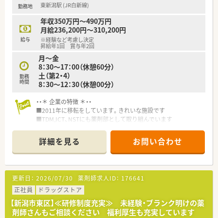
東新潟駅 (JR白新線)
勤務地
■市を跨ぐ異動はなく、地域に根差した医療提供施設の構築を目
指しております。
年収350万円～490万円
月給236,200円～310,200円
【職場環境と雰囲気】
給与
※経験など考慮し決定
■薬剤師の業務負担を軽減するため、調剤事務を積極的に配置し
昇給年1回 賞与年2回
ている職場です。
月～金
■経営陣が40代、現場スタッフとの距離が近いため風通しの良
8：30～17：00（休憩60分）
い雰囲気です。
土（第2・4）
勤務
■ヘルプ体制が前提のため、スタッフ同士が協力しやすく休みの
時間
8：30～12：30（休憩00分）
融通も利きやすいです。
・・＊ 企業の特徴 ＊・・
■2011年に移転をしています。きれいな施設です
■TDM,ICT、NSTにも薬剤部として取り組んでいます
■チーム医療に携わりたい方、地域医療に貢献を目指す方にオス
スメの急性期病院です。
詳細を見る
お問い合わせ
更新日：
2026/07/30
薬剤師求人ID：
176641
正社員
ドラッグストア
【新潟市東区】≪研修制度充実≫ 未経験・ブランク明けの薬
剤師さんもご相談ください 福利厚生も充実しています