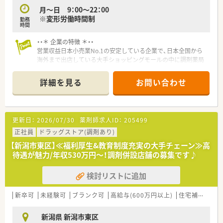
月～日 9：00〜22：00
※変形労働時間制
勤務
時間
・・＊ 企業の特徴 ＊・・
営業収益日本小売業No.1の安定している企業で、日本全国から
海外まで出店している大手ショッピングモールの中に調剤薬局
を展開しています。
■面分業がメインのため、多くの医療機関から処方箋を応需して
詳細を見る
お問い合わせ
いるので、薬の品目数も多く、幅広い知識・スキルを磨くことが
できます。
■OTC併設店だからこそ『健康をトータルでサポート』できま
す。
更新日：
2026/07/30
薬剤師求人ID：
205499
※赤ちゃんからお年寄りまで健康相談を通じてセルフメディケ
ーション推進に貢献でき、カウンセリング力を身につけられる環
正社員
ドラッグストア(調剤あり)
境です。
【新潟市東区】≪福利厚生&教育制度充実の大手チェーン≫高
※在宅医療への取り組みも積極的行っております。
待遇が魅力/年収530万円～！調剤併設店舗の募集です♪
■漢方の取り扱いを促進しており、普通の調剤薬局では扱ってい
ない種類の漢方も勉強できます。
検討リストに追加
■薬剤師としての専門制はもちろん、多様なキャリアを支援する
システムが整っています。
【例】管理薬剤師・店長・教育担当・エリア責任者・新規事業の立ち
新卒可
未経験可
ブランク可
高給与(600万円以上)
住宅補助(手当)あり
上げ・バイヤー/商品開発等
■連続休暇 長期休日20日間制度があり！
新潟県 新潟市東区
連続休暇を1～3回に分けて取得し、年間休日120～125日（長