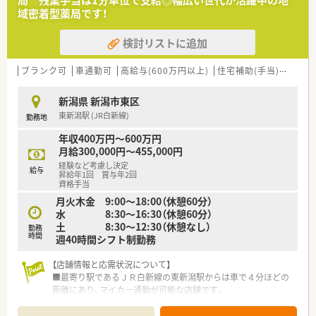
■新潟県内に90店舗以上のネットワークがあるため、近隣の店
域密着型薬局です！
舗からのヘルプ体制がしっかりと整っています。
検討リストに追加
【こんな取り組みをしています】
■出産や育児をサポートするため、お子様が3歳になるまでの育
児短時間勤務制度を導入し活用しています。
ブランク可
車通勤可
高給与(600万円以上)
住宅補助(手当)あり
認
■大手グループの株を購入する際に、購入額に対して10パーセ
ントの奨励金が出る持株会制度がございます。
新潟県 新潟市東区
■会社指示での転居を伴う異動の際には、家賃の8割を会社が負
東新潟駅 (JR白新線)
勤務地
担する手厚い借上社宅制度を利用できます。
年収400万円～600万円
【やりがい/おすすめポイント】
月給300,000円～455,000円
■年2回の賞与支給があり、過去には4.5ヶ月分の支給実績がある
経験など考慮し決定
など日々の頑張りがしっかりと評価されます。
給与
昇給年1回 賞与年2回
■水曜日と土曜日は12時までの勤務となっているため、午後の
資格手当
時間を有効に活用してリフレッシュできます。
月火木金 9:00～18:00（休憩60分）
■退職金制度や慶弔金にくわえて、インフルエンザ予防接種の補
水 8:30～16:30（休憩60分）
助など各種の福利厚生が網羅されています。
土 8:30～12:30（休憩なし）
勤務
時間
週40時間シフト制勤務
【店舗情報と応需状況について】
■最寄り駅であるＪＲ白新線の東新潟駅からは車で４分ほどの
距離にあり、マイカー通勤が可能な店舗です。
■近隣にあるクリニックから小児科やアレルギー科の処方箋を
メインに、１日平均６０枚ほど応需しています。