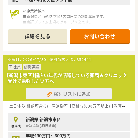
時間
≪企業特徴≫
■新潟県と山形県で105店舗展開の調剤薬局です。
■東証プライム上場のグループ企業です。
■1964年に新潟県で最初に「処方箋調剤」を開局した企業です。
■全店舗中70店舗以上が開業医前の店舗で地域に根付いた薬局
詳細を見る
お問い合わせ
作りを行っています。
■健康サポート薬局が10店舗以上あり地域のかかりつけ薬局と
して機能しています。
更新日：
2026/07/30
薬剤師求人ID：
350441
≪職場環境≫
■新潟県内全域に店舗展開しているので結婚などライフスタイ
正社員
調剤薬局
ルの変化に柔軟に対応出来ます。
【新潟市東区】幅広い年代が活躍している薬局★クリニック
■在宅医療などの時代や地域に求められる薬剤師の経験を積む
受けで勉強したい方へ
ことができます。
■若手薬剤師が多数活躍しています。
検討リストに追加
■薬剤師や調剤事務の人員配置は手厚く、業務にしっかりと向き
合える環境です。
■外来対応のほか、在宅医療に注力している店舗もございます。
土日休み(相談可含む)
車通勤可
高給与(600万円以上)
教育制度あり
■個々の希望に合わせて現場薬剤師から採用や店舗開発などに
もキャリアチェンジすることが可能です。
新潟県 新潟市東区
東新潟駅 (JR白新線)
勤務地
≪福利厚生≫
■従業員持株会制度があり、クオールグループの株を購入すると
年収430万円～600万円