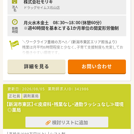
株式会社モリキ
■基本給に加えて薬剤師手当などの各種手当が充実しており、高
法人
ドラッグセイムス石山店
い年収水準を誇ります。
名
■休日は4週9休制を導入しており、年間休日は117日で毎年1日
ずつ増加する予定です。
月火水木金土 08：30～18：00（休憩60分）
■会社の指示による転居を伴う異動の際には、単身者向けに上限
※週40時間を基本とする1か月単位の間変形労働制
勤務
のある住宅手当が支給されます。
時間
＼ワークライフ重視の方へ！／（新潟市東区エリア担当より）
残業は月平均6時間程度と少なく、子育て支援制度も充実してお
り働きやすい環境です。
＊------------------------------------------＊
【店舗情報と応需状況について】
詳細を見る
お問い合わせ
■越後石山駅から徒歩で4分ほどの距離に位置する調剤併設型の
ドラッグストアでのご勤務です。
■処方箋の応需科目や応需枚数は現状未定となっており、詳細に
ついてはお問い合わせをお願いします。
更新日：
2026/08/05
薬剤師求人ID：
341986
■配属予定の薬剤師は常勤1名体制を予定しており、営業時間は
18時までとなっております。
正社員
調剤薬局
【新潟市東区】≪皮膚科・残業なし・通勤ラッシュなし≫環境
【求人情報について】
◎薬局
■基本給に加えて職務手当や資格手当などの各種手当が充実し
ており、高い年収水準を誇ります。
検討リストに追加
■休日は4週9休制を導入しており、年間休日は117日で毎年1日
ずつ増加する予定となっています。
■会社の指示による転居を伴う異動の際には、単身者向けに上限