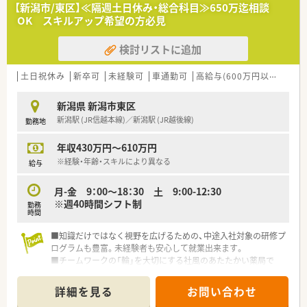
■店舗拡大に伴い、エリアマネジャーや営業部長等のマネジメン
【新潟市/東区】≪隔週土日休み・総合科目≫650万迄相談
トのポジションも増えます。
OK スキルアップ希望の方必見
■在宅や教育等の専門性を活かせるスペシャリストを目指すこ
とも可能です。
検討リストに追加
■その他にも、管理部門や商品部門等の本社スタッフなど活動領
域は多種多様です。
■在宅実施店舗は年々増加しており、在宅医療へもしっかりと関
土日祝休み
新卒可
未経験可
車通勤可
高給与(600万円以上)
住宅
わる事ができます。
■育児休暇は3歳まで取得が可能で、時短制度は小学5年生まで
新潟県 新潟市東区
時短勤務ができるよう変更予定です。
新潟駅 (JR信越本線)／新潟駅 (JR越後線)
勤務地
■年間休日が120日とワークライフバランスが整っています
■日用品から常備薬まで、従業員割引制度など嬉しいメリットも
年収430万円～610万円
たくさんあります！
※経験・年齢・スキルにより異なる
給与
月-金 9：00～18：30 土 9:00-12:30
※週40時間シフト制
勤務
時間
■知識だけではなく視野を広げるための、中途入社対象の研修プ
ログラムも豊富。未経験者も安心して就業出来ます。
■チームワークの「輪」を大切にする社風のあたたかい薬局で
す。「人」が自慢の職場です！
■研修プログラムの一環として海外研修制度がございます。
詳細を見る
お問い合わせ