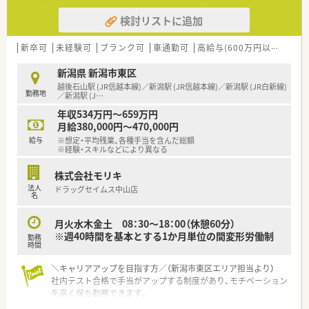
検討リストに追加
新卒可
未経験可
ブランク可
車通勤可
高給与(600万円以上)
教
新潟県 新潟市東区
越後石山駅 (JR信越本線)／新潟駅 (JR信越本線)／新潟駅 (JR白新線)
勤務地
／新潟駅 (J
…
年収534万円～659万円
月給380,000円～470,000円
給与
※想定・平均残業、各種手当を含んだ総額
※経験・スキルなどにより異なる
株式会社モリキ
法人
ドラッグセイムス中山店
名
月火水木金土 08：30～18：00（休憩60分）
※週40時間を基本とする1か月単位の間変形労働制
勤務
時間
＼キャリアアップを目指す方／（新潟市東区エリア担当より）
社内テスト合格で手当がアップする制度があり、モチベーション
を高く保ち勤務できます。
＊------------------------------------------＊