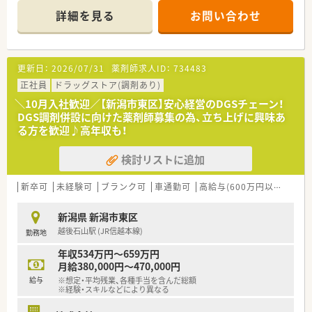
【店舗情報と応需状況について】
詳細を見る
お問い合わせ
■新潟駅から車で8分ほどの距離に位置する調剤併設型のドラッ
グストアでのご勤務です。
■処方箋の応需科目や枚数は現状未定となっており、詳細はお問
い合わせをお願いします。
更新日：
2026/07/31
薬剤師求人ID：
734483
■配属予定の薬剤師は1名体制を予定しており、営業時間は18時
までとなっております。
正社員
ドラッグストア(調剤あり)
＼10月入社歓迎／【新潟市東区】安心経営のDGSチェーン！
【募集背景と求める人物像について】
DGS調剤併設に向けた薬剤師募集の為、立ち上げに興味あ
■定期的な採用活動の一環として、薬剤師資格をお持ちの方を幅
る方を歓迎♪高年収も！
広く募集しております。
■未経験の方やブランクがある方も歓迎しており、柔軟な働き方
検討リストに追加
ができる方を求めています。
■店舗間の異動などにも臨機応変に対応いただける方は、特に優
遇して採用を検討します。
新卒可
未経験可
ブランク可
車通勤可
高給与(600万円以上)
教
【法人特徴について】
新潟県 新潟市東区
■1982年の設立以来、長野県を中心に周辺エリアで70以上の店
越後石山駅 (JR信越本線)
勤務地
舗を展開しております。
■大手グループの盤石な経営基盤を持ち、2025年には売上高600
年収534万円～659万円
億円を目指しています。
月給380,000円～470,000円
■健康経営優良法人にも認定されており、社員が安心して長く働
給与
※想定・平均残業、各種手当を含んだ総額
ける環境作りに熱心です。
※経験・スキルなどにより異なる
【求人情報について】