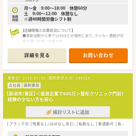
月～金 9:00～18:00 休憩60分
土 9:00～12:00 休憩なし
勤務
※週40時間労働シフト制
時間
【店舗情報と応需状況について】
■東新潟駅から車で10分ほどの場所にあり、マイカー通勤が可
能で通いやすい立地です。
■耳鼻咽喉科やアレルギー科などの処方箋を1日あたり約80枚
応需しており耳鼻科メインです。
詳細を見る
お問い合わせ
■常勤の薬剤師が3名在籍しており、人員配置が手厚く業務にし
っかりと向き合える環境です。
【法人特徴について】
更新日：
2026/07/30
薬剤師求人ID：
196324
■新潟県と山形県を中心に105店舗以上を展開し、地域に根付い
た薬局作りを行っています。
正社員
調剤薬局
■東証プライム上場の大手グループ企業の一員として、非常に安
【新潟市/東区】＜優良企業で600万＞整形クリニック門前！
定した経営基盤を誇っています。
経験の少ない方も安心
■全店舗のうち70店舗以上が開業医前の立地であり、地域のか
かりつけ薬局として機能しています。
検討リストに追加
【勤務実態について】
■月水金は18時まで、火木は17時30分までの勤務となっており、
ブランク可
残業なし(ほぼなし含む)
転勤なし
車通勤可
高給与(600万円以上)
メリハリをつけて働けます。
■残業時間は1分単位でしっかりと計算されて支給されるため、