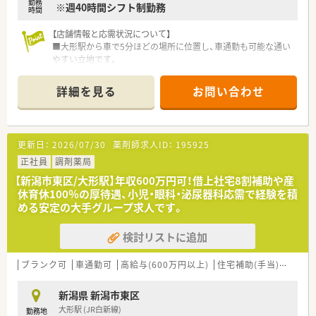
■産休や育休の取得率は100％を誇り、復帰後も育児短時間勤務
勤務
※週40時間シフト制勤務
時間
制度を利用して無理なく働き続けられます。
【店舗情報と応需状況について】
■大形駅から車で5分ほどの場所に位置し、車通勤も可能な通い
やすい立地です。
■近隣のクリニックから外科や神経内科などを中心に、1日約30
枚を応需しています。
詳細を見る
お問い合わせ
■現在は常勤薬剤師1名で対応しており、落ち着いた環境で業務
に取り組めます。
【勤務実態について】
更新日：
2026/07/30
薬剤師求人ID：
195925
■平日は18時までの勤務で、土曜日は13時までの半日勤務とな
る週休2日制です。
正社員
調剤薬局
■残業時間は1分単位で計算され支給されるため、サービス残業
【新潟市東区/大形駅】年収600万円可！借上社宅8割補助や産
の心配がありません。
休育休100％の厚待遇、小児・眼科・泌尿器科応需で経験を積
■年間休日は118日から119日確保されており、プライベートの
める安定の大手グループ求人です。
時間も充実します。
検討リストに追加
【職場環境と雰囲気】
■1日の処方箋枚数が少なめなので、慌ただしくなく落ち着いて
業務に集中できます。
ブランク可
車通勤可
高給与(600万円以上)
住宅補助(手当)あり
認
■医療機関との関係性が良好で、疑義照会などの連携もスムーズ
に行える環境です。
新潟県 新潟市東区
■大手グループならではの手厚い人員配置により、安心して休み
大形駅 (JR白新線)
勤務地
も取得できます。