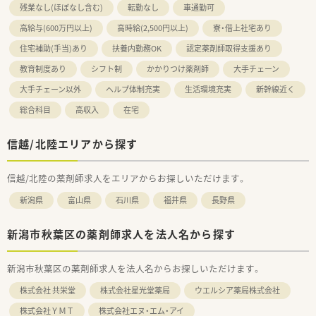
残業なし(ほぼなし含む)
転勤なし
車通勤可
高給与(600万円以上)
高時給(2,500円以上)
寮・借上社宅あり
住宅補助(手当)あり
扶養内勤務OK
認定薬剤師取得支援あり
教育制度あり
シフト制
かかりつけ薬剤師
大手チェーン
大手チェーン以外
ヘルプ体制充実
生活環境充実
新幹線近く
総合科目
高収入
在宅
信越/北陸エリアから探す
信越/北陸の薬剤師求人をエリアからお探しいただけます。
新潟県
富山県
石川県
福井県
長野県
新潟市秋葉区の薬剤師求人を法人名から探す
新潟市秋葉区の薬剤師求人を法人名からお探しいただけます。
株式会社 共栄堂
株式会社星光堂薬局
ウエルシア薬局株式会社
株式会社ＹＭＴ
株式会社エヌ・エム・アイ