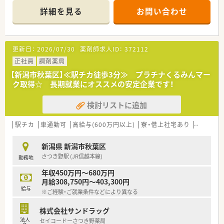
勤務年数や年齢に関係がない職務給制度を採用、若くから責任の
■全店舗中70店舗以上が開業医前の店舗で地域に根付いた薬局
詳細を見る
お問い合わせ
あるポジションを目指したい方
作りを行っています。
・高年収希望の方はおすすめの会社です！
■健康サポート薬局が10店舗以上あり地域のかかりつけ薬局と
して機能しています。
<設備面について>
更新日：
2026/07/30
薬剤師求人ID：
372112
最新のシステムを導入し、対物業務にかかる時間を短縮し、より
≪職場環境≫
丁寧な服薬指導が可能な環境を整えています。機器類に関して
■新潟県内全域に店舗展開しているので結婚などライフスタイ
正社員
調剤薬局
は、音声入力薬歴･ピッキングサポートシステム･投薬カウンター
ルの変化に柔軟に対応出来ます。
【新潟市秋葉区】≪駅チカ徒歩3分≫ プラチナくるみんマー
に薬歴閲覧用タブレット設置など、薬剤師が安心して働く事が出
■在宅医療などの時代や地域に求められる薬剤師の経験を積む
ク取得☆ 長期就業にオススメの安定企業です！
来る様に最新の機械を導入されています。
ことができます。
■若手薬剤師が多数活躍しています。
<研修制度について>
検討リストに追加
■薬剤師や調剤事務の人員配置は手厚く、業務にしっかりと向き
業務習得制度によるOJT・OTC店内勉強会や、中途入社社員研修、
合える環境です。
薬剤師全体研修、新任薬局長研修など幅広い研修を整えていま
■外来対応のほか、在宅医療に注力している店舗もございます。
駅チカ
車通勤可
高給与(600万円以上)
寮・借上社宅あり
住宅補助
す。
■個々の希望に合わせて現場薬剤師から採用や店舗開発などに
また研修認定薬剤師単位取得の支援（eラーニング）
もキャリアチェンジすることが可能です。
新潟県 新潟市秋葉区
年間10万円まで学会参加やｅラーニング等に掛かる費用を会社
さつき野駅 (JR信越本線)
勤務地
負担しています。
≪福利厚生≫
■従業員持株会制度があり、クオールグループの株を購入すると
年収450万円～680万円
<福利厚生について>
購入額に対して会社から10％の奨励金が出ます。
月給308,750円～403,300円
基本日祝休みになる為、プライベートも充実してご勤務が可能で
■借上社宅制度として家賃の8割を会社が負担する制度がござい
給与
※ご経験・ご就業条件などにより異なる
す。
ます。
応援体制が整っているので、人数が少ない薬局に配属でも安心し
■産休・育休の取得率は100％です。
株式会社サンドラッグ
て勤務ができる環境です。
■研修認定薬剤師をはじめ様々な資格の取得支援をしていま
法人
有給取得平均10.4日の為、有給休暇も取得しやすい会社です。ま
セイコードーさつき野薬局
す。