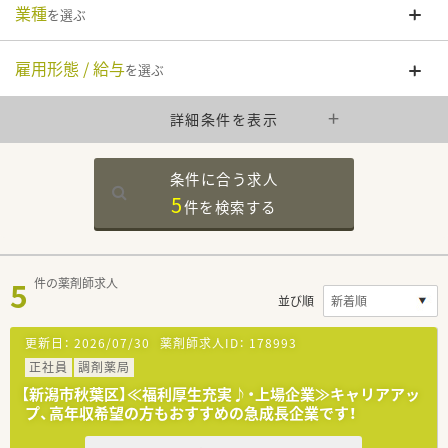
業種
を選ぶ
雇用形態 / 給与
を選ぶ
詳細条件を表示
条件に合う求人
5
件を
検索する
5
件の薬剤師求人
並び順
更新日：
2026/07/30
薬剤師求人ID：
178993
正社員
調剤薬局
【新潟市秋葉区】≪福利厚生充実♪・上場企業≫キャリアアッ
プ、高年収希望の方もおすすめの急成長企業です！