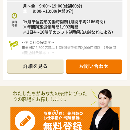
月～金 9:00～19:00(休憩60分)
土 9:00〜13:00(休憩0分)
1ｹ月単位変形労働時間制 (月間平均：166時間)
勤務
時間
※年間所定労働時間1,992時間
※1日4～10時間のシフト制勤務（店舗などによる）
・・＊ 会社の特徴 ＊・・
■全国に2,200店舗以上（調剤併設型約2,000店舗以上）を展開し
調剤店舗数業界TOP！
■店舗拡大に伴いキャリアアップできるポジションが多数あり！
頑張り次第で高給与も可能！
詳細を見る
お問い合わせ
■経験や勤務コースによりますが、経験の少ない方でも500万前
半スタートと業界TOP水準！
■職種や職域に合わせ、豊富な社内研修や外部組織と連携した研
修を用意されています
■薬剤師が中心の会社だからこそ活躍できるキャリアパスが多
わたしたちがあなたの条件にぴった
種多様に用意されています。
りの職場をお探しします。
■店舗拡大に伴い、エリアマネジャーや営業部長等のマネジメン
トのポジションも増えます。
■在宅や教育等の専門性を活かせるスペシャリストを目指すこ
とも可能です。
■その他にも、管理部門や商品部門等の本社スタッフなど活動領
域は多種多様です。