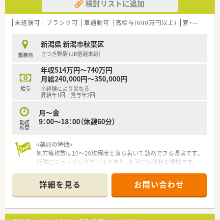
検討リストに追加
未経験可
ブランク可
車通勤可
高給与(600万円以上)
寮・借上社宅あり
新潟県 新潟市秋葉区
さつき野駅 (JR信越本線)
勤務地
年収514万円～740万円
月給240,000円～350,000円
給与
※経験により異なる
昇給年1回 賞与年2回
月～金
9：00～18：00（休憩60分）
勤務
時間
<薬局の特徴>
処方箋枚数は10～20枚程度と落ち着いて勤務できる環境です。
近隣にショッピングモールがあり、生活にも便利な環境です。
ボイス薬歴やサポートシステムなど最新機材が導入しており、安
心して就業が可能です！
詳細を見る
お問い合わせ
<こんな会社です!>
設立以来、37年連続増収、店舗数は840店舗程、その中で調剤併