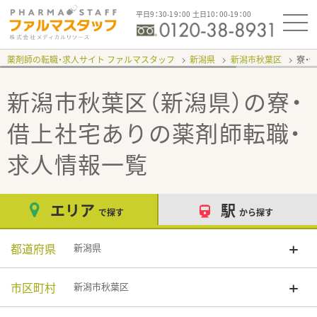
平日9：30-19：00 土日10：00-19：00
薬剤師の転職・求人サイト ファルマスタッフ
新潟県
新潟市秋葉区
寮・
新潟市秋葉区（新潟県）の寮・
借上社宅あり
の薬剤師転職・
求人情報一覧
エリア
駅
で探す
から探す
都道府県
新潟県
市区町村
新潟市秋葉区