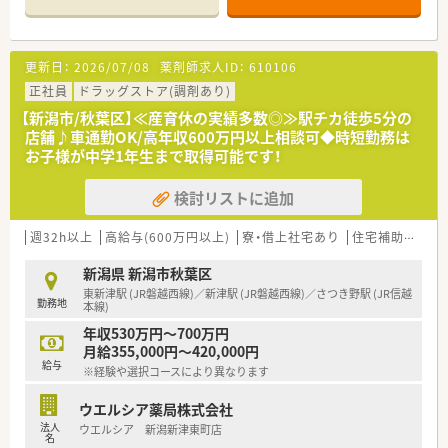
■経験や勤務コースによりますが、経験の少ない方でも500万前
半スタートと業界TOP水準！
■職種や職域に合わせ、豊富な社内研修や外部組織と連携した研
修を用意されています
更新日：
2026/07/08
薬剤師求人ID：
610106
■薬剤師が中心の会社だからこそ活躍できるキャリアパスが多
種多様に用意されています。
正社員
ドラッグストア(調剤あり)
■店舗拡大に伴い、エリアマネジャーや営業部長等のマネジメン
【新潟市/秋葉区】≪産育休の実績多数◎≫駅チカ徒歩5分の
トのポジションも増えます。
店舗♪車通勤OK/高年収600万円以上相談可◆時短勤務は
■在宅や教育等の専門性を活かせるスペシャリストを目指すこ
お子様が中学1年生まで取得可能です！
とも可能です。
■その他にも、管理部門や商品部門等の本社スタッフなど活動領
検討リストに追加
域は多種多様です。
■在宅実施店舗は年々増加しており、在宅医療へもしっかりと関
わる事ができます。
週32h以上
高給与(600万円以上)
寮・借上社宅あり
住宅補助(手当)あり
■育児休暇は3歳まで取得が可能で、時短制度は小学5年生まで
時短勤務ができるよう変更予定です。
新潟県 新潟市秋葉区
■年間休日が120日とワークライフバランスが整っています
東新津駅 (JR磐越西線)／新津駅 (JR磐越西線)／さつき野駅 (JR信越
勤務地
■日用品から常備薬まで、従業員割引制度など嬉しいメリットも
本線)
たくさんあります！
年収530万円～700万円
月給355,000円～420,000円
給与
※経験や選択コースにより異なります
ウエルシア薬局株式会社
法人
ウエルシア 新潟新津東町店
名