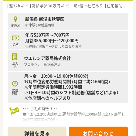
■プラチナくるみんマークも取得しており、子育てをサポートし
週32h以上
高給与(600万円以上)
寮・借上社宅あり
住宅補助(手当)あり
ている企業のため女性の方はもちろん、男性の育休取得者もいる
など男女ともに働きやすい社風です。
新潟県 新潟市秋葉区
新津駅 (JR磐越西線)
勤務地
≪大手企業ならではの充実した福利厚生≫
■育休休業を3歳まで延長できる制度や時短勤務は子供が中学1
年収530万円～700万円
年生になるまで、復職フォロー制度など育児支援が充実していま
月給355,000円～420,000円
す。
給与
※経験や選択コースにより異なります
■医薬品・化粧品・日用雑貨などを社員価格で購入できる「社員購
買割引制度」や「奨学金返済サポート制度」、「定期 健康診断・人
ウエルシア薬局株式会社
間ドッグ・がん検診補助制度」など各種福利制度充実していま
法人
ウエルシア 新潟新津店
す。
名
月～金 10:00～19:00(休憩60分)
≪こんな人におすすめ≫
1ｹ月単位変形労働時間制 (月間平均：166時間)
■成長企業で働きたい方
※年間所定労働時間1,992時間
■安定した企業で長期就業したい方
勤務
※1日4～10時間のシフト制勤務（店舗などによる）
■仕事とプライベートのメリハリをつけて働きたい方
時間
※他店舗へのヘルプあり
・・＊ 会社の特徴 ＊・・
■全国に2,200店舗以上（調剤併設型約2,000店舗以上）を展開し
調剤店舗数業界TOP！
■店舗拡大に伴いキャリアアップできるポジションが多数あり！
頑張り次第で高給与も可能！
詳細を見る
お問い合わせ