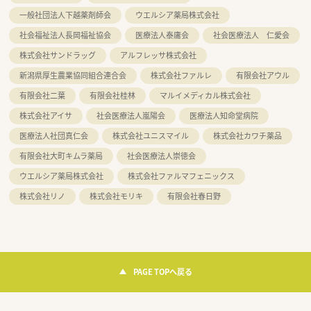
一般社団法人下越薬剤師会
ウエルシア薬局株式会社
社会福祉法人長岡福祉協会
医療法人泰庸会
社会医療法人 仁愛会
株式会社サンドラッグ
アルフレッサ株式会社
新潟県厚生農業協同組合連合会
株式会社ファルレ
有限会社アウル
有限会社二葉
有限会社桂林
マルイメディカル株式会社
株式会社アイサ
社会医療法人嵐陽会
医療法人知命堂病院
医療法人社団真仁会
株式会社ユニスマイル
株式会社カワチ薬品
有限会社大町キムラ薬局
社会医療法人崇徳会
ウエルシア薬局株式会社
株式会社ファルマフェニックス
株式会社リノ
株式会社モリキ
有限会社春日野
PAGE TOPへ戻る