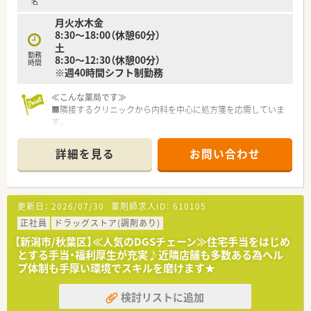
名
た、年に1回1週間程度 リフレッシュ休暇制度を設けており、全
■薬剤師の年齢や経験、実績などを踏まえ段階的に様々な研修や
店休憩室を完備しています。
月火水木金
勉強会を行っています。
社員割引購入制度、リフレッシュ休暇に
8:30～18:00（休憩60分）
会社都合での転勤の場合、家賃補助や遠隔地手当も付き、安心し
土
勤務
て就業できます（規定あり）
8:30～12:30（休憩00分）
時間
※週40時間シフト制勤務
≪こんな薬局です≫
■隣接するクリニックから内科を中心に処方箋を応需していま
す。
■1日の処方箋枚数は平均85枚程度です。
■薬剤師は5名在籍しており、男性3名・女性2名で構成されてい
詳細を見る
お問い合わせ
ます。事務も2名おり全員で協力して店舗運営を行っています。
■最寄駅である、さつきの駅からは徒歩5分で着くので冬場の雪
も心配なく通勤が出来ます。
■音声で薬歴入力が出来る設備を導入しており業務の効率化を
更新日：
2026/07/30
薬剤師求人ID：
610105
進める取組も行っています。
正社員
ドラッグストア(調剤あり)
≪企業特徴≫
【新潟市/秋葉区】≪人気のDGSチェーン≫住宅手当をはじめ
■全国に800を超える店舗展開をする大手チェーン企業です。
とする手当・福利厚生が充実♪近隣店舗も多数ある為ヘル
■直近15年で売上高4倍、経常利益も3倍以上と右肩上がりの成
プ体制も手厚い環境でスキルを磨けます★
長を続けており、経営面でも安定しています。
■調剤併設のドラッグストア、病院門前やクリニックモール併
検討リストに追加
設、駅前型や郊外型店舗など様々な店舗のスタイルが安定・成長・
高収益に繋がっています。