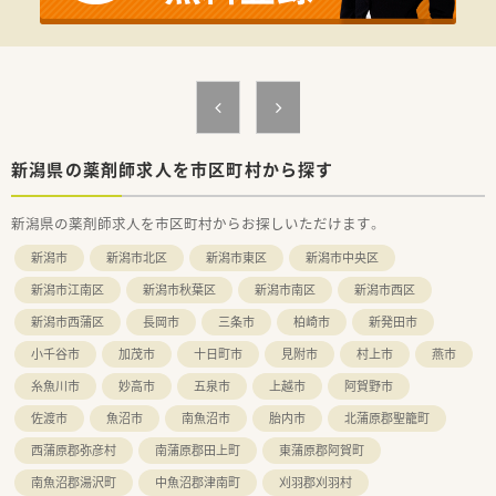
■在宅実施店舗は年々増加しており、在宅医療へもしっかりと関
わる事ができます。
■育児休暇は3歳まで取得が可能で、時短制度は小学5年生まで
時短勤務ができるよう変更予定です。
■年間休日が120日とワークライフバランスが整っています
■日用品から常備薬まで、従業員割引制度など嬉しいメリットも
たくさんあります！
新潟県の薬剤師求人を市区町村から探す
新潟県の薬剤師求人を市区町村からお探しいただけます。
新潟市
新潟市北区
新潟市東区
新潟市中央区
新潟市江南区
新潟市秋葉区
新潟市南区
新潟市西区
新潟市西蒲区
長岡市
三条市
柏崎市
新発田市
小千谷市
加茂市
十日町市
見附市
村上市
燕市
糸魚川市
妙高市
五泉市
上越市
阿賀野市
佐渡市
魚沼市
南魚沼市
胎内市
北蒲原郡聖籠町
西蒲原郡弥彦村
南蒲原郡田上町
東蒲原郡阿賀町
南魚沼郡湯沢町
中魚沼郡津南町
刈羽郡刈羽村