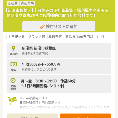
ます。
正社員
調剤薬局
現場にこだわるスペシャリストから、本社で経営を担う幹部ま
【新潟市秋葉区】土日休みの正社員募集♪福利厚生充実★研
で最大限に応援していきます。
修制度や資格取得にも積極的に取り組む会社です！
店舗・薬局だけでなく重要なポジションも薬剤師が担当してい
ます。
検討リストに追加
■教育・研修制度
職種や職域に合わせ、豊富な社内研修や外部組織と連携した研
修を用意しています。
土日祝休み
ブランク可
車通勤可
高給与(600万円以上)
住宅補助(手当)あり
■福利厚生・手当
No.1企業として、長く働ける職場環境を創っていきます！
新潟県 新潟市秋葉区
出産した後も安心して勤務ができるように時短制度の延長を
新津駅 (JR信越本線)
勤務地
していきます。
育児休暇は3歳まで取得が可能で、時短制度は小学5年生まで
年収500万円～650万円
時短勤務ができるよう変更予定です。
※経験によりことなります
給与
月～金 8:30～19:00 休憩60分
※1日8時間勤務、シフト制
勤務
時間
＜こんな薬局です＞
■精神科病院も門前薬局です
■常勤2名、非常勤2名体制で1日あたり40枚を受け付けています
＜会社の特徴＞