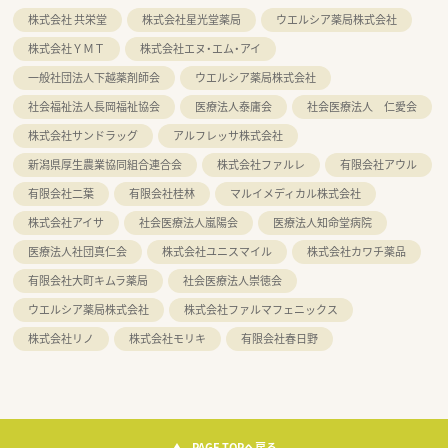
株式会社 共栄堂
株式会社星光堂薬局
ウエルシア薬局株式会社
株式会社ＹＭＴ
株式会社エヌ・エム・アイ
一般社団法人下越薬剤師会
ウエルシア薬局株式会社
社会福祉法人長岡福祉協会
医療法人泰庸会
社会医療法人 仁愛会
株式会社サンドラッグ
アルフレッサ株式会社
新潟県厚生農業協同組合連合会
株式会社ファルレ
有限会社アウル
有限会社二葉
有限会社桂林
マルイメディカル株式会社
株式会社アイサ
社会医療法人嵐陽会
医療法人知命堂病院
医療法人社団真仁会
株式会社ユニスマイル
株式会社カワチ薬品
有限会社大町キムラ薬局
社会医療法人崇徳会
ウエルシア薬局株式会社
株式会社ファルマフェニックス
株式会社リノ
株式会社モリキ
有限会社春日野
PAGE TOPへ戻る