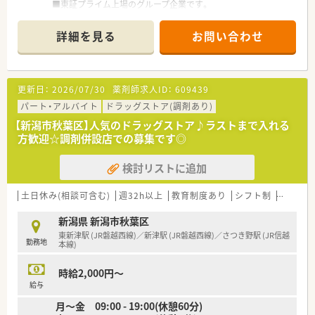
■東証プライム上場のグループ企業です。
■1964年に新潟県で最初に「処方箋調剤」を開局した企業です。
■全店舗中70店舗以上が開業医前の店舗で地域に根付いた薬局
詳細を見る
お問い合わせ
作りを行っています。
■健康サポート薬局が10店舗以上あり地域のかかりつけ薬局と
して機能しています。
更新日：
2026/07/30
薬剤師求人ID：
609439
≪職場環境≫
■新潟県内全域に店舗展開しているので結婚などライフスタイ
パート・アルバイト
ドラッグストア(調剤あり)
ルの変化に柔軟に対応出来ます。
【新潟市秋葉区】人気のドラッグストア♪ラストまで入れる
■在宅医療などの時代や地域に求められる薬剤師の経験を積む
方歓迎☆調剤併設店での募集です◎
ことができます。
■若手薬剤師が多数活躍しています。
検討リストに追加
■薬剤師や調剤事務の人員配置は手厚く、業務にしっかりと向き
合える環境です。
■外来対応のほか、在宅医療に注力している店舗もございます。
土日休み(相談可含む)
週32h以上
教育制度あり
シフト制
大手チ
■個々の希望に合わせて現場薬剤師から採用や店舗開発などに
もキャリアチェンジすることが可能です。
新潟県 新潟市秋葉区
東新津駅 (JR磐越西線)／新津駅 (JR磐越西線)／さつき野駅 (JR信越
勤務地
≪福利厚生≫
本線)
■従業員持株会制度があり、クオールグループの株を購入すると
購入額に対して会社から10％の奨励金が出ます。
時給2,000円～
■借上社宅制度として家賃の8割を会社が負担する制度がござい
給与
ます。
月～金 09:00 - 19:00(休憩60分)
■産休・育休の取得率は100％です。