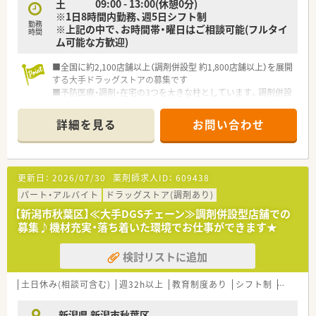
土 09:00 - 13:00(休憩0分)
■研修認定薬剤師をはじめ様々な資格の取得支援をしていま
※1日8時間内勤務、週5日シフト制
す。
勤務
※上記の中で、お時間帯・曜日はご相談可能(フルタイ
■薬剤師の年齢や経験、実績などを踏まえ段階的に様々な研修や
時間
ム可能な方歓迎)
勉強会を行っています。
■全国に約2,100店舗以上（調剤併設型 約1,800店舗以上）を展開
する大手ドラッグストアの募集です
■予防医療・調剤・在宅の3つを大きな柱としています。調剤併設
率や医薬品構成比も業界で高い水準を保ち、調剤・ＯＴＣ医薬品
に力を入れています
詳細を見る
お問い合わせ
■業界トップクラスの時給2,600円！しっかりと稼ぎたい方にも
お勧めです！
■全国に多くの店舗を展開しているため、子供の学校行事等で休
まなければならない場合も、事前に休みを申請すればサポートし
更新日：
2026/07/30
薬剤師求人ID：
609438
て頂けます！
■社員購買割引き制度もあり、品ぞろえが多いと評判のドラッグ
パート・アルバイト
ドラッグストア(調剤あり)
ストアで大変嬉しい福利厚生です♪
【新潟市秋葉区】≪大手DGSチェーン≫調剤併設型店舗での
■ダイバーシティーを推進し、性別に関わらず幅広い方が長く活
募集♪機材充実・落ち着いた環境でお仕事ができます★
躍できる環境を整えています
■落ち着いた環境で、ペースを守ってお仕事に取組める環境で
検討リストに追加
す。
■面受けの店舗が多く、科目も単科に偏らずバランスの良い業務
内容です。
土日休み(相談可含む)
週32h以上
教育制度あり
シフト制
大手チ
■スキル維持にもぴったりのドラッグストアです。
新潟県 新潟市秋葉区