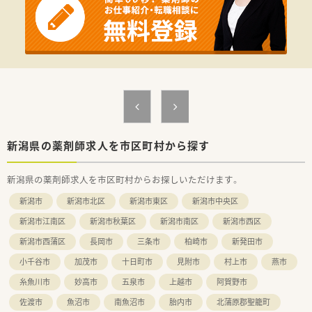
■落ち着いた環境で、ペースを守ってお仕事に取組める環境で
す。
■面受けの店舗が多く、科目も単科に偏らずバランスの良い業務
内容です。
■スキル維持にもぴったりのドラッグストアです。
新潟県の薬剤師求人を市区町村から探す
新潟県の薬剤師求人を市区町村からお探しいただけます。
新潟市
新潟市北区
新潟市東区
新潟市中央区
新潟市江南区
新潟市秋葉区
新潟市南区
新潟市西区
新潟市西蒲区
長岡市
三条市
柏崎市
新発田市
小千谷市
加茂市
十日町市
見附市
村上市
燕市
糸魚川市
妙高市
五泉市
上越市
阿賀野市
佐渡市
魚沼市
南魚沼市
胎内市
北蒲原郡聖籠町