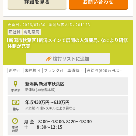
詳細を見る
お問い合わせ
■メリハリ重視の方おすすめの会社です！
■女性にも働きやすい環境（産育休取得率ほぼ100％）と人に優
しい環境（1人あたりの処方箋枚数が少ない）の為、定着率が良い
会社です！
更新日：
2026/07/30
薬剤師求人ID：
201123
■有給休暇率は80％！消化しやすい環境で、休暇においてもライ
フワークバランスのとりやすい環境です。
正社員
調剤薬局
■残業は全社で月5時間程度！
【新潟市秋葉区】新潟メインで展開の人気薬局、なにより研修
仕事もプライベートもバランスよくを目指す方にはオススメ
体制が充実
■学会発表や外来がん治療認定薬剤師など資格取得にも積極的
です
検討リストに追加
■e-ラーニングや研修制度も充実しています！
＜こんな方にオススメです＞
新卒可
未経験可
ブランク可
車通勤可
高給与(600万円以上)
住宅
■高年収でお探ししている方
■残業はすくなめ、～18時勤務で探しいる方
新潟県 新潟市秋葉区
■個人薬局は心配だが、異動はしたくない方
新津駅 (JR信越本線)
勤務地
年収430万円～610万円
※経験・年齢・スキルにより異なる
給与
月-金 8：00～18：00、8：20～18：30
土 8：30～12：15
勤務
時間