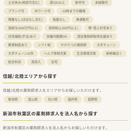
土日休み(相談可含む)
週32h以上
新卒可
未経験可
ブランク可
Ｗワーク可
~18時までの職場
残業なし(ほぼなし含む)
転勤なし
車通勤可
高給与(600万円以上)
高時給(2,500円以上)
寮・借上社宅あり
住宅補助(手当)あり
扶養内勤務OK
認定薬剤師取得支援あり
教育制度あり
シフト制
かかりつけ薬剤師
大手チェーン
大手チェーン以外
ヘルプ体制充実
生活環境充実
新幹線近く
総合科目
高収入
在宅
信越/北陸エリアから探す
信越/北陸の薬剤師求人をエリアからお探しいただけます。
新潟県
富山県
石川県
福井県
長野県
新潟市秋葉区の薬剤師求人を法人名から探す
新潟市秋葉区の薬剤師求人を法人名からお探しいただけます。