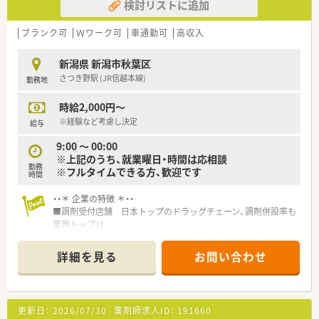
検討リストに追加
ブランク可
Ｗワーク可
車通勤可
高収入
新潟県 新潟市秋葉区
さつき野駅 (JR信越本線)
勤務地
時給2,000円～
※経験など考慮し決定
給与
9:00 ～ 00:00
※上記のうち、就業曜日・時間は応相談
勤務
※フルタイムできる方、歓迎です
時間
・・＊ 企業の特徴 ＊・・
■調剤受付店舗 日本トップのドラッグチェーン、調剤併設率も
業界トップ！！
■セルフメディケーションの推進から在宅医療まで、トータルヘ
ルスケアの担い手として、かかりつけ薬局、健康サポート薬局な
詳細を見る
お問い合わせ
ど、地域医療への貢献に挑戦し続けます。
近い将来、全店舗調剤併設化にできるよう積極的に推進してい
きます。
■豊富なキャリアパスがあります！
更新日：
2026/07/30
薬剤師求人ID：
191660
幅広い事業を持つので、自由なキャリアパスを描くことができ