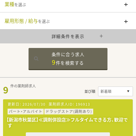
業種
を選ぶ
雇用形態 / 給与
を選ぶ
詳細条件を表示
条件に合う求人
9
件を
検索する
9
件の薬剤師求人
並び順
更新日：
2026/07/30
薬剤師求人ID：
196913
パート・アルバイト
ドラッグストア(調剤あり)
【新潟市秋葉区】≪調剤併設店≫フルタイムできる方、歓迎で
す