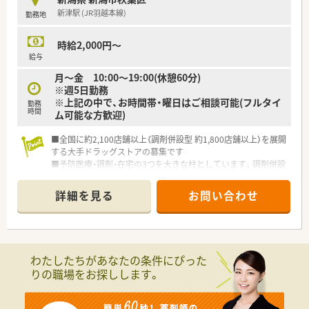
新津駅 (JR羽越本線)
勤務地
時給2,000円～
給与
月～金 10:00～19:00(休憩60分)
※週5日勤務
※上記の中で、お時間帯・曜日はご相談可能(フルタイ
勤務
時間
ム可能な方歓迎)
■全国に約2,100店舗以上（調剤併設型 約1,800店舗以上）を展開
する大手ドラッグストアの募集です
■予防医療・調剤・在宅の3つを大きな柱としています。調剤併設
率や医薬品構成比も業界で高い水準を保ち、調剤・ＯＴＣ医薬品
に力を入れています
詳細を見る
お問い合わせ
■業界トップクラスの時給2,600円！しっかりと稼ぎたい方にも
お勧めです！
■全国に多くの店舗を展開しているため、子供の学校行事等で休
まなければならない場合も、事前に休みを申請すればサポートし
て頂けます！
わたしたちがあなたの条件にぴった
■社員購買割引き制度もあり、品ぞろえが多いと評判のドラッグ
りの職場をお探しします。
ストアで大変嬉しい福利厚生です♪
■ダイバーシティーを推進し、性別に関わらず幅広い方が長く活
躍できる環境を整えています