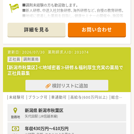
■調剤未経験の方も歓迎致します。
■新人研修、中途入社対象研修、海外研修など、自慢の教育研修。
■地域に密着した薬局を目指し、健康セミナーの開催や、施設等
でのお薬情報の提供に力を入れております。
詳細を見る
お問い合わせ
■この求人は大手薬局求人特集に掲載中です■
更新日：
2026/07/30
薬剤師求人ID：
201074
正社員
調剤薬局
【新潟市秋葉区】≪地域密着≫研修＆福利厚生充実の薬局で
正社員募集
検討リストに追加
未経験可
ブランク可
車通勤可
高給与(600万円以上)
総合科目
新潟県 新潟市秋葉区
矢代田駅 (JR信越本線)
勤務地
年収430万円～610万円