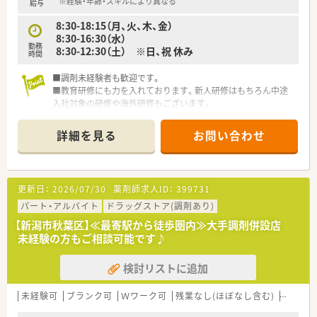
※経験・年齢・スキルにより異なる
給与
8:30-18:15（月、火、木、金）
8:30-16:30（水）
勤務
8:30-12:30（土） ※日、祝 休み
時間
■調剤未経験者も歓迎です。
■教育研修にも力を入れております。新人研修はもちろん中途
入社対象の研修や海外研修もございます。
詳細を見る
お問い合わせ
更新日：
2026/07/30
薬剤師求人ID：
399731
パート・アルバイト
ドラッグストア(調剤あり)
【新潟市秋葉区】≪最寄駅から徒歩圏内≫大手調剤併設店
未経験の方もご相談可能です♪
検討リストに追加
未経験可
ブランク可
Ｗワーク可
残業なし(ほぼなし含む)
高収入