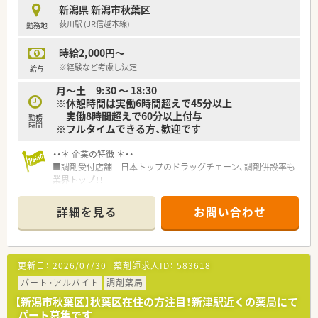
新潟県 新潟市秋葉区
荻川駅 (JR信越本線)
勤務地
時給2,000円～
※経験など考慮し決定
給与
月～土 9:30 ～ 18:30
※休憩時間は実働6時間超えで45分以上
実働8時間超えで60分以上付与
勤務
時間
※フルタイムできる方、歓迎です
・・＊ 企業の特徴 ＊・・
■調剤受付店舗 日本トップのドラッグチェーン、調剤併設率も
業界トップ！！
■セルフメディケーションの推進から在宅医療まで、トータルヘ
ルスケアの担い手として、かかりつけ薬局、健康サポート薬局な
詳細を見る
お問い合わせ
ど、地域医療への貢献に挑戦し続けます。
近い将来、全店舗調剤併設化にできるよう積極的に推進してい
きます。
■豊富なキャリアパスがあります！
更新日：
2026/07/30
薬剤師求人ID：
583618
幅広い事業を持つので、自由なキャリアパスを描くことができ
ます。
パート・アルバイト
調剤薬局
現場にこだわるスペシャリストから、本社で経営を担う幹部ま
【新潟市秋葉区】秋葉区在住の方注目！新津駅近くの薬局にて
で最大限に応援していきます。
パート募集です