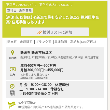
更新日：
2026/07/30
薬剤師求人ID：
583617
≪職場環境≫
■新潟県内全域に店舗展開しているので結婚などライフスタイ
正社員
調剤薬局
ルの変化に柔軟に対応出来ます。
【新潟市/秋葉区】≪新潟で最も安定した薬局≫福利厚生充
■在宅医療などの時代や地域に求められる薬剤師の経験を積む
実！住宅手当もあります
ことができます。
■若手薬剤師が多数活躍しています。
検討リストに追加
■薬剤師や調剤事務の人員配置は手厚く、業務にしっかりと向き
合える環境です。
■外来対応のほか、在宅医療に注力している店舗もございます。
新卒可
未経験可
ブランク可
車通勤可
高給与(600万円以上)
住宅
■個々の希望に合わせて現場薬剤師から採用や店舗開発などに
もキャリアチェンジすることが可能です。
新潟県 新潟市秋葉区
新津駅 (JR羽越本線)／新津駅 (JR磐越西線)／新津駅 (JR信越本線)
勤務地
≪福利厚生≫
■従業員持株会制度があり、クオールグループの株を購入すると
年収400万円～600万円
購入額に対して会社から10％の奨励金が出ます。
月給300,000円～455,000円
■借上社宅制度として家賃の8割を会社が負担する制度がござい
給与
※経験により異なります
ます。
昇給年1回 昇給年2回
■産休・育休の取得率は100％です。
月-金 9：00～18：00 休憩60分
■研修認定薬剤師をはじめ様々な資格の取得支援をしていま
土 9：00～14：00 休憩なし
す。
勤務
※週40時間労働シフト制
■薬剤師の年齢や経験、実績などを踏まえ段階的に様々な研修や
時間
勉強会を行っています。
≪企業特徴≫
■新潟県と山形県で105店舗展開の調剤薬局です。