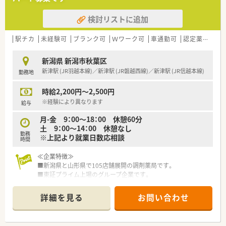
店舗・薬局だけでなく重要なポジションも薬剤師が担当してい
ます。
検討リストに追加
■教育・研修制度
職種や職域に合わせ、豊富な社内研修や外部組織と連携した研
修を用意しています。
駅チカ
未経験可
ブランク可
Ｗワーク可
車通勤可
認定薬剤師取得支援あり
■福利厚生・手当
No.1企業として、長く働ける職場環境を創っていきます！
新潟県 新潟市秋葉区
出産した後も安心して勤務ができるように時短制度の延長を
新津駅 (JR羽越本線)／新津駅 (JR磐越西線)／新津駅 (JR信越本線)
勤務地
していきます。
育児休暇は3歳まで取得が可能で、時短制度は小学5年生まで
時給2,200円～2,500円
時短勤務ができるよう変更予定です。
※経験により異なります
給与
月-金 9：00～18：00 休憩60分
土 9：00～14：00 休憩なし
勤務
※上記より就業日数応相談
時間
≪企業特徴≫
■新潟県と山形県で105店舗展開の調剤薬局です。
■東証プライム上場のグループ企業です。
■1964年に新潟県で最初に「処方箋調剤」を開局した企業です。
■全店舗中70店舗以上が開業医前の店舗で地域に根付いた薬局
詳細を見る
お問い合わせ
作りを行っています。
■健康サポート薬局が10店舗以上あり地域のかかりつけ薬局と
して機能しています。