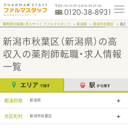
平日9：30-19：00 土日10：00-19：00
薬剤師の転職・求人サイト ファルマスタッフ
新潟県
新潟市秋葉区
高収
新潟市秋葉区（新潟県）の高
収入
の薬剤師転職・求人情報
一覧
エリア
駅
で探す
から探す
都道府県
新潟県
市区町村
新潟市秋葉区