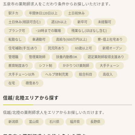
五泉市の薬剤師求人をこだわり条件からお探しいただけます。
駅チカ
年間休日120日以上
土日祝休み
土日休み(相談可含む)
週32h以上
新卒可
未経験可
ブランク可
~18時までの職場
残業なし(ほぼなし含む)
転勤なし
車通勤可
高給与(600万円以上)
寮・借上社宅あり
住宅補助(手当)あり
託児所あり
60歳以上可
新規オープン
管理職
管理薬剤師
扶養内勤務OK
認定薬剤師取得支援あり
教育制度あり
シフト制
かかりつけ薬剤師
大手チェーン
大手チェーン以外
ヘルプ体制充実
総合科目
高収入
在宅
積雪あり
信越/北陸エリアから探す
信越/北陸の薬剤師求人をエリアからお探しいただけます。
新潟県
富山県
石川県
福井県
長野県