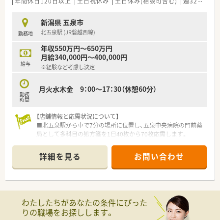
年間休日120日以上
土日祝休み
土日休み(相談可含む)
週32h以上
新潟県 五泉市
北五泉駅 (JR磐越西線)
勤務地
年収550万円～650万円
月給340,000円～400,000円
給与
※経験など考慮し決定
月火水木金 9：00～17：30（休憩60分）
勤務
時間
【店舗情報と応需状況について】
■北五泉駅から車で7分の場所に位置し、五泉中央病院の門前薬
局として多科目の処方箋を1日40枚から70枚応需します。
■内科や小児科をはじめ、脳外科や整形外科など幅広い科目を扱
っており、薬剤師3名と事務員3名の体制で運営しています。
詳細を見る
お問い合わせ
■医薬品の備蓄品目数は約1,300品目と非常に豊富であり、地域
の中核病院と連携した高度な薬学的管理を行える環境です。
【募集背景と求める人物像について】
■管理薬剤師の欠員に伴う急募案件であり、これまでの実務経験
わたしたちがあなたの条件にぴった
を活かして店舗運営の中核を担って頂ける方を求めています。
りの職場をお探しします。
■年齢は60代まで幅広く受け入れており、周囲のスタッフと協