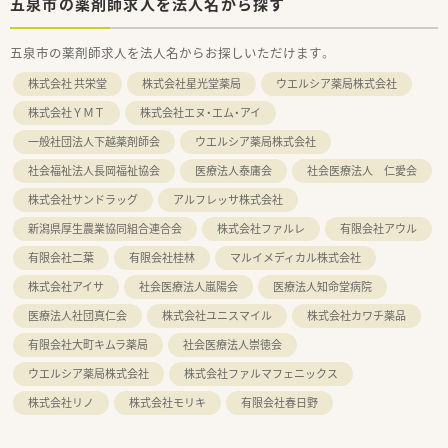
五泉市の薬剤師求人を法人名から探す
五泉市の薬剤師求人を法人名からお探しいただけます。
株式会社 共栄堂
株式会社星光堂薬局
ウエルシア薬局株式会社
株式会社ＹＭＴ
株式会社エヌ・エム・アイ
一般社団法人下越薬剤師会
ウエルシア薬局株式会社
社会福祉法人長岡福祉協会
医療法人泰庸会
社会医療法人 仁愛会
株式会社サンドラッグ
アルフレッサ株式会社
新潟県厚生農業協同組合連合会
株式会社ファルレ
有限会社アウル
有限会社二葉
有限会社桂林
マルイメディカル株式会社
株式会社アイサ
社会医療法人嵐陽会
医療法人知命堂病院
医療法人社団真仁会
株式会社ユニスマイル
株式会社カワチ薬品
有限会社大町キムラ薬局
社会医療法人崇徳会
ウエルシア薬局株式会社
株式会社ファルマフェニックス
株式会社リノ
株式会社モリキ
有限会社春日野