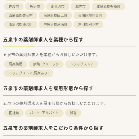
佐渡市
魚沼市
南魚沼市
胎内市
北蒲原郡聖籠町
西蒲原郡弥彦村
南蒲原郡田上町
東蒲原郡阿賀町
南魚沼郡湯沢町
中魚沼郡津南町
刈羽郡刈羽村
五泉市の薬剤師求人を業種から探す
五泉市の薬剤師求人を業種からお探しいただけます。
調剤薬局
病院・クリニック
ドラッグストア
ドラッグストア(調剤あり)
五泉市の薬剤師求人を雇用形態から探す
五泉市の薬剤師求人を雇用形態からお探しいただけます。
正社員
パート・アルバイト
派遣
五泉市の薬剤師求人をこだわり条件から探す