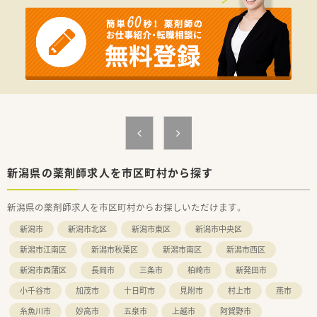
力しながら円滑なコミュニケーションを図れる方を歓迎しま
す。
■総合科目に対応できる確かな知識をお持ちで、患者様一人ひと
りに寄り添った丁寧な服薬指導を実践できる方を募ります。
【勤務実態について】
■平日は9時から17時30分までの勤務となっており、夜遅くなる
ことがないため、仕事終わりの時間を有意義に活用可能です。
■土日祝日が休みとなる完全週休2日制を導入しており、週末の
予定が立てやすく、家族や友人との時間も大切にできます。
■残業は月平均でもほとんど発生しない仕組みが整っており、定
時退社が基本となるため、心身ともにゆとりを持って働けます。
【職場環境と雰囲気】
新潟県の薬剤師求人を市区町村から探す
■薬剤師と事務スタッフが協力し合うアットホームな職場で、少
人数ならではの連携の良さが、円滑な業務遂行を支えています。
新潟県の薬剤師求人を市区町村からお探しいただけます。
■経験豊富なスタッフが在籍しているため、管理職としての着任
後も周囲の丁寧なサポートを受けながら業務に慣れて頂けま
新潟市
新潟市北区
新潟市東区
新潟市中央区
す。
■患者様との距離が近く、直接感謝の言葉をいただける機会が多
新潟市江南区
新潟市秋葉区
新潟市南区
新潟市西区
いため、スタッフ全員が高いやりがいを持って業務に励んでいま
新潟市西蒲区
長岡市
三条市
柏崎市
新発田市
す。
小千谷市
加茂市
十日町市
見附市
村上市
燕市
糸魚川市
妙高市
五泉市
上越市
阿賀野市