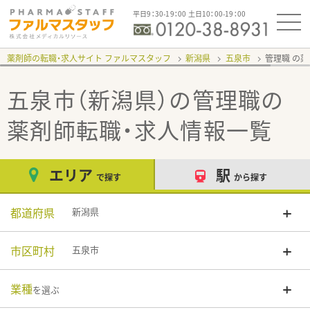
平日9：30-19：00 土日10：00-19：00
薬剤師の転職・求人サイト ファルマスタッフ
新潟県
五泉市
管理職
五泉市（新潟県）の管理職
の
薬剤師転職・求人情報一覧
エリア
駅
で探す
から探す
都道府県
新潟県
市区町村
五泉市
業種
を選ぶ