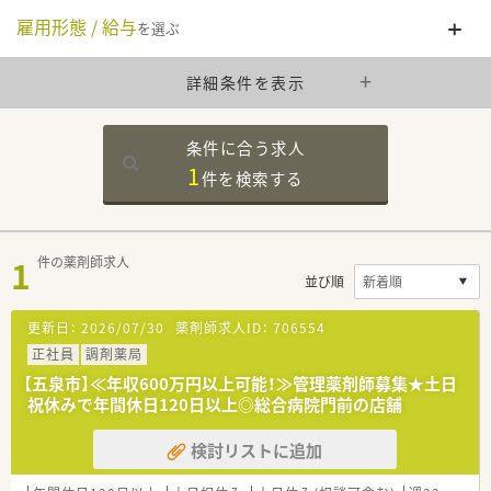
雇用形態 / 給与
を選ぶ
詳細条件を表示
条件に合う求人
1
件を
検索する
1
件の薬剤師求人
並び順
更新日：
2026/07/30
薬剤師求人ID：
706554
正社員
調剤薬局
【五泉市】≪年収600万円以上可能！≫管理薬剤師募集★土日
祝休みで年間休日120日以上◎総合病院門前の店舗
検討リストに追加