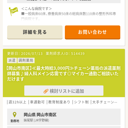
＜こんな病院です＞
■一般病床60床、療養病床50床の総病床数110床の整形外科専
門病院です。
■関節外科、関節リウマチ、脊椎（頚部痛、腰痛）などの患者様を
中心に診療、手術を行っています。
詳細を見る
お問い合わせ
■関連施設として老人保健施設、特別養護老人ホームなどの介護
サービス事業も整備しており医療と福祉の連携を重視し地域医
療の発展を目指しています。
■最寄りのバス停より徒歩3分！マイカー通勤ももちろんOK♪
更新日：
2026/07/13
薬剤師求人ID：
514439
＜業務内容＞
派遣
調剤薬局
■処方箋による調剤業務、服薬指導、薬剤情報の提供、病棟業務
【岡山市南区】≪最大時給3,000円≫チェーン薬局の派遣薬剤
など
師募集♪婦人科メイン応需です◎マイカー通勤ご相談いた
だけます
＜研修制度＞
■現場の先輩薬剤師より指導を受けて頂きます。
検討リストに追加
＜こんな方にもオススメ＞
■調剤未経験の方
週32h以上
車通勤可
教育制度あり
シフト制
大手チェーン以外
■チーム医療に興味のある方
■整形外科領域に興味のある方
岡山県 岡山市南区
妹尾駅 (JR宇野線)
勤務地