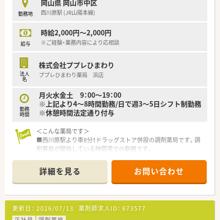
ます。
岡山県 岡山市中区
有給取得率も高く、自己啓発休暇も含め、年間120日以上の
西川原駅 (JR山陽本線)
勤務地
休暇取得が可能な法人となります。
そのため、公私ともに充実してご勤務して頂く事が可能です。
時給2,000円～2,000円
※ご経験・業務内容により応相談
給与
＜こんな方にもオススメ＞
■OTCも学べる環境でスキルアップしたい方
■勤務時間や日数の相談をしたい方
株式会社ププレひまわり
法人
ププレひまわり薬局 浜店
名
等々…
月火水金土 9：00～19：00
少しでも気になった方はお問い合わせくださいませ！
※上記より4～8時間勤務/日で週3～5日シフト制勤務
勤務
※休憩時間法定通り付与
時間
＜こんな薬局です＞
■西川原駅より車8分！ドラッグストア併設の調剤薬局です。調
剤薬局が開局している時間帯での勤務です。
■全店舗に電子薬歴と監査システム（オーディット）導入済みで
す。
詳細を見る
お問い合わせ
■近隣には様々なお店がありお仕事帰りのお買い物にも便利な
立地です。
■岡山市内に複数店舗展開されており応援体制も◎
更新日：
2026/07/13
薬剤師求人ID：
673577
＜業務内容＞
■広域からの処方箋を応需しています。
正社員
調剤薬局