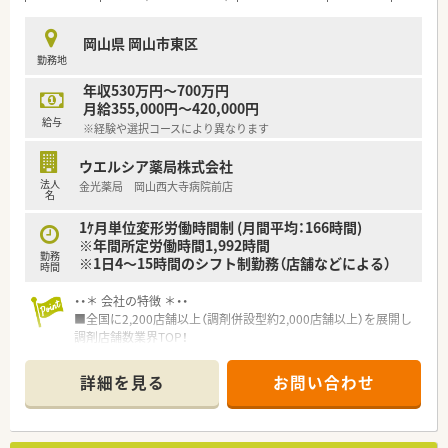
岡山県 岡山市東区
勤務地
年収530万円～700万円
月給355,000円～420,000円
給与
※経験や選択コースにより異なります
ウエルシア薬局株式会社
法人
金光薬局 岡山西大寺病院前店
名
1ｹ月単位変形労働時間制 (月間平均：166時間)
※年間所定労働時間1,992時間
勤務
※1日4～15時間のシフト制勤務（店舗などによる）
時間
・・＊ 会社の特徴 ＊・・
■全国に2,200店舗以上（調剤併設型約2,000店舗以上）を展開し
調剤店舗数業界TOP！
■店舗拡大に伴いキャリアアップできるポジションが多数あり！
頑張り次第で高給与も可能！
詳細を見る
お問い合わせ
■経験や勤務コースによりますが、経験の少ない方でも500万前
半スタートと業界TOP水準！
■職種や職域に合わせ、豊富な社内研修や外部組織と連携した研
修を用意されています