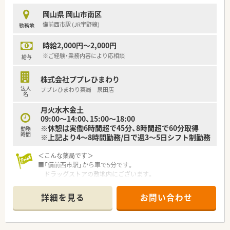
スを構築していただきます。
岡山県 岡山市南区
■データベース構築後は、情報のメンテナンスや保守といった運
備前西市駅 (JR宇野線)
勤務地
用業務もご担当いただきます。
時給2,000円～2,000円
【必要スキル・歓迎スキル】
■業務ではPC作業が中心となるため、基本的なPCスキルが必須
※ご経験・業務内容により応相談
給与
となります。
■薬剤師の資格をお持ちの方や、DI業務のご経験がある方は特に
株式会社ププレひまわり
歓迎されます。
法人
ププレひまわり薬局 泉田店
■医薬品情報に関する知識や、データベース構築にご興味がある
名
方を求めています。
月火水木金土
09:00～14:00、15:00～18:00
※休憩は実働6時間超で45分、8時間超で60分取得
勤務
時間
※上記より4～8時間勤務/日で週3～5日シフト制勤務
＜こんな薬局です＞
■「備前西市駅」から車で5分です。
ドラッグストアの敷地内にございます。
＜設備も充実＞
詳細を見る
お問い合わせ
■電子薬歴や監査システムを完備しています。
＜業務内容＞
■処方箋による調剤業務、服薬指導、薬剤情報の提供など