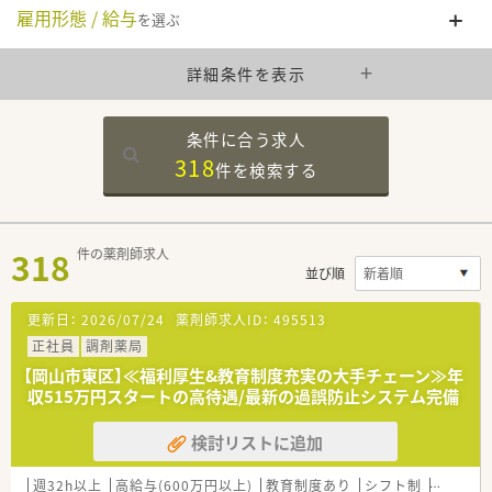
雇用形態 / 給与
を選ぶ
詳細条件を表示
条件に合う求人
318
件を
検索する
318
件の薬剤師求人
並び順
更新日：
2026/07/24
薬剤師求人ID：
495513
正社員
調剤薬局
【岡山市東区】≪福利厚生&教育制度充実の大手チェーン≫年
収515万円スタートの高待遇/最新の過誤防止システム完備
検討リストに追加
週32h以上
高給与(600万円以上)
教育制度あり
シフト制
大手チェ