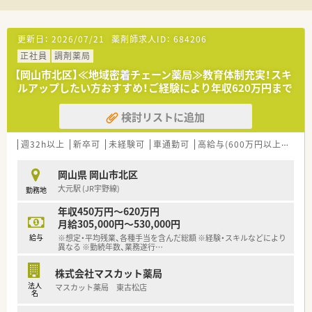
じて自らの専門性を高めていきたい向上心のある方を募りま
す。
更新日：
2026/07/21
薬剤師求人ID：
684206
【法人特徴について】
正社員
調剤薬局
■複数のエリアにて複数の店舗を展開しており、今後も新規開局
を予定しているなど成長が著しい安定した法人です。
【岡山市北区】≪地域密着チェーン薬局≫教育体制充実！スキ
■地域の医療機関との密接な医薬連携を強化しており、ドクター
ルアップしたい方おすすめ！ご経験により年収620万円まで
や他職種から頼られる薬剤部のような存在を目指しています。
■経営層が非常に柔らかい雰囲気を持っており、現場の意見を積
検討リストに追加
極的に取り入れてくれる風通しの良い組織風土が魅力です。
週32h以上
新卒可
未経験可
車通勤可
高給与(600万円以上)
教育
【求人情報について】
■これまでのご経験やスキルを正当に評価したうえで、想定年収
550万円から620万円の高収入でのご提示が可能です。
岡山県 岡山市北区
■入社後1年程度をめどに管理薬剤師への切り替えを想定した募
大元駅 (JR宇野線)
勤務地
集となっており、責任あるポジションで活躍していただけます。
■各種手当や福利厚生が非常に充実しており、地域に密着したチ
年収450万円～620万円
ェーン薬局ならではの強みを活かして長く安心して働けます。
月給305,000円～530,000円
給与
※想定・平均残業、各種手当を含んだ総額 ※経験・スキルなどにより
異なる ※勤続年数、業務遂行
…
株式会社マスカット薬局
法人
マスカット薬局 東古松店
名