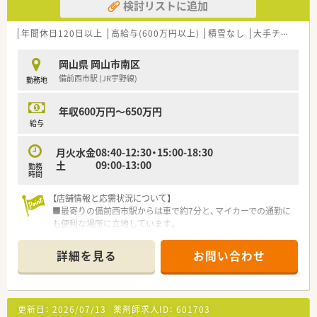
検討リストに追加
少しでも気になった方はお問い合わせくださいませ
■社内外でさまざまな研修をしており、スキルアップできる環境
を整えています。
（例：侵入社員研修・OJT・医薬品研修・薬剤師ベーシック研修・
年間休日120日以上
高給与(600万円以上)
積雪なし
大手チェーン以外
マネジメント研修・セミナー講師を招いての研修・学会発表
等…）
岡山県 岡山市南区
備前西市駅 (JR宇野線)
勤務地
＜法人特徴＞
■地域に根差したドラッグストア・調剤薬局・
ドラッグストア併設型調剤薬局を展開している法人です。
年収600万円～650万円
ドラッグストアは現在130店舗展開しておりますが、
給与
調剤薬局（併設店）は新店予定も含めて15店舗となります。
今後広島県を中心に調剤併設店を増やしていく方針の法人と
月火水金08:40-12:30・15:00-18:30
なります。
土 09:00-13:00
勤務
■「地域の健康増進に貢献する」をテーマとして運営を行ってお
時間
ります。
そのため、街の身近な医療人を目指し、患者様に興味をもって
【店舗情報と応需状況について】
関われる薬剤師を求めております。
■最寄りの備前西市駅からは車で約7分と、マイカーでの通勤に
薬剤師一人一人が患者様に薬のご提案や服薬指導後のフォロ
も便利な場所に立地しています。
ーを行うなど
■門前の皮膚科クリニックより、1日平均80枚から90枚の処方箋
「専属薬剤師」としての取り組みを強化しております。
を専門的に応需します。
詳細を見る
お問い合わせ
■薬剤師は調剤併設店の対応がメインとなります。
■薬剤師2名体制と事務員1名で、チームとして協力しながら業
そのため、勤務時間帯も調剤薬局の開局時間での勤務となりま
務に取り組んでいます。
す。
併設店でのご勤務の場合はOTCに関しても身近に学ぶ環境が
【募集背景と求める人物像について】
更新日：
2026/07/13
薬剤師求人ID：
601703
ございますので
■今回は体制強化のための定期採用となり、長く地域医療に貢献