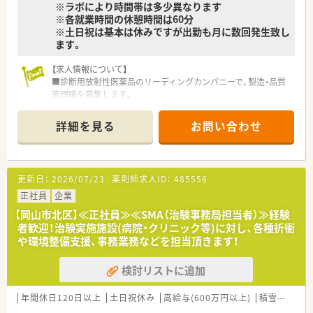
※ラボにより時間帯は多少異なります
※各就業時間の休憩時間は60分
※土日祝は基本は休みですが出勤も月に数回発生致し
ます。
【求人情報について】
■診断用放射性医薬品のリーディングカンパニーで、製造・品質
管理職を募集します。
■ご経験や能力を最大限に評価し、年収450万円～600万円の範
囲で決定します。
詳細を見る
お問い合わせ
■専門性を高めながらキャリアアップを目指せる求人です。将
来的に三役も目指せる環境です。
【募集背景と求める人物像について】
更新日：
2026/07/23
薬剤師求人ID：
485556
■今回は欠員補充のため、次代の核医学を担う意欲ある薬剤師の
方を求めています。
正社員
企業
■医療・製薬業界でのご経験を活かし、新しい分野に挑戦したい
【岡山市北区】≪正社員≫≪SMA（治験事務局担当者）≫経験
という向学心のある方。
者歓迎！治験実施施設(病院・クリニック等)に対し、各種折衝
■チームワークを重視し、こだわりや探究心が強く、冷静に物事
や環境整備支援、事務業務などを担当頂きます！
を判断できる人が求められています。
検討リストに追加
【想定されるキャリアイメージ】
■入社後2週間の本社研修とOJTで、放射性医薬品の専門知識を
基礎から学びます。
年間休日120日以上
土日祝休み
高給与(600万円以上)
積雪なし
大
■社内には社員の成長を支援する人事制度があり、個々の経験や