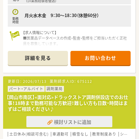
（DI業務経験者優遇）
月火水木金 9：30～18：30（休憩60分）
勤務
時間
【求人情報について】
■医薬品データベースの作成・監査・監修をご担当いただく正社
員を募集しています。
■想定年収は400万円から600万円となり、ご経験やスキルに応
じて優遇相談が可能です。
詳細を見る
お問い合わせ
■土日祝日がお休みのため、週末はプライベートの時間をしっか
りと確保できます。
【募集背景と求める人物像について】
更新日：
2026/07/13
薬剤師求人ID：
675112
■事業拡大に伴う体制強化のための増員募集で、新たな仲間を求
めています。
パート・アルバイト
調剤薬局
■基本的なPC操作スキルをお持ちであれば、未経験の方やブラ
【岡山市南区】«面対応»ドラックストア調剤併設店でのお仕
ンクがある方もご応募いただけます。
事！18時まで勤務可能な方歓迎！難しい方も日数・時間はま
■薬剤師資格やDI業務のご経験をお持ちの方は、即戦力として特
ずはご相談ください♪
に歓迎いたします。
検討リストに追加
【想定される業務内容】
■主な業務は、医療従事者の方々をサポートする医薬品データベ
ースの作成です。
土日休み(相談可含む)
車通勤可
積雪なし
教育制度あり
シフト制
■PMDAや書籍などの各種情報源を基に、顧客ごとのデータベー