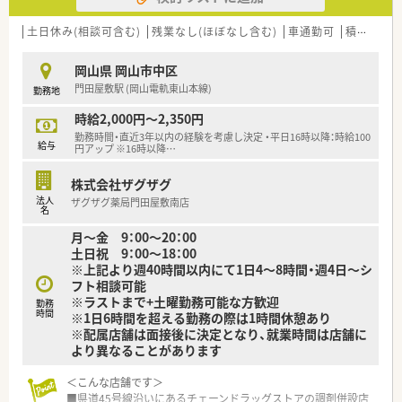
＜こんな薬局です＞
■県道21号線沿い、真四角な外観が目印のチェーン薬局です。
土日休み(相談可含む)
残業なし(ほぼなし含む)
車通勤可
積雪なし
■隣接する病院より婦人科メイン応需しています。
■近隣には飲食店やスーパーも多く、生活に便利な立地となって
岡山県 岡山市中区
います。マイカー通勤が便利！
門田屋敷駅 (岡山電軌東山本線)
勤務地
＜業務内容＞
時給2,000円～2,350円
■処方箋による調剤業務、服薬指導、薬剤情報の提供など
勤務時間・直近3年以内の経験を考慮し決定 ・平日16時以降：時給100
給与
円アップ ※16時以降
…
＜こんな方にもオススメ＞
■長期就業は難しいけど、短期で働きたい方
株式会社ザグザグ
■残業少なくメリハリをつけて働きたい方
法人
ザグザグ薬局門田屋敷南店
等々…
名
月～金 9：00～20：00
少しでも気になった方はお問い合わせくださいませ
土日祝 9：00～18：00
※上記より週40時間以内にて1日4～8時間・週4日～シ
フト相談可能
※ラストまで+土曜勤務可能な方歓迎
勤務
時間
※1日6時間を超える勤務の際は1時間休憩あり
※配属店舗は面接後に決定となり、就業時間は店舗に
より異なることがあります
＜こんな店舗です＞
■県道45号線沿いにあるチェーンドラッグストアの調剤併設店