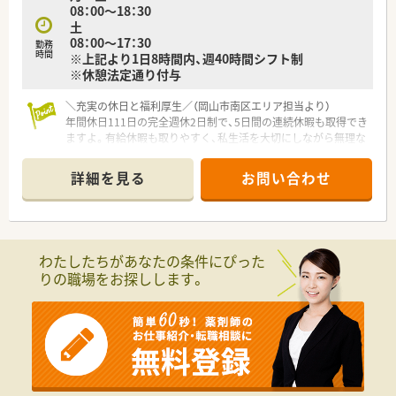
08：00～18：30
■調剤とドラッグストア部門の同時勤務はないため、薬剤師とし
土
ての専門業務に集中したい方にもぴったりの求人です。
08：00～17：30
勤務
時間
※上記より1日8時間内、週40時間シフト制
※休憩法定通り付与
＼充実の休日と福利厚生／（岡山市南区エリア担当より）
年間休日111日の完全週休2日制で、5日間の連続休暇も取得でき
ますよ。有給休暇も取りやすく、私生活を大切にしながら無理な
く正社員として長く働ける環境です。
詳細を見る
お問い合わせ
【店舗情報と応需状況について】
■最寄り駅から徒歩3分という大変アクセスの良い立地にあり、
マイカーを利用した通勤を選ぶことも可能となっています。
■門前のクリニックから内科や小児科の処方箋をメインに受け
付けており、1日あたりの平均枚数は約70枚ほどです。
わたしたちがあなたの条件にぴった
■現在は薬剤師が複数名と事務員が在籍する計7名体制となって
りの職場をお探しします。
おり、全員でチームワーク良く日々の業務に励んでいます。
【募集背景と求める人物像について】
■今後の新規開局や組織のさらなる拡大を見据えており、店舗の
核心を担っていただける正社員の増員募集を行っています。
■門前のドクターと良好な信頼関係を築きながら、患者様一人ひ
とりに対して丁寧で温かい対応ができる方を求めています。
■現状のスキルに満足することなく、外部研修や症例検討会を通