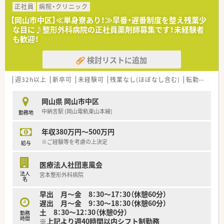
幅広い知識と経験を蓄積する事が可能となります。
していただける方を募集しています。
正社員
病院・クリニック
■基本的には残業が発生しないようなシフト環境を整えており
■調剤経験の有無は問わず、50代までの方からのご応募も幅広
【岡山市中区】≪単身寮あり！≫早番・遅番制度を整え残業少
ます。
くお待ちしております。
な目に♪整形外科病院の正社員薬剤師募集です！未経験者
有給取得率も高く、自己啓発休暇も含め、年間120日以上の
■皮膚科領域の専門性を高めたいという意欲のある方を、法人と
も歓迎！
休暇取得が可能な法人となります。
して歓迎いたします。
そのため、公私ともに充実してご勤務して頂く事が可能です。
検討リストに追加
【法人特徴について】
＜こんな方にもオススメ＞
■岡山市内を中心に6店舗の調剤薬局を運営し、地域に根差した
■OTCも学べる環境で、マルチな薬剤師を目指したい方
医療サービスを提供しています。
週32h以上
新卒可
未経験可
残業なし(ほぼなし含む)
転勤なし
■患者様から選ばれる薬剤師としてスキルアップしたい方
■クリニック門前の店舗が多く、平日は中抜け時間が長めに設定
等々…
されている点が特徴です。
岡山県 岡山市中区
■人事担当者も店舗のフォロー業務を行うため、現場の状況に深
中納言駅 (岡山電軌東山本線)
勤務地
少しでも気になった方はお問い合わせくださいませ
い理解がある法人です。
年収380万円～500万円
【想定される業務内容】
■皮膚科の処方箋が中心となり、軟膏やクリーム剤などの調剤・
※ご経験等を考慮の上決定
給与
監査・服薬指導をお願いします。
■在宅医療はなく、外来の患者様への対応に集中して取り組むこ
医療法人社団恵風会
とができる環境です。
法人
宮本整形外科病院
■電子薬歴システムを活用しながら、患者様の状態を正確に記録
名
し、服薬指導に活かします。
早出 月～金 8：30～17：30（休憩60分）
遅出 月～金 9：30～18：30（休憩60分）
土 8：30～12：30（休憩0分）
勤務
時間
※上記より週40時間以内シフト制勤務