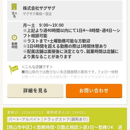
■研修講師や在宅の推進、リクルーターなど、興味があれば調剤
株式会社ザグザグ
以外の取組に参加することができます。
法人
ザグザグ薬局一宮店
■薬剤師の人員配置については、1人当たりの処方箋枚数が1日
名
20～25枚程度になるように配置されてます。
月～土 9：00～19：00
余裕をもった人員配置で患者さまの対応にしっかりと時間を
※上記より週40時間以内にて1日4～8時間・週4日～シ
使うことができます。
フト相談可能
※ラストまで+土曜勤務可能な方歓迎
＜こんな方にオススメ＞
勤務
※1日6時間を超える勤務の際は1時間休憩あり
■調剤業務をメインとし服薬指導とともにOTC商材の提案もし
時間
※配属店舗は面接後に決定となり、就業時間は店舗に
たい方
より異なることがあります
■生活に密着したアドバイスができる薬剤師になりたい方
■調剤業務とOTC業務の両方に興味があり、薬剤師としての幅を
＜こんな店舗です＞
広げたい方
■岡山県内では数少ない多店舗展開の薬局です。フォロー体制
■店舗の皆で目標に向かってがんばりたい方
が整っているため全店舗を通して様々なライフスタイルの方が
ご勤務されています。
■最寄り駅徒歩圏内。ドラッグストア併設の調剤薬局です。
詳細を見る
お問い合わせ
＜業務内容＞
■調剤ミスを早期に発見するため棚卸の作業は1日午前と午後の
2回行っております。従業員全員でその日に出た薬品の棚卸を行
更新日：
2026/07/13
薬剤師求人ID：
184001
うため、1回10分程度で作業がおわります。
■処方箋枚数は1日あたり40枚程度です。
パート・アルバイト
ドラッグストア(調剤あり)
■監査は監査システムで確認した後、薬剤師の目視を行うダブル
【岡山市中区】≪勤務時間・日数応相談≫週3日～勤務OK 週
チェック体制を採用しています。