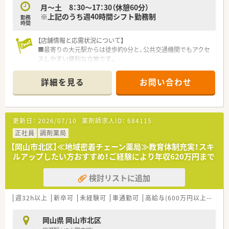
月～土 8：30～17：30（休憩60分）
※上記のうち週40時間シフト勤務制
勤務
時間
【店舗情報と応需状況について】
■最寄りの大元駅からは徒歩約9分と、公共交通機関でもアクセ
スしやすい便利な立地です。
■内科や小児科、呼吸器科、精神科など、幅広い領域の処方箋を
応需し、専門性を磨けます。
詳細を見る
お問い合わせ
■複数の薬剤師が在籍しており、互いに知識を共有し、協力し合
いながら業務に取り組めます。
【募集背景と求める人物像について】
更新日：
2026/07/10
薬剤師求人ID：
684115
■今回は体制強化のための増員募集となり、共に学び、成長して
いける意欲的な方を募集します。
正社員
調剤薬局
■薬剤師としての専門能力を生涯にわたって高めていきたいと
【岡山市北区】≪地域密着チェーン薬局≫教育体制充実！スキ
いう、学習意欲の高い方を歓迎します。
ルアップしたい方おすすめ！ご経験により年収620万円まで
■収入だけでなく、ご自身の知見を深めることに価値を見出し、
主体的に学べる方を求めています。
検討リストに追加
【職場環境と雰囲気】
■中途入社者が約7割と多く、新人の方でも馴染みやすく、丁寧
週32h以上
新卒可
未経験可
車通勤可
高給与(600万円以上)
教育
なOJTを受けられる環境です。
■年の近い先輩が指導役となるメンター・エルダー制度があり、
岡山県 岡山市北区
業務や学習の悩みを相談しやすいです。