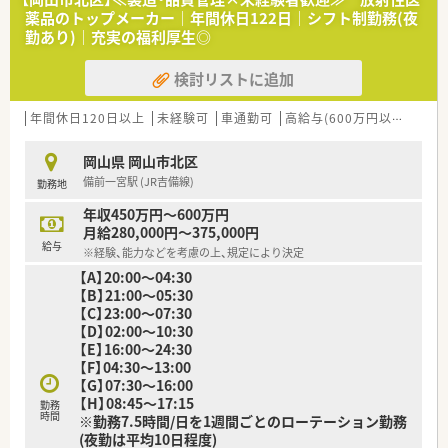
薬品のトップメーカー｜年間休日122日｜シフト制勤務(夜
勤あり)｜充実の福利厚生◎
検討リストに追加
年間休日120日以上
未経験可
車通勤可
高給与(600万円以上)
寮・
岡山県 岡山市北区
備前一宮駅 (JR吉備線)
勤務地
年収450万円～600万円
月給280,000円～375,000円
給与
※経験、能力などを考慮の上、規定により決定
【A】20:00～04:30
【B】21:00～05:30
【C】23:00～07:30
【D】02:00～10:30
【E】16:00～24:30
【F】04:30～13:00
【G】07:30～16:00
【H】08:45～17:15
勤務
時間
※勤務7.5時間/日を1週間ごとのローテーション勤務
(夜勤は平均10日程度)