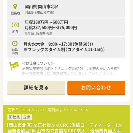
強み、キャリアプランに応じて、配置転換や職務分担を検討する
岡山県 岡山市北区
仕組みがあります。
岡山駅 (JR山陽本線)
勤務地
■階層別研修や選抜型研修を通じて、管理職としてのスキルも磨
くことができます。
年収380万円～600万円
月給237,500円～375,000円
【会社特徴】
給与
※年齢、経験を考慮
■創業約50年、診断用放射性医薬品分野の国内トップシェアを
誇る企業です。
月火水木金 9:00～17:30（休憩60分）
■研究開発から製造・販売までを一貫して行い、日本の核医学の
※フレックスタイム制（コアタイム11-15時）
勤務
発展を牽引しています。
時間
■社員の健康を重視する「健康経営優良法人」として認定されて
います。
＜お仕事について＞
治験実施施設(病院・クリニック等)に対し、実施のための各種折
衝や環境整備支援、事務業務などを担当していただきます。
代表的な業務は下記
・治験実施施設の医師への案件打診
詳細を見る
お問い合わせ
・契約書作成、締結
・CRCの勉強会や治験実施施設での説明会の調整
・安全性等を審議する専門委員会(IRB)への対応支援
・その他資料作成支援、必須文書作成～保管 等
更新日：
2026/07/23
薬剤師求人ID：
485554
＜企業について＞
正社員
企業
■全国で700名のCRCが在籍している治験業界最大手の東証プ
【岡山市北区】≪正社員≫≪CRC（治験コーディネーター）≫
ライム上場企業です。
経験者歓迎！岡山市内で貴重なCRC求人／治験業界最大手
■日本の治験業界をリードし業界トップクラスの治験支援実績