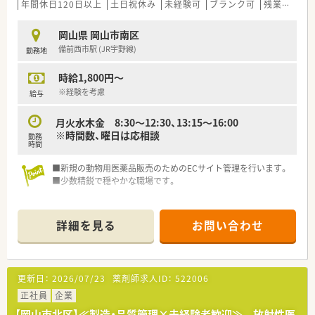
年間休日120日以上
土日祝休み
未経験可
ブランク可
残業なし(ほぼなし含む)
岡山県 岡山市南区
備前西市駅 (JR宇野線)
勤務地
時給1,800円～
※経験を考慮
給与
月火水木金 8:30～12:30、13:15～16:00
※時間数、曜日は応相談
勤務
時間
■新規の動物用医薬品販売のためのECサイト管理を行います。
■少数精鋭で穏やかな職場です。
詳細を見る
お問い合わせ
更新日：
2026/07/23
薬剤師求人ID：
522006
正社員
企業
【岡山市北区】≪製造・品質管理×未経験者歓迎≫ 放射性医