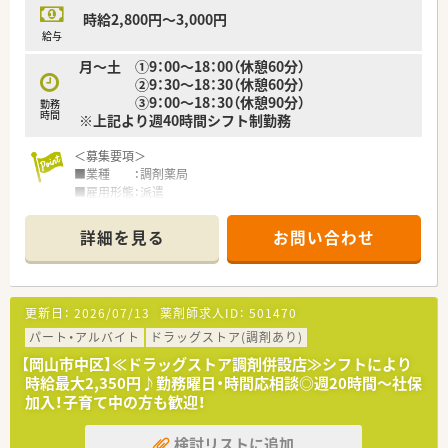
時給2,800円～3,000円
給与
月～土 ①9：00～18：00（休憩60分）
②9：30～18：30（休憩60分）
③9：00～18：30（休憩90分）
勤務
時間
※上記より週40時間シフト制勤務
＜募集要項＞
■業種 ：調剤薬局
■雇用形態：派遣
■業務内容：調剤、監査、服薬指導
■資格 ：薬剤師免許をお持ちの方（取得見込みの方を含む）
詳細を見る
お問い合わせ
■給与 ：
時給3,000円～3,200円
※ご経験・勤務シフトによる
■勤務時間：
更新日：
2026/07/13
薬剤師求人ID：
501470
月～土 ①9：00～18：00（休憩60分）
②9：30～18：30（休憩60分）
パート・アルバイト
ドラッグストア(調剤あり)
③9：00～18：30（休憩90分）
【岡山市中区】≪ドラッグストア調剤併設店≫シフトにより
※上記より週40時間シフト制勤務
時給最大2,350円♪勤務曜日・時間応相談◎週20時間～社保
■休日 ：
加入！子育て中の方も歓迎！
日祝＋シフトによる 有給休暇（取得条件有り）、夏季休暇（取得
条件有り）
検討リストに追加