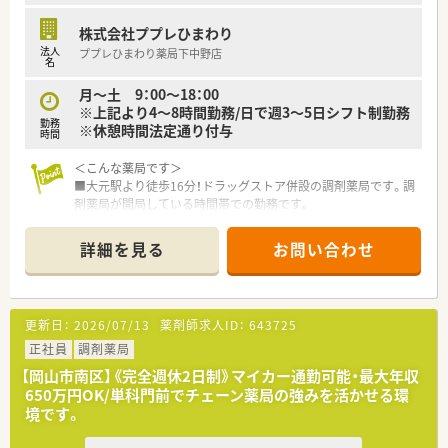
なります。
■「地域の健康増進に貢献する」をテーマとして運営を行ってお
株式会社ププレひまわり
ります。
法人
ププレひまわり薬局下中野店
そのため、街の身近な医療人を目指し、患者様に興味をもって
名
関われる薬剤師を求めております。
月～土 9：00～18：00
薬剤師一人一人が患者様に薬のご提案や服薬指導後のフォロ
※上記より4～8時間勤務/日で週3～5日シフト制勤務
ーを行うなど
勤務
※休憩時間法定通り付与
「専属薬剤師」としての取り組みを強化しております。
時間
■薬剤師は調剤併設店の対応がメインとなります。
そのため、勤務時間帯も調剤薬局の開局時間での勤務となりま
＜こんな薬局です＞
す。
■大元駅より徒歩16分！ドラッグストア併設の調剤薬局です。調
併設店でのご勤務の場合はOTCに関しても身近に学ぶ環境が
剤薬局が開局している時間帯での勤務です。
ございますので
■全店舗に電子薬歴と監査システム（オーディット）導入済みで
幅広い知識と経験を蓄積する事が可能となります。
す。
詳細を見る
お問い合わせ
■基本的には残業が発生しないようなシフト環境を整えており
■近隣には様々なお店がありお仕事帰りのお買い物にも便利な
ます。
立地です。
有給取得率も高く、自己啓発休暇も含め、年間120日以上の
■岡山市内に複数店舗展開されており応援体制も◎
休暇取得が可能な法人となります。
更新日：
2026/07/13
薬剤師求人ID：
643725
そのため、公私ともに充実してご勤務して頂く事が可能です。
＜業務内容＞
■内科, 耳鼻科, 循環器科の処方箋がメインの店舗です。広域か
正社員
調剤薬局
＜こんな方にもオススメ＞
らも応需しています。
【岡山市南区】《完全週休2日制》マイカー通勤可能・最大年収
■OTCも学べる環境で、マルチな薬剤師を目指したい方
■在宅にも注力していますので、在宅に関するスキルも身につき
650万円OK/単科門前でチェーン薬局の強みを活かせる環
■患者様から選ばれる薬剤師としてスキルアップしたい方
ます。
境です。
等々…
＜研修制度＞