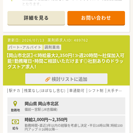
となります。
■岡山県内では数少ない多店舗展開の薬局です。エリア毎にフ
ォロー体制が整っており店舗間で助け合う土壌があるため、全店
詳細を見る
お問い合わせ
舗を通して様々なライフスタイルの方がご勤務されています。
子育て中の方も歓迎！
■隣接する病院より総合科目応需しています。OTCはもちろん
食料品など広く取り扱っている為来店される方も多く、買い物に
更新日：
2026/07/13
薬剤師求人ID：
489762
来られたお客様からのご相談を受ける機会もございます。
パート・アルバイト
調剤薬局
＜会社の特徴＞
【岡山市北区】≪時給最大2,350円！≫週20時間～社保加入可
■中四国に200店舗以上展開する大手ドラッグストアです。さら
能！勤務曜日・時間ご相談いただけます◎社割ありのドラッ
に増加中で成長性がある企業です。
グストア求人！
■近年、関西方面にも店舗展開をしています。
■ドラッグストア併設調剤薬局を40店舗以上展開。
検討リストに追加
■店舗拡大に伴いキャリアアップできるポジションが多数あり！
頑張り次第で高給与も可能！
■日用品から医薬品・化粧品まで、従業員割引制度など支出を減
駅チカ
残業なし(ほぼなし含む)
車通勤可
シフト制
大手チェーン以外
らせる嬉しいメリットもたくさんあります！
■「暮らしに役立つことなら何でも取り組もう」をモットーに、
岡山県 岡山市北区
認知症カフェなどの地域貢献活動を行っています。
備前一宮駅 (JR吉備線)
勤務地
■設備機器を全店舗統一しており、分包機・軟膏ねり機・PTP除包
機の他にバーコード照合監査システムを全店に導入していま
時給2,000円～2,350円
す。
勤務時間・直近3年以内の経験を考慮し決定 ・平日16時以降：時給100
■月3日まで希望休を出すことが出来るため、プライベートの予
給与
円アップ ※16時以降
…
定が立てやすい環境が整っています。