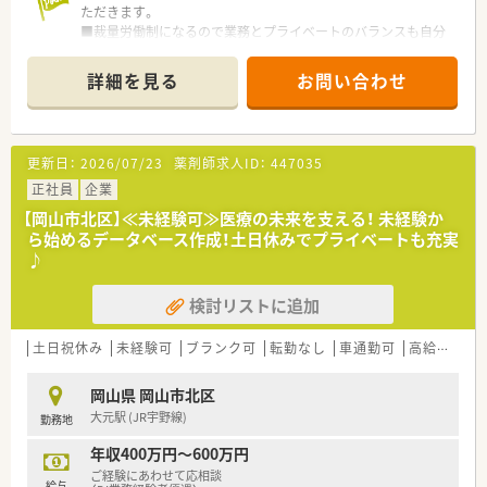
ただきます。
■裁量労働制になるので業務とプライベートのバランスも自分
次第で調整が出来ます。
詳細を見る
お問い合わせ
≪こんな会社です≫
■治験業界最大手の東証プライム上場企業です。
■医療イノベーションを志し、両社が取り組んできたヘルスケア
事業をより一層加速してまいります。
更新日：
2026/07/23
薬剤師求人ID：
447035
■これまで多くの治験に携わり、主に『お薬の一生』に貢献して
きました。
正社員
企業
■医療領域だけにとどまらず、健康、未病・予防、予後といった一
【岡山市北区】≪未経験可≫医療の未来を支える！ 未経験か
貫した生活スタイルから派生する各ステージにおいて、当社が培
ら始めるデータベース作成！土日休みでプライベートも充実
ってきた知識・ノウハウを活用し、生を受けたその人がその人ら
♪
しい一生を全うする一助となるよう、『ヒトの一生』への寄与を
目指します。
検討リストに追加
■長年高めてきた倫理観を礎に、時代のニーズに柔軟に対応する
姿勢と新たな価値を創造していくフロンティア精神を持つ集団
であり続けます。
土日祝休み
未経験可
ブランク可
転勤なし
車通勤可
高給与(600万円以上)
■ヘルスケア業界の心髄ともいえる『生と命の追求・研究』それ
が我々の使命です。当社の各事業部は、それぞれがLAB（研究室）
岡山県 岡山市北区
として、ヘルスケア分野を事業化研究の視点から追求し、生を受
大元駅 (JR宇野線)
勤務地
けたあらゆるライフスタイルの支援と維持に貢献してまいりま
す。
年収400万円～600万円
■家族の急な体調不良や突発休の場合にも周囲が代理対応をし
ご経験にあわせて応相談
てくれるような風土があり、チームワークの良さが強みです。
給与