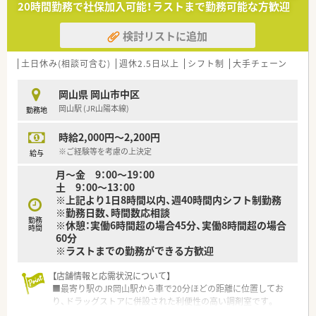
20時間勤務で社保加入可能！ラストまで勤務可能な方歓迎
＜研修制度＞
検討リストに追加
■接客・接遇、薬歴管理・作成、投薬・服薬指導、調剤業務、現行の
医療保険制度習得など、中途入社社員向けのさまざまな研修を行
っています。結婚、育児などでブランクがある方も安心して働く
土日休み(相談可含む)
週休2.5日以上
シフト制
大手チェーン
ことが可能です。
岡山県 岡山市中区
＜法人特徴＞
岡山駅 (JR山陽本線)
勤務地
■中四国を中心に150店舗以上展開する大手ドラッグストアで
す。
時給2,000円～2,200円
■近年調剤業務に注力されており、調剤のみの店舗も展開してい
ます。
※ご経験等を考慮の上決定
給与
■社割や社員持株制度など大手ならではの福利厚生も魅力。
月～金 9：00～19：00
■「暮らしに役立つことなら何でも取り組もう」をモットーに、
土 9：00～13：00
体験型イベントや健康相談会等さまざまな地域貢献活動を行っ
※上記より1日8時間以内、週40時間内シフト制勤務
ています。
※勤務日数、時間数応相談
■従業員の方にも生き生きと活動していただけるよう、福利厚
勤務
※休憩：実働6時間超の場合45分、実働8時間超の場合
生・休暇の充実や店舗を超えた交流会などプライベートも充実さ
時間
60分
せられる仕組みが整っています。
※ラストまでの勤務ができる方歓迎
■ご自身が希望されない限り基本的に商品の陳列やレジ打ち等
の業務を薬剤師が行うことはありません。お客様から薬剤師の
【店舗情報と応需状況について】
話が聞きたいとの依頼があった際は対応する場合があります。
■最寄り駅のJR岡山駅から車で20分ほどの距離に位置してお
■設備機器を全店舗統一しており、分包機・ねり機の他に画像識
り、ドラッグストアに併設された利便性の高い調剤室です。
別型監査システムを導入しています。
■主な応需科目は内科と小児科となっており、処方箋枚数は1日
■シフトは21日始まりの20日終わりをベースに月3日まで希望