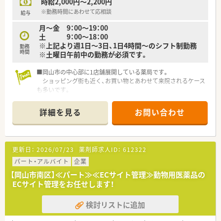
時給2,000円～2,200円
たくさんあります！
※勤務時間にあわせて応相談
給与
月～金 9：00～19：00
土 9：00～18：00
※上記より週1日～3日、1日4時間～のシフト制勤務
勤務
時間
※土曜日午前中の勤務が必須です。
■岡山市の中心部に1店舗展開している薬局です。
ショッピング街も近く、お買い物とあわせて来院されるケース
も多いです。
■地域貢献をしたいとのことから、実務指導薬剤師1名も在籍さ
れています。
詳細を見る
お問い合わせ
■ＯＴＣ薬・オーガニック製品なども多数取り扱いされていま
す。
■店舗は木目調で【ひなた薬局】の屋号らしく、明るい雰囲気の薬
局様となっています。
更新日：
2026/07/23
薬剤師求人ID：
612322
■患者様との時間を増やしたとのことで、ＬＩＮＥでの処方箋受
付なども開始されています。
パート・アルバイト
企業
■投薬口には痛み・疲れ・ストレス等の未病等の相談ができるよ
【岡山市南区】≪パート≫≪ECサイト管理≫動物用医薬品の
うに患者様用の椅子も置かれています。
ECサイト管理をお任せします！
検討リストに追加