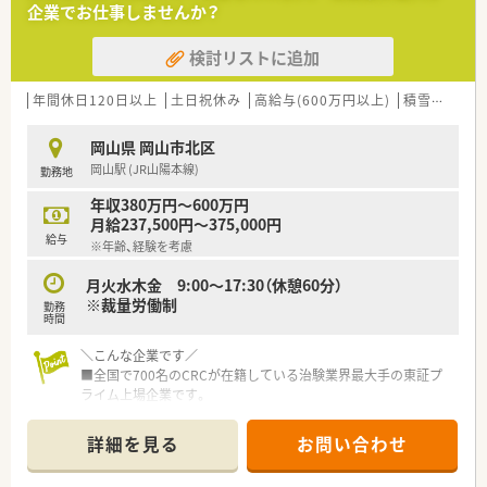
企業でお仕事しませんか？
とノウハウを誇っています。
■日本に新薬開発の約80%に関わり、医薬品の非臨床研究から
検討リストに追加
製造・販売まで一気通貫の事業展開をしている企業です。
■人材育成にも力を入れており、様々な研修制度を整えており業
界内でも随一です。
年間休日120日以上
土日祝休み
高給与(600万円以上)
積雪なし
大
<福利厚生面について>
岡山県 岡山市北区
■【標準的な就業時間】09：00～17：30の中に【コアタイム】11:00
岡山駅 (JR山陽本線)
勤務地
～15:00を設けており、様々なライフイベントがある方も働きや
すいです。
年収380万円～600万円
■残業時間は2021年平均で月当たり19.5時間、1日1時間程度で
月給237,500円～375,000円
す。
給与
※年齢、経験を考慮
■産休育休の取得率も男性30％、女性98％と高い水準で取得で
きております。
月火水木金 9:00～17:30（休憩60分）
■年間の有給取得率も73.4％と高く、心身ともに健康な状態で勤
※裁量労働制
勤務
務できる環境です。※日本の平均有給取得率：56.6％
時間
■担当マネージャーが各メンバーの割り当て数やコンディショ
ンを可視化しており、偏りがないようにバランスを取っておりま
＼こんな企業です／
す。
■全国で700名のCRCが在籍している治験業界最大手の東証プ
■在宅勤務制度も推進しています。リモートで可能な業務は自
ライム上場企業です。
宅やサテライトオフィス等で行っていただいております。
■日本の治験業界をリードし業界トップクラスの治験支援実績
■時短勤務制度や、小学校就学中まで子供の病気療養・学校行事
とノウハウを誇っています。
詳細を見る
お問い合わせ
参加のために1時間単位で有給取得が出来るケアリーブ制度など
■日本に新薬開発の約80%に関わり、医薬品の非臨床研究から
制度も充実しています。
製造・販売まで一気通貫の事業展開をしている企業です。