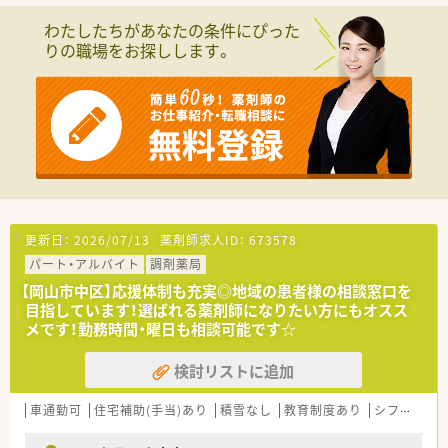
■広域の処方箋を応需しています。
わたしたちがあなたの条件にぴった
■処方箋枚数は300枚/月程度です。
りの職場をお探しします。
＜法人特徴＞
■地域に根差したドラッグストア・調剤薬局・
ドラッグストア併設型調剤薬局を展開している法人です。
ドラッグストアは現在130店舗展開しておりますが、
調剤薬局（併設店）は新店予定も含めて15店舗となります。
今後広島県を中心に調剤併設店を増やしていく方針の法人と
なります。
■「地域の健康増進に貢献する」をテーマとして運営を行ってお
ります。
そのため、街の身近な医療人を目指し、患者様に興味をもって
更新日：
2026/07/13
薬剤師求人ID：
673578
関われる薬剤師を求めております。
パート・アルバイト
調剤薬局
薬剤師一人一人が患者様に薬のご提案や服薬指導後のフォロ
ーを行うなど
【岡山市中区】応援体制も充実◎地域の患者様の相談窓口を
「専属薬剤師」としての取り組みを強化しております。
目指しています！選ばれる薬剤師になりたい方にもオスス
■薬剤師は調剤併設店の対応がメインとなります。
メです！勤務時間・曜日も相談可能です☆
そのため、勤務時間帯も調剤薬局の開局時間での勤務となりま
す。
検討リストに追加
併設店でのご勤務の場合はOTCに関しても身近に学ぶ環境が
ございますので
車通勤可
住宅補助(手当)あり
積雪なし
教育制度あり
シフト制
幅広い知識と経験を蓄積する事が可能となります。
■基本的には残業が発生しないようなシフト環境を整えており