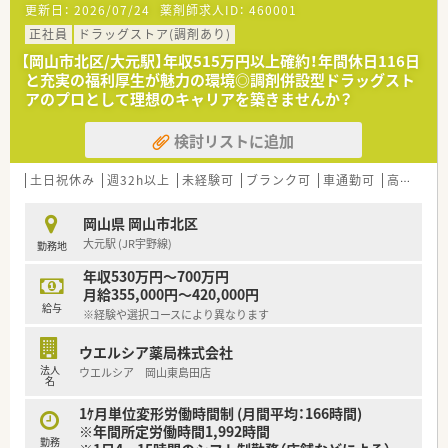
更新日：
2026/07/24
薬剤師求人ID：
460001
■薬剤師が中心の会社だからこそ活躍できるキャリアパスが多
種多様に用意されています。
正社員
ドラッグストア(調剤あり)
■店舗拡大に伴い、エリアマネジャーや営業部長等のマネジメン
【岡山市北区/大元駅】年収515万円以上確約！年間休日116日
トのポジションも増えます。
と充実の福利厚生が魅力の環境◎調剤併設型ドラッグスト
■在宅や教育等の専門性を活かせるスペシャリストを目指すこ
アのプロとして理想のキャリアを築きませんか？
とも可能です。
■その他にも、管理部門や商品部門等の本社スタッフなど活動領
検討リストに追加
域は多種多様です。
■在宅実施店舗は年々増加しており、在宅医療へもしっかりと関
わる事ができます。
土日祝休み
週32h以上
未経験可
ブランク可
車通勤可
高給与(600万円以上)
■育児休暇は3歳まで取得が可能で、時短制度は小学5年生まで
時短勤務ができるよう変更予定です。
岡山県 岡山市北区
■年間休日が120日とワークライフバランスが整っています
大元駅 (JR宇野線)
勤務地
■日用品から常備薬まで、従業員割引制度など嬉しいメリットも
たくさんあります！
年収530万円～700万円
月給355,000円～420,000円
給与
※経験や選択コースにより異なります
ウエルシア薬局株式会社
法人
ウエルシア 岡山東島田店
名
1ｹ月単位変形労働時間制 (月間平均：166時間)
※年間所定労働時間1,992時間
勤務