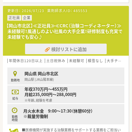
■ホワイト500・えるぼし最高評価など、外部機関からの評価も
■人材育成にも力を入れており、様々な研修制度を整えており業
高く、従業員の能力が発揮できる環境を整えています。
界内でも随一です。
更新日：
2026/07/23
薬剤師求人ID：
485553
■裁量労働制になるので業務とプライベートのバランスも自分
次第で調整が出来ます。
正社員
企業
【岡山市北区】≪正社員≫≪CRC（治験コーディネーター）≫
＼こんな方におすすめ／
未経験可！風通しのよい社風の大手企業！研修制度も充実で
■治験業界にご興味がある方
未経験でも安心♪
■CRC（治験コーディネーター）ご経験のある方
■コミュニケーションが得意な方
検討リストに追加
■まわりから「気が利く」「気配り上手だ」とよく言われる方
年間休日120日以上
土日祝休み
未経験可
積雪なし
大手チェーン以外
岡山県 岡山市北区
岡山駅 (JR山陽本線)
勤務地
年収370万円～455万円
月給235,000円～288,000円
給与
※年齢、経験を考慮
月火水木金 9:00～17:30（休憩60分）
※裁量労働制
勤務
時間
■医療機関が実施する治験業務をサポートする業務をご担当い