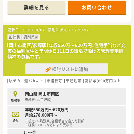
あたり約40枚を、薬剤師2～3名体制で丁寧に対応します。
休を出すことが出来るため、プライベートの予定が立てやすい環
詳細を見る
お問い合わせ
■事務員も常時1～2名体制で勤務しているため、薬剤師は調剤
境が整っています。
や服薬指導などの専門業務に専念できる環境です。
■プロジェクトチームが複数あり、新人研修や在宅の推進など興
味のあるチームがあればどなたでも参加することが出来ます。
【募集背景と求める人物像について】
新しく取り組みたいことがあればプロジェクトチームを自分で
更新日：
2026/08/07
薬剤師求人ID：
726497
■調剤部門の体制強化とさらなるサービス向上のための増員募
発足することが出来るため、自身の考えを発信する環境が整って
集であり、現場の意見を尊重してくれる意欲的な方を求めます。
正社員
調剤薬局
います。
■業界最大手グループの一員として、患者様やお客様の健康と美
■新卒から2年目への昇給タイミングで基本給月1万円アップの
【岡山市南区/彦崎駅】年収550万〜620万円！住宅手当など充
容を支えるコンサルタントを目指したい方を歓迎します。
昇給実績があります。
実の福利厚生と年間休日111日の環境で働ける管理薬剤師
■調剤未経験の方でも、大手ならではの充実した研修制度を活用
■薬剤師の人員配置については、基本1人当たりの処方箋枚数が
候補の募集です。
して成長したいという前向きな姿勢がある方を募ります。
20枚～25枚になるように配置されているため、余裕をもった働
きが出来る環境です。
検討リストに追加
【法人特徴について】
■中四国エリアを中心に多数店舗を展開し、地域の方々の美容と
＜こんな方にもオススメ＞
健康を支えています。
駅チカ
■午後からの勤務がご希望の方
週32h以上
未経験可
車通勤可
高給与(600万円以上)
認定
■経営統合により売上高1兆円規模、3000店舗を超える業界最大
■ラストまで勤務でしっかりと収入を得たい方
手のホールディングスに属する安定した法人です。
■様々な店舗で経験を積んでみたい方
岡山県 岡山市南区
■「あなたにとってのいちばんへ」を理念に掲げ、最新の調剤過
彦崎駅 (JR宇野線)
勤務地
誤防止システムを積極的に導入し安全性を追求しています。
年収550万円～620万円
【求人情報について】
月給278,000円～
■パートとして時給2,200円までの提示が可能であり、ご経験や
給与
※想定・平均残業、各種手当を含んだ総額
面接での評価を反映して決定されます。
※経験・スキルなどにより異なる
■福利厚生として、従業員割引制度や会員制リゾートホテルの利
月～金
用、各種保険完備など大手チェーンならではの待遇です。