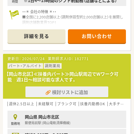
※1日4～15時間のシフト制勤務（店舗などによる）
時間
・・＊ 会社の特徴 ＊・・
■全国に2,200店舗以上（調剤併設型約2,000店舗以上）を展開し
調剤店舗数業界TOP！
■店舗拡大に伴いキャリアアップできるポジションが多数あり！
頑張り次第で高給与も可能！
詳細を見る
お問い合わせ
■経験や勤務コースによりますが、経験の少ない方でも500万前
半スタートと業界TOP水準！
■職種や職域に合わせ、豊富な社内研修や外部組織と連携した研
修を用意されています
更新日：
2026/07/24
薬剤師求人ID：
182771
■薬剤師が中心の会社だからこそ活躍できるキャリアパスが多
種多様に用意されています。
パート・アルバイト
調剤薬局
■店舗拡大に伴い、エリアマネジャーや営業部長等のマネジメン
【岡山市北区】≪扶養内パート≫岡山駅周辺でWワーク可
トのポジションも増えます。
能 週1日～相談可能な求人です。
■在宅や教育等の専門性を活かせるスペシャリストを目指すこ
とも可能です。
検討リストに追加
■その他にも、管理部門や商品部門等の本社スタッフなど活動領
域は多種多様です。
■在宅実施店舗は年々増加しており、在宅医療へもしっかりと関
週休2.5日以上
未経験可
ブランク可
扶養内勤務OK
大手チェーン以外
わる事ができます。
■育児休暇は3歳まで取得が可能で、時短制度は小学5年生まで
岡山県 岡山市北区
時短勤務ができるよう変更予定です。
郵便局前駅 (岡山電軌清輝橋線)
勤務地
■年間休日が120日とワークライフバランスが整っています
■日用品から常備薬まで、従業員割引制度など嬉しいメリットも