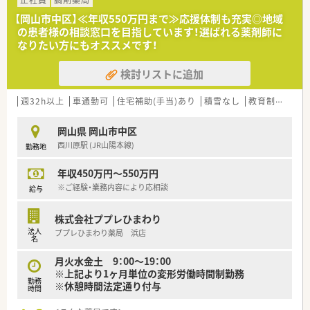
【岡山市中区】≪年収550万円まで≫応援体制も充実◎地域
＜研修制度＞
の患者様の相談窓口を目指しています！選ばれる薬剤師に
■社内外でさまざまな研修をしており、スキルアップできる環境
なりたい方にもオススメです！
を整えています。
（例：侵入社員研修・OJT・医薬品研修・薬剤師ベーシック研修・
検討リストに追加
マネジメント研修・セミナー講師を招いての研修・学会発表
等…）
週32h以上
車通勤可
住宅補助(手当)あり
積雪なし
教育制度あり
＜法人特徴＞
■地域に根差したドラッグストア・調剤薬局・
岡山県 岡山市中区
ドラッグストア併設型調剤薬局を展開している法人です。
西川原駅 (JR山陽本線)
勤務地
ドラッグストアは現在130店舗展開しておりますが、
調剤薬局（併設店）は新店予定も含めて15店舗となります。
年収450万円～550万円
今後広島県を中心に調剤併設店を増やしていく方針の法人と
なります。
※ご経験・業務内容により応相談
給与
■「地域の健康増進に貢献する」をテーマとして運営を行ってお
ります。
株式会社ププレひまわり
そのため、街の身近な医療人を目指し、患者様に興味をもって
法人
ププレひまわり薬局 浜店
関われる薬剤師を求めております。
名
薬剤師一人一人が患者様に薬のご提案や服薬指導後のフォロ
月火水金土 9：00～19：00
ーを行うなど
※上記より1ヶ月単位の変形労働時間制勤務
「専属薬剤師」としての取り組みを強化しております。
勤務
※休憩時間法定通り付与
■薬剤師は調剤併設店の対応がメインとなります。
時間
そのため、勤務時間帯も調剤薬局の開局時間での勤務となりま