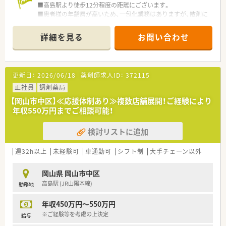
■高島駅より徒歩12分程度の距離にございます。
■勤務時間は月曜日から金曜日の9時から17時までとなってお
■患者様の年齢層が高いため、一包化業務はありますが、散剤に
り、休憩時間も1.5時間と長めに設定されているため無理なく働
ついては分包された薬を購入されており一包化業務はありませ
けます。
ん。
■残業はほとんど発生しない環境であるため、終業後の時間を有
詳細を見る
お問い合わせ
■1種１剤の意向で薬の品目が少ないこと・ジェネリックの使用
効に活用することができ、ワークライフバランスを重視したい方
率が90％と高いのも特徴です。
に最適です。
■入院患者様の定期処方が毎週火曜日にあり、翌週の月曜までに
＜業務内容＞
調剤を完了させることが、主な業務です。
更新日：
2026/06/18
薬剤師求人ID：
372115
■調剤、監査、服薬指導、医薬品管理など
現在は院内調剤業務が中心のため、今後人員増加とともに病棟
正社員
調剤薬局
業務等もやっていきたい意向がございます。
【岡山市中区】≪応援体制あり≫複数店舗展開！ご経験により
年収550万円までご相談可能！
＜研修制度＞
■現場の先輩薬剤師より指導を受けて頂きます。
検討リストに追加
＜法人特徴＞
■創設以来『患者さんの幸せの実現』を使命として40年以上運営
週32h以上
未経験可
車通勤可
シフト制
大手チェーン以外
している病院です。
■脊椎や関節などの運動器疾患の治療を担う病院であり、急性期
岡山県 岡山市中区
病棟、地域包括ケア病棟、回復期リハビリテーション病棟を備え
高島駅 (JR山陽本線)
勤務地
ています。
■医療の知識・技術などの向上はもちろんのこと、接遇・マナーな
年収450万円～550万円
どの面まで日々研鑽し、魅力ある病院づくりを目指されていま
す。
※ご経験等を考慮の上決定
給与
■整形単科だからこそ幅広くジェネラリストとしての知識を活