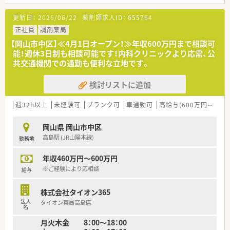
■広域科目を扱うほか、店内にはOTC分も豊富に取り揃えてお
り、薬剤師としてマルチなスキルを身に付けることができます。
更新日：
2026/06/22
薬剤師求人ID：
655764
【法人特徴について】
正社員
調剤薬局
■全国に展開する大手ドラッグストアグループの一員として、お
【岡山市中区】≪4月1日オープン！≫年収600万円まで相談可
客様の健康と美容を支えるかかりつけ薬局を目指しています。
能！週休3日制も相談可能です！内科クリニックより応需、公
■2021年の経営統合を経て業界最大級の規模を誇り、安定した
共交通機関での通勤も便利な立地です。
経営基盤と将来性に優れた成長を続けている大手企業です。
■あなたにとってのいちばんへという理念を掲げ、お客様だけで
検討リストに追加
なく従業員にとっても働きがいのある職場環境を追求していま
す。
週32h以上
未経験可
ブランク可
車通勤可
高給与(600万円以上)
【想定される業務内容】
■近隣のクリニックから応需する処方箋に基づく調剤業務や、患
岡山県 岡山市中区
者様へのきめ細やかな服薬指導、薬歴管理を担当いただきます。
高島駅 (JR山陽本線)
勤務地
■OTC医薬品の販売や健康相談にも携わり、地域住民のセルフメ
ディケーションをサポートする役割も担っていただきます。
年収460万円～600万円
■在庫管理システムや監査システムなどの最新設備を活用し、調
剤過誤を防止しながら安全で正確な業務遂行を目指していま
※ご経験により応相談
給与
す。
株式会社タイオン365
法人
タイオン薬局高島店
名
月火木金 8：00～18：00