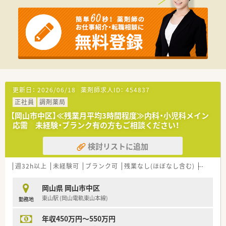
【募集背景と求める人物像について】
■在宅医療の件数を今後さらに増やしていく方針に伴い、組織体
制を強化するための複数名にわたる増員募集です。
■周囲のスタッフと円滑に連携を図り、社内の和やかな雰囲気を
大切にしながら前向きに就業いただける方を求めています。
■かかりつけ薬剤師の取得や認定資格の取得に意欲的で、地域の
皆様の健康に深く関わりたいという情熱のある方を募ります。
【法人特徴について】
更新日：
2026/06/18
薬剤師求人ID：
454837
■岡山市東区に特化して5店舗を展開しており、介護事業や訪問
正社員
調剤薬局
看護事業との連携により地域包括ケアを実践しています。
■SDGsの精神を企業活動に取り入れ、社会課題の解決と豊かな
【岡山市中区】≪残業月平均3時間程度≫内科・小児科メイン
未来の実現を目指している、地域からの信頼も厚い法人です。
応需 未経験・ブランク有の方もご相談ください！
■社長をはじめ経営陣が非常に爽やかで、他法人とも積極的に情
報交換を行うなど、常に新しい知見を取り入れています。
検討リストに追加
【想定される業務内容】
週32h以上
未経験可
ブランク可
残業なし(ほぼなし含む)
転勤な
■処方箋に基づく外来調剤や監査、服薬指導に加え、居宅や施設
への在宅訪問薬剤管理指導を幅広く担当いただきます。
■社内のケアマネジャーや看護師と密な情報共有を行い、チーム
岡山県 岡山市中区
医療の一員として患者様の在宅生活をトータルで支えます。
東山駅 (岡山電軌東山本線)
勤務地
■「かかりつけ薬剤師」として患者様一人ひとりと向き合い、残
薬調整や健康相談などの対人業務に注力していただきます。
年収450万円～550万円