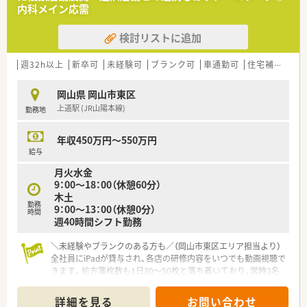
内科メイン応需
【募集背景と求める人物像について】
■更なるサービス向上と地域貢献を強化するための増員募集で
検討リストに追加
あり、将来の店舗責任者候補を募集しています。
■クレドにある「主体的に動く」「感謝を伝える」といった姿勢に
共感し、自発的に行動できる方を求めます。
週32h以上
新卒可
未経験可
ブランク可
車通勤可
住宅補助(手当)あり
■周囲のスタッフと円滑なコミュニケーションを図り、活気ある
職場づくりに前向きに取り組める方を募ります。
岡山県 岡山市東区
上道駅 (JR山陽本線)
勤務地
【想定される業務内容】
■内科・循環器科を中心とした調剤や服薬指導に加え、居宅や施
設への在宅業務に積極的に携わっていただきます。
年収450万円～550万円
■最新の電子薬歴「ムスビ」を活用し、SOAP形式での正確な記録
給与
管理と効率的な在庫管理を行っていただきます。
月火水金
■将来的には管理者として、地域支援体制加算の算定管理やかか
9：00～18：00（休憩60分）
りつけ件数の推進など店舗マネジメントも担います。
木土
勤務
9：00～13：00（休憩0分）
【職場環境と雰囲気】
時間
週40時間シフト勤務
■平成30年オープンのナチュラルモダンな外観が特徴の店舗
で、明るく清潔感あふれる空間で就業いただけます。
＼未経験やブランクのある方も／（岡山市東区エリア担当より）
■代表との距離が近く、現場の改善案や「新しいことに挑戦した
全社員にiPadが貸与され、各店の研修内容をいつでも動画視聴で
い」という意見が迅速に採用される風通しの良さ。
きます。処方箋枚数も1日30〜50枚と落ち着いており、常時2名
■20代から50代まで幅広い世代の薬剤師が協力し合っており、
体制で一から丁寧に指導いたします。
互いの理解を深めながら切磋琢磨する活気があります。
＊------------------------------------------＊
詳細を見る
お問い合わせ