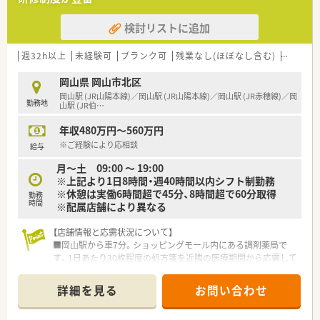
ため、着実にスキルを身につけて成長できる環境が非常に魅力で
す。
検討リストに追加
■若年層を中心に活躍しており、周囲のスタッフと協力しながら
明るく前向きに業務に取り組める方を募集しています。
週32h以上
未経験可
ブランク可
残業なし(ほぼなし含む)
車通勤
【法人特徴について】
■業界最大手のドラッグストアグループとして安定した基盤を
岡山県 岡山市北区
持ち、全国に3000店舗を超える圧倒的な規模を誇る優良企業で
岡山駅 (JR山陽本線)／岡山駅 (JR山陽本線)／岡山駅 (JR赤穂線)／岡
勤務地
す。
山駅 (JR伯
…
■「あなたにとってのいちばんへ」という理念のもと、お客様だ
年収480万円～560万円
けでなく従業員の働きがいも非常に重視されている法人様で
す。
※ご経験により応相談
給与
■経営統合を経てさらなる成長を続けており、中四国エリアにお
月～土 09:00 ～ 19:00
いても着実に店舗数を拡大させている将来性豊かな企業と言え
※上記より1日8時間・週40時間以内シフト制勤務
ます。
※休憩は実働6時間超で45分、8時間超で60分取得
勤務
時間
※配属店舗により異なる
【求人情報について】
■年収はご経験に応じて480万円から560万円の提示が可能で、
【店舗情報と応需状況について】
ご自身のこれまでのキャリアを正当に評価してくださいます。
■岡山駅から車7分。ショッピングモール内にある調剤薬局で
■住宅手当や買い物割引制度といった大手ならではの福利厚生
す。1日あたり30枚程度の処方箋を近隣の医療期間から応需して
が非常に充実しており、生活面でのサポート体制も万全な求人で
います。
す。
■薬剤師は3名、登録販売者も在籍しています。落ち着いた処方
■昇給は年1回あり賞与も年2回支給されるなど、安定した雇用
詳細を見る
お問い合わせ
箋枚数で、一人ひとりの患者様に対してゆとりを持って丁寧な服
条件を望まれる薬剤師の方にとって非常に魅力的な内容となり
薬指導を行える環境です。
ます。