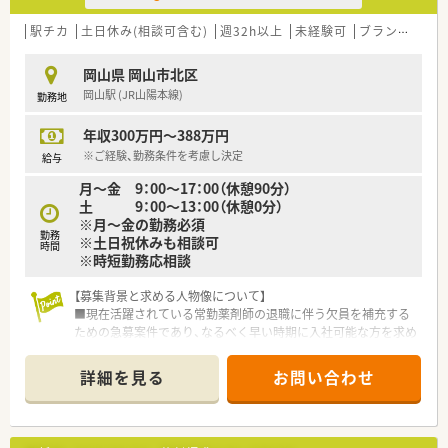
【想定される業務内容】
駅チカ
土日休み(相談可含む)
週32h以上
未経験可
ブランク可
残
■近隣のクリニックから応需する処方箋に基づく調剤業務や、患
者様へのきめ細やかな服薬指導、薬歴管理を担当いただきます。
岡山県 岡山市北区
■OTC医薬品の販売や健康相談にも携わり、地域住民のセルフメ
岡山駅 (JR山陽本線)
勤務地
ディケーションをサポートする役割も担っていただきます。
■在庫管理システムや監査システムなどの最新設備を活用し、調
年収300万円～388万円
剤過誤を防止しながら安全で正確な業務遂行を目指していま
す。
※ご経験、勤務条件を考慮し決定
給与
月～金 9：00～17：00（休憩90分）
土 9：00～13：00（休憩0分）
※月～金の勤務必須
勤務
※土日祝休みも相談可
時間
※時短勤務応相談
【募集背景と求める人物像について】
■現在活躍されている常勤薬剤師の退職に伴う欠員を補充する
ための急募案件であり、なるべく早い時期に入社可能な方を求め
ています。
■調剤薬局での経験のみをお持ちの方も歓迎しており、病院実務
詳細を見る
お問い合わせ
が未経験であっても新しい業務に意欲的に取り組める方を募っ
ています。
■療養型20床の病院であるため、病棟業務に対しても抵抗感を
持たず、患者様に寄り添った丁寧な対応ができる方を理想として