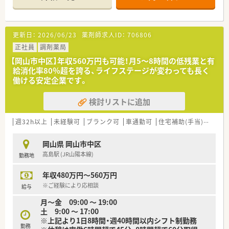
【店舗情報と応需状況について】
■上道駅より車で6分ほどの場所に位置しており、駐車場も完備
しているためマイカー通勤が非常に便利な環境です。
■門前の大上クリニックより内科の処方箋をメインに受けてお
更新日：
2026/06/23
薬剤師求人ID：
706806
り、1日の枚数は30枚から50枚ほどを予定しています。
■2022年1月にオープンした比較的新しい店舗であり、綺麗で清
正社員
調剤薬局
潔感あふれる空間の中で気持ちよく業務に励めます。
【岡山市中区】年収560万円も可能！月5〜8時間の低残業と有
給消化率80％超を誇る、ライフステージが変わっても長く
【募集背景と求める人物像について】
働ける安定企業です。
■業務拡大に伴う調剤体制のさらなる強化と、将来を担う次世代
メンバーを育成するための定期採用による募集です。
検討リストに追加
■車の運転が必須となるため、普通自動車免許をお持ちで、在宅
業務や配達にも意欲的に取り組める方を求めています。
■患者様一人ひとりに対して親身な対応ができ、周囲のスタッフ
週32h以上
未経験可
ブランク可
車通勤可
住宅補助(手当)あり
と円休なく協調性を持って行動できる方を募ります。
岡山県 岡山市中区
【法人特徴について】
高島駅 (JR山陽本線)
勤務地
■岡山市内を中心に直営7店舗、グループを含め複数店舗を運営
している地域密着型の安定した薬局チェーンです。
年収480万円～560万円
■調剤事業だけでなく、不動産事業や高齢者施設への入居者紹介
サービスなど多角的なビジネス展開が強みです。
※ご経験により応相談
給与
■看護師や管理栄養士などの多職種が多数活躍しており、薬局の
月～金 09:00 ～ 19:00
枠を超えた包括的な地域医療に貢献している企業です。
土 9:00 ～ 17:00
※上記より1日8時間・週40時間以内シフト制勤務
【想定される業務内容】
勤務