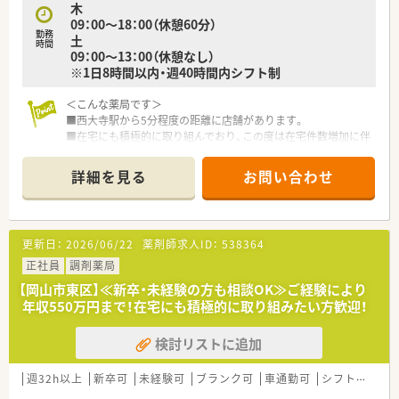
木
【こんな方が活躍中】
09：00～18：00（休憩60分）
■地域の患者様とのコミュニケーションを大切にし、かかりつけ
勤務
土
薬剤師として親身に寄り添うスタッフが活躍しています。
時間
09：00～13：00（休憩なし）
■社内ルールである「さん付け」を遵守し、職種や年齢の垣根を
※1日8時間以内・週40時間内シフト制
越えて円滑なチームワークを築ける方がやりがいを感じていま
す。
＜こんな薬局です＞
■ドミナント展開の強みを活かし、近隣店舗のスタッフと協力し
■西大寺駅から5分程度の距離に店舗があります。
ながら柔軟に業務へ対応できる方が重宝されています。
■在宅にも積極的に取り組んでおり、この度は在宅件数増加に伴
う増員募集です。
■かかりつけなど対人業務に重きを置いた運営方針です。
詳細を見る
お問い合わせ
■薬剤師2名、事務1名在籍しています。
＜業務内容＞
■処方箋による調剤業務、服薬指導、薬剤情報の提供など
更新日：
2026/06/22
薬剤師求人ID：
538364
■近隣の医院より内科や小児科、耳鼻科をメインに処方応需して
います。
正社員
調剤薬局
■処方箋枚数は約1200枚/月です。
【岡山市東区】≪新卒・未経験の方も相談OK≫ご経験により
年収550万円まで！在宅にも積極的に取り組みたい方歓迎！
＜研修制度＞
■現場の先輩薬剤師より指導を受けて頂きます。
検討リストに追加
＜法人特徴＞
■岡山県東区に5店舗調剤薬局を展開している地元密着型の調剤
週32h以上
新卒可
未経験可
ブランク可
車通勤可
シフト制
大
薬局チェーンです。