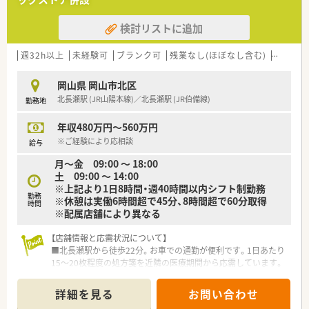
■未経験やブランクのある方も歓迎しており、丁寧な指導のもと
安心して再スタートを切りたい方におすすめです。
検討リストに追加
■落ち着いた雰囲気の職場で、自分のペースでじっくりと業務に
取り組みたい方にぴったりです。
週32h以上
未経験可
ブランク可
残業なし(ほぼなし含む)
車通勤
岡山県 岡山市北区
北長瀬駅 (JR山陽本線)／北長瀬駅 (JR伯備線)
勤務地
年収480万円～560万円
※ご経験により応相談
給与
月～金 09:00 ～ 18:00
土 09:00 ～ 14:00
※上記より1日8時間・週40時間以内シフト制勤務
勤務
※休憩は実働6時間超で45分、8時間超で60分取得
時間
※配属店舗により異なる
【店舗情報と応需状況について】
■北長瀬駅から徒歩22分。お車での通勤が便利です。1日あたり
15～20枚程度の処方箋を近隣の医療期間から応需しています。
■薬剤師は常勤1～2名体制で運営されており、一人ひとりの患
者様に対してゆとりを持って丁寧な服薬指導を行える環境で
詳細を見る
お問い合わせ
す。