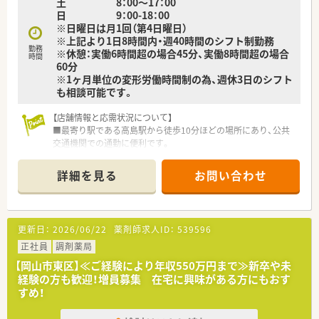
土 8：00～17：00
日 9：00-18：00
※日曜日は月1回（第4日曜日）
※上記より1日8時間内・週40時間のシフト制勤務
勤務
※休憩：実働6時間超の場合45分、実働8時間超の場合
時間
60分
※1ヶ月単位の変形労働時間制の為、週休3日のシフト
も相談可能です。
【店舗情報と応需状況について】
■最寄り駅である高島駅から徒歩10分ほどの場所にあり、公共
交通機関での通勤に便利です。
■主に内科・消化器内科の処方箋を応需しており、1日の枚数は
50枚から60枚程度です。
詳細を見る
お問い合わせ
■薬剤師は複数名体制で、事務スタッフも充実しているため、協
力して業務を進める環境です。
【求人情報について】
更新日：
2026/06/22
薬剤師求人ID：
539596
■ご経験や能力に応じて、年収460万円から600万円の範囲で給
与が決定されます。
正社員
調剤薬局
■年間休日は114日となっており、日曜と他1日の完全週休2日制
【岡山市東区】≪ご経験により年収550万円まで≫新卒や未
でしっかり休めます。
経験の方も歓迎！増員募集 在宅に興味がある方にもおす
■この店舗では週休3日制のシフトも相談可能となっており、柔
すめ！
軟な働き方を選択できます。