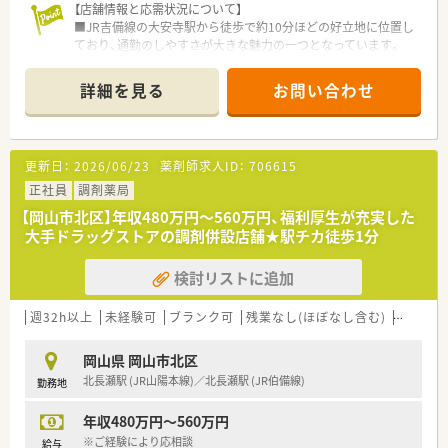
【店舗情報と応需状況について】
■JR吉備線の大安寺駅から徒歩で約10分ほどの好立地に位置し
ており、通勤のしやすさが大きな魅力の一つとなっています。
■調剤部門は開局前のため、開局後の具体的な枚数については、
面接時に個別の状況に合わせて詳しく説明を受けることが可能
詳細を見る
お問い合わせ
でございます。
■勤務する薬剤師の人数や詳細な構成については、店舗の運営状
況により変動するため直接お問い合わせいただくのが確実で
す。
更新日：
2026/06/23
薬剤師求人ID：
706615
【募集背景と求める人物像について】
正社員
調剤薬局
■中四国エリアでの店舗拡大に伴い、組織のさらなる強化を目指
【岡山市北区】年収480万円～560万円、福利厚生が充実した
して新しい風を吹き込んでくれる薬剤師を募集しています。
大手ドラッグストアの調剤併設店舗★駅チカ徒歩1分
■明るく活気のある職場で、患者様やお客様の立場に立った親身
な対応ができる、前向きな姿勢の方を求めていらっしゃいます。
検討リストに追加
■20代から40代までの幅広い層が活躍しており、経験を活かし
ながら周囲と協力して業務に取り組める方を歓迎します。
週32h以上
未経験可
ブランク可
残業なし(ほぼなし含む)
車通勤
【法人特徴について】
■業界最大手のグループの一員として、全国に3000店舗を超え
岡山県 岡山市北区
るネットワークを持ち安定した経営基盤を誇っております。
北長瀬駅 (JR山陽本線)／北長瀬駅 (JR伯備線)
勤務地
■お客様にとってのいちばんを目指すという経営理念のもと、健
康と美容のコンサルティングに力を注いでいる企業です。
年収480万円～560万円
■調剤過誤防止システムの導入など、従業員が安全かつ効率的に
業務を遂行できるような設備投資を積極的に行っています。
※ご経験により応相談
給与