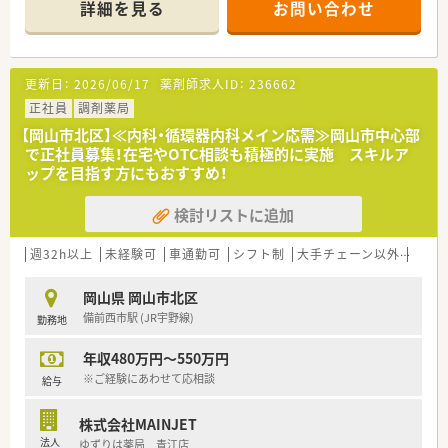
詳細を見る
お問い合わせ
を診療しており、外来処方箋は院内にて全て対応している状況で
す。
■薬剤師は現在12名が在籍しており全員が女性の職場ですが、
電子カルテや自動分包機などの設備導入により効率化を図って
更新日：
2026/06/17
薬剤師求人ID：
236662
います。
正社員
調剤薬局
【募集背景と求める人物像について】
【岡山市北区】≪内科・循環器内科メイン応需≫岡山市中心部
■欠員が2名発生したことに伴い新しい仲間を急募しており、病
で正社員募集！在宅やOTC相談も積極的に実施 スキルア
院未経験の方や新卒の方でも意欲があれば積極的に採用を行っ
ップを目指す方にもおすすめ！
ています。
■患者様に対して真摯に向き合える方はもちろん、チーム医療を
検討リストに追加
実践するために周囲のスタッフと円滑な協力ができる方を求め
ています。
■60代まで幅広い年齢層の採用を検討していますので、これま
週32h以上
未経験可
車通勤可
シフト制
大手チェーン以外
在宅
での経験を地域医療に活かしたいというベテランの方も大歓迎
です。
岡山県 岡山市北区
備前西市駅 (JR宇野線)
勤務地
【法人特徴について】
■腎疾患・透析医療と総合リハビリテーションの2大分野を柱と
年収480万円～550万円
しており、急性期から維持期までトータルな医療を提供していま
す。
※ご経験にあわせて応相談
給与
■法人名の由来である「人の和を創る」という精神が根付いてお
り、働く職員一人ひとりを大切にする温かい風土が大きな特徴で
株式会社MAINJET
す。
法人
ゆずりは薬局 青江店