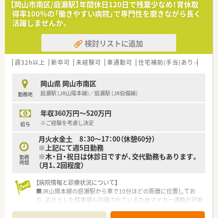
【岡山市南区/庭瀬駅】年間休日120日で残業少なめ！育休取
得率100％の「働きやすい病院」で専門性を磨きながら長く
活躍しませんか。
検討リストに追加
週32h以上
新卒可
未経験可
車通勤可
住宅補助(手当)あり
60歳
岡山県 岡山市南区
庭瀬駅 (JR山陽本線)／庭瀬駅 (JR伯備線)
勤務地
年収360万円～520万円
※ご経験を考慮し決定
給与
月火水金土 8：30～17：00（休憩60分）
※上記にて週5日勤務
※木・日・祝日は休診日ですが、交代勤務もあります。
勤務
時間
（月1、2回程度）
【病院情報と診療状況について】
■JR山陽本線の庭瀬駅から車で10分ほどの距離に位置してお
り、広々とした駐車場も完備されているためマイカー通勤が可能
です。
■内科や透析をはじめ循環器科や小児科など多岐にわたる科目