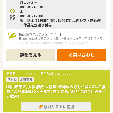
月火水金土
用できます。
08：30～18：30
■内科医師との距離も近く、連携をとり臨床経験を積むことがで
木
きます。
08：30～12：00
勤務
■中小規模だからこそ他部署との連携がとりやすく、チーム医療
時間
※上記より1日8時間内、週40時間以内シフト制勤務
で活躍できます。
※休憩法定通り付与
■手術目的の患者さんが多いため、自立した患者さんが多く、服
薬指導しやすい環境です。
【店舗情報と応需状況について】
介入症例件数こそが自身のキャリア形成に直結します。
■JR山陽本線の高島駅より車で6分ほどの場所に位置しており、
内科や耳鼻科など複数の医療機関から処方箋を応需していま
＜こんな方にもおすすめ＞
す。
■病院未経験の方
■処方箋枚数は通常1日30枚から40枚程度ですが、冬場などの繁
■残業少なめでメリハリをつけて勤務したい方
詳細を見る
お問い合わせ
忙期には最大で80枚ほどになる日もあり、程よい活気がありま
す。
■薬剤師は常時2名体制を維持しており、30代の管理薬剤師と女
性スタッフが中心となって、地域の方々の健康を支えています。
更新日：
2026/06/23
薬剤師求人ID：
722252
【募集背景と求める人物像について】
正社員
調剤薬局
■近隣2店舗を4名体制で運営しておりましたが、欠員が発生し
【岡山市東区/大多羅駅】≪新卒・未経験の方も相談OK≫ご経
たため、体制を強化し安定させるための正社員を急募していま
験により年収550万円まで！在宅にも積極的に取り組みたい
す。
方歓迎！
■現在は他店舗からの応援で対応しているため、新しい環境で固
定のスタッフとして長く貢献していただける方を求めていま
検討リストに追加
す。
■40代までの若手から中堅層の方を中心に、患者様とのコミュ