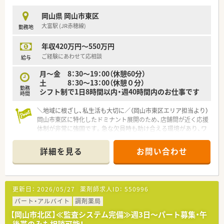
した医療サービスを提供しています。
■社員教育に力を入れており、共に学び成長できる環境づくりを
岡山県 岡山市東区
目指している教育熱心な法人です。
大富駅 (JR赤穂線)
勤務地
■独立支援制度もあり、将来的に自分の薬局を持ちたいと考えて
いる方の夢をバックアップします。
年収420万円～550万円
【想定される業務内容】
ご経験にあわせて応相談
給与
■内科や小児科の処方箋に基づく調剤、監査、服薬指導を中心
月～金 8：30～19：00（休憩60分）
に、在宅業務にも携わっていただきます。
土 8：30～13：00（休憩０分）
■投薬口には椅子が設置されており、座ってじっくりと患者様と
勤務
シフト制で1日8時間以内・週40時間内のお仕事です
お話ができる環境が整っています。
時間
■健康相談会や地域での講演会などのイベントにも参加し、地域
の方々の健康増進に貢献します。
＼地域に根ざし、私生活も大切に／（岡山市東区エリア担当より）
岡山市東区に特化したドミナント展開のため、店舗間が近く応援
体制が非常に強固です。急な欠員時も助け合える環境があり、ワ
ークライフバランスを重視する方に最適です。
＊------------------------------------------＊
詳細を見る
お問い合わせ
【店舗情報と応需状況について】
■大富駅より車で5分程度の県道沿いに位置しており、マイカー
でスムーズに通勤できる便利な環境です。
■隣接する陽クリニックより内科、外科、整形外科、肛門科など
更新日：
2026/05/27
薬剤師求人ID：
550996
多彩な科目を月1,800枚応需しています。
■現在は薬剤師3.5名と事務2名の体制を整えており、在宅業務の
パート・アルバイト
調剤薬局
増加に伴う更なる体制強化を目指します。
【岡山市北区】≪監査システム完備≫週3日～パート募集・午