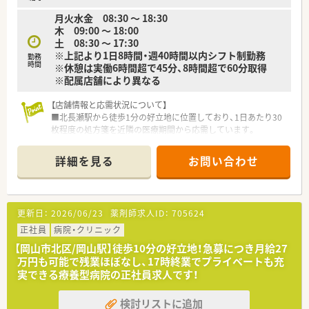
月火水金 08:30 ～ 18:30
【求人情報について】
木 09:00 ～ 18:00
■年収は480万円から560万円の間で経験を考慮して決定され、
土 08:30 ～ 17:30
さらに頑張りに応じて最高600万円も目指せます。
※上記より1日8時間・週40時間以内シフト制勤務
勤務
■住宅補助や各種手当などの福利厚生が非常に充実しており、大
時間
※休憩は実働6時間超で45分、8時間超で60分取得
手グループならではの手厚い待遇を受けることが可能です。
※配属店舗により異なる
■昇給は年に1回行われ、賞与も年2回支給されるため、長期的な
視点で安定した収入を得られる環境が整っております。
【店舗情報と応需状況について】
■北長瀬駅から徒歩1分の好立地に位置しており、1日あたり30
枚程度の処方箋を近隣の医療期間から応需しています。
■薬剤師は常勤1～2名体制で運営されており、一人ひとりの患
者様に対してゆとりを持って丁寧な服薬指導を行える環境で
詳細を見る
お問い合わせ
す。
■広域科目を扱うため多種多様な処方箋に触れることができ、薬
剤師としての知見を広げながらスキルアップが可能です。
更新日：
2026/06/23
薬剤師求人ID：
705624
【法人特徴について】
■全国に展開する大手ドラッグストアグループの一員として、お
正社員
病院・クリニック
客様の健康と美容を支えるかかりつけ薬局を目指しています。
【岡山市北区/岡山駅】徒歩10分の好立地！急募につき月給27
■2021年の経営統合を経て業界最大級の規模を誇り、安定した
万円も可能で残業ほぼなし、17時終業でプライベートも充
経営基盤と将来性に優れた成長を続けている大手企業です。
実できる療養型病院の正社員求人です！
■あなたにとってのいちばんへという理念を掲げ、お客様だけで
なく従業員にとっても働きがいのある職場環境を追求していま
検討リストに追加
す。