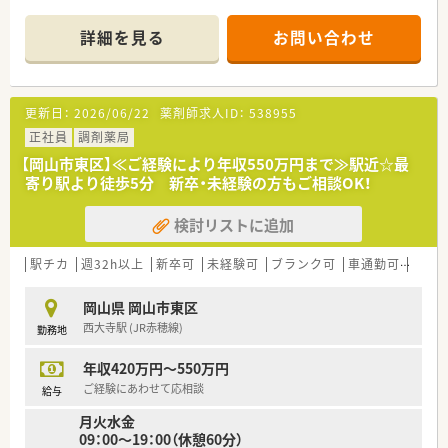
ながら柔軟に業務へ対応できる方が重宝されています。
【店舗情報と応需状況について】
詳細を見る
お問い合わせ
■大多羅駅から徒歩12分ほどの場所に位置しており、地域密着
型で運営している通いやすい立地の調剤薬局です。
■内科や循環器科および耳鼻科アレルギー科などをメインに応
需しており、1日10から20枚の処方箋に対応しています。
更新日：
2026/06/22
薬剤師求人ID：
538955
■店舗単位でのエリア担当制による在宅業務も積極的に行って
おり、地域包括ケアシステムの一翼を担っています。
正社員
調剤薬局
【岡山市東区】≪ご経験により年収550万円まで≫駅近☆最
【法人特徴について】
寄り駅より徒歩5分 新卒・未経験の方もご相談OK！
■同一エリア内にドミナント展開しているため店舗間の距離が
近く、急な欠員時にもスムーズに応援へ行ける体制です。
検討リストに追加
■調剤薬局事業だけでなく訪問看護事業も展開しており、社内の
ケアマネージャーと連携したチーム医療を実践しています。
■社員同士の心理的な格差をなくすために名前を「さん付け」で
駅チカ
週32h以上
新卒可
未経験可
ブランク可
車通勤可
シフ
呼ぶルールがあり、人間関係が非常に良好な法人です。
岡山県 岡山市東区
【職場環境と雰囲気】
西大寺駅 (JR赤穂線)
勤務地
■人間関係の良さが最大の魅力であり、前職で人間関係に悩んだ
方の受け入れ成功事例もあるほど定着率の高い職場です。
年収420万円～550万円
■採用担当者様は非常に話しやすくラフなご相談も可能な方で
あり、風通しの良いオープンな社風が根付いています。
ご経験にあわせて応相談
給与
■近隣の他法人とも積極的に情報交換を行うなど、地域全体で医
月火水金
療の質を高めていこうとする前向きな雰囲気があります。
09：00～19：00（休憩60分）