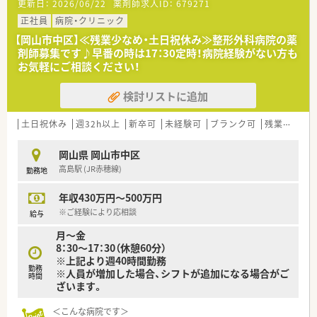
更新日：
2026/06/22
薬剤師求人ID：
679271
います。
正社員
病院・クリニック
【法人特徴について】
【岡山市中区】≪残業少なめ・土日祝休み≫整形外科病院の薬
■「一人は皆のために、皆は一人のために」という精神を重んじ
剤師募集です♪早番の時は17：30定時！病院経験がない方も
ており、スタッフ全員が助け合いながら成長できる環境を整えて
お気軽にご相談ください！
います。
■利用者様とスタッフの双方が主役になれる温かい場所づくり
検討リストに追加
を目指し、地域の皆様に愛される心の通ったサービスを提供し続
けています。
■幅広い介護サービスも展開しているため、多職種との連携が非
土日祝休み
週32h以上
新卒可
未経験可
ブランク可
残業なし(ほぼなし含む)
常に活発であり、チーム医療の一員としての自覚を持って働ける
組織です。
岡山県 岡山市中区
高島駅 (JR赤穂線)
勤務地
【求人情報について】
■正社員としての募集であり、月収は22万円から27万円の範囲
年収430万円～500万円
で、これまでのご経験やスキルを十分に考慮した上で決定される
方針です。
※ご経験により応相談
給与
■昇給や賞与については、個人の業務遂行能力や法人の業績に応
月～金
じて支給される体制となっており、日々の頑張りが適切に評価さ
8：30〜17：30（休憩60分）
れます。
※上記より週40時間勤務
■年齢や性別は一切不問となっており、NST（栄養サポートチー
勤務
※人員が増加した場合、シフトが追加になる場合がご
ム）の資格をお持ちの方や、今後取得を目指す意欲的な方を歓迎
時間
ざいます。
します。
＜こんな病院です＞
【勤務実態について】