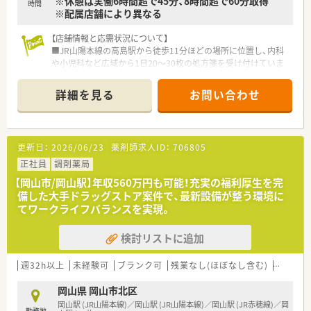
※休憩は実働6時間超で45分、8時間超で60分取得
■内科の処方箋に基づく正確な外来調剤や監査、患者様の生活習
時間
※配属店舗により異なる
慣に寄り添った丁寧な服薬指導を担当いただきます。
■地域連携薬局の認定を見据えて、施設や居宅の患者様への在宅
【店舗情報と応需状況について】
訪問薬剤管理指導や、お薬の配達等もお任せいたします。
■JR山陽本線の高島駅から徒歩11分ほどの場所に位置し、内科
■店頭でのOTC医薬品やサプリメントの販売を通じ、地域住民の
や小児科など広域から1日20〜30枚の処方箋を受け付けていま
セルフメディケーションを身近からサポートします。
す。
■常勤薬剤師1名に加えて応援体制が整っており、事務スタッフ
詳細を見る
お問い合わせ
も在籍しているため薬剤師本来の専門業務に専念することが可
能です。
■内科や小児科が中心ですが広域病院の処方も応需しており、地
域に根差した環境で様々な症例に触れながらスキルを磨くこと
更新日：
2026/06/23
薬剤師求人ID：
706805
ができます。
正社員
調剤薬局
【法人特徴について】
【岡山市/岡山駅】年収560万円も可能！充実の福利厚生を完
■経営統合により売上高1兆円規模を誇る業界最大手のグループ
備した大手ドラッグストア案件で、最新設備が整う環境に
企業であり、安定した経営基盤と将来性が働く上での大きな魅力
てワークライフバランスを実現。
です。
■「あなたにとってのいちばんへ」という理念を掲げ、お客様だ
検討リストに追加
けでなく全従業員の働きがいも非常に大切にしている信頼ある
法人です。
■中四国エリアでも積極的に店舗展開を進めており、地域住民の
週32h以上
未経験可
ブランク可
残業なし(ほぼなし含む)
車通勤
健康と美容を支えるかかりつけ薬局としての役割を追求し続け
ています。
岡山県 岡山市北区
岡山駅 (JR山陽本線)／岡山駅 (JR山陽本線)／岡山駅 (JR赤穂線)／岡
勤務地