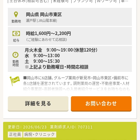
土日休み(相談可含む)
未経験可
ブランク可
Ｗワーク可
車通勤可
岡山県 岡山市東区
瀬戸駅 (JR山陽本線)
勤務地
時給1,600円～2,200円
（ご経験にあわせて応相談）
給与
月火木金 9：00～19：00（休憩120分）
水 9：00～13：00
土 9：00～15：30
勤務
時間
※上記より勤務曜日・時間応相談
■岡山市に6店舗、グループ薬局が新見市・岡山市東区・備前市に
各1店舗を運営されています。調剤薬局の運営・不動産事業・人材
紹介事業部・高齢者施設への入居者紹介サービスをお持ちなのも
強みです。
■多様な職種の方が勤務されており、薬剤師・看護師・管理栄養士
詳細を見る
お問い合わせ
様などが幅広くご活躍されています。
■居宅在宅・施設在宅業務も市内にて積極的に取り組まれていま
す。会社としても優先順位を上げたいため、在宅の件数にて賞与
インセンティブがあるなど、やりがいと評価がついてくる会社で
更新日：
2026/06/23
薬剤師求人ID：
707311
す。
正社員
病院・クリニック