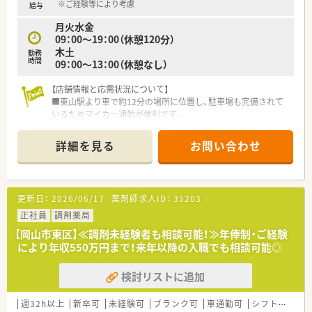
※ご経験等により考慮
給与
月火水金
09：00～19：00（休憩120分）
木土
勤務
時間
09：00～13：00（休憩なし）
【店舗情報と応需状況について】
■東山駅より車で約12分の場所に位置し、駐車場も完備されて
いるためマイカー通勤が便利です。
■隣接するおとなこどもクリニックより内科、小児科をメイン
に、1日平均約40枚を応需しています。
詳細を見る
お問い合わせ
■現在は薬剤師3名（正社員2名、パート1名）と事務2名の体制で、
協力して業務を行っています。
【募集背景と求める人物像について】
更新日：
2026/06/17
薬剤師求人ID：
35203
■増員のための募集であり、長期的に勤務し、将来的に管理薬剤
師を目指せる方を歓迎しています。
正社員
調剤薬局
■未経験の方でも意欲があれば歓迎しており、ベテランから若手
【岡山市東区】≪調剤未経験者も相談可能！≫年俸制・ご経験
まで幅広い層の方を求めています。
により年収550万円まで！来年以降の入職でも相談可能◎
■患者様一人ひとりに丁寧に対応でき、スタッフと協調性を持っ
て業務に取り組める方が理想です。
検討リストに追加
【法人特徴について】
■岡山市内で3店舗を展開する調剤薬局チェーンで、地域に密着
週32h以上
新卒可
未経験可
ブランク可
車通勤可
シフト制
大