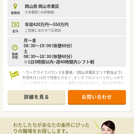
■調剤薬局事業の他に介護事業も展開しており、訪問看護も積極
岡山県 岡山市東区
気に行っています。
大多羅駅 (JR赤穂線)
勤務地
■「SDGs」の精神を自社の企業活動に取り入れ、社会課題の解決
による豊かな未来の実現を目指している法人です。
年収420万円～550万円
■患者様とのふれあいを大切にした、投薬に力を入れている薬局
です。
ご経験にあわせて応相談
給与
月～金
＜こんな方にもオススメ＞
08：30～19：00（休憩60分）
■患者様としっかり向き合いたい方
土
■調剤スキルを身に着けたい方
勤務
08：30～18：30（休憩60分）
時間
※1日8時間以内・週40時間内シフト制
＼ワークライフバランスを重視／（岡山市東区エリア担当より）
年間休日116日で残業も少なく、オンオフのメリハリがしっかり
ついた環境です。ドミナント展開の強みを活かし、急な欠員時も
近隣から応援が来るため無理なく働き続けられます。
＊------------------------------------------＊
詳細を見る
お問い合わせ
【店舗情報と応需状況について】
■大多羅駅より車で6分ほどの好立地で、マイカー通勤が可能な
ため天候に左右されず毎日の通勤が大変スムーズです。
■門前の野口医院や小山眼科より内科、小児科、眼科の処方箋を
メインに月平均3,000枚ほど応需しております。
わたしたちがあなたの条件にぴった
■薬剤師は4.5名、事務スタッフは3名在籍しており、複数名体制
りの職場をお探しします。
で協力しながら安心して業務に取り組める環境です。