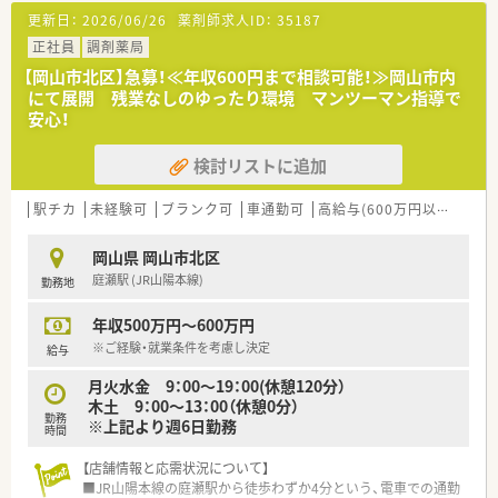
■処方箋による調剤業務、服薬指導、薬剤情報の提供など
更新日：
2026/06/26
薬剤師求人ID：
35187
■近隣のクリニックより内科や呼吸器科、循環器科等をメインに
処方応需しています。
正社員
調剤薬局
■処方箋枚数は約1400～1500枚/月です。
【岡山市北区】急募！≪年収600円まで相談可能！≫岡山市内
にて展開 残業なしのゆったり環境 マンツーマン指導で
＜研修制度＞
安心！
■現場の先輩薬剤師より指導を受けて頂きます。
検討リストに追加
＜法人特徴＞
■岡山県東区に5店舗調剤薬局を展開している地元密着型の調剤
薬局チェーンです。
駅チカ
未経験可
ブランク可
車通勤可
高給与(600万円以上)
住宅
■調剤薬局事業の他に介護事業も展開しており、訪問看護も積極
気に行っています。
岡山県 岡山市北区
■「SDGs」の精神を自社の企業活動に取り入れ、社会課題の解決
庭瀬駅 (JR山陽本線)
勤務地
による豊かな未来の実現を目指している法人です。
■患者様とのふれあいを大切にした、投薬に力を入れている薬局
年収500万円～600万円
です。
※ご経験・就業条件を考慮し決定
給与
＜こんな方にもオススメ＞
月火水金 9：00～19：00(休憩120分）
■患者様としっかり向き合いたい方
木土 9：00～13：00（休憩0分）
■調剤スキルを身に着けたい方
勤務
※上記より週6日勤務
時間
【店舗情報と応需状況について】
■JR山陽本線の庭瀬駅から徒歩わずか4分という、電車での通勤