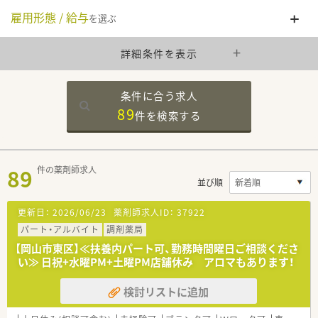
雇用形態 / 給与
を選ぶ
詳細条件を表示
条件に合う求人
89
件を
検索する
89
件の薬剤師求人
並び順
更新日：
2026/06/23
薬剤師求人ID：
37922
パート・アルバイト
調剤薬局
【岡山市東区】≪扶養内パート可、勤務時間曜日ご相談くださ
い≫ 日祝+水曜PM+土曜PM店舗休み アロマもあります！
検討リストに追加