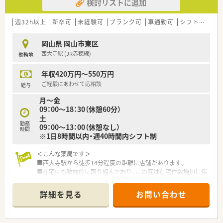
検討リストに追加
【こんな取り組みをしています】
■個人の得意分野を尊重し、運転が苦手な方には薬局内業務を任
せるなど、適材適所の配置を行います。
週32h以上
新卒可
未経験可
ブランク可
車通勤可
シフト制
大
■薬剤師が営業活動を行う必要はなく、専門の営業担当が新規の
在宅案件を獲得してきます。
岡山県 岡山市東区
■奨学基金を設立して薬学生の支援を行うなど、将来の医療界を
西大寺駅 (JR赤穂線)
勤務地
担う人材育成にも貢献しています。
年収420万円～550万円
【こんな方にオススメ】
■外来業務だけでなく、在宅医療の分野で専門性を高めていきた
ご経験にあわせて応相談
給与
いと考えている方におすすめです。
月～金
■新規店舗の立ち上げに携わり、一から薬局づくりを経験してみ
09：00～18：30（休憩60分）
たいという方におすすめです。
土
■年間休日や長期休暇をしっかり確保し、ワークライフバランス
勤務
09：00～13：00（休憩なし）
を重視したい方におすすめです。
時間
※1日8時間以内・週40時間内シフト制
＜こんな薬局です＞
■西大寺駅から徒歩14分程度の距離に店舗があります。
■在宅にも積極的に取り組んでおり、この度は在宅件数増加に伴
う増員募集です。
■かかりつけなど対人業務に重きを置いた運営方針です。
詳細を見る
お問い合わせ
■薬剤師人数は2.5人です。
＜業務内容＞