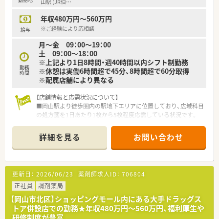
【求人情報について】
山駅 (JR伯
…
■正社員として年収480万円から560万円の提示が可能であり、
年収480万円～560万円
これまでの実務経験や面接での評価を最大限に考慮して決定さ
れます。
※ご経験により応相談
給与
■各種社会保険の完備はもちろん、住宅補助や退職金制度など大
月～金 09：00～19：00
手企業ならではの手厚い福利厚生が整っており将来の備えも安
土 09：00～18：00
心です。
※上記より1日8時間・週40時間以内シフト制勤務
■平均年齢34歳と若手が中心となって活躍しており、活気ある
勤務
※休憩は実働6時間超で45分、8時間超で60分取得
職場で互いに切磋琢磨しながら長く腰を据えて働きたい方を募
時間
※配属店舗により異なる
集しています。
【店舗情報と応需状況について】
■岡山駅より徒歩圏内の駅地下エリアに位置しており、広域科目
の処方箋を1日あたり1枚から5枚程度応需している状況です。
■薬剤師は1名体制で運営されており、一人ひとりの患者様に対
してゆとりを持って向き合いながら丁寧な服薬指導が行えま
詳細を見る
お問い合わせ
す。
■岡山駅直結の地下通路という好立地を活かして、調剤だけでな
くOTC医薬品の相談販売にも力を入れているのが特徴です。
更新日：
2026/06/23
薬剤師求人ID：
706804
【募集背景と求める人物像について】
■組織体制の強化を目指した定期採用による急募であり、地域の
正社員
調剤薬局
皆様の健康を支えたいという熱意のある方を求めていらっしゃ
【岡山市北区】ショッピングモール内にある大手ドラッグス
います。
トア併設店での勤務★年収480万円～560万円、福利厚生や
■未経験の方であっても大手ならではの研修制度が整っている
研修制度が豊富