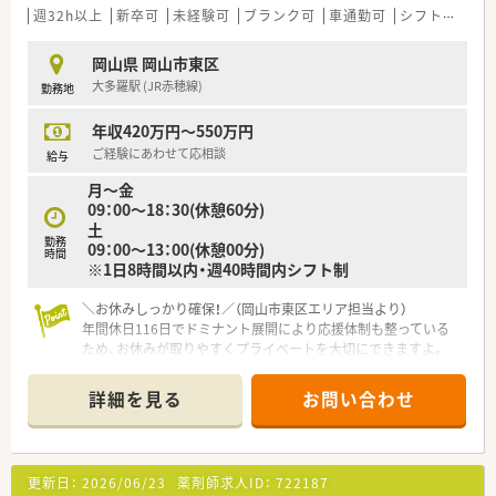
ニケーションを大切にしながら誠実に業務へ取り組める方を募
週32h以上
新卒可
未経験可
ブランク可
車通勤可
シフト制
大
集します。
岡山県 岡山市東区
【法人特徴について】
大多羅駅 (JR赤穂線)
勤務地
■岡山県内において14店舗の調剤薬局を展開している企業であ
り、地域に根ざした「かかりつけ薬局」としての運営を続けてい
年収420万円～550万円
ます。
■医療機関との勉強会やミーティングへ積極的に参加しており、
ご経験にあわせて応相談
給与
多職種連携を通じて個々のスキルアップを後押しする社風があ
月～金
ります。
09：00～18：30(休憩60分)
■今後も新規開局を予定している勢いのある法人であり、組織の
土
成長と共に自分自身もステップアップしていける環境が整って
勤務
09：00～13：00(休憩00分)
います。
時間
※1日8時間以内・週40時間内シフト制
【求人情報について】
＼お休みしっかり確保！／（岡山市東区エリア担当より）
■想定年収は450万円から550万円となっており、これまでのご
年間休日116日でドミナント展開により応援体制も整っている
経験やスキルを考慮した上で、社長との面接にて最終決定されま
ため、お休みが取りやすくプライベートを大切にできますよ。
す。
■正社員として安定した雇用形態での勤務となり、昇給は年1
【店舗情報と応需状況について】
回、賞与は年2回支給されるため、長期的な将来設計が描きやす
詳細を見る
お問い合わせ
■大多羅駅から車で7分ほどの場所に位置しており、地域密着型
いです。
で運営している通いやすい立地の調剤薬局です。
■未経験の方からのご相談も受け付けており、現場での丁寧な教
■眼科や内科および小児科などをメインに応需しており、1日30
育を通じて薬剤師としてのキャリアをスタートさせることが可
から40枚の処方箋に丁寧に対応しています。
能です。
更新日：
2026/06/23
薬剤師求人ID：
722187
■店舗単位でのエリア担当制による在宅業務も積極的に行って