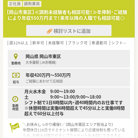
おり、地域包括ケアシステムの一翼を担っています。
正社員
調剤薬局
【岡山市東区】≪調剤未経験者も相談可能！≫年俸制・ご経験
【法人特徴について】
により年収550万円まで！来年以降の入職でも相談可能◎
■同一エリア内に複数店舗をドミナント展開しているため距離
が近く、急な欠員時にもスムーズに応援へ行ける体制です。
検討リストに追加
■調剤薬局事業だけでなく訪問看護事業も展開しており、社内の
ケアマネージャーと連携したチーム医療を実践しています。
■社員同士の心理的な格差をなくすために名前を「さん付け」で
週32h以上
新卒可
未経験可
ブランク可
車通勤可
シフト制
大
呼ぶルールがあり、人間関係が非常に良好な法人です。
岡山県 岡山市東区
【職場環境と雰囲気】
大多羅駅 (JR赤穂線)
勤務地
■人間関係の良さが最大の魅力であり、前職で人間関係に悩んだ
方の受け入れ成功事例もあるほど定着率の高い職場です。
年収420万円～550万円
■採用担当者様は非常に話しやすくラフなご相談も可能な方で
あり、風通しの良いオープンな社風が根付いています。
ご経験にあわせて応相談
給与
■近隣の他法人とも積極的に情報交換を行うなど、地域全体で医
月火水木金 9:00～19:00
療の質を高めていこうとする前向きな雰囲気があります。
土 9:00～13:00/9:00～18:00
シフト制で1日8時間以内・週40時間内のお仕事です
【こんな方が活躍中】
勤務
※休憩時間は実働6時間超えで45分以上と実働8時間
■地域の患者様とのコミュニケーションを大切にし、かかりつけ
時間
超えで60分以上付与
薬剤師として親身に寄り添うスタッフが活躍しています。
■社内ルールである「さん付け」を遵守し、職種や年齢の垣根を
＼お休みしっかり確保！／（岡山市東区エリア担当より）
越えて円滑なチームワークを築ける方がやりがいを感じていま
年間休日116日でドミナント展開により応援体制も整っている
す。
ため、お休みが取りやすくプライベートを大切にできますよ。
■ドミナント展開の強みを活かし、近隣店舗のスタッフと協力し