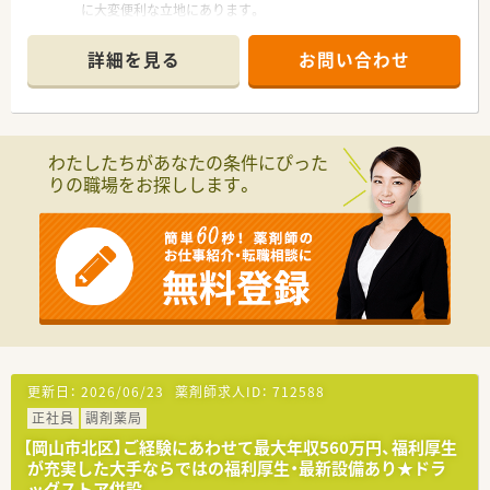
に大変便利な立地にあります。
■隣接する耳鼻科クリニックからの処方箋が中心で、1日平均60
枚ほどを応需しています。
詳細を見る
お問い合わせ
■薬剤師は常勤1名とパート2名が在籍し、常時2～3名体制で協
力しながら業務にあたります。
【募集背景と求める人物像について】
■今回は欠員補充のための急募案件となり、チームの一員として
わたしたちがあなたの条件にぴった
長くご活躍いただける方を求めます。
りの職場をお探しします。
■未経験の方やブランクからの復職を希望される方も歓迎して
おり、丁寧に指導いたします。
■穏やかなスタッフが多い職場ですので、周囲と協調しながら落
ち着いて業務に取り組める方に来てほしいです。
【法人特徴について】
■岡山県内に複数の店舗を展開しており、地域に根差したきめ細
やかな医療サービスを提供しています。
■社長自身も薬剤師であるため、現場で働くスタッフの状況に理
解があり、意見が通りやすいです。
■希望者には研修会や勉強会への参加機会も提供しており、専門
更新日：
2026/06/23
薬剤師求人ID：
712588
性を高めたい方を応援します。
正社員
調剤薬局
【こんな方にオススメ】
【岡山市北区】ご経験にあわせて最大年収560万円、福利厚生
■残業がほとんどなく休日もしっかり確保できるため、プライベ
が充実した大手ならではの福利厚生・最新設備あり★ドラ
ートを大切にしたい方に最適です。
ッグストア併設