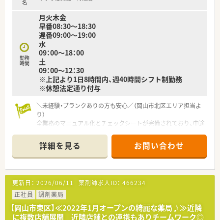
■岡山県内でいち早く「働きやすい病院」の認定を受けており、
名
労働組合の存在を含め労働環境の整備には並々ならぬ力注いで
月火木金
います。
早番08:30～18:30
遅番09:00～19:00
【求人情報について】
水
■正社員としての募集で想定年収は360万円から520万円となっ
09：00～18：00
ており、これまでのご経験や年齢をしっかりと考慮して決定され
勤務
土
ます。
時間
09：00～12：30
■昇給は年1回で賞与は年2回支給される実績があり、2025年度
※上記より1日8時間内、週40時間シフト制勤務
の賞与実績は3.89カ月分と安定した待遇が約束されています。
※休憩法定通り付与
■住宅手当や扶養手当といった各種手当が充実しており、生活の
基盤を安定させながら腰を据えて長く働き続けることが可能で
＼未経験・ブランクありの方も安心／（岡山市北区エリア担当よ
す。
り）
全業務のマニュアル化とチェックシートが完備されており、中途
入社の方も迷わずスタートできます。認定薬剤師の取得支援も
手厚く、働きながら着実にスキルを磨ける環境です。
詳細を見る
お問い合わせ
＊------------------------------------------＊
【店舗情報と応需状況について】
■備前西市駅より車で4分ほどの好立地で、周辺には飲食店も多
く毎日の通勤やお買い物に大変便利な環境です。
更新日：
2026/06/11
薬剤師求人ID：
466234
■門前のクリニックより内科、循環器科の処方箋を1日平均60枚
ほど応需し、丁寧な服薬指導を行っています。
正社員
調剤薬局
■常勤薬剤師4名と事務スタッフが複数名在籍しており、ピッキ
【岡山市東区】≪2022年1月オープンの綺麗な薬局♪≫近隣
ング業務は事務が担う分担体制が整っています。
に複数店舗展開 近隣店舗との連携もありチームワーク◎