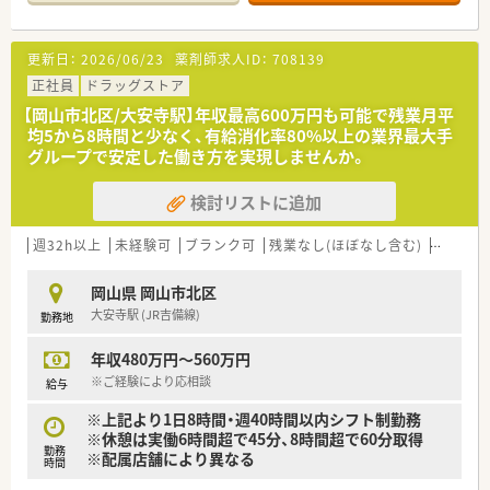
■広域科目を扱うため多種多様な処方箋に触れることができ、薬
剤師としての知見を広げながらスキルアップが可能です。
更新日：
2026/06/23
薬剤師求人ID：
708139
【法人特徴について】
■全国に展開する大手ドラッグストアグループの一員として、お
正社員
ドラッグストア
客様の健康と美容を支えるかかりつけ薬局を目指しています。
【岡山市北区/大安寺駅】年収最高600万円も可能で残業月平
■2021年の経営統合を経て業界最大級の規模を誇り、安定した
均5から8時間と少なく、有給消化率80%以上の業界最大手
経営基盤と将来性に優れた成長を続けている大手企業です。
グループで安定した働き方を実現しませんか。
■あなたにとってのいちばんへという理念を掲げ、お客様だけで
なく従業員にとっても働きがいのある職場環境を追求していま
検討リストに追加
す。
【想定される業務内容】
週32h以上
未経験可
ブランク可
残業なし(ほぼなし含む)
車通勤
■近隣のクリニックから応需する処方箋に基づく調剤業務や、患
者様へのきめ細やかな服薬指導、薬歴管理を担当いただきます。
岡山県 岡山市北区
■OTC医薬品の販売や健康相談にも携わり、地域住民のセルフメ
大安寺駅 (JR吉備線)
勤務地
ディケーションをサポートする役割も担っていただきます。
■在庫管理システムや監査システムなどの最新設備を活用し、調
年収480万円～560万円
剤過誤を防止しながら安全で正確な業務遂行を目指していま
す。
※ご経験により応相談
給与
※上記より1日8時間・週40時間以内シフト制勤務
※休憩は実働6時間超で45分、8時間超で60分取得
勤務
※配属店舗により異なる
時間