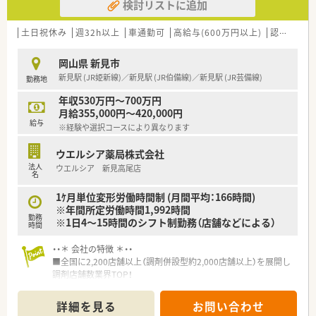
検討リストに追加
土日祝休み
週32h以上
車通勤可
高給与(600万円以上)
認定薬剤師取得支援あり
岡山県 新見市
新見駅 (JR姫新線)／新見駅 (JR伯備線)／新見駅 (JR芸備線)
勤務地
年収530万円～700万円
月給355,000円～420,000円
給与
※経験や選択コースにより異なります
ウエルシア薬局株式会社
法人
ウエルシア 新見高尾店
名
1ｹ月単位変形労働時間制 (月間平均：166時間)
※年間所定労働時間1,992時間
勤務
※1日4～15時間のシフト制勤務（店舗などによる）
時間
・・＊ 会社の特徴 ＊・・
■全国に2,200店舗以上（調剤併設型約2,000店舗以上）を展開し
調剤店舗数業界TOP！
■店舗拡大に伴いキャリアアップできるポジションが多数あり！
頑張り次第で高給与も可能！
詳細を見る
お問い合わせ
■経験や勤務コースによりますが、経験の少ない方でも500万前