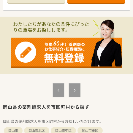
半スタートと業界TOP水準！
■職種や職域に合わせ、豊富な社内研修や外部組織と連携した研
修を用意されています
■薬剤師が中心の会社だからこそ活躍できるキャリアパスが多
わたしたちがあなたの条件にぴった
種多様に用意されています。
りの職場をお探しします。
■店舗拡大に伴い、エリアマネジャーや営業部長等のマネジメン
トのポジションも増えます。
■在宅や教育等の専門性を活かせるスペシャリストを目指すこ
とも可能です。
■その他にも、管理部門や商品部門等の本社スタッフなど活動領
域は多種多様です。
■在宅実施店舗は年々増加しており、在宅医療へもしっかりと関
わる事ができます。
■育児休暇は3歳まで取得が可能で、時短制度は小学5年生まで
時短勤務ができるよう変更予定です。
■年間休日が120日とワークライフバランスが整っています
■日用品から常備薬まで、従業員割引制度など嬉しいメリットも
たくさんあります！
岡山県の薬剤師求人を市区町村から探す
岡山県の薬剤師求人を市区町村からお探しいただけます。
岡山市
岡山市北区
岡山市中区
岡山市東区