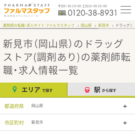
平日9：30-19：00 土日10：00-19：00
薬剤師の転職・求人サイト ファルマスタッフ
岡山県
新見市
ドラッグス
新見市（岡山県）のドラッグ
ストア(調剤あり)
の薬剤師転
職・求人情報一覧
エリア
駅
で探す
から探す
都道府県
岡山県
市区町村
新見市