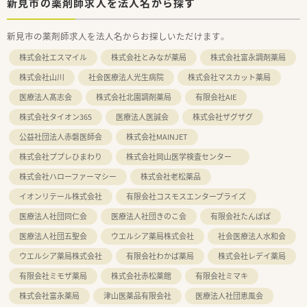
新見市の薬剤師求人を法人名から探す
新見市の薬剤師求人を法人名からお探しいただけます。
株式会社エスマイル
株式会社とみなが薬局
株式会社富永調剤薬局
株式会社山川
社会医療法人光生病院
株式会社マスカット薬局
医療法人髙志会
株式会社北園調剤薬局
有限会社AIE
株式会社タイオン365
医療法人医誠会
株式会社ザグザグ
公益社団法人赤磐医師会
株式会社MAINJET
株式会社ププレひまわり
株式会社岡山医学検査センター
株式会社ハローファーマシー
株式会社老松薬品
イオンリテール株式会社
有限会社コスモスエンタープライズ
医療法人社団同仁会
医療法人社団きのこ会
有限会社たんぽぽ
医療法人社団五聖会
ウエルシア薬局株式会社
社会医療法人水和会
ウエルシア薬局株式会社
有限会社わかば薬局
株式会社レデイ薬局
有限会社ミモザ薬局
株式会社赤松薬館
有限会社ミマキ
株式会社富永薬局
津山医薬品有限会社
医療法人社団恵風会