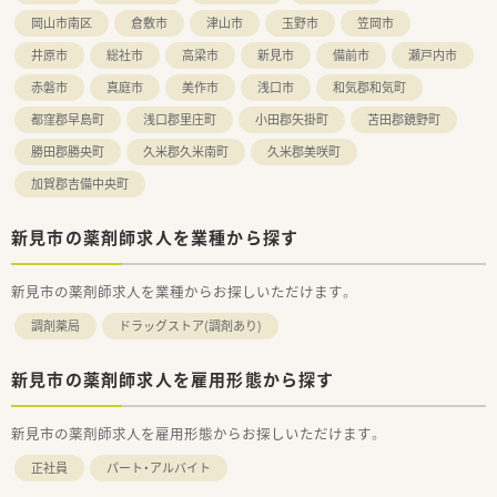
岡山市南区
倉敷市
津山市
玉野市
笠岡市
井原市
総社市
高梁市
新見市
備前市
瀬戸内市
赤磐市
真庭市
美作市
浅口市
和気郡和気町
都窪郡早島町
浅口郡里庄町
小田郡矢掛町
苫田郡鏡野町
勝田郡勝央町
久米郡久米南町
久米郡美咲町
加賀郡吉備中央町
新見市の薬剤師求人を業種から探す
新見市の薬剤師求人を業種からお探しいただけます。
調剤薬局
ドラッグストア(調剤あり)
新見市の薬剤師求人を雇用形態から探す
新見市の薬剤師求人を雇用形態からお探しいただけます。
正社員
パート・アルバイト