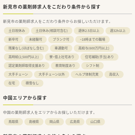
新見市の薬剤師求人をこだわり条件から探す
新見市の薬剤師求人をこだわり条件からお探しいただけます。
土日祝休み
土日休み(相談可含む)
週休2.5日以上
週32h以上
新卒可
未経験可
ブランク可
~18時までの職場
残業なし(ほぼなし含む)
車通勤可
高給与(600万円以上)
高時給(2,500円以上)
寮・借上社宅あり
住宅補助(手当)あり
認定薬剤師取得支援あり
教育制度あり
シフト制
大手チェーン
大手チェーン以外
ヘルプ体制充実
高収入
在宅
積雪なし
中国エリアから探す
中国の薬剤師求人をエリアからお探しいただけます。
鳥取県
島根県
岡山県
広島県
山口県