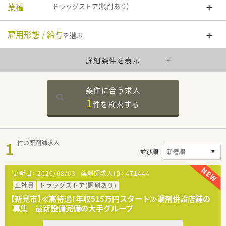
業種
ドラッグストア(調剤あり)
雇用形態 / 給与
を選ぶ
詳細条件を表示
条件に合う求人
1
件を
検索する
1
件の薬剤師求人
並び順
更新日：
2026/08/03
薬剤師求人ID：
471444
正社員
ドラッグストア(調剤あり)
【新見市】≪高待遇！年収515万円スタート≫調剤併設店舗の
募集 最新設備完備の大手グループ