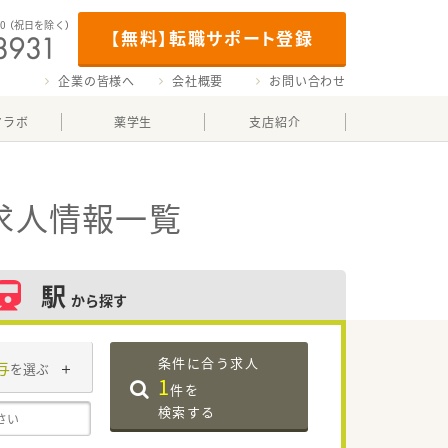
00
（祝日を除く）
【無料】転職サポート登録
企業の皆様へ
会社概要
お問い合わせ
マラボ
薬学生
支店紹介
求人情報一覧
駅
から探す
条件に合う求人
与
を選ぶ
1
件を
検索する