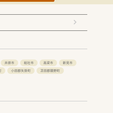
を決定いたします。
る同好会活動もあります。
伸びしろがある求人です。
井原市
総社市
高梁市
新見市
町
小田郡矢掛町
苫田郡鏡野町