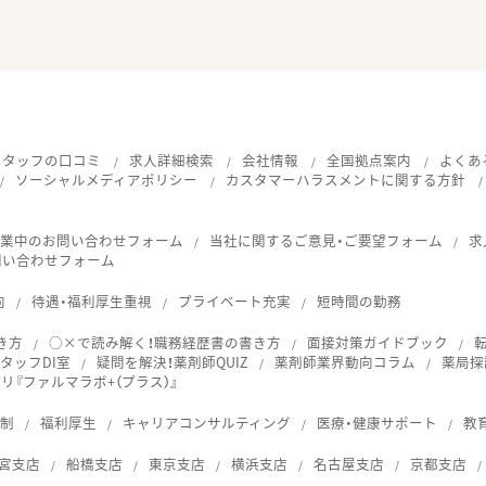
スタッフの口コミ
求人詳細検索
会社情報
全国拠点案内
よくあ
ソーシャルメディアポリシー
カスタマーハラスメントに関する方針
就業中のお問い合わせフォーム
当社に関するご意見・ご要望フォーム
求
問い合わせフォーム
向
待遇・福利厚生重視
プライベート充実
短時間の勤務
き方
○×で読み解く！職務経歴書の書き方
面接対策ガイドブック
タッフDI室
疑問を解決！薬剤師QUIZ
薬剤師業界動向コラム
薬局探
『ファルマラボ+（プラス）』
体制
福利厚生
キャリアコンサルティング
医療・健康サポート
教
宮支店
船橋支店
東京支店
横浜支店
名古屋支店
京都支店