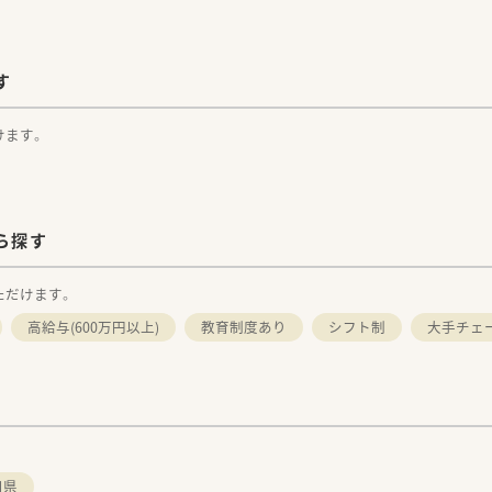
す
けます。
ら探す
ただけます。
高給与(600万円以上)
教育制度あり
シフト制
大手チェ
口県