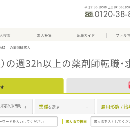
平日9：30-19：00 土日10：00-19：
人検索
求人特集
転職ガイド
ファル
2h以上
）の週32h以上
の薬剤師転職・
す
業種
雇用形態 / 給
久米郡久米南町
を選ぶ
求人IDで検索