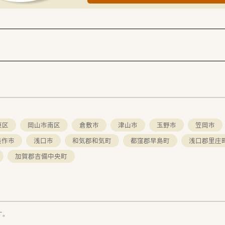
迎えし、経験や能力をしっかりと考慮した上で規定により給与額
が完備されているほか、定期健康診断の実施やスタッフが楽しめ
的な昇給やキャリアアップに伴い年収800万円まで目指せる
東区
岡山市南区
倉敷市
津山市
玉野市
笠岡市
美作市
浅口市
和気郡和気町
都窪郡早島町
浅口郡里庄
加賀郡吉備中央町
す。