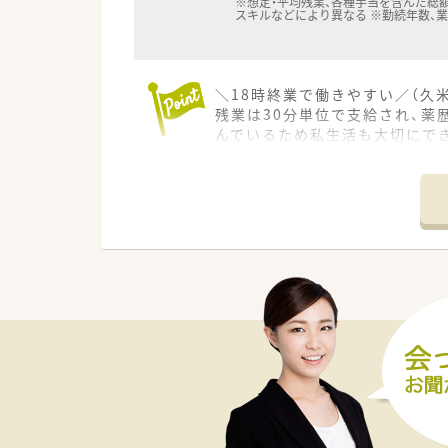
※想定・平均残業、各種手当を含んだ総額
スキルなどにより異なる ※勤続年数、
＼18時終業で働きやすい／（久
残業は30分単位で支給され、
んでいるため私生活も大切にで
【店舗情報と応需状況について】
■最寄り駅である神目駅から徒
■隣接するクリニックから内科や
■薬局内は薬剤師が常時1名か
【募集背景と求める人物像につい
■今回はさらなるサービス向上
■薬剤師としての能力を常に高
■ただお金を稼ぎたいという方
【法人特徴について】
■岡山県内を中心に地域に根差
■薬剤師の育成に対する取り組
■入社される方の約7割が中途