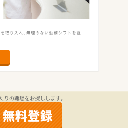
制を取り入れ、無理のない勤務シフトを組
が非常に快適な調剤薬局です。
数は40枚から50枚です。
剤業務を円滑に進めています。
ための正社員募集です。
きる方を求めています。
る方を歓迎しています。
たりの職場をお探しします。
安定した基盤があります。
て知られている法人です。
非常に充実しています。