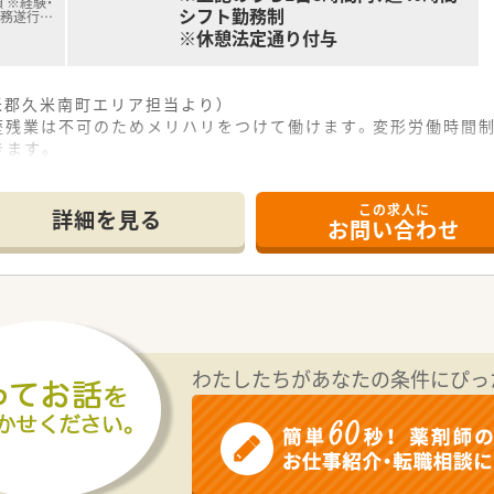
 ※経験・
シフト勤務制
業務遂行
…
※休憩法定通り付与
米郡久米南町エリア担当より）
薬歴残業は不可のためメリハリをつけて働けます。変形労働時間
きます。
この求人に
歩3分ほどの距離に位置しており、天候に左右されず毎日の通勤
詳細を見る
お問い合わせ
小児科、皮膚科を中心に処方箋を応需しており、1日あたりの枚
ら2名体制で勤務しており、お互いに協力し合いながら日々の調
て】
と体制強化を目指し、意欲溢れる良い人材をお迎えして増員する
めたいという、勉強熱心で医療に対して真摯に向き合うことがで
ではなく、患者様のために自ら知識を吸収し、学ぶことを楽しめ
わたしたちがあなたの条件にぴっ
したチェーン展開を行っており、県下に15店舗を運営している
みは岡山県内でもトップクラスを誇り、大変教育熱心な社風とし
採用となっているため、入社後の受け入れ態勢やフォロー体制が