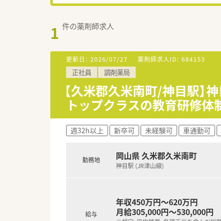
件の薬剤師求人
1
更新日：
2026/07/27
薬剤師求人ID：
684153
正社員
調剤薬局
【久米郡久米南町/神目駅】神
トップクラスの教育研修体
週32h以上
新卒可
未経験可
車通勤可
岡山県 久米郡久米南町
勤務地
神目駅 (JR津山線)
年収450万円～620万円
月給305,000円～530,000円
給与