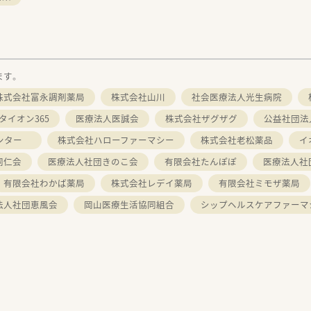
ます。
株式会社富永調剤薬局
株式会社山川
社会医療法人光生病院
タイオン365
医療法人医誠会
株式会社ザグザグ
公益社団法
センター
株式会社ハローファーマシー
株式会社老松薬品
イ
同仁会
医療法人社団きのこ会
有限会社たんぽぽ
医療法人社
有限会社わかば薬局
株式会社レデイ薬局
有限会社ミモザ薬局
法人社団恵風会
岡山医療生活協同組合
シップヘルスケアファーマ