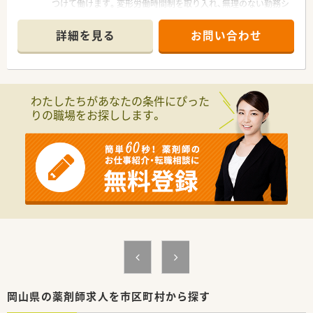
つけて働けます。変形労働時間制を取り入れ、無理のない勤務シ
フトを組んでいるため私生活も大切にできます。
詳細を見る
お問い合わせ
【店舗情報と応需状況について】
■最寄り駅である神目駅から徒歩3分ほどの距離に位置してお
り、天候に左右されず毎日の通勤が非常に快適な調剤薬局です。
■隣接するクリニックから内科や小児科、皮膚科を中心に処方箋
を応需しており、1日あたりの枚数は40枚から50枚です。
わたしたちがあなたの条件にぴった
■薬局内は薬剤師が常時1名から2名体制で勤務しており、お互
りの職場をお探しします。
いに協力し合いながら日々の調剤業務を円滑に進めています。
【募集背景と求める人物像について】
■今回はさらなるサービス向上と体制強化を目指し、意欲溢れる
良い人材をお迎えして増員するための正社員募集です。
■薬剤師としての能力を常に高めたいという、勉強熱心で医療に
対して真摯に向き合うことができる方を求めています。
■ただお金を稼ぎたいという方ではなく、患者様のために自ら知
識を吸収し、学ぶことを楽しめる方を歓迎しています。
【法人特徴について】
■岡山県内を中心に地域に根差したチェーン展開を行っており、
県下に15店舗を運営している安定した基盤があります。
■薬剤師の育成に対する取り組みは岡山県内でもトップクラス
を誇り、大変教育熱心な社風として知られている法人です。
岡山県の薬剤師求人を市区町村から探す
■入社される方の約7割が中途採用となっているため、入社後の