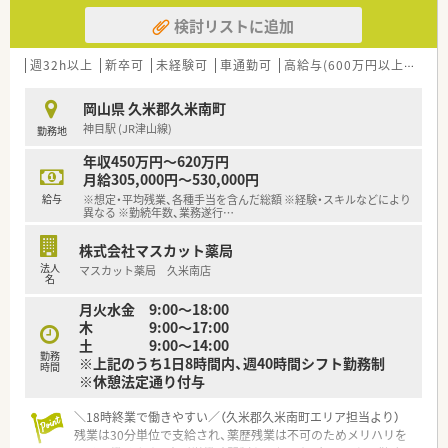
検討リストに追加
週32h以上
新卒可
未経験可
車通勤可
高給与(600万円以上)
教育
岡山県 久米郡久米南町
神目駅 (JR津山線)
勤務地
年収450万円～620万円
月給305,000円～530,000円
給与
※想定・平均残業、各種手当を含んだ総額 ※経験・スキルなどにより
異なる ※勤続年数、業務遂行
…
株式会社マスカット薬局
法人
マスカット薬局 久米南店
名
月火水金 9:00～18:00
木 9:00～17:00
土 9:00～14:00
勤務
※上記のうち1日8時間内、週40時間シフト勤務制
時間
※休憩法定通り付与
＼18時終業で働きやすい／（久米郡久米南町エリア担当より）
残業は30分単位で支給され、薬歴残業は不可のためメリハリを