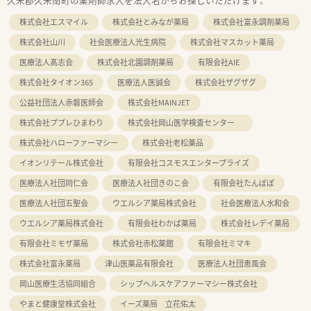
久米郡久米南町の薬剤師求人を法人名からお探しいただけます。
株式会社エスマイル
株式会社とみなが薬局
株式会社富永調剤薬局
株式会社山川
社会医療法人光生病院
株式会社マスカット薬局
医療法人髙志会
株式会社北園調剤薬局
有限会社AIE
株式会社タイオン365
医療法人医誠会
株式会社ザグザグ
公益社団法人赤磐医師会
株式会社MAINJET
株式会社ププレひまわり
株式会社岡山医学検査センター
株式会社ハローファーマシー
株式会社老松薬品
イオンリテール株式会社
有限会社コスモスエンタープライズ
医療法人社団同仁会
医療法人社団きのこ会
有限会社たんぽぽ
医療法人社団五聖会
ウエルシア薬局株式会社
社会医療法人水和会
ウエルシア薬局株式会社
有限会社わかば薬局
株式会社レデイ薬局
有限会社ミモザ薬局
株式会社赤松薬館
有限会社ミマキ
株式会社富永薬局
津山医薬品有限会社
医療法人社団恵風会
岡山医療生活協同組合
シップヘルスケアファーマシー株式会社
やまと健康堂株式会社
イーズ薬局 立花佑太