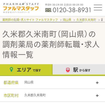
平日9：30-19：00 土日10：00-19：00
薬剤師の転職・求人サイト ファルマスタッフ
岡山県
久米郡久米南町
調
久米郡久米南町（岡山県）の
調剤薬局
の薬剤師転職・求人
情報一覧
エリア
駅
で探す
から探す
都道府県
岡山県
市区町村
久米郡久米南町