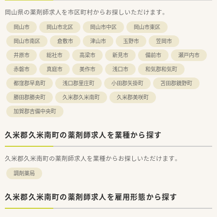
受け入れ態勢やフォロー体制が非常に充実しています。
岡山県の薬剤師求人を市区町村からお探しいただけます。
【求人情報について】
岡山市
岡山市北区
岡山市中区
岡山市東区
■正社員の勤務薬剤師としてお迎えし、経験や能力をしっかりと
考慮した上で規定により給与額を決定いたします。
岡山市南区
倉敷市
津山市
玉野市
笠岡市
■福利厚生として各種社会保険が完備されているほか、定期健康
井原市
総社市
高梁市
新見市
備前市
瀬戸内市
診断の実施やスタッフが楽しめる同好会活動もあります。
■長く勤務を続けることで、将来的な昇給やキャリアアップに伴
赤磐市
真庭市
美作市
浅口市
和気郡和気町
い年収800万円まで目指せる伸びしろがある求人です。
都窪郡早島町
浅口郡里庄町
小田郡矢掛町
苫田郡鏡野町
勝田郡勝央町
久米郡久米南町
久米郡美咲町
加賀郡吉備中央町
久米郡久米南町の薬剤師求人を業種から探す
久米郡久米南町の薬剤師求人を業種からお探しいただけます。
調剤薬局
久米郡久米南町の薬剤師求人を雇用形態から探す