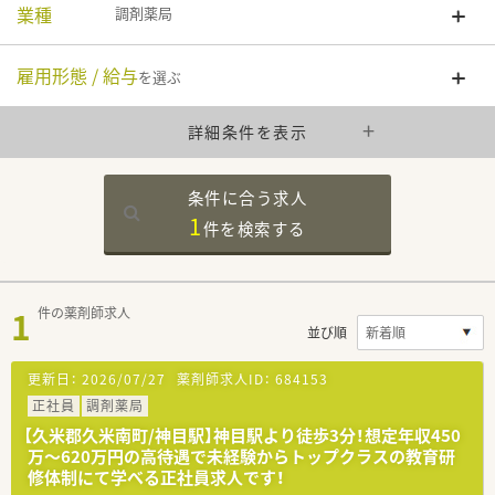
業種
調剤薬局
雇用形態 / 給与
を選ぶ
詳細条件を表示
条件に合う求人
1
件を
検索する
1
件の薬剤師求人
並び順
更新日：
2026/07/27
薬剤師求人ID：
684153
正社員
調剤薬局
【久米郡久米南町/神目駅】神目駅より徒歩3分！想定年収450
万〜620万円の高待遇で未経験からトップクラスの教育研
修体制にて学べる正社員求人です！