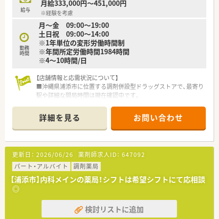
月給333,000円～451,000円
給与
※経験を考慮
月～金 09:00～19:00
土日祝 09:00～14:00
※1年単位の変形労働時間制
勤務
※年間所定労働時間1984時間
時間
※4～10時間/日
【店舗情報と応需状況について】
■沖縄県浦添市に位置する調剤併設型ドラッグストアで、最寄り
駅や詳細な開局時間は現在確認中です。
■応需科目は面対応で幅広い処方箋を取り扱っており、現在在宅
業務への対応は行っていません。
詳細を見る
お問い合わせ
■多くの店舗で薬剤師4～5名、事務5～6名体制となっており、常
に複数名体制で安心感があります。
【募集背景と求める人物像について】
更新日：
2026/06/26
薬剤師求人ID：
647092
■今回の募集は欠員補充が目的であり、即戦力としてご活躍いた
だける薬剤師の方を求めています。
パート・アルバイト
調剤薬局
■正社員は沖縄県全域での転勤を前提とした採用となりますが、
【浦添市】内科メインの薬局！シフトは希望シフトにて応相談
自宅から30km圏内に絞るエリア社員も相談可能です。
◎
■50代まで幅広い年齢層の方が受け入れ対象となっており、経
験やブランクの有無に関わらずご応募いただけます。
検討リストに追加
【法人特徴について】