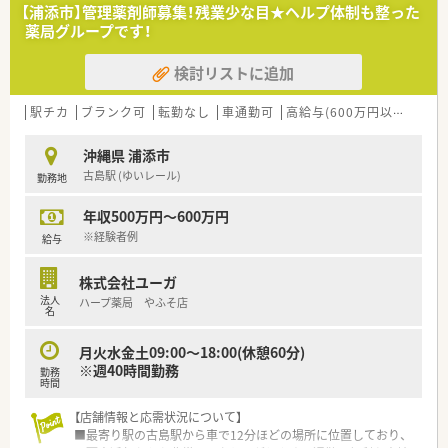
す。
【浦添市】管理薬剤師募集！残業少な目★ヘルプ体制も整った
■平成20年に大手チェーンのクオールと資本提携してより質の
薬局グループです！
高いサービスを提供出来るような会社にされています。
■総合病院だけでなく、様々なクリニックの門前に店舗があるた
検討リストに追加
め、幅広い処方の経験が積めます。
■待合室でお待ちのお客様や患者様へのドリンクのサービスや
さまざまなサポートを行う「フロア・コンシェルジュ」、お薬の
駅チカ
ブランク可
転勤なし
車通勤可
高給与(600万円以上)
認
「ドライブスルー」など、“沖縄初”のサービスに積極的に取り組
んでいます。
沖縄県 浦添市
■今後は、専門医療機関連携薬局を取得していきたい方針もあり
古島駅 (ゆいレール)
勤務地
専門認定の資格を取りたい方や幅広いスキルを身につけたい意
識の高い方は大歓迎です。
年収500万円～600万円
＜福利厚生面＞
※経験者例
給与
■社内研修も充実しており、専門的なテーマでの研修から店舗管
理の研修など幅広い内容で実施しております。
株式会社ユーガ
■育児休業・介護休業・看護休暇の取得実績もあり、長く安定して
法人
ハープ薬局 やふそ店
就業できる環境づくりに取り組んでいます。
名
■グループで薬剤師の在籍は約100名ほどいるため、ヘルプ体制
もありお休みも取得しやすい環境です。
月火水金土09:00～18:00(休憩60分)
※週40時間勤務
勤務
時間
【店舗情報と応需状況について】
■最寄り駅の古島駅から車で12分ほどの場所に位置しており、