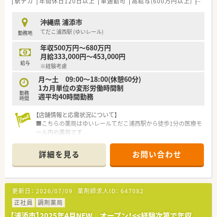
駅チカ
年間休日120日以上
車通勤可
高給与(600万円以上)
住宅補
沖縄県 浦添市
てだこ浦西駅 (ゆいレール)
勤務地
年収500万円～680万円
月給333,000円～453,000円
給与
※経験考慮
月～土 09:00～18:00(休憩60分)
1カ月単位の変形労働時間制
勤務
週平均40時間勤務
時間
【店舗情報と応需状況について】
■こちらの薬局はゆいレールてだこ浦西駅から徒歩1分の医療モ
ール内の薬局です
■内科、脳外科、整形外科を応需しています。
■薬剤師は正社員5名体制で、手厚い人員配置が魅力です。
詳細を見る
お問い合わせ
【募集背景と求める人物像について】
■今回は異動にともなう募集です。薬局を共に作り上げていく
意欲のある方を求めています。
更新日：
2026/07/09
薬剤師求人ID：
647082
■変化を楽しみ、挑戦的な環境で自身の能力を発揮したい方を歓
迎します。
正社員
調剤薬局
■チームワークを大切にし、患者様のために積極的に行動できる
【浦添市】2025年4月NEW オープン！<<経験次第で年収