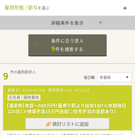
雇用形態 / 給与
を選ぶ
詳細条件を表示
条件に合う求人
9
件を
検索する
9
件の薬剤師求人
並び順
更新日：
2026/07/08
薬剤師求人ID：
672235
正社員
調剤薬局
【浦添市】年収～680万円！最寄り駅より徒歩1分！≪年間休日
120日！≫地域手当10万円支給◎住宅手当の支給あり！
検討リストに追加