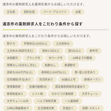
浦添市の薬剤師求人を雇用形態からお探しいただけます。
正社員
契約社員
パート・アルバイト
派遣
浦添市の薬剤師求人をこだわり条件から探す
浦添市の薬剤師求人をこだわり条件からお探しいただけます。
駅チカ
年間休日120日以上
土日祝休み
土日休み(相談可含む)
週休2.5日以上
週32h以上
新卒可
未経験可
ブランク可
Ｗワーク可
~18時までの職場
残業なし(ほぼなし含む)
転勤なし
車通勤可
高給与(600万円以上)
高時給(2,500円以上)
寮・借上社宅あり
住宅補助(手当)あり
託児所あり
60歳以上可
新規オープン
管理薬剤師
扶養内勤務OK
認定薬剤師取得支援あり
教育制度あり
シフト制
かかりつけ薬剤師
大手チェーン
大手チェーン以外
ヘルプ体制充実
一人薬剤師
22時以降勤務あり
生活環境充実
空港近く
短期・スポット