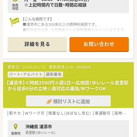
意見や要望を柔軟に汲み取ってくれる安心のサポート風土で
※上記時間内で日数・時間応相談
勤務
す。
時間
【求人情報について】
【こんな病院です】
■正社員の管理薬剤師としての雇用となっており、提示される給
■浦添市にある300床以上の精神科病院です。
与条件は想定年収500万円から600万円程度と高水準です。
■院外処方の為、入院患者さんの調剤業務がメインになります。
■これまでの実務経験や前職での実績をしっかりと考慮して決
定されるため、転職を機に確実な年収アップを目指せます。
詳細を見る
お問い合わせ
■毎年の評価に基づいた昇給制度が年1回あるほか、年2回の賞
与支給もあり、個人の頑張りが給与に直結する仕組みです。
更新日：
2026/07/16
薬剤師求人ID：
599908
パート・アルバイト
調剤薬局
【浦添市】≪時給2500円≫週2日～応相談！ゆいレール首里駅
から徒歩6分の立地☆面対応の薬局/WワークOK
検討リストに追加
駅チカ
Ｗワーク可
残業なし(ほぼなし含む)
車通勤可
高時給(2,500円以上)
沖縄県 浦添市
首里駅 (ゆいレール)
勤務地