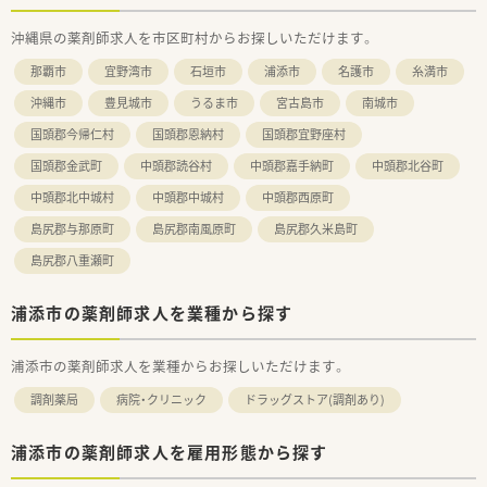
手当が支給されます。
沖縄県の薬剤師求人を市区町村からお探しいただけます。
■薬剤師手当（月82,000円）や住宅手当、家族手当など各種手当
が充実しています。
那覇市
宜野湾市
石垣市
浦添市
名護市
糸満市
沖縄市
豊見城市
うるま市
宮古島市
南城市
国頭郡今帰仁村
国頭郡恩納村
国頭郡宜野座村
国頭郡金武町
中頭郡読谷村
中頭郡嘉手納町
中頭郡北谷町
中頭郡北中城村
中頭郡中城村
中頭郡西原町
島尻郡与那原町
島尻郡南風原町
島尻郡久米島町
島尻郡八重瀬町
浦添市の薬剤師求人を業種から探す
浦添市の薬剤師求人を業種からお探しいただけます。
調剤薬局
病院・クリニック
ドラッグストア(調剤あり)
浦添市の薬剤師求人を雇用形態から探す