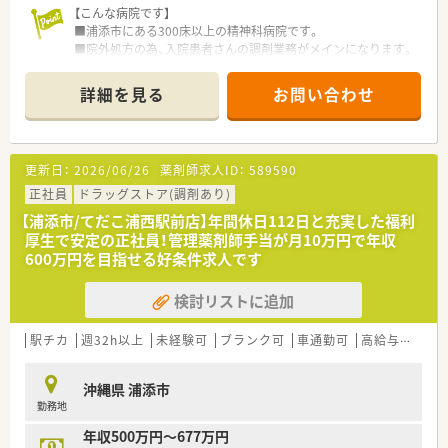
【こんな病院です】
■浦添市にある300床以上の精神科病院です。
■院外処方の為、入院患者さんの調剤業務がメインになります。
詳細を見る
お問い合わせ
更新日：
2026/06/26
薬剤師求人ID：
589590
正社員
ドラッグストア(調剤あり)
【浦添市/てだこ浦西駅前店】年間休日112日と充実した福利
厚生で安定の正社員！管理薬剤師手当が月10万円で年収
600万円を目指せる好条件求人です
検討リストに追加
駅チカ
週32h以上
未経験可
ブランク可
車通勤可
高給与(600万円以上)
沖縄県 浦添市
勤務地
年収500万円～677万円