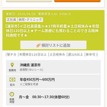
ており、各自の希望に合わせた通勤方法を選択できます。
【募集背景と求める人物像について】
更新日：
2026/06/26
薬剤師求人ID：
549810
■今回の募集は組織の体制強化に伴う欠員補充となっており、周
囲と協力しながら円滑に業務を進められる方を募っています。
正社員
病院・クリニック
■薬剤師としての実務経験を3年以上お持ちの方を想定してお
【浦添市】≪正社員募集≫★17時半終業★土日祝休み★年間
り、これまでの経験を活かして即戦力として活躍を期待します。
休日120日以上★チーム医療にも携わることのできる精神
■人物重視の評価を行っているため、未経験やブランクがある方
科病院です★
のほかシニア層の受け入れについても幅広く相談可能です。
検討リストに追加
【法人特徴について】
■沖縄県内に約40店舗を展開している地場最大手の薬局チェー
ンであり、抜群の知名度と安定した経営基盤を誇っています。
駅チカ
年間休日120日以上
土日祝休み
週32h以上
新卒可
Ｗワ
■総合病院の門前や様々なクリニックの門前に出店しており、幅
広い処方に触れることで多様な経験を積める企業です。
沖縄県 浦添市
■大手調剤チェーンであるクオールと資本提携を行っており、よ
経塚駅 (ゆいレール)
勤務地
り質の高いサービスや先進的なシステムを提供しています。
年収450万円～600万円
【求人情報について】
■正社員の勤務薬剤師として採用を行っており、これまでの調剤
※ご経験を考慮
給与
経験や前職の実績を最大限に考慮して待遇を決定します。
■提示される給与条件は年収450万円から600万円となってお
月～金 08:30～17:30(休憩60分)
り、沖縄エリアにおける高水準の待遇が目指せる環境です。
勤務
■条件を満たす場合には月5万円の家賃補助が相談できるなど、
時間
手厚い住宅補助手当をはじめとした福利厚生が整っています。