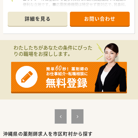
マ別研修があり、その他年次や役職に合わせた研修が充実してい
便利な立地です。 ■応需医療機関は特定せず面対応で、耳鼻科、
ます。
内科、皮膚科を中心に1日15枚程の処方箋を受け付けています。
■がん専門薬剤師は、九州がんセンターと九州大学病院と提携を
■薬剤師は3名が在籍しており、ゆとりのある人員体制で業務に
詳細を見る
お問い合わせ
しており、症例集めなどは可能です。
あたれます。
■自社開発の150コンテンツある動画は自宅でも視聴可能なよ
うに1社員1IDが付与されています。
【募集背景と求める人物像について】
■e‐learningは会社負担で受ける事ができ、認定薬剤師資格の
■今回は、現在のサービス体制を維持・強化するための欠員補充
取得も可能です。
による正社員募集です。
わたしたちがあなたの条件にぴった
■かかりつけ薬剤師業務や服薬後のフォローアップ、トレーシン
りの職場をお探しします。
<患者様への取り組み>
グレポート作成などに前向きに取り組める方を歓迎します。
■最新機器や処方せん送信アプリ導入で、薬剤師の負担を軽減す
■30代までの方であれば調剤未経験やブランクがある方も相談
ると共に患者様の待機時間を短縮しております。
可能で、第二新卒の方も対象です。
【法人特徴について】
■福岡県を中心に116店舗の調剤薬局やドラッグストアを展開
する九州最大手の企業です。
■病院門前や医療モール型、マンツーマン型まで多様な店舗形態
があり、幅広く経験を積めます。
■社員の満足度が患者様の満足度に繋がると考え、働きやすい環
境作りに注力しています。
【求人情報について】
■ご経験やスキル、勤務エリアを考慮し、年収450～650万円の
範囲で優遇されます。
沖縄県の薬剤師求人を市区町村から探す
■沖縄エリアの勤務者には、基本給与とは別に月額4万円の地域