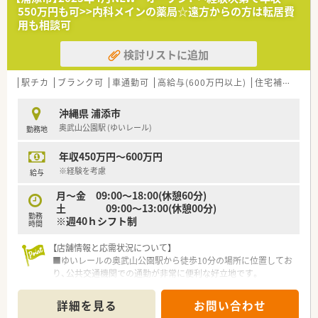
薬剤師を募集しています。
550万円も可>>内科メインの薬局☆遠方からの方は転居費
用も相談可
【求人情報について】
■年間休日は約120日と充実しており、プライベートとの両立が
検討リストに追加
十分に可能です。
■住宅手当の支給もあり、遠方からの転職を検討されている方に
も安心の条件です。
駅チカ
ブランク可
車通勤可
高給与(600万円以上)
住宅補助(手当)あり
【勤務実態について】
沖縄県 浦添市
■有給休暇は入社3ヶ月で付与され、年間平均9.5日の消化実績が
奥武山公園駅 (ゆいレール)
勤務地
あります。
■残業代は1分単位で計算されるため、働いた時間がきちんと評
年収450万円～600万円
価されます。
■男性の育休取得実績もあり、育児と仕事の両立を支援する制度
※経験を考慮
給与
が整っています。
月～金 09:00～18:00(休憩60分)
土 09:00～13:00(休憩00分)
勤務
※週40ｈシフト制
時間
【店舗情報と応需状況について】
■ゆいレールの奥武山公園駅から徒歩10分の場所に位置してお
り、公共交通機関での通勤が非常に便利な好立地です。
■主な応需科目は内科となっており、処方箋は1日あたり約90枚
を薬剤師3.5名体制で対応する予定となっています。
詳細を見る
お問い合わせ
■マイカー通勤を希望される場合も全店で車通勤が可能となっ