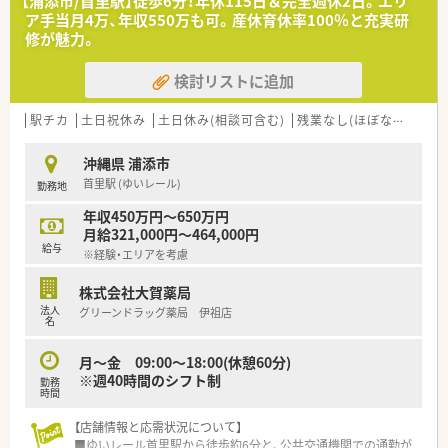
【浦添市/首里駅】徒歩6分！年休115日＆完全週休2日。エリ
ア手当月4万、年収550万も可。産休育休率100％と充実研
＜ワークライフバランスの推進＞
修が魅力。
■お客様の満足度をあげるには社員の満足度を上げるしかない
と考えており、社員のワークライフバランスを真剣に考え従業員
検討リストに追加
が働きやすい環境作りに取り組んでいます。
■出産・育児休暇の取得率が高く、常時30～40名が育児に専念し
ており復帰率が非常に高いです。（2022年6月時点）
駅チカ
土日祝休み
土日休み(相談可含む)
残業なし(ほぼなし含む)
■正社員の就業時間は、週40時間の月単位の変形労働時間制。長
時間になりがちな医療業界で「全社員残業ゼロ（繁忙期除く）」を
沖縄県 浦添市
目指しております。
首里駅 (ゆいレール)
勤務地
■九州ではめずらしい完全週休2日制の薬局で年間休日115日ご
ざいます。プライベートの充実が仕事の質につながるという観
年収450万円～650万円
点で、「従業員満足がお客様満足につながる」という理念の根幹
月給321,000円～464,000円
であり、長年従業員から愛される秘訣です。
給与
※経験・エリアを考慮
ハートクロス休暇(長期有給消化制度)や育休・産休取得率が高
く、長く働くことが出来る職場環境です。
株式会社大賀薬局
法人
グリーンドラッグ薬局 伊祖店
＜充実の研修制度＞
名
■必須研修やアドバンス研修、マネジメント研修などご自身の
レベルに応じた研修の受講が可能です。在宅やセルフメディケ
月～金 09:00～18:00(休憩60分)
ーション、漢方やがん専門薬剤師など、様々なキャリア構築に向
※週40時間のシフト制
勤務
けた研修内容を取り揃えています。
時間
■実務経験が無い方やブランクがある方も安心できる教育プロ
グラムがあるので安心してスキルアップ出来ます。
【店舗情報と応需状況について】
■社員教育に関しては、基本研修から興味ある分野を学べるテー
■ゆいレール首里駅から徒歩約6分と、公共交通機関での通勤が