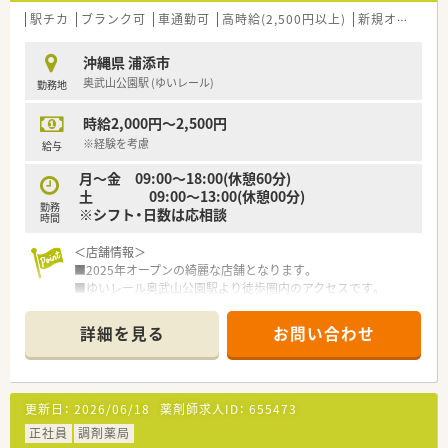
■大手ドラッグストアチェーンを運営しており、2018年の1号店
駅チカ
ブランク可
車通勤可
高時給(2,500円以上)
新規オープン
開局以降も積極的に店舗展開を進めています。
■全薬局で湯山製作所の「監査システム」を導入し、調剤過誤の
沖縄県 浦添市
リスクを極めてゼロに近づけています。
奥武山公園駅 (ゆいレール)
勤務地
■女性活躍推進法に基づく「えるぼし」三ツ星を取得しており、
多様性を尊重するダイバーシティ経営を推進しています。
時給2,000円～2,500円
【求人情報について】
※経験を考慮
給与
■正社員の給与モデルは年収480万円から550万円と高水準で、
月～金 09:00～18:00(休憩60分)
経験やスキルに応じて相談が可能です。
土 09:00～13:00(休憩00分)
■賞与は年2回（7月・12月）支給され、昇給も年1回ありますので、
勤務
※シフト・日数は応相談
長期的なキャリア形成に安心感があります。
時間
■管理薬剤師に就任すると月額10万円の手当が加算され、年収
ベースで120万円アップとなり高待遇です。
＜店舗情報＞
■2025年オープンの綺麗な店舗となります。
■ゆいレール奥武山公園駅より徒歩圏内のアクセスです。
■お車通勤も可能です。
■処方箋枚数、1日90枚程度を3名以上で対応する予定です。
詳細を見る
お問い合わせ
＜こんな会社です＞
■沖縄県内に39店舗展開しております。沖縄地場では最大手の
薬局です。【2022.9現時点】
更新日：
2026/06/18
薬剤師求人ID：
655473
■事務スタッフやフロアスタッフを多く配置して、調剤補助や患
者様の待ち時間を快適に過ごして頂くような工夫もされていま
正社員
調剤薬局