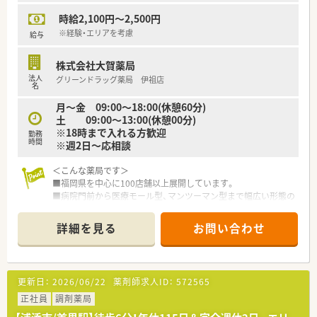
時給2,100円～2,500円
※経験・エリアを考慮
給与
株式会社大賀薬局
法人
グリーンドラッグ薬局 伊祖店
名
月～金 09:00～18:00(休憩60分)
土 09:00～13:00(休憩00分)
※18時まで入れる方歓迎
勤務
時間
※週2日～応相談
＜こんな薬局です＞
■福岡県を中心に100店舗以上展開しています。
■病院門前から医療モール型、マンツーマン型まで幅広い形態の
店舗があり、薬剤師として幅広く経験を積む事が可能です。全店
舗でOTCの取り扱いがあるため、調剤だけではなくOTCも経験で
詳細を見る
お問い合わせ
きる環境です。
■処方箋枚数に対して20枚/人程度の人数体制を維持しておりま
す。
■服薬履歴を全店オンライン共有し、自宅近く以外でも飲み合わ
更新日：
2026/06/22
薬剤師求人ID：
572565
せ・重複チェックができる体制を整えています。
■会社の収益が高ければ、社員の皆さんに給与として還元をして
正社員
調剤薬局
おり、頑張りに応じて評価頂ける会社です。