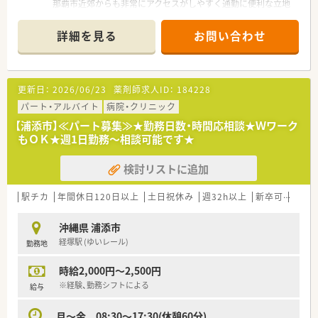
那覇市近郊からも非常にアクセスがしやすく通勤に便利な立地
です。
■近隣の医療モールより内科や泌尿器科、皮膚科、整形外科、ペ
詳細を見る
お問い合わせ
インクリニック内科などの多岐にわたる処方箋を応需していま
す。
■処方箋枚数は1日あたり50枚から70枚程度となっており、広範
囲な科目に触れながらバランスよく経験を積める環境です。
更新日：
2026/06/23
薬剤師求人ID：
184228
【募集背景と求める人物像について】
パート・アルバイト
病院・クリニック
■今回は産前産後休暇・育児休暇に入られるスタッフの代替、お
【浦添市】≪パート募集≫★勤務日数・時間応相談★Ｗワーク
よび今後の体制強化を見据えて管理薬剤師を急募しておりま
もＯＫ★週1日勤務～相談可能です★
す。
■管理薬剤師として店舗をまとめ、周囲の正社員やパートタイマ
検討リストに追加
ーのスタッフと円滑に連携が取れる協調性のある方を求めてい
ます。
■調剤の経験年数は問いませんが、患者様や門前ドクターに対し
駅チカ
年間休日120日以上
土日祝休み
週32h以上
新卒可
Ｗワ
て明るく丁寧なコミュニケーションを取れる方を歓迎いたしま
す。
沖縄県 浦添市
経塚駅 (ゆいレール)
勤務地
【法人特徴について】
■沖縄県内においてグループ計10店舗の調剤薬局を展開してお
時給2,000円～2,500円
り、地域の医療モールを中心に安定した経営を続けています。
■従業員が気持ちよく働ける職場作りを目指しており、ほぼ毎年
※経験、勤務シフトによる
給与
1店舗のペースで新店開局を進めている勢いのある会社です。
■社長自身が30代前半の現役薬剤師ということもあり、現場の
月～金 08:30～17:30(休憩60分)