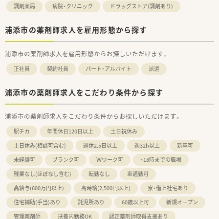
調剤薬局
病院・クリニック
ドラッグストア(調剤あり)
浦添市の薬剤師求人を雇用形態から探す
浦添市の薬剤師求人を雇用形態からお探しいただけます。
正社員
契約社員
パート・アルバイト
派遣
浦添市の薬剤師求人をこだわり条件から探す
浦添市の薬剤師求人をこだわり条件からお探しいただけます。
駅チカ
年間休日120日以上
土日祝休み
土日休み(相談可含む)
週休2.5日以上
週32h以上
新卒可
未経験可
ブランク可
Ｗワーク可
~18時までの職場
残業なし(ほぼなし含む)
転勤なし
車通勤可
高給与(600万円以上)
高時給(2,500円以上)
寮・借上社宅あり
住宅補助(手当)あり
託児所あり
60歳以上可
新規オープン
管理薬剤師
扶養内勤務OK
認定薬剤師取得支援あり