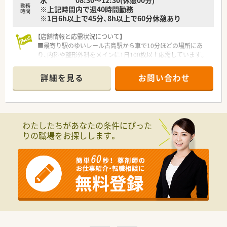
水 08:30～12:30(休憩00分)
勤務
※上記時間内で週40時間勤務
時間
※1日6h以上で45分、8h以上で60分休憩あり
【店舗情報と応需状況について】
■最寄り駅のゆいレール古島駅から車で10分ほどの場所にあ
り、内科や整形外科をメインに1日100枚以上応需しています。
■薬剤師は3名から4名体制で運営されており、事務スタッフに
よるピッキング補助体制など協力体制も整っています。
詳細を見る
お問い合わせ
■処方品目数は1200品目を超えており、在宅業務も個人宅2件ほ
ど対応するなど地域密着型の医療を提供しています。
【法人特徴について】
■沖縄県内で調剤薬局を3店舗展開しており、大手チェーンとの
わたしたちがあなたの条件にぴった
業務提携により安定した経営基盤と最新システムを誇ります。
りの職場をお探しします。
■従業員への還元を何よりも大切に考えており、頑張りや評価次
第で高年収を実現できる環境づくりに注力している法人です。
■離島への薬局開設プロジェクトなど地域貢献にも積極的で、沖
縄で一番進んでいる薬局を目指して成長を続けています。
【勤務実態について】
■みなし残業は月10時間分含まれていますが、実際にはほとん
ど発生しないため仕事終わりの時間も充実させることが可能で
す。
■残業が発生した際も1分単位で手当が全額支給される仕組みに