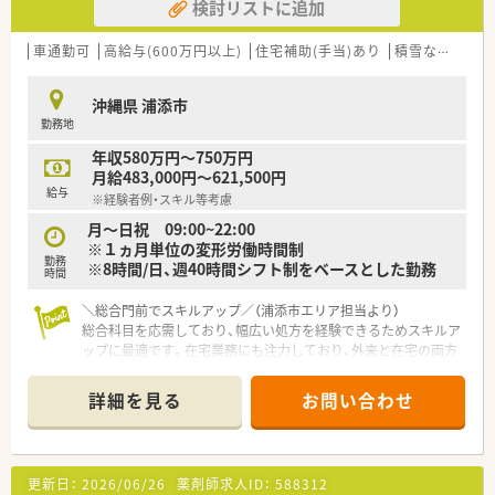
検討リストに追加
車通勤可
高給与(600万円以上)
住宅補助(手当)あり
積雪なし
生活
沖縄県 浦添市
勤務地
年収580万円～750万円
月給483,000円～621,500円
給与
※経験者例・スキル等考慮
月～日祝 09:00~22:00
※１ヵ月単位の変形労働時間制
勤務
※8時間/日、週40時間シフト制をベースとした勤務
時間
＼総合門前でスキルアップ／（浦添市エリア担当より）
総合科目を応需しており、幅広い処方を経験できるためスキルア
ップに最適です。在宅業務にも注力しており、外来と在宅の両方
の専門性を高められます。
詳細を見る
お問い合わせ
【店舗情報と応需状況について】
■総合病院の門前薬局として、多岐にわたる総合科目の処方箋を
月に約2400枚と幅広く応需している店舗です。
■開局時間は曜日を問わず9時から22時までとなっており、幅広
更新日：
2026/06/26
薬剤師求人ID：
588312
いライフスタイルを持つ患者様が来局されます。