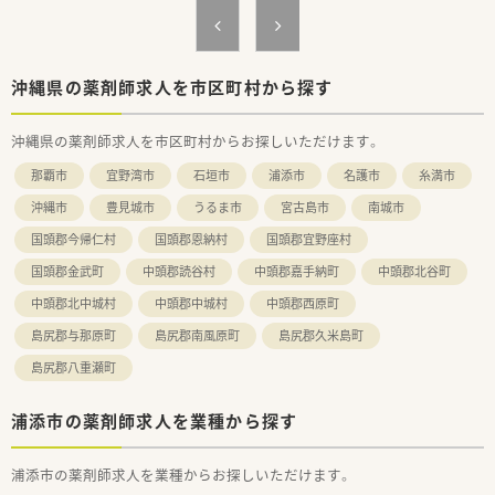
なっており、サービス残業の心配がなく安心して働けます。
■2日間のアニバーサリー休暇など特別休暇制度も充実してお
り、有給休暇と合わせて長期の連休を取得することも可能です。
【職場環境と雰囲気】
沖縄県の薬剤師求人を市区町村から探す
■従業員同士の仲が非常に良く連携がスムーズに図れる組織で
あり、急な休みが必要な際も互いに助け合える環境が自慢です。
沖縄県の薬剤師求人を市区町村からお探しいただけます。
■20代から50代まで幅広い層が活躍していますが、現在は特に
組織の活性化を目指して若手や中堅層の採用を強化していま
那覇市
宜野湾市
石垣市
浦添市
名護市
糸満市
す。
■最新の調剤機器やシステムが導入されているため、ミスを防ぎ
沖縄市
豊見城市
うるま市
宮古島市
南城市
ながら効率的に業務を進められるストレスの少ない職場です。
国頭郡今帰仁村
国頭郡恩納村
国頭郡宜野座村
国頭郡金武町
中頭郡読谷村
中頭郡嘉手納町
中頭郡北谷町
中頭郡北中城村
中頭郡中城村
中頭郡西原町
島尻郡与那原町
島尻郡南風原町
島尻郡久米島町
島尻郡八重瀬町
浦添市の薬剤師求人を業種から探す
浦添市の薬剤師求人を業種からお探しいただけます。