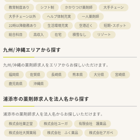
教育制度あり
シフト制
かかりつけ薬剤師
大手チェーン
大手チェーン以外
ヘルプ体制充実
一人薬剤師
22時以降勤務あり
生活環境充実
空港近く
短期・スポット
総合科目
高収入
在宅
積雪なし
リゾート
九州/沖縄エリアから探す
九州/沖縄の薬剤師求人をエリアからお探しいただけます。
福岡県
佐賀県
長崎県
熊本県
大分県
宮崎県
鹿児島県
沖縄県
浦添市の薬剤師求人を法人名から探す
浦添市の薬剤師求人を法人名からお探しいただけます。
株式会社薬正堂
株式会社ユーガ
有限会社 護薬品
株式会社大賀薬局
株式会社 ふく薬品
株式会社アガペ