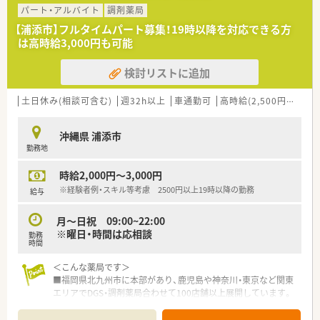
■外来業務をメインとしながらも、地域のニーズに応えるため施
パート・アルバイト
調剤薬局
設や居宅への在宅医療にも積極的に取り組んでいます。
【浦添市】フルタイムパート募集！19時以降を対応できる方
は高時給3,000円も可能
【募集背景と求める人物像について】
■今回は店舗の新規開設と近隣地域の在宅患者様の増加に伴う、
検討リストに追加
体制強化を目的とした増員急募の求人募集です。
■調剤経験のある方はもちろん、未経験の方やブランクのある方
でも前向きに業務に取り組める方を歓迎しています。
土日休み(相談可含む)
週32h以上
車通勤可
高時給(2,500円以上)
■周囲のスタッフと円滑なコミュニケーションを図りながら、地
域医療に貢献したいという熱意を持つ方を求めています。
沖縄県 浦添市
勤務地
【法人特徴について】
■全国で130店舗以上を展開しており、調剤薬局の枠を超えて
時給2,000円～3,000円
OTC店舗や介護施設なども多角的に運営しています。
■デイサービスや介護付き有料老人ホームの運営にも力を注い
※経験者例・スキル等考慮 2500円以上19時以降の勤務
給与
でおり、地域医療と福祉に深く携わる多角的企業です。
■年間15件以上の新規開局を安定して行っており、盤石な経営
月～日祝 09:00~22:00
基盤のもとで地域密着型のサービスを提供しています。
※曜日・時間は応相談
勤務
時間
＜こんな薬局です＞
■福岡県北九州市に本部があり、鹿児島や神奈川・東京など関東
エリアでDGS・調剤薬局合わせて100店舗以上展開しています。
■調剤薬局以外にドラッグストア、介護事業所、施術所など多角
化経営しております。