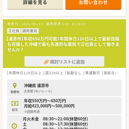
詳細を見る
お問い合わせ
■風通しの良い社風で社員のやる気を重視！年齢や社歴に関わら
ずチャレンジできる環境が整っています。早期のキャリアアッ
プを望む方にもオススメです。
■産休・育休はもちろん、復帰後の時短勤務制度もございます。
更新日：
2026/06/18
薬剤師求人ID：
418813
■直近3年間（2019～2021年）の新卒入社者の離職率3％です！
■門前のドクターとの関係性も良好で、就業環境も整っておりま
正社員
調剤薬局
す。
【浦添市】年収650万円可能！年間休日120日以上で最新設備
■事務が複数名おり、薬剤師様のサポート体制も徹底されており
も完備した沖縄で最も先進的な薬局で正社員として働きま
薬剤師が対人業務に専念できる環境が整っております。
せんか？
■薬局の雰囲気も良く大信薬局の中でも研修店舗の1つであり、
人間関係も良好です。
検討リストに追加
＜教育体制について＞
■eラーニングによる資格取得支援も導入済み。申請・更新も会
年間休日120日以上
週32h以上
転勤なし
車通勤可
高給与(600万円以上)
社負担で行うことが可能です。
沖縄県 浦添市
＜働きやすい環境作り＞
古島駅 (ゆいレール)
勤務地
■エリアマネージャーやラウンダー専任社員を配置している為、
休みも取りやすい環境です。
年収550万円～650万円
■【準社員制度有】週32時間以上勤務の方対象。時給制ですが、賞
月給423,000円～500,000円
与の支給も有ります。
給与
※経験考慮
月火木金 08:30～21:00(休憩60分)
土 08:30～17:30(休憩60分)