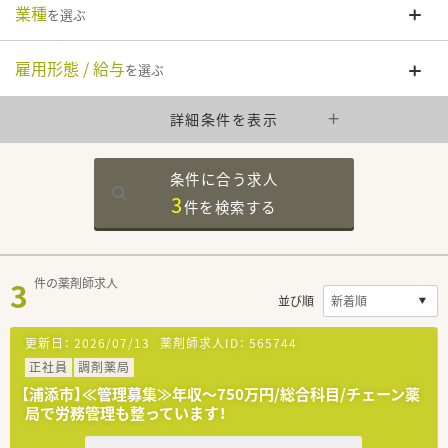
業種
を選ぶ
雇用形態 / 給与
を選ぶ
詳細条件を表示
条件に合う求人
3
件を
検索する
3
件の薬剤師求人
並び順
更新日：
2026/07/13
薬剤師求人ID：
565744
正社員
調剤薬局
【浦添市】≪管理募集≫年収～750万円/総合科目/チェーン薬
局で労務管理も整っています！