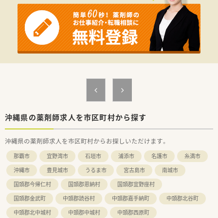
で破格の高年収を実現可能です。
■最新のシステム導入を積極的に進め、沖縄で一番進んでいる薬
局を目指す高いビジョンを持っています。
【勤務実態について】
■残業はほとんど発生しない状況ですが、万が一超過した場合は
1分単位で残業代が支給されます。
■有給休暇は非常に取得しやすい環境で、年2日のアニバーサリ
ー休暇も利用可能です。
■急なお休みが必要な際にも店舗間の応援体制が整っているた
め、安心して休暇を取得できます。
【想定される業務内容】
■アドベンチストメディカルセンター門前で内科、小児科、皮膚
沖縄県の薬剤師求人を市区町村から探す
科、整形外科などの調剤業務を担当します。
■外国人患者様も多いため、英語など語学に興味がある方は翻訳
沖縄県の薬剤師求人を市区町村からお探しいただけます。
機を活用しながら対応できます。
■服薬指導、監査、調剤といった薬剤師本来の業務に、最新のシ
那覇市
宜野湾市
石垣市
浦添市
名護市
糸満市
ステムを活用しながら集中できます。
沖縄市
豊見城市
うるま市
宮古島市
南城市
国頭郡今帰仁村
国頭郡恩納村
国頭郡宜野座村
国頭郡金武町
中頭郡読谷村
中頭郡嘉手納町
中頭郡北谷町
中頭郡北中城村
中頭郡中城村
中頭郡西原町