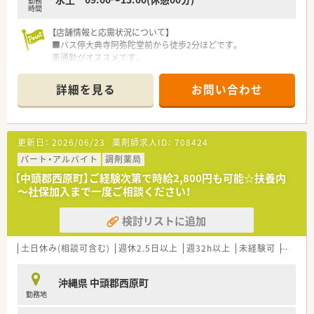
勤務
す。
時間
■在宅医療において沖縄県内でNo.1の実績を誇り、最先端のDX
化や自動ピッキング装置の導入などにより業務効率化を進めて
【店舗情報と応需状況について】
います。 ■地域連携薬局の取得や専門医療機関連携薬局の展開
■バス停大典寺阿弥陀堂前から徒歩2分ほどです。
など、業界の先駆けとなる取り組みを沖縄でいち早く実践してい
車通勤がオススメです。
る企業です。
■内科や小児科など11の多岐にわたる科目を応需しており、処
方箋は月に約500枚を応需しております。
詳細を見る
お問い合わせ
【求人情報について】
■現在は薬剤師1名と医療事務1名が在籍しており、少人数でア
■これまでのご経験やスキルを最大限に考慮し、年収450万円か
ットホームな雰囲気の中で働けます。
ら550万円の範囲で納得感のある給与条件を提示させていただ
きます。
【法人特徴について】
更新日：
2026/06/23
薬剤師求人ID：
708424
■産休・育休の取得率および復帰率が100％を継続しており、ラ
■沖縄県内と熊本県に計15店舗を展開する事業内容で、地域密
イフステージが変化しても長く働き続けられる制度が万全で
着型のチェーン薬局として運営しています。
パート・アルバイト
調剤薬局
す。
■沖縄の南部や中部、北部に幅広く出店している形態のため、お
【中頭郡西原町】ご経験次第で時給2,800円も可能☆扶養内
■沖縄県外からの移住を希望される方には、最大30万円の赴任
休みの際のフォロー体制も万全です。
～社保加入まで一度ご相談ください！
手当が相談可能であり、新天地でのスタートを強力に支援いたし
■社内外の研修や学会参加などの教育に力を入れており、社員の
ます。
成長を後押しする理念を持つ企業です。
検討リストに追加
【こんな取り組みをしています】
■お休みの取得を促進するため、複数店舗で連携して応援スタッ
土日休み(相談可含む)
週休2.5日以上
週32h以上
未経験可
ブラン
フを派遣するヘルプ体制を整えています。
■定期的な勉強会やe-Learningを導入し、スタッフが自発的に
沖縄県 中頭郡西原町
学べる教育制度を充実させています。
勤務地
■Wワークも可能とするなど、多様な働き方を支援し、個人のラ
イフスタイルに合わせた勤務を応援します。