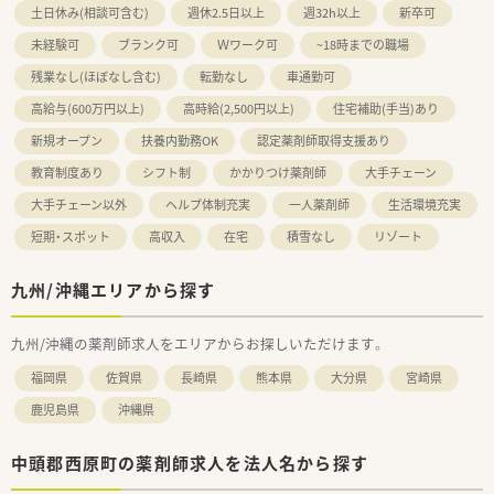
土日休み(相談可含む)
週休2.5日以上
週32h以上
新卒可
未経験可
ブランク可
Ｗワーク可
~18時までの職場
残業なし(ほぼなし含む)
転勤なし
車通勤可
高給与(600万円以上)
高時給(2,500円以上)
住宅補助(手当)あり
新規オープン
扶養内勤務OK
認定薬剤師取得支援あり
教育制度あり
シフト制
かかりつけ薬剤師
大手チェーン
大手チェーン以外
ヘルプ体制充実
一人薬剤師
生活環境充実
短期・スポット
高収入
在宅
積雪なし
リゾート
九州/沖縄エリアから探す
九州/沖縄の薬剤師求人をエリアからお探しいただけます。
福岡県
佐賀県
長崎県
熊本県
大分県
宮崎県
鹿児島県
沖縄県
中頭郡西原町の薬剤師求人を法人名から探す