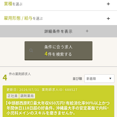
業種
を選ぶ
雇用形態 / 給与
を選ぶ
詳細条件を表示
条件に合う求人
4
件を
検索する
4
件の薬剤師求人
並び順
更新日：
2026/07/31
薬剤師求人ID：
688527
正社員
調剤薬局
【中頭郡西原町】最大年収650万円！有給消化率90％以上かつ
年間休日118日超の好条件。沖縄最大手の安定基盤で内科・
小児科メインのスキルを磨きませんか。