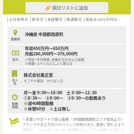
検討リストに追加
土日祝休み
新卒可
未経験可
車通勤可
高給与(600万円以上)
認
沖縄県 中頭郡西原町
勤務地
年収450万円～650万円
月給280,000円～376,000円
給与
※想定・平均残業、各種手当を含んだ総額
※経験・スキルなどにより異なる
株式会社薬正堂
法人
すこやか薬局 かけぼく店
名
月～金 9：00～18：00 土 9：00～12：30
①8：30～ ②9：00～ ③9：30～の勤務あり
※週40時間勤務
勤務
時間
※休憩60分 ※土は無し
＼手厚いサポートで安心復帰／（中頭郡西原町エリア担当より）
ブランクがある方向けのリベンジ研修があり、業務に慣れるまで
周囲がしっかり支えるため、未経験や久しぶりの就業でも安心で