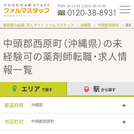
平日9：30-19：00 土日10：00-19：00
薬剤師の転職・求人サイト ファルマスタッフ
沖縄県
中頭郡西原町
未経
中頭郡西原町（沖縄県）の未
経験可
の薬剤師転職・求人情
報一覧
エリア
駅
で探す
から探す
都道府県
沖縄県
市区町村
中頭郡西原町