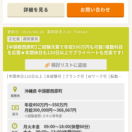
す。
詳細を見る
お問い合わせ
【店舗情報と応需状況について】
■近隣にあるハートライフクリニックより内科や小児科、糖尿病
内科をメインに1日100枚前後の処方箋を応需しています。
■薬剤師は3～4名体制で運営されており、医療事務スタッフは6
更新日：
2026/06/26
薬剤師求人ID：
704643
名と手厚く配置されているため、調剤補助体制も非常に充実して
います。
正社員
調剤薬局
■現在は居宅在宅業務を3件実施しており、外来業務と並行して
【中頭郡西原町】ご経験次第で年収550万円も可能！複数科目
地域に密着した薬学的管理の実績を積むことが可能な環境で
を応需★年間休日も120日以上でプライベートも充実です！
す。
検討リストに追加
【募集背景と求める人物像について】
■欠員補充に伴う急募案件であり、即戦力として期待される実務
経験3年以上の薬剤師の方を優先的に採用したいと考えていま
年間休日120日以上
未経験可
ブランク可
Ｗワーク可
転勤なし
す。
■人物重視の評価を行っているため、周囲の事務スタッフや患者
沖縄県 中頭郡西原町
様と円滑なコミュニケーションが取れる誠実な方を求めており
勤務地
ます。 ■沖縄最大手の安定した環境で長く働き続けたい意欲が
あり、専門知識の向上に前向きに取り組める50代までの方を募
年収450万円～550万円
集します。
月給300,000円～366,667円
給与
※経験者例・スキル等考慮
【法人特徴について】
■沖縄県内に44店舗を展開する県内最大手のチェーン薬局であ
月火木金 09:00～18:00(休憩60分)
り、強力なネットワークによる店舗間のヘルプ体制が大変良好で
水土 09:00～13:00(休憩00分)