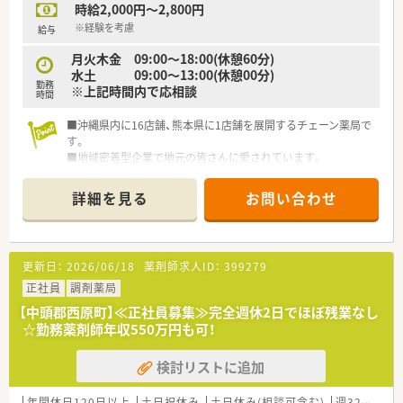
時給2,000円～2,800円
【こんな方にオススメ】
※経験を考慮
給与
■年間休日120日以上でお休みをしっかり確保し、プライベート
月火木金 09:00～18:00(休憩60分)
も充実させたい方に非常にオススメです。
水土 09:00～13:00(休憩00分)
■車通勤が可能で転勤もないため、住み慣れた地域で腰を据えて
勤務
※上記時間内で応相談
長く安定して働きたい方に最適です。
時間
■充実したフォロー体制がある環境で、一人薬剤師の経験を積み
ながら成長したい方にぴったりの職場です。
■沖縄県内に16店舗、熊本県に1店舗を展開するチェーン薬局で
す。
■地域密着型企業で地元の皆さんに愛されています。
■社内・社外研修、学会参加、症例検討会などの教育・研修にも力
を入れている会社です。
詳細を見る
お問い合わせ
■沖縄南部に6店舗・中部に9店舗・北部に1店舗ございますので
お休みの際のフォロー体制も整っています。
更新日：
2026/06/18
薬剤師求人ID：
399279
正社員
調剤薬局
【中頭郡西原町】≪正社員募集≫完全週休2日でほぼ残業なし
☆勤務薬剤師年収550万円も可！
検討リストに追加
年間休日120日以上
土日祝休み
土日休み(相談可含む)
週32h以上