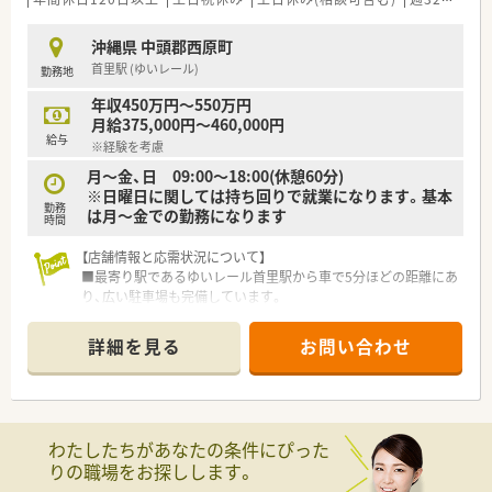
沖縄県 中頭郡西原町
首里駅 (ゆいレール)
勤務地
年収450万円～550万円
月給375,000円～460,000円
給与
※経験を考慮
月～金、日 09:00～18:00(休憩60分)
※日曜日に関しては持ち回りで就業になります。基本
勤務
は月～金での勤務になります
時間
【店舗情報と応需状況について】
■最寄り駅であるゆいレール首里駅から車で5分ほどの距離にあ
り、広い駐車場も完備しています。
■内科、小児科、皮膚科、整形外科など幅広い科目を応需し、1日
平均100枚の処方箋を扱っています。
詳細を見る
お問い合わせ
■午前5名、午後4名の薬剤師体制と常時5名の事務体制で、患者
様とじっくり向き合える環境です。
【法人特徴について】
■沖縄県内でグループ含め4店舗の調剤薬局を展開しており、店
わたしたちがあなたの条件にぴった
舗間の強力なヘルプ体制が整っています。
りの職場をお探しします。
■社員への還元を非常に大切にしており、ご評価次第ではエリア