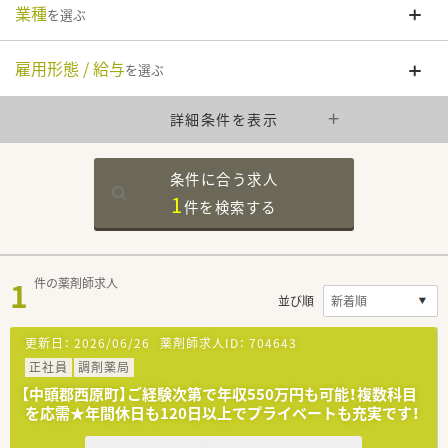
業種
を選ぶ
雇用形態 / 給与
を選ぶ
詳細条件を表示
条件に合う求人
1
件を
検索する
1
件の薬剤師求人
並び順
更新日：
2026/06/26
薬剤師求人ID：
704643
正社員
調剤薬局
【中頭郡西原町】ご経験次第で年収550万円も可能！複数科目
を応需★年間休日も120日以上でプライベートも充実です！