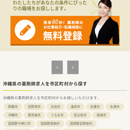
わたしたちがあなたの条件にぴった
着型のチェーン薬局として運営しています。
りの職場をお探しします。
■沖縄の南部や中部、北部に幅広く出店している形態のため、お
休みの際のフォロー体制も万全です。
■社内外の研修や学会参加などの教育に力を入れており、社員の
成長を後押しする理念を持つ企業です。
【こんな取り組みをしています】
■お休みの取得を促進するため、複数店舗で連携して応援スタッ
フを派遣するヘルプ体制を整えています。
■定期的な勉強会やe-Learningを導入し、スタッフが自発的に
学べる教育制度を充実させています。
■Wワークも可能とするなど、多様な働き方を支援し、個人のラ
イフスタイルに合わせた勤務を応援します。
【こんな方にオススメ】
■年間休日120日以上でお休みをしっかり確保し、プライベート
沖縄県の薬剤師求人を市区町村から探す
も充実させたい方に非常にオススメです。
■車通勤が可能で転勤もないため、住み慣れた地域で腰を据えて
沖縄県の薬剤師求人を市区町村からお探しいただけます。
長く安定して働きたい方に最適です。
■充実したフォロー体制がある環境で、一人薬剤師の経験を積み
那覇市
宜野湾市
石垣市
浦添市
名護市
糸満市
ながら成長したい方にぴったりの職場です。
沖縄市
豊見城市
うるま市
宮古島市
南城市
国頭郡今帰仁村
国頭郡恩納村
国頭郡宜野座村