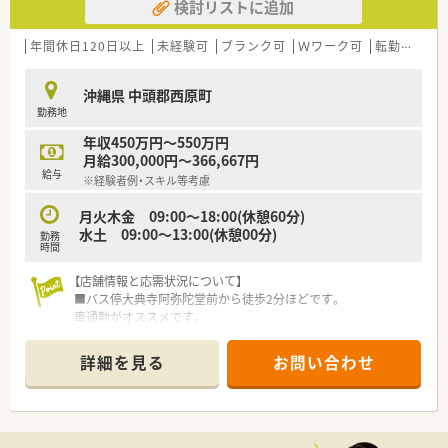
検討リストに追加
年間休日120日以上
未経験可
ブランク可
Ｗワーク可
転勤なし
沖縄県 中頭郡西原町
勤務地
年収450万円～550万円
月給300,000円～366,667円
給与
※経験者例・スキル等考慮
月火木金 09:00～18:00(休憩60分)
水土 09:00～13:00(休憩00分)
勤務
時間
【店舗情報と応需状況について】
■バス停大典寺阿弥陀堂前から徒歩2分ほどです。
車通勤がオススメです。
■内科や小児科など11の多岐にわたる科目を応需しており、処
方箋は月に約500枚を応需しております。
詳細を見る
お問い合わせ
■現在は薬剤師1名と医療事務1名が在籍しており、少人数でア
ットホームな雰囲気の中で働けます。
【法人特徴について】
■沖縄県内と熊本県に計15店舗を展開する事業内容で、地域密