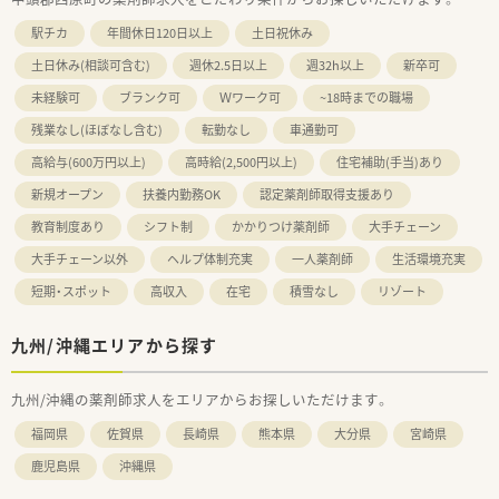
駅チカ
年間休日120日以上
土日祝休み
土日休み(相談可含む)
週休2.5日以上
週32h以上
新卒可
未経験可
ブランク可
Ｗワーク可
~18時までの職場
残業なし(ほぼなし含む)
転勤なし
車通勤可
高給与(600万円以上)
高時給(2,500円以上)
住宅補助(手当)あり
新規オープン
扶養内勤務OK
認定薬剤師取得支援あり
教育制度あり
シフト制
かかりつけ薬剤師
大手チェーン
大手チェーン以外
ヘルプ体制充実
一人薬剤師
生活環境充実
短期・スポット
高収入
在宅
積雪なし
リゾート
九州/沖縄エリアから探す
九州/沖縄の薬剤師求人をエリアからお探しいただけます。
福岡県
佐賀県
長崎県
熊本県
大分県
宮崎県
鹿児島県
沖縄県