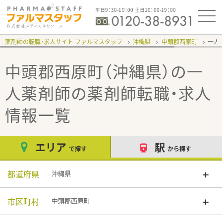
平日9：30-19：00 土日10：00-19：00
薬剤師の転職・求人サイト ファルマスタッフ
沖縄県
中頭郡西原町
一人
中頭郡西原町（沖縄県）の一
人薬剤師
の薬剤師転職・求人
情報一覧
エリア
駅
で探す
から探す
都道府県
沖縄県
市区町村
中頭郡西原町