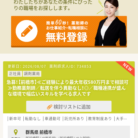
わたしたちがあなたの条件にぴった
■総合病院の門前薬局として地域の医療を支えており、多様な処
りの職場をお探しします。
方箋に触れることで幅広い知識を習得できる環境です
【求人情報について】
■正社員として最大年収650万円までのご相談が可能であり、こ
れまでのご経験やスキルをしっかりと考慮し決定します。
■年間休日120日以上で日曜と祝日がお休みとなっており、オン
とオフの切り替えがしやすくプライベートを大切にできます。
■結婚や転居に伴う入社時期の調整など、求職者様のライフスタ
イルに合わせた柔軟な働き方のご相談も随時可能です。
【法人特徴について】
更新日：
2026/08/07
薬剤師求人ID：
734853
■埼玉県北部を中心に複数の店舗を展開しており、地域医療への
正社員
調剤薬局
貢献をモットーに地域住民の健康をサポートしています。
■どの店舗も家庭的な雰囲気で働きやすい環境が整っており、従
急募！【前橋市】≪ご経験により最大年収580万円まで相談可
業員同士のコミュニケーションが活発で風通しが良いです。
≫勤務薬剤師／転居を伴う異動なし！◎／職種連携が盛ん
■地域の中核病院前に実践的な研修センターを設置しており、社
な環境で幅広いスキルを学べる求人です
員の教育やスキルアップを法人全体で支援しております。
検討リストに追加
【こんな方が活躍中】
■ワークライフバランスを重視し、仕事とプライベートを両立さ
新卒可
転勤なし
車通勤可
託児所あり
教育制度あり
大手チェーン以外
せながら、イキイキとメリハリをつけて働くスタッフが多いで
す。
■幅広い科目の処方箋を経験することで、薬剤師としてのスキル
群馬県 前橋市
アップを目指し、自己研鑽に励む向上心の高い方が活躍していま