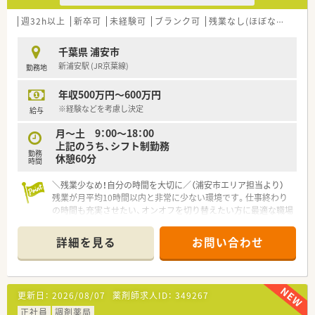
■在宅実施店舗は年々増加しており、在宅医療へもしっかりと関
わる事ができます。
週32h以上
新卒可
未経験可
ブランク可
残業なし(ほぼなし含む)
■育児休暇は3歳まで取得が可能で、時短制度は小学5年生まで
時短勤務ができるよう変更予定です。
千葉県 浦安市
■年間休日が120日とワークライフバランスが整っています
新浦安駅 (JR京葉線)
勤務地
■日用品から常備薬まで、従業員割引制度など嬉しいメリットも
たくさんあります！
年収500万円～600万円
※経験などを考慮し決定
給与
月～土 9：00～18：00
上記のうち、シフト制勤務
勤務
休憩60分
時間
＼残業少なめ！自分の時間を大切に／（浦安市エリア担当より）
残業が月平均10時間以内と非常に少ない環境です。仕事終わり
の時間も充実させたい、オンオフを切り替えたい方に最適な職場
ですよ。
＊------------------------------------------＊
詳細を見る
お問い合わせ
【店舗情報と応需状況について】
■近隣の大学病院から総合科目の処方箋を応需しており、幅広い
疾患や処方内容に触れることで薬剤師としての知見が深まりま
す。
更新日：
2026/08/07
薬剤師求人ID：
349267
■1日あたりの処方箋枚数は50枚程度となっており、薬剤師4名
体制で一人ひとりの患者様と丁寧に向き合える環境が整ってい
正社員
調剤薬局