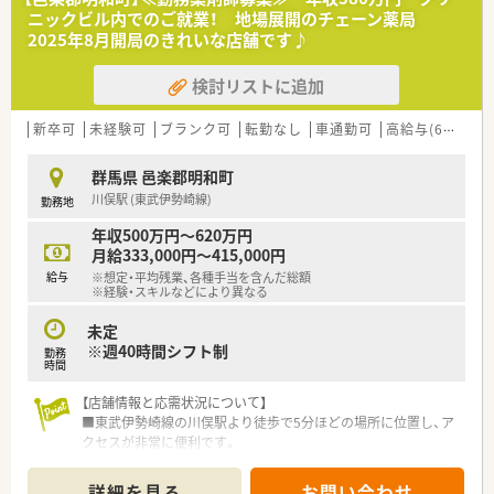
す。
ニックビル内でのご就業！ 地場展開のチェーン薬局
■現在の勤務者数は薬剤師常勤2名体制となっており、欠員補充
2025年8月開局のきれいな店舗です♪
後も協力し合いながら施設在宅を含めた業務にしっかりと対応
します。
検討リストに追加
【募集背景と求める人物像について】
■本年9月に退職予定のスタッフがいるための欠員補充の急募案
新卒可
未経験可
ブランク可
転勤なし
車通勤可
高給与(600万円以上)
件となっており、早めのご就業が可能な方はまずはご相談くださ
い。
群馬県 邑楽郡明和町
■地域の患者様に寄り添い、少しの変化にも気づいて対応できる
川俣駅 (東武伊勢崎線)
勤務地
ような、思いやりのあるコミュニケーションを取れる方を求めて
います。
年収500万円～620万円
■在宅業務も行っているため、地域医療に熱意を持ち、積極的に
月給333,000円～415,000円
新しい知識を学んでいく前向きな姿勢のある方を大歓迎いたし
給与
※想定・平均残業、各種手当を含んだ総額
ます。
※経験・スキルなどにより異なる
【職場環境と雰囲気】
未定
■患者様から感謝の言葉をいただけるアットホームな雰囲気の
※週40時間シフト制
勤務
職場で、スタッフ全員が同じ気持ちで笑顔あふれる対応を行って
時間
います。
【店舗情報と応需状況について】
■病児保育室や託児所を完備しており、子育て中のスタッフも不
■東武伊勢崎線の川俣駅より徒歩で5分ほどの場所に位置し、ア
安なく働ける手厚いサポート体制が整っている自慢の職場環境
クセスが非常に便利です。
です。
■新しく開局するクリニックの門前として整形外科と皮膚科の
■定期的に勉強会が開催され、未経験の方でも周囲のサポートを
処方箋を応需する予定です。
受け着実にスキルアップできる風通しの良い働きやすい職場環
詳細を見る
お問い合わせ