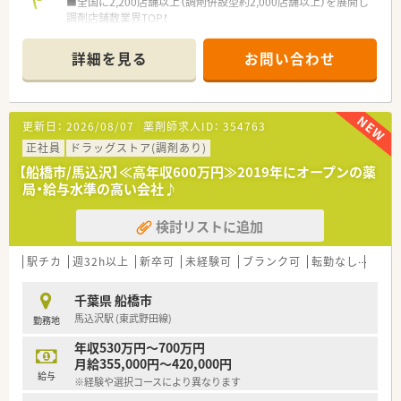
■全国に2,200店舗以上（調剤併設型約2,000店舗以上）を展開し
調剤店舗数業界TOP！
■店舗拡大に伴いキャリアアップできるポジションが多数あり！
頑張り次第で高給与も可能！
詳細を見る
お問い合わせ
■経験や勤務コースによりますが、経験の少ない方でも500万前
半スタートと業界TOP水準！
■職種や職域に合わせ、豊富な社内研修や外部組織と連携した研
修を用意されています
更新日：
2026/08/07
薬剤師求人ID：
354763
■薬剤師が中心の会社だからこそ活躍できるキャリアパスが多
種多様に用意されています。
正社員
ドラッグストア(調剤あり)
■店舗拡大に伴い、エリアマネジャーや営業部長等のマネジメン
【船橋市/馬込沢】≪高年収600万円≫2019年にオープンの薬
トのポジションも増えます。
局・給与水準の高い会社♪
■在宅や教育等の専門性を活かせるスペシャリストを目指すこ
とも可能です。
検討リストに追加
■その他にも、管理部門や商品部門等の本社スタッフなど活動領
域は多種多様です。
■在宅実施店舗は年々増加しており、在宅医療へもしっかりと関
駅チカ
週32h以上
新卒可
未経験可
ブランク可
転勤なし
高給与
わる事ができます。
■育児休暇は3歳まで取得が可能で、時短制度は小学5年生まで
千葉県 船橋市
時短勤務ができるよう変更予定です。
馬込沢駅 (東武野田線)
勤務地
■年間休日が120日とワークライフバランスが整っています
■日用品から常備薬まで、従業員割引制度など嬉しいメリットも
年収530万円～700万円
たくさんあります！
月給355,000円～420,000円
給与
※経験や選択コースにより異なります