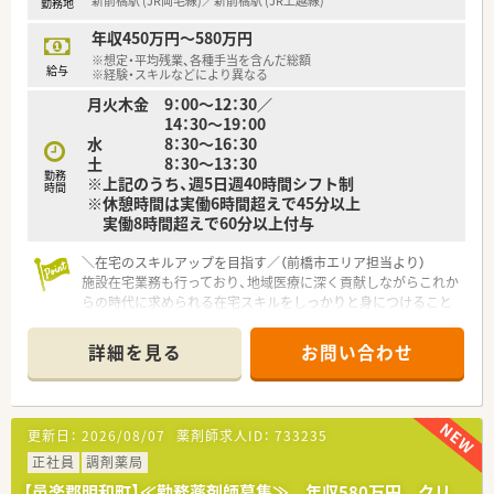
新前橋駅 (JR両毛線)／新前橋駅 (JR上越線)
勤務地
す。
■病院での勤務経験を活かし、チームワークを大切にしながら、
年収450万円～580万円
患者様に寄り添った丁寧な服薬指導を行っている方が多いで
※想定・平均残業、各種手当を含んだ総額
給与
す。
※経験・スキルなどにより異なる
月火木金 9：00～12：30／
14：30～19：00
水 8：30～16：30
土 8：30～13：30
勤務
※上記のうち、週5日週40時間シフト制
時間
※休憩時間は実働6時間超えで45分以上
実働8時間超えで60分以上付与
＼在宅のスキルアップを目指す／（前橋市エリア担当より）
施設在宅業務も行っており、地域医療に深く貢献しながらこれか
らの時代に求められる在宅スキルをしっかりと身につけること
ができる魅力的な求人となっています。
＊------------------------------------------＊
詳細を見る
お問い合わせ
【店舗情報と応需状況について】
■最寄り駅である新前橋駅から車で約15分の場所に位置してお
り、日々の通勤にはマイカーの利用が大変便利で快適な環境で
更新日：
2026/08/07
薬剤師求人ID：
733235
す。
■処方箋は泌尿器科や皮膚科や内科を中心に1日平均約100枚を
正社員
調剤薬局
応需しており、幅広い疾患に対する知識を深めることができま
【邑楽郡明和町】≪勤務薬剤師募集≫ 年収580万円 クリ