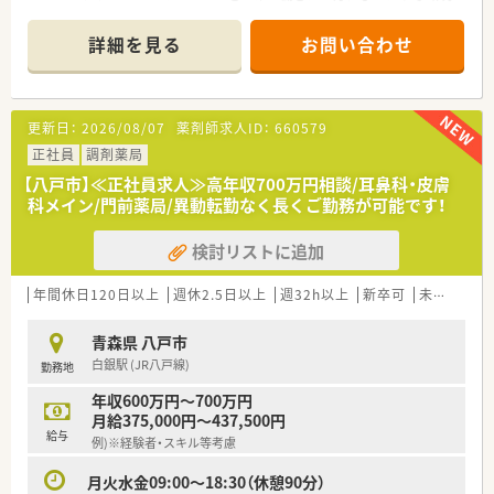
です。
＊------------------------------------------＊
詳細を見る
お問い合わせ
【店舗情報と応需状況について】
■最寄り駅からは徒歩8分ほどの好立地にあり、通勤における
日々の負担が少なく通いやすい店舗です。
更新日：
2026/08/07
薬剤師求人ID：
660579
■近隣の医療機関から内科や整形外科をはじめとする複数科目
の処方箋を1日約100枚応需しています。
正社員
調剤薬局
■地域にお住まいの患者様へ向けた在宅業務にも対応しており、
【八戸市】≪正社員求人≫高年収700万円相談/耳鼻科・皮膚
幅広い処方内容に触れられる環境です。
科メイン/門前薬局/異動転勤なく長くご勤務が可能です！
■在宅について…個人宅を数件担当することができます（運転は
できなくてもご相談可能、是非お問い合わせ下さい）
検討リストに追加
【薬局のご紹介】
年間休日120日以上
週休2.5日以上
週32h以上
新卒可
未経験可
■船橋市、市川市に3店舗展開している調剤薬局です。OTCも多
く取り揃えています。
青森県 八戸市
■JR中央・総武線下総中山駅から徒歩8分、京成中山駅から徒歩
白銀駅 (JR八戸線)
勤務地
11分の距離にあります。どちらも徒歩圏内です。
■青い看板が目印の薬局…閑静な住宅街にある医療モールの1階
年収600万円～700万円
にあります。小児科・内科・耳鼻咽喉科・整形外科・歯科の5診療が
月給375,000円～437,500円
入っています。
給与
例)※経験者・スキル等考慮
■幅広い世代が活躍中！大手調剤薬局の出身者も在籍していま
す。
月火水金09:00～18:30（休憩90分）
■働きやすい環境が整っています…有給休暇100％消化、残業は