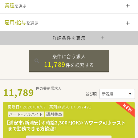
業種
を選ぶ
雇用/給与
を選ぶ
詳細条件を表示
条件に合う求人
11,789
件を
検索する
11,789
件の薬剤師求人
並び順
更新日：
2026/08/07
薬剤師求人ID：
397491
パート・アルバイト
調剤薬局
【浦安市/新浦安】≪時給2,300円OK≫ Wワーク可♪ラスト
まで勤務できる方歓迎！