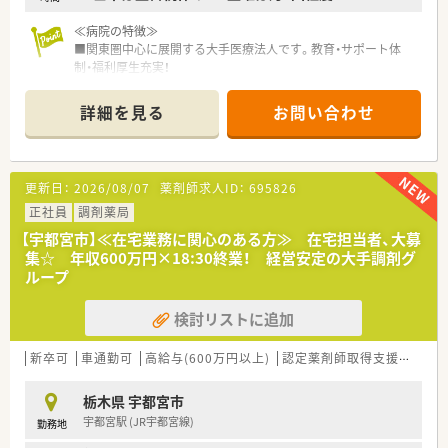
イベートも充実できます。
≪病院の特徴≫
■関東圏中心に展開する大手医療法人です。教育・サポート体
制・福利厚生充実！
■回復期リハビリテーション専門病院です。
■入院患者さま全員の在宅復帰を目指し、全国平均を上回る
詳細を見る
お問い合わせ
87％の実績があるグループ！
■他部署との連携もスムーズで、風通しの良い環境です。
≪業務内容≫
更新日：
2026/08/07
薬剤師求人ID：
695826
■入院処方薬の調剤
■注射薬の調剤（セットのみ、混注なし）
正社員
調剤薬局
■入院患者様の服用薬の確認
【宇都宮市】≪在宅業務に関心のある方≫ 在宅担当者、大募
■医薬品情報の収集
集☆ 年収600万円×18:30終業！ 経営安定の大手調剤グ
■医薬品の品質管理
ループ
■入院患者様への服薬指導
検討リストに追加
≪おすすめポイント≫
■大手医療法人の運営する病院ですが、原則異動はありません
■夜勤はありません、残業も少なめです。
新卒可
車通勤可
高給与(600万円以上)
認定薬剤師取得支援あり
■ご希望があればグループ内の急性期病院への異動も可能で
す。
栃木県 宇都宮市
宇都宮駅 (JR宇都宮線)
勤務地