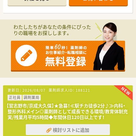
平均30枚ほど応需しており、一人ひとりに丁寧な対応が可能で
環境です。
す。
■薬剤師は正社員2名とパート2名の体制で、事務スタッフも在
籍しており、アットホームで明るい雰囲気の中、協力して業務に
励めます。
わたしたちがあなたの条件にぴった
りの職場をお探しします。
【職場環境と雰囲気】
■50代のベテランから若手まで幅広い層の薬剤師が活躍してお
り、経験の浅い方でも先輩の指導を受けながら安心して成長でき
る環境です。
■店舗ごとに地域の特性を活かした運営をしており、四街道店に
おいてもスタッフ同士の仲が良く、非常に風通しの良い職場環境
です。
■女性のキャリアアップを積極的に応援しており、現場から幹部
職へ昇進した女性薬剤師も在籍するなど、誰もが主役になれる職
場です。
更新日：
2026/08/07
薬剤師求人ID：
188121
【想定されるキャリアイメージ】
正社員
調剤薬局
■まずは店舗のコアメンバーとして実務を習得し、最短3年程度
で管理薬剤師や薬局長を目指すことができる実力主義の社風で
【習志野市/京成大久保】★急募！≪駅チカ徒歩2分♪≫内科・
す。
整形外科メイン◎薬剤師として成長できる環境/教育体制充
■ステージ制に基づき「独り立ち」から「マネージャー」まで段階
実/残業月平均5時間◆年間休日120日以上です！
的に昇進でき、自身の目指すべき目標が常に明確なキャリアパス
です。
検討リストに追加
■本人の適性や希望に応じて、将来的に人事や教育担当といった