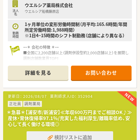
ウエルシア薬局株式会社
法人
ウエルシア船橋藤原店
名
1ヶ月単位の変形労働時間制（月平均:165.6時間/年間
所定労働時間:1,988時間）
勤務
※1日4~15時間のシフト制勤務（店舗により異なる）
時間
・・＊ 会社の特徴 ＊・・
■全国に2,200店舗以上（調剤併設型約2,000店舗以上）を展開し
調剤店舗数業界TOP！
■店舗拡大に伴いキャリアアップできるポジションが多数あり！
頑張り次第で高給与も可能！
詳細を見る
お問い合わせ
■経験や勤務コースによりますが、経験の少ない方でも500万前
半スタートと業界TOP水準！
■職種や職域に合わせ、豊富な社内研修や外部組織と連携した研
修を用意されています
更新日：
2026/08/07
薬剤師求人ID：
352904
■薬剤師が中心の会社だからこそ活躍できるキャリアパスが多
種多様に用意されています。
正社員
調剤薬局
■店舗拡大に伴い、エリアマネジャーや営業部長等のマネジメン
＊急募＊【浦安市/新浦安】≪年収600万円までご相談OK♪≫
トのポジションも増えます。
産休・育休復帰率97.1％/充実した福利厚生/離職率低め、安
■在宅や教育等の専門性を活かせるスペシャリストを目指すこ
心して長く働ける環境◎
とも可能です。
■その他にも、管理部門や商品部門等の本社スタッフなど活動領
検討リストに追加
域は多種多様です。