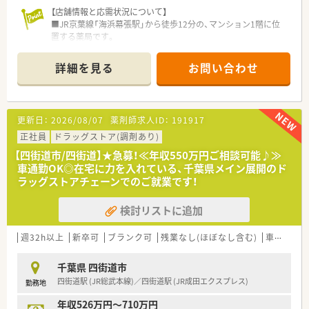
【店舗情報と応需状況について】
■JR京葉線「海浜幕張駅」から徒歩12分の、マンション1階に位
置する薬局です。
■近隣クリニックから内科、小児科、皮膚科を中心に、病院から
の処方箋も多く応需しています。
詳細を見る
お問い合わせ
■処方箋枚数は1日50～60枚程で、薬剤師常時1～2名と事務2名
体制で対応しています。
【法人特徴について】
更新日：
2026/08/07
薬剤師求人ID：
191917
■千葉県を中心に約100店舗の調剤薬局やドラッグストアを展
開し、地域医療に深く貢献しています。
正社員
ドラッグストア(調剤あり)
■調剤事業のほか介護サービスも運営し、セルフメディケーショ
【四街道市/四街道】★急募！≪年収550万円ご相談可能♪≫
ンと在宅医療を推進しています。
車通勤OK◎在宅に力を入れている、千葉県メイン展開のド
■看護師やケアマネージャーなど多職種が在籍し、連携して地域
ラッグストアチェーンでのご就業です！
の健康をサポートしています。
検討リストに追加
【想定される業務内容】
■主な業務は、処方箋に基づく調剤業務、監査業務、患者様への
丁寧な服薬指導です。
週32h以上
新卒可
ブランク可
残業なし(ほぼなし含む)
車通勤可
■内科、小児科、皮膚科に加え病院処方箋など、様々な科目の処
方箋対応をお願いします。
千葉県 四街道市
■全店が調剤分離申請済みのため、レジ打ちや品出しはなく調剤
四街道駅 (JR総武本線)／四街道駅 (JR成田エクスプレス)
勤務地
業務に専念できます。
年収526万円～710万円