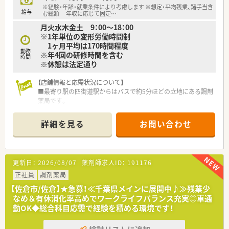
【こんな取り組みをしています】
※経験・年齢・就業条件により考慮します ※想定・平均残業、諸手当含
■「くるみんマーク」認定企業として、育児と仕事の両立を支援
給与
む総額 年収に応じて固定
…
する制度を推進しています。
月火水木金土 9：00～18：00
■薬剤師だけでなく看護師やケアマネージャーとも連携し、地域
※1年単位の変形労働時間制
医療を支えています。
1ヶ月平均は170時間程度
■研修認定薬剤師の取得奨励やe-learningなど、薬剤師の育成に
勤務
※年4回の研修時間を含む
力を注いでいます。
時間
※休憩は法定通り
【店舗情報と応需状況について】
■最寄り駅の四街道駅からはバスで約5分ほどの立地にある調剤
薬局です。
■応需科目は面対応で、主に近隣の病院などから1日あたり約10
枚の処方箋を受け付けています。
詳細を見る
お問い合わせ
■薬剤師は常勤2名と非常勤1名の体制で、協力しながら業務を
行っています。
【法人特徴について】
更新日：
2026/08/07
薬剤師求人ID：
191176
■千葉県を中心に約100店舗の調剤薬局やドラッグストアを展
開している企業です。
正社員
調剤薬局
■セルフメディケーションと在宅医療の推進を掲げ、地域医療に
【佐倉市/佐倉】★急募！≪千葉県メインに展開中♪≫残業少
幅広く貢献しています。
なめ＆有休消化率高めでワークライフバランス充実◎車通
■看護師やケアマネージャーなども在籍しており、職種を超えた
勤OK◆総合科目応需で経験を積める環境です！
連携を大切にしています。