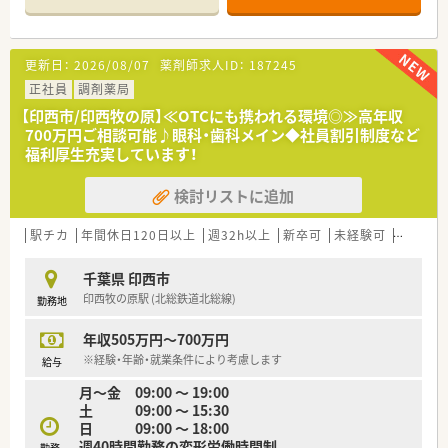
り、地域の方々に愛されるアットホームな店舗作りを行っていま
す。
更新日：
2026/08/07
薬剤師求人ID：
187245
【法人特徴について】
■千葉県を中心に26店舗を展開しており、病院門前やクリニッ
正社員
調剤薬局
クビルなど多種多様な店舗形態で幅広い経験が積める法人で
【印西市/印西牧の原】≪OTCにも携われる環境◎≫高年収
す。
700万円ご相談可能♪眼科・歯科メイン◆社員割引制度など
■地域のニーズを先取りした店舗展開が特徴で、ドライブスルー
福利厚生充実しています！
対応や健康相談会の定期開催など地域密着を体現しています。
■中途入社の現場薬剤師が幹部へ昇進した実績もあり、性別や経
検討リストに追加
歴に関わらずキャリアアップを目指せる人事制度が整っていま
す。
駅チカ
年間休日120日以上
週32h以上
新卒可
未経験可
ブラン
【求人情報について】
■想定年収は408万円から650万円と幅広く、前職の給与やこれ
千葉県 印西市
までの実務経験を最大限に考慮して納得の待遇を提示します。
印西牧の原駅 (北総鉄道北総線)
勤務地
■昇給は年1回7月に実施され、個人の実績や習熟度に応じたス
テージ制の手当により、明確な目標を持って収入を増やせます。
年収505万円～700万円
■決算賞与の支給実績もあり、個人のノルマはございませんが、
店舗目標の達成に向けてチーム一丸となって取り組む社風で
※経験・年齢・就業条件により考慮します
給与
す。
月～金 09:00 ～ 19:00
土 09:00 ～ 15:30
【やりがい/おすすめポイント】
日 09:00 ～ 18:00
■個人ノルマがなく、患者様お一人おひとりの健康相談にじっく
週40時間勤務の変形労働時間制
勤務