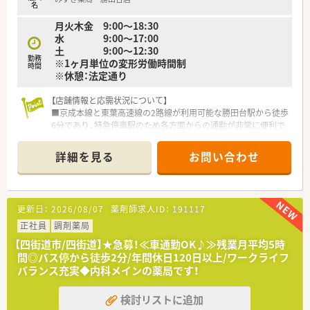
■全社での有給休暇消化率は80％を超えており、プライベート
名
の予定や家族の行事などに合わせて気兼ねなくお休みを申請で
月火木金 9:00〜18:30
きる風土です。
水 9:00〜17:00
土 9:00〜12:30
【想定される業務内容】
勤務
※1ヶ月単位の変形労働時間制
■病院門前の調剤薬局として、処方箋に基づく正確な調剤や監
時間
※休憩：法定通り
査、患者様の不安に寄り添った丁寧な服薬指導といった基本業務
を担当します。
【店舗情報と応需状況について】
■近隣の高齢者施設7件への在宅業務にも携わっていただき、一
■京成本線と東葉高速線の2路線が利用可能な勝田台駅から徒歩
包化や粉砕調剤の対応を含め、多職種と連携した薬学的管理を実
6分であり、特急停車駅のため各方面からの通勤が非常に便利で
践します。
す。
■将来的には店舗運営のマネジメントを担う薬局長や管理薬剤
■内科と眼科をメインに1日平均10枚から20枚ほどの処方箋を
師として、在庫管理や後進の育成など幅広い業務への挑戦が期待
詳細を見る
お問い合わせ
応需しており、一人ひとりの患者様と丁寧に向き合える環境で
されます。
す。
■地域に根ざした医療を提供しており、外来調剤のみならず個人
宅9件の在宅業務にも対応し、薬剤師としての職能を幅広く発揮
更新日：
2026/08/07
薬剤師求人ID：
191117
できます。
正社員
調剤薬局
【こんな方が活躍中】
【四街道市/四街道】★急募！≪車通勤OK♪≫残業月平均5時
■特定の店舗で地域住民と顔の見える関係を築きたいと考え、大
間◎バス停から徒歩2分/年間休日120日以上/ワークライフ
手チェーンから転職してじっくり患者様に向き合っている方が
バランス充実◆内科メインの薬局です！
活躍中です。
■子育てをしながら時短勤務や有給休暇を活用し、仕事と家庭を
検討リストに追加
両立させているママさん薬剤師が、周囲の協力を得ながら働いて