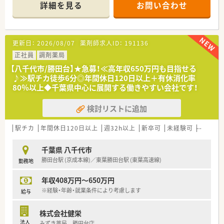
■佐倉厚生園病院の門前に構えており、内科や循環器科、泌尿器
詳細を見る
お問い合わせ
科など幅広い総合科目を1日平均70枚から80枚ほど応需してい
ます。
■薬剤師は正社員5名とパート2名の手厚い体制で、事務スタッ
フも4名在籍しており、協力し合いながら円滑に業務を進められ
更新日：
2026/08/07
薬剤師求人ID：
191136
る環境です。
正社員
調剤薬局
【法人特徴について】
【八千代市/勝田台】★急募！≪高年収650万円も目指せる
■千葉県を中心に26店舗を展開する地域密着型の安定企業であ
♪≫駅チカ徒歩6分◎年間休日120日以上＋有休消化率
り、地域のニーズに合わせた独自の店舗づくりを推進している法
80％以上◆千葉県中心に展開する働きやすい会社です！
人です。
■全店舗で在宅医療の受入体制が整っており、多職種と連携しな
検討リストに追加
がら地域包括ケアシステムの一翼を担う、真の地域密着を体現し
ています。
■ボトムアップの社風を大切にしており、現場の薬剤師の意見が
駅チカ
年間休日120日以上
週32h以上
新卒可
未経験可
ブラン
経営に届きやすく、スピーディーな決裁と環境改善が行われる組
織です。
千葉県 八千代市
勝田台駅 (京成本線)／東葉勝田台駅 (東葉高速線)
勤務地
【勤務実態について】
■全社平均残業時間は月5時間程度と非常に少なく、閉局後は速
年収408万円～650万円
やかに退社できるため、ワークライフバランスを重視する方に最
適です。
※経験・年齢・就業条件により考慮します
給与
■年間休日は本社の126日がベースとして設定されており、1ヶ
月単位の変形労働時間制を活用して、心身ともにゆとりを持って
株式会社健栄
働けます。
法人
みずき薬局 勝田台店