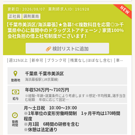
や施設への在宅訪問業務がメインの担当となり、深く患者様を支
【求人情報について】
えます。
更新日：
2026/08/07
薬剤師求人ID：
191928
■これまでのご経験やスキルを最大限に考慮し、年収480万円～
■複数の店舗を経験できる流動的な勤務体制を選択することも
580万円をご提示します。
正社員
調剤薬局
可能であり、多種多様な処方箋に触れることで、全科目の経験を
■遠方からのご入社も歓迎しており、自己負担12,000円で入居
積めます。
【千葉市美浜区/海浜幕張】★急募！≪複数科目を応需◎≫千
できる社宅制度があります。
■最新のシステムが現場を強力にバックアップしてくれるため、
葉県中心に展開中のドラッグストアチェーン♪家賃100%
■年間休日は123日と充実しており、プライベートの時間も大切
事務作業の負担が軽減され、薬剤師本来の業務に集中できる環境
会社負担の借上社宅制度がございます！
にできる環境です。
があります。
検討リストに追加
【想定される業務内容】
■クリニックから応需する内科、泌尿器科、眼科の処方箋に基づ
く調剤・監査・服薬指導が中心です。
週32h以上
新卒可
ブランク可
残業なし(ほぼなし含む)
車通勤可
■患者様一人ひとりとじっくり向き合い、かかりつけ薬剤師とし
て丁寧な対応をお願いします。
千葉県 千葉市美浜区
■ご希望とご経験に応じて、個人宅などへの在宅医療にも携わっ
海浜幕張駅 (JR京葉線)
勤務地
ていただくことが可能です。
年収526万円～710万円
【やりがい/おすすめポイント】
※経験・年齢・就業条件により考慮します ※想定・平均残業、諸手当含
■人員体制にゆとりがあるため、焦ることなく丁寧な服薬指導を
給与
む総額 年収に応じて固定
…
実践できる環境です。
月～土日祝 10：00～19：00
■残業がほとんどなく18時には業務が終わるため、平日の夜も
※1年単位の変形労働時間制 1ヶ月平均は170時間
有効に活用できます。
程度
■駅から徒歩圏内というアクセスの良さで、日々の通勤ストレス
勤務
※月1回 6時間の研修を含む
が少ない点も魅力です。
時間
※休憩は法定通り