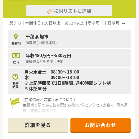
検討リストに追加
【募集背景と求める人物像について】
■今回は在宅業務を強化するための増員募集となっており、車の
運転が可能な方を対象として、即戦力として活躍できる方を求め
駅チカ
年間休日120日以上
週32h以上
新卒可
未経験可
残業なし
ています。
■在宅医療への熱意があり、新しい環境でスキルを磨きたいと考
千葉県 旭市
えている方はぜひご応募ください。
飯岡駅 (JR総武本線)
勤務地
■周囲と円滑なコミュニケーションが取れる方を歓迎しており、
チームワークを大切にしながら店舗を盛り上げていただける方
年収480万円～580万円
を募ります。
※経験などを考慮し決定
給与
【法人特徴について】
月火水金土 08：30〜18：00
■ITや農業など約50社を擁する大手グループの一員であり、経営
木 09：00～18：00
基盤が非常に安定しているため、腰を据えて長く勤務いただけま
※上記時間帯で1日8時間、週40時間シフト制
す。
勤務
時間
※休憩60分
■役職に関わらず意見交換ができるフラットな社風が特徴で、ボ
トムアップの提案によって新規事業が立ち上がることも珍しく
【店舗情報と応需状況について】
ありません。
■最寄り駅である飯岡駅から徒歩7分とアクセスが良く、電車通
■過剰な設備投資を抑えて社員に還元する方針を掲げており、会
勤も可能な薬局です。
社の利益に貢献した社員にはインセンティブが支給される場合
■主に内科、泌尿器科、眼科の処方箋を応需しており、1日の枚数
もあります。
は平均60枚程度です。
詳細を見る
お問い合わせ
■常勤薬剤師5名と非常勤薬剤師3名が在籍しており、人員に厚
【想定される業務内容】
みを持たせた体制です。
■基本的な調剤や監査、服薬指導に加えて、車の運転を伴う居宅