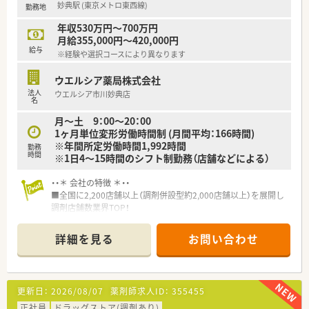
妙典駅 (東京メトロ東西線)
勤務地
し、細やかなフォローアップを行っています。
年収530万円～700万円
【こんな取り組みをしています】
月給355,000円～420,000円
■処方箋アプリの開発やプライベートブランドのアプリ販売な
給与
※経験や選択コースにより異なります
ど、ITを活用した利便性向上に努めています。
■ヘルシー＆ビューティ事業に注力し、化粧品や健康食品の自社
ウエルシア薬局株式会社
商品開発も積極的に行っている企業です。
法人
ウエルシア市川妙典店
■男性社員の育児休業取得率が高く、LGBT理解増進法に基づく
名
社内体制整備なども先進的に進めています。
月～土 9：00～20：00
1ヶ月単位変形労働時間制 (月間平均：166時間)
※年間所定労働時間1,992時間
勤務
時間
※1日4～15時間のシフト制勤務（店舗などによる）
・・＊ 会社の特徴 ＊・・
■全国に2,200店舗以上（調剤併設型約2,000店舗以上）を展開し
調剤店舗数業界TOP！
■店舗拡大に伴いキャリアアップできるポジションが多数あり！
頑張り次第で高給与も可能！
詳細を見る
お問い合わせ
■経験や勤務コースによりますが、経験の少ない方でも500万前
半スタートと業界TOP水準！
■職種や職域に合わせ、豊富な社内研修や外部組織と連携した研
修を用意されています
更新日：
2026/08/07
薬剤師求人ID：
355455
■薬剤師が中心の会社だからこそ活躍できるキャリアパスが多
種多様に用意されています。
正社員
ドラッグストア(調剤あり)