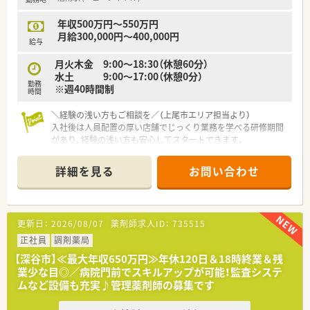
を超える条件を提示できる数少ない貴重な求人案件です。
■残業なし・少ない等の条件を重視している方におすすめで、理
年収500万円～550万円
想のワークライフバランスを実現可能な求人です。
月給300,000円～400,000円
■在宅業務に興味がありつつも外来業務のスキルも磨きたいと
給与
いう、意欲的な薬剤師の方には非常にやりがいのある職場です。
月火木金 9:00～18:30（休憩60分）
水土 9:00〜17:00（休憩0分）
勤務
※週40時間制
時間
＼経験の浅い方もご相談を／（上尾市エリア担当より）
入社後は人員配置の厚い店舗でじっくり業務を学べる研修期間
があり、経験の浅い方も安心してスタートできます。
＊------------------------------------------＊
詳細を見る
お問い合わせ
【店舗情報と応需状況について】
■上尾駅から車で10分の場所に位置し、小児科と内科のクリニ
ック門前にある調剤薬局の求人です。
■施設在宅の対応も行っており、1日あたり約60枚の処方箋を常
更新日：
2026/08/07
薬剤師求人ID：
735515
時薬剤師2名体制で応需しています。
■現在は常勤薬剤師1名とパート社員複数名が在籍しており、協
正社員
調剤薬局
力しながら日々の業務に取り組んでいます。
【深谷市】≪最大年収650万円≫年休120日＆18時終業＆残
業少な目◎／病院門前でスキルアップが可能！監査システ
【法人特徴について】
ムなど設備も充実♪管理薬剤師の募集です
■埼玉県と神奈川県を中心に20店舗以上の調剤薬局を運営し、
地域密着のドミナント展開を行っています。