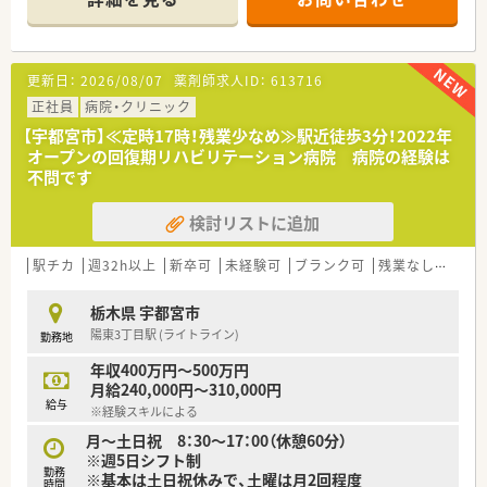
■薬剤師4～5名と事務員3～4名体制でのスタートが予定されて
境です。
おり、多人数で協力して勤務します。
【こんな方が活躍中】
【求人情報について】
■患者様の変化に気づき思いやりのある言葉をかけられる、ホス
更新日：
2026/08/07
薬剤師求人ID：
613716
■経験に応じて年収500万円から650万円の範囲で決定され、高
ピタリティに溢れたスタッフが多数活躍している温かい職場環
収入を目指せます。
正社員
境です。
病院・クリニック
■年に2回の賞与に加え、業績により決算賞与が支給されるため
■育児と仕事を両立させ、完備された託児施設を活用しフルタイ
【宇都宮市】≪定時17時！残業少なめ≫駅近徒歩3分！2022年
年収アップが可能です。
ムで生き生きと働いているスタッフも多数在籍している職場環
オープンの回復期リハビリテーション病院 病院の経験は
■遠方への転勤がないため、地域に根差して長期的に安定して就
境です。
不問です
業できます。
■施設在宅の分野に挑戦し定期的な勉強会で知識を深めながら
スキルアップを目指している方が多数活躍している職場環境と
検討リストに追加
【勤務実態について】
なります。
■平日は18時30分までの勤務であり、土曜日は13時までのため
メリハリをつけて働けます。
駅チカ
週32h以上
新卒可
未経験可
ブランク可
残業なし(ほぼなし含む)
■日曜と祝日に加え、木曜日を休日にすることで完全週休2日制
を実現しています。
栃木県 宇都宮市
■近隣店舗との連携により急な休みにも対応できる体制がある
陽東3丁目駅 (ライトライン)
勤務地
ため、安心して働けます。
年収400万円～500万円
【職場環境と雰囲気】
月給240,000円～310,000円
■店舗に裁量があるため、店舗ごとの個性を活かしながら主体的
給与
※経験スキルによる
に業務に取り組めます。
■最新の電子薬歴が全店舗に導入されており、安心かつ効率よく
月～土日祝 8：30～17：00（休憩60分）
業務に専念できる環境です。
※週5日シフト制
勤務
■グループ会社のホテルやゴルフ事業での割引制度があり、プラ
※基本は土日祝休みで、土曜は月2回程度
時間