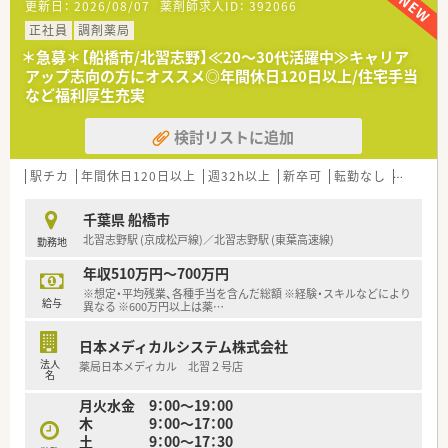
更新日：
2026/08/07
薬剤師求人ID：
392066
■新卒研修、中途入社研修、薬局内研修、学術大会、各種管理職研
修、ＤＩ研修会、
正社員
調剤薬局
模擬調剤室が本社にあり。
＊急募＊【船橋市/北習志野】≪20～30代活躍中≫キャリア
■定期的に行われるスキルアップ研修・シンポジウム形式で行わ
アップ志向の方にオススメ◎年間休日120日以上/住宅手当
れる
など福利厚生充実
「社内学術大会」大学での「学術勉強会」・「職務担当者別研修
会」など
検討リストに追加
駅チカ
年間休日120日以上
週32h以上
新卒可
転勤なし
車通勤
千葉県 船橋市
北習志野駅 (京成松戸線)／北習志野駅 (東葉高速線)
勤務地
年収510万円～700万円
※想定・平均残業、各種手当を含んだ総額 ※経験・スキルなどにより
給与
異なる ※600万円以上は薬
…
日本メディカルシステム株式会社
法人
薬局日本メディカル 北習２号店
名
月火水金 9：00～19：00
木 9：00～17：00
土 9：00～17：30