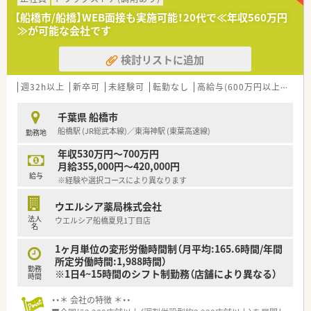
■店舗拡大に伴い、エリアマネジャーや営業部長等のマネジメン
【船橋市/船橋】WEB面接も実施可能！20代で≪年収560万円
トのポジションも増えます。
≫が可能な会社です
■在宅や教育等の専門性を活かせるスペシャリストを目指すこ
とも可能です。
検討リストに追加
■その他にも、管理部門や商品部門等の本社スタッフなど活動領
域は多種多様です。
■在宅実施店舗は年々増加しており、在宅医療へもしっかりと関
週32h以上
新卒可
未経験可
転勤なし
高給与(600万円以上)
寮・
わる事ができます。
■育児休暇は3歳まで取得が可能で、時短制度は小学5年生まで
千葉県 船橋市
時短勤務ができるよう変更予定です。
船橋駅 (JR総武本線)／東海神駅 (東葉高速線)
勤務地
■年間休日が120日とワークライフバランスが整っています
■日用品から常備薬まで、従業員割引制度など嬉しいメリットも
年収530万円～700万円
たくさんあります！
月給355,000円～420,000円
給与
※経験や選択コースにより異なります
ウエルシア薬局株式会社
法人
ウエルシア船橋夏見1丁目店
名
1ヶ月単位の変形労働時間制（月平均:165.6時間/年間
所定労働時間:1,988時間）
勤務
※1日4~15時間のシフト制勤務（店舗により異なる）
時間
・・＊ 会社の特徴 ＊・・