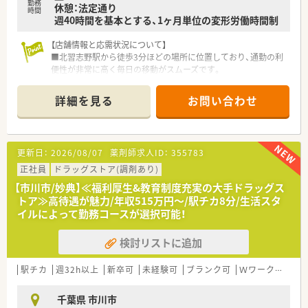
勤務
休憩：法定通り
時間
週40時間を基本とする、1ヶ月単位の変形労働時間制
【店舗情報と応需状況について】
■北習志野駅から徒歩3分ほどの場所に位置しており、通勤の利
便性が非常に高く毎日の移動がスムーズです。
■近隣の医療機関より耳鼻科の処方箋をメインに応需しており、
1日あたり80枚から90枚程度を取り扱っています。
詳細を見る
お問い合わせ
■薬剤師は常勤3名が在籍しており、チームワークを活かして協
力しながら日々の調剤業務に取り組んでいます。
【法人特徴について】
更新日：
2026/08/07
薬剤師求人ID：
355783
■1990年に全国初の医療モールを開発した実績があり、全店直
営で120店舗以上を展開する成長企業です。
正社員
ドラッグストア(調剤あり)
■創業以来45期連続で増収増益を続けており、自己資本率も高
【市川市/妙典】≪福利厚生&教育制度充実の大手ドラッグス
く無借金経営という安定した基盤があります。
トア≫高待遇が魅力/年収515万円～/駅チカ8分/生活スタ
■患者様との対話を重視した店舗づくりを行い、健康機器の配置
イルによって勤務コースが選択可能！
や未病・予防への貢献にも注力しています。
検討リストに追加
【職場環境と雰囲気】
■経営陣の多くが薬剤師であるため現場への理解が深く、安心し
て業務に取り組める風土が醸成されています。
駅チカ
週32h以上
新卒可
未経験可
ブランク可
Ｗワーク可
高給
■一人一台のiPad貸与や全店監査システムの導入など、最新機器
を活用して業務負担を大幅に軽減しています。
千葉県 市川市
■エリアごとに上席薬剤師という現場のスペシャリストを配置