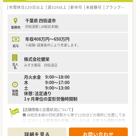
います。
■社長の斬新なアイデアに刺激を受け、健康相談会などのイベン
年間休日120日以上
週32h以上
新卒可
未経験可
ブランク可
残業
ト企画に積極的に携わっている、好奇心旺盛な若手薬剤師が在籍
します。
千葉県 四街道市
四街道駅 (JR総武本線)
勤務地
【こんな方にオススメ】
■残業がほとんどない環境で、趣味や家族との時間を大切にしな
年収408万円～650万円
がら、薬剤師としてのやりがいも追求したい方に自信を持って推
奨します。
※経験・就業条件により考慮します。
給与
■小規模な店舗で患者様一人ひとりと深く関わり、外来から在宅
まで幅広い経験を積みたいと考えている向上心の強い薬剤師の
株式会社健栄
方。
法人
みずき薬局 四街道店
■教育制度や資格取得支援が充実した会社で、働きながら着実に
名
専門スキルを磨き、認定薬剤師などの資格を習得したい方にぴっ
月火水金 9:00〜18:00
たりです。
木 9:00〜17:00
土 9:00〜13:00
【やりがい/おすすめポイント】
勤務
休憩：法定通り
■個人ノルマがなく、店舗全体の目標に向かって一丸となって取
時間
1ヶ月単位の変形労働時間制
り組む文化があるため、チームワークを実感しながら楽しく働け
る点が魅力です。
【店舗情報と応需状況について】
■患者様とのコミュニケーションを重視しており、「あなたに相
■JR総武本線の四街道駅から車で12分ほどの場所に位置してお
談してよかった」という言葉を直接いただける機会が多く、やり
り、広々とした駐車場を完備しているため、お車での通勤が非常
がいです。
に便利です。
■千葉県内に根付いた企業であるため、転居を伴う異動の心配が
■近隣の医院より、内科や循環器科、小児科などの多科目を1日
なく、一つの地域で長く愛される薬剤師として成長を続けられる
詳細を見る
お問い合わせ