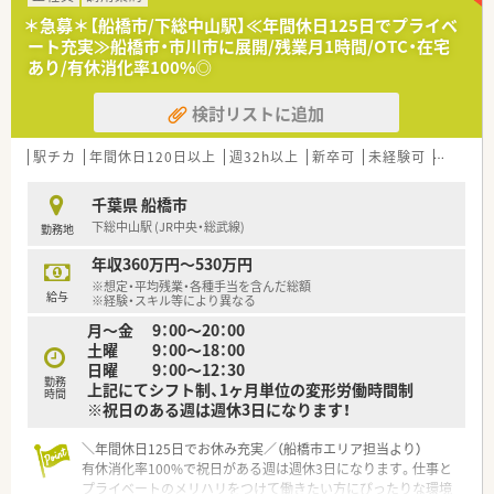
ます。
＊急募＊【船橋市/下総中山駅】≪年間休日125日でプライベ
■新浦安駅からバスや自転車で6分ほどの立地にあり、近隣には
ート充実≫船橋市・市川市に展開/残業月1時間/OTC・在宅
商業施設も多いため仕事帰りのお買い物にも非常に便利な場所
あり/有休消化率100%◎
です。
検討リストに追加
【法人特徴について】
■創業から40年以上が経過し、福岡県を中心にドラッグストア
と調剤薬局を100店舗以上展開する安定した基盤を持つ法人で
駅チカ
年間休日120日以上
週32h以上
新卒可
未経験可
ブラン
す。
■健康経営優良法人ホワイト500に5年連続で認定されており、
千葉県 船橋市
社員の健康増進や働きやすい環境づくりに全社で取り組んでい
下総中山駅 (JR中央・総武線)
勤務地
ます。
■ドラッグストア部門と調剤部門の分業が明確にされており、薬
年収360万円～530万円
剤師は調剤や服薬指導といった専門業務に専念できる仕組みで
※想定・平均残業・各種手当を含んだ総額
す。
給与
※経験・スキル等により異なる
月～金 9：00～20：00
【職場環境と雰囲気】
土曜 9：00～18：00
■離職率が約7パーセントと非常に低く、勤続10年以上のベテラ
日曜 9：00～12：30
ン薬剤師も多く在籍しているため安定感のある職場環境です。
勤務
上記にてシフト制、1ヶ月単位の変形労働時間制
■監査レンジや電子天秤一体型監査システムなど最新機器が全
時間
※祝日のある週は週休3日になります！
店に導入されており、ヒューマンエラーを防ぐ安心の体制です。
■社内アンケートでは半数以上の社員が定年まで働きたいと回
＼年間休日125日でお休み充実／（船橋市エリア担当より）
答しており、社員同士の繋がりが強く協力し合う文化が根付いて
有休消化率100%で祝日がある週は週休3日になります。仕事と
います。
プライベートのメリハリをつけて働きたい方にぴったりな環境