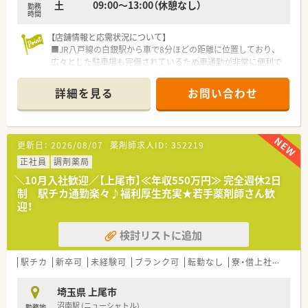
土 09:00～13:00（休憩なし）
勤務
月平均1時間でほぼ無し、年間休日125日です！
時間
■薬剤師は常時3名体制、事務もベテランの方揃いなので安心し
て薬剤師業務に専念できます。
【店舗情報と応需状況について】
■JR八戸線の白銀駅から車で8分ほどの距離に位置しており、
【法人のご紹介】
広々とした駐車場も完備されているため車通勤が非常に便利で
■市川市・船橋市のみで3店舗展開、地域密着で患者様ひとりひ
す。
とりに合ったきめ細やかなケアを行っている居心地の良い、明る
■処方箋は耳鼻科と皮膚科をメインに1日平均220枚ほど応需し
詳細を見る
お問い合わせ
い雰囲気です。社員は30名程の小規模な会社です。
ており、近隣の複数科目の処方箋にも触れることが可能です。
■社長は働く環境・社員を第一に考える方です。信頼関係を大切
■薬剤師は常勤4名と非常勤1名の体制で運営しており、1人当た
にし、朗らかにお付き合いのできる薬局を目指されており、お人
りの業務負担を軽減するために今回新たな増員を急募していま
柄も良い方です。
す。
更新日：
2026/08/07
薬剤師求人ID：
352219
■駅前出店が多く、駅から徒歩圏内の為、どの店舗でも通勤のス
トレスが有りません。
【法人特徴について】
正社員
調剤薬局
■OTCからスタートし創業50年近くになる会社です。サプリメ
■地域に根ざした調剤薬局を運営しており、患者様とのコミュニ
＼10月入社歓迎／【上尾市】≪年収550万円≫ 完全週休2日
ントや漢方相談も対応しています。
ケーションを大切にしながら安心安全な薬物療法を提供してい
制 駅チカ通勤楽々♪福利厚生充実★若手薬剤師さん歓
■在宅にも力を入れています。調剤・OTC・在宅、バランスよく薬
ます。
迎！
剤師としてスキルアップできる環境です。
■大手チェーンとは異なる柔軟な運営体制が特徴で、現場の意見
■独立したい方も大歓迎！以前勤務されていた方の中に実際に独
を尊重しながら働きやすい職場環境の構築に注力しています。
立した方もいます。毎年、実習生の受け入れも行っています。
検討リストに追加
■質の高い医療サービスを提供するために教育制度の充実を図
り、社員が専門性を高められるよう継続的な支援を行っていま
す。
駅チカ
新卒可
未経験可
ブランク可
転勤なし
寮・借上社宅あり
【こんな方にオススメ】
埼玉県 上尾市
■八戸市内で高収入を目指したい方に最適であり、年収700万円
沼南駅 (ニューシャトル)
勤務地