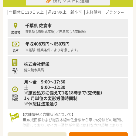
検討リストに追加
【こんな取り組みをしています】
■保健師や管理栄養士による健康サポートプログラムで、社員の
健康維持を支援しています。
年間休日120日以上
週32h以上
新卒可
未経験可
ブランク可
残業
■薬局管理システムを導入し、重複投与や相互作用を一元管理で
きる環境です。
千葉県 佐倉市
■スキルアップのための資格取得に関して、受講料などを貸し付
佐倉駅 (JR総武本線)／佐倉駅 (JR成田線)
勤務地
ける支援制度があります。
年収408万円～650万円
【やりがい/おすすめポイント】
■分離申請により調剤業務に専念でき、専門性を高められる点が
※経験・就業条件により考慮します。
給与
大きな魅力です。
■看護師やケアマネージャーなど他職種と連携し、チームで地域
株式会社健栄
医療を支えるやりがいがあります。
法人
健栄鏑木薬局
■家賃100％会社負担の借上げ社宅制度があり、生活の負担を大
名
幅に軽減できます。
月～金 9:00〜17:30
土 9:00〜12:30
※施設処方に備えて1名18時まで(交代制）
勤務
1ヶ月単位の変形労働時間制
時間
※休憩は法定通り
【店舗情報と応需状況について】
■JR成田線および総武本線の佐倉駅から車で6分ほどの場所に
位置しており、マイカー通勤が非常に便利な立地環境にありま
す。