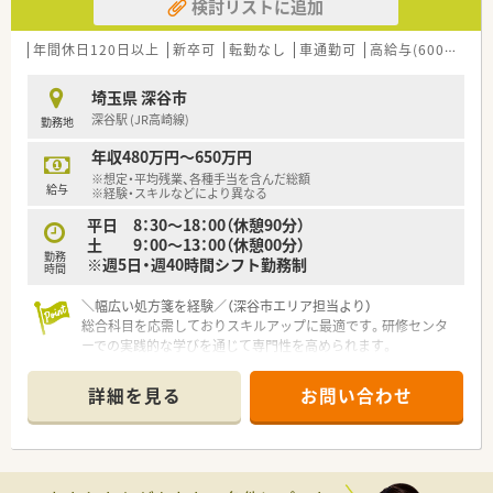
検討リストに追加
■すべての薬局が1つの薬局であるという考えのもと、店舗間の
交流が活発で風通しの良い企業です。
■全員参加型の会社をモットーに掲げており、年齢や経験に関わ
年間休日120日以上
新卒可
転勤なし
車通勤可
高給与(600万円以上)
らず社員一人ひとりの自主性を重んじます。
埼玉県 深谷市
【想定される業務内容】
深谷駅 (JR高崎線)
勤務地
■小児科と内科からの処方箋を中心とした調剤業務や監査業務、
丁寧な服薬指導をお任せいたします。
年収480万円～650万円
■施設にお住まいの患者様に向けた在宅医療業務にも携わり、地
※想定・平均残業、各種手当を含んだ総額
域医療に深く貢献できるやりがいがあります。
給与
※経験・スキルなどにより異なる
■ご希望に応じて学術教育部や企画推進部といった他部署の業
平日 8：30～18：00（休憩90分）
務を、現場の業務と兼任することが可能です。
土 9：00～13：00（休憩00分）
勤務
※週5日・週40時間シフト勤務制
【こんな方にオススメ】
時間
■オンとオフのメリハリをつけて働きたい方や、残業が少なくプ
ライベートの時間を大切にしたい方に最適です。
＼幅広い処方箋を経験／（深谷市エリア担当より）
■充実した研修制度や外部講師を招いた講演会を通じて、薬剤師
総合科目を応需しておりスキルアップに最適です。研修センタ
としての専門性を継続して高めたい方。
ーでの実践的な学びを通じて専門性を高められます。
■風通しの良い環境で自分の意見を発信し、会社の運営や様々な
＊------------------------------------------＊
プロジェクトに主体的に関わりたい方。
詳細を見る
お問い合わせ
【店舗情報と応需状況について】
■深谷駅から車で5分の立地にあり、内科や外科など幅広い総合
科目を1日あたり約70枚応需している調剤薬局です。
■現在は常勤薬剤師4名と非常勤薬剤師2名に加えて、事務員3名
が在籍しており、無理のない人員体制が整っています。