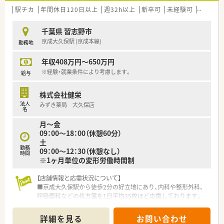
本社部門での活躍など、多彩なフィールドへの道も用意されてい
駅チカ
年間休日120日以上
週32h以上
新卒可
未経験可
ブラン
ます。
【こんな取り組みをしています】
千葉県 習志野市
■新人研修から管理職研修まで、年間を通じて段階的な教育プロ
京成大久保駅 (京成本線)
勤務地
グラムを実施しており、常に最新の知見をアップデートすること
が可能です。
年収408万円～650万円
■認定薬剤師の資格取得や更新にかかる費用は、週32時間以上
※経験・就業条件により考慮します。
給与
の勤務であれば全額を会社が補助し、専門性の向上を強力に支援
します。
■健康サポート薬局の研修受講やHPKIカードの取得費用も会社
株式会社健栄
が負担しており、これからの時代に求められる薬剤師の職能拡大
法人
みずき薬局 大久保店
名
を支えます。
月～金
09：00～18：00（休憩60分）
土
勤務
09：00～12：30（休憩なし）
時間
※1ヶ月単位の変形労働時間制
【店舗情報と応需状況について】
■京成大久保駅から徒歩2分の好立地にあり、内科や整形外科、
呼吸器科などの処方箋を1日平均35枚ほど応需しております。
■主要3科目で応需全体の約50％を占めており、小児科の処方が
ほぼ無いため、落ち着いて調剤業務に取り組める環境です。
詳細を見る
お問い合わせ
■2026年現在は薬剤師2名と事務1名の少人数体制で運営してお