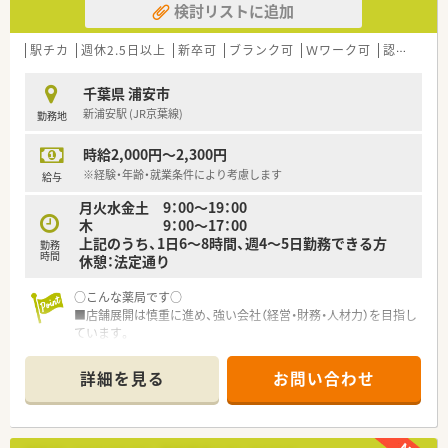
検討リストに追加
駅チカ
週休2.5日以上
新卒可
ブランク可
Ｗワーク可
認定薬剤師取得支援あり
千葉県 浦安市
新浦安駅 (JR京葉線)
勤務地
時給2,000円～2,300円
※経験・年齢・就業条件により考慮します
給与
月火水金土 9：00～19：00
木 9：00～17：00
上記のうち、1日6～8時間、週4～5日勤務できる方
勤務
時間
休憩：法定通り
○こんな薬局です○
■店舗展開は慎重に進め、強い会社（経営・財務・人材力）を目指し
ています。
■研修体制が充実している薬局です！
模擬調剤室があり、事前研修、習得確認研修が実施可能で
詳細を見る
お問い合わせ
す。
■平均年齢20代後半。20代の方も活躍している職場です。
☆教育、研修