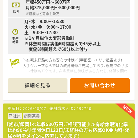
年収450万円～600万円
月給375,000円～500,000円
給与
※経験など考慮し決定
月・木 9:00～18:30
火・水・金 9:00～17:00
土 9:00～17:30
※1ヶ月単位の変形労働制
勤務
時間
※休憩時間は実働6時間超えで45分以上
実働8時間超えで60分以上付与
＼在宅未経験の方も安心の体制／（宇都宮市エリア担当より）
大手グループならではの教育研修が充実しており、現場でのサポ
ート体制も万全です。在宅業務に興味がある方なら、経験を問わ
ず一から専門スキルを磨くことができますよ。
＊------------------------------------------＊
詳細を見る
お問い合わせ
【店舗情報と応需状況について】
■宇都宮駅から車で17分ほどの場所に位置しており、内科や小
児科など複数の科目の処方箋を1日56枚ほど受け付けています。
更新日：
2026/08/07
薬剤師求人ID：
192740
■地域に根ざした医療を提供しており、患者様一人ひとりと丁寧
に向き合える環境が整っているため、やりがいを感じながら働け
正社員
調剤薬局
ます。
【旭市/飯岡】≪年収580万円ご相談可能♪≫有給休暇消化率
■最新の薬歴入力システムや調剤鑑査システムを完備しており、
は約90％◎年間休日123日/未経験の方も応募OK◆内科・泌
安全かつスピーディーに日々の業務を遂行することが可能な店
尿器科をメインに応需しています！
舗です。