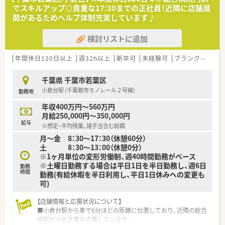
■完全週休2日制で土曜日と日曜日と祝日が休日となります。
でスキルアップ◎貴重な17:30までの正社員！近隣に店舗展
■年間休日は120日以上ありプライベートを確保できます。
開があるためヘルプ体制充実しています♪
【想定されるモデル年収】
検討リストに追加
■20代の方のモデル年収は530万円以上となります。
■30代の方のモデル年収は600万円以上となります。
■40代の方のモデル年収は650万円以上となります。
年間休日120日以上
週32h以上
新卒可
未経験可
ブランク可
残業
千葉県 千葉市若葉区
小倉台駅 (千葉都市モノレール２号線)
勤務地
年収400万円～560万円
月給250,000円～350,000円
給与
※想定・平均残業、諸手当含む総額
月～金 8：30～17：30（休憩60分）
土 8：30～13：00（休憩0分）
※1ヶ月単位の変形労働制、週40時間勤務がベース
※土曜日勤務する場合は平日1日を半日勤務し、週6日
勤務
時間
勤務(有給休暇を半日利用し、平日1日休みへの変更も
可)
【店舗情報と応需状況について】
■小倉台駅から車で6分ほどの距離に位置しており、近隣の総合
病院から処方箋を応需しています。