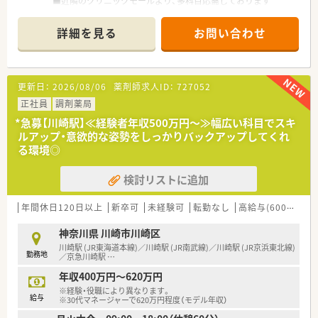
■近隣のクリニックモールより、多科目応需しております
≪こんな法人です≫
詳細を見る
お問い合わせ
■鎌倉市を中心に、県内で12店舗程展開している調剤薬局です。
■調剤薬局のみならず、居宅介護支援事業所や訪問看護リハビリ
テーションも運営しております。
■グループ内で協業しながらワンストップで高齢化が進む地域
更新日：
2026/08/06
薬剤師求人ID：
727052
ニーズに対応しています。
■在宅に注力しますが、もちろん外来処方箋対応もしっかりと対
正社員
調剤薬局
応しています。
*急募【川崎駅】≪経験者年収500万円～≫幅広い科目でスキ
■外来処方箋対応がベースにあり、その先に在宅業務があるとい
ルアップ・意欲的な姿勢をしっかりバックアップしてくれ
うお考えです。
る環境◎
■薬剤師の平均年齢は42歳、定着率も高い企業です。
■新卒薬剤師も毎年入社されており、若手社員の育成にも力を入
検討リストに追加
れております
■近年は在宅に関わりたいというお気持ちがある方が中心に新
卒入社されています。
年間休日120日以上
新卒可
未経験可
転勤なし
高給与(600万円以上)
■完全週休2日で、年間休日は120日以上です。
■有休も取得しやすい環境で、メリハリ勤務が叶います。
神奈川県 川崎市川崎区
川崎駅 (JR東海道本線)／川崎駅 (JR南武線)／川崎駅 (JR京浜東北線)
勤務地
≪在宅について≫
／京急川崎駅
…
■現在、約1,000名の在宅の患者様を通して、地域医療への貢献
年収400万円～620万円
を目指しています。
※経験・役職により異なります。
■在宅件数の内訳は、居宅6割、施設4割となっています。
給与
※30代マネージャーで620万円程度（モデル年収）
■在宅専任薬剤師がチーム一丸となって患者様の在宅生活を支