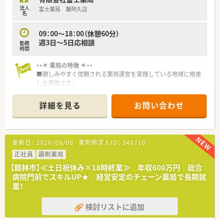
【職場環境と雰囲気】
法人
富士薬局 藤阿久店
■患者様から感謝の言葉をいただけるアットホームな雰囲気の
名
職場で、スタッフ全員が同じ気持ちで笑顔あふれる対応を行って
います。
09：00～18：00（休憩60分）
■病児保育室や託児所を完備しており、子育て中のスタッフも不
週3日～5日応相談
勤務
安なく働ける手厚いサポート体制が整っている自慢の職場環境
時間
です。
■定期的に勉強会が開催され、未経験の方でも周囲のサポートを
・・＊ 薬局の特徴 ＊・・
受け着実にスキルアップできる風通しの良い働きやすい職場環
■親しみやすく信頼される薬局運営を実践している地域に根差
境です。
した薬局です。
■太田市を中心に地域密着型の調剤薬局・在宅医療を展開してお
【こんな方が活躍中】
ります。
詳細を見る
お問い合わせ
■患者様の変化に気づき思いやりのある言葉をかけられる、ホス
■企業理念として「相手を思いやる心、相手を優しく支える気持
ピタリティに溢れたスタッフが多数活躍している温かい職場環
ち」を大切に、事業展開してます。
境です。
■総合病院門前・クリニック門前に展開しております。
■育児と仕事を両立させ、完備された託児施設を活用しフルタイ
更新日：
2026/08/06
薬剤師求人ID：
349710
ムで生き生きと働いているスタッフも多数在籍している職場環
境です。
正社員
調剤薬局
■施設在宅の分野に挑戦し定期的な勉強会で知識を深めながら
【館林市】≪土日祝休み×18時終業≫ 年収600万円 総合
スキルアップを目指している方が多数活躍している職場環境と
病院門前でスキルUP★ 経営安定のチェーン薬局で長期就
なります。
業！
検討リストに追加