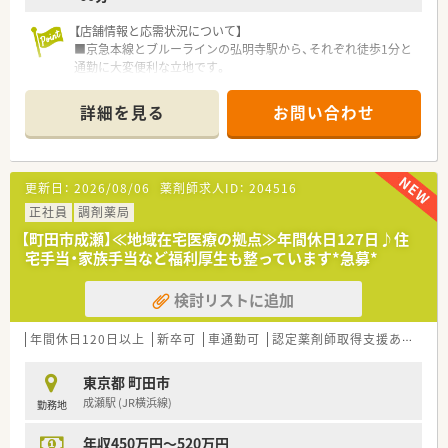
【店舗情報と応需状況について】
■京急本線とブルーラインの弘明寺駅から、それぞれ徒歩1分と
通勤に大変便利な立地です。
■近隣クリニックより内科や皮膚科を中心に、耳鼻科や循環器科
など幅広く応需しています。
詳細を見る
お問い合わせ
■処方箋は1日あたり約50～60枚で、正社員2名とパート3名体
制で対応しています。
【法人特徴について】
更新日：
2026/08/06
薬剤師求人ID：
204516
■母体は全国に550店舗以上の調剤薬局を展開する、経営コンサ
ルティング企業です。
正社員
調剤薬局
■調剤薬局事業のほか、クリニックモールの企画や医療機器リー
【町田市成瀬】≪地域在宅医療の拠点≫年間休日127日♪住
スなど多角的に展開中です。
宅手当・家族手当など福利厚生も整っています*急募*
■地域医療への貢献を重視しており、地域に密着した店舗運営を
大切にしています。
検討リストに追加
【想定されるキャリアイメージ】
■e-Learningや勉強会など、継続的に知識をアップデートでき
年間休日120日以上
新卒可
車通勤可
認定薬剤師取得支援あり
教
る教育制度が充実しています。
■糖尿病や在宅、がん領域などの「社内認定専門薬剤師」を目指
東京都 町田市
すことが可能です。
成瀬駅 (JR横浜線)
勤務地
■将来的には大手グループの一員となるため、キャリアパスの選
択肢がさらに広がります。
年収450万円～520万円