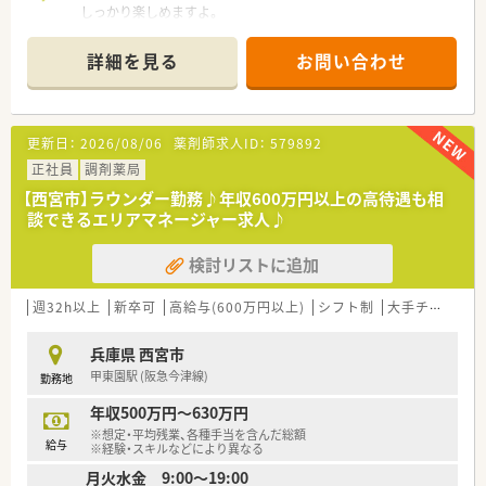
しっかり楽しめますよ。
【店舗情報と応需状況について】
詳細を見る
お問い合わせ
■伊勢鉄道の河芸駅から徒歩10分ほどの立地に位置しマイカー
での通勤も可能です。
■内科や小児科など多岐にわたる科目に応需し処方箋枚数は1日
80枚から100枚です。
更新日：
2026/08/06
薬剤師求人ID：
579892
■店舗には薬剤師が常時3名体制で配置されており無理のない業
務体制が整っています。
正社員
調剤薬局
【西宮市】ラウンダー勤務♪年収600万円以上の高待遇も相
【募集背景と求める人物像について】
談できるエリアマネージャー求人♪
■新規開設に伴い調剤体制のさらなる強化を図るため正社員薬
剤師を募集いたします。
検討リストに追加
■患者様に対して親身でおもてなしの心を持った接遇を実践で
きる方を求めています。
■周囲のスタッフと協力しながら円滑なコミュニケーションを
週32h以上
新卒可
高給与(600万円以上)
シフト制
大手チェーン以外
取れる方が好まれます。
兵庫県 西宮市
【法人特徴について】
甲東園駅 (阪急今津線)
勤務地
■調剤薬局の運営を軸に介護事業や医薬品卸売など多角的なサ
ービスを展開しています。
年収500万円～630万円
■100店舗規模の事業展開を行いながらも柔軟なフットワーク
※想定・平均残業、各種手当を含んだ総額
と安定経営を誇ります。
給与
※経験・スキルなどにより異なる
■独自の安全対策と最新機器の導入により過誤防止とおもてな
月火水金 9:00～19:00
しを徹底しています。