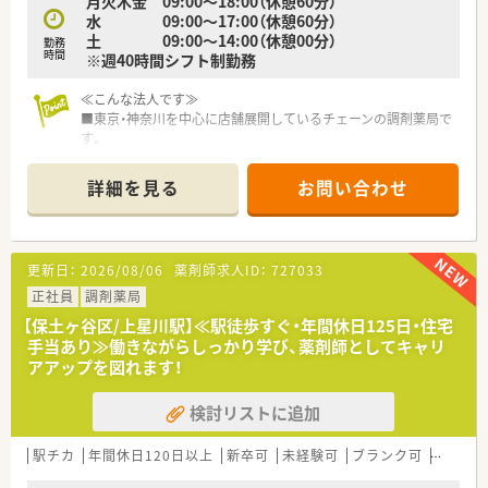
月火木金 09:00～18:00（休憩60分）
えています。
水 09:00～17:00（休憩60分）
■毎朝行うミーティングで、スタッフ全員が患者様の状態を把握
土 09:00～14:00（休憩00分）
しています。
勤務
時間
※週40時間シフト制勤務
■訪問する薬剤師が変わると、見方も変わるのでより厚みのある
医療を提供できると考えています。
≪こんな法人です≫
■わからないことを聞いたり、先輩からアドバイスをもらったり
■東京・神奈川を中心に店舗展開しているチェーンの調剤薬局で
できる環境が整っているので、
す。
在宅に慣れていない新人薬剤師も働き易い環境です。
■出店エリアが限られているため異動範囲は狭いです（ドミナン
■4店舗にクリーンベンチを導入しており、無菌調剤処方箋にも
ト展開）。
対応しています。
詳細を見る
お問い合わせ
■女性が長く働ける環境が整っており、産休育休取得後に時短制
■施設在宅では往診同行にも対応しております。
度での復帰が可能です。
■訪問先でも薬歴を確認できる機材（iPad）を使い、往診同行を行
■採用担当者も休暇取得し復帰されています！子育てに理解のあ
っています。
る社風が自慢です！
■即座に情報を確認することができるので、医師とより迅速に薬
更新日：
2026/08/06
薬剤師求人ID：
727033
■男性の育児休暇取得実績もございます。
についての検討を行うことができます。
■薬剤師としての研修はもちろん、英会話教室など多種の教育制
正社員
調剤薬局
■多職種連携の推進として、地域のケアマネジャー向けに定期的
度あり！
に勉強会を開催しています。
【保土ヶ谷区/上星川駅】≪駅徒歩すぐ・年間休日125日・住宅
■会社として在宅医療に注力しています。
手当あり≫働きながらしっかり学び、薬剤師としてキャリ
■老人施設での医師の回診同行の他、個人宅の居宅療養を行って
≪教育制度について≫
アアップを図れます！
います。
■最新の薬学に関する情報に触れてもらいたいという思いから、
■会社として残業を少なくする取り組みをしているため、ワーク
学会参加費は会社が補助。
検討リストに追加
ライフバランスが取りやすい企業です。
■学会参加時の登録費、交通費、宿泊費を全額負担します（条件
■薬剤師以外にも本社系などのキャリアパスもございます。
あり）
■社内でのOJT研修は勿論、社外でのOFF-JT研修もご用意あり
駅チカ
年間休日120日以上
新卒可
未経験可
ブランク可
転勤な
■年に1回、医師や歯科医師を招いて全社合同研修会を開催して