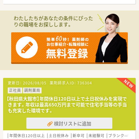
第一二島より徒歩1分の好立地となっております。
■処方箋は広域の面対応（総合科目）で応需しており、枚数は1日
15〜20枚程度と落ち着いた職場環境です。
わたしたちがあなたの条件にぴった
■採用区分はR区分(九州内転勤コース)とL区分(転居無しコース
りの職場をお探しします。
※公共90分以内、車60分以内の異動可能性有)からどちらかを希
望に応じて選択可能です。
【募集背景と求める人物像について】
■中長期的に活躍していただける20～30代の若手薬剤師を積極
募集中です。
■在宅やかかりつけ等の時代の変化に応じて柔軟に対応できる
方を歓迎しております。
■今後の北九州エリアの新規出店計画も含め、増員募集です。
【法人特徴について】
更新日：
2026/08/05
薬剤師求人ID：
736304
■総合スーパーの強みを活かしたヘルス＆ビューティーケア事
正社員
調剤薬局
業を主力のひとつとして展開しています。
■九州エリアで店舗を広げておりグループ間での連携によるさ
【秋田県大館市】年間休日120日以上で土日祝休みを実現で
らなる拡大が見込まれます。
きます。年収は最高650万円まで可能で住宅手当等の手当
■個人の価値観を尊重しており髪型や髪色自由かつネイルやア
も充実した環境です。
クセサリーの着用も可能です。
検討リストに追加
【勤務実態について】
■年間休日は125日で、内年間20日分の長期休暇がしっかりと付
年間休日120日以上
土日祝休み
新卒可
未経験可
ブランク可
残
与されます。