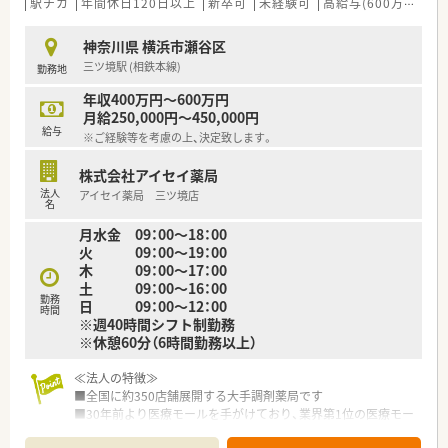
居宅療養管理指導を行います。
駅チカ
年間休日120日以上
新卒可
未経験可
高給与(600万円以上)
■契約している施設（8施設・約139名）へ訪問し、在宅医療サービ
スを提供します。
神奈川県 横浜市瀬谷区
■無菌調剤室を完備しており、高カロリー輸液やモルヒネ注射の
三ツ境駅 (相鉄本線)
勤務地
調製業務も担当します。
年収400万円～600万円
【こんな方にオススメ】
月給250,000円～450,000円
■在宅医療に専門的に携わり、地域の患者様の療養生活を深く支
給与
※ご経験等を考慮の上、決定致します。
援したい方におすすめです。
■無菌調製や抗がん剤の調製など、高度な薬剤師スキルを習得し
株式会社アイセイ薬局
たい方に最適です。
法人
アイセイ薬局 三ツ境店
■自動車運転免許は必須であり、運転業務を含めてフットワーク
名
軽く動ける方を歓迎します。
月水金 09：00～18：00
火 09：00～19：00
木 09：00～17：00
土 09：00～16：00
勤務
日 09：00～12：00
時間
※週40時間シフト制勤務
※休憩60分（6時間勤務以上）
≪法人の特徴≫
■全国に約350店舗展開する大手調剤薬局です
■30年前より医療モールを手がけており、業界第1位の医療モー
ル数