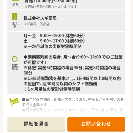
月給270,000円～360,000円
■病院の薬剤部での研修や、医師との合同勉強会など、質の高い
給与
※経験・年齢・選択コースによります
学びの機会を提供しています。
■年3回の全社員を対象とした研修会を実施し、知識の向上と社
株式会社スギ薬局
員間交流を図っています。
法人
スギ薬局 矢部店
■会社のYouTubeチャンネル運営などを店舗スタッフ主導で行
名
い、新しい挑戦を応援します。
月～金 9:00～19:00（休憩60分）
土 9:00～17:00（休憩60分）
※一か月単位の変形労働時間制
◆調剤薬剤師の場合、月～金/9:00～18:00 でのご就業
が可能です！
勤務
※休憩：実働6時間超の場合45分、実働8時間超の場合
時間
60分
※1日8時間勤務を基本とし、1日4時間以上9時間以内
の範囲で、週40時間以内のシフト制勤務
※1ヶ月単位の変形労働時間制
■毎年100 店舗以上新規出店をしており、堅実ながらも勢いのあ
る成長企業です
■調剤併設型ドラッグのパイオニアとして、関東、東海、関西、北
陸・信州を中心に約1,700店舗以上を展開しています
■研修制度は様々なプランがあり、集合研修だけでなく任意で受
詳細を見る
お問い合わせ
講可能な研修も幅広く用意されています
■店舗で活躍する従業員、社外で活躍する従業員、将来経営幹部