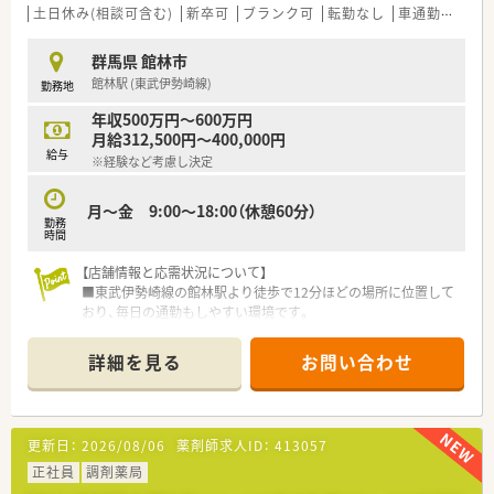
土日休み(相談可含む)
新卒可
ブランク可
転勤なし
車通勤可
高給
群馬県 館林市
館林駅 (東武伊勢崎線)
勤務地
年収500万円～600万円
月給312,500円～400,000円
給与
※経験など考慮し決定
月～金 9:00～18:00（休憩60分）
勤務
時間
【店舗情報と応需状況について】
■東武伊勢崎線の館林駅より徒歩で12分ほどの場所に位置して
おり、毎日の通勤もしやすい環境です。
■近隣にある総合病院から総合科目の処方箋を1日平均で20枚
程度応需している調剤薬局です。
詳細を見る
お問い合わせ
■現在は常勤の薬剤師が1名と非常勤の薬剤師が1名在籍してお
り、協力して業務を行っています。
【法人特徴について】
更新日：
2026/08/06
薬剤師求人ID：
413057
■群馬県を中心に東京や神奈川などの首都圏エリアにて、合計
39店舗を展開している安定企業です。
正社員
調剤薬局
■調剤薬局の運営以外にも不動産やホテル事業などを手がけて