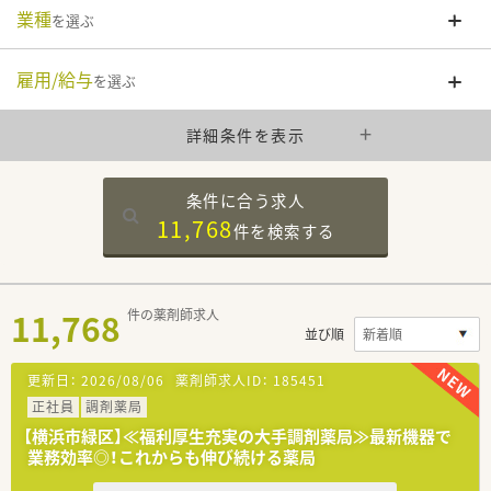
業種
を選ぶ
雇用/給与
を選ぶ
詳細条件を表示
条件に合う求人
11,768
件を
検索する
11,768
件の薬剤師求人
並び順
更新日：
2026/08/06
薬剤師求人ID：
185451
正社員
調剤薬局
【横浜市緑区】≪福利厚生充実の大手調剤薬局≫最新機器で
業務効率◎！これからも伸び続ける薬局