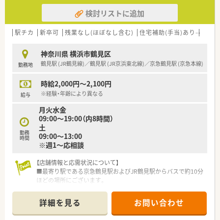
検討リストに追加
駅チカ
新卒可
残業なし(ほぼなし含む)
住宅補助(手当)あり
新規
神奈川県 横浜市鶴見区
鶴見駅 (JR鶴見線)／鶴見駅 (JR京浜東北線)／京急鶴見駅 (京急本線)
勤務地
時給2,000円～2,100円
※経験・年齢により異なる
給与
月火水金
09:00～19:00（内8時間）
土
勤務
09:00～13:00
時間
※週1～応相談
【店舗情報と応需状況について】
■最寄り駅である京急鶴見駅およびJR鶴見駅からバスで約10分
ほどの場所にございます。
■応需科目は内科と小児科が中心で、1日の処方箋枚数は平均で
50枚程度を見込んでいます。
詳細を見る
お問い合わせ
■薬剤師は常勤3名と事務員1名を配置し、常に複数名で協力し
ながら業務を進める体制です。