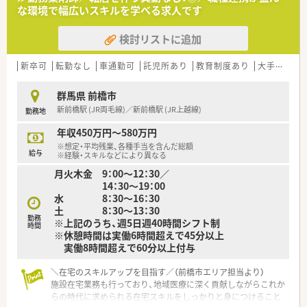
■介護保険制度が始まる前の1994年から在宅医療を開始したパ
な環境で幅広いスキルを学べる求人です
イオニアであり、現在も月間3000件の訪問実績を誇ります。
■「会社は全従業員で創る」という理念のもと現場の意見を重視
検討リストに追加
しており、風通しの良い組織文化が醸成されているのが特徴で
す。
新卒可
転勤なし
車通勤可
託児所あり
教育制度あり
大手チェーン以外
【勤務実態について】
■月単位の変形労働時間制を導入しており、週平均40時間勤務
群馬県 前橋市
の中で1日の労働時間を5時間から9時間の間で調整しています。
新前橋駅 (JR両毛線)／新前橋駅 (JR上越線)
勤務地
■残業時間は全社平均で月7時間程度と非常に少なく、1分単位
で手当が支給されるため、サービス残業の心配も一切ございませ
年収450万円～580万円
ん。
※想定・平均残業、各種手当を含んだ総額
■有給休暇は入社3ヶ月後から付与され、店舗間の応援体制が整
給与
※経験・スキルなどにより異なる
っているため取得率も高く、長期連休の相談も柔軟に対応可能で
月火木金 9：00～12：30／
す。
14：30～19：00
水 8：30～16：30
【やりがい/おすすめポイント】
土 8：30～13：30
■在宅医療の先駆者としてのノウハウを学べるため、これからの
勤務
※上記のうち、週5日週40時間シフト制
薬局業界で求められる「かかりつけ」としての実力が身につきま
時間
※休憩時間は実働6時間超えで45分以上
す。
実働8時間超えで60分以上付与
■産休・育休の取得実績が豊富で、男性社員の育児休暇取得も進
んでいるなど、ライフイベントに柔軟に対応できる点が魅力で
＼在宅のスキルアップを目指す／（前橋市エリア担当より）
す。
施設在宅業務も行っており、地域医療に深く貢献しながらこれか
■会員制リゾートホテルの利用やレクリエーション補助などの
らの時代に求められる在宅スキルをしっかりと身につけること
福利厚生も充実しており、休日を贅沢に過ごす楽しみも得られま