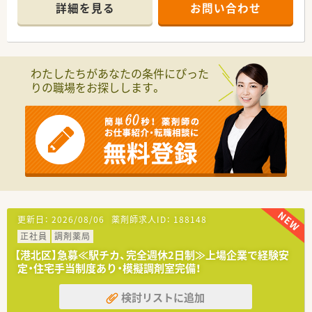
■病院門前とは異なり医師との距離も近く連携が抜群です！
詳細を見る
お問い合わせ
■社長が薬剤師であり育休も取得しており、
女性が長く働き続けられる企業を目指しています。
■人材定着率97％で、医療業界では非常に高水準
■e-ラーニングは全額補助で受講が可能。
ご経験の浅い方にはOJT研修などの用意も有り
わたしたちがあなたの条件にぴった
■自動監査システムや自動混注器などの最新設備導入済み
りの職場をお探しします。
■スキルと経験年数に応じて評価し、
キャリアアップできるキャリアパス制度を導入。
■薬剤師のスペシャリストやエリアマネージャー、
採用・教育、新規出店企画など広く活躍できるチャンスがあり
ます
■年間休日120日以上・平均有給消化率84%！
みんなで助け合い取得するという社風です。
■福利厚生充実！財形貯蓄?確定拠出年金など様々な制度有り
≪薬局の特徴≫
■駅から徒歩7分以内の立地です
更新日：
2026/08/06
薬剤師求人ID：
188148
■外来に加えて在宅医療にも積極的に取り組んでいる店舗
正社員
調剤薬局
■近隣のクリニックのほか、
広域の病院からも処方箋を受けています。
【港北区】急募≪駅チカ、完全週休2日制≫上場企業で経験安
定・住宅手当制度あり・模擬調剤室完備！
検討リストに追加