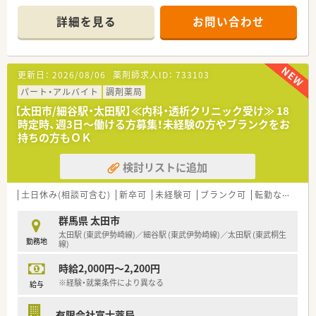
ができる魅力的な求人となっています。
す。
＊------------------------------------------＊
詳細を見る
お問い合わせ
【店舗情報と応需状況について】
■最寄り駅である新前橋駅から車で約15分の場所に位置してお
り、日々の通勤にはマイカーの利用が大変便利で快適な環境で
更新日：
2026/08/06
薬剤師求人ID：
733103
す。
■処方箋は泌尿器科や皮膚科や内科を中心に1日平均約100枚を
パート・アルバイト
調剤薬局
応需しており、幅広い疾患に対する知識を深めることができま
【太田市/細谷駅・太田駅】≪内科・透析クリニック受け≫ 18
す。
時定時、週3日～働ける方募集！未経験の方やブランクをお
■現在の勤務者数は薬剤師常勤2名体制となっており、欠員補充
持ちの方もＯＫ
後も協力し合いながら施設在宅を含めた業務にしっかりと対応
します。
検討リストに追加
【募集背景と求める人物像について】
■本年9月に退職予定のスタッフがいるための欠員補充の急募案
土日休み(相談可含む)
新卒可
未経験可
ブランク可
転勤なし
車
件となっており、早めのご就業が可能な方はまずはご相談くださ
い。
群馬県 太田市
■地域の患者様に寄り添い、少しの変化にも気づいて対応できる
太田駅 (東武伊勢崎線)／細谷駅 (東武伊勢崎線)／太田駅 (東武桐生
勤務地
ような、思いやりのあるコミュニケーションを取れる方を求めて
線)
います。
時給2,000円～2,200円
■在宅業務も行っているため、地域医療に熱意を持ち、積極的に
新しい知識を学んでいく前向きな姿勢のある方を大歓迎いたし
※経験・就業条件により異なる
給与
ます。
有限会社富士薬局