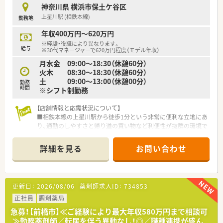
います
神奈川県 横浜市保土ケ谷区
■店舗単位での計画的な勉強会の実施で、知識をより深めること
上星川駅 (相鉄本線)
勤務地
ができます。
■緩和薬物療法認定薬剤師が在籍されており、勉強会を開催して
年収400万円～620万円
おります
※経験・役職により異なります。
■専門資格を取得されたい方にもバックアアップあり
給与
※30代マネージャーで620万円程度（モデル年収）
■OJT研修ではしっかりと先輩社員がついて業務を教えてくだ
月水金 09:00～18:30（休憩60分）
さいます。
火木 08:30～18:30（休憩60分）
■在宅に携わってみたいけど未経験だし…とお悩み中の方も安
土 09:00～13:00（休憩00分）
勤務
心いただけます。
時間
※シフト制勤務
≪こんな方にオススメ≫
【店舗情報と応需状況について】
■転居を伴う異動はないため、神奈川エリアで長く働きたい方
■相鉄本線の上星川駅から徒歩1分という非常に便利な立地にあ
■地域支援、高齢者福祉に興味のある方大歓迎
り、通勤のしやすさと帰り道の買い物など利便性が抜群の環境で
■在宅のご経験をしっかり積まれたい方や、在宅未経験でも今後
す。
チャレンジされたい方もオススメです
■応需科目は内科、精神科、皮膚科、歯科など多岐にわたり、1日
詳細を見る
お問い合わせ
あたり50枚から60枚の処方箋を安定して受け付けています。
■人員体制は正社員2名にパート薬剤師4名、さらに事務員2名を
加えた計8名で、手厚い協力体制のもと日々の業務に励んでいま
す。
更新日：
2026/08/06
薬剤師求人ID：
734853
【法人特徴について】
正社員
調剤薬局
■東京と神奈川の首都圏に限定したドミナント展開を徹底して
急募！【前橋市】≪ご経験により最大年収580万円まで相談可
おり、地域住民に「みなさまの薬局」として親しまれる存在です。
≫勤務薬剤師／転居を伴う異動なし！◎／職種連携が盛ん