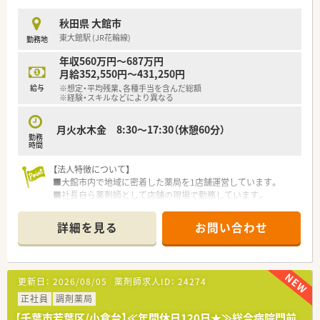
■長期休暇はライフスタイルに合わせ分割取得が可能で定期的
なプライベートの充実が叶います。
秋田県 大館市
■シフト制として完全週休2日制の勤務となります。
東大館駅 (JR花輪線)
勤務地
※ショッピングセンター内の営業時間の都合上、お盆や年末年始
も含めたシフト制となります。
年収560万円～687万円
月給352,550円～431,250円
給与
※想定・平均残業、各種手当を含んだ総額
※経験・スキルなどにより異なる
月火水木金 8:30～17:30（休憩60分）
勤務
時間
【法人特徴について】
■大館市内で地域に密着した薬局を1店舗運営しています。
■社長自ら薬剤師として店舗の現場で勤務しています。
■現場の薬剤師が働きやすい環境作りを徹底しています。
詳細を見る
お問い合わせ
【店舗情報と応需状況について】
■最寄り駅の東大館駅から車で4分ほどの場所にあります。
■大館市立総合病院前で総合科目を1日100枚応需します。
■常勤薬剤師3名と事務3名で迅速な対応を行っています。
更新日：
2026/08/05
薬剤師求人ID：
24274
【勤務実態について】
正社員
調剤薬局
■平日の勤務時間は8時30分から17時30分までです。
【千葉市若葉区/小倉台】≪年間休日120日★≫総合病院門前