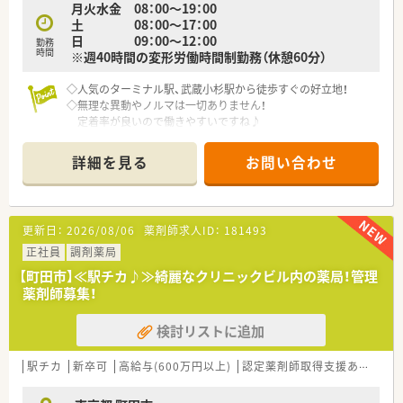
月火水金 08：00～19：00
土 08：00～17：00
日 09：00～12：00
勤務
時間
※週40時間の変形労働時間制勤務（休憩60分）
◇人気のターミナル駅、武蔵小杉駅から徒歩すぐの好立地！
◇無理な異動やノルマは一切ありません！
定着率が良いので働きやすいですね♪
◇産休育休実績多数！
◇教育制度も充実しています！薬剤師会や大学ドクター・ＭＲを
詳細を見る
お問い合わせ
招いた講習会など、希望する研修に参加可能です（費用は会社負
担）
◇20-30代の方が活躍中！
更新日：
2026/08/06
薬剤師求人ID：
181493
正社員
調剤薬局
【町田市】≪駅チカ♪≫綺麗なクリニックビル内の薬局！管理
薬剤師募集！
検討リストに追加
駅チカ
新卒可
高給与(600万円以上)
認定薬剤師取得支援あり
管