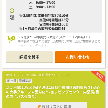
木 9:00～17:00
土 9:00～13:00
※休憩時間：実働6時間以内は0分
勤務
時間
実働6時間超は45分
実働8時間超は60分
※1ヶ月単位の変形労働時間制
＼未経験からの挑戦も大歓迎／（西宮市エリア担当より）
平均勤続年数18年の安定した環境で、充実したOJT研修を通じて
一から丁寧に学べます。
【店舗情報と応需状況について】
詳細を見る
お問い合わせ
■西宮市の甲東園駅から徒歩20分の場所にある、内科や小児科
やアレルギー科の処方箋をメインに応需している薬局です。
■1日の処方箋応需枚数は約40枚となっており、常時1から2名の
薬剤師体制で協力しながらゆとりを持って対応しています。
更新日：
2026/08/06
薬剤師求人ID：
736309
■月火水金は19時、木曜日は17時、土曜日は13時までの開局時
間となっており、日々のスケジュール管理がしやすい環境です。
正社員
調剤薬局
【北九州市若松区】完全週休2日制◎長期休暇制度あり！安心
【募集背景と求める人物像について】
の大手グループ★面対応/ショッピングセンター内薬局/目
■今回は会社の中枢を担う、エリアマネージャー採用であり、
の前にバス停あり！
西宮市・宝塚市エリアを管轄出来る方を探されております。
■従業員の平均勤続年数が18年と長いため、腰を据えて長期的
検討リストに追加
なキャリアを築きたいと考える方に適している職場です。