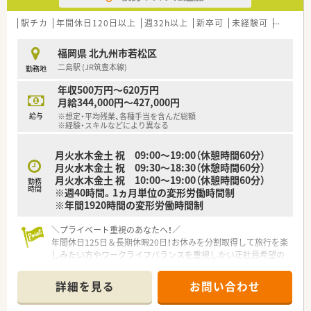
■専門性を重視した販売と顧客サービスを提供しているため、コ
ミュニケーション能力を活かして活躍できる方を歓迎します。
駅チカ
年間休日120日以上
週32h以上
新卒可
未経験可
ブラン
【法人特徴について】
福岡県 北九州市若松区
■専門性を重視したサービス提供を通じて、個々の患者様の満足
二島駅 (JR筑豊本線)
勤務地
を実現し、地域社会に深く貢献している安定した法人です。
■お客様から喜ばれる店作りと、取引先から安心される会社運営
年収500万円～620万円
を目指し、信頼関係を大切にしているのが大きな特徴です。
月給344,000円～427,000円
■社員育成にも非常に力を入れており、社員一人ひとりの成長を
給与
※想定・平均残業、各種手当を含んだ総額
支援するための各種研修や教育制度が充実している環境です。
※経験・スキルなどにより異なる
【想定される業務内容】
月火水木金土 祝 09:00～19:00（休憩時間60分）
■主に内科や小児科やアレルギー科の処方箋に基づいた調剤業
月火水木金土 祝 09:30～18:30（休憩時間60分）
務や監査業務を正確かつスピーディーに行うことが求められま
月火水木金土 祝 10:00～19:00（休憩時間60分）
勤務
す。
時間
※週40時間。1ヵ月単位の変形労働時間制
■調剤業務に加えて、患者様への丁寧な服薬指導を行い、お薬に
※年間1920時間の変形労働時間制
対する不安や疑問を解消するためのサポートを実施します。
■調剤併設ドラッグストアとしての特徴を活かし、患者様の健康
＼プライベート重視のあなたへ！／
相談に応じながら適切なアドバイスを提供する業務も行いま
年間休日125日＆長期休暇20日！お休みを分割取得して旅行を楽
す。
しみたい方やワークライフバランスを重視したい正社員希望の
方に最適な職場です。まずはご相談を！
詳細を見る
お問い合わせ
【店舗情報と応需状況について】
■JR筑豊本線の二島駅から徒歩6分とアクセス良好で、バス停の