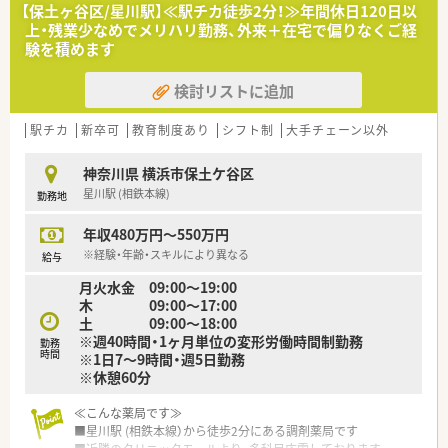
す
【保土ヶ谷区/星川駅】≪駅チカ徒歩2分！≫年間休日120日以
◇往診同行を基本とした専門性の高い在宅に取り組んでいるた
上・残業少なめでメリハリ勤務、外来＋在宅で偏りなくご経
め
験を積めます
在宅医療を勉強したい方にもオススメ
検討リストに追加
駅チカ
新卒可
教育制度あり
シフト制
大手チェーン以外
神奈川県 横浜市保土ケ谷区
星川駅 (相鉄本線)
勤務地
年収480万円～550万円
※経験・年齢・スキルにより異なる
給与
月火水金 09:00～19:00
木 09:00～17:00
土 09:00～18:00
※週40時間・1ヶ月単位の変形労働時間制勤務
勤務
時間
※1日7～9時間・週5日勤務
※休憩60分
≪こんな薬局です≫
■星川駅 (相鉄本線）から徒歩2分にある調剤薬局です