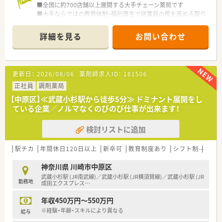
■全国に約700店舗以上展開する大手チェーン薬局です
■大手ならではの教育体制・福利厚生で従業員の質を高める取り
組みをしています
詳細を見る
お問い合わせ
更新日：
2026/08/06
薬剤師求人ID：
181506
正社員
調剤薬局
【中原区】≪武蔵小杉駅から徒歩5分≫ ドミナント展開をし
ている企業／ノルマなくのびのび仕事が出来ます！
検討リストに追加
駅チカ
年間休日120日以上
新卒可
教育制度あり
シフト制
大手
神奈川県 川崎市中原区
武蔵小杉駅 (JR南武線)／武蔵小杉駅 (JR横須賀線)／武蔵小杉駅 (JR
勤務地
成田エクスプレス
…
年収450万円～550万円
※経験・年齢・スキルにより異なる
給与