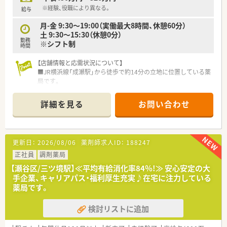
【こんな取り組みをしています】
※経験、役職により異なる。
給与
■全店舗で統一された電子薬歴とピッキングサポートシステム
月-金 9:30～19:00（実働最大8時間、休憩60分）
を導入し、業務を効率化しています。
土 9:30～15:30（休憩0分）
■薬剤師の専門性を高めるため、独自の社内認定専門薬剤師制度
勤務
※シフト制
の育成に注力しています。
時間
■薬剤師会への加入やe-Learningの提供など、自己研鑽を積極
的にサポートします。
【店舗情報と応需状況について】
■JR横浜線「成瀬駅」から徒歩で約14分の立地に位置している薬
局です。
■応需科目は在宅（居宅・施設）が専門であり、1日の処方箋枚数
は約20～30枚です。
詳細を見る
お問い合わせ
■薬剤師は常勤1名とパート10名が在籍しており、事務員3名と
共に業務を行っています。
【勤務実態について】
更新日：
2026/08/06
薬剤師求人ID：
188247
■年間休日は123日となっており、しっかり働きしっかり休むメ
リハリのある環境です。
正社員
調剤薬局
■有給休暇の初年度付与日数は10日で、全体の消化率は約70%
【瀬谷区/三ツ境駅】≪平均有給消化率84％!≫ 安心安定の大
と高い水準を維持しています。
手企業、キャリアパス・福利厚生充実♪在宅に注力している
■在宅専門店舗のため、平均残業時間は月あたり約20時間程度
薬局です。
となっています。
検討リストに追加
【想定される業務内容】
■個人宅の患者様（約196名）への服薬指導や薬剤管理といった