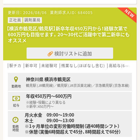
【法人特徴について】
更新日：
2026/08/06
薬剤師求人ID：
684005
■神奈川県を基盤とし、首都圏や群馬県などで地域に根差した薬
局を多数展開しています。
正社員
調剤薬局
■大学との共同研究や学会での発表を積極的に行い、学術的な視
【横浜市鶴見区/鶴見駅】新卒年収450万円から！経験次第で
点からも医療に貢献します。
600万円も目指せます。20～30代ご活躍中で第二新卒にも
■近年ではOTC販売に注力したドラッグストア併設店舗も出店
オススメ
しており、事業は順調に成長中です。
検討リストに追加
【こんな取り組みをしています】
■医師を招いた合同勉強会や病院薬剤部での研修など、専門性を
高める機会が豊富にあります。
駅チカ
新卒可
未経験可
残業なし(ほぼなし含む)
高給与(600万円以上)
■年に3回、全薬剤師を対象とした合同研修会を実施し、知識の
向上と情報交換を促進します。
神奈川県 横浜市鶴見区
■現場スタッフが主体となったYouTubeでの情報発信など、新し
鶴見駅 (JR鶴見線)／鶴見駅 (JR京浜東北線)／京急鶴見駅 (京急本線)
勤務地
いことにも挑戦できる環境です。
年収450万円～600万円
※経験・役職により異なる
給与
※新卒：450万円～
月火水金 09:00～19:00
木土 09:00～13:00
※1ヶ月単位の変形労働時間制（週40時間シフト）
勤務
時間
※休憩（実働6時間超えで45分、8時間超えで60分）