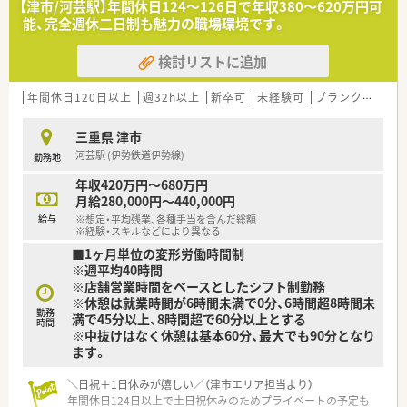
【津市/河芸駅】年間休日124〜126日で年収380〜620万円可
おり、多角的な経営を行っています。
能、完全週休二日制も魅力の職場環境です。
■今後もM&Aなどを通じて店舗網の拡大を計画しており、成長
性と将来性を兼ね備えた法人です。
検討リストに追加
【求人情報について】
■希少な土日祝休みでありながら18時終業という好条件のた
年間休日120日以上
週32h以上
新卒可
未経験可
ブランク可
高給
め、プライベートを重視できます。
■これまでの経験等を考慮して年収500万円から600万円の提示
三重県 津市
が可能であり、高待遇が期待できます。
河芸駅 (伊勢鉄道伊勢線)
勤務地
■転居を伴う転勤は発生しないため、慣れ親しんだ地域で腰を据
えて長く働くことが可能です。
年収420万円～680万円
月給280,000円～440,000円
【勤務実態について】
給与
※想定・平均残業、各種手当を含んだ総額
■平日の営業時間は18時までとなっており、残業も少ないため
※経験・スキルなどにより異なる
仕事後の時間を有効に使えます。
■1ヶ月単位の変形労働時間制
■お休みは土日祝日が定休となっているため、週末の予定が立て
※週平均40時間
やすくリフレッシュしやすいです。
※店舗営業時間をベースとしたシフト制勤務
■近隣エリアに系列店舗が複数あるため、急な欠員が出た際もヘ
※休憩は就業時間が6時間未満で0分、6時間超8時間未
ルプ体制が整っており安心です。
勤務
満で45分以上、8時間超で60分以上とする
時間
※中抜けはなく休憩は基本60分、最大でも90分となり
ます。
＼日祝＋1日休みが嬉しい／（津市エリア担当より）
年間休日124日以上で土日祝休みのためプライベートの予定も