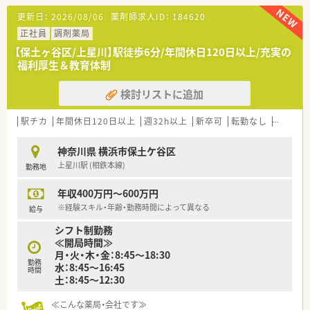
更新日：
2026/08/06
薬剤師求人ID：
184620
正社員
調剤薬局
【保土ヶ谷区/上星川】駅徒歩6分/年間休日120日以上/充実の
福利厚生＆教育体制
検討リストに追加
駅チカ
年間休日120日以上
週32h以上
新卒可
転勤なし
高給与(
神奈川県 横浜市保土ケ谷区
上星川駅 (相鉄本線)
勤務地
年収400万円～600万円
※経験スキル・年齢・勤務時間によって異なる
給与
シフト制勤務
≪開局時間≫
月・火・木・金：8:45～18:30
勤務
水：8:45～16:45
時間
土：8:45～12:30
≪こんな薬局・会社です≫