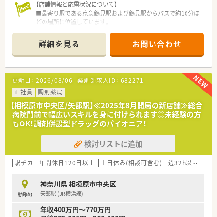
【店舗情報と応需状況について】
■最寄り駅である京急鶴見駅および鶴見駅からバスで約10分ほ
どの場所に位置しています。
■近隣のクリニックから内科と小児科の処方箋を主に応需して
おり、1日に約50枚を扱います。
詳細を見る
お問い合わせ
■薬剤師は常勤3名と事務員1名が在籍しており、常時2～3名体
制で業務にあたります。
【法人特徴について】
更新日：
2026/08/06
薬剤師求人ID：
682271
■神奈川県を中心に首都圏や群馬県などで地域に密着した店舗
展開を進めている法人です。
正社員
調剤薬局
■大学との共同研究や学会発表を積極的に行い、医療費削減への
【相模原市中央区/矢部駅】≪2025年8月開局の新店舗≫総合
貢献も目指しています。
病院門前で幅広いスキルを身に付けられます◎未経験の方
■近年はドラッグストア併設型店舗の出店も進めており、OTC販
もOK！調剤併設型ドラッグのパイオニア！
売にも注力しています。
検討リストに追加
【求人情報について】
■年収は450万円から600万円を想定しており、ご経験や能力を
十分に考慮し優遇します。
駅チカ
年間休日120日以上
土日休み(相談可含む)
週32h以上
新卒
■賞与は年2回、合計で4.5ヶ月分の支給実績があり、頑張りが給
与に反映されやすいです。
神奈川県 相模原市中央区
■月5万円の住宅手当や退職金制度など、安心して長く働ける福
矢部駅 (JR横浜線)
勤務地
利厚生が整っています。
年収400万円～770万円
【こんな取り組みをしています】