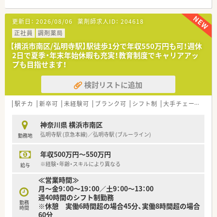
となる従業員など、薬剤師として様々な活躍ができるフィールド
を用意されています
更新日：
2026/08/06
薬剤師求人ID：
204618
■総合薬剤師・調剤薬剤師（土日休み・19時までの勤務）どちらか
の働き方を選択できます
正社員
調剤薬局
■調剤併設型だけでなく「医療モール・クリニック併設店舗」「敷
【横浜市南区/弘明寺駅】駅徒歩1分で年収550万円も可！週休
地内薬局」「訪問調剤特化型店舗」など様々な店舗を運営してい
2日で夏季・年末年始休暇も充実！教育制度でキャリアアッ
ます
プも目指せます！
■在宅医療にも積極的取り組んでおり「訪問調剤特化型店舗」を
50店舗以上、無菌調剤室は業界最多の51店舗設置しています
検討リストに追加
■「プラチナくるみん認定企業」「健康経営優良法人2023（大規模
法人部門）認定」等を取得し一人ひとりが働きやすい環境が整備
されています
駅チカ
新卒可
未経験可
ブランク可
シフト制
大手チェーン以外
■充実した研修制度、人事制度、評価制度、キャリア支援制度等
があるのも特徴です
神奈川県 横浜市南区
弘明寺駅 (京急本線)／弘明寺駅 (ブルーライン)
勤務地
年収500万円～550万円
※経験・年齢・スキルにより異なる
給与
≪営業時間≫
月～金9：00～19：00／土9：00～13：00
週40時間のシフト制勤務
勤務
※休憩 実働6時間超の場合45分、実働8時間超の場合
時間
60分