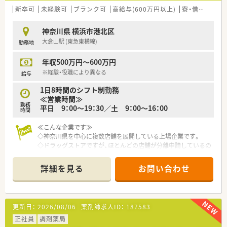
新卒可
未経験可
ブランク可
高給与(600万円以上)
寮・借上社宅あり
神奈川県 横浜市港北区
大倉山駅 (東急東横線)
勤務地
年収500万円～600万円
※経験・役職により異なる
給与
1日8時間のシフト制勤務
≪営業時間≫
勤務
平日 9：00～19：30／土 9：00～16：00
時間
≪こんな企業です≫
◇神奈川県を中心に複数店舗を展開している上場企業です。
◇ドラッグストアですが、ほとんどの店舗が分離申請しているの
で
通常の調剤薬局と同じ働き方（日祝休み、営業時間19時、19時
詳細を見る
お問い合わせ
半までなど）ができます
◇定着率が高く、産休育休制度・時短勤務制度も整っています。
（男性の産休実績あり）
◇ノルマ一切なし！
更新日：
2026/08/06
薬剤師求人ID：
187583
◇利益よりも地域貢献を優先させている会社です！
◇単身者には年収とは別に住宅補助が年間60万円も付与されま
正社員
調剤薬局