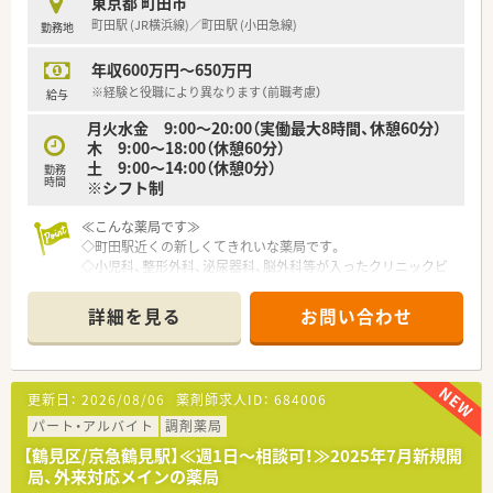
東京都 町田市
町田駅 (JR横浜線)／町田駅 (小田急線)
勤務地
年収600万円～650万円
※経験と役職により異なります（前職考慮）
給与
月火水金 9:00～20:00（実働最大8時間、休憩60分）
木 9:00～18:00（休憩60分）
土 9:00～14:00（休憩0分）
勤務
時間
※シフト制
≪こんな薬局です≫
◇町田駅近くの新しくてきれいな薬局です。
◇小児科、整形外科、泌尿器科、脳外科等が入ったクリニックビ
ルの１階にあります。
詳細を見る
お問い合わせ
更新日：
2026/08/06
薬剤師求人ID：
684006
パート・アルバイト
調剤薬局
【鶴見区/京急鶴見駅】≪週1日～相談可！≫2025年7月新規開
局、外来対応メインの薬局