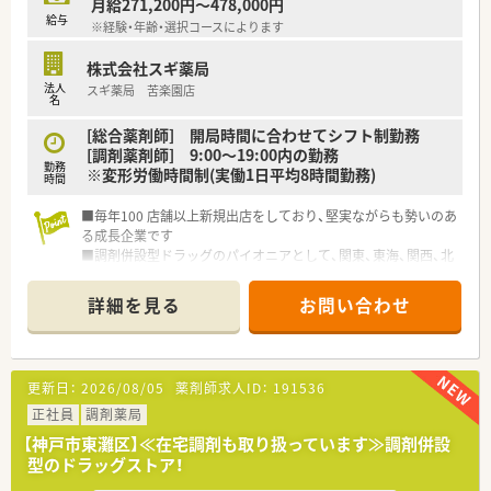
月給271,200円～478,000円
給与
※経験・年齢・選択コースによります
株式会社スギ薬局
法人
スギ薬局 苦楽園店
名
[総合薬剤師] 開局時間に合わせてシフト制勤務
[調剤薬剤師] 9:00～19:00内の勤務
勤務
※変形労働時間制(実働1日平均8時間勤務)
時間
■毎年100 店舗以上新規出店をしており、堅実ながらも勢いのあ
る成長企業です
■調剤併設型ドラッグのパイオニアとして、関東、東海、関西、北
陸・信州を中心に約1,700店舗以上を展開しています
■研修制度は様々なプランがあり、集合研修だけでなく任意で受
詳細を見る
お問い合わせ
講可能な研修も幅広く用意されています
■店舗で活躍する従業員、社外で活躍する従業員、将来経営幹部
となる従業員など、薬剤師として様々な活躍ができるフィールド
を用意されています
更新日：
2026/08/05
薬剤師求人ID：
191536
■総合薬剤師・調剤薬剤師（土日休み・19時までの勤務）どちらか
の働き方を選択できます
正社員
調剤薬局
■調剤併設型だけでなく「医療モール・クリニック併設店舗」「敷
【神戸市東灘区】≪在宅調剤も取り扱っています≫調剤併設
地内薬局」「訪問調剤特化型店舗」など様々な店舗を運営してい
型のドラッグストア！
ます