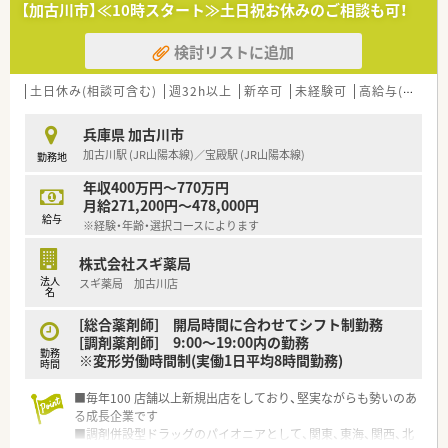
【加古川市】≪10時スタート≫土日祝お休みのご相談も可！
地内薬局」「訪問調剤特化型店舗」など様々な店舗を運営してい
ます
検討リストに追加
■在宅医療にも積極的取り組んでおり「訪問調剤特化型店舗」を
50店舗以上、無菌調剤室は業界最多の51店舗設置しています
■「プラチナくるみん認定企業」「健康経営優良法人2023（大規模
土日休み(相談可含む)
週32h以上
新卒可
未経験可
高給与(600万円以上)
法人部門）認定」等を取得し一人ひとりが働きやすい環境が整備
されています
兵庫県 加古川市
■充実した研修制度、人事制度、評価制度、キャリア支援制度等
加古川駅 (JR山陽本線)／宝殿駅 (JR山陽本線)
勤務地
があるのも特徴です
年収400万円～770万円
月給271,200円～478,000円
給与
※経験・年齢・選択コースによります
株式会社スギ薬局
法人
スギ薬局 加古川店
名
[総合薬剤師] 開局時間に合わせてシフト制勤務
[調剤薬剤師] 9:00～19:00内の勤務
勤務
※変形労働時間制(実働1日平均8時間勤務)
時間
■毎年100 店舗以上新規出店をしており、堅実ながらも勢いのあ
る成長企業です
■調剤併設型ドラッグのパイオニアとして、関東、東海、関西、北