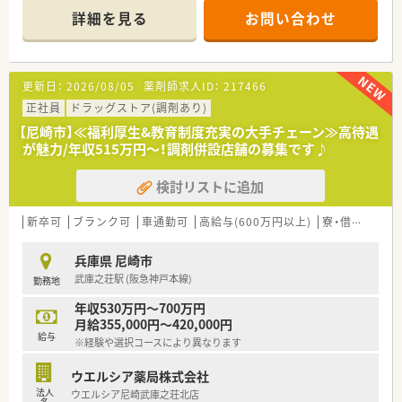
科など広域の処方箋を応需しています。
詳細を見る
お問い合わせ
■1日の処方箋枚数は20～30枚程度で、現在6名の薬剤師が在籍
し協力しながら対応しています。
【勤務実態について】
更新日：
2026/08/05
薬剤師求人ID：
217466
■全国転勤やエリア内転勤、自宅から通勤可能な範囲など、3つ
の働き方から選択が可能です。
正社員
ドラッグストア(調剤あり)
■最大で20日間もの長期休暇制度が用意されており、多くの社
【尼崎市】≪福利厚生&教育制度充実の大手チェーン≫高待遇
員が利用してリフレッシュしながらご勤務しています♪
が魅力/年収515万円～！調剤併設店舗の募集です♪
■育児休業は最長3年間取得可能で、復職後の時短勤務は小学校
卒業まで利用できるなど支援が手厚いのが特徴です。
検討リストに追加
【こんな方が活躍中】
■多様な処方箋の応需やOTCカウンセリングを通じて、幅広い知
新卒可
ブランク可
車通勤可
高給与(600万円以上)
寮・借上社宅あり
識とスキルを磨きたい方が活躍中！
■地域にお住まいの様々なお客様との対話を楽しみ、健康に関す
兵庫県 尼崎市
る相談に乗ることが得意な方が活躍しています。
武庫之荘駅 (阪急神戸本線)
勤務地
■将来的には店舗運営のマネジメントや本部業務など、薬剤師の
枠を超えて挑戦したい方が活躍中です。
年収530万円～700万円
月給355,000円～420,000円
【こんな方にオススメ】
給与
※経験や選択コースにより異なります
■日本を代表するグローバル企業であるため、安定した経営基盤
のもとで長く働きたい方におすすめです。
ウエルシア薬局株式会社
■年間休日120日以上に加え最大20日の連続休暇もあり、ワーク
法人
ウエルシア尼崎武庫之荘北店
ライフバランスを重視する方に最適です。
名