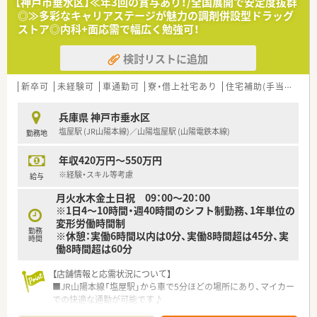
【神戸市垂水区】≪年3回の賞与あり！/全国展開で安定度抜群
トのポジションも増えます。
◎≫多彩なキャリアステージが魅力の調剤併設型ドラッグ
■在宅や教育等の専門性を活かせるスペシャリストを目指すこ
ストア◎内科+面応需で幅広く勉強可！
とも可能です。
■その他にも、管理部門や商品部門等の本社スタッフなど活動領
検討リストに追加
域は多種多様です。
■在宅実施店舗は年々増加しており、在宅医療へもしっかりと関
わる事ができます。
新卒可
未経験可
車通勤可
寮・借上社宅あり
住宅補助(手当)あり
■育児休暇は3歳まで取得が可能で、時短制度は小学5年生まで
時短勤務ができるよう変更予定です。
兵庫県 神戸市垂水区
■年間休日が120日とワークライフバランスが整っています
塩屋駅 (JR山陽本線)／山陽塩屋駅 (山陽電鉄本線)
勤務地
■日用品から常備薬まで、従業員割引制度など嬉しいメリットも
たくさんあります！
年収420万円～550万円
※経験・スキル等考慮
給与
月火水木金土日祝 09：00～20：00
※1日4～10時間・週40時間のシフト制勤務、1年単位の
変形労働時間制
勤務
※休憩：実働6時間以内は0分、実働8時間超は45分、実
時間
働8時間超は60分
【店舗情報と応需状況について】
■JR山陽本線「塩屋駅」から車で5分ほどの場所にあり、マイカー
での快適な通勤が可能です♪
■ショッピングセンター内のクリニックを中心に、内科や循環器