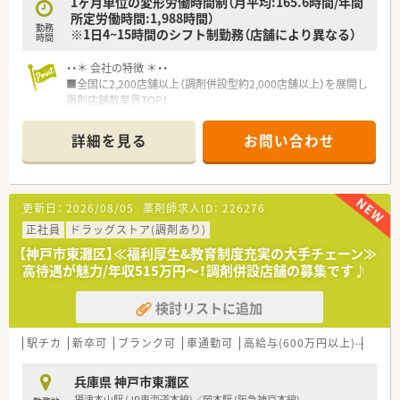
1ヶ月単位の変形労働時間制（月平均:165.6時間/年間
所定労働時間:1,988時間）
勤務
※1日4~15時間のシフト制勤務（店舗により異なる）
時間
・・＊ 会社の特徴 ＊・・
■全国に2,200店舗以上（調剤併設型約2,000店舗以上）を展開し
調剤店舗数業界TOP！
■店舗拡大に伴いキャリアアップできるポジションが多数あり！
頑張り次第で高給与も可能！
詳細を見る
お問い合わせ
■経験や勤務コースによりますが、経験の少ない方でも500万前
半スタートと業界TOP水準！
■職種や職域に合わせ、豊富な社内研修や外部組織と連携した研
修を用意されています
更新日：
2026/08/05
薬剤師求人ID：
226276
■薬剤師が中心の会社だからこそ活躍できるキャリアパスが多
種多様に用意されています。
正社員
ドラッグストア(調剤あり)
■店舗拡大に伴い、エリアマネジャーや営業部長等のマネジメン
【神戸市東灘区】≪福利厚生&教育制度充実の大手チェーン≫
トのポジションも増えます。
高待遇が魅力/年収515万円～！調剤併設店舗の募集です♪
■在宅や教育等の専門性を活かせるスペシャリストを目指すこ
とも可能です。
検討リストに追加
■その他にも、管理部門や商品部門等の本社スタッフなど活動領
域は多種多様です。
■在宅実施店舗は年々増加しており、在宅医療へもしっかりと関
駅チカ
新卒可
ブランク可
車通勤可
高給与(600万円以上)
寮・借
わる事ができます。
■育児休暇は3歳まで取得が可能で、時短制度は小学5年生まで
兵庫県 神戸市東灘区
時短勤務ができるよう変更予定です。
摂津本山駅 (JR東海道本線)／岡本駅 (阪急神戸本線)