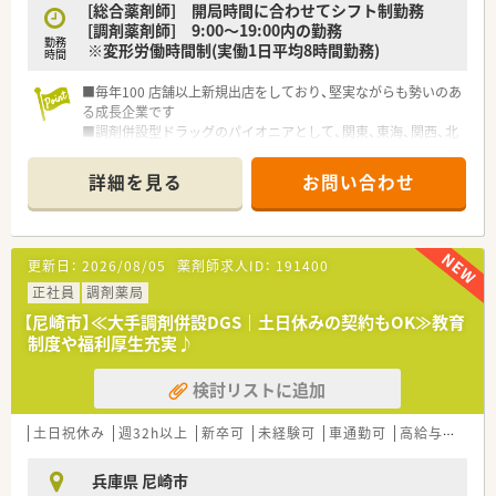
[総合薬剤師] 開局時間に合わせてシフト制勤務
[調剤薬剤師] 9:00～19:00内の勤務
勤務
※変形労働時間制(実働1日平均8時間勤務)
時間
■毎年100 店舗以上新規出店をしており、堅実ながらも勢いのあ
る成長企業です
■調剤併設型ドラッグのパイオニアとして、関東、東海、関西、北
陸・信州を中心に約1,700店舗以上を展開しています
■研修制度は様々なプランがあり、集合研修だけでなく任意で受
詳細を見る
お問い合わせ
講可能な研修も幅広く用意されています
■店舗で活躍する従業員、社外で活躍する従業員、将来経営幹部
となる従業員など、薬剤師として様々な活躍ができるフィールド
を用意されています
更新日：
2026/08/05
薬剤師求人ID：
191400
■総合薬剤師・調剤薬剤師（土日休み・19時までの勤務）どちらか
の働き方を選択できます
正社員
調剤薬局
■調剤併設型だけでなく「医療モール・クリニック併設店舗」「敷
【尼崎市】≪大手調剤併設DGS｜土日休みの契約もOK≫教育
地内薬局」「訪問調剤特化型店舗」など様々な店舗を運営してい
制度や福利厚生充実♪
ます
■在宅医療にも積極的取り組んでおり「訪問調剤特化型店舗」を
検討リストに追加
50店舗以上、無菌調剤室は業界最多の51店舗設置しています
■「プラチナくるみん認定企業」「健康経営優良法人2023（大規模
法人部門）認定」等を取得し一人ひとりが働きやすい環境が整備
土日祝休み
週32h以上
新卒可
未経験可
車通勤可
高給与(600万円以上)
されています
■充実した研修制度、人事制度、評価制度、キャリア支援制度等
兵庫県 尼崎市
があるのも特徴です