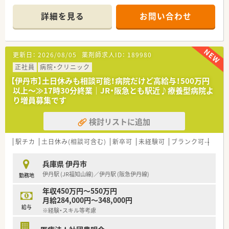
陸・信州を中心に約1,700店舗以上を展開しています
■研修制度は様々なプランがあり、集合研修だけでなく任意で受
詳細を見る
お問い合わせ
講可能な研修も幅広く用意されています
■店舗で活躍する従業員、社外で活躍する従業員、将来経営幹部
となる従業員など、薬剤師として様々な活躍ができるフィールド
を用意されています
更新日：
2026/08/05
薬剤師求人ID：
189980
■総合薬剤師・調剤薬剤師（土日休み・19時までの勤務）どちらか
の働き方を選択できます
正社員
病院・クリニック
■調剤併設型だけでなく「医療モール・クリニック併設店舗」「敷
【伊丹市】土日休みも相談可能！病院だけど高給与！500万円
地内薬局」「訪問調剤特化型店舗」など様々な店舗を運営してい
以上～≫17時30分終業｜JR・阪急とも駅近♪療養型病院よ
ます
り増員募集です
■在宅医療にも積極的取り組んでおり「訪問調剤特化型店舗」を
50店舗以上、無菌調剤室は業界最多の51店舗設置しています
検討リストに追加
■「プラチナくるみん認定企業」「健康経営優良法人2023（大規模
法人部門）認定」等を取得し一人ひとりが働きやすい環境が整備
されています
駅チカ
土日休み(相談可含む)
新卒可
未経験可
ブランク可
残業な
■充実した研修制度、人事制度、評価制度、キャリア支援制度等
があるのも特徴です
兵庫県 伊丹市
伊丹駅 (JR福知山線)／伊丹駅 (阪急伊丹線)
勤務地
年収450万円～550万円
月給284,000円～348,000円
給与
※経験・スキル等考慮