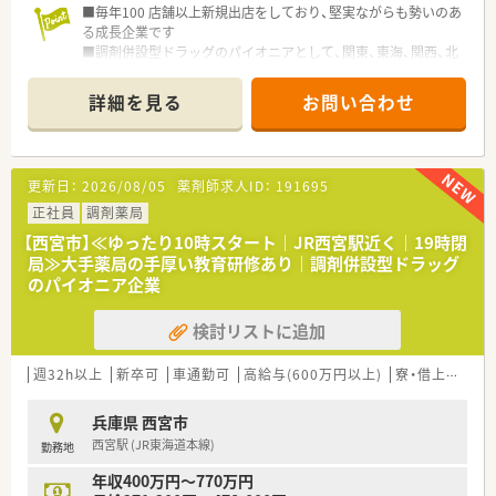
■産休や育休から復帰して短時間勤務制度を活用しながら、子育
■毎年100 店舗以上新規出店をしており、堅実ながらも勢いのあ
てと仕事を両立させている女性スタッフが多数在籍しておりま
る成長企業です
す。
■調剤併設型ドラッグのパイオニアとして、関東、東海、関西、北
■自身のキャリアアップを目指して資格取得に励みつつ、日々の
陸・信州を中心に約1,700店舗以上を展開しています
業務を通じて専門性を高めている方がいきいきと働いていま
■研修制度は様々なプランがあり、集合研修だけでなく任意で受
詳細を見る
お問い合わせ
す。
講可能な研修も幅広く用意されています
■店舗で活躍する従業員、社外で活躍する従業員、将来経営幹部
となる従業員など、薬剤師として様々な活躍ができるフィールド
を用意されています
更新日：
2026/08/05
薬剤師求人ID：
191695
■総合薬剤師・調剤薬剤師（土日休み・19時までの勤務）どちらか
の働き方を選択できます
正社員
調剤薬局
■調剤併設型だけでなく「医療モール・クリニック併設店舗」「敷
【西宮市】≪ゆったり10時スタート｜JR西宮駅近く｜19時閉
地内薬局」「訪問調剤特化型店舗」など様々な店舗を運営してい
局≫大手薬局の手厚い教育研修あり｜調剤併設型ドラッグ
ます
のパイオニア企業
■在宅医療にも積極的取り組んでおり「訪問調剤特化型店舗」を
50店舗以上、無菌調剤室は業界最多の51店舗設置しています
検討リストに追加
■「プラチナくるみん認定企業」「健康経営優良法人2023（大規模
法人部門）認定」等を取得し一人ひとりが働きやすい環境が整備
されています
週32h以上
新卒可
車通勤可
高給与(600万円以上)
寮・借上社宅あり
■充実した研修制度、人事制度、評価制度、キャリア支援制度等
があるのも特徴です
兵庫県 西宮市
西宮駅 (JR東海道本線)
勤務地
年収400万円～770万円