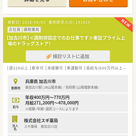
講可能な研修も幅広く用意されています
■店舗で活躍する従業員、社外で活躍する従業員、将来経営幹部
となる従業員など、薬剤師として様々な活躍ができるフィールド
を用意されています
更新日：
2026/08/05
薬剤師求人ID：
191419
■総合薬剤師・調剤薬剤師（土日休み・19時までの勤務）どちらか
の働き方を選択できます
正社員
調剤薬局
■調剤併設型だけでなく「医療モール・クリニック併設店舗」「敷
【加古川市】≪調剤併設店でのお仕事です≫東証プライム上
地内薬局」「訪問調剤特化型店舗」など様々な店舗を運営してい
場のドラッグストア！
ます
■在宅医療にも積極的取り組んでおり「訪問調剤特化型店舗」を
検討リストに追加
50店舗以上、無菌調剤室は業界最多の51店舗設置しています
■「プラチナくるみん認定企業」「健康経営優良法人2023（大規模
法人部門）認定」等を取得し一人ひとりが働きやすい環境が整備
週32h以上
新卒可
未経験可
車通勤可
高給与(600万円以上)
シフ
されています
■充実した研修制度、人事制度、評価制度、キャリア支援制度等
兵庫県 加古川市
があるのも特徴です
東加古川駅 (JR山陽本線)／別府駅 (山陽電鉄本線)
勤務地
年収400万円～770万円
月給271,200円～478,000円
給与
※経験・年齢・選択コースによります
株式会社スギ薬局
法人
スギ薬局 東加古川店
名