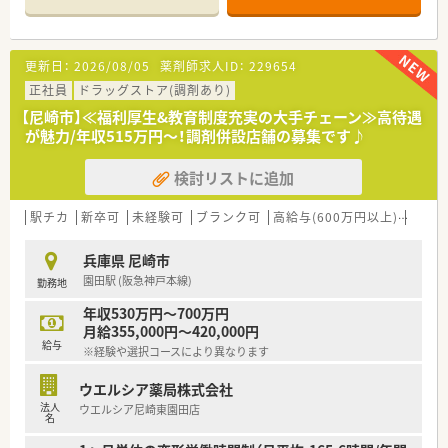
半スタートと業界TOP水準！
■職種や職域に合わせ、豊富な社内研修や外部組織と連携した研
修を用意されています
更新日：
2026/08/05
薬剤師求人ID：
229654
■薬剤師が中心の会社だからこそ活躍できるキャリアパスが多
種多様に用意されています。
正社員
ドラッグストア(調剤あり)
■店舗拡大に伴い、エリアマネジャーや営業部長等のマネジメン
【尼崎市】≪福利厚生&教育制度充実の大手チェーン≫高待遇
トのポジションも増えます。
が魅力/年収515万円～！調剤併設店舗の募集です♪
■在宅や教育等の専門性を活かせるスペシャリストを目指すこ
とも可能です。
検討リストに追加
■その他にも、管理部門や商品部門等の本社スタッフなど活動領
域は多種多様です。
■在宅実施店舗は年々増加しており、在宅医療へもしっかりと関
駅チカ
新卒可
未経験可
ブランク可
高給与(600万円以上)
高時給
わる事ができます。
■育児休暇は3歳まで取得が可能で、時短制度は小学5年生まで
兵庫県 尼崎市
時短勤務ができるよう変更予定です。
園田駅 (阪急神戸本線)
勤務地
■年間休日が120日とワークライフバランスが整っています
■日用品から常備薬まで、従業員割引制度など嬉しいメリットも
年収530万円～700万円
たくさんあります！
月給355,000円～420,000円
給与
※経験や選択コースにより異なります
ウエルシア薬局株式会社
法人
ウエルシア尼崎東園田店
名