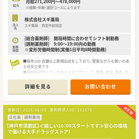
月給271,200円～478,000円
給与
※経験・年齢・選択コースによります
株式会社スギ薬局
法人
スギ薬局 西宮中前田店
名
[総合薬剤師] 開局時間に合わせてシフト制勤務
[調剤薬剤師] 9:00～19:00内の勤務
勤務
※変形労働時間制(実働1日平均8時間勤務)
時間
■毎年100 店舗以上新規出店をしており、堅実ながらも勢いのあ
る成長企業です
■調剤併設型ドラッグのパイオニアとして、関東、東海、関西、北
陸・信州を中心に約1,700店舗以上を展開しています
■研修制度は様々なプランがあり、集合研修だけでなく任意で受
詳細を見る
お問い合わせ
講可能な研修も幅広く用意されています
■店舗で活躍する従業員、社外で活躍する従業員、将来経営幹部
となる従業員など、薬剤師として様々な活躍ができるフィールド
を用意されています
更新日：
2026/08/05
薬剤師求人ID：
191678
■総合薬剤師・調剤薬剤師（土日休み・19時までの勤務）どちらか
の働き方を選択できます
正社員
調剤薬局
■調剤併設型だけでなく「医療モール・クリニック併設店舗」「敷
【神戸市須磨区】≪嬉しい10：00スタートです≫安心の環境
地内薬局」「訪問調剤特化型店舗」など様々な店舗を運営してい
で働ける大手ドラッグストア！
ます