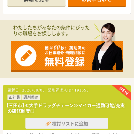
講可能な研修も幅広く用意されています
■店舗で活躍する従業員、社外で活躍する従業員、将来経営幹部
となる従業員など、薬剤師として様々な活躍ができるフィールド
を用意されています
■総合薬剤師・調剤薬剤師（土日休み・19時までの勤務）どちらか
わたしたちがあなたの条件にぴった
の働き方を選択できます
りの職場をお探しします。
■調剤併設型だけでなく「医療モール・クリニック併設店舗」「敷
地内薬局」「訪問調剤特化型店舗」など様々な店舗を運営してい
ます
■在宅医療にも積極的取り組んでおり「訪問調剤特化型店舗」を
50店舗以上、無菌調剤室は業界最多の51店舗設置しています
■「プラチナくるみん認定企業」「健康経営優良法人2023（大規模
法人部門）認定」等を取得し一人ひとりが働きやすい環境が整備
されています
■充実した研修制度、人事制度、評価制度、キャリア支援制度等
があるのも特徴です
更新日：
2026/08/05
薬剤師求人ID：
191653
正社員
調剤薬局
【三田市】≪大手ドラッグチェーン≫マイカー通勤可能/充実
の研修制度◎
検討リストに追加