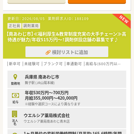
半スタートと業界TOP水準！
■職種や職域に合わせ、豊富な社内研修や外部組織と連携した研
修を用意されています
更新日：
2026/08/05
薬剤師求人ID：
188109
■薬剤師が中心の会社だからこそ活躍できるキャリアパスが多
種多様に用意されています。
正社員
調剤薬局
■店舗拡大に伴い、エリアマネジャーや営業部長等のマネジメン
【南あわじ市】≪福利厚生&教育制度充実の大手チェーン≫高
トのポジションも増えます。
待遇が魅力/年収515万円～！調剤併設店舗の募集です♪
■在宅や教育等の専門性を活かせるスペシャリストを目指すこ
とも可能です。
検討リストに追加
■その他にも、管理部門や商品部門等の本社スタッフなど活動領
域は多種多様です。
■在宅実施店舗は年々増加しており、在宅医療へもしっかりと関
新卒可
未経験可
ブランク可
車通勤可
高給与(600万円以上)
寮・
わる事ができます。
■育児休暇は3歳まで取得が可能で、時短制度は小学5年生まで
兵庫県 南あわじ市
時短勤務ができるよう変更予定です。
舞子駅 (JR山陽本線)
勤務地
■年間休日が120日とワークライフバランスが整っています
■日用品から常備薬まで、従業員割引制度など嬉しいメリットも
年収530万円～700万円
たくさんあります！
月給355,000円～420,000円
給与
※経験や選択コースにより異なります
ウエルシア薬局株式会社
法人
ウエルシア薬局南あわじ青木店
名
1ヶ月単位の変形労働時間制（月平均:165.6時間/年間