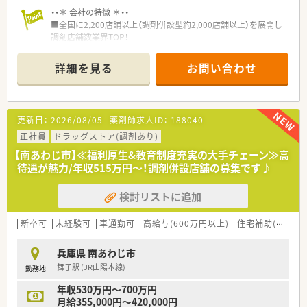
・・＊ 会社の特徴 ＊・・
■全国に2,200店舗以上（調剤併設型約2,000店舗以上）を展開し
調剤店舗数業界TOP！
■店舗拡大に伴いキャリアアップできるポジションが多数あり！
頑張り次第で高給与も可能！
詳細を見る
お問い合わせ
■経験や勤務コースによりますが、経験の少ない方でも500万前
半スタートと業界TOP水準！
■職種や職域に合わせ、豊富な社内研修や外部組織と連携した研
修を用意されています
更新日：
2026/08/05
薬剤師求人ID：
188040
■薬剤師が中心の会社だからこそ活躍できるキャリアパスが多
種多様に用意されています。
正社員
ドラッグストア(調剤あり)
■店舗拡大に伴い、エリアマネジャーや営業部長等のマネジメン
【南あわじ市】≪福利厚生&教育制度充実の大手チェーン≫高
トのポジションも増えます。
待遇が魅力/年収515万円～！調剤併設店舗の募集です♪
■在宅や教育等の専門性を活かせるスペシャリストを目指すこ
とも可能です。
検討リストに追加
■その他にも、管理部門や商品部門等の本社スタッフなど活動領
域は多種多様です。
■在宅実施店舗は年々増加しており、在宅医療へもしっかりと関
新卒可
未経験可
車通勤可
高給与(600万円以上)
住宅補助(手当)あり
わる事ができます。
■育児休暇は3歳まで取得が可能で、時短制度は小学5年生まで
兵庫県 南あわじ市
時短勤務ができるよう変更予定です。
舞子駅 (JR山陽本線)
勤務地
■年間休日が120日とワークライフバランスが整っています
■日用品から常備薬まで、従業員割引制度など嬉しいメリットも
年収530万円～700万円
たくさんあります！
月給355,000円～420,000円