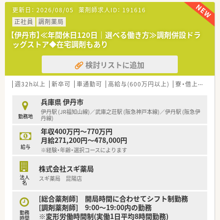
を用意されています
更新日：
2026/08/05
薬剤師求人ID：
191616
■総合薬剤師・調剤薬剤師（土日休み・19時までの勤務）どちらか
の働き方を選択できます
正社員
調剤薬局
■調剤併設型だけでなく「医療モール・クリニック併設店舗」「敷
【伊丹市】≪年間休日120日｜選べる働き方≫調剤併設ドラ
地内薬局」「訪問調剤特化型店舗」など様々な店舗を運営してい
ッグストア◆在宅調剤もあり
ます
■在宅医療にも積極的取り組んでおり「訪問調剤特化型店舗」を
検討リストに追加
50店舗以上、無菌調剤室は業界最多の51店舗設置しています
■「プラチナくるみん認定企業」「健康経営優良法人2023（大規模
法人部門）認定」等を取得し一人ひとりが働きやすい環境が整備
週32h以上
新卒可
車通勤可
高給与(600万円以上)
寮・借上社宅あり
されています
■充実した研修制度、人事制度、評価制度、キャリア支援制度等
兵庫県 伊丹市
があるのも特徴です
伊丹駅 (JR福知山線)／武庫之荘駅 (阪急神戸本線)／伊丹駅 (阪急伊
勤務地
丹線)
年収400万円～770万円
月給271,200円～478,000円
給与
※経験・年齢・選択コースによります
株式会社スギ薬局
法人
スギ薬局 昆陽店
名
[総合薬剤師] 開局時間に合わせてシフト制勤務
[調剤薬剤師] 9:00～19:00内の勤務
勤務
※変形労働時間制(実働1日平均8時間勤務)
時間