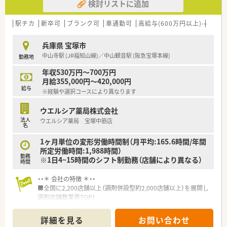
検討リストに追加
■地域包括ケア病床・医療療養病床あわせて約100床の療養型病
院です。
■外来患者様は院外処方となりますので、入院患者様への調剤・
駅チカ
新卒可
ブランク可
車通勤可
高給与(600万円以上)
寮・借
投薬など病棟業務をお任せします。
兵庫県 宝塚市
中山寺駅 (JR福知山線)／中山観音駅 (阪急宝塚本線)
勤務地
年収530万円～700万円
月給355,000円～420,000円
給与
※経験や選択コースにより異なります
ウエルシア薬局株式会社
法人
ウエルシア薬局 宝塚中筋店
名
1ヶ月単位の変形労働時間制（月平均:165.6時間/年間
所定労働時間:1,988時間）
勤務
※1日4~15時間のシフト制勤務（店舗により異なる）
時間
・・＊ 会社の特徴 ＊・・
■全国に2,200店舗以上（調剤併設型約2,000店舗以上）を展開し
調剤店舗数業界TOP！
■店舗拡大に伴いキャリアアップできるポジションが多数あり！
頑張り次第で高給与も可能！
詳細を見る
お問い合わせ
■経験や勤務コースによりますが、経験の少ない方でも500万前