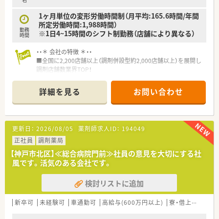
■調剤だけでなくOTCや漢方、在宅医療など幅広い業務に携わ
り、薬剤師として成長したい方におすすめです。
1ヶ月単位の変形労働時間制（月平均:165.6時間/年間
所定労働時間:1,988時間）
勤務
※1日4~15時間のシフト制勤務（店舗により異なる）
時間
・・＊ 会社の特徴 ＊・・
■全国に2,200店舗以上（調剤併設型約2,000店舗以上）を展開し
調剤店舗数業界TOP！
■店舗拡大に伴いキャリアアップできるポジションが多数あり！
頑張り次第で高給与も可能！
詳細を見る
お問い合わせ
■経験や勤務コースによりますが、経験の少ない方でも500万前
半スタートと業界TOP水準！
■職種や職域に合わせ、豊富な社内研修や外部組織と連携した研
修を用意されています
更新日：
2026/08/05
薬剤師求人ID：
194049
■薬剤師が中心の会社だからこそ活躍できるキャリアパスが多
種多様に用意されています。
正社員
調剤薬局
■店舗拡大に伴い、エリアマネジャーや営業部長等のマネジメン
【神戸市北区】≪総合病院門前≫社員の意見を大切にする社
トのポジションも増えます。
風です。活気のある会社です。
■在宅や教育等の専門性を活かせるスペシャリストを目指すこ
とも可能です。
検討リストに追加
■その他にも、管理部門や商品部門等の本社スタッフなど活動領
域は多種多様です。
■在宅実施店舗は年々増加しており、在宅医療へもしっかりと関
新卒可
未経験可
車通勤可
高給与(600万円以上)
寮・借上社宅あり
わる事ができます。