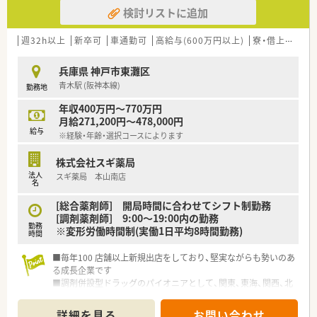
■在宅医療にも積極的取り組んでおり「訪問調剤特化型店舗」を
検討リストに追加
50店舗以上、無菌調剤室は業界最多の51店舗設置しています
■「プラチナくるみん認定企業」「健康経営優良法人2023（大規模
法人部門）認定」等を取得し一人ひとりが働きやすい環境が整備
週32h以上
新卒可
車通勤可
高給与(600万円以上)
寮・借上社宅あり
されています
■充実した研修制度、人事制度、評価制度、キャリア支援制度等
兵庫県 神戸市東灘区
があるのも特徴です
青木駅 (阪神本線)
勤務地
年収400万円～770万円
月給271,200円～478,000円
給与
※経験・年齢・選択コースによります
株式会社スギ薬局
法人
スギ薬局 本山南店
名
[総合薬剤師] 開局時間に合わせてシフト制勤務
[調剤薬剤師] 9:00～19:00内の勤務
勤務
※変形労働時間制(実働1日平均8時間勤務)
時間
■毎年100 店舗以上新規出店をしており、堅実ながらも勢いのあ
る成長企業です
■調剤併設型ドラッグのパイオニアとして、関東、東海、関西、北
陸・信州を中心に約1,700店舗以上を展開しています
■研修制度は様々なプランがあり、集合研修だけでなく任意で受
詳細を見る
お問い合わせ