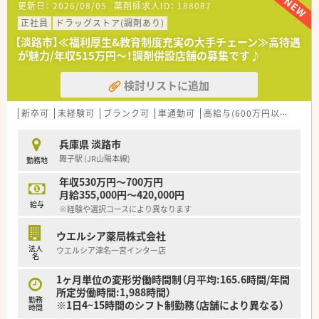
■年間休日が120日とワークライフバランスが整っています
更新日：
2026/08/05
薬剤師求人ID：
188087
■日用品から常備薬まで、従業員割引制度など嬉しいメリットも
正社員
ドラッグストア(調剤あり)
たくさんあります！
【淡路市】≪福利厚生&教育制度充実の大手チェーン≫高待遇
が魅力/年収515万円～！調剤併設店舗の募集です♪
検討リストに追加
新卒可
未経験可
ブランク可
車通勤可
高給与(600万円以上)
寮・
兵庫県 淡路市
舞子駅 (JR山陽本線)
勤務地
年収530万円～700万円
月給355,000円～420,000円
給与
※経験や選択コースにより異なります
ウエルシア薬局株式会社
法人
ウエルシア津名一宮インター店
名
1ヶ月単位の変形労働時間制（月平均:165.6時間/年間
所定労働時間:1,988時間）
勤務
※1日4~15時間のシフト制勤務（店舗により異なる）
時間