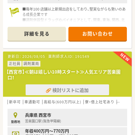
■毎年100 店舗以上新規出店をしており、堅実ながらも勢いのあ
る成長企業です
■調剤併設型ドラッグのパイオニアとして、関東、東海、関西、北
陸・信州を中心に約1,700店舗以上を展開しています
■研修制度は様々なプランがあり、集合研修だけでなく任意で受
詳細を見る
お問い合わせ
講可能な研修も幅広く用意されています
■店舗で活躍する従業員、社外で活躍する従業員、将来経営幹部
となる従業員など、薬剤師として様々な活躍ができるフィールド
を用意されています
更新日：
2026/08/05
薬剤師求人ID：
191549
■総合薬剤師・調剤薬剤師（土日休み・19時までの勤務）どちらか
の働き方を選択できます
正社員
調剤薬局
■調剤併設型だけでなく「医療モール・クリニック併設店舗」「敷
【西宮市】≪朝は嬉しい10時スタート≫人気エリア苦楽園
地内薬局」「訪問調剤特化型店舗」など様々な店舗を運営してい
口！
ます
■在宅医療にも積極的取り組んでおり「訪問調剤特化型店舗」を
検討リストに追加
50店舗以上、無菌調剤室は業界最多の51店舗設置しています
■「プラチナくるみん認定企業」「健康経営優良法人2023（大規模
法人部門）認定」等を取得し一人ひとりが働きやすい環境が整備
新卒可
車通勤可
高給与(600万円以上)
寮・借上社宅あり
教育制度
されています
■充実した研修制度、人事制度、評価制度、キャリア支援制度等
兵庫県 西宮市
があるのも特徴です
苦楽園口駅 (阪急甲陽線)
勤務地
年収400万円～770万円