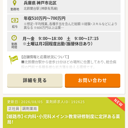
■育児休暇は3歳まで取得が可能で、時短制度は小学5年生まで
兵庫県 神戸市北区
時短勤務ができるよう変更予定です。
北鈴蘭台駅 (神鉄有馬線)
勤務地
■年間休日が120日とワークライフバランスが整っています
■日用品から常備薬まで、従業員割引制度など嬉しいメリットも
年収510万円～700万円
たくさんあります！
※想定・平均残業、各種手当を含んだ総額 ※経験・スキルなどにより
給与
異なる ※600万円以上は薬
…
月～金 9：00～18：00 土 9：00～17：15
※土曜は月2回程度出勤（振替休日あり）
勤務
時間
【店舗情報と応需状況について】
■北鈴蘭台駅から徒歩15分ほどの場所に位置しており、総合病
院の門前で多種多様な処方箋を扱える環境です。
■総合科目の処方箋を1日あたり平均50枚ほど応需しており、幅
広い知識を身につけながら経験を積めます。
詳細を見る
お問い合わせ
■常勤の薬剤師が2名、非常勤の薬剤師が5名在籍しており、スタ
ッフ同士で協力し合いながら業務を進めます。
【求人情報について】
更新日：
2026/08/05
薬剤師求人ID：
192625
■正社員として年収450万円から600万円を想定していますが、
経験やスキル次第では600万円以上も相談可能です。
正社員
調剤薬局
■平日の9時から18時までの固定時間勤務となっており、生活の
【姫路市】≪内科・小児科メイン≫教育研修制度に定評ある薬
リズムを整えやすくプライベートも充実できます。
局！
■借上社宅制度やエリア限定の住宅手当など、生活をサポートす