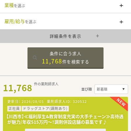
業種
を選ぶ
雇用/給与
を選ぶ
詳細条件を表示
条件に合う求人
11,768
件を
検索する
11,768
件の薬剤師求人
並び順
更新日：
2026/08/05
薬剤師求人ID：
320532
正社員
ドラッグストア(調剤あり)
【川西市】≪福利厚生&教育制度充実の大手チェーン≫高待遇
が魅力/年収515万円～！調剤併設店舗の募集です♪