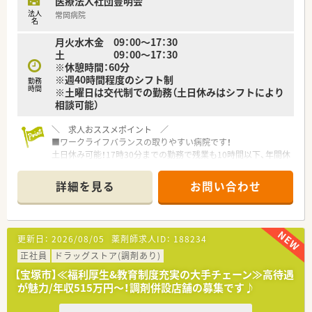
医療法人社団豊明会
法人
常岡病院
名
月火水木金 09：00～17：30
土 09：00～17：30
※休憩時間：60分
※週40時間程度のシフト制
勤務
時間
※土曜日は交代制での勤務（土日休みはシフトにより
相談可能）
＼ 求人おススメポイント ／
■ワークライフバランスの取りやすい病院です！
土日休み可能！17時30分までの勤務で残業も10時間以下、年間休
日（4週9休制）も112日以上ございます！
■給与水準の高い病院です！
詳細を見る
お問い合わせ
ご経験によっては500万円以上の提示実績もある、給与水準の高
い病院となります。
■通勤便利な立地です！
阪急・JRの２WAYアクセスが可能な病院となります。
更新日：
2026/08/05
薬剤師求人ID：
188234
また車通勤も条件によっては相談可能
正社員
ドラッグストア(調剤あり)
＼ 病院について ／
【宝塚市】≪福利厚生&教育制度充実の大手チェーン≫高待遇
■阪急伊丹駅より徒歩5分の通勤便利な立地にある約100床の療
が魅力/年収515万円～！調剤併設店舗の募集です♪
養型です♪
■昭和27年1月開設の歴史ある病院です。