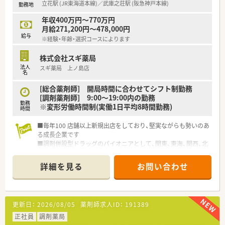
立花駅 (JR東海道本線)／武庫之荘駅 (阪急神戸本線)
勤務地
年収400万円～770万円
月給271,200円～478,000円
給与
※経験・年齢・選択コースによります
株式会社スギ薬局
法人
スギ薬局 上ノ島店
名
[総合薬剤師] 開局時間に合わせてシフト制勤務
[調剤薬剤師] 9:00～19:00内の勤務
勤務
※変形労働時間制(実働1日平均8時間勤務)
時間
■毎年100 店舗以上新規出店をしており、堅実ながらも勢いのあ
る成長企業です
■調剤併設型ドラッグのパイオニアとして、関東、東海、関西、北
陸・信州を中心に約1,700店舗以上を展開しています
■研修制度は様々なプランがあり、集合研修だけでなく任意で受
詳細を見る
お問い合わせ
講可能な研修も幅広く用意されています
■店舗で活躍する従業員、社外で活躍する従業員、将来経営幹部
となる従業員など、薬剤師として様々な活躍ができるフィールド
を用意されています
更新日：
2026/08/05
薬剤師求人ID：
191389
■総合薬剤師・調剤薬剤師（土日休み・19時までの勤務）どちらか
の働き方を選択できます
正社員
調剤薬局
■調剤併設型だけでなく「医療モール・クリニック併設店舗」「敷