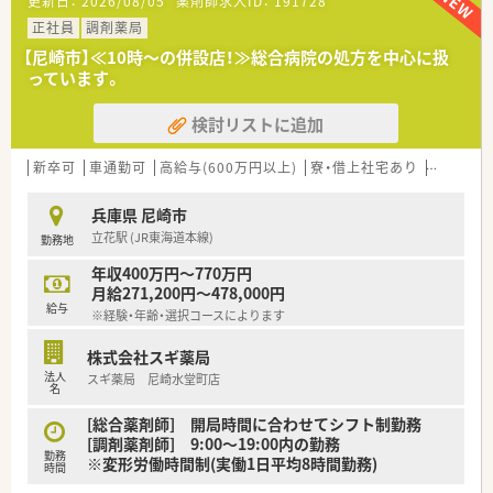
更新日：
2026/08/05
薬剤師求人ID：
191728
■勤務体制は薬剤師の正社員1名とパート3名に加え、事務員が
常時2名在籍しており協力して業務を行っています。
正社員
調剤薬局
【尼崎市】≪10時～の併設店！≫総合病院の処方を中心に扱
【法人特徴について】
っています。
■姫路市を中心に25店舗以上をドミナント展開しており、地域
に根ざした医療を提供し続けている安定した企業です。
検討リストに追加
■転居を伴う異動がないため、一つの地域で腰を据えて長く働き
続けることができる安心のキャリア形成が可能です。
■オンライン服薬指導の導入や健康ステーションの運営など、常
新卒可
車通勤可
高給与(600万円以上)
寮・借上社宅あり
教育制度
に先進的な薬局のあり方を追求し続ける姿勢が特徴です。
兵庫県 尼崎市
【職場環境と雰囲気】
立花駅 (JR東海道本線)
勤務地
■直近の離職率が2.4パーセントと非常に低く、正社員の平均勤
続年数も8年と長く定着率の高い働きやすい環境が自慢です。
年収400万円～770万円
■スタッフ同士が互いを尊重し合うおもてなしの心が根付いて
月給271,200円～478,000円
おり、チームワークを大切にする温かい雰囲気が広がっていま
給与
※経験・年齢・選択コースによります
す。
■通常業務の効率化やスキルアップを目指す有志の委員会活動
株式会社スギ薬局
が活発であり、目的達成に向けて日々前向きに取り組んでいま
法人
スギ薬局 尼崎水堂町店
す。
名
【こんな方が活躍中】
[総合薬剤師] 開局時間に合わせてシフト制勤務
■患者様の健康を第一に考え、自ら積極的にコミュニケーション
[調剤薬剤師] 9:00～19:00内の勤務
勤務
を取りながら丁寧な服薬指導を行うスタッフが多く活躍してい
※変形労働時間制(実働1日平均8時間勤務)
時間
ます。