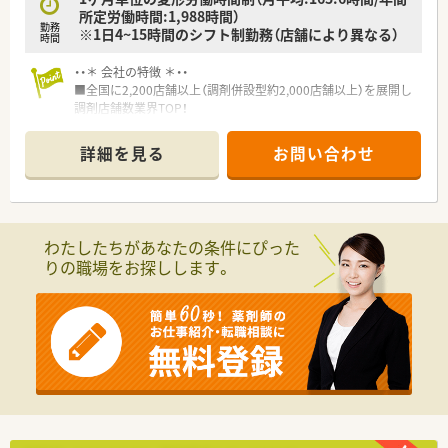
所定労働時間:1,988時間）
勤務
※1日4~15時間のシフト制勤務（店舗により異なる）
時間
・・＊ 会社の特徴 ＊・・
■全国に2,200店舗以上（調剤併設型約2,000店舗以上）を展開し
調剤店舗数業界TOP！
■店舗拡大に伴いキャリアアップできるポジションが多数あり！
頑張り次第で高給与も可能！
詳細を見る
お問い合わせ
■経験や勤務コースによりますが、経験の少ない方でも500万前
半スタートと業界TOP水準！
■職種や職域に合わせ、豊富な社内研修や外部組織と連携した研
修を用意されています
■薬剤師が中心の会社だからこそ活躍できるキャリアパスが多
わたしたちがあなたの条件にぴった
種多様に用意されています。
りの職場をお探しします。
■店舗拡大に伴い、エリアマネジャーや営業部長等のマネジメン
トのポジションも増えます。
■在宅や教育等の専門性を活かせるスペシャリストを目指すこ
とも可能です。
■その他にも、管理部門や商品部門等の本社スタッフなど活動領
域は多種多様です。
■在宅実施店舗は年々増加しており、在宅医療へもしっかりと関
わる事ができます。
■育児休暇は3歳まで取得が可能で、時短制度は小学5年生まで
時短勤務ができるよう変更予定です。