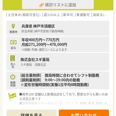
■在宅医療にも積極的取り組んでおり「訪問調剤特化型店舗」を
検討リストに追加
50店舗以上、無菌調剤室は業界最多の51店舗設置しています
■「プラチナくるみん認定企業」「健康経営優良法人2023（大規模
法人部門）認定」等を取得し一人ひとりが働きやすい環境が整備
土日休み(相談可含む)
週32h以上
新卒可
車通勤可
高給与(600万円以上)
されています
■充実した研修制度、人事制度、評価制度、キャリア支援制度等
兵庫県 神戸市須磨区
があるのも特徴です
妙法寺駅 (神戸市営地下鉄西神線)
勤務地
年収400万円～770万円
月給271,200円～478,000円
給与
※経験・年齢・選択コースによります
株式会社スギ薬局
法人
スギ薬局 須磨北店
名
[総合薬剤師] 開局時間に合わせてシフト制勤務
[調剤薬剤師] 9:00～19:00内の勤務
勤務
※変形労働時間制(実働1日平均8時間勤務)
時間
■毎年100 店舗以上新規出店をしており、堅実ながらも勢いのあ
る成長企業です
■調剤併設型ドラッグのパイオニアとして、関東、東海、関西、北
陸・信州を中心に約1,700店舗以上を展開しています
■研修制度は様々なプランがあり、集合研修だけでなく任意で受
詳細を見る
お問い合わせ