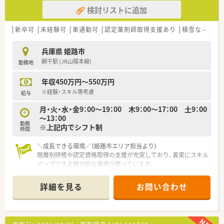
る福利厚生が充実しており安心して長く働けます。
検討リストに追加
【想定される業務内容】
■総合病院からの処方箋をもとに、調剤や監査、患者様への丁寧
新卒可
未経験可
車通勤可
認定薬剤師取得支援あり
積雪なし
教
な服薬指導などの業務全般をご担当いただきます。
■各店舗に配置された健康機器の活用や、自社開発の健康食品の
兵庫県 姫路市
ご案内など、未病や予防に貢献する業務も行います。
網干駅 (JR山陽本線)
勤務地
■一人一台のiPad貸与や全店での監査システム導入など、最新の
設備を活用して効率的に業務を進められます。
年収450万円～550万円
【職場環境と雰囲気】
※経験・スキル等考慮
給与
■経営陣の多くが薬剤師出身であるため現場への理解が深く、入
月・火・水・金9：00～19：00 木9：00～17：00 土9：00
社後も手厚いフォローアップ体制が整っています。
～13：00
■従業員の意見を大切にする風通しの良い社風であり、社員が提
勤務
※上記内でシフト制
案した企画による独自の福利厚生制度も存在します。
時間
■パパ育休の取得率が81％に達するなど、ライフステージの変
化に合わせて男女問わず働きやすい環境が魅力です。
＼成長できる環境／（姫路市エリア担当より）
階層別研修や認定資格取得の支援が充実しており、着実にスキル
アップできる魅力的な環境が整っています。
【店舗情報と応需状況について】
詳細を見る
お問い合わせ
■最寄り駅である網干駅から通勤可能であり、近隣の患者様が多
く訪れる地域に密着した温かい雰囲気の店舗です。
■応需科目は内科と小児科となっており、処方箋の応需枚数は1
日あたり50枚から60枚程度を想定しております。