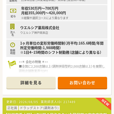
勤務地
■年間休日が120日とワークライフバランスが整っています
■日用品から常備薬まで、従業員割引制度など嬉しいメリットも
年収530万円～700万円
たくさんあります！
月給355,000円～420,000円
給与
※経験や選択コースにより異なります
ウエルシア薬局株式会社
法人
ウエルシア神戸岡本店
名
1ヶ月単位の変形労働時間制（月平均:165.6時間/年間
所定労働時間:1,988時間）
勤務
※1日4~15時間のシフト制勤務（店舗により異なる）
時間
・・＊ 会社の特徴 ＊・・
■全国に2,200店舗以上（調剤併設型約2,000店舗以上）を展開し
調剤店舗数業界TOP！
■店舗拡大に伴いキャリアアップできるポジションが多数あり！
頑張り次第で高給与も可能！
詳細を見る
お問い合わせ
■経験や勤務コースによりますが、経験の少ない方でも500万前
半スタートと業界TOP水準！
■職種や職域に合わせ、豊富な社内研修や外部組織と連携した研
修を用意されています
更新日：
2026/08/05
薬剤師求人ID：
217489
■薬剤師が中心の会社だからこそ活躍できるキャリアパスが多
種多様に用意されています。
正社員
ドラッグストア(調剤あり)
■店舗拡大に伴い、エリアマネジャーや営業部長等のマネジメン