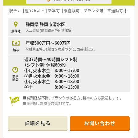
公的機関の認定制度とは別に、社内の認定制度を設けており、
「がん」「腎臓」「小児」などの6つの分野へのスペシャリストを育
駅チカ
週32h以上
新卒可
未経験可
ブランク可
車通勤可
高給与
成しております。
薬剤師としての専門性を高める以外にも、薬局運営や薬局経
静岡県 静岡市清水区
営、また人事、教育、経営コンサルなどご自身の志向に合わせた
入江岡駅 (静岡鉄道静岡清水線)
勤務地
キャリアが描けます。
年収500万円～600万円
■研修制度充実
企業独自の「GOES」という社内等級制度を設けており、各試験
※就業条件、経験等を考慮のうえ、面接後決定。
給与
をクリアすることで昇給昇格する制度を導入しております。
週37時間～40時間シフト制
またカフェテリア研修を設けており、「与えられる研修」では
（シフト例・休憩60分）
なく、「自らが学びたい」と手を挙げて、研修を受けることができ
①月火水木金 8:00～17:00
ます。
②月火水木金 9:00～18:00
勤務
調剤業務の基礎的な研修から、接遇やクリエイティブな研修も多
時間
③月火水木金 8:00～18:00
数ご用意しております。
④土 8:00～13:00
■子育て支援企業
■調剤経験不問、ブランクのある方、新卒の方も歓迎します。
高い水準で子育てサポートに取り組んでいる企業として「プラ
■薬剤師、常時複数体制です。
チナくるみん」を認定を取得しています。
男性の育児休暇取得実績あり！
妊婦通院休暇：ご懐妊が確認されたときから定期検査に必要と
される通院のために取得できます。
詳細を見る
お問い合わせ
妊婦短時間勤務：ご懐妊が確認されたときから出産日まで取得
できる制度です。
育児休業：ライフスタイルに合わせ、子が３歳になるまでの間