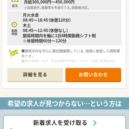
月給300,000円～450,000円
企業独自の「GOES」という社内等級制度を設けており、各試験
給与
※就業条件、経験等を考慮のうえ、面接後決定。
をクリアすることで昇給昇格する制度を導入しております。
月火水金
またカフェテリア研修を設けており、「与えられる研修」では
08:45～18:45（休憩120分）
なく、「自らが学びたい」と手を挙げて、研修を受けることができ
木土
ます。
08:45～12:45（休憩なし）
調剤業務の基礎的な研修から、接遇やクリエイティブな研修も多
勤務
時間
開局時間内を軸に1日8時間勤務シフト制
数ご用意しております。
※休憩時間60分～120分
■子育て支援企業
■静岡市内を中心に数店舗展開している、地域に根差した調剤薬
高い水準で子育てサポートに取り組んでいる企業として「プラ
局です。
チナくるみん」を認定を取得しています。
■電子薬歴に加え、監査機器が充実しており、投薬・服薬指導に
男性の育児休暇取得実績あり！
集中出来る環境です。
妊婦通院休暇：ご懐妊が確認されたときから定期検査に必要と
■患者層は比較的高齢者層が多いですが、笑顔で雑談も交えつつ
される通院のために取得できます。
詳細を見る
お問い合わせ
対応されております。
妊婦短時間勤務：ご懐妊が確認されたときから出産日まで取得
できる制度です。
育児休業：ライフスタイルに合わせ、子が３歳になるまでの間
で育児休業期間を検討できます。
育児休業特別有給休暇：育児休業開始後5日間を特別有給休暇
希望の求人が見つからない…という方は
として給与が支給されます。
看護休暇：小学校就学前の子を養育する方は、負傷・病気になっ
た子の看護のために取得できます。
育児時間：生後満1歳に達しない新生児を育てる場合、1日2回、
新着求人を受け取る
1回30分の育児時間を取得できます。
短時間勤務／小学校1年を終了する年の3月31日まで利用可能