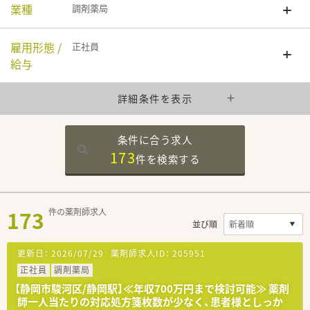
業種
調剤薬局
雇用形態 /
正社員
給与
詳細条件を表示
条件に合う求人
173
件を
検索する
173
件の薬剤師求人
並び順
更新日：
2026/07/29
薬剤師求人ID：
205951
正社員
調剤薬局
【静岡市駿河区/静岡駅】≪年収700万円まで検討可能≫ 薬剤
師一人当たりの対応処方箋枚数が少なく、患者様としっか