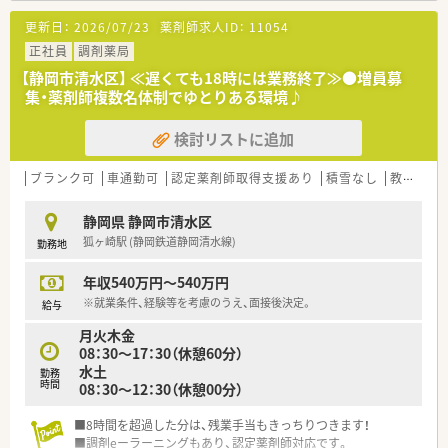
で育児休業期間を検討できます。
更新日：
2026/07/23
薬剤師求人ID：
11054
育児休業特別有給休暇：育児休業開始後5日間を特別有給休暇
正社員
調剤薬局
として給与が支給されます。
看護休暇：小学校就学前の子を養育する方は、負傷・病気になっ
【静岡市清水区】 ≪遅くても18時には業務終了≫●増員募
た子の看護のために取得できます。
集・薬剤師複数名体制でゆとりある環境♪
育児時間：生後満1歳に達しない新生児を育てる場合、1日2回、
1回30分の育児時間を取得できます。
検討リストに追加
短時間勤務／小学校1年を終了する年の3月31日まで利用可能
です。
ブランク可
車通勤可
認定薬剤師取得支援あり
積雪なし
教育制度あり
※勤務実績が10年超えている社員は、 子が小学校３年終了す
る年の3月31日まで利用可能です。
静岡県 静岡市清水区
■休暇制度や福利厚生面も充実
狐ヶ崎駅 (静岡鉄道静岡清水線)
勤務地
正社員であれば有給は入社時から付与。
その他、連続休暇制度、メモリアル休暇、サポート休暇、ボラン
年収540万円～540万円
ティア休暇など
※就業条件、経験等を考慮のうえ、面接後決定。
連続休暇制度：1年度に最低1回、連続5日間年次有給休暇を取
給与
得する事が可能です。
月火木金
確定拠出年金：退職金制度として導入しており、老後の生活に
08：30～17：30（休憩60分）
役立てるための年金制度があります。
水土
勤務
長期所得保障保険制度：病気やケガで長期にわたって働けなく
時間
08：30～12：30（休憩00分）
なった場合に保険金が支給されます。
■8時間を超過した分は、残業手当もきっちりつきます！
■全店でピッキングサポートシステムを標準導入
■調剤eーラーニングもあり、認定薬剤師対応です。