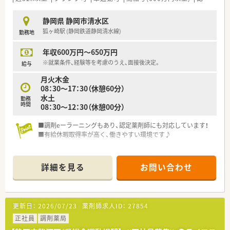
静岡県 静岡市清水区
狐ヶ崎駅 (静岡鉄道静岡清水線)
勤務地
年収600万円～650万円
※就業条件、経験等を考慮のうえ、面接後決定。
給与
月火木金
08：30～17：30（休憩60分）
水土
勤務
時間
08：30～12：30（休憩00分）
■調剤eーラーニングもあり、認定薬剤師にも対応しています！
■有給休暇取得率が高く、働きやすい環境です♪
詳細を見る
お問い合わせ
更新日：
2026/07/23
薬剤師求人ID：
27854
正社員
調剤薬局