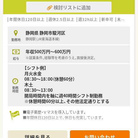
検討リストに追加
年間休日120日以上
週休2.5日以上
週32h以上
新卒可
未経験可
静岡県 静岡市駿河区
静岡駅 (JR東海道本線)
勤務地
年収500万円～600万円
※就業条件、経験等を考慮のうえ、面接後決定。
給与
【シフト例】
月火水金
08：30～18：00（休憩60分）
木土
勤務
08：30～13：00
時間
開局時間内を軸に週40時間シフト制勤務
※休憩時間60分以上、その他法定通りとする
■電子薬歴・Ｖマスを導入しています。
■年間休日120日以上で、休日も充実しています。
■地域密着型の薬局で、転居を伴う異動はございません。
■近隣にも店舗があり、急なお休みの際にも安心できる環境で
詳細を見る
お問い合わせ