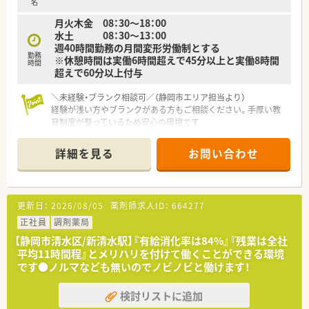
名
月火木金 08：30～18：00
水土 08：30～13：00
週40時間勤務の月間変形労働制とする
勤務
※休憩時間は実働6時間超えで45分以上と実働8時間
時間
超えで60分以上付与
＼未経験・ブランク相談可／（静岡市エリア担当より）
経験が浅い方やブランクがある方もご相談ください。手厚い教
育制度が整っているため安心の環境です
【店舗情報と応需状況について】
詳細を見る
お問い合わせ
■最寄り駅の静岡鉄道静岡清水線「新清水駅」から、徒歩1分と通
勤に便利な立地です。
■主に内科・皮膚科・リウマチ科を応需しており、1日の処方箋枚
数は平均100枚程度です。
更新日：
2026/08/05
薬剤師求人ID：
664277
■薬剤師は常勤4名、事務員3名が在籍しており、ベテラン社員が
多くサポート体制も万全です。
正社員
調剤薬局
【静岡市清水区/新清水駅】『有給消化率は84%』『残業は全社
【法人特徴について】
平均11時間程』とメリハリを付けて働くことができる環境
■全国に約400店舗を展開し、特に医療モール開発では業界トッ
です●ノルマなども無いのでノビノビと働けます！
プクラスの実績を誇ります。
■薬剤師でもある社長が自らの育休経験を活かし、女性が長く働
検討リストに追加
き続けられる企業を目指しています。
■人材定着率が97％と非常に高く、多くの方が「薬局の雰囲気の