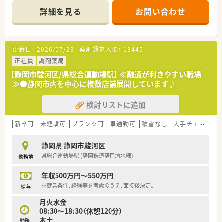
詳細を見る
お問い合わせ
更新日：
2026/07/23
薬剤師求人ID：
13445
正社員
調剤薬局
【静岡市駿河区/県総合運動場駅】 ≪融通が利きやすい職場
≫●静岡市内を中心に複数店舗展開しています♪
検討リストに追加
新卒可
未経験可
ブランク可
車通勤可
積雪なし
大手チェーン以外
静岡県 静岡市駿河区
県総合運動場駅 (静岡鉄道静岡清水線)
勤務地
年収500万円～550万円
※就業条件、経験等を考慮のうえ、面接後決定。
給与
月火水金
08:30～18:30（休憩120分）
木土
勤務