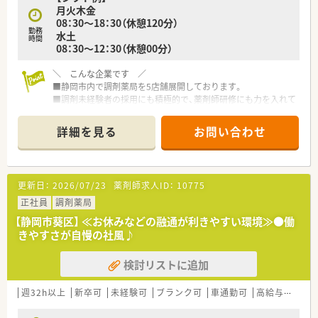
月火木金
08：30～18：30（休憩120分）
勤務
水土
時間
08：30～12：30（休憩00分）
＼ こんな企業です ／
■静岡市内で調剤薬局を5店舗展開しております。
■調剤未経験者の採用にも積極的で、薬剤師研修にも力を入れて
おります。
■個々人の働き方に合わせた勤務シフトを調整するなど、融通も
詳細を見る
お問い合わせ
利きやすい社風です。
■遠方から来られる薬剤師様には住宅の手配もご検討いただけ
ます。
■かかりつけ薬剤師にも積極的なお考えがある薬局です。
更新日：
2026/07/23
薬剤師求人ID：
10775
＼ 同店の特徴 ／
正社員
調剤薬局
■内科、消化器科の門前薬局です。
【静岡市葵区】 ≪お休みなどの融通が利きやすい環境≫●働
■1日約50~80枚の処方箋を応需しています。
きやすさが自慢の社風♪
■薬剤師も常に複数人体制です。
検討リストに追加
週32h以上
新卒可
未経験可
ブランク可
車通勤可
高給与(600万円以上)