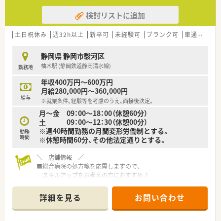
検討リストに追加
土日祝休み
週32h以上
新卒可
未経験可
ブランク可
車通勤可
静岡県 静岡市駿河区
柚木駅 (静岡鉄道静岡清水線)
勤務地
年収400万円～600万円
月給280,000円～360,000円
給与
※就業条件、経験等を考慮のうえ、面接後決定。
月～金 09：00～18：00（休憩60分）
土 09：00～12：30（休憩00分）
※週40時間勤務の月間変形労働制とする。
勤務
時間
※休憩時間60分、その他法定通りとする。
＼ 店舗情報 ／
■総合病院の処方箋を応需しますので、
スキルアップをお考えの方におすすめ♪
■大型店舗！薬剤師・事務とも常時複数名体制となります。
詳細を見る
お問い合わせ
＼ こんな会社です ／
■岐阜県本社、東海圏以外にも進出しており、
約150店舗を構える大手調剤薬局です。