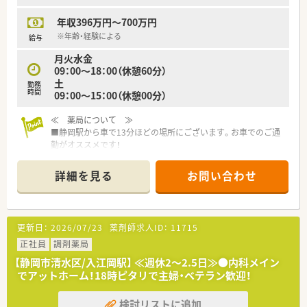
年収396万円～700万円
※年齢・経験による
給与
月火水金
09：00～18：00（休憩60分）
土
勤務
時間
09：00～15：00（休憩00分）
≪ 薬局について ≫
■静岡駅から車で13分ほどの場所にございます。お車でのご通
勤がオススメです！
■呼吸器科・内科がメイン科目となります。
■平均60枚/日の処方箋を応需しております。
詳細を見る
お問い合わせ
≪ こんな会社です ≫
■法人概要
福岡県本社で全国に732店舗展開しています。医療機関へのリ
更新日：
2026/07/23
薬剤師求人ID：
11715
ース業から始まり、医療コンサルティングや医療機関の建て替え
サポートなども手掛ける企業です。
正社員
調剤薬局
「質の高い医療」を提供したいという想いから、患者様の情報を
【静岡市清水区/入江岡駅】 ≪週休2～2.5日≫●内科メイン
10年以上前からDr.にフィードバックする文化が根付いておりま
でアットホーム！18時ピタリで主婦・ベテラン歓迎！
す。
検討リストに追加
■多彩なキャリアパス