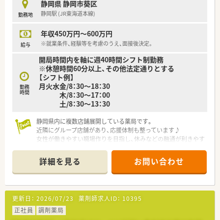
静岡県 静岡市葵区
静岡駅 (JR東海道本線)
勤務地
年収450万円～600万円
※就業条件、経験等を考慮のうえ、面接後決定。
給与
開局時間内を軸に週40時間シフト制勤務
※休憩時間60分以上、その他法定通りとする
【シフト例】
月火水金/8：30～18：30
勤務
時間
木/8：30～17：00
土/8：30～13：30
静岡県内に複数店舗展開している薬局です。
近隣にグループ店舗があり、応援体制も整っています♪
女性が働きやすい職場作りを目指し、休みなどの融通が利きやす
い環境です。
詳細を見る
お問い合わせ
更新日：
2026/07/23
薬剤師求人ID：
10395
正社員
調剤薬局