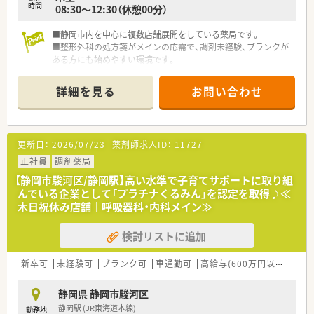
時間
08:30～12:30（休憩00分）
■静岡市内を中心に複数店舗展開をしている薬局です。
■整形外科の処方箋がメインの応需で、調剤未経験、ブランクが
ある方にも始めやすい環境です。
■18時半までのご勤務なので、プライベートの時間も大切にで
きます。
詳細を見る
お問い合わせ
更新日：
2026/07/23
薬剤師求人ID：
11727
正社員
調剤薬局
【静岡市駿河区/静岡駅】高い水準で子育てサポートに取り組
んでいる企業として「プラチナくるみん」を認定を取得♪≪
木日祝休み店舗｜呼吸器科・内科メイン≫
検討リストに追加
新卒可
未経験可
ブランク可
車通勤可
高給与(600万円以上)
住宅
静岡県 静岡市駿河区
静岡駅 (JR東海道本線)
勤務地