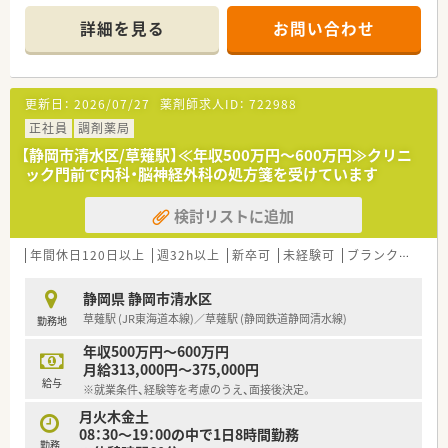
＊------------------------------------------＊
詳細を見る
お問い合わせ
【店舗情報と応需状況について】
■最寄り駅の静岡鉄道静岡清水線「新清水駅」から、徒歩9分ほど
の場所に位置する薬局です。
■主に内科・皮膚科を応需しており、1日の処方箋枚数は平均し
更新日：
2026/07/27
薬剤師求人ID：
722988
て60～70枚程度となります。
■薬剤師は常勤2名体制で、事務員も2名在籍しサポート体制も
正社員
調剤薬局
万全です。
【静岡市清水区/草薙駅】≪年収500万円～600万円≫クリニ
ック門前で内科・脳神経外科の処方箋を受けています
【職場環境と雰囲気】
■ノルマなどがなく、薬剤師がのびのびと成長できる環境を意識
検討リストに追加
した働きやすい社風です。
■待合室や調剤室が広く清潔感があるため、快適な環境で業務に
取り組むことができます。
年間休日120日以上
週32h以上
新卒可
未経験可
ブランク可
車
■お互いに助け合いながら仕事を進める、チームワークの良さが
自慢の職場環境です。
静岡県 静岡市清水区
草薙駅 (JR東海道本線)／草薙駅 (静岡鉄道静岡清水線)
勤務地
【想定されるキャリアイメージ】
■店長やエリアマネージャー、支店長といった運営管理職へのキ
年収500万円～600万円
ャリアアップが目指せます。
月給313,000円～375,000円
■人事や教育、医療モール開発など、本部機能で専門性を発揮す
給与
※就業条件、経験等を考慮のうえ、面接後決定。
る道も用意されています。
■5年以上の勤務で独立支援制度の利用も可能で、経営者を目指
月火木金土
すこともできます。
08：30～19：00の中で1日8時間勤務
勤務