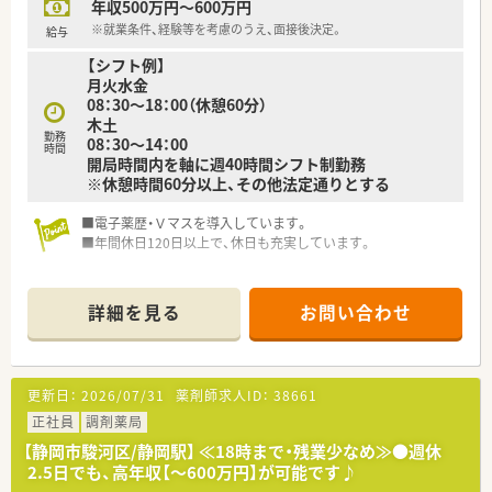
年収500万円～600万円
■これまでの調剤薬局での経験や実績を考慮し、入社初年度から
年収500万円から600万円の提示が可能な求人です。
※就業条件、経験等を考慮のうえ、面接後決定。
給与
■定期的な昇給制度や年2回の賞与支給があるため、長く勤める
【シフト例】
ほど安定した収入の増加を見込むことができます。
月火水金
■住宅手当や役職手当などの各種手当が充実しているため、ベー
08：30～18：00（休憩60分）
スとなる給与に加えてさらなる収入アップが目指せます。
木土
勤務
08：30～14：00
時間
開局時間内を軸に週40時間シフト制勤務
※休憩時間60分以上、その他法定通りとする
■電子薬歴・Ｖマスを導入しています。
■年間休日120日以上で、休日も充実しています。
■地域密着型の薬局で、転居を伴う異動はございません。
■近隣にも店舗があり、急なお休みの際にも安心できる環境で
詳細を見る
お問い合わせ
す。
更新日：
2026/07/31
薬剤師求人ID：
38661
正社員
調剤薬局
【静岡市駿河区/静岡駅】 ≪18時まで・残業少なめ≫●週休
2.5日でも、高年収【～600万円】が可能です♪