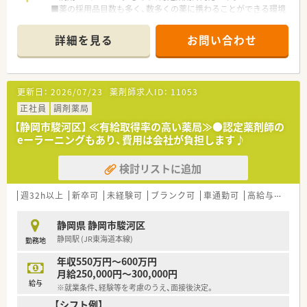
医療事務・登録販売者の在籍している店舗も多数あり、ピッキ
■薬の採用品目数も多く、数多くの薬に携わることができる環境
ング業務はほとんどを非薬剤師が行います。
です。
服薬指導や患者様の会話に集中できる環境が魅力です。
詳細を見る
お問い合わせ
≪ こんな方におすすめ ≫
■調剤薬局のご経験がない方、ブランクのある方
■１人薬剤師などは避けて、周りに質問できる環境で働きたい方
■今後のライフイベントに備えて、転勤や育児に理解のある環境
更新日：
2026/07/23
薬剤師求人ID：
11053
を求める方
正社員
調剤薬局
【静岡市駿河区】 ≪有給取得率の高い薬局≫●認定薬剤師の
eーラーニングもあり、費用は会社が負担します♪
検討リストに追加
週32h以上
新卒可
未経験可
ブランク可
車通勤可
高給与(600万円以上)
静岡県 静岡市駿河区
静岡駅 (JR東海道本線)
勤務地
年収550万円～600万円
月給250,000円～300,000円
給与
※就業条件、経験等を考慮のうえ、面接後決定。
【シフト例】