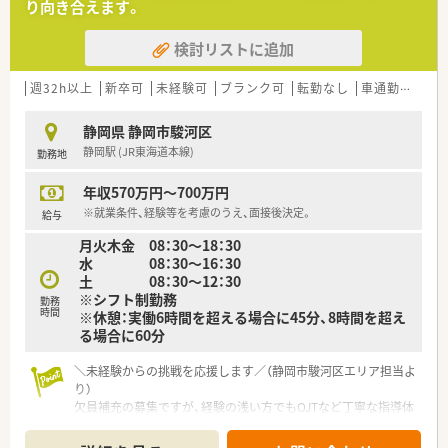
り向き合えます。
検討リストに追加
週32h以上
新卒可
未経験可
ブランク可
転勤なし
車通勤可
高給
静岡県 静岡市駿河区
静岡駅 (JR東海道本線)
勤務地
年収570万円～700万円
※就業条件、経験等を考慮のうえ、面接後決定。
給与
月火木金 08：30～18：30
水 08：30～16：30
土 08：30～12：30
※シフト制勤務
勤務
時間
※休憩：実働6時間を超える場合に45分、8時間を超え
る場合に60分
＼未経験からの挑戦を応援します／（静岡市駿河区エリア担当よ
り）
欠員補充の募集ですが、経験の浅い方でもOJTなど丁寧な指導体
制があるため安心です。地域に根ざした薬局で、薬剤師としての
第一歩をしっかりと踏み出してみませんか。