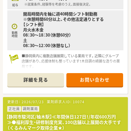
大切にしながら働きたい方に強くお勧めします。
※就業条件、経験等を考慮のうえ、面接後決定。
給与
■これから在宅医療の分野で専門性を磨き、地域医療に深く貢献
開局時間内を軸に週40時間シフト制勤務
していきたいという高い志を持つ方に最適です。
※休憩時間60分以上、その他法定通りとする
■手厚い研修制度や資格取得支援制度を活用し、薬剤師としての
【シフト例】
市場価値を高めていきたい方におすすめです。
月火水木金
勤務
08：30～18：30（休憩60分）
時間
土
08：30～12：00（休憩なし）
■静岡県内に複数店舗展開している薬局です。近隣にグループ
店舗があり、応援体制も整っています！木目調の綺麗な造りの薬
局です。
■年間休日120日以上あるので、お休みを重視したい方へもピッ
タリの環境です。
詳細を見る
お問い合わせ
■耳鼻科メインなので、未経験やブランクのある方でもスタート
しやすい環境です。
更新日：
2026/07/23
薬剤師求人ID：
10074
正社員
調剤薬局
【静岡市駿河区/柚木駅】≪年間休日127日！/年収600万円
≫●福利厚生・研修制度充実、100店舗以上展開の大手です
（くるみんマーク取得企業★）