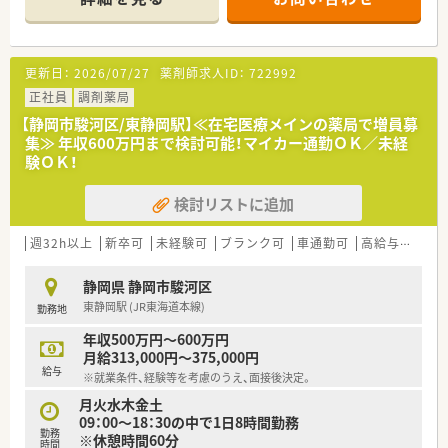
す。
更新日：
2026/07/27
薬剤師求人ID：
722992
正社員
調剤薬局
【静岡市駿河区/東静岡駅】≪在宅医療メインの薬局で増員募
集≫ 年収600万円まで検討可能！マイカー通勤ＯＫ／未経
験ＯＫ！
検討リストに追加
週32h以上
新卒可
未経験可
ブランク可
車通勤可
高給与(600万円以上)
静岡県 静岡市駿河区
東静岡駅 (JR東海道本線)
勤務地
年収500万円～600万円
月給313,000円～375,000円
給与
※就業条件、経験等を考慮のうえ、面接後決定。
月火水木金土
09：00～18：30の中で1日8時間勤務
勤務
※休憩時間60分
時間