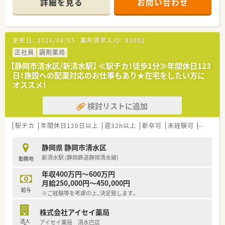
詳細を見る
お問い合わせ
＊------------------------------------------＊
【店舗情報と応需状況について】
■最寄り駅である静岡駅から少し距離はありますが、車通勤が可
更新日：
2026/08/05
薬剤師求人ID：
93001
能となっており日々の通勤も非常に快適で便利です。
■近隣のクリニックから内科や循環器科および小児科の処方箋
正社員
調剤薬局
を1日あたり70枚から80枚ほど応需しております。
【静岡市清水区/新清水駅】 ≪駅チカ！徒歩1分≫年間休日123
■常時3名の薬剤師が勤務する体制を整えており、一人ひとりの
日！施設への配薬対応のお仕事もあり★在宅をしたい方に
業務負担を軽減しながら丁寧な対応が可能です。
オススメ！
【法人特徴について】
検討リストに追加
■静岡市内で複数の調剤薬局をドミナント展開しており、地域に
深く根ざした医療サービスを提供し続けております。
■各店舗間の距離が近く充実したヘルプ体制が整っているため、
駅チカ
年間休日120日以上
週32h以上
新卒可
未経験可
ブラン
急なお休みが発生した際でも柔軟に対応可能です。
■全スタッフが協力して一緒に頑張っていくという考え方が根
静岡県 静岡市清水区
底にあり、チームワークを非常に大切にしている法人です。
新清水駅 (静岡鉄道静岡清水線)
勤務地
【やりがい/おすすめポイント】
年収400万円～600万円
■会員制リゾートホテルやスポーツクラブの法人会員を利用で
月給250,000円～450,000円
き、休日を充実させて心身の疲れを癒やすことができます。
給与
※ご経験等を考慮の上、決定致します。
■退職金制度や住宅手当といった長期的な就業を支える福利厚
生が整っており、将来設計を描きやすい点が魅力です。
株式会社アイセイ薬局
■ブランクのある方や経験の浅い方でも、充実した研修制度と周
法人
アイセイ薬局 清水巴店
囲のサポートによって安心して業務をスタートできます。