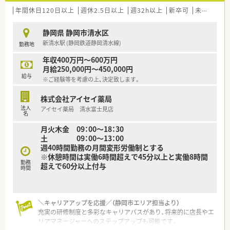
良さ」を入社の決め手に挙げています。
年間休日120日以上
週休2.5日以上
週32h以上
新卒可
未経験可
【想定される業務内容】
静岡県 静岡市清水区
■調剤、監査、服薬指導といった保険薬剤師としての基本業務を
新清水駅 (静岡鉄道静岡清水線)
勤務地
丁寧に行っていただきます。
■施設への配薬業務も担当するため、在宅医療のスキルを身につ
年収400万円～600万円
け、専門性を高めることができます。
月給250,000円～450,000円
■患者様一人ひとりと向き合い、信頼関係を築きながら、かかり
給与
※ご経験等を考慮の上、決定致します。
つけ薬剤師業務も担っていただきます。
株式会社アイセイ薬局
【職場環境と雰囲気】
法人
アイセイ薬局 清水富士見店
■ノルマなどがなく、薬剤師がのびびと成長できる環境を意識し
名
た働きやすい社風です。
月火木金 09：00～18：30
■処方元の医療機関と関係性が良好なため、疑義照会などもスム
土 09：00～13：00
ーズに行うことができます。
週40時間勤務の月間変形労働制とする
■ベテランの社員が多く在籍しており、経験の浅い方でも安心し
※休憩時間は実働6時間超えで45分以上と実働8時間
て業務に取り組める環境です。
勤務
超えで60分以上付与
時間
＼キャリアアップを応援／（静岡市エリア担当より）
充実の研修制度と多彩なキャリアパスがあり、将来的に店長やエ
リアマネージャーへのステップアップも可能です。