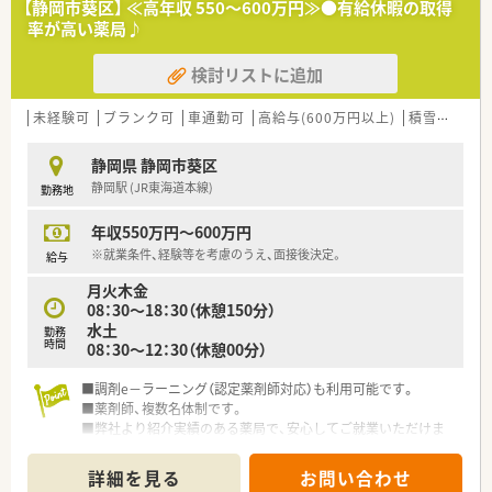
【静岡市葵区】 ≪高年収 550～600万円≫●有給休暇の取得
率が高い薬局♪
検討リストに追加
未経験可
ブランク可
車通勤可
高給与(600万円以上)
積雪なし
静岡県 静岡市葵区
静岡駅 (JR東海道本線)
勤務地
年収550万円～600万円
※就業条件、経験等を考慮のうえ、面接後決定。
給与
月火木金
08：30～18：30（休憩150分）
水土
勤務
時間
08：30～12：30（休憩00分）
■調剤e－ラーニング（認定薬剤師対応）も利用可能です。
■薬剤師、複数名体制です。
■弊社より紹介実績のある薬局で、安心してご就業いただけま
す。
■実際にお仕事をしながら入社を見極めて頂ける【紹介予定派
詳細を見る
お問い合わせ
遣】もお選び頂けます。