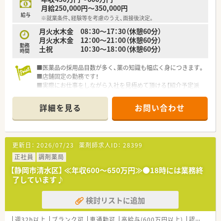
を求める方
月給250,000円～350,000円
給与
※就業条件、経験等を考慮のうえ、面接後決定。
月火水木金 08：30～17：30（休憩60分）
月火水木金 12：00～21：00（休憩60分）
勤務
土祝 10：30～18：00（休憩60分）
時間
■医薬品の採用品目数が多く、薬の知識も幅広く身につきます。
■店舗固定の勤務です！
■実際にお仕事をしながら入社を見極めて頂ける【紹介予定派
遣】もお選び頂けます。
詳細を見る
お問い合わせ
更新日：
2026/07/23
薬剤師求人ID：
28399
正社員
調剤薬局
【静岡市清水区】 ≪年収600～650万円≫●18時には業務終
了しています♪
検討リストに追加
週32h以上
ブランク可
車通勤可
高給与(600万円以上)
認定薬剤師取得支援あり