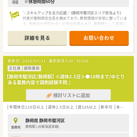
※休憩時間60分
時間
【想定されるモデル年収】
■29歳で店長に昇格した場合、年収500万円程度がモデル年収と
＼スキルアップを全力応援／（静岡市駿河区エリア担当より）
して提示されています。
代表が薬剤師会会長を務めており、教育環境が非常に整っていま
■34歳でエリアマネージャーに昇格すると年収800万円、39歳の
す。勉強会や学術大会への参加支援もあり、薬剤師として着実に
支店長では年収1,100万円も可能です。
成長できる職場です。
■毎年1回の評価による昇給や、スキルランクに応じた薬剤師手
＊------------------------------------------＊
詳細を見る
お問い合わせ
当で着実に収入が上がります。
【店舗情報と応需状況について】
■JR東海道本線および静岡鉄道静岡清水線の草薙駅から徒歩7
分と、通勤に便利な好立地にある調剤薬局です。
更新日：
2026/07/31
薬剤師求人ID：
35166
■近隣の医療機関より内科や脳神経外科の処方箋をメインに応
需し、1日あたり30枚から40枚ほどを対応します。
正社員
調剤薬局
■現在は常勤の薬剤師が2名在籍しており、地域に密着した温か
【静岡市駿河区/静岡駅】 ≪週休2.5日≫●18時まで/ゆとり
い雰囲気のなかで日々の業務に取り組んでいます。
ある業務内容で調剤経験不問♪
【法人特徴について】
検討リストに追加
■昭和45年に静岡市内で創業して以来、長きにわたって地域医
療の発展に貢献し続けてきた歴史ある法人です。
■市内にて調剤薬局を5店舗展開しており、代表は県内の薬剤師
年間休日120日以上
週休2.5日以上
週32h以上
新卒可
未経験可
会会長も務めるなど業界発展に尽力しています。
■産前産後休暇や育児休暇の取得実績が豊富にあり、社員のワー
静岡県 静岡市駿河区
クライフバランスを重視する社風が魅力です。
静岡駅 (JR東海道本線)
勤務地
【想定されるモデル年収】