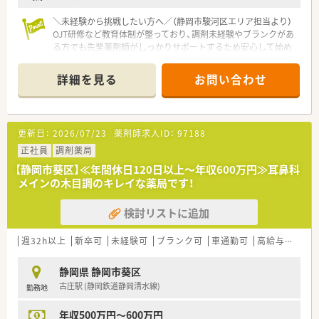
＼未経験から挑戦したい方へ／（静岡市駿河区エリア担当より）
OJT研修など教育体制が整っており、調剤未経験やブランクがあ
る方でも先輩薬剤師がしっかりサポートするため安心して始め
られます。
＊------------------------------------------＊
詳細を見る
お問い合わせ
【店舗情報と応需状況について】
■処方箋は1日あたり約30枚を応需しており、施設や居宅への在
宅業務に注力している地域密着型の薬局です。
更新日：
2026/07/23
薬剤師求人ID：
97188
■取扱品目数は約800品目となっており、幅広い医薬品の知識を
身につけながら日々の業務に取り組めます。
正社員
調剤薬局
■東静岡駅から車で10分ほどの好立地に位置しており、マイカ
【静岡市葵区】≪年間休日120日以上～年収600万円≫耳鼻科
ー通勤が可能なので毎日の通勤も大変便利です。
メインの木目調のキレイな薬局です！
【法人特徴について】
検討リストに追加
■昭和45年に創業して以来、長きにわたり地域医療に貢献し続
けてきた歴史と信頼のある安定した法人です。
■代表は地域の薬剤師会会長を務めており、薬剤師が専門職とし
週32h以上
新卒可
未経験可
ブランク可
車通勤可
高給与(600万円以上)
てしっかりと成長できる環境を整えています。
■地域の方々がどんな些細なことでも気軽に相談できる、かかり
静岡県 静岡市葵区
つけ薬局としての役割を果たすことを目指しています。
古庄駅 (静岡鉄道静岡清水線)
勤務地
【こんな方にオススメ】
年収500万円～600万円
■年間休日120日以上の環境で、ご家族との時間や趣味の時間を