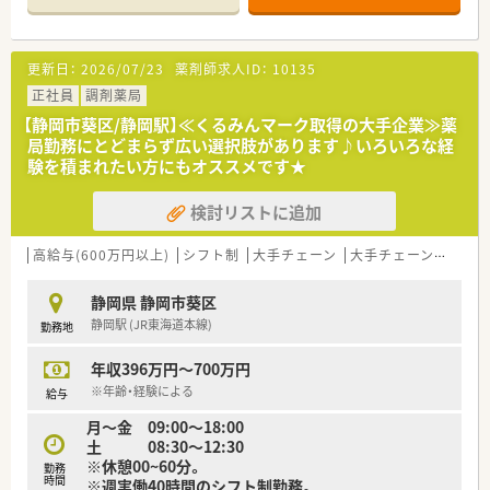
更新日：
2026/07/23
薬剤師求人ID：
10135
正社員
調剤薬局
【静岡市葵区/静岡駅】≪くるみんマーク取得の大手企業≫薬
局勤務にとどまらず広い選択肢があります♪いろいろな経
験を積まれたい方にもオススメです★
検討リストに追加
高給与(600万円以上)
シフト制
大手チェーン
大手チェーン以外
静岡県 静岡市葵区
静岡駅 (JR東海道本線)
勤務地
年収396万円～700万円
※年齢・経験による
給与
月～金 09:00～18:00
土 08:30～12:30
※休憩00~60分。
勤務
時間
※週実働40時間のシフト制勤務。