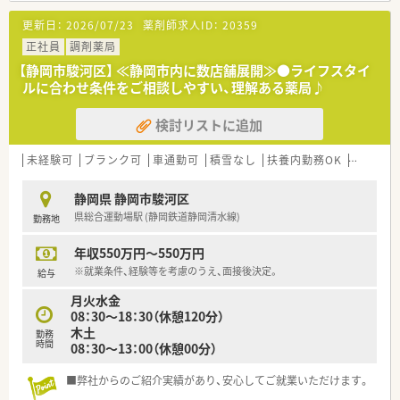
■店舗の大半が総合病院（主に地域機関病院）門前にあります。
更新日：
2026/07/23
薬剤師求人ID：
20359
採用品目数が多く、最新のお薬にもいち早く携われる店舗が多
数！
正社員
調剤薬局
【静岡市駿河区】 ≪静岡市内に数店舗展開≫●ライフスタイ
・・＊ 子育て理解あり ＊・・
ルに合わせ条件をご相談しやすい、理解ある薬局♪
■子育てサポート企業として、
厚生労働大臣の認定を受け『くるみんマーク』を取得！
検討リストに追加
■お子さんが2歳に達するまで無条件で育休を取得可能♪
小学校1年生の年度末まで、15分単位で勤務時間を短縮した
「育児短時間勤務」が可能です。（最大2時間半）
未経験可
ブランク可
車通勤可
積雪なし
扶養内勤務OK
大手チェ
・・＊ 研修制度について ＊・・
静岡県 静岡市駿河区
■多彩な研修プログラムで、豊富な専門知識と
県総合運動場駅 (静岡鉄道静岡清水線)
勤務地
確かな調剤技術を備えたプロを育成♪
階層別研修は当然ですが、
年収550万円～550万円
専門別研修として薬剤師職能を高める研修が用意されていま
す。
※就業条件、経験等を考慮のうえ、面接後決定。
給与
月火水金
取得可能な資格例：健康予防管理専門士、登録販売者、地域糖
08：30～18：30（休憩120分）
尿病療養指導士
木土
勤務
■学会での発表支援や患者様対応に大切な、
時間
08：30～13：00（休憩00分）
接遇に特化した研修なども積極的に実施！
■弊社からのご紹介実績があり、安心してご就業いただけます。