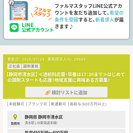
ファルマスタッフLINE公式アカ
です。
※勤務実績が10年超えている社員は、 子が小学校３年終了す
ウントを友だち追加して、
希望の
る年の3月31日まで利用可能です。
条件を登録
すると、
新着求人
が届
きます♪
■休暇制度や福利厚生面も充実
正社員であれば有給は入社時から付与。
その他、連続休暇制度、メモリアル休暇、サポート休暇、ボラン
ティア休暇など
連続休暇制度：1年度に最低1回、連続5日間年次有給休暇を取
得する事が可能です。
確定拠出年金：退職金制度として導入しており、老後の生活に
更新日：
2026/07/23
薬剤師求人ID：
28607
役立てるための年金制度があります。
正社員
調剤薬局
長期所得保障保険制度：病気やケガで長期にわたって働けなく
【静岡市清水区】 ≪透析科応需・早番は17：30まで≫はじめて
なった場合に保険金が支給されます。
の調剤スタートも応援！地域支援に興味ある方募集！
■全店でピッキングサポートシステムを標準導入
医療事務・登録販売者の在籍している店舗も多数あり、ピッキ
検討リストに追加
ング業務はほとんどを非薬剤師が行います。
服薬指導や患者様の会話に集中できる環境が魅力です。
未経験可
ブランク可
車通勤可
高給与(600万円以上)
≪ こんな方におすすめ ≫
静岡県 静岡市清水区
■調剤薬局のご経験がない方、ブランクのある方
■１人薬剤師などは避けて、周りに質問できる環境で働きたい方
清水駅 (JR東海道本線)
勤務地
■今後のライフイベントに備えて、転勤や育児に理解のある環境
年収450万円～600万円