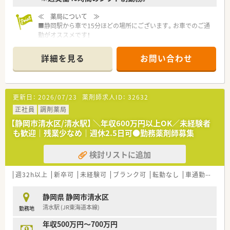
≪ 薬局について ≫
■静岡駅から車で15分ほどの場所にございます。お車でのご通
勤がオススメです！
■小児科 がメイン科目となります。
■約50枚/日の処方箋を応需しております。
詳細を見る
お問い合わせ
≪ こんな会社です ≫
■法人概要
福岡県本社で全国に732店舗展開しています。医療機関へのリ
更新日：
2026/07/23
薬剤師求人ID：
32632
ース業から始まり、医療コンサルティングや医療機関の建て替え
サポートなども手掛ける企業です。
正社員
調剤薬局
「質の高い医療」を提供したいという想いから、患者様の情報を
【静岡市清水区/清水駅】 ＼年収600万円以上OK／未経験者
10年以上前からDr.にフィードバックする文化が根付いておりま
も歓迎｜残業少なめ｜週休2.5日可●勤務薬剤師募集
す。
検討リストに追加
■多彩なキャリアパス
公的機関の認定制度とは別に、社内の認定制度を設けており、
「がん」「腎臓」「小児」などの6つの分野へのスペシャリストを育
週32h以上
新卒可
未経験可
ブランク可
転勤なし
車通勤可
高給
成しております。
薬剤師としての専門性を高める以外にも、薬局運営や薬局経
静岡県 静岡市清水区
営、また人事、教育、経営コンサルなどご自身の志向に合わせた
清水駅 (JR東海道本線)
勤務地
キャリアが描けます。
年収500万円～700万円
■研修制度充実