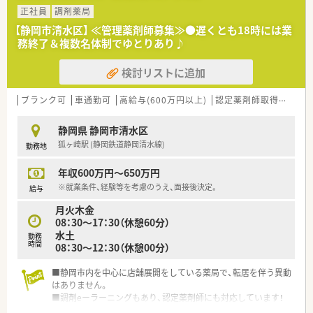
正社員
調剤薬局
【静岡市清水区】 ≪管理薬剤師募集≫●遅くとも18時には業
務終了＆複数名体制でゆとりあり♪
検討リストに追加
ブランク可
車通勤可
高給与(600万円以上)
認定薬剤師取得支援あり
静岡県 静岡市清水区
狐ヶ崎駅 (静岡鉄道静岡清水線)
勤務地
年収600万円～650万円
※就業条件、経験等を考慮のうえ、面接後決定。
給与
月火木金
08：30～17：30（休憩60分）
水土
勤務
時間
08：30～12：30（休憩00分）
■静岡市内を中心に店舗展開をしている薬局で、転居を伴う異動
はありません。
■調剤eーラーニングもあり、認定薬剤師にも対応しています！