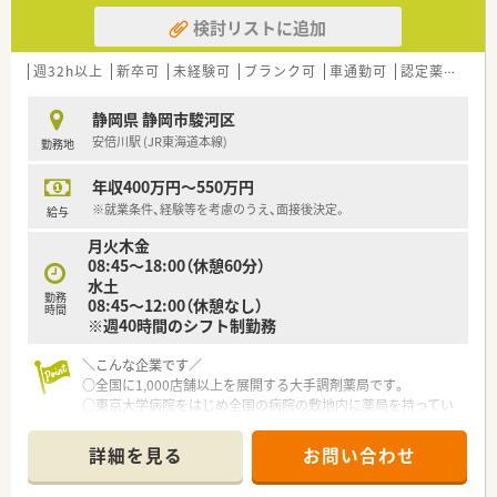
■お仕事とプライベートの垣根を作りたい！
検討リストに追加
■年収も譲れない！
週32h以上
新卒可
未経験可
ブランク可
車通勤可
認定薬剤師取得支援あり
静岡県 静岡市駿河区
安倍川駅 (JR東海道本線)
勤務地
年収400万円～550万円
※就業条件、経験等を考慮のうえ、面接後決定。
給与
月火木金
08:45～18:00（休憩60分）
水土
勤務
08:45～12:00（休憩なし）
時間
※週40時間のシフト制勤務
＼こんな企業です／
○全国に1,000店舗以上を展開する大手調剤薬局です。
○東京大学病院をはじめ全国の病院の敷地内に薬局を持ってい
ます。
病診薬連携を強化することで、地域にお住いの患者様に高度な医
詳細を見る
お問い合わせ
療の提供を実現しています。
○全店「同一の機械・システム」を採用しており、且つ処方箋の応