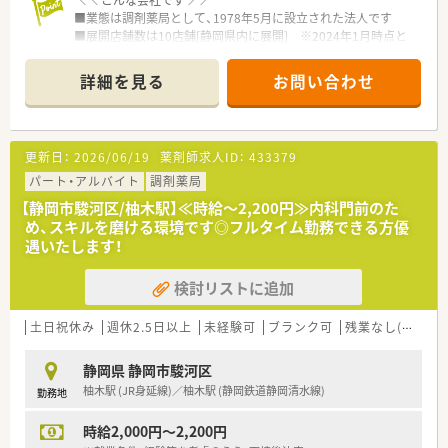
■業態は調剤薬局として、1978年5月に設立された法人です
■展開店舗数は10店舗[静岡県内に展開] ※2024年1月時点と
なります
■展開している事業内容は調剤薬局の運営、介護事業、一般医薬
詳細を見る
お問い合わせ
品販売事業などとなります
＼＼ こんな店舗です ／／
■静岡市駿河区にある調剤薬局です
更新日：
2026/06/19
薬剤師求人ID：
433379
■最寄り駅からは徒歩で5分ほどです
■主な応需処方は内科,呼吸器科,循環器科,在宅(居宅),在宅(施設)
パート・アルバイト
調剤薬局
です
【静岡市駿河区/柚木駅】≪時給～2,200円≫内科門前のた
■応需している処方箋枚数は90枚/日です
め、スキルを磨ける環境です◎フルタイム勤務できる方優
■開局時間は以下の通りです
遇いたします！
月火水木金 09：00～18：00
土 09：00～12：30
検討リストに追加
■勤務体制は以下の通りです
薬剤師 2名 ほか事務
※時期や状況により変動する可能性有
土日祝休み
週休2.5日以上
未経験可
ブランク可
残業なし(ほぼなし含む)
＼ こんな求人です ／
静岡県 静岡市駿河区
■募集している雇用形態はパートです（1日通しで勤務できる
柚木駅 (JR身延線)／柚木駅 (静岡鉄道静岡清水線)
勤務地
方、土曜日出勤できる方優遇いたします！）
■業務内容は服薬指導,監査,調剤となります
時給2,000円～2,200円
■想定時給は2,000～2,200円となります