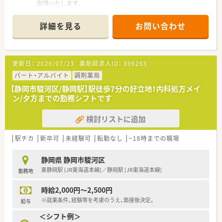
指導いたします。
■弊社よりご紹介実績があり、安心してご就業いただけます。
■静岡市内に複数店舗展開をしています！
詳細を見る
お問い合わせ
■薬剤師、常時複数名体制です。
■主婦層も多く在籍し、子育てにも理解があります。
更新日：
2026/07/23
薬剤師求人ID：
399293
パート・アルバイト
調剤薬局
【静岡市駿河区/静岡駅】駅徒歩7分の好立地！内科処方メイ
ン/夕方までの勤務シフトです
検討リストに追加
駅チカ
新卒可
未経験可
転勤なし
~18時までの職場
静岡県 静岡市駿河区
東静岡駅 (JR東海道本線)／静岡駅 (JR東海道本線)
勤務地
時給2,000円～2,500円
※就業条件、経験等を考慮のうえ、面接後決定。
給与
＜シフト例＞