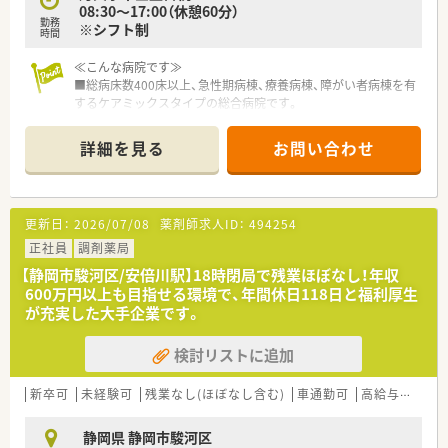
可能♪
08:30～17:00（休憩60分）
勤務
※シフト制
時間
≪こんな病院です≫
■総病床数400床以上、急性期病棟、療養病棟、障がい者病棟を有
するケアミックスタイプの総合病院です。
■さらに介護医療院、特別養護老人ホーム、老人保健施設、グル
ープホームを関連施設として運営しています。
詳細を見る
お問い合わせ
■健康管理センターではPETを含めた各種人間ドック、さらに巡
回検診を行っています。
■外来診療も20診療科以上、漢方や糖尿病など専門外来も多く
治療にあたっています。
更新日：
2026/07/08
薬剤師求人ID：
494254
＼ スキルアップできる環境 ／
正社員
調剤薬局
■勉強会の開催や認定薬剤師制度へのサポートなど、スキルアッ
【静岡市駿河区/安倍川駅】18時閉局で残業ほぼなし！年収
プ出来る環境が整っています。
600万円以上も目指せる環境で、年間休日118日と福利厚生
が充実した大手企業です。
＼ お休みについて ／
■仕事もプライベートも充実させながら働いている方が多いで
検討リストに追加
す。
＼ 福利厚生について ／
新卒可
未経験可
残業なし(ほぼなし含む)
車通勤可
高給与(600万円以上)
■医療費の還付が受けられます。3,000円以上の医療費について
は2親等まで返還。
静岡県 静岡市駿河区
■全国に医療施設を展開し「年中無休」・「24時間オープン」を掲