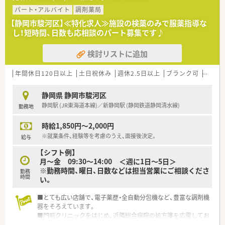
パート・アルバイト
調剤薬局
【静岡市駿河区】≪特化求人≫施設の検薬のみで服薬指導な
し！短時間、日数も応相談のパート募集です♪
検討リストに追加
年間休日120日以上
土日祝休み
週休2.5日以上
ブランク可
残業な
静岡県 静岡市駿河区
静岡駅 (JR東海道本線)／新静岡駅 (静岡鉄道静岡清水線)
勤務地
時給1,850円～2,000円
※就業条件、経験等を考慮のうえ、面接後決定。
給与
【シフト例】
月～金 09:30～14:00 ＜週に1日～5日＞
※勤務時間、曜日、日数などは担当営業にご相談くださ
勤務
時間
い。
■とても広い店舗で、電子薬歴・全自動分包機など、豊富な調剤機
器をそろえています。
■門前クリニックをはじめ、近隣総合病院の処方箋を応需してお
り、応需枚数も多く、処方内容も勉強になります。