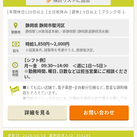
ど多様な出店を行い、地域の健康と美を支えています。
【想定されるキャリアイメージ】
年間休日120日以上
土日祝休み
週休2.5日以上
ブランク可
残業な
■入社後は店舗での経験を積みながら、薬局長やエリアマネージ
ャーなどの管理職へキャリアアップする道が開かれています。
静岡県 静岡市駿河区
■認定薬剤師取得のための費用補助や各種研修制度が充実して
静岡駅 (JR東海道本線)／新静岡駅 (静岡鉄道静岡清水線)
勤務地
おり、専門性を高めながら自己成長を実現できる環境です。
■社内公募制度を利用して新しい事業やポジションに挑戦する
時給1,850円～2,000円
機会もあり、自らキャリアパスを描いていくことが可能です。
※就業条件、経験等を考慮のうえ、面接後決定。
給与
【想定されるモデル年収】
【シフト例】
■30代で平均年収650万円、40代で平均700万円の実績があり、
月～金 09:30～14:00 ＜週に1日～5日＞
管理薬剤師などの役職に就くことでさらなる収入アップが可能
※勤務時間、曜日、日数などは担当営業にご相談くださ
勤務
です。
時間
い。
■賞与は年2回支給され、過去実績で3.6ヶ月分が出るなど、安定
した収入を得ながら生活設計を立てることができます。
■とても広い店舗で、電子薬歴・全自動分包機など、豊富な調剤機
■残業代は1分単位で支給されるほか、資格手当や家族手当など
器をそろえています。
の各種手当も充実しており、待遇面での満足度が高いです。
■門前クリニックをはじめ、近隣総合病院の処方箋を応需してお
り、応需枚数も多く、処方内容も勉強になります。
■近隣店舗からの応援や本部在籍の応援薬剤師もおり、急なお休
詳細を見る
お問い合わせ
みの際にも安心です。
■今回の求人は施設在宅の検薬のみで服薬指導業務は発生しな
い特別求人です。
更新日：
2026/06/19
薬剤師求人ID：
359245