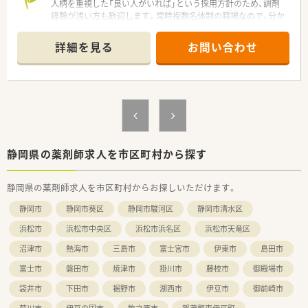
人柄を重視した「良い人がいれば」という採用方針のため、調剤
経験が浅い方も歓迎します。常時複数名体制の職場なので、分か
らないこともすぐに先輩に聞けて安心です。
詳細を見る
お問い合わせ
【店舗情報と応需状況について】
■JR東海道本線の静岡駅から車で10分ほどの場所に位置してお
り、お車でのマイカー通勤が非常に便利な立地です。
■主に近隣のこどもクリニックから処方箋を応需しており、1日
あたり50枚から70枚ほどを処理しています。
■応需科目は内科と小児科がメインとなっており、地域のお子様
から高齢者まで幅広い層の患者様が来局されます。
【募集背景と求める人物像について】
静岡県の薬剤師求人を市区町村から探す
■今回は欠員補充に加えて、人柄が良くて意欲のある方がいれば
ぜひお迎えしたいという前向きな採用募集です。
静岡県の薬剤師求人を市区町村からお探しいただけます。
■調剤の未経験者やブランクのある方も受け入れており、周囲と
協調しながら優しく丁寧に対応できる方を求めます。
静岡市
静岡市葵区
静岡市駿河区
静岡市清水区
■患者様のお体の状態だけでなく、日々の生活面から親身になっ
て相談に乗れる温かいお人柄の方を歓迎いたします。
浜松市
浜松市中央区
浜松市浜名区
浜松市天竜区
沼津市
熱海市
三島市
富士宮市
伊東市
島田市
【法人特徴について】
■静岡市の中心部を拠点に、地域密着型の調剤薬局を5店舗展開
富士市
磐田市
焼津市
掛川市
藤枝市
御殿場市
しているほか、鍼灸マッサージ等も運営しています。
■お客様や患者様を大切にすることはもちろん、現場で働くスタ
袋井市
下田市
裾野市
湖西市
伊豆市
御前崎市
ッフの満足度や働く環境も同様に重視する法人です。