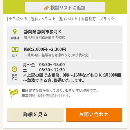
検討リストに追加
土日祝休み
週休2.5日以上
週32h以上
未経験可
ブランク可
残業
静岡県 静岡市駿河区
柚木駅 (静岡鉄道静岡清水線)
勤務地
時給2,000円～2,300円
※就業条件、経験等を考慮のうえ、面接後決定。
給与
月～金 08:30～18:00
土 08:30～12:30
※上記の間で応相談。9時～16時などもＯＫ！週30時間
勤務
時間
～勤務できる方、優遇いたします。
■綺麗で設備が整っており、働きやすい環境です。
■薬剤師、常時複数名体制です。
詳細を見る
お問い合わせ