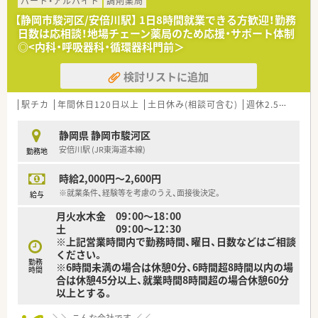
パート・アルバイト
調剤薬局
【静岡市駿河区/安倍川駅】 1日8時間就業できる方歓迎！勤務
日数は応相談！地場チェーン薬局のため応援・サポート体制
◎<内科・呼吸器科・循環器科門前＞
検討リストに追加
駅チカ
年間休日120日以上
土日休み(相談可含む)
週休2.5日以上
静岡県 静岡市駿河区
安倍川駅 (JR東海道本線)
勤務地
時給2,000円～2,600円
※就業条件、経験等を考慮のうえ、面接後決定。
給与
月火水木金 09：00～18：00
土 09：00～12：30
※上記営業時間内で勤務時間、曜日、日数などはご相談
ください。
勤務
※6時間未満の場合は休憩0分、6時間超8時間以内の場
時間
合は休憩45分以上、就業時間8時間超の場合休憩60分
以上とする。
＼＼ こんな会社です ／／