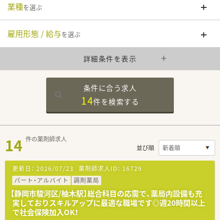
業種
を選ぶ
雇用形態 / 給与
を選ぶ
詳細条件を表示
条件に合う求人
14
件を
検索する
14
件の薬剤師求人
並び順
更新日：
2026/07/23
薬剤師求人ID：
16729
パート・アルバイト
調剤薬局
【静岡市駿河区/柚木駅】総合科目の応需で、薬局内設備も充
実しておりスキルアップに最適な職場です◎週20時間以上
で社会保険加入OK！