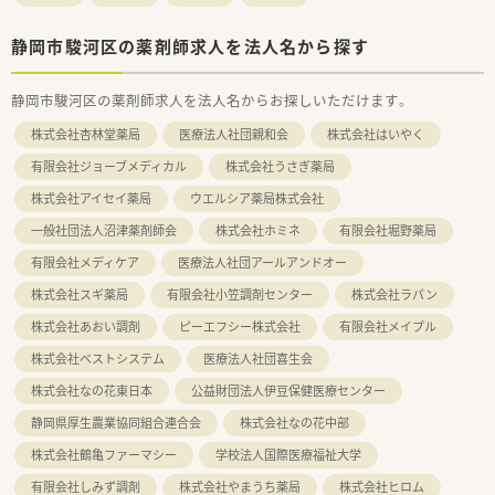
静岡市駿河区の薬剤師求人を法人名から探す
静岡市駿河区の薬剤師求人を法人名からお探しいただけます。
株式会社杏林堂薬局
医療法人社団親和会
株式会社はいやく
有限会社ジョーブメディカル
株式会社うさぎ薬局
株式会社アイセイ薬局
ウエルシア薬局株式会社
一般社団法人沼津薬剤師会
株式会社ホミネ
有限会社堀野薬局
有限会社メディケア
医療法人社団アールアンドオー
株式会社スギ薬局
有限会社小笠調剤センター
株式会社ラパン
株式会社あおい調剤
ピーエフシー株式会社
有限会社メイプル
株式会社ベストシステム
医療法人社団喜生会
株式会社なの花東日本
公益財団法人伊豆保健医療センター
静岡県厚生農業協同組合連合会
株式会社なの花中部
株式会社鶴亀ファーマシー
学校法人国際医療福祉大学
有限会社しみず調剤
株式会社やまうち薬局
株式会社ヒロム