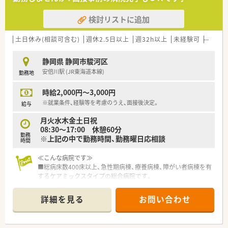
水 09：00～17：00
土 09：00～13：00
検討リストに追加
■勤務体制は以下の通りです
薬剤師常時2～3名、事務員2名
※時期や状況により変動する可能性有
土日休み(相談可含む)
週休2.5日以上
週32h以上
未経験可
ブラン
＼ こんな求人です ／
静岡県 静岡市駿河区
■募集している雇用形態はパートです
安倍川駅 (JR東海道本線)
勤務地
（1日通しで勤務できる方、土曜日出勤できる方優遇いたしま
す！）
時給2,000円～3,000円
■業務内容は服薬指導,監査,調剤となります
■想定時給は2,000～2,200円となります
※就業条件、経験等を考慮のうえ、面接後決定。
給与
月火水木金土日祝
ほか、詳細や求人状況についてはお気軽にご質問ください！
08:30～17:00 休憩60分
勤務
※上記の中で勤務時間、勤務曜日応相談
時間
≪こんな病院です≫
■総病床数400床以上、急性期病棟、療養病棟、障がい者病棟を有
するケアミックスタイプの総合病院です。
■さらに介護医療院、特別養護老人ホーム、老人保健施設、グル
ープホームを関連施設として運営しています。
詳細を見る
お問い合わせ
■健康管理センターではPETを含めた各種人間ドック、さらに巡
回検診を行っています。
■外来診療も20診療科以上、漢方や糖尿病など専門外来も多く