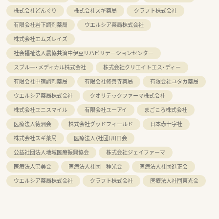
株式会社どんぐり
株式会社スギ薬局
クラフト株式会社
有限会社岩下調剤薬局
ウエルシア薬局株式会社
株式会社エムズレイズ
社会福祉法人農協共済中伊豆リハビリテーションセンター
スブルー・メディカル株式会社
株式会社クリエイトエス・ディー
有限会社中宿調剤薬局
有限会社修善寺薬局
有限会社ユタカ薬局
ウエルシア薬局株式会社
クオリテックファーマ株式会社
株式会社ユニスマイル
有限会社ユーアイ
まごころ株式会社
医療法人徳洲会
株式会社グッドフィールド
日本赤十字社
株式会社スギ薬局
医療法人（社団）川口会
公益社団法人地域医療振興協会
株式会社ジェイファーマ
医療法人宝美会
医療法人社団 種光会
医療法人社団進正会
ウエルシア薬局株式会社
クラフト株式会社
医療法人社団東光会