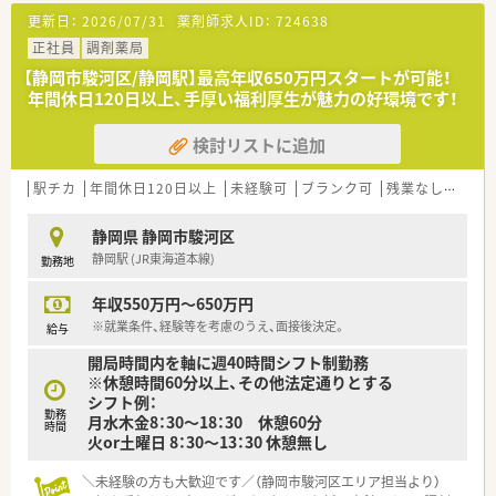
治療にあたっています。
更新日：
2026/07/31
薬剤師求人ID：
724638
≪業務内容≫
正社員
調剤薬局
■入院患者様の調剤、監査、服薬指導
【静岡市駿河区/静岡駅】最高年収650万円スタートが可能！
■外来患者様の調剤、監査、服薬指導
年間休日120日以上、手厚い福利厚生が魅力の好環境です！
■注射剤調整（抗がん剤 TPN PET あり）
■病棟業務
検討リストに追加
■医薬品管理、医薬品情報管理
※上記の中で勤務時間、ご経験をお伺いしたうえで決定します
駅チカ
年間休日120日以上
未経験可
ブランク可
残業なし(ほぼなし含む)
≪おすすめポイント≫
■病院薬剤師の経験がなくてもご応募可能です！
静岡県 静岡市駿河区
■院内託児所完備しています。子育てとの両立にも理解ある職
静岡駅 (JR東海道本線)
勤務地
場です。
■病院薬剤師へのキャリアチェンジが不安という方は、まずは病
年収550万円～650万円
院見学で仕事のイメージをつかんでください！お気軽にご相談く
ださい♪
※就業条件、経験等を考慮のうえ、面接後決定。
給与
開局時間内を軸に週40時間シフト制勤務
※休憩時間60分以上、その他法定通りとする
シフト例：
勤務
月水木金8：30～18：30 休憩60分
時間
火or土曜日 8：30～13：30 休憩無し
＼未経験の方も大歓迎です／（静岡市駿河区エリア担当より）