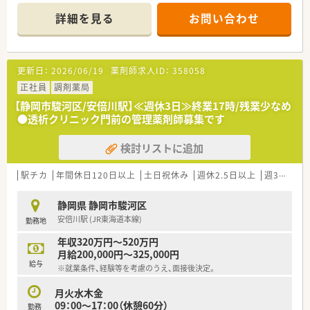
■近隣店舗からの応援や本部在籍の応援薬剤師もおり、急なお休
詳細を見る
お問い合わせ
みの際にも安心です。
■今回の求人は施設在宅の検薬のみで服薬指導業務は発生しな
い特別求人です。
更新日：
2026/06/19
薬剤師求人ID：
358058
正社員
調剤薬局
【静岡市駿河区/安倍川駅】≪週休3日≫終業17時/残業少なめ
●透析クリニック門前の管理薬剤師募集です
検討リストに追加
駅チカ
年間休日120日以上
土日祝休み
週休2.5日以上
週32h以上
静岡県 静岡市駿河区
安倍川駅 (JR東海道本線)
勤務地
年収320万円～520万円
月給200,000円～325,000円
給与
※就業条件、経験等を考慮のうえ、面接後決定。
月火水木金
09：00～17：00（休憩60分）
勤務