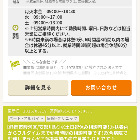
■勤務日数は週～５日を想定しています
※就業条件、経験等を考慮のうえ、面接後決定。
給与
月火木金 09：00～18：30
ほか、詳細や求人状況についてはお気軽にご質問ください！
水 09：00～17：00
土 09：00～13：00
※上記営業時間内にて勤務時間、曜日、日数などは担当
営業にご相談ください。
勤務
時間
※6時間未満の場合は休憩0分、6時間超8時間以内の場
合は休憩45分以上、就業時間8時間超の場合休憩60分
以上とする。
＼＼ こんな会社です ／／
■業態は調剤薬局として、1978年5月に設立された法人です
■展開店舗数は10店舗[静岡県内に展開] ※2024年1月時点と
なります
■展開している事業内容は調剤薬局の運営、介護事業、一般医薬
詳細を見る
お問い合わせ
品販売事業などとなります
＼＼ こんな店舗です ／／
■静岡市駿河区にある調剤薬局です
更新日：
2026/06/19
薬剤師求人ID：
530875
■最寄り駅からは車で4分ほどです
■主な応需処方は内科です
パート・アルバイト
病院・クリニック
■応需している処方箋枚数は60枚/日です
【静岡市駿河区/安部川駅】≪土日祝休み相談可能！≫扶養内
■開局時間は以下の通りです
からフルタイムまで勤務時間の相談可能です！総合病院で
月火木金 09：00～18：30
勤務しませんか？面接事前の病院見学もＯＫです♪