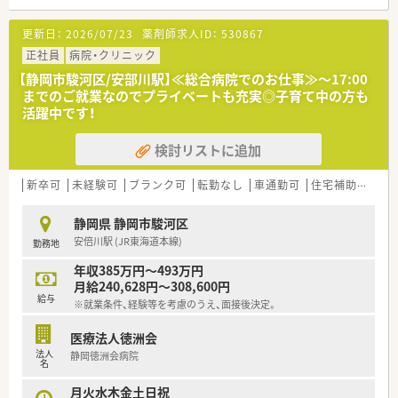
需内容が多岐にわたる（敷地内・病院門前・医療モール・CL門前）
ので、スキルUPしたい方にはお勧めもです。
更新日：
2026/07/23
薬剤師求人ID：
530867
○長期就業＆自己研讃を続ける事で給与があがる仕組みになっ
ており、将来的に高年収も狙う事が出来ます。
正社員
病院・クリニック
○インターネットを使って処方薬の飲み方を遠隔指導する「オン
【静岡市駿河区/安部川駅】≪総合病院でのお仕事≫～17:00
ライン服薬指導」、今後も病院の「敷地内薬局」の推進、女性客の
までのご就業なのでプライベートも充実◎子育て中の方も
取り込みを狙う店舗でデザインの一新。
活躍中です！
M&Aによる店舗拡大と業界のリーディングカンパニーとして成
長を続けています。
検討リストに追加
○どの店舗も、最新システムが整っています！
＼福利厚生／
新卒可
未経験可
ブランク可
転勤なし
車通勤可
住宅補助(手当)あり
〇「社員第一主義」を掲げている同社では、福利厚生面が手厚く
年間休日120日以上、「連続休暇制度（年に1回、最大9連休を取得
静岡県 静岡市駿河区
できる制度）」等
安倍川駅 (JR東海道本線)
勤務地
プライベートも充実出来る様にワークライフバランスを後押し
してくれる制度が充実しています。
年収385万円～493万円
〇社員割引制度、財形貯蓄制度、スポーツジム優待等が受けられ
月給240,628円～308,600円
る他、提携の保養施設は全国に40ヵ所あります。
給与
※就業条件、経験等を考慮のうえ、面接後決定。
〇産休・育休・時短勤務者2,097人以上等、どれも業界トップクラ
スの実績!
医療法人徳洲会
産休、育休取得はもちろんのこと、育児短時間勤務制度を実施
法人
静岡徳洲会病院
育児休業より復帰後、1日最大2時間短縮して勤務できる制度で
名
す。
法律では3歳までですが、同社では小学校就学時までの期間利用
月火水木金土日祝