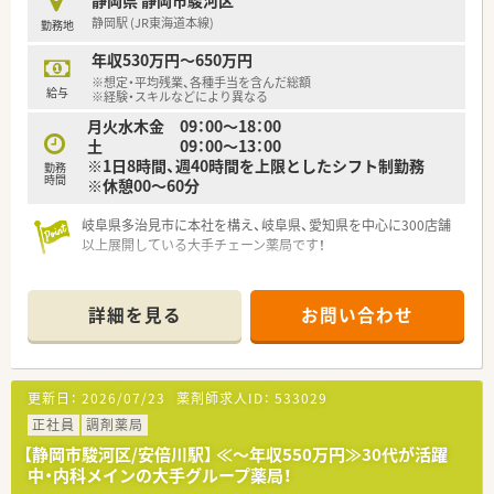
静岡県 静岡市駿河区
静岡駅 (JR東海道本線)
勤務地
年収530万円～650万円
※想定・平均残業、各種手当を含んだ総額
給与
※経験・スキルなどにより異なる
月火水木金 09：00～18：00
土 09：00～13：00
※1日8時間、週40時間を上限としたシフト制勤務
勤務
時間
※休憩00～60分
岐阜県多治見市に本社を構え、岐阜県、愛知県を中心に300店舗
以上展開している大手チェーン薬局です！
＜薬局情報＞
静岡駅よりお車で10分程度に位置しているため、お車通勤が便
詳細を見る
お問い合わせ
利です！
■面対応で、様々な処方箋を応需
■18時までの開局です♪
更新日：
2026/07/23
薬剤師求人ID：
533029
■ご経験により高年収＜600万円＞も可能！
正社員
調剤薬局
＼こんな方におすすめ／
【静岡市駿河区/安倍川駅】 ≪～年収550万円≫30代が活躍
■経営が安定している先が良い！
中・内科メインの大手グループ薬局！
■転居せず腰を据えて働きたい！