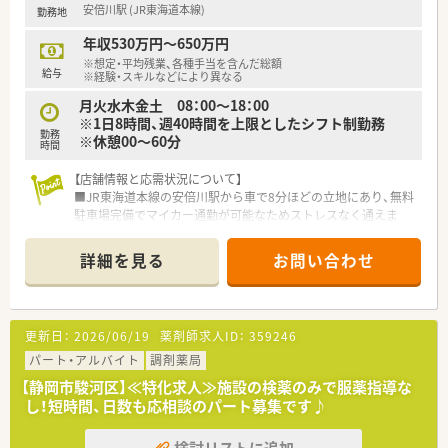
安倍川駅 (JR東海道本線)
勤務地
げています。
■法人で共済制度がございますので、加入いただけます。
年収530万円～650万円
※想定・平均残業、各種手当を含んだ総額
給与
※経験・スキルなどにより異なる
月火水木金土 08：00～18：00
※1日8時間、週40時間を上限としたシフト制勤務
勤務
※休憩00～60分
時間
【店舗情報と応需状況について】
■JR東海道本線の安倍川駅から車で8分ほどの立地にあり、無料
駐車場完備でマイカー通勤が可能なためストレスなく通えま
す。
■近隣クリニックからの処方箋を中心に面対応で1日約100枚を
詳細を見る
お問い合わせ
応需しており、多様な科目に触れながらスキルアップできます。
■薬剤師は5名、事務員は2名在籍しており、人員体制が厚いため
一人当たりの負担が分散され、安心して業務に取り組めます
更新日：
2026/06/19
薬剤師求人ID：
359246
【法人特徴について】
■岐阜県や愛知県を中心に約500店舗を展開する東証プライム
パート・アルバイト
調剤薬局
上場グループ企業であり、安定した経営基盤を持っています。
【静岡市駿河区】≪特化求人≫施設の検薬のみで服薬指導な
■薬剤師業務において調剤と対人業務の割合が高く、品出しなど
し！短時間、日数も応相談のパート募集です♪
の雑務がないため専門性を活かして働ける環境です。
■地域貢献を理念に掲げ、ドラッグストア併設型や調剤専門型な
検討リストに追加