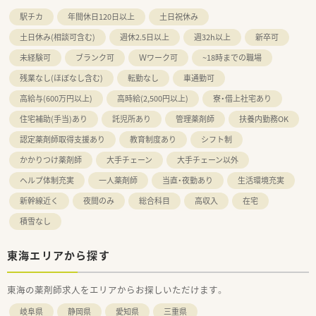
駅チカ
年間休日120日以上
土日祝休み
土日休み(相談可含む)
週休2.5日以上
週32h以上
新卒可
未経験可
ブランク可
Ｗワーク可
~18時までの職場
残業なし(ほぼなし含む)
転勤なし
車通勤可
高給与(600万円以上)
高時給(2,500円以上)
寮・借上社宅あり
住宅補助(手当)あり
託児所あり
管理薬剤師
扶養内勤務OK
認定薬剤師取得支援あり
教育制度あり
シフト制
かかりつけ薬剤師
大手チェーン
大手チェーン以外
ヘルプ体制充実
一人薬剤師
当直・夜勤あり
生活環境充実
新幹線近く
夜間のみ
総合科目
高収入
在宅
積雪なし
東海エリアから探す
東海の薬剤師求人をエリアからお探しいただけます。
岐阜県
静岡県
愛知県
三重県