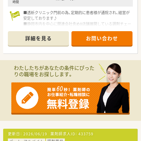
時間
■透析クリニック門前の為、定期的に患者様が通院され、経営が
安定しております♪
■静岡市内を中心に関連会社含め8店舗展開している調剤チェー
ン店になります。
■残業は1分単位で支給
詳細を見る
お問い合わせ
■ご入社後、週休2日制への転換も可能です
わたしたちがあなたの条件にぴった
りの職場をお探しします。
更新日：
2026/06/19
薬剤師求人ID：
433759