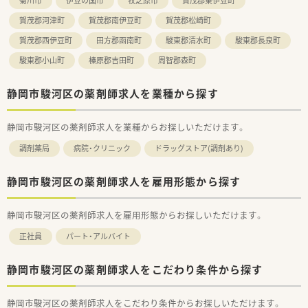
菊川市
伊豆の国市
牧之原市
賀茂郡東伊豆町
■現場のスタッフから出たアイデアや意見を積極的に取り入れ、
すぐに形へと変えていくスピード感があります。
賀茂郡河津町
賀茂郡南伊豆町
賀茂郡松崎町
賀茂郡西伊豆町
田方郡函南町
駿東郡清水町
駿東郡長泉町
駿東郡小山町
榛原郡吉田町
周智郡森町
静岡市駿河区の薬剤師求人を業種から探す
静岡市駿河区の薬剤師求人を業種からお探しいただけます。
調剤薬局
病院・クリニック
ドラッグストア(調剤あり)
静岡市駿河区の薬剤師求人を雇用形態から探す
静岡市駿河区の薬剤師求人を雇用形態からお探しいただけます。
正社員
パート・アルバイト
静岡市駿河区の薬剤師求人をこだわり条件から探す
静岡市駿河区の薬剤師求人をこだわり条件からお探しいただけます。