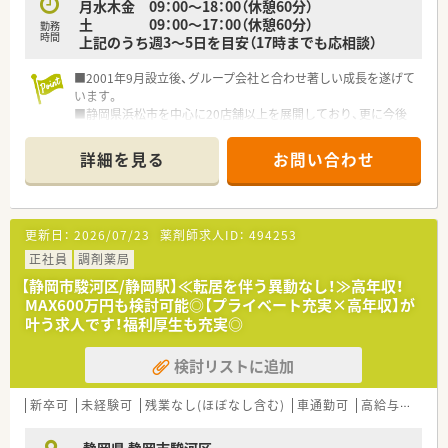
月水木金 09：00～18：00（休憩60分）
土 09：00～17：00（休憩60分）
勤務
時間
上記のうち週3～5日を目安（17時までも応相談）
■2001年9月設立後、グループ会社と合わせ著しい成長を遂げて
います。
■静岡県浜松市を中心に20店舗以上を展開しており、更に今後
も拡大していく予定です。
■「みんなで創り、みんなで育てる」会社という社長のお考えも
詳細を見る
お問い合わせ
あり、社長との距離が近く社員との風通しに自信があります。
■独立を考えている薬剤師を応援し、実績が多数ある会社です。
■経営ノウハウ、売上管理、調剤報酬点数の算定要件、公費や保
険の種類、レセプト請求等、通常業務以外の薬局経営に関わる全
更新日：
2026/07/23
薬剤師求人ID：
494253
てをレクチャ一します。
■あおい調剤では、従業員の約半数が女性です。管理薬剤師とし
正社員
調剤薬局
て活躍されている女性スタッフも多く、上を目指せる環境もあり
【静岡市駿河区/静岡駅】≪転居を伴う異動なし！≫高年収！
ます。
MAX600万円も検討可能◎【プライベート充実×高年収】が
■女性が働きやすい職場環境をつくり、サポートするために産
叶う求人です！福利厚生も充実◎
休・育休制度も充実しており実績も多数あります。
■育児が落ち着いて社会復帰・現場復帰を考えている女性をサポ
検討リストに追加
ートするために、丁寧な教育・指導、勤務管理などを実施してお
ります。
新卒可
未経験可
残業なし(ほぼなし含む)
車通勤可
高給与(600万円以上)