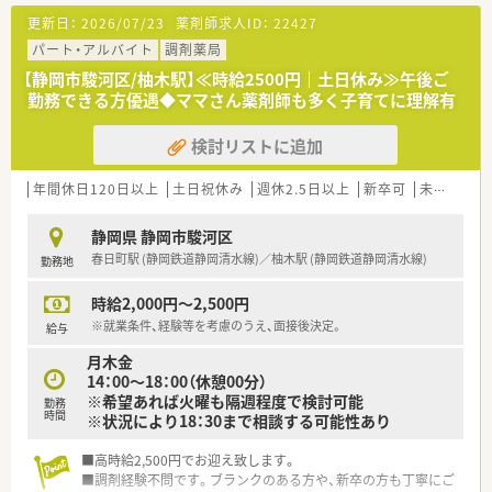
更新日：
2026/07/23
薬剤師求人ID：
22427
パート・アルバイト
調剤薬局
【静岡市駿河区/柚木駅】≪時給2500円｜土日休み≫午後ご
勤務できる方優遇◆ママさん薬剤師も多く子育てに理解有
検討リストに追加
年間休日120日以上
土日祝休み
週休2.5日以上
新卒可
未経験可
静岡県 静岡市駿河区
春日町駅 (静岡鉄道静岡清水線)／柚木駅 (静岡鉄道静岡清水線)
勤務地
時給2,000円～2,500円
※就業条件、経験等を考慮のうえ、面接後決定。
給与
月木金
14：00～18：00（休憩00分）
※希望あれば火曜も隔週程度で検討可能
勤務
時間
※状況により18：30まで相談する可能性あり
■高時給2,500円でお迎え致します。
■調剤経験不問です。ブランクのある方や、新卒の方も丁寧にご